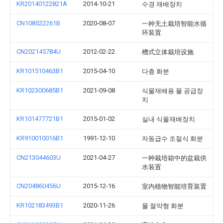
KR20140122821A
2014-10-21
수경 재배장치
CN108522261B
2020-08-07
一种无土栽培智能水循
环装置
CN202145784U
2012-02-22
槽式立体栽培设施
KR101510463B1
2015-04-10
다층 화분
KR102300685B1
2021-09-08
식물재배용 물 공급장
치
KR101477721B1
2015-01-02
실내 식물재배장치
KR910010016B1
1991-12-10
자동급수 조절식 화분
CN213044603U
2021-04-27
一种栽培箱中的盆栽供
水装置
CN204860456U
2015-12-16
室内植物智能培育装置
KR102183493B1
2020-11-26
물 절약형 화분