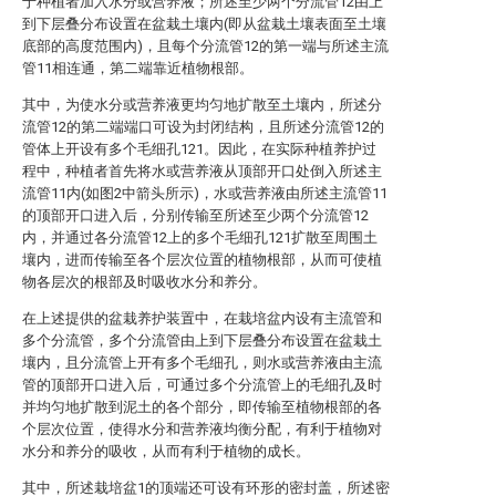
于种植者加入水分或营养液；所述至少两个分流管12由上
到下层叠分布设置在盆栽土壤内(即从盆栽土壤表面至土壤
底部的高度范围内)，且每个分流管12的第一端与所述主流
管11相连通，第二端靠近植物根部。
其中，为使水分或营养液更均匀地扩散至土壤内，所述分
流管12的第二端端口可设为封闭结构，且所述分流管12的
管体上开设有多个毛细孔121。因此，在实际种植养护过
程中，种植者首先将水或营养液从顶部开口处倒入所述主
流管11内(如图2中箭头所示)，水或营养液由所述主流管11
的顶部开口进入后，分别传输至所述至少两个分流管12
内，并通过各分流管12上的多个毛细孔121扩散至周围土
壤内，进而传输至各个层次位置的植物根部，从而可使植
物各层次的根部及时吸收水分和养分。
在上述提供的盆栽养护装置中，在栽培盆内设有主流管和
多个分流管，多个分流管由上到下层叠分布设置在盆栽土
壤内，且分流管上开有多个毛细孔，则水或营养液由主流
管的顶部开口进入后，可通过多个分流管上的毛细孔及时
并均匀地扩散到泥土的各个部分，即传输至植物根部的各
个层次位置，使得水分和营养液均衡分配，有利于植物对
水分和养分的吸收，从而有利于植物的成长。
其中，所述栽培盆1的顶端还可设有环形的密封盖，所述密