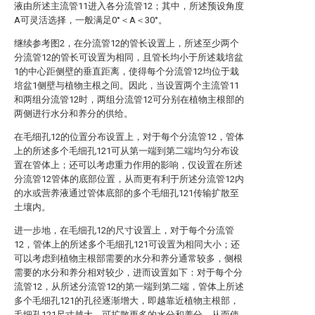
液由所述主流管11进入各分流管12；其中，所述预设角度
A可灵活选择，一般满足0°＜A＜30°。
继续参考图2，在分流管12的管长设置上，所述至少两个
分流管12的管长可设置为相同，且管长均小于所述栽培盆
1的中心距侧壁的垂直距离，使得每个分流管12均位于栽
培盆1侧壁与植物主根之间。因此，当设置两个主流管11
和两组分流管12时，两组分流管12可分别在植物主根部的
两侧进行水分和养分的供给。
在毛细孔12的位置分布设置上，对于每个分流管12，管体
上的所述多个毛细孔121可从第一端到第二端均匀分布设
置在管体上；还可以考虑重力作用的影响，仅设置在所述
分流管12管体的底部位置，从而更有利于所述分流管12内
的水或营养液通过管体底部的多个毛细孔121传输扩散至
土壤内。
进一步地，在毛细孔12的尺寸设置上，对于每个分流管
12，管体上的所述多个毛细孔121可设置为相同大小；还
可以考虑到植物主根部需要的水分和养分通常较多，侧根
需要的水分和养分相对较少，进而设置如下：对于每个分
流管12，从所述分流管12的第一端到第二端，管体上所述
多个毛细孔121的孔径逐渐增大，即越靠近植物主根部，
毛细孔121尺寸越大，可扩散更多的水分和养分，从而使