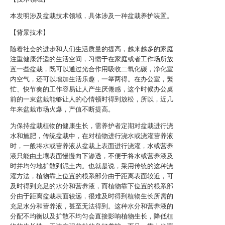
本发明涉及盆栽技术领域，具体涉及一种盆栽养护装置。
【背景技术】
随着社会的进步和人们生活质量的提高，越来越多的家庭
注重健康舒适的生活空间，习惯于在家庭或者工作场所放
置一些盆栽，既可以通过光合作用吸收二氧化碳，净化室
内空气，还可以增加生活乐趣，一举两得。在办公室，繁
忙、快节奏的工作容易让人产生厌倦感，这个时候办公桌
前的一束盆栽能够让人的心情顿时得到放松，所以，近几
年来盆栽市场火爆，产值不断提高。
为保持盆栽植物的健康生长，需养护者定期对盆栽进行浇
水和施肥，传统盆栽中，在对植物进行浇水或浇灌营养液
时，一般将水或营养液从盆栽上表面进行浇灌，水或营养
液只能由土壤表面慢慢向下渗透，不便于将水或营养液及
时并均匀地扩散到泥土内。也就是说，采用传统的这种浇
灌方法，植物靠上位置的根系部分由于距离表面较近，可
及时得到充足的水分和营养液，而植物靠下位置的根系部
分由于距离盆栽表面较远，很难及时得到植物生长所需的
充足水分和营养液，甚至无法得到。这种水分和营养液的
分配不均衡以及扩散不均匀会直接影响植物生长，降低植