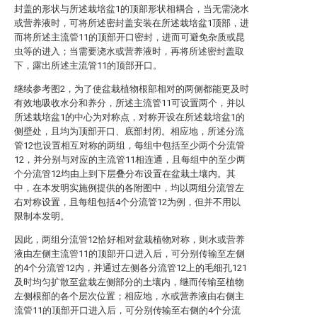
封盖的形状与所述栽培盆1的顶部形状相耦合，当无需浇水
或营养液时，可将所述密封盖安装在所述栽培盆1顶部，进
而将所述主流管11的顶部开口密封，进而可避免杂质或昆
虫等的进入；当需要浇水或营养液时，再将所述密封盖取
下，露出所述主流管11的顶部开口。
继续参考图2，为了使盆栽植物根部相对的两侧都能更及时
有效地吸收水分和养分，所述主流管11可设置两个，并以
所述栽培盆1的中心为对称点，对称开设在所述栽培盆1的
侧壁处，且均为顶部开口、底部封闭。相应地，所述分流
管12也设置相互对称的两组，每组中包括至少两个分流管
12，并分别与对应的主流管11相连通，且每组中的至少两
个分流管12均由上到下层叠分布设置在盆栽土壤内。其
中，在本发明实施例提供的各附图中，均以两组分流管左
右对称设置，且每组包括4个分流管12为例，但并不用以
限制本发明。
因此，两组分流管12恰好相对盆栽植物对称，则水或营养
液由左侧主流管11的顶部开口进入后，可分别传输至左侧
的4个分流管12内，并通过左侧各分流管12上的毛细孔121
及时均匀扩散至盆栽左侧部分的土壤内，继而传输至植物
左侧根部的各个层次位置；相应地，水或营养液由右侧主
流管11的顶部开口进入后，可分别传输至右侧的4个分流