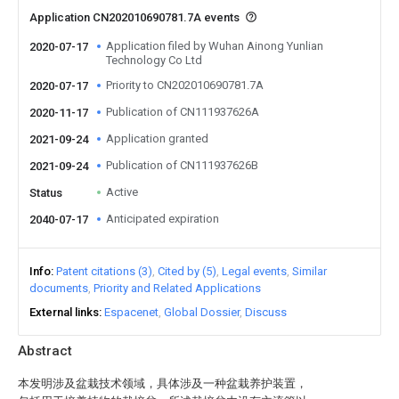
Application CN202010690781.7A events
Application filed by Wuhan Ainong Yunlian
2020-07-17
Technology Co Ltd
Priority to CN202010690781.7A
2020-07-17
Publication of CN111937626A
2020-11-17
Application granted
2021-09-24
Publication of CN111937626B
2021-09-24
Active
Status
Anticipated expiration
2040-07-17
Info
Patent citations (3)
Cited by (5)
Legal events
Similar
documents
Priority and Related Applications
External links
Espacenet
Global Dossier
Discuss
Abstract
本发明涉及盆栽技术领域，具体涉及一种盆栽养护装置，