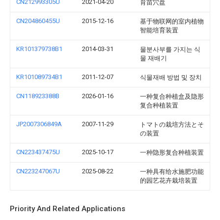
CN212993305U
2021-04-20
育苗穴盘
CN204860455U
2015-12-16
基于物联网的室内植物
智能培育装置
KR101379738B1
2014-03-31
물분사부를 가지는 식
물 재배기
KR101089734B1
2011-12-07
식물재배 방법 및 장치
CN118923388B
2026-01-16
一种复合种植盒及隐形
复合种植装置
JP2007306849A
2007-11-29
トマトの栽培方法とそ
の装置
CN223437475U
2025-10-17
一种隐形复合种植装置
CN223247067U
2025-08-22
一种具有给水施肥功能
的园艺花卉栽培装置
Priority And Related Applications