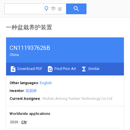
一种盆栽养护装置
CN111937626B
China
Download PDF
Find Prior Art
Similar
Other languages
English
Inventor
翁园林
Current Assignee
Wuhan Ainong Yunlian Technology Co Ltd
Worldwide applications
2020
CN