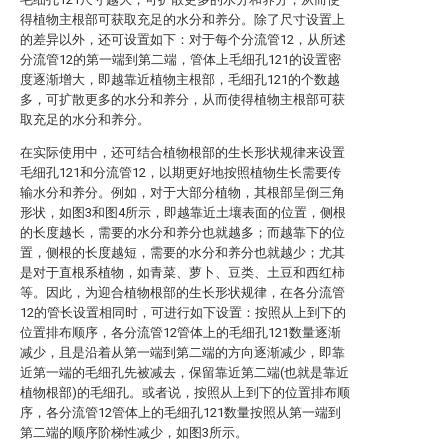
得植物主根部可获取充足的水分和养分。除了尺寸设置上
的差异以外，还可设置如下：对于每个分流管12，从所述
分流管12的第一端到第二端，管体上毛细孔121的设置密
度逐渐增大，即越靠近植物主根部，毛细孔121的个数越
多，可扩散更多的水分和养分，从而使得植物主根部可获
取充足的水分和养分。
在实际使用中，还可结合植物根部的生长形状规律来设置
毛细孔121和分流管12，以期更好地按照植物生长需要传
输水分和养分。例如，对于大部分植物，其根部呈倒三角
形状，如图3和图4所示，即越靠近土壤表面的位置，侧根
的长度越长，需要的水分和养分也就越多；而越靠下的位
置，侧根的长度越短，需要的水分和养分也就越少；尤其
是对于直根系植物，如青菜、萝卜、豆类、土豆和西红柿
等。因此，为迎合植物根部的生长形状规律，在各分流管
12的管长设置相同时，可进行如下设置：按照从上到下的
位置排布顺序，各分流管12管体上的毛细孔121数量逐渐
减少，且是沿着从第一端到第二端的方向逐渐减少，即靠
近第一端的毛细孔先被减去，保留靠近第二端(也就是靠近
植物根部)的毛细孔。或者说，按照从上到下的位置排布顺
序，各分流管12管体上的毛细孔121数量按照从第一端到
第二端的顺序阶梯性减少，如图3所示。