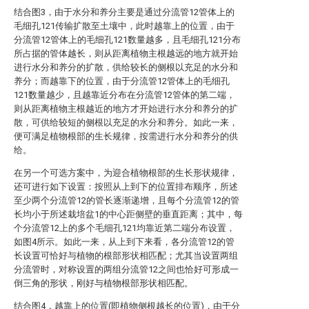
结合图3，由于水分和养分主要是通过分流管12管体上的
毛细孔121传输扩散至土壤中，此时越靠上的位置，由于
分流管12管体上的毛细孔121数量越多，且毛细孔121分布
所占据的管体越长，则从距离植物主根越远的地方就开始
进行水分和养分的扩散，供给较长的侧根以充足的水分和
养分；而越靠下的位置，由于分流管12管体上的毛细孔
121数量越少，且越靠近分布在分流管12管体的第二端，
则从距离植物主根越近的地方才开始进行水分和养分的扩
散，可供给较短的侧根以充足的水分和养分。如此一来，
便可满足植物根部的生长规律，按需进行水分和养分的供
给。
在另一个可选方案中，为迎合植物根部的生长形状规律，
还可进行如下设置：按照从上到下的位置排布顺序，所述
至少两个分流管12的管长逐渐递增，且每个分流管12的管
长均小于所述栽培盆1的中心距侧壁的垂直距离；其中，每
个分流管12上的多个毛细孔121均靠近第二端分布设置，
如图4所示。如此一来，从上到下来看，各分流管12的管
长设置可恰好与植物的根部形状相匹配；尤其当设置两组
分流管时，对称设置的两组分流管12之间也恰好可形成一
倒三角的形状，刚好与植物根部形状相匹配。
结合图4，越靠上的位置(即植物侧根越长的位置)，由于分