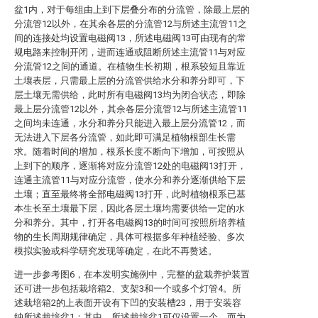
盆1内，对于每组由上到下层叠分布的分流管，除最上层的
分流管12以外，在其余各层的分流管12与所述主流管11之
间的连接处均设置电磁阀13，所述电磁阀13可由现有的常
规电路来控制开闭，进而连通或阻断所述主流管11与对应
分流管12之间的通道。在植物生长初期，根系较短且靠近
土壤表层，只需最上层的分流管供给水分和养分即可，下
层土壤无需供给，此时所有电磁阀13均为闭合状态，即除
最上层分流管12以外，其余各层分流管12与所述主流管11
之间均未连通，水分和养分只能进入最上层分流管12，而
无法进入下层各分流管，如此即可满足植物根部生长需
求。随着时间的增加，根系长度不断向下增加，可按照从
上到下的顺序，逐渐将对应分流管12处的电磁阀13打开，
连通主流管11与对应分流管，使水分和养分逐渐供给下层
土壤；直至最终将全部电磁阀13打开，此时植物根系已基
本生长至土壤最下层，因此各层土壤均需要供给一定的水
分和养分。其中，打开各电磁阀13的时间可按照所培养植
物的生长周期规律确定，具体可根据多年种植经验、多次
模拟实验或科学研究发现等确定，在此不再赘述。
进一步参考图6，在本发明实施例中，完整的盆栽养护装置
还可进一步包括栽培箱2、支架3和一个或多个灯管4。所
述栽培箱2的上表面开设有下凹的安装槽23，用于安装容
纳所述栽培盆1；其中，所述栽培盆1可仅设置一个，而为