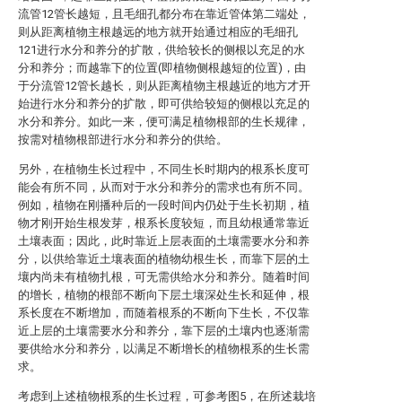
流管12管长越短，且毛细孔都分布在靠近管体第二端处，
则从距离植物主根越远的地方就开始通过相应的毛细孔
121进行水分和养分的扩散，供给较长的侧根以充足的水
分和养分；而越靠下的位置(即植物侧根越短的位置)，由
于分流管12管长越长，则从距离植物主根越近的地方才开
始进行水分和养分的扩散，即可供给较短的侧根以充足的
水分和养分。如此一来，便可满足植物根部的生长规律，
按需对植物根部进行水分和养分的供给。
另外，在植物生长过程中，不同生长时期内的根系长度可
能会有所不同，从而对于水分和养分的需求也有所不同。
例如，植物在刚播种后的一段时间内仍处于生长初期，植
物才刚开始生根发芽，根系长度较短，而且幼根通常靠近
土壤表面；因此，此时靠近上层表面的土壤需要水分和养
分，以供给靠近土壤表面的植物幼根生长，而靠下层的土
壤内尚未有植物扎根，可无需供给水分和养分。随着时间
的增长，植物的根部不断向下层土壤深处生长和延伸，根
系长度在不断增加，而随着根系的不断向下生长，不仅靠
近上层的土壤需要水分和养分，靠下层的土壤内也逐渐需
要供给水分和养分，以满足不断增长的植物根系的生长需
求。
考虑到上述植物根系的生长过程，可参考图5，在所述栽培