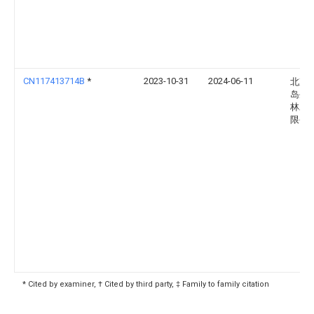
CN117413714B
*
2023-10-31
2024-06-11
北京
岛生
林发
限公
* Cited by examiner, † Cited by third party, ‡ Family to family citation