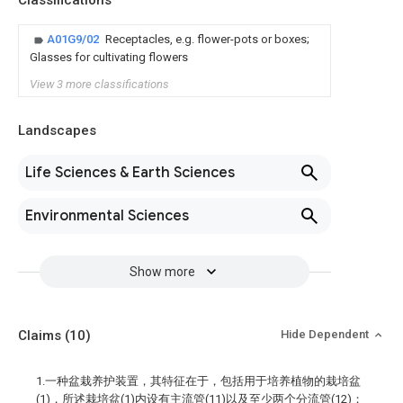
Classifications
A01G9/02
Receptacles, e.g. flower-pots or boxes;
Glasses for cultivating flowers
View 3 more classifications
Landscapes
Life Sciences & Earth Sciences
Environmental Sciences
Show more
Claims
(10)
Hide Dependent
1.一种盆栽养护装置，其特征在于，包括用于培养植物的栽培盆
(1)，所述栽培盆(1)内设有主流管(11)以及至少两个分流管(12)；