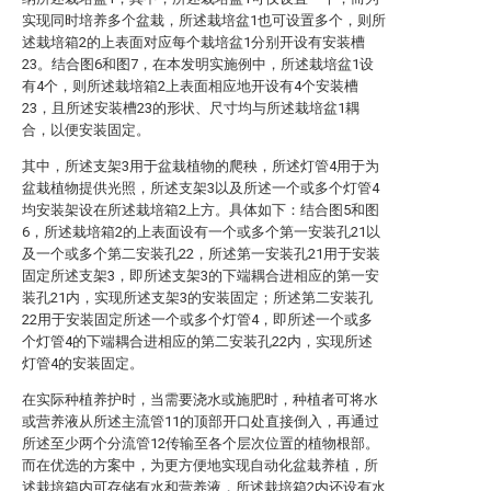
实现同时培养多个盆栽，所述栽培盆1也可设置多个，则所
述栽培箱2的上表面对应每个栽培盆1分别开设有安装槽
23。结合图6和图7，在本发明实施例中，所述栽培盆1设
有4个，则所述栽培箱2上表面相应地开设有4个安装槽
23，且所述安装槽23的形状、尺寸均与所述栽培盆1耦
合，以便安装固定。
其中，所述支架3用于盆栽植物的爬秧，所述灯管4用于为
盆栽植物提供光照，所述支架3以及所述一个或多个灯管4
均安装架设在所述栽培箱2上方。具体如下：结合图5和图
6，所述栽培箱2的上表面设有一个或多个第一安装孔21以
及一个或多个第二安装孔22，所述第一安装孔21用于安装
固定所述支架3，即所述支架3的下端耦合进相应的第一安
装孔21内，实现所述支架3的安装固定；所述第二安装孔
22用于安装固定所述一个或多个灯管4，即所述一个或多
个灯管4的下端耦合进相应的第二安装孔22内，实现所述
灯管4的安装固定。
在实际种植养护时，当需要浇水或施肥时，种植者可将水
或营养液从所述主流管11的顶部开口处直接倒入，再通过
所述至少两个分流管12传输至各个层次位置的植物根部。
而在优选的方案中，为更方便地实现自动化盆栽养植，所
述栽培箱内可存储有水和营养液，所述栽培箱2内还设有水