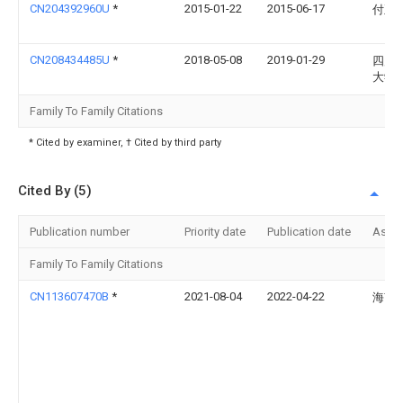
CN204392960U
*
2015-01-22
2015-06-17
付正
CN208434485U
*
2018-05-08
2019-01-29
四川
大学
Family To Family Citations
* Cited by examiner, † Cited by third party
Cited By (5)
Publication number
Priority date
Publication date
Assi
Family To Family Citations
CN113607470B
*
2021-08-04
2022-04-22
海南