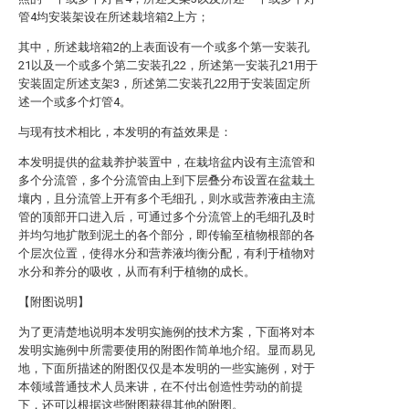
管4均安装架设在所述栽培箱2上方；
其中，所述栽培箱2的上表面设有一个或多个第一安装孔
21以及一个或多个第二安装孔22，所述第一安装孔21用于
安装固定所述支架3，所述第二安装孔22用于安装固定所
述一个或多个灯管4。
与现有技术相比，本发明的有益效果是：
本发明提供的盆栽养护装置中，在栽培盆内设有主流管和
多个分流管，多个分流管由上到下层叠分布设置在盆栽土
壤内，且分流管上开有多个毛细孔，则水或营养液由主流
管的顶部开口进入后，可通过多个分流管上的毛细孔及时
并均匀地扩散到泥土的各个部分，即传输至植物根部的各
个层次位置，使得水分和营养液均衡分配，有利于植物对
水分和养分的吸收，从而有利于植物的成长。
【附图说明】
为了更清楚地说明本发明实施例的技术方案，下面将对本
发明实施例中所需要使用的附图作简单地介绍。显而易见
地，下面所描述的附图仅仅是本发明的一些实施例，对于
本领域普通技术人员来讲，在不付出创造性劳动的前提
下，还可以根据这些附图获得其他的附图。