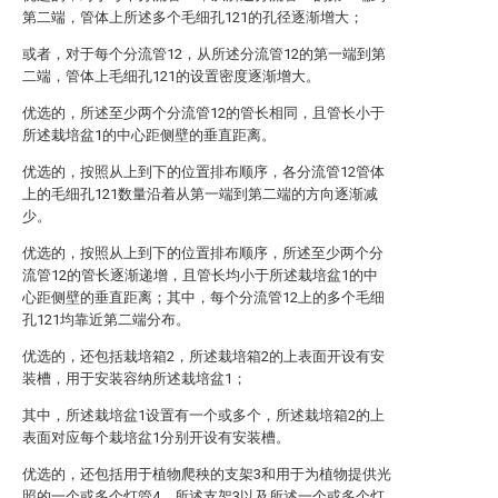
第二端，管体上所述多个毛细孔121的孔径逐渐增大；
或者，对于每个分流管12，从所述分流管12的第一端到第
二端，管体上毛细孔121的设置密度逐渐增大。
优选的，所述至少两个分流管12的管长相同，且管长小于
所述栽培盆1的中心距侧壁的垂直距离。
优选的，按照从上到下的位置排布顺序，各分流管12管体
上的毛细孔121数量沿着从第一端到第二端的方向逐渐减
少。
优选的，按照从上到下的位置排布顺序，所述至少两个分
流管12的管长逐渐递增，且管长均小于所述栽培盆1的中
心距侧壁的垂直距离；其中，每个分流管12上的多个毛细
孔121均靠近第二端分布。
优选的，还包括栽培箱2，所述栽培箱2的上表面开设有安
装槽，用于安装容纳所述栽培盆1；
其中，所述栽培盆1设置有一个或多个，所述栽培箱2的上
表面对应每个栽培盆1分别开设有安装槽。
优选的，还包括用于植物爬秧的支架3和用于为植物提供光
照的一个或多个灯管4，所述支架3以及所述一个或多个灯