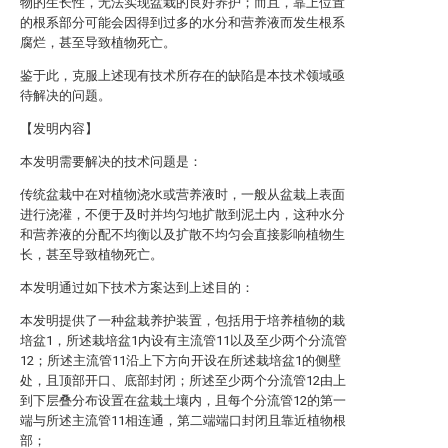
物的生长性，无法实现盆栽的良好养护；而且，靠上位置
的根系部分可能会因得到过多的水分和营养液而发生根系
腐烂，甚至导致植物死亡。
鉴于此，克服上述现有技术所存在的缺陷是本技术领域亟
待解决的问题。
【发明内容】
本发明需要解决的技术问题是：
传统盆栽中在对植物浇水或营养液时，一般从盆栽上表面
进行浇灌，不便于及时并均匀地扩散到泥土内，这种水分
和营养液的分配不均衡以及扩散不均匀会直接影响植物生
长，甚至导致植物死亡。
本发明通过如下技术方案达到上述目的：
本发明提供了一种盆栽养护装置，包括用于培养植物的栽
培盆1，所述栽培盆1内设有主流管11以及至少两个分流管
12；所述主流管11沿上下方向开设在所述栽培盆1的侧壁
处，且顶部开口、底部封闭；所述至少两个分流管12由上
到下层叠分布设置在盆栽土壤内，且每个分流管12的第一
端与所述主流管11相连通，第二端端口封闭且靠近植物根
部；