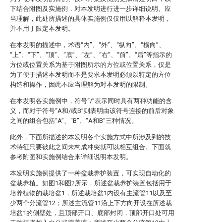
下结合附图及实施例，对本发明进行进一步详细说明。应
当理解，此处所描述的具体实施例仅仅用以解释本发明，
并不用于限定本发明。
在本发明的描述中，术语“内”、“外”、“纵向”、“横向”、
“上”、“下”、“顶”、“底”、“左”、“右”、“前”、“后”等指示的
方位或位置关系为基于附图所示的方位或位置关系，仅是
为了便于描述本发明而不是要求本发明必须以特定的方位
构造和操作，因此不应当理解为对本发明的限制。
在本发明各实施例中，符号“/”表示同时具有两种功能的含
义，而对于符号“A和/或B”则表明由该符号连接的前后对象
之间的组合包括“A”、“B”、“A和B”三种情况。
此外，下面所描述的本发明各个实施方式中所涉及到的技
术特征只要彼此之间未构成冲突就可以相互组合。下面就
参考附图和实施例结合来详细说明本发明。
本发明实施例提供了一种盆栽养护装置，可实现自动化的
盆栽养植。如图1和图2所示，所述盆栽养护装置包括用于
培养植物的栽培盆1，所述栽培盆1内设有主流管11以及至
少两个分流管12；所述主流管11沿上下方向开设在所述栽
培盆1的侧壁处，且顶部开口、底部封闭，顶部开口处可用