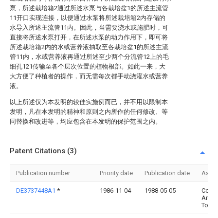
泵，所述栽培箱2通过所述水泵与各栽培盆1的所述主流管
11开口实现连接，以便通过水泵将所述栽培箱2内存储的
水导入所述主流管11内。因此，当需要浇水或施肥时，可
直接将所述水泵打开，在所述水泵的动力作用下，即可将
所述栽培箱2内的水或营养液抽取至各栽培盆1的所述主流
管11内，水或营养液再通过所述至少两个分流管12上的毛
细孔121传输至各个层次位置的植物根部。如此一来，大
大方便了种植者的操作，而无需每次都手动浇灌水或营养
液。
以上所述仅为本发明的较佳实施例而已，并不用以限制本
发明，凡在本发明的精神和原则之内所作的任何修改、等
同替换和改进等，均应包含在本发明的保护范围之内。
Patent Citations (3)
Publication number
Priority date
Publication date
Assi
DE3737448A1
*
1986-11-04
1988-05-05
Ceram
Artist
Torni