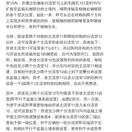
管12内，并通过右侧各分流管12上的毛细孔121及时均匀
扩散至盆栽右侧部分的土壤内，继而传输至植物右侧根部
的各个层次位置。如此一来，即可从左右对称的两个方向
上实现水和营养液的供给，使植物的根部能够更及时吸收
水分和养分，有利于植物生长。
当然，除设置两个对称的主流管11和两组对称的分流管12
以外，还可设置多个主流管和多组分流管12，具体如下：
所述主流管11可设置多个(≥3个)，并以阵列排布的方式均
匀开设在所述栽培盆1的侧壁处，且均为顶部开口、底部封
闭；相应地，所述分流管12也设置阵列排布的多组，每组
中包括至少两个分流管12，并分别与对应的主流管11相连
通，且每组中的至少两个分流管12由上到下层叠分布设置
在盆栽土壤内。其中，各主流管11以及分流管12的结构与
设置一个(或两个)主流管时的结构相同，在此不再赘述。
其中，所述至少两个分流管12可均垂直于所述主流管11设
置(即平行于盆栽土壤表面设置)，如图2所示。另一方面，
为便于水或营养液更快地由所述主流管11进入各分流管
12，还可设置如下：所述至少两个分流管12均与盆栽土壤
平面之间均形成预设角度A，使得各分流管12的第二端位
置低于第一端位置，对于左侧的一组分流管即左端高于右
端，则相比平行于盆栽土壤表面设置，更有利于水或营养