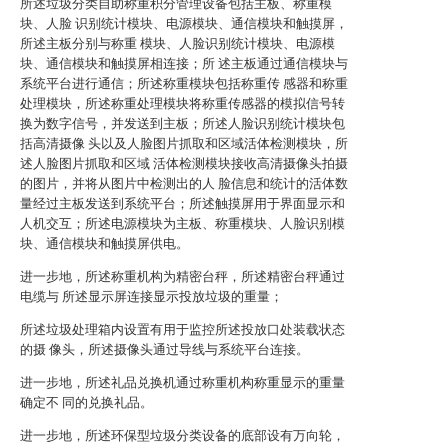
所述垃圾分类自助称重积分管理设备包括主板、称重模
块、人脸 识别统计模块、电源模块、通信模块和触摸屏，
所述主板分别与称重 模块、人脸识别统计模块、电源模
块、通信模块和触摸屏相连接；所 述主板通过通信模块与
系统平台进行通信；所述称重模块包括称重传 感器和称重
处理模块，所述称重处理模块将称重传感器的模拟信号转
换为数字信号，并发送到主板；所述人脸识别统计模块包
括高清摄像 头以及人脸图片抓取和区域活体检测模块，所
述人脸图片抓取和区域 活体检测模块接收高清摄像头拍摄
的图片，并将从图片中检测出的人 脸信息和统计的活体数
量经过主板发送到系统平台；所述触摸屏用于界面显示和
人机交互；所述电源模块为主板、称重模块、人脸识别模
块、通信模块和触摸屏供电。
进一步地，所述称重机构为精密台秤，所述精密台秤通过
电缆与 所述显示屏连接显示投放垃圾的重量；
所述垃圾处理箱内设置有用于监控所述投放口处装载状态
的摄 像头，所述摄像头通过导线与系统平台连接。
进一步地，所述礼品兑换机通过称重机构称重显示的重量
确定不 同的兑换礼品。
进一步地，所述环保型垃圾分类设备的底部设有万向轮，