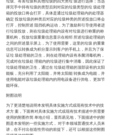
垃圾、有害垃圾和其他垃圾的四大类垃 圾进行选择；当选
择完手中持有垃圾的类型后则对应的垃圾类型的垃 圾处理
箱的投放口将会打开，具体是通过垃圾处理箱内的处理器
确定 投放垃圾的种类后对应的垃圾种类的所述投放口将会
打开，控制所述 阻挡机构运动，为了激励和引导使用者进
行垃圾投放，则在垃圾处理箱内设有对垃圾进行称重的称
重机构，投放垃圾重量信息显示在相邻 所述垃圾处理箱的
之间的所述显示屏上，为了使用需要，这里的垃圾 的重量
信息可以转换成为积分显示到客户的手机上，并且为了保
证垃 圾处理箱的卫生，则在处理箱内设有杀菌消毒机构，
完成对在垃圾处 理箱内的垃圾进行集中消毒，因此保证了
垃圾处理箱的卫生，通过在 垃圾处理箱的顶部设有的太阳
能板，充分利用了太阳能，并将太阳能 转换成为电能，并
使用电能对该垃圾处理箱内的用电设备进行供电， 更加节
能环保。
附图说明
为了更清楚地说明本发明具体实施方式或现有技术中的技
术方 案，下面将对具体实施方式或现有技术描述中所需要
使用的附图作简 单地介绍，显而易见地，下面描述中的附
图是本发明的一些实施方式， 对于本领域普通技术人员来
讲，在不付出创造性劳动的前提下，还可 以根据这些附图