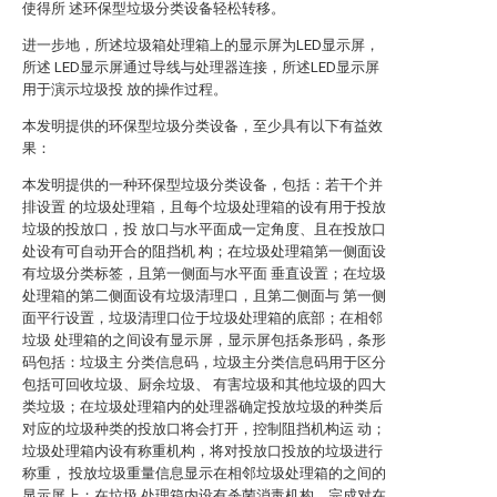
使得所 述环保型垃圾分类设备轻松转移。
进一步地，所述垃圾箱处理箱上的显示屏为LED显示屏，
所述 LED显示屏通过导线与处理器连接，所述LED显示屏
用于演示垃圾投 放的操作过程。
本发明提供的环保型垃圾分类设备，至少具有以下有益效
果：
本发明提供的一种环保型垃圾分类设备，包括：若干个并
排设置 的垃圾处理箱，且每个垃圾处理箱的设有用于投放
垃圾的投放口，投 放口与水平面成一定角度、且在投放口
处设有可自动开合的阻挡机 构；在垃圾处理箱第一侧面设
有垃圾分类标签，且第一侧面与水平面 垂直设置；在垃圾
处理箱的第二侧面设有垃圾清理口，且第二侧面与 第一侧
面平行设置，垃圾清理口位于垃圾处理箱的底部；在相邻
垃圾 处理箱的之间设有显示屏，显示屏包括条形码，条形
码包括：垃圾主 分类信息码，垃圾主分类信息码用于区分
包括可回收垃圾、厨余垃圾、 有害垃圾和其他垃圾的四大
类垃圾；在垃圾处理箱内的处理器确定投放垃圾的种类后
对应的垃圾种类的投放口将会打开，控制阻挡机构运 动；
垃圾处理箱内设有称重机构，将对投放口投放的垃圾进行
称重， 投放垃圾重量信息显示在相邻垃圾处理箱的之间的
显示屏上；在垃圾 处理箱内设有杀菌消毒机构，完成对在