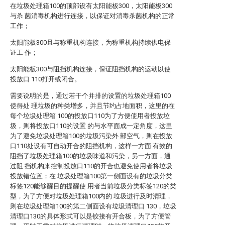
在垃圾处理箱100的顶部设有太阳能板300，太阳能板300
与杀 菌消毒机构进行连接，以保证对消毒杀菌机构的正常
工作；
太阳能板300且与称重机构连接，为称重机构持续供电保
证工 作；
太阳能板300与阻挡机构连接，保证阻挡机构的运动以使
投放口 110打开或闭合。
需要说明的是，通过若干个并排的设置的垃圾处理箱100
使得处 理垃圾的种类增多，并且节约占地面积，这里的在
每个垃圾处理箱 100的投放口110为了方便使用者投放垃
圾，则将投放口110的设置 的与水平面成一定角度，这里
为了避免垃圾处理箱100的垃圾污染外 部空气，则在投放
口110处设有可自动开合的阻挡机构，这样一方面 有效的
阻挡了垃圾处理箱100的垃圾味道和污染，另一方面，通
过阻 挡机构来控制投放口110的开合也避免使用者将垃圾
投放错位置；在 垃圾处理箱100第一侧面设有的垃圾分类
标签120能够醒目的提醒使 用者当前垃圾分类标签120的类
型，为了方便对垃圾处理箱100内的 垃圾进行及时清理，
则在垃圾处理箱100的第二侧面设有垃圾清理口 130，垃圾
清理口130的具体形式可以是铰接有开合板，为了方便管