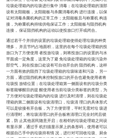
垃圾处理箱内的垃圾进行集中 消毒；在垃圾处理箱的顶部
设有太阳能板，太阳能板与杀菌消毒机构 进行连接，以保
证对消毒杀菌机构的正常工作；太阳能板且与称重机 构连
接，为称重机构持续供电保证工作；太阳能板与阻挡机构
连接， 保证阻挡机构的运动以使投放口打开或闭合。
通过若干个并排的设置的垃圾处理箱使得处理垃圾的种类
增多， 并且节约占地面积，这里的在每个垃圾处理箱的投
放口为了方便使用 者投放垃圾，则将投放口的设置的与水
平面成一定角度，这里为了避 免垃圾处理箱的垃圾污染外
部空气，则在投放口处设有可自动开合的 阻挡机构，这样
一方面有效的阻挡了垃圾处理箱的垃圾味道和污染， 另一
方面，通过阻挡机构来控制投放口的开合也避免使用者将
垃圾投 放错位置；在垃圾处理箱第一侧面设有的垃圾分类
标签能够醒目的提 醒使用者当前垃圾分类标签的类型，为
了方便对垃圾处理箱内的垃圾 进行及时清理，则在垃圾处
理箱的第二侧面设有垃圾清理口，垃圾清 理口的具体形式
可以是铰接有开合板，为了方便管理，平时无需对垃 圾进
行清理时，将垃圾清理口的开合板将清理口完全封闭且锁
紧，防 止其他居民随意开启；在相邻的垃圾处理箱之间设
有显示屏，通过手 机扫描显示屏上的条形码，使用者可以
根据自己手中的垃圾持有情 况，进行对可回收垃圾、厨余