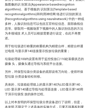
脸图像的识 别算法(Appearance-basedrecognition
algorithms)、基于模板的 识别算法(Template-based
recognitionalgorithms)和利用神经网 络进行识别的算法
(Recognitionalgorithms using neuralnetwork) 中的一种或
多种，人脸识别信息可以包括五官特征信息、面部曲线信
息等。获取同一视频场景下视频中的人脸识别信息的方法
为本领域技 术人员可以根据需要进行设定，在此不再赘
述。
用于给垃圾进行称重的称重机构为精密台秤，精密台秤通
过电缆 与显示屏140连接显示投放垃圾的重量；
垃圾处理箱100内设置有用于监控投放口110处装载状态的
摄像 头，摄像头通过导线与系统平台连接。
另外，环保型垃圾分类设备的底部设有万向轮，使得环保
型垃圾 分类设备轻松转移。
具体的，垃圾箱处理箱上的显示屏140为LED显示屏140，
LED 显示屏140通过导线与处理器连接，LED显示屏140用
于演示垃圾投 放的操作过程。
以上对本发明的环保型垃圾分类设备进行了说明，但是，
本发明 不限定于上述具体的实施方式，只要不脱离权利要