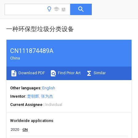
一种环保型垃圾分类设备
CN111874489A
China
Download PDF
Find Prior Art
Similar
Other languages
English
Inventor
楚朝辉
张为杰
Current Assignee
Individual
Worldwide applications
2020
CN