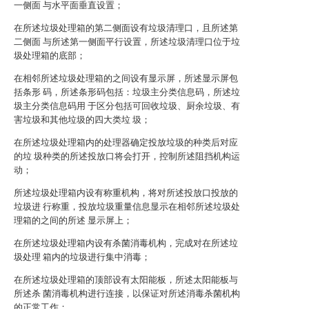
一侧面 与水平面垂直设置；
在所述垃圾处理箱的第二侧面设有垃圾清理口，且所述第
二侧面 与所述第一侧面平行设置，所述垃圾清理口位于垃
圾处理箱的底部；
在相邻所述垃圾处理箱的之间设有显示屏，所述显示屏包
括条形 码，所述条形码包括：垃圾主分类信息码，所述垃
圾主分类信息码用 于区分包括可回收垃圾、厨余垃圾、有
害垃圾和其他垃圾的四大类垃 圾；
在所述垃圾处理箱内的处理器确定投放垃圾的种类后对应
的垃 圾种类的所述投放口将会打开，控制所述阻挡机构运
动；
所述垃圾处理箱内设有称重机构，将对所述投放口投放的
垃圾进 行称重，投放垃圾重量信息显示在相邻所述垃圾处
理箱的之间的所述 显示屏上；
在所述垃圾处理箱内设有杀菌消毒机构，完成对在所述垃
圾处理 箱内的垃圾进行集中消毒；
在所述垃圾处理箱的顶部设有太阳能板，所述太阳能板与
所述杀 菌消毒机构进行连接，以保证对所述消毒杀菌机构
的正常工作；