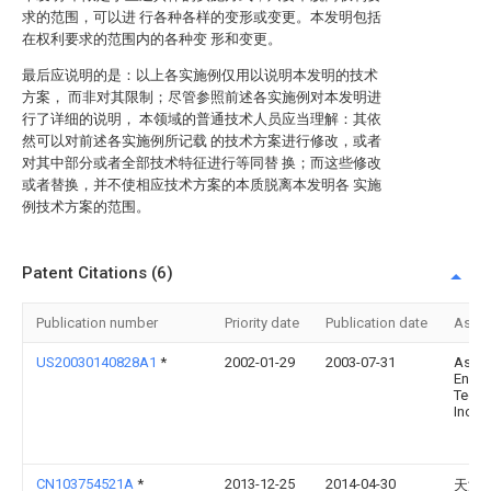
求的范围，可以进 行各种各样的变形或变更。本发明包括
在权利要求的范围内的各种变 形和变更。
最后应说明的是：以上各实施例仅用以说明本发明的技术
方案， 而非对其限制；尽管参照前述各实施例对本发明进
行了详细的说明， 本领域的普通技术人员应当理解：其依
然可以对前述各实施例所记载 的技术方案进行修改，或者
对其中部分或者全部技术特征进行等同替 换；而这些修改
或者替换，并不使相应技术方案的本质脱离本发明各 实施
例技术方案的范围。
Patent Citations (6)
Publication number
Priority date
Publication date
Assi
US20030140828A1
*
2002-01-29
2003-07-31
Asia P
Envir
Techn
Inc.
CN103754521A
*
2013-12-25
2014-04-30
天津