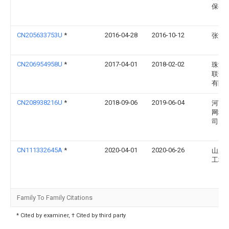
保有
CN205633753U
*
2016-04-28
2016-10-12
张汇
CN206954958U
*
2017-04-01
2018-02-02
珠海
联谊
有限
CN208938216U
*
2018-09-06
2019-06-04
河南
网科
司
CN111332645A
*
2020-04-01
2020-06-26
山东
工程
Family To Family Citations
* Cited by examiner, † Cited by third party