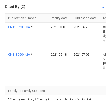
Cited By (2)
Publication number
Priority date
Publication date
Assi
CN113023153A
*
2021-03-01
2021-06-25
中建
建筑
院有
司
CN113060442A
*
2021-05-18
2021-07-02
湖南
亨环
程有
司
Family To Family Citations
* Cited by examiner, † Cited by third party, ‡ Family to family citation