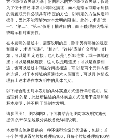
方 位或位置关系为基于附图所示的方位或位置关系，仅是
为了便于描述 本发明和简化描述，而不是指示或暗示所指
的装置或元件必须具有特 定的方位、以特定的方位构造和
操作，因此不能理解为对本发明的限 制。此外，术语“第
一”、“第二”、“第三”仅用于描述目的，而 不能理解为指示
或暗示相对重要性。
在本发明的描述中，需要说明的是，除非另有明确的规定
和限定， 术语“安装”、“相连”、“连接”应做广义理解，例
如，可以是固 定连接，也可以是可拆卸连接，或一体地连
接；可以是机械连接，也 可以是电连接；可以是直接相
连，也可以通过中间媒介间接相连，可 以是两个元件内部
的连通。对于本领域的普通技术人员而言，可以具 体情况
理解上述术语在本发明中的具体含义。
以下结合附图对本发明的具体实施方式进行详细说明。应
当理解 的是，此处所描述的具体实施方式仅用于说明和解
释本发明，并不用 于限制本发明。
请参照图1、图2和图3，下面将结合附图对本发明实施例
提供 的环保型垃圾分类设备做详细说明。
本发明实施例提供的一种环保型垃圾分类设备，包括：若
干个并 排设置的垃圾处理箱100，且每个垃圾处理箱100的