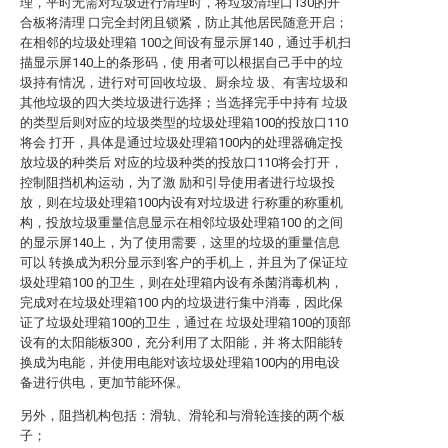
理，平时无需对垃圾进行清理时，将垃圾清理口130的开
合板将清理 口完全封闭且锁紧，防止其他居民随意开启；
在相邻的垃圾处理箱 100之间设有显示屏140，通过手机扫
描显示屏140上的条形码，使 用者可以根据自己手中的垃
圾持有情况，进行对可回收垃圾、厨余垃 圾、有害垃圾和
其他垃圾的四大类垃圾进行选择；当选择完手中持有 垃圾
的类型后则对应的垃圾类型的垃圾处理箱100的投放口110
将会 打开，具体是通过垃圾处理箱100内的处理器确定投
放垃圾的种类后 对应的垃圾种类的投放口110将会打开，
控制阻挡机构运动，为了激 励和引导使用者进行垃圾投
放，则在垃圾处理箱100内设有对垃圾进 行称重的称重机
构，投放垃圾重量信息显示在相邻垃圾处理箱100 的之间
的显示屏140上，为了使用需要，这里的垃圾的重量信息
可以 转换成为积分显示到客户的手机上，并且为了保证垃
圾处理箱100 的卫生，则在处理箱内设有杀菌消毒机构，
完成对在垃圾处理箱100 内的垃圾进行集中消毒，因此保
证了垃圾处理箱100的卫生，通过在 垃圾处理箱100的顶部
设有的太阳能板300，充分利用了太阳能，并 将太阳能转
换成为电能，并使用电能对该垃圾处理箱100内的用电设
备进行供电，更加节能环保。
另外，阻挡机构包括：滑轨、滑轮和与滑轮连接的两个板
子；