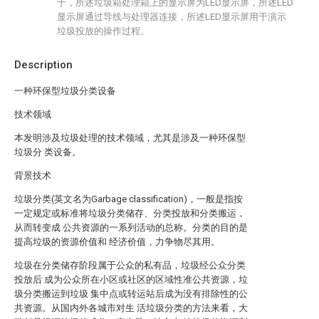
于，所述垃圾箱处理箱上的显示屏为LED显示屏，所述LED
显示屏通过导线与处理器连接，所述LED显示屏用于演示
垃圾投放的操作过程。
Description
一种环保型垃圾分类设备
技术领域
本发明涉及垃圾处理的技术领域，尤其是涉及一种环保型
垃圾分 类设备。
背景技术
垃圾分类(英文名为Garbage classification)，一般是指按
一定规定或标准将垃圾分类储存、分类投放和分类搬运，
从而转变成 公共资源的一系列活动的总称。分类的目的是
提高垃圾的资源价值和 经济价值，力争物尽其用。
垃圾在分类储存阶段属于公众的私有品，垃圾经公众分类
投放后 成为公众所在小区或社区的区域性准公共资源，垃
圾分类搬运到垃圾 集中点或转运站后成为没有排除性的公
共资源。从国内外各城市对生 活垃圾分类的方法来看，大