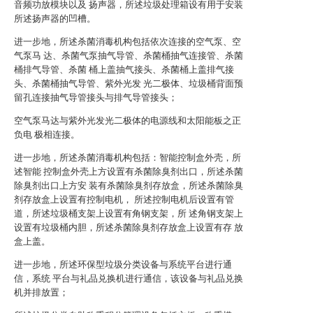
音频功放模块以及 扬声器，所述垃圾处理箱设有用于安装
所述扬声器的凹槽。
进一步地，所述杀菌消毒机构包括依次连接的空气泵、空
气泵马 达、杀菌气泵抽气导管、杀菌桶抽气连接管、杀菌
桶排气导管、杀菌 桶上盖抽气接头、杀菌桶上盖排气接
头、杀菌桶抽气导管、紫外光发 光二极体、垃圾桶背面预
留孔连接抽气导管接头与排气导管接头；
空气泵马达与紫外光发光二极体的电源线和太阳能板之正
负电 极相连接。
进一步地，所述杀菌消毒机构包括：智能控制盒外壳，所
述智能 控制盒外壳上方设置有杀菌除臭剂出口，所述杀菌
除臭剂出口上方安 装有杀菌除臭剂存放盒，所述杀菌除臭
剂存放盒上设置有控制电机， 所述控制电机后设置有管
道，所述垃圾桶支架上设置有角钢支架，所 述角钢支架上
设置有垃圾桶内胆，所述杀菌除臭剂存放盒上设置有存 放
盒上盖。
进一步地，所述环保型垃圾分类设备与系统平台进行通
信，系统 平台与礼品兑换机进行通信，该设备与礼品兑换
机并排放置；