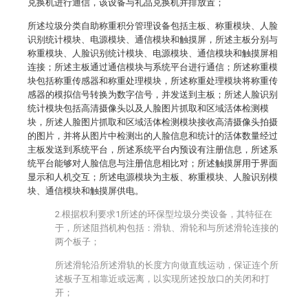
兑换机进行通信，该设备与礼品兑换机并排放置；
所述垃圾分类自助称重积分管理设备包括主板、称重模块、人脸
识别统计模块、电源模块、通信模块和触摸屏，所述主板分别与
称重模块、人脸识别统计模块、电源模块、通信模块和触摸屏相
连接；所述主板通过通信模块与系统平台进行通信；所述称重模
块包括称重传感器和称重处理模块，所述称重处理模块将称重传
感器的模拟信号转换为数字信号，并发送到主板；所述人脸识别
统计模块包括高清摄像头以及人脸图片抓取和区域活体检测模
块，所述人脸图片抓取和区域活体检测模块接收高清摄像头拍摄
的图片，并将从图片中检测出的人脸信息和统计的活体数量经过
主板发送到系统平台，所述系统平台内预设有注册信息，所述系
统平台能够对人脸信息与注册信息相比对；所述触摸屏用于界面
显示和人机交互；所述电源模块为主板、称重模块、人脸识别模
块、通信模块和触摸屏供电。
2.根据权利要求1所述的环保型垃圾分类设备，其特征在
于，所述阻挡机构包括：滑轨、滑轮和与所述滑轮连接的
两个板子；
所述滑轮沿所述滑轨的长度方向做直线运动，保证连个所
述板子互相靠近或远离，以实现所述投放口的关闭和打
开；