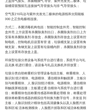
上盖排气接头、杀菌桶抽气 导管、紫外光发光二极体、垃
圾桶背面预留孔连接抽气导管接头与排 气导管接头；
空气泵210马达与紫外光发光二极体的电源线和太阳能板
300 之正负电极相连接。
方式二，杀菌消毒机构包括：智能控制盒外壳，智能控制
盒外壳 上方设置有杀菌除臭剂出口，杀菌除臭剂出口上方
安装有杀菌除臭剂 存放盒，杀菌除臭剂存放盒上设置有控
制电机，控制电机后设置有管 道，垃圾桶支架上设置有角
钢支架，角钢支架上设置有垃圾桶内胆， 杀菌除臭剂存放
盒上设置有存放盒上盖。
环保型垃圾分类设备与系统平台进行通信，系统平台与礼
品兑换 机进行通信，该设备与礼品兑换机并排放置；
垃圾分类自助称重积分管理设备包括主板、称重模块、人
脸识别 统计模块、电源模块、通信模块和触摸屏，主板分
别与称重模块、人 脸识别统计模块、电源模块、通信模块
和触摸屏相连接；主板通过通 信模块与系统平台进行通
信；称重模块包括称重传感器和称重处理模 块，称重处理
模块将称重传感器的模拟信号转换为数字信号，并发送 到
主板；人脸识别统计模块包括高清摄像头以及人脸图片抓
取和区域 活体检测模块，人脸图片抓取和区域活体检测模