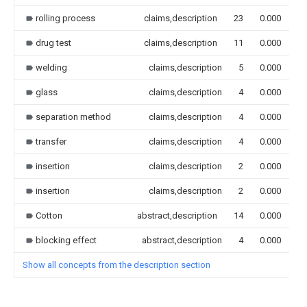
rolling process
claims,description
23
0.000
drug test
claims,description
11
0.000
welding
claims,description
5
0.000
glass
claims,description
4
0.000
separation method
claims,description
4
0.000
transfer
claims,description
4
0.000
insertion
claims,description
2
0.000
insertion
claims,description
2
0.000
Cotton
abstract,description
14
0.000
blocking effect
abstract,description
4
0.000
Show all concepts from the description section