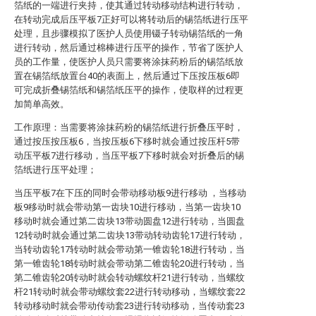
箔纸的一端进行夹持，使其通过转动移动结构进行转动，
在转动完成后压平板7正好可以将转动后的锡箔纸进行压平
处理，且步骤模拟了医护人员使用镊子转动锡箔纸的一角
进行转动，然后通过棉棒进行压平的操作，节省了医护人
员的工作量，使医护人员只需要将涂抹药粉后的锡箔纸放
置在锡箔纸放置台40的表面上，然后通过下压按压板6即
可完成折叠锡箔纸和锡箔纸压平的操作，使取样的过程更
加简单高效。
工作原理：当需要将涂抹药粉的锡箔纸进行折叠压平时，
通过按压按压板6，当按压板6下移时就会通过按压杆5带
动压平板7进行移动，当压平板7下移时就会对折叠后的锡
箔纸进行压平处理；
当压平板7在下压的同时会带动移动板9进行移动 ，当移动
板9移动时就会带动第一齿块10进行移动，当第一齿块10
移动时就会通过第二齿块13带动圆盘12进行转动，当圆盘
12转动时就会通过第二齿块13带动转动齿轮17进行转动，
当转动齿轮17转动时就会带动第一锥齿轮18进行转动，当
第一锥齿轮18转动时就会带动第二锥齿轮20进行转动，当
第二锥齿轮20转动时就会转动螺纹杆21进行转动，当螺纹
杆21转动时就会带动螺纹套22进行转动移动，当螺纹套22
转动移动时就会带动传动套23进行转动移动，当传动套23