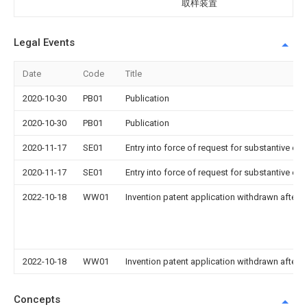
取样装置
Legal Events
Date
Code
Title
2020-10-30
PB01
Publication
2020-10-30
PB01
Publication
2020-11-17
SE01
Entry into force of request for substantive ex
2020-11-17
SE01
Entry into force of request for substantive ex
2022-10-18
WW01
Invention patent application withdrawn after p
2022-10-18
WW01
Invention patent application withdrawn after p
Concepts