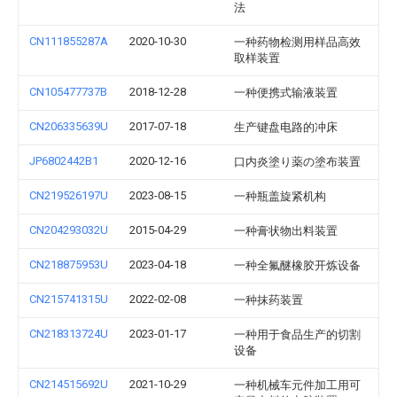
法
CN111855287A
2020-10-30
一种药物检测用样品高效
取样装置
CN105477737B
2018-12-28
一种便携式输液装置
CN206335639U
2017-07-18
生产键盘电路的冲床
JP6802442B1
2020-12-16
口内炎塗り薬の塗布装置
CN219526197U
2023-08-15
一种瓶盖旋紧机构
CN204293032U
2015-04-29
一种膏状物出料装置
CN218875953U
2023-04-18
一种全氟醚橡胶开炼设备
CN215741315U
2022-02-08
一种抹药装置
CN218313724U
2023-01-17
一种用于食品生产的切割
设备
CN214515692U
2021-10-29
一种机械车元件加工用可