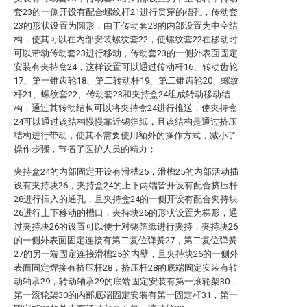
套23的一侧开设有配合螺纹杆21进行贯穿的槽孔，传动套
23的形状设置为圆形，由于传动套23的内部设置为中空结
构，使其可以在内部安装螺纹套22，使螺纹套22在移动时
可以带动传动套23进行移动，传动套23的一侧外表面固定
安装有夹持盒24，这样设置可以通过传动杆16、转动齿轮
17、第一锥齿轮18、第二转动杆19、第二锥齿轮20、螺纹
杆21、螺纹套22、传动套23和夹持盒24组成转动移动结
构，通过其转动结构可以将夹持盒24进行推送，使夹持盒
24可以通过该结构慢慢靠近锡箔纸，且该结构是通过挤压
结构进行带动，使其不需要使用额外的操作方式，减小了
操作步骤，节省了医护人员的精力；
夹持盒24的内部固定开设有滑槽25，滑槽25的内部活动插
设有夹持块26，夹持盒24的上下两端皆开设有配合挤压杆
28进行插入的通孔，且夹持盒24的一侧开设有配合夹持块
26进行上下移动的槽口，夹持块26的形状设置为梯形，通
过夹持块26的设置可以便于对锡箔纸进行夹持，夹持块26
的一侧外表面固定连接有第二复位弹簧27，第二复位弹簧
27的另一端固定连接滑槽25的内壁，且夹持块26的一侧外
表面固定焊接有挤压杆28，挤压杆28的底端固定安装有转
动轴承29，转动轴承29的底端固定安装有第一滚轮架30，
第一滚轮架30的内部底端固定安装有第一固定杆31，第一