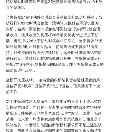
转动移动时就带动夹持盒24慢慢靠近锡箔纸放置台40上放
置的锡箔纸；
当夹持盒24在转动移动时就会带动挤压杆28进行移动，当
挤压杆28移动时就会使第一滚动轮32抵触在环形轨道8的
内部，当第一滚动轮32抵触在环形轨道8的内壁时就会滚
动收缩，使其收缩的挤压杆28带动夹持块26进行上下移
动，当夹持块26上下移动时就会相互靠近，当夹持块26接
触到锡箔纸时正好相互贴近，使锡箔纸被夹持块26所夹
持，且夹持的过程中会继续转动，这样即可将锡箔纸带动
进行转动，通过转动将锡箔纸进行折叠，在折叠完成后压
平板7才正好挤压到折叠后的锡箔纸，即可将折叠完成后的
锡箔纸进行压平；
当松开按压板6时，该装置的内部结构皆会通过设置的第一
复位弹簧3和第二复位弹簧27进行复位，使其准备下一次
的工作。
对于本领域技术人员而言，显然本发明不限于上述示范性
实施例的细节，而且在不背离本发明的精神或基本特征的
情况下，能够以其他的具体形式实现本发明。因此，无论
从哪一点来看，均应将实施例看作是示范性的，而且是非
限制性的，本发明的范围由所附权利要求而不是上述说明
限定，因此旨在将落在权利要求的等同要件的含义和范围