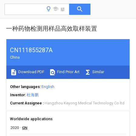
一种药物检测用样品高效取样装置
CN111855287A
China
Download PDF
Find Prior Art
Similar
Other languages
English
Inventor
杜海鹏
Current Assignee
Hangzhou Keyong Medical Technology Co ltd
Worldwide applications
2020
CN