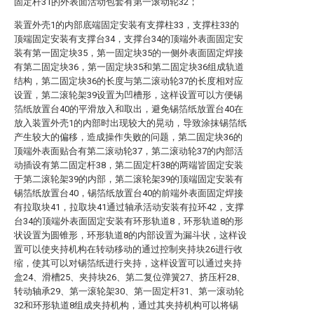
固定杆31的外表面活动包套有第一滚动轮32；
装置外壳1的内部底端固定安装有支撑柱33，支撑柱33的
顶端固定安装有支撑台34，支撑台34的顶端外表面固定安
装有第一固定块35，第一固定块35的一侧外表面固定焊接
有第二固定块36，第一固定块35和第二固定块36组成轨道
结构，第二固定块36的长度与第二滚动轮37的长度相对应
设置，第二滚轮架39设置为凹槽形，这样设置可以方便锡
箔纸放置台40的平滑放入和取出，避免锡箔纸放置台40在
放入装置外壳1的内部时出现较大的晃动，导致涂抹锡箔纸
产生较大的偏移，造成操作失败的问题，第二固定块36的
顶端外表面贴合有第二滚动轮37，第二滚动轮37的内部活
动插设有第二固定杆38，第二固定杆38的两端皆固定安装
于第二滚轮架39的内部，第二滚轮架39的顶端固定安装有
锡箔纸放置台40，锡箔纸放置台40的前端外表面固定焊接
有拉取块41，拉取块41通过轴承活动安装有拉环42，支撑
台34的顶端外表面固定安装有环形轨道8，环形轨道8的形
状设置为圆锥形，环形轨道8的内部设置为漏斗状，这样设
置可以使夹持机构在转动移动的通过控制夹持块26进行收
缩，使其可以对锡箔纸进行夹持，这样设置可以通过夹持
盒24、滑槽25、夹持块26、第二复位弹簧27、挤压杆28、
转动轴承29、第一滚轮架30、第一固定杆31、第一滚动轮
32和环形轨道8组成夹持机构，通过其夹持机构可以将锡