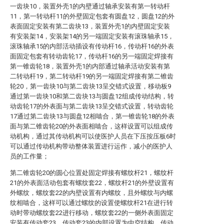
一齿块10，装置外壳1的内壁通过轴承安装有第一转动杆
11，第一转动杆11的外壁固定包套有圆盘12，圆盘12的外
表面固定安装有第二齿块13，装置外壳1的内壁固定安装
有安装架14，安装架14的另一端固定安装有滚珠轴承15，
滚珠轴承15的内部活动插设有传动杆16，传动杆16的外表
面固定包套有转动齿轮17，传动杆16的另一端固定焊接有
第一锥齿轮18，装置外壳1的内部通过轴承活动安装有第
二转动杆19，第二转动杆19的另一端固定焊接有第二锥齿
轮20，第一齿块10与第二齿块13呈交错式设置，移动板9
通过第一齿块10和第二齿块13与圆盘12组成传动结构，转
动齿轮17的外表面与第二齿块13呈交错式设置，转动齿轮
17通过第二齿块13与圆盘12相啮合，第一锥齿轮18的外表
面与第二锥齿轮20的外表面相啮合，这样设置可以组成传
动机构，通过其传动机构可以使医护人员在下压按压板6时
可以通过传动机构带动整体装置进行运作，减小的医护人
员的工作量；
第二锥齿轮20的圆心位置处固定焊接有螺纹杆21，螺纹杆
21的外表面活动包套有螺纹套22，螺纹杆21的外壁设置有
外螺纹，螺纹套22的内壁设置有内螺纹，且外螺纹与内螺
纹相啮合，这样可以通过螺纹的设置使螺纹杆21在进行转
动时带动螺纹套22进行移动，螺纹套22的一侧外表面固定
安装有传动套23，传动套23的内部设置为中空结构，传动