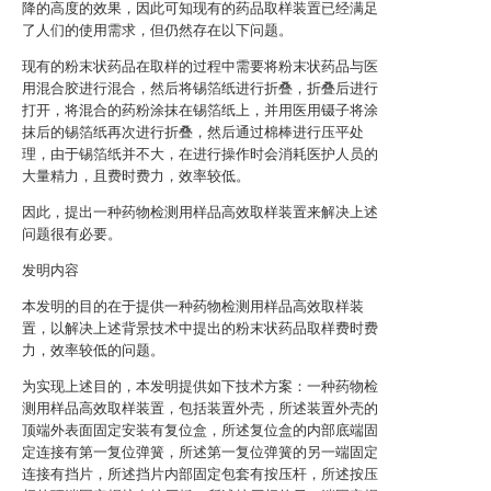
降的高度的效果，因此可知现有的药品取样装置已经满足
了人们的使用需求，但仍然存在以下问题。
现有的粉末状药品在取样的过程中需要将粉末状药品与医
用混合胶进行混合，然后将锡箔纸进行折叠，折叠后进行
打开，将混合的药粉涂抹在锡箔纸上，并用医用镊子将涂
抹后的锡箔纸再次进行折叠，然后通过棉棒进行压平处
理，由于锡箔纸并不大，在进行操作时会消耗医护人员的
大量精力，且费时费力，效率较低。
因此，提出一种药物检测用样品高效取样装置来解决上述
问题很有必要。
发明内容
本发明的目的在于提供一种药物检测用样品高效取样装
置，以解决上述背景技术中提出的粉末状药品取样费时费
力，效率较低的问题。
为实现上述目的，本发明提供如下技术方案：一种药物检
测用样品高效取样装置，包括装置外壳，所述装置外壳的
顶端外表面固定安装有复位盒，所述复位盒的内部底端固
定连接有第一复位弹簧，所述第一复位弹簧的另一端固定
连接有挡片，所述挡片内部固定包套有按压杆，所述按压