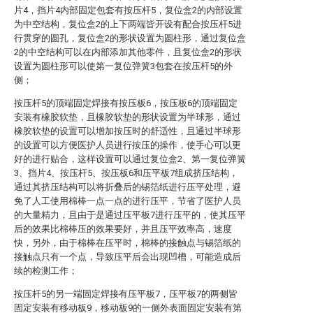
片4，挡片4内部固定包套有按压杆5，复位盒2的内部设置
为中空结构，复位盒2的上下两端皆开设有配合按压杆5进
行贯穿的圆孔，复位盒2的形状设置为圆柱形，通过复位盒
2的中空结构可以在内部添加其他零件，且复位盒2的形状
设置为圆柱形可以使第一复位弹簧3包套在按压杆5的外
侧；
按压杆5的顶端固定焊接有按压板6，按压板6的顶端固定
安装有橡胶软垫，且橡胶软垫的形状设置为半球形，通过
橡胶软垫的设置可以增加按压时的舒适性，且通过半球形
的设置可以方便医护人员进行按压的操作，使手心可以更
好的进行贴合，这样设置可以通过复位盒2、第一复位弹簧
3、挡片4、按压杆5、按压板6和压平板7组成挤压结构，
通过其挤压结构可以将折叠后的锡箔纸进行压平处理，避
免了人工使用棉棒一点一点的进行压平，节省了医护人员
的大量精力，且由于是通过压平板7进行压平的，使其压平
后的效果比棉棒压的效果要好，并且压平效率高，速度
快，另外，由于棉棒在压平时，棉棒的接触点与锡箔纸的
接触点只有一个点，导致压平后会出现凹槽，可能造成后
续的检测工作；
按压杆5的另一端固定焊接有压平板7，压平板7的两侧皆
固定安装有移动板9，移动板9的一侧外表面固定安装有第