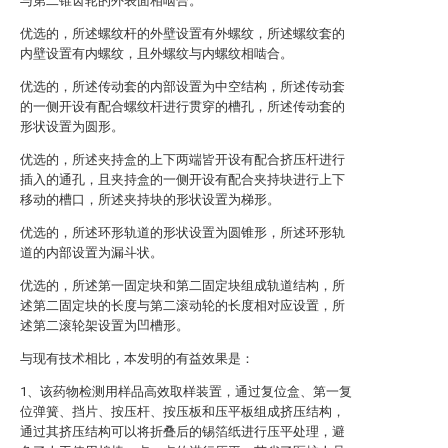
与第二锥齿轮的外表面相啮合。
优选的，所述螺纹杆的外壁设置有外螺纹，所述螺纹套的
内壁设置有内螺纹，且外螺纹与内螺纹相啮合。
优选的，所述传动套的内部设置为中空结构，所述传动套
的一侧开设有配合螺纹杆进行贯穿的槽孔，所述传动套的
形状设置为圆形。
优选的，所述夹持盒的上下两端皆开设有配合挤压杆进行
插入的通孔，且夹持盒的一侧开设有配合夹持块进行上下
移动的槽口，所述夹持块的形状设置为梯形。
优选的，所述环形轨道的形状设置为圆锥形，所述环形轨
道的内部设置为漏斗状。
优选的，所述第一固定块和第二固定块组成轨道结构，所
述第二固定块的长度与第二滚动轮的长度相对应设置，所
述第二滚轮架设置为凹槽形。
与现有技术相比，本发明的有益效果是：
1、该药物检测用样品高效取样装置，通过复位盒、第一复
位弹簧、挡片、按压杆、按压板和压平板组成挤压结构，
通过其挤压结构可以将折叠后的锡箔纸进行压平处理，避