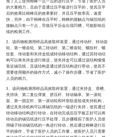
免了人工使用棉棒一点一点的进行压平，节省了医护人员
的大量精力，且由于是通过压平板进行压平的，使其压平
后的效果比棉棒压的效果要好，并且压平效率高，速度
快，另外，由于棉棒在压平时，棉棒的接触点与锡箔纸的
接触点只有一个点，导致压平后会出现凹槽，可能影响后
续的检测工作。
2、该药物检测用样品高效取样装置，通过传动杆、转动齿
轮、第一锥齿轮、第二转动杆、第二锥齿轮、螺纹杆、螺
纹套、传动套和夹持盒组成转动移动结构，通过其转动结
构可以将夹持盒进行推送，使夹持盒可以通过该结构慢慢
靠近锡箔纸，且该结构是通过挤压结构进行带动，使其不
需要使用额外的操作方式，减小了操作步骤，节省了医护
人员的精力。
3、该药物检测用样品高效取样装置，通过夹持盒、滑槽、
夹持块、第二复位弹簧、挤压杆、转动轴承、第一滚轮
架、第一固定杆、第一滚动轮和环形轨道组成夹持机构，
通过其夹持机构可以将锡箔纸的一端进行夹持，使其通过
转动移动结构进行转动，在转动完成后压平板正好可以将
转动后的锡箔纸进行压平处理，且步骤模拟了医护人员使
用镊子转动锡箔纸的一角进行转动，然后通过棉棒进行压
平的操作，节省了医护人员的工作量，使医护人员只需要