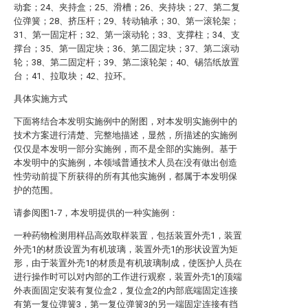
动套；24、夹持盒；25、滑槽；26、夹持块；27、第二复
位弹簧；28、挤压杆；29、转动轴承；30、第一滚轮架；
31、第一固定杆；32、第一滚动轮；33、支撑柱；34、支
撑台；35、第一固定块；36、第二固定块；37、第二滚动
轮；38、第二固定杆；39、第二滚轮架；40、锡箔纸放置
台；41、拉取块；42、拉环。
具体实施方式
下面将结合本发明实施例中的附图，对本发明实施例中的
技术方案进行清楚、完整地描述，显然，所描述的实施例
仅仅是本发明一部分实施例，而不是全部的实施例。基于
本发明中的实施例，本领域普通技术人员在没有做出创造
性劳动前提下所获得的所有其他实施例，都属于本发明保
护的范围。
请参阅图1-7，本发明提供的一种实施例：
一种药物检测用样品高效取样装置，包括装置外壳1，装置
外壳1的材质设置为有机玻璃，装置外壳1的形状设置为矩
形，由于装置外壳1的材质是有机玻璃制成，使医护人员在
进行操作时可以对内部的工作进行观察，装置外壳1的顶端
外表面固定安装有复位盒2，复位盒2的内部底端固定连接
有第一复位弹簧3，第一复位弹簧3的另一端固定连接有挡