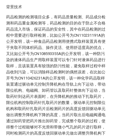
背景技术
药品检测的检测项目众多，有药品质量检测、药品成分检
测和药品重金属检测等，药品检测的目的在于防止不合格
药品流入市场，保证药品的安全性，其中在药品检测的过
程中需要进行取样检测，比如公开号为CN110231191A的
公开发明，该一种食品药品检测用便携式取样装置具有便
于夹取不同体积药品、操作灵活、使用舒适度高的优点，
又比如公开号为CN108593355A的公开发明，该一种防污
染的液体药品生产用取样装置可以专门针对液体药品进行
取样，且该装置具有较强的防污性能，避免取样过程中样
品收到污染，可以消除样品检测时的偶然误差，在比如公
开号为CN110426231A的公开发明，该一种化学药品取样
装置通过驱动单元控制升降机构在导轨上向下运动，带动
限位机构、电磁阀、卸药管以及取药针整体向下运动，当
取药针到达药片表面时，在升降机构的推动下扎取药片，
限位机构控制取药针扎取药片的数量，驱动单元控制限位
机构和取药针扎取药片后检测药片的高度反馈回驱动单元
做出调整升降机构下降的高度，当药片取出后电磁阀通电
通过卸药管把药片推出卸药管，完成整个取药的过程，使
得整个过程能够对不光滑和带微小气孔的药片进行取样，
同时检测药片的高度反馈回驱动单元做出调整升降机构下