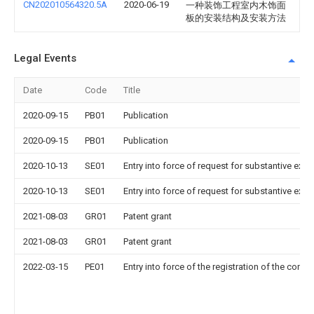
CN202010564320.5A
2020-06-19
一种装饰工程室内木饰面
板的安装结构及安装方法
Legal Events
Date
Code
Title
2020-09-15
PB01
Publication
2020-09-15
PB01
Publication
2020-10-13
SE01
Entry into force of request for substantive exa
2020-10-13
SE01
Entry into force of request for substantive exa
2021-08-03
GR01
Patent grant
2021-08-03
GR01
Patent grant
2022-03-15
PE01
Entry into force of the registration of the contr