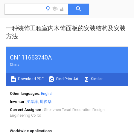
一种装饰工程室内木饰面板的安装结构及安装
方法
CN111663740A
China
Download PDF
Find Prior Art
Similar
Other languages
English
Inventor
罗厚淳
周俊华
Current Assignee
Shenzhen Terart Decoration Design
Engineering Co ltd
Worldwide applications