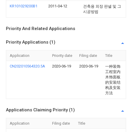
KR101029200B1
2011-04-12
건축용 외장 판넬 및 그
시공방법
Priority And Related Applications
Priority Applications (1)
Application
Priority date
Filing date
Title
CN202010564320.5A
2020-06-19
2020-06-19
一种装饰
工程室内
木饰面板
的安装结
构及安装
方法
Applications Claiming Priority (1)
Application
Filing date
Title