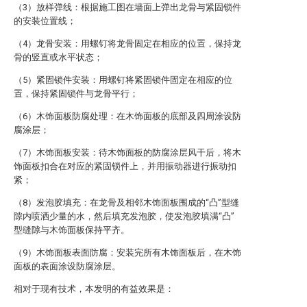
（3）放样弹线：根据施工图在墙面上弹出龙骨与紧固锁件
的安装位置线；
（4）龙骨安装：用螺钉将龙骨固定在相应的位置，保持龙
骨的竖直或水平状态；
（5）紧固锁件安装：用螺钉将紧固锁件固定在相应的位
置，保持紧固锁件与龙骨平行；
（6）木饰面板防腐处理：在木饰面板的底部及四周涂设防
腐涂层；
（7）木饰面板安装：待木饰面板的防腐涂层风干后，将木
饰面板扣合在对应的紧固锁件上，并用振动器进行振动扣
紧；
（8）发泡胶填充：在龙骨及相邻木饰面板围成的“凸”型缝
隙内喷洒少量的水，然后填充发泡胶，使发泡胶填满“凸”
型缝隙与木饰面板保持平齐。
（9）木饰面板表面防腐：安装完所有木饰面板后，在木饰
面板的表面涂设防腐涂层。
相对于现有技术，本发明的有益效果是：