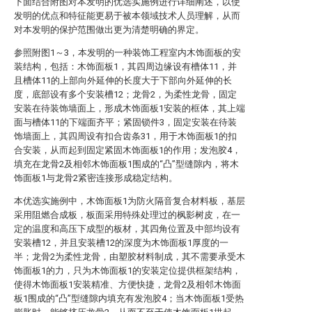
下面结合附图对本发明的优选实施例进行详细阐述，以使
发明的优点和特征能更易于被本领域技术人员理解，从而
对本发明的保护范围做出更为清楚明确的界定。
参照附图1～3，本发明的一种装饰工程室内木饰面板的安
装结构，包括：木饰面板1，其四周边缘设有槽体11，并
且槽体11的上部向外延伸的长度大于下部向外延伸的长
度，底部设有多个安装槽12；龙骨2，为柔性龙骨，固定
安装在待装饰墙面上，形成木饰面板1安装的框体，其上端
面与槽体11的下端面齐平；紧固锁件3，固定安装在待装
饰墙面上，其四周设有扣合齿条31，用于木饰面板1的扣
合安装，从而起到固定紧固木饰面板1的作用；发泡胶4，
填充在龙骨2及相邻木饰面板1围成的“凸”型缝隙内，将木
饰面板1与龙骨2紧密连接形成稳定结构。
本优选实施例中，木饰面板1为防火隔音复合材料板，基层
采用阻燃合成板，板面采用特殊处理过的枫影树皮，在一
定的温度和高压下成型的板材，其四角位置及中部均设有
安装槽12，并且安装槽12的深度为木饰面板1厚度的一
半；龙骨2为柔性龙骨，由塑胶材料制成，其不需要承受木
饰面板1的力，只为木饰面板1的安装定位提供框架结构，
使得木饰面板1安装精准、方便快捷，龙骨2及相邻木饰面
板1围成的“凸”型缝隙内填充有发泡胶4；当木饰面板1受热