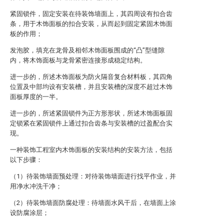
紧固锁件，固定安装在待装饰墙面上，其四周设有扣合齿
条，用于木饰面板的扣合安装，从而起到固定紧固木饰面
板的作用；
发泡胶，填充在龙骨及相邻木饰面板围成的“凸”型缝隙
内，将木饰面板与龙骨紧密连接形成稳定结构。
进一步的，所述木饰面板为防火隔音复合材料板，其四角
位置及中部均设有安装槽，并且安装槽的深度不超过木饰
面板厚度的一半。
进一步的，所述紧固锁件为正方形形状，所述木饰面板固
定锁紧在紧固锁件上通过扣合齿条与安装槽的过盈配合实
现。
一种装饰工程室内木饰面板的安装结构的安装方法，包括
以下步骤：
（1）待装饰墙面预处理：对待装饰墙面进行找平作业，并
用净水冲洗干净；
（2）待装饰墙面防腐处理：待墙面水风干后，在墙面上涂
设防腐涂层；