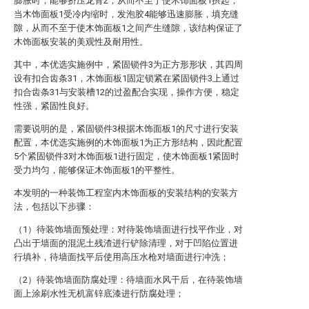
膨胀时，能够挤压龙骨2，从而不至于使木饰面板1拱起，
当木饰面板1受冷内缩时，发泡胶4能够迅速膨胀，填充缝
隙，从而不至于使木饰面板1之间产生缝隙，该结构保证了
木饰面板安装的美观性及耐用性。
其中，本优选实施例中，紧固锁件3为正方形形状，其四周
设有扣合齿条31，木饰面板1固定锁紧在紧固锁件3上通过
扣合齿条31与安装槽12的过盈配合实现，操作方便，稳定
性强，紧固性良好。
需要说明的是，紧固锁件3根据木饰面板1的尺寸进行安装
配置，本优选实施例的木饰面板1为正方形结构，因此配置
5个紧固锁件3对木饰面板1进行固定，使木饰面板1紧固时
受力均匀，能够保证木饰面板1的平整性。
本发明的一种装饰工程室内木饰面板的安装结构的安装方
法，包括以下步骤：
（1）待装饰墙面预处理：对待装饰墙面进行找平作业，对
凸出于墙面的混泥土残渣进行铲除清理，对于凹陷位置进
行填补，待墙面找平后使用高压水枪对墙面进行冲洗；
（2）待装饰墙面防腐处理：待墙面水风干后，在待装饰墙
面上涂刷水性无机富锌底漆进行防腐处理；