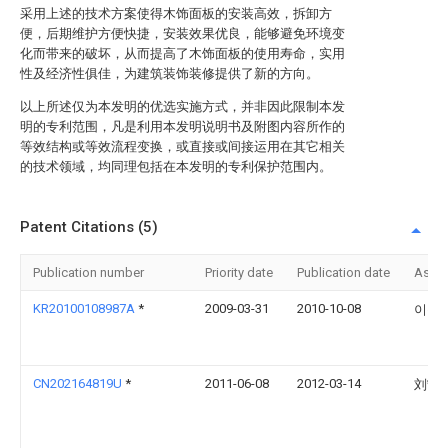
采用上述的技术方案使得木饰面板的安装高效，拆卸方
便，后期维护方便快捷，安装效果优良，能够避免环境变
化而带来的破坏，从而提高了木饰面板的使用寿命，实用
性及经济性俱佳，为建筑装饰装修提供了新的方向。
以上所述仅为本发明的优选实施方式，并非因此限制本发
明的专利范围，凡是利用本发明说明书及附图内容所作的
等效结构或等效流程变换，或直接或间接运用在其它相关
的技术领域，均同理包括在本发明的专利保护范围内。
Patent Citations (5)
Publication number
Priority date
Publication date
Assi
KR20100108987A
*
2009-03-31
2010-10-08
이용
CN202164819U
*
2011-06-08
2012-03-14
刘宁