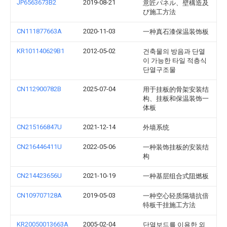
JP6563673B2
2019-08-21
意匠パネル、壁構造及
び施工方法
CN111877663A
2020-11-03
一种真石漆保温装饰板
KR101140629B1
2012-05-02
건축물의 방음과 단열
이 가능한 타일 적층식
단열구조물
CN112900782B
2025-07-04
用于挂板的骨架安装结
构、挂板和保温装饰一
体板
CN215166847U
2021-12-14
外墙系统
CN216446411U
2022-05-06
一种装饰挂板的安装结
构
CN214423656U
2021-10-19
一种基层组合式阻燃板
CN109707128A
2019-05-03
一种空心轻质隔墙抗倍
特板干挂施工方法
KR20050013663A
2005-02-04
단열보드를 이용한 외