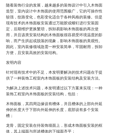
随着装饰行业的发展，越来越多的装饰设计中引入木饰面
造型，室内设计中木饰面的使用范围极广，它的可操作性
较强，纹路变化，色彩变化适合于各种风格的装修。但是
现有技术的木饰面板安装通过万能胶或螺钉进行安装固
定，后期维护更换繁琐，拆卸易影响木饰面板的再次使
用，并且该类安装结构的木饰面板很容易受环境温度的影
响，而产生拱起或脱落的现象，影响木饰面板的美观性。
因此，室内装修领域急需一种安装简单，牢固耐用，拆卸
方便，且安装高效的安装结构。
发明内容
针对现有技术中的不足，本发明要解决的技术问题在于提
供了一种装饰工程室内木饰面板的安装结构及安装方法。
为解决上述技术问题，本发明通过以下方案来实现：一种
装饰工程室内木饰面板的安装结构，包括：
木饰面板，其四周边缘设有槽体，并且槽体的上部向外延
伸的长度大于下部向外延伸的长度，底部设有多个安装
槽；
龙骨，固定安装在待装饰墙面上，形成木饰面板安装的框
体，其上端面与所述槽体的下端面齐平；