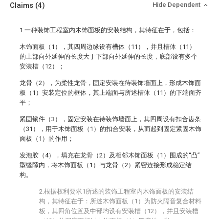
Claims
(4)
Hide Dependent
1.一种装饰工程室内木饰面板的安装结构，其特征在于，包括：
木饰面板（1），其四周边缘设有槽体（11），并且槽体（11）
的上部向外延伸的长度大于下部向外延伸的长度，底部设有多个
安装槽（12）；
龙骨（2），为柔性龙骨，固定安装在待装饰墙面上，形成木饰面
板（1）安装定位的框体，其上端面与所述槽体（11）的下端面齐
平；
紧固锁件（3），固定安装在待装饰墙面上，其四周设有扣合齿条
（31），用于木饰面板（1）的扣合安装，从而起到固定紧固木饰
面板（1）的作用；
发泡胶（4），填充在龙骨（2）及相邻木饰面板（1）围成的“凸”
型缝隙内，将木饰面板（1）与龙骨（2）紧密连接形成稳定结
构。
2.根据权利要求1所述的装饰工程室内木饰面板的安装结
构，其特征在于：所述木饰面板（1）为防火隔音复合材料
板，其四角位置及中部均设有安装槽（12），并且安装槽