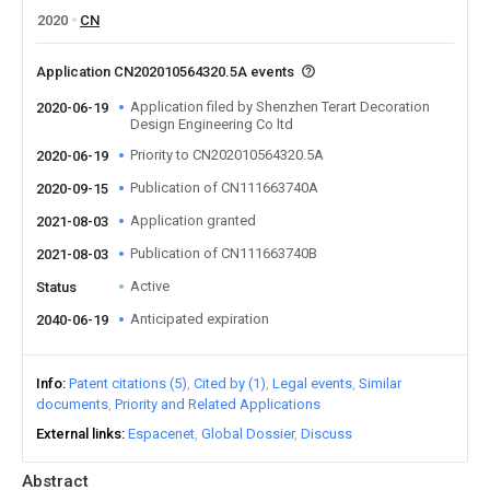
2020
CN
Application CN202010564320.5A events
Application filed by Shenzhen Terart Decoration
2020-06-19
Design Engineering Co ltd
Priority to CN202010564320.5A
2020-06-19
Publication of CN111663740A
2020-09-15
Application granted
2021-08-03
Publication of CN111663740B
2021-08-03
Active
Status
Anticipated expiration
2040-06-19
Info
Patent citations (5)
Cited by (1)
Legal events
Similar
documents
Priority and Related Applications
External links
Espacenet
Global Dossier
Discuss
Abstract