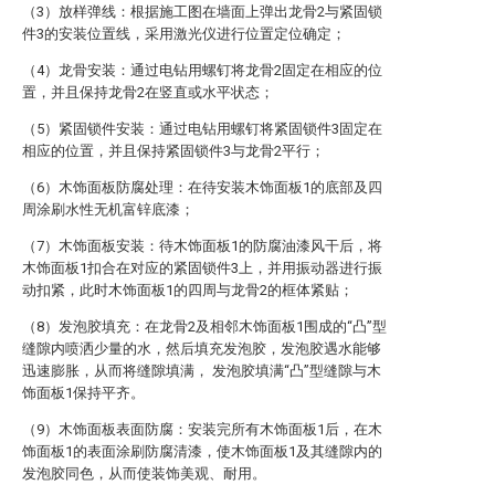
（3）放样弹线：根据施工图在墙面上弹出龙骨2与紧固锁
件3的安装位置线，采用激光仪进行位置定位确定；
（4）龙骨安装：通过电钻用螺钉将龙骨2固定在相应的位
置，并且保持龙骨2在竖直或水平状态；
（5）紧固锁件安装：通过电钻用螺钉将紧固锁件3固定在
相应的位置，并且保持紧固锁件3与龙骨2平行；
（6）木饰面板防腐处理：在待安装木饰面板1的底部及四
周涂刷水性无机富锌底漆；
（7）木饰面板安装：待木饰面板1的防腐油漆风干后，将
木饰面板1扣合在对应的紧固锁件3上，并用振动器进行振
动扣紧，此时木饰面板1的四周与龙骨2的框体紧贴；
（8）发泡胶填充：在龙骨2及相邻木饰面板1围成的“凸”型
缝隙内喷洒少量的水，然后填充发泡胶，发泡胶遇水能够
迅速膨胀，从而将缝隙填满， 发泡胶填满“凸”型缝隙与木
饰面板1保持平齐。
（9）木饰面板表面防腐：安装完所有木饰面板1后，在木
饰面板1的表面涂刷防腐清漆，使木饰面板1及其缝隙内的
发泡胶同色，从而使装饰美观、耐用。