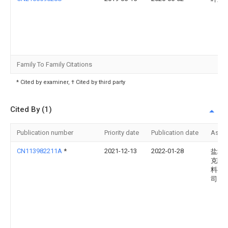
Family To Family Citations
* Cited by examiner, † Cited by third party
Cited By (1)
Publication number
Priority date
Publication date
Assi
CN113982211A
*
2021-12-13
2022-01-28
盐城
克防
料有
司