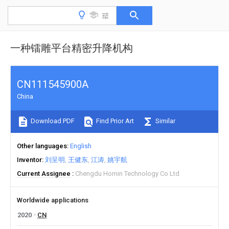
一种镭雕平台精密升降机构
CN111545900A
China
Download PDF
Find Prior Art
Similar
Other languages
English
Inventor
刘呈明
王健东
江涛
姚宇航
Current Assignee
Chengdu Homin Technology Co Ltd
Worldwide applications
2020
CN