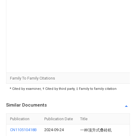
Family To Family Citations
* Cited by examiner, † Cited by third party, ‡ Family to family citation
Similar Documents
Publication
Publication Date
Title
CN110510418B
2024-09-24
一种顶升式叠砖机