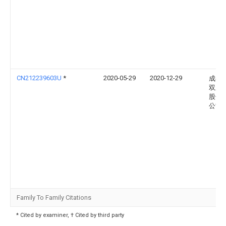
CN212239603U
*
2020-05-29
2020-12-29
成都
双新
股份
公司
Family To Family Citations
* Cited by examiner, † Cited by third party