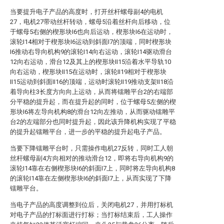
当要提升电子产品的高度时，打开丝杆螺母副4的电机
27，电机27带动丝杆转动，螺母5沿着丝杆向后移动，位
于螺母5右侧的楔形块I6也向后运动，楔形块I6在运动时，
滚轮I14相对于楔形块I6运动到斜面I7的顶端，同时楔形块
I6推动右导向机构9的滚轮I14向右运动，滚轮I14驱动滑台
12向右运动，滑台12及其上的楔形块II15沿着水平导轨10
向右运动，楔形块II15在运动时，滚轮II19相对于楔形块
II15运动到斜面II16的顶端，运动时滚轮II19推动支架II18沿
着导向柱3长度方向向上运动，从而将镭雕平台2的右端部
分平稳的提升起，而在提升起的同时，位于螺母5左侧的楔
形块I6将左导向机构8的滑台12向左推动，从而驱动镭雕平
台2的左端部分也同时提升起，因此该升降机构实现了平稳
的提升起镭雕平台，进一步的平稳的提升起电子产品。
当要下降镭雕平台时，只需操作电机27反转，同时工人朝
丝杆螺母副4方向相对的推动滑台12，即将右导向机构9的
滚轮I14靠在右侧楔形块I6的斜面I7上，同时将左导向机构8
的滚轮I14靠在左侧楔形块I6的斜面I7上，从而实现了下降
镭雕平台。
当电子产品的高度调整到位后，关闭电机27，并用打标机
对电子产品的打标面进行打标；当打标结束后，工人操作