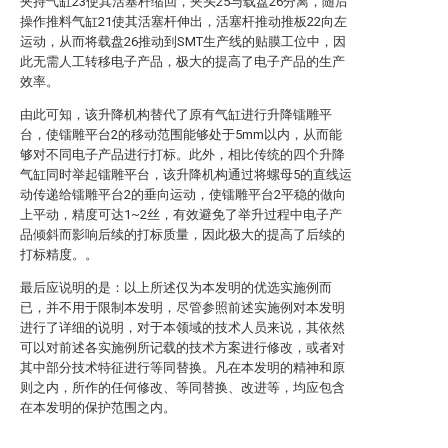
夹持气缸23使其活塞杆缩回，夹头25与载盘26分离，随后
操作推料气缸21使其活塞杆伸出，活塞杆推动推板22向左
运动，从而将载盘26推动到SMT生产线的贴膜工位中，因
此无需人工转移电子产品，极大的提高了电子产品的生产
效率。
由此可知，该升降机构替代了原有气缸进行升降镭雕平
台，使镭雕平台2的移动范围能够处于5mm以内，从而能
够对不同电子产品进行打标。此外，相比传统的四个升降
气缸同时举起镭雕平台，该升降机构通过将螺母5的直线运
动传递给镭雕平台2的垂向运动，使镭雕平台2平稳的做向
上平动，精度可达1~2丝，有效避免了举升过程中电子产
品倾斜而影响后续的打标质量，因此极大的提高了后续的
打标精度。。
最后应说明的是：以上所述仅为本发明的优选实施例而
已，并不用于限制本发明，尽管参照前述实施例对本发明
进行了详细的说明，对于本领域的技术人员来说，其依然
可以对前述各实施例所记载的技术方案进行修改，或者对
其中部分技术特征进行等同替换。凡在本发明的精神和原
则之内，所作的任何修改、等同替换、改进等，均应包含
在本发明的保护范围之内。