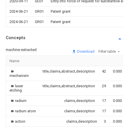
2020-09-11
SE01
Entry into force of request for substantive exa
2024-06-21
GR01
Patent grant
2024-06-21
GR01
Patent grant
Concepts
machine-extracted
Download
Filter table
Name
title,claims,abstract,description
42
0.000
mechanism
laser
title,claims,abstract,description
29
0.000
etching
radium
claims,description
17
0.000
radium atom
claims,description
17
0.000
action
claims,description
3
0.000