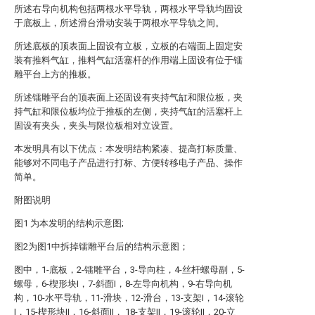
所述右导向机构包括两根水平导轨，两根水平导轨均固设
于底板上，所述滑台滑动安装于两根水平导轨之间。
所述底板的顶表面上固设有立板，立板的右端面上固定安
装有推料气缸，推料气缸活塞杆的作用端上固设有位于镭
雕平台上方的推板。
所述镭雕平台的顶表面上还固设有夹持气缸和限位板，夹
持气缸和限位板均位于推板的左侧，夹持气缸的活塞杆上
固设有夹头，夹头与限位板相对立设置。
本发明具有以下优点：本发明结构紧凑、提高打标质量、
能够对不同电子产品进行打标、方便转移电子产品、操作
简单。
附图说明
图1 为本发明的结构示意图;
图2为图1中拆掉镭雕平台后的结构示意图；
图中，1-底板，2-镭雕平台，3-导向柱，4-丝杆螺母副，5-
螺母，6-楔形块I，7-斜面I，8-左导向机构，9-右导向机
构，10-水平导轨，11-滑块，12-滑台，13-支架I，14-滚轮
I，15-楔形块II，16-斜面II， 18-支架II，19-滚轮II，20-立