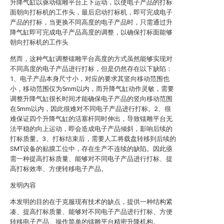
升降气缸以驱动镭雕平台上下运动，以使电子产品的打标
面朝向打标机的工作头，最后启动打标机，即可完成电子
产品的打标，当更换不同高度的电子产品时，只需通过升
降气缸即可完成电子产品高度的调整，以确保打标面能够
朝向打标机的工作头
然而，这种气缸调整镭雕平台高度的方式虽然能够实现对
不同高度的电子产品进行打标，但是仍然存在以下缺陷：
1、电子产品本身尺寸小，对应的要求其竖向移动范围也
小，移动范围仅为5mm以内，而升降气缸动作灵敏，需要
调整升降气缸很长时间才能确保电子产品的竖向移动范围
在5mm以内，因此很难对不同电子产品进行打标。2、很
难保证四个升降气缸的活塞杆同时伸出，导致镭雕平台无
法平稳的向上运动，即会造成电子产品倾斜，影响后续的
打标质量。3、打标结束后，需要人工将载盘转移到后续的
SMT设备的贴膜工位中，存在生产不连续的缺陷。因此亟
需一种提高打标质量、能够对不同电子产品进行打标、提
高打标效率、方便转移电子产品。
发明内容
本发明的目的在于克服现有技术的缺点，提供一种结构紧
凑、提高打标质量、能够对不同电子产品进行打标、方便
转移电子产品、操作简单的镭雕平台精密升降机构。