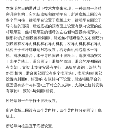
本发明的目的通过以下技术方案来实现：一种镭雕平台精
密升降机构，它包括底板和镭雕平台，所述底板上固设有
多个导向柱，镭雕平台设置于底板上方，镭雕平台固设于
导向柱的顶端，所述底板的顶表面上设置有纵向设置的丝
杆螺母副，丝杆螺母副的螺母的左右侧均固设有楔形块I，
楔形块I的后侧设置有斜面I，所述丝杆螺母副的左右侧还分
别设置有左导向机构和右导向机构，左导向机构和右导向
机构关于丝杆螺母副对称设置，右导向机构包括水平导
轨、滑块和滑台，水平导轨固设于底板上，滑块滑动安装
于水平导轨上，滑台固设于滑块的顶部，滑台的左侧固设
有支架I，支架I上旋转安装有平行于底板的滚轮I，滚轮I与
斜面I相切，滑台顶部固设有多个楔形块II，楔形块II的顶部
设置有斜面II，斜面II向右倾斜向下设置，所述镭雕平台的
底固设有多个与斜面II上下对立的支架II，支架II上旋转安装
有滚轮II，滚轮II与斜面II相切。
所述镭雕平台平行于底板设置。
所述底板上固设有四个导向柱，四个导向柱分别固设于底
板上。
所述导向柱垂直于底板设置。