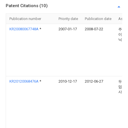
Patent Citations (10)
Publication number
Priority date
Publication date
Assi
KR20080067748A
*
2007-01-17
2008-07-22
주식
이오
닉스
KR20120068476A
*
2010-12-17
2012-06-27
두산
업 주
사