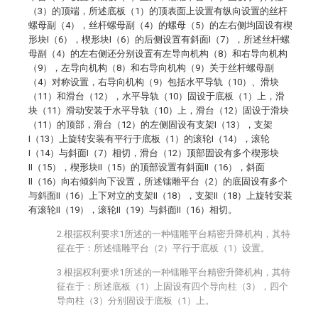
（3）的顶端，所述底板（1）的顶表面上设置有纵向设置的丝杆
螺母副（4），丝杆螺母副（4）的螺母（5）的左右侧均固设有楔
形块I（6），楔形块I（6）的后侧设置有斜面I（7），所述丝杆螺
母副（4）的左右侧还分别设置有左导向机构（8）和右导向机构
（9），左导向机构（8）和右导向机构（9）关于丝杆螺母副
（4）对称设置，右导向机构（9）包括水平导轨（10）、滑块
（11）和滑台（12），水平导轨（10）固设于底板（1）上，滑
块（11）滑动安装于水平导轨（10）上，滑台（12）固设于滑块
（11）的顶部，滑台（12）的左侧固设有支架I（13），支架
I（13）上旋转安装有平行于底板（1）的滚轮I（14），滚轮
I（14）与斜面I（7）相切，滑台（12）顶部固设有多个楔形块
II（15），楔形块II（15）的顶部设置有斜面II（16），斜面
II（16）向右倾斜向下设置，所述镭雕平台（2）的底固设有多个
与斜面II（16）上下对立的支架II（18），支架II（18）上旋转安装
有滚轮II（19），滚轮II（19）与斜面II（16）相切。
2.根据权利要求1所述的一种镭雕平台精密升降机构，其特
征在于：所述镭雕平台（2）平行于底板（1）设置。
3.根据权利要求1所述的一种镭雕平台精密升降机构，其特
征在于：所述底板（1）上固设有四个导向柱（3），四个
导向柱（3）分别固设于底板（1）上。