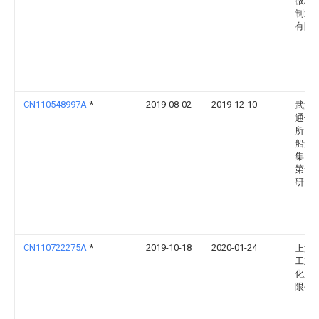
微精
制造
有限
CN110548997A
*
2019-08-02
2019-12-10
武汉
通信
所（
船舶
集团
第七
研究
CN110722275A
*
2019-10-18
2020-01-24
上海
工业
化股
限公