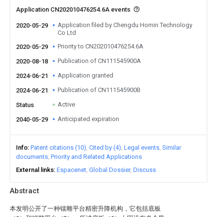
Application CN202010476254.6A events
Application filed by Chengdu Homin Technology
2020-05-29
Co Ltd
Priority to CN202010476254.6A
2020-05-29
Publication of CN111545900A
2020-08-18
Application granted
2024-06-21
Publication of CN111545900B
2024-06-21
Active
Status
Anticipated expiration
2040-05-29
Info
Patent citations (10)
Cited by (4)
Legal events
Similar
documents
Priority and Related Applications
External links
Espacenet
Global Dossier
Discuss
Abstract
本发明公开了一种镭雕平台精密升降机构，它包括底板