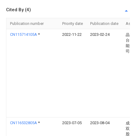
Cited By (4)
Publication number
Priority date
Publication date
Assi
CN115714105A
*
2022-11-22
2023-02-24
晶澳
台）
能有
司
CN116532805A
*
2023-07-05
2023-08-04
成都
双新
股份