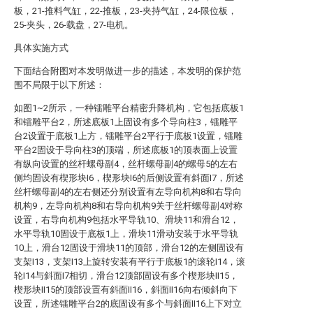
板，21-推料气缸，22-推板，23-夹持气缸，24-限位板，
25-夹头，26-载盘，27-电机。
具体实施方式
下面结合附图对本发明做进一步的描述，本发明的保护范
围不局限于以下所述：
如图1~2所示，一种镭雕平台精密升降机构，它包括底板1
和镭雕平台2，所述底板1上固设有多个导向柱3，镭雕平
台2设置于底板1上方，镭雕平台2平行于底板1设置，镭雕
平台2固设于导向柱3的顶端，所述底板1的顶表面上设置
有纵向设置的丝杆螺母副4，丝杆螺母副4的螺母5的左右
侧均固设有楔形块I6，楔形块I6的后侧设置有斜面I7，所述
丝杆螺母副4的左右侧还分别设置有左导向机构8和右导向
机构9，左导向机构8和右导向机构9关于丝杆螺母副4对称
设置，右导向机构9包括水平导轨10、滑块11和滑台12，
水平导轨10固设于底板1上，滑块11滑动安装于水平导轨
10上，滑台12固设于滑块11的顶部，滑台12的左侧固设有
支架I13，支架I13上旋转安装有平行于底板1的滚轮I14，滚
轮I14与斜面I7相切，滑台12顶部固设有多个楔形块II15，
楔形块II15的顶部设置有斜面II16，斜面II16向右倾斜向下
设置，所述镭雕平台2的底固设有多个与斜面II16上下对立