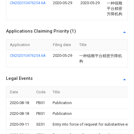
CN202010476254.6A
2020-05-29
2020-05-29
一种镭雕
平台精密
升降机构
Applications Claiming Priority (1)
Application
Filing date
Title
CN202010476254.6A
2020-05-29
一种镭雕平台精密升降机
构
Legal Events
Date
Code
Title
2020-08-18
PB01
Publication
2020-08-18
PB01
Publication
2020-09-11
SE01
Entry into force of request for substantive exa