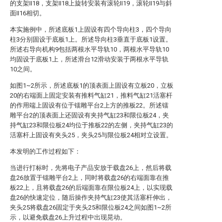
的支架II18，支架II18上旋转安装有滚轮II19，滚轮II19与斜
面II16相切。
本实施例中，所述底板1上固设有四个导向柱3，四个导向
柱3分别固设于底板1上。所述导向柱3垂直于底板1设置。
所述右导向机构9包括两根水平导轨10，两根水平导轨10
均固设于底板1上，所述滑台12滑动安装于两根水平导轨
10之间。
如图1~2所示，所述底板1的顶表面上固设有立板20，立板
20的右端面上固定安装有推料气缸21，推料气缸21活塞杆
的作用端上固设有位于镭雕平台2上方的推板22。所述镭
雕平台2的顶表面上还固设有夹持气缸23和限位板24，夹
持气缸23和限位板24均位于推板22的左侧，夹持气缸23的
活塞杆上固设有夹头25，夹头25与限位板24相对立设置。
本发明的工作过程如下：
当进行打标时，先将电子产品安放于载盘26上，然后将载
盘26放置于镭雕平台2上，同时将载盘26的右端面靠在推
板22上，且将载盘26的后端面靠在限位板24上，以实现载
盘26的快速定位，随后操作夹持气缸23使其活塞杆伸出，
夹头25将载盘26固定于夹头25和限位板24之间如图1~2所
示，以避免载盘26上升过程中出现晃动。