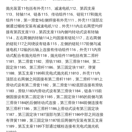
抛光装置11包括有外壳111、减速电机112、第四支座
113、转轴114、链条115、传动组件116、链轮117和抛光
组件118，第一滑套9右侧焊接有外壳111，外壳111顶部左
侧通过螺栓安装有减速电机112，外壳111内左右两壁均焊
接有第四支座113，第四支座113内侧均转动式设有转轴
114，左右两侧的转轴114上均固接有链轮117，左右两侧
的链轮117之间绕设有链条115，左侧的链轮117前侧与减
速电机112输的出轴上连接有传动组件116，外壳111内滑
动式配合有抛光组件118，抛光组件118包括有第二滑杆
1181、第二滑套1182、滑轨1183、第三滑块1184、第二
固定块1185、第三滑杆1186、第三固定块1187、弹簧
1188、第五支座1189和充电式抛光机11810，外壳111内
顶部左右两侧之间固接有第二滑杆1181，第二滑杆1181上
滑动式设有第二滑套1182，第二滑套1182底部连接有滑轨
1183，滑轨1183内滑动式设有第三滑块1184，链条115前
侧固接设有第二固定块1185，第二固定块1185的前侧与第
三滑块1184的后侧转动式连接，第三滑块1184前侧连接有
第三滑杆1186，第三滑杆1186上滑动式设有第三固定块
1187，第三固定块1187顶部与第三滑杆1186中部之间连接
有弹簧1188，第三固定块1187前后两侧均安装有第五支座
1189，第五支座1189下部通过螺栓连接有充电式抛光机