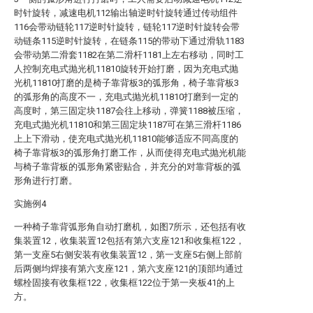
时针旋转，减速电机112输出轴逆时针旋转通过传动组件
116会带动链轮117逆时针旋转，链轮117逆时针旋转会带
动链条115逆时针旋转，在链条115的带动下通过滑轨1183
会带动第二滑套1182在第二滑杆1181上左右移动，同时工
人控制充电式抛光机11810旋转开始打磨，因为充电式抛
光机11810打磨的是椅子靠背板3的弧形角，椅子靠背板3
的弧形角的高度不一，充电式抛光机11810打磨到一定的
高度时，第三固定块1187会往上移动，弹簧1188被压缩，
充电式抛光机11810和第三固定块1187可在第三滑杆1186
上上下滑动，使充电式抛光机11810能够适应不同高度的
椅子靠背板3的弧形角打磨工作，从而使得充电式抛光机能
与椅子靠背板的弧形角紧密贴合，并充分的对靠背板的弧
形角进行打磨。
实施例4
一种椅子靠背弧形角自动打磨机，如图7所示，还包括有收
集装置12，收集装置12包括有第六支座121和收集框122，
第一支座5右侧安装有收集装置12，第一支座5右侧上部前
后两侧均焊接有第六支座121，第六支座121的顶部均通过
螺栓固接有收集框122，收集框122位于第一夹板41的上
方。