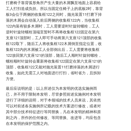
打磨椅子靠背弧形角所产生大量的木屑飘至地面上容易给
工人打扫造成负担。所以当固定住椅子上的底板2时，靠背
板3会位于两侧的收集框122之间时，抛光装置11打磨下掉
落的木屑会自动落入前后两侧的收集框122内，当收集框
122内装有较多木屑时，工人需要逆时针旋转螺栓，工人
逆时针旋转螺栓顶端至暂时不再将收集框122固定在第六
支座121顶部时，工人即可手动将第六支座121顶部的收集
框122取下，随后工人将收集框122木屑倒至指定位置，收
集框122内的木屑被工人全部倒出后，工人需要将收集框
122放回第六支座121的顶部，随后工人顺时针旋转螺栓，
螺栓顺时针旋转会重新将收集框122固定在第六支座121的
顶部，收集框122又能对抛光装置11打磨掉落的木屑进行
收集，如此无需工人对地面进行打扫，省时省力，且拆卸
方便。
最后应说明的是：以上所述仅为本发明的优选实施例而
已，并不用于限制本发明，尽管参照前述实施例对本发明
进行了详细的说明，对于本领域的技术人员来说，其依然
可以对前述各实施例所记载的技术方案进行修改，或者对
其中部分技术特征进行等同替换，凡在本发明的精神和原
则之内，所作的任何修改、等同替换、改进等，均应包含
在本发明的保护范围之内。