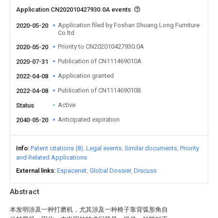
Application CN202010427930.0A events
Application filed by Foshan Shuang Long Furniture
2020-05-20
Co ltd
Priority to CN202010427930.0A
2020-05-20
Publication of CN111469010A
2020-07-31
Application granted
2022-04-08
Publication of CN111469010B
2022-04-08
Active
Status
Anticipated expiration
2040-05-20
Info
Patent citations (8)
Legal events
Similar documents
Priority
and Related Applications
External links
Espacenet
Global Dossier
Discuss
Abstract
本发明涉及一种打磨机，尤其涉及一种椅子靠背弧形角自