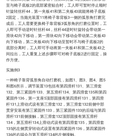
至与椅子底板2的底部紧密贴合时，工人即可暂时停止顺时
针旋转丝杆44，第一夹板41和第二夹板43就能将椅子底板
2固定，当抛光装置11将椅子靠背板3一侧的弧形角打磨完
成后，工人需要更换椅子靠背板3弧形角的打磨位置时，工
人即可手动逆时针丝杆44，丝杆44逆时针旋转会带动第一
滑块42向下移动，第一滑块42向下移动会带动第二夹板43
向下移动，第二夹板43向下移动至暂时不与椅子底板2的
底部分离时，工人即可手动将第一夹板41和第二夹板43之
间拉出，工人重复上述步骤即可对椅子底板2进行固定，操
作方便。
实施例3
一种椅子靠背弧形角自动打磨机，如图1、图3、图4、图5
和图6所示，调节装置13包括有第四滑杆131、第三滑套
132、第三紧固件133、第五滑杆134、第四滑套135和第四
紧固件136，第一支座5顶部固接有第四滑杆131，第四滑
杆131上滑动式设有第三滑套132，第三滑套132前侧中部
贯穿安装有第三紧固件133，第三紧固件133的后端与第四
滑杆131前侧接触，第三滑套132顶部固接有第五滑杆
134，第五滑杆134上滑动式设有第四滑套135，第四滑套
135的左侧贯穿转动式设置有第四紧固件136，第四紧固件
136的右端会与第五滑杆134的左侧接触。