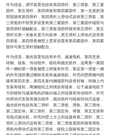
作为优选，调节装置包括有第四滑杆、第三滑套、第三紧
固件、第五滑杆、第四滑套和第四紧固件，第一支座的顶
部固接有第四滑杆，第四滑杆上滑动式设有第三滑套，第
三滑套的中部贯穿设置有第三紧固件，第三紧固件端部与
第四滑杆接触配合，第三滑套顶部焊接有第五滑杆，第五
滑杆沿第一夹板长度方向延伸，第五滑杆上滑动式设有第
四滑套，第四滑套侧壁上贯穿设置有第四紧固件，第四紧
固件与第五滑杆接触配合。
作为优选，抛光装置包括有外壳、减速电机、第四支座、
转轴、链条、传动组件、链轮和抛光组件，远离第一紧固
件一侧的第一滑套侧壁上焊接有外壳，靠近第一滑套一侧
的外壳顶部通过螺栓安装有减速电机，外壳内壁两侧均固
接有第四支座，第四支座内侧端部均设有转轴，转轴上均
安装有链轮，两侧链轮之间绕设有链条，位于减速电机下
方的链轮与减速电机的输出轴之间连接有传动组件，外壳
内滑动式安装有抛光组件，抛光组件与链条转动式连接，
抛光组件包括有第二滑杆、第二滑套、滑轨、第三滑块、
第二固定块、第三滑杆、第三固定块、弹簧、第五支座和
充电式抛光机，外壳内壁上方之间连接有第二滑杆，第二
滑杆上滑动式设有第二滑套，第二滑套底部焊接有滑轨，
滑轨内滑动式设有第三滑块，链轮上固接有第二固定块，