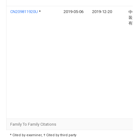
CN209811920U
*
2019-05-06
2019-12-20
中铁
装备
有限
Family To Family Citations
* Cited by examiner, † Cited by third party