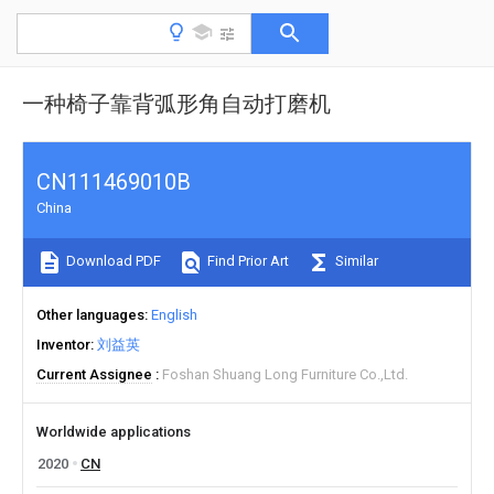
一种椅子靠背弧形角自动打磨机
CN111469010B
China
Download PDF
Find Prior Art
Similar
Other languages
English
Inventor
刘益英
Current Assignee
Foshan Shuang Long Furniture Co.,Ltd.
Worldwide applications
2020
CN