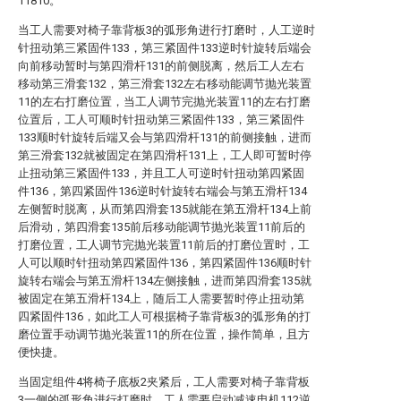
11810。
当工人需要对椅子靠背板3的弧形角进行打磨时，人工逆时
针扭动第三紧固件133，第三紧固件133逆时针旋转后端会
向前移动暂时与第四滑杆131的前侧脱离，然后工人左右
移动第三滑套132，第三滑套132左右移动能调节抛光装置
11的左右打磨位置，当工人调节完抛光装置11的左右打磨
位置后，工人可顺时针扭动第三紧固件133，第三紧固件
133顺时针旋转后端又会与第四滑杆131的前侧接触，进而
第三滑套132就被固定在第四滑杆131上，工人即可暂时停
止扭动第三紧固件133，并且工人可逆时针扭动第四紧固
件136，第四紧固件136逆时针旋转右端会与第五滑杆134
左侧暂时脱离，从而第四滑套135就能在第五滑杆134上前
后滑动，第四滑套135前后移动能调节抛光装置11前后的
打磨位置，工人调节完抛光装置11前后的打磨位置时，工
人可以顺时针扭动第四紧固件136，第四紧固件136顺时针
旋转右端会与第五滑杆134左侧接触，进而第四滑套135就
被固定在第五滑杆134上，随后工人需要暂时停止扭动第
四紧固件136，如此工人可根据椅子靠背板3的弧形角的打
磨位置手动调节抛光装置11的所在位置，操作简单，且方
便快捷。
当固定组件4将椅子底板2夹紧后，工人需要对椅子靠背板
3一侧的弧形角进行打磨时，工人需要启动减速电机112逆