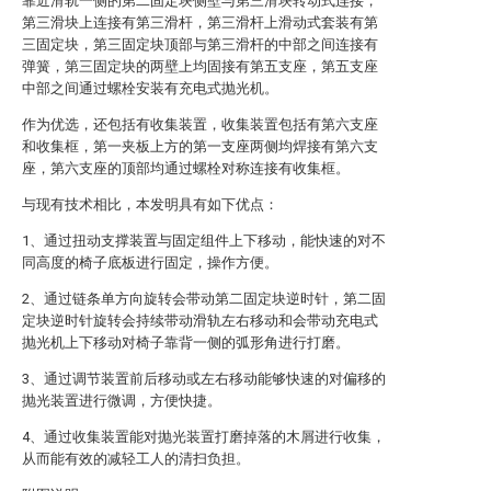
靠近滑轨一侧的第二固定块侧壁与第三滑块转动式连接，
第三滑块上连接有第三滑杆，第三滑杆上滑动式套装有第
三固定块，第三固定块顶部与第三滑杆的中部之间连接有
弹簧，第三固定块的两壁上均固接有第五支座，第五支座
中部之间通过螺栓安装有充电式抛光机。
作为优选，还包括有收集装置，收集装置包括有第六支座
和收集框，第一夹板上方的第一支座两侧均焊接有第六支
座，第六支座的顶部均通过螺栓对称连接有收集框。
与现有技术相比，本发明具有如下优点：
1、通过扭动支撑装置与固定组件上下移动，能快速的对不
同高度的椅子底板进行固定，操作方便。
2、通过链条单方向旋转会带动第二固定块逆时针，第二固
定块逆时针旋转会持续带动滑轨左右移动和会带动充电式
抛光机上下移动对椅子靠背一侧的弧形角进行打磨。
3、通过调节装置前后移动或左右移动能够快速的对偏移的
抛光装置进行微调，方便快捷。
4、通过收集装置能对抛光装置打磨掉落的木屑进行收集，
从而能有效的减轻工人的清扫负担。