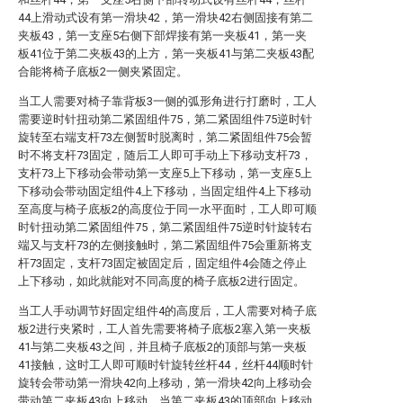
44上滑动式设有第一滑块42，第一滑块42右侧固接有第二
夹板43，第一支座5右侧下部焊接有第一夹板41，第一夹
板41位于第二夹板43的上方，第一夹板41与第二夹板43配
合能将椅子底板2一侧夹紧固定。
当工人需要对椅子靠背板3一侧的弧形角进行打磨时，工人
需要逆时针扭动第二紧固组件75，第二紧固组件75逆时针
旋转至右端支杆73左侧暂时脱离时，第二紧固组件75会暂
时不将支杆73固定，随后工人即可手动上下移动支杆73，
支杆73上下移动会带动第一支座5上下移动，第一支座5上
下移动会带动固定组件4上下移动，当固定组件4上下移动
至高度与椅子底板2的高度位于同一水平面时，工人即可顺
时针扭动第二紧固组件75，第二紧固组件75逆时针旋转右
端又与支杆73的左侧接触时，第二紧固组件75会重新将支
杆73固定，支杆73固定被固定后，固定组件4会随之停止
上下移动，如此就能对不同高度的椅子底板2进行固定。
当工人手动调节好固定组件4的高度后，工人需要对椅子底
板2进行夹紧时，工人首先需要将椅子底板2塞入第一夹板
41与第二夹板43之间，并且椅子底板2的顶部与第一夹板
41接触，这时工人即可顺时针旋转丝杆44，丝杆44顺时针
旋转会带动第一滑块42向上移动，第一滑块42向上移动会
带动第二夹板43向上移动，当第二夹板43的顶部向上移动