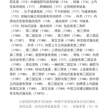
四支座（113）内侧端部均设有转轴（114），转轴（114）上均
安装有链轮（117），两侧链轮（117）之间绕设有链条
（115），位于减速电机（112）下方的链轮（117）与减速电机
（112）的输出轴之间连接有传动组件（116），外壳（111）内
滑动式安装有抛光组件（118），抛光组件（118）与链条
（115）转动式连接，抛光组件（118）包括有第二滑杆
（1181）、第二滑套（1182）、滑轨（1183）、第三滑块
（1184）、第二固定块（1185）、第三滑杆（1186）、第三固定
块（1187）、弹簧（1188）、第五支座（1189）和充电式抛光机
（11810），外壳（111）内壁上方之间连接有第二滑杆
（1181），第二滑杆（1181）上滑动式设有第二滑套（1182），
第二滑套（1182）底部焊接有滑轨（1183），滑轨（1183）内滑
动式设有第三滑块（1184），链轮（117）上固接有第二固定块
（1185），靠近滑轨（1183）一侧的第二固定块（1185）侧壁与
第三滑块（1184）转动式连接，第三滑块（1184）上连接有第三
滑杆（1186），第三滑杆（1186）上滑动式套装有第三固定块
（1187），第三固定块（1187）顶部与第三滑杆（1186）的中部
之间连接有弹簧（1188），第三固定块（1187）的两壁上均固接
有第五支座（1189），第五支座（1189）中部之间通过螺栓安装
有充电式抛光机（11810）。
2.按照权利要求1所述的一种椅子靠背弧形角自动打磨机，
其特征是：还包括有收集装置（12），收集装置（12）包