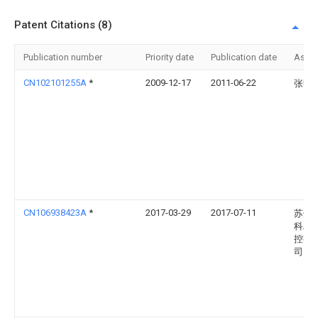
Patent Citations (8)
Publication number
Priority date
Publication date
Assi
CN102101255A
*
2009-12-17
2011-06-22
张明
CN106938423A
*
2017-03-29
2017-07-11
苏州
科精
控有
司