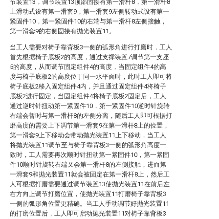
节装置13，调节装置13顶部固接有第一滑杆8，第一滑杆8
上滑动式设有第一滑套9，第一滑套9左侧转动式设有第一
紧固件10，第一紧固件10的右端与第一滑杆8左侧接触，
第一滑套9的右侧固接有抛光装置11。
当工人需要对椅子靠背板3一侧的弧形角进行打磨时，工人
首先根据椅子底板2的高度，通过支撑装置7调节第一支座
5的高度，从而调节固定组件4的高度，当固定组件4的高
度与椅子底板2的高度位于同一水平面时，此时工人即可将
椅子底板2移入固定组件4内，并且通过固定组件4将椅子
底板2进行固定，当固定组件4将椅子底板2固定后，工人
通过逆时针扭动第一紧固件10，第一紧固件10逆时针旋转
右端会暂时与第一滑杆8的左侧分离，随后工人即可根据打
磨高度的需要上下调节第一滑套9在第一滑杆8上的位置，
第一滑套9上下移动会带动抛光装置11上下移动，当工人
将抛光装置11调节至与椅子靠背板3一侧的弧形角高度一
致时，工人需要再次顺时针扭动第一紧固件10，第一紧固
件10顺时针旋转右端又会第一滑杆8的左侧接触，进而第
一滑套9和抛光装置11就会被固定在第一滑杆8上，然后工
人可根据打磨需要通过调节装置13使抛光装置11在前后左
右方向上调节打磨位置，使抛光装置11打磨椅子靠背板3
一侧的弧形角位置更精确。当工人手动调节好抛光装置11
的打磨位置后，工人即可启动抛光装置11对椅子靠背板3