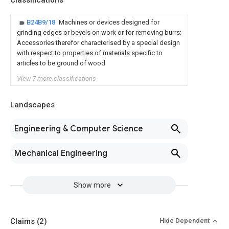
Classifications
B24B9/18
Machines or devices designed for
grinding edges or bevels on work or for removing burrs;
Accessories therefor characterised by a special design
with respect to properties of materials specific to
articles to be ground of wood
View 7 more classifications
Landscapes
Engineering & Computer Science
Mechanical Engineering
Show more
Claims
(2)
Hide Dependent