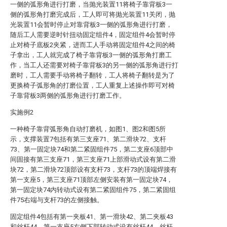
一侧的弧形角进行打磨，当抛光装置11将椅子靠背板3一
侧的弧形角打磨完成后，工人即可将抛光装置11关闭，抛
光装置11会暂时停止对靠背板3一侧的弧形角进行打磨，
随后工人需要逆时针扭动固定组件4，固定组件4会暂时停
止对椅子底板2夹紧，进而工人手动将固定组件4之间的椅
子拿出，工人就完成了椅子靠背板3一侧的弧形角打磨工
作，当工人还需要对椅子靠背板3的另一侧的弧形角进行打
磨时，工人需要手动将椅子翻转，工人将椅子翻转是为了
更换椅子弧形角的打磨位置，工人重复上述操作即可对椅
子靠背板3两侧的弧形角进行打磨工作。
实施例2
一种椅子靠背弧形角自动打磨机，如图1、图2和图5所
示，支撑装置7包括有第三支座71、第二滑块72、支杆
73、第一固定块74和第二紧固组件75，第二支座6顶部中
间固接有第三支座71，第三支座71上部滑动式设有第二滑
块72，第二滑块72顶部设有支杆73，支杆73的顶端焊接有
第一支座5，第三支座71顶部左侧安装有第一固定块74，
第一固定块74内转动式设有第二紧固组件75，第二紧固组
件75右端与支杆73的左侧接触。
固定组件4包括有第一夹板41、第一滑块42、第二夹板43
和丝杆44，第一支座5右侧下部转动式设有丝杆44，丝杆