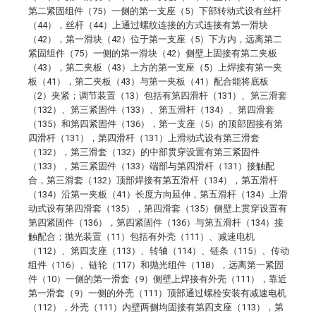
第二紧固组件（75）一侧的第一支座（5）下部转动式设有丝杆
（44），丝杆（44）上通过螺纹连接的方式连接有第一滑块
（42），第一滑块（42）位于第一支座（5）下方内，远离第二
紧固组件（75）一侧的第一滑块（42）侧壁上固接有第二夹板
（43），第二夹板（43）上方的第一支座（5）上焊接有第一夹
板（41），第二夹板（43）与第一夹板（41）配合能将底板
（2）夹紧；调节装置（13）包括有第四滑杆（131）、第三滑套
（132）、第三紧固件（133）、第五滑杆（134）、第四滑套
（135）和第四紧固件（136），第一支座（5）的顶部固接有第
四滑杆（131），第四滑杆（131）上滑动式设有第三滑套
（132），第三滑套（132）的中部贯穿设置有第三紧固件
（133），第三紧固件（133）端部与第四滑杆（131）接触配
合，第三滑套（132）顶部焊接有第五滑杆（134），第五滑杆
（134）沿第一夹板（41）长度方向延伸，第五滑杆（134）上滑
动式设有第四滑套（135），第四滑套（135）侧壁上贯穿设置有
第四紧固件（136），第四紧固件（136）与第五滑杆（134）接
触配合；抛光装置（11）包括有外壳（111）、减速电机
（112）、第四支座（113）、转轴（114）、链条（115）、传动
组件（116）、链轮（117）和抛光组件（118），远离第一紧固
件（10）一侧的第一滑套（9）侧壁上焊接有外壳（111），靠近
第一滑套（9）一侧的外壳（111）顶部通过螺栓安装有减速电机
（112），外壳（111）内壁两侧均固接有第四支座（113），第