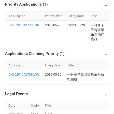
Priority Applications (1)
Application
Priority date
Filing date
Title
CN202010427930.0A
2020-05-20
2020-05-20
一种椅子
靠背弧形
角自动打
磨机
Applications Claiming Priority (1)
Application
Filing date
Title
CN202010427930.0A
2020-05-20
一种椅子靠背弧形角自动
打磨机
Legal Events
Date
Code
Title