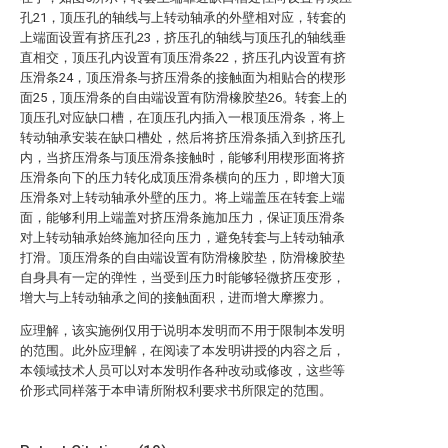
孔21，顶压孔的轴线与上转动轴承的外壁相对应，转套的
上端面设置有挤压孔23，挤压孔的轴线与顶压孔的轴线垂
直相交，顶压孔内设置有顶压滑条22，挤压孔内设置有挤
压滑条24，顶压滑条与挤压滑条的接触面为相贴合的楔形
面25，顶压滑条的自由端设置有防滑橡胶垫26。转套上的
顶压孔对应缺口槽，在顶压孔内插入一根顶压滑条，将上
转动轴承安装在缺口槽处，然后将挤压滑条插入到挤压孔
内，当挤压滑条与顶压滑条接触时，能够利用楔形面将挤
压滑条向下的压力转化成顶压滑条横向的压力，即增大顶
压滑条对上转动轴承外壁的压力。将上端盖压在转套上端
面，能够利用上端盖对挤压滑条施加压力，保证顶压滑条
对上转动轴承始终施加径向压力，避免转套与上转动轴承
打滑。顶压滑条的自由端设置有防滑橡胶垫，防滑橡胶垫
自身具有一定的弹性，当受到压力时能够轻微挤压变形，
增大与上转动轴承之间的接触面积，进而增大摩擦力。
应理解，该实施例仅用于说明本发明而不用于限制本发明
的范围。此外应理解，在阅读了本发明讲授的内容之后，
本领域技术人员可以对本发明作各种改动或修改，这些等
价形式同样落于本申请所附权利要求书所限定的范围。