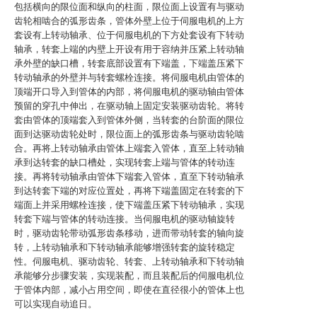
包括横向的限位面和纵向的柱面，限位面上设置有与驱动
齿轮相啮合的弧形齿条，管体外壁上位于伺服电机的上方
套设有上转动轴承、位于伺服电机的下方处套设有下转动
轴承，转套上端的内壁上开设有用于容纳并压紧上转动轴
承外壁的缺口槽，转套底部设置有下端盖，下端盖压紧下
转动轴承的外壁并与转套螺栓连接。将伺服电机由管体的
顶端开口导入到管体的内部，将伺服电机的驱动轴由管体
预留的穿孔中伸出，在驱动轴上固定安装驱动齿轮。将转
套由管体的顶端套入到管体外侧，当转套的台阶面的限位
面到达驱动齿轮处时，限位面上的弧形齿条与驱动齿轮啮
合。再将上转动轴承由管体上端套入管体，直至上转动轴
承到达转套的缺口槽处，实现转套上端与管体的转动连
接。再将转动轴承由管体下端套入管体，直至下转动轴承
到达转套下端的对应位置处，再将下端盖固定在转套的下
端面上并采用螺栓连接，使下端盖压紧下转动轴承，实现
转套下端与管体的转动连接。当伺服电机的驱动轴旋转
时，驱动齿轮带动弧形齿条移动，进而带动转套的轴向旋
转，上转动轴承和下转动轴承能够增强转套的旋转稳定
性。伺服电机、驱动齿轮、转套、上转动轴承和下转动轴
承能够分步骤安装，实现装配，而且装配后的伺服电机位
于管体内部，减小占用空间，即使在直径很小的管体上也
可以实现自动追日。