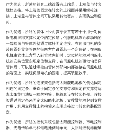
作为优选，所述的转套上端设置有上端盖，上端盖与转套
螺栓连接。将上端盖固定在转套的上端面并采用螺栓连
接，上端盖与管体之间可以采用转动密封，实现防尘和密
封。
作为优选，所述的管体上径向贯穿设置有若干个用于对伺
服电机底部支撑和定位的定位销，伺服电机靠近驱动轴的
一端端面与管体外壁通过螺栓固定连接。在伺服电机的安
装位置处贯穿管体的径向方向设置若干个定位销，在伺服
电机由管体上方导入到管体内部时，定位销能够对伺服电
机的安装位置实现定位和支撑，在伺服电机的驱动轴贯穿
管体后，可以通过螺栓由管体外部向内部连接在伺服电机
的端面上，实现伺服电机的固定，提高装配效率。
作为优选，所述的连接架包括与太阳能电池板的侧边固定
相连的固定条、垂直于固定条的支撑臂和固定在支撑臂远
离太阳能电池板一端的抱箍，抱箍套设在转套外侧。连接
架通过固定条来固定太阳能电池板，支撑臂能够起到支撑
作用，利用支撑臂上的抱箍来实现连接架与转套的装配固
定。
作为优选，所述的控制系统包括太阳能控制器、市电控制
器、光电传输单元和锂电池储能单元。太阳能控制器能够