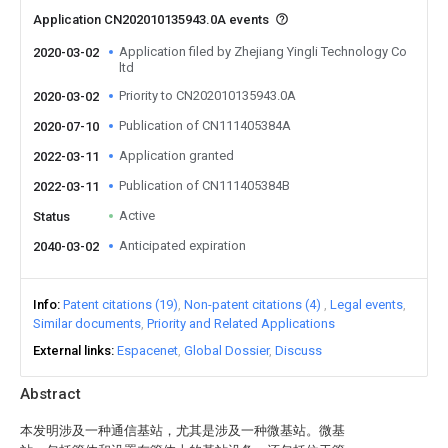
Application CN202010135943.0A events
Application filed by Zhejiang Yingli Technology Co
2020-03-02
ltd
Priority to CN202010135943.0A
2020-03-02
Publication of CN111405384A
2020-07-10
Application granted
2022-03-11
Publication of CN111405384B
2022-03-11
Active
Status
Anticipated expiration
2040-03-02
Info
Patent citations (19)
Non-patent citations (4)
Legal events
Similar documents
Priority and Related Applications
External links
Espacenet
Global Dossier
Discuss
Abstract
本发明涉及一种通信基站，尤其是涉及一种微基站。微基