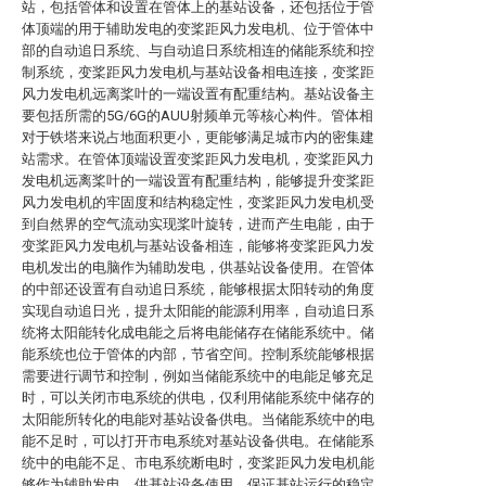
站，包括管体和设置在管体上的基站设备，还包括位于管
体顶端的用于辅助发电的变桨距风力发电机、位于管体中
部的自动追日系统、与自动追日系统相连的储能系统和控
制系统，变桨距风力发电机与基站设备相电连接，变桨距
风力发电机远离桨叶的一端设置有配重结构。基站设备主
要包括所需的5G/6G的AUU射频单元等核心构件。管体相
对于铁塔来说占地面积更小，更能够满足城市内的密集建
站需求。在管体顶端设置变桨距风力发电机，变桨距风力
发电机远离桨叶的一端设置有配重结构，能够提升变桨距
风力发电机的牢固度和结构稳定性，变桨距风力发电机受
到自然界的空气流动实现桨叶旋转，进而产生电能，由于
变桨距风力发电机与基站设备相连，能够将变桨距风力发
电机发出的电脑作为辅助发电，供基站设备使用。在管体
的中部还设置有自动追日系统，能够根据太阳转动的角度
实现自动追日光，提升太阳能的能源利用率，自动追日系
统将太阳能转化成电能之后将电能储存在储能系统中。储
能系统也位于管体的内部，节省空间。控制系统能够根据
需要进行调节和控制，例如当储能系统中的电能足够充足
时，可以关闭市电系统的供电，仅利用储能系统中储存的
太阳能所转化的电能对基站设备供电。当储能系统中的电
能不足时，可以打开市电系统对基站设备供电。在储能系
统中的电能不足、市电系统断电时，变桨距风力发电机能
够作为辅助发电，供基站设备使用，保证基站运行的稳定