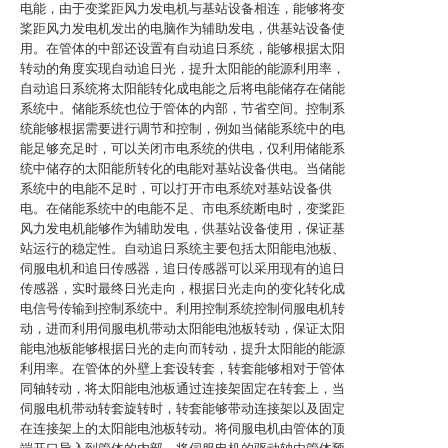
电能，由于变桨距风力发电机与基站设备相连，能够将变
桨距风力发电机发出的电脑作为辅助发电，供基站设备使
用。在管体的中部还设置有自动追日系统，能够根据太阳
转动的角度实现自动追日光，提升太阳能的能源利用率，
自动追日系统将太阳能转化成电能之后将电能储存在储能
系统中。储能系统也位于管体的内部，节省空间。控制系
统能够根据需要进行调节和控制，例如当储能系统中的电
能足够充足时，可以关闭市电系统的供电，仅利用储能系
统中储存的太阳能所转化的电能对基站设备供电。当储能
系统中的电能不足时，可以打开市电系统对基站设备供
电。在储能系统中的电能不足、市电系统断电时，变桨距
风力发电机能够作为辅助发电，供基站设备使用，保证基
站运行的稳定性。自动追日系统主要包括太阳能电池板、
伺服电机和追日传感器，追日传感器可以采用现有的追日
传感器，实时最终日光走向，根据日光走向的变化转化成
电信号传输到控制系统中。利用控制系统控制伺服电机转
动，进而利用伺服电机带动太阳能电池板转动，保证太阳
能电池板能够根据日光的走向而转动，提升太阳能的能源
利用率。在管体的外壁上套设转套，转套能够相对于管体
同轴转动，将太阳能电池板通过连接架固定在转套上，当
伺服电机带动转套旋转时，转套能够带动连接架以及固定
在连接架上的太阳能电池板转动。将伺服电机由管体的顶