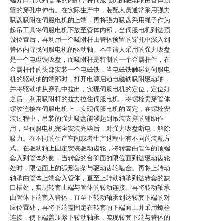
端开口导入到管体的内部，将伺服电机的驱动轴由管体预
留的穿孔中伸出。在实际生产中，装配人员通常采用强力
吸盘吸附在伺服电机的上端，再将强力吸盘采用绳子作为
起吊工具将伺服电机下放至管体内部，当伺服电机到达预
设位置后，再利用一个吸附杆由管体预留的穿孔中深入到
管体内寻找伺服电机的驱动轴。本申请人采用的强力吸盘
是一个电磁铁吸盘，而吸附杆是特制的一个金属杆件，在
金属杆件的头部安装一个电磁铁，当电磁铁触碰到伺服电
机的驱动轴的端部时，打开电源启动电磁铁吸附驱动轴，
并将驱动轴从穿孔中拉出，实现伺服电机的定位，定位好
之后，利用吸附杆的拉力拉住伺服电机，将螺栓贯穿管体
螺纹连接在伺服电机上，实现伺服电机的固定，在螺栓安
装过程中，吊装的强力吸盘能够起到吊装支撑的辅助作
用，当伺服电机完全安装完毕后，对强力吸盘断电，解除
吸力。在不同的生产车间或者生产过程中有不同的装配方
式。在驱动轴上固定安装驱动齿轮，将转套由管体的顶端
套入到管体外侧，当转套的台阶面的限位面到达驱动齿轮
处时，限位面上的弧形齿条与驱动齿轮啮合。再将上转动
轴承由管体上端套入管体，直至上转动轴承到达转套的缺
口槽处，实现转套上端与管体的转动连接。再将转动轴承
由管体下端套入管体，直至下转动轴承到达转套下端的对
应位置处，再将下端盖固定在转套的下端面上并采用螺栓
连接，使下端盖压紧下转动轴承，实现转套下端与管体的