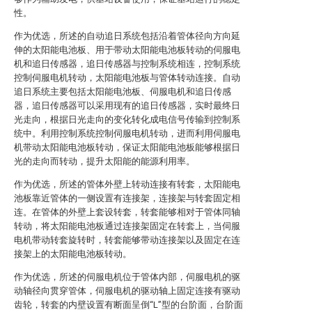
性。
作为优选，所述的自动追日系统包括沿着管体径向方向延
伸的太阳能电池板、用于带动太阳能电池板转动的伺服电
机和追日传感器，追日传感器与控制系统相连，控制系统
控制伺服电机转动，太阳能电池板与管体转动连接。自动
追日系统主要包括太阳能电池板、伺服电机和追日传感
器，追日传感器可以采用现有的追日传感器，实时最终日
光走向，根据日光走向的变化转化成电信号传输到控制系
统中。利用控制系统控制伺服电机转动，进而利用伺服电
机带动太阳能电池板转动，保证太阳能电池板能够根据日
光的走向而转动，提升太阳能的能源利用率。
作为优选，所述的管体外壁上转动连接有转套，太阳能电
池板靠近管体的一侧设置有连接架，连接架与转套固定相
连。在管体的外壁上套设转套，转套能够相对于管体同轴
转动，将太阳能电池板通过连接架固定在转套上，当伺服
电机带动转套旋转时，转套能够带动连接架以及固定在连
接架上的太阳能电池板转动。
作为优选，所述的伺服电机位于管体内部，伺服电机的驱
动轴径向贯穿管体，伺服电机的驱动轴上固定连接有驱动
齿轮，转套的内壁设置有断面呈倒“L”型的台阶面，台阶面