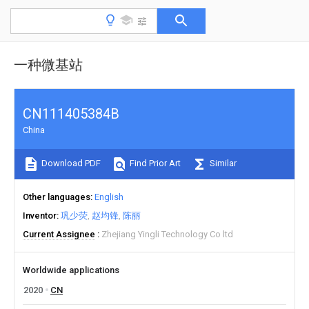
一种微基站
CN111405384B
China
Download PDF
Find Prior Art
Similar
Other languages
English
Inventor
巩少荧
赵均锋
陈丽
Current Assignee
Zhejiang Yingli Technology Co ltd
Worldwide applications
2020
CN