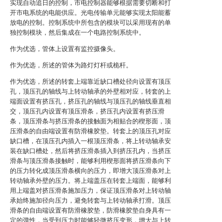
实现自动追日的控制，市电控制器能够根据需要切断和打
开市电系统的电能供应。光电传输单元能够实现太阳能蓄
放电的控制。控制系统中所包含的模块可以采用现有的单
独控制模块，然后集成在一个电路控制系统中。
作为优选，管体上设置有监控摄像头。
作为优选，所述的管体为路灯灯杆或桅杆。
作为优选，所述的转套上端靠近缺口槽处径向设置有顶压
孔，顶压孔的轴线与上转动轴承的外壁相对应，转套的上
端面设置有挤压孔，挤压孔的轴线与顶压孔的轴线垂直相
交，顶压孔内设置有顶压滑条，挤压孔内设置有挤压滑
条，顶压滑条与挤压滑条的接触面为相贴合的楔形面，顶
压滑条的自由端设置有防滑橡胶垫。转套上的顶压孔对应
缺口槽，在顶压孔内插入一根顶压滑条，将上转动轴承安
装在缺口槽处，然后将挤压滑条插入到挤压孔内，当挤压
滑条与顶压滑条接触时，能够利用楔形面将挤压滑条向下
的压力转化成顶压滑条横向的压力，即增大顶压滑条对上
转动轴承外壁的压力。将上端盖压在转套上端面，能够利
用上端盖对挤压滑条施加压力，保证顶压滑条对上转动轴
承始终施加径向压力，避免转套与上转动轴承打滑。顶压
滑条的自由端设置有防滑橡胶垫，防滑橡胶垫自身具有一
定的弹性，当受到压力时能够轻微挤压变形，增大与上转