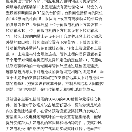
服电机位于管体内部，伺服电机的驱动轴径向贯穿管体，
伺服电机的驱动轴13上固定连接有驱动齿轮14，转套的内
壁设置有断面呈倒“L”型的台阶面，台阶面包括横向的限位
面16和纵向的柱面15，限位面上设置有与驱动齿轮相啮合
的弧形齿条17，管体外壁上位于伺服电机的上方套设有上
转动轴承10、位于伺服电机的下方处套设有下转动轴承
11，转套上端的内壁上开设有用于容纳并压紧上转动轴承
外壁的缺口槽，转套底部设置有下端盖19，下端盖压紧下
转动轴承的外壁并与转套螺栓连接。转套上端设置有上端
盖18，上端盖与转套螺栓连接。管体上径向贯穿设置有若
干个用于对伺服电机底部支撑和定位的定位销20，伺服电
机靠近驱动轴的一端端面与管体外壁通过螺栓固定连接。
连接架包括与太阳能电池板的侧边固定相连的固定条6、垂
直于固定条的支撑臂7和固定在支撑臂远离太阳能电池板一
端的抱箍8，抱箍套设在转套外侧。控制系统包括太阳能控
制器、市电控制器、光电传输单元和锂电池储能单元。
基站设备主要包括所需的5G/6G的AUU射频单元等核心构
件。管体相对于铁塔来说占地面积更小，更能够满足城市
内的密集建站需求。在管体顶端设置变桨距风力发电机，
变桨距风力发电机远离桨叶的一端设置有配重结构，能够
提升变桨距风力发电机的牢固度和结构稳定性，变桨距风
力发电机受到自然界的空气流动实现桨叶旋转，进而产生