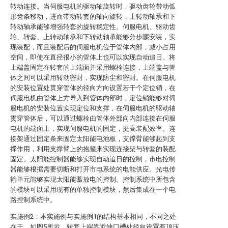
转动连接。当伺服电机的驱动轴旋转时，驱动齿轮带动弧
形齿条移动，进而带动转套的轴向旋转，上转动轴承和下
转动轴承能够增强转套的旋转稳定性。伺服电机、驱动齿
轮、转套、上转动轴承和下转动轴承能够分步骤安装，实
现装配，而且装配后的伺服电机位于管体内部，减小占用
空间，即使在直径很小的管体上也可以实现自动追日。将
上端盖固定在转套的上端面并采用螺栓连接，上端盖与管
体之间可以采用转动密封，实现防尘和密封。在伺服电机
的安装位置处贯穿管体的径向方向设置若干个定位销，在
伺服电机由管体上方导入到管体内部时，定位销能够对伺
服电机的安装位置实现定位和支撑，在伺服电机的驱动轴
贯穿管体后，可以通过螺栓由管体外部向内部连接在伺服
电机的端面上，实现伺服电机的固定，提高装配效率。连
接架通过固定条来固定太阳能电池板，支撑臂能够起到支
撑作用，利用支撑臂上的抱箍来实现连接架与转套的装配
固定。太阳能控制器能够实现自动追日的控制，市电控制
器能够根据需要切断和打开市电系统的电能供应。光电传
输单元能够实现太阳能蓄放电的控制。控制系统中所包含
的模块可以采用现有的单独控制模块，然后集成在一个电
路控制系统中。
实施例2：本实施例与实施例1的结构基本相同，不同之处
在于，如图5所示，转套上端靠近缺口槽处径向设置有顶压