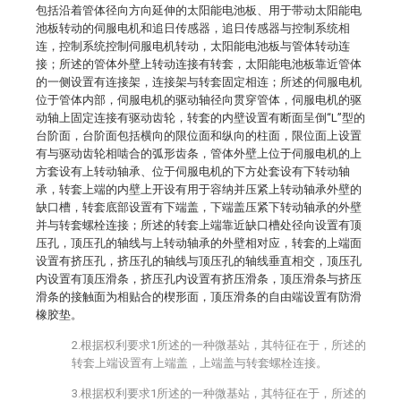
包括沿着管体径向方向延伸的太阳能电池板、用于带动太阳能电
池板转动的伺服电机和追日传感器，追日传感器与控制系统相
连，控制系统控制伺服电机转动，太阳能电池板与管体转动连
接；所述的管体外壁上转动连接有转套，太阳能电池板靠近管体
的一侧设置有连接架，连接架与转套固定相连；所述的伺服电机
位于管体内部，伺服电机的驱动轴径向贯穿管体，伺服电机的驱
动轴上固定连接有驱动齿轮，转套的内壁设置有断面呈倒“L”型的
台阶面，台阶面包括横向的限位面和纵向的柱面，限位面上设置
有与驱动齿轮相啮合的弧形齿条，管体外壁上位于伺服电机的上
方套设有上转动轴承、位于伺服电机的下方处套设有下转动轴
承，转套上端的内壁上开设有用于容纳并压紧上转动轴承外壁的
缺口槽，转套底部设置有下端盖，下端盖压紧下转动轴承的外壁
并与转套螺栓连接；所述的转套上端靠近缺口槽处径向设置有顶
压孔，顶压孔的轴线与上转动轴承的外壁相对应，转套的上端面
设置有挤压孔，挤压孔的轴线与顶压孔的轴线垂直相交，顶压孔
内设置有顶压滑条，挤压孔内设置有挤压滑条，顶压滑条与挤压
滑条的接触面为相贴合的楔形面，顶压滑条的自由端设置有防滑
橡胶垫。
2.根据权利要求1所述的一种微基站，其特征在于，所述的
转套上端设置有上端盖，上端盖与转套螺栓连接。
3.根据权利要求1所述的一种微基站，其特征在于，所述的