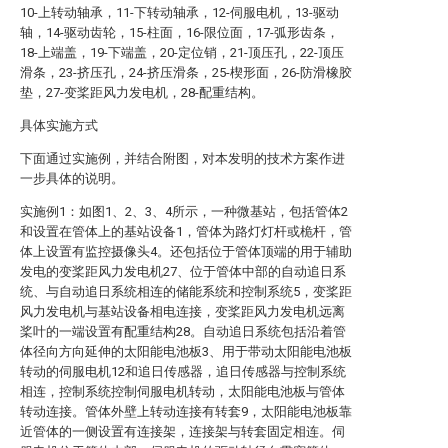
10-上转动轴承，11-下转动轴承，12-伺服电机，13-驱动
轴，14-驱动齿轮，15-柱面，16-限位面，17-弧形齿条，
18-上端盖，19-下端盖，20-定位销，21-顶压孔，22-顶压
滑条，23-挤压孔，24-挤压滑条，25-楔形面，26-防滑橡胶
垫，27-变桨距风力发电机，28-配重结构。
具体实施方式
下面通过实施例，并结合附图，对本发明的技术方案作进
一步具体的说明。
实施例1：如图1、2、3、4所示，一种微基站，包括管体2
和设置在管体上的基站设备1，管体为路灯灯杆或桅杆，管
体上设置有监控摄像头4。还包括位于管体顶端的用于辅助
发电的变桨距风力发电机27、位于管体中部的自动追日系
统、与自动追日系统相连的储能系统和控制系统5，变桨距
风力发电机与基站设备相电连接，变桨距风力发电机远离
桨叶的一端设置有配重结构28。自动追日系统包括沿着管
体径向方向延伸的太阳能电池板3、用于带动太阳能电池板
转动的伺服电机12和追日传感器，追日传感器与控制系统
相连，控制系统控制伺服电机转动，太阳能电池板与管体
转动连接。管体外壁上转动连接有转套9，太阳能电池板靠
近管体的一侧设置有连接架，连接架与转套固定相连。伺