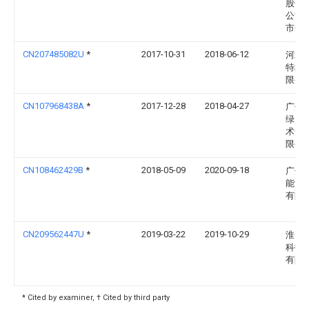
股份
公司
市分
CN207485082U
*
2017-10-31
2018-06-12
河北
特塔
限公
CN107968438A
*
2017-12-28
2018-04-27
广州
绿电
术开
限公
CN108462429B
*
2018-05-09
2020-09-18
广州
能源
有限
CN209562447U
*
2019-03-22
2019-10-29
淮安
科技
有限
* Cited by examiner, † Cited by third party