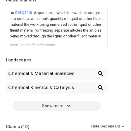
Classifications
B05C3/10
Apparatus in which the work is brought
into contact with a bulk quantity of liquid or other fluent
material the work being immersed in the liquid or other
fluent material for treating separate articles the articles
being moved through the liquid or other fluent material
View 3 more classifications
Landscapes
Chemical & Material Sciences
Chemical Kinetics & Catalysis
Show more
Claims
(10)
Hide Dependent