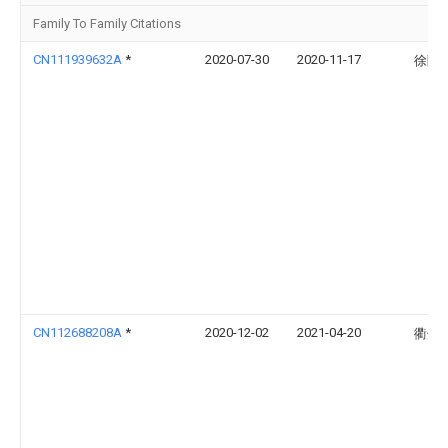
Family To Family Citations
CN111939632A
*
2020-07-30
2020-11-17
徐陈
CN112688208A
*
2020-12-02
2021-04-20
衢州