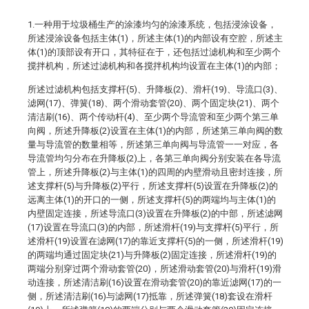
1.一种用于垃圾桶生产的涂漆均匀的涂漆系统，包括浸涂设备，
所述浸涂设备包括主体(1)，所述主体(1)的内部设有空腔，所述主
体(1)的顶部设有开口，其特征在于，还包括过滤机构和至少两个
搅拌机构，所述过滤机构和各搅拌机构均设置在主体(1)的内部；
所述过滤机构包括支撑杆(5)、升降板(2)、滑杆(19)、导流口(3)、
滤网(17)、弹簧(18)、两个滑动套管(20)、两个固定块(21)、两个
清洁刷(16)、两个传动杆(4)、至少两个导流管和至少两个第三单
向阀，所述升降板(2)设置在主体(1)的内部，所述第三单向阀的数
量与导流管的数量相等，所述第三单向阀与导流管一一对应，各
导流管均匀分布在升降板(2)上，各第三单向阀分别安装在各导流
管上，所述升降板(2)与主体(1)的四周的内壁滑动且密封连接，所
述支撑杆(5)与升降板(2)平行，所述支撑杆(5)设置在升降板(2)的
远离主体(1)的开口的一侧，所述支撑杆(5)的两端均与主体(1)的
内壁固定连接，所述导流口(3)设置在升降板(2)的中部，所述滤网
(17)设置在导流口(3)的内部，所述滑杆(19)与支撑杆(5)平行，所
述滑杆(19)设置在滤网(17)的靠近支撑杆(5)的一侧，所述滑杆(19)
的两端均通过固定块(21)与升降板(2)固定连接，所述滑杆(19)的
两端分别穿过两个滑动套管(20)，所述滑动套管(20)与滑杆(19)滑
动连接，所述清洁刷(16)设置在滑动套管(20)的靠近滤网(17)的一
侧，所述清洁刷(16)与滤网(17)抵靠，所述弹簧(18)套设在滑杆