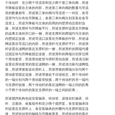
个传动杆、至少两个导流管和至少两个第三单向阀，所述
升降板设置在主体的内部，所述第三单向阀的数量与导流
管的数量相等，所述第三单向阀与导流管一一对应，各导
流管均匀分布在升降板上，各第三单向阀分别安装在各导
流管上，所述升降板与主体的四周的内壁滑动且密封连
接，所述支撑杆与升降板平行，所述支撑杆设置在升降板
的远离主体的开口的一侧，所述支撑杆的两端均与主体的
内壁固定连接，所述导流口设置在升降板的中部，所述滤
网设置在导流口的内部，所述滑杆与支撑杆平行，所述滑
杆设置在滤网的靠近支撑杆的一侧，所述滑杆的两端均通
过固定块与升降板固定连接，所述滑杆的两端分别穿过两
个滑动套管，所述滑动套管与滑杆滑动连接，所述清洁刷
设置在滑动套管的靠近滤网的一侧，所述清洁刷与滤网抵
靠，所述弹簧套设在滑杆上，所述弹簧的两端分别与两个
滑动套管固定连接，所述弹簧处于压缩状态，两个传动杆
的一端分别与两个滑动套管铰接，两个传动杆的另一端均
与支撑杆铰接，两个传动杆的靠近滤网的一端之间的距离
小于两个传动杆的靠近支撑杆的一端之间的距离；
所述搅拌机构包括安装轴承、转动管、滚珠丝杠轴承、丝
杆、活塞块、收集组件和至少两个搅拌桨，各安装轴承排
列设置在支撑杆上，各安装轴承的外圈均与支撑杆固定连
接，所述转动管的轴线与升降板垂直，所述转动管的靠近