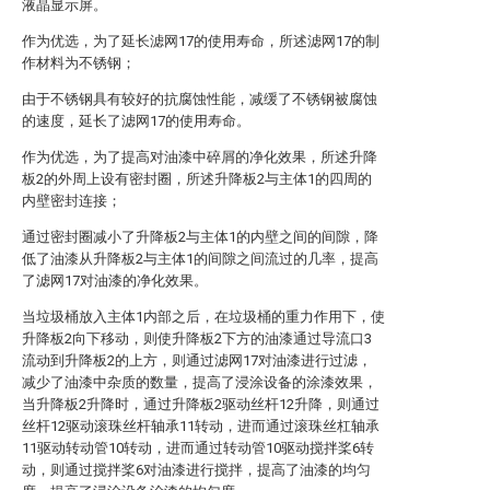
液晶显示屏。
作为优选，为了延长滤网17的使用寿命，所述滤网17的制
作材料为不锈钢；
由于不锈钢具有较好的抗腐蚀性能，减缓了不锈钢被腐蚀
的速度，延长了滤网17的使用寿命。
作为优选，为了提高对油漆中碎屑的净化效果，所述升降
板2的外周上设有密封圈，所述升降板2与主体1的四周的
内壁密封连接；
通过密封圈减小了升降板2与主体1的内壁之间的间隙，降
低了油漆从升降板2与主体1的间隙之间流过的几率，提高
了滤网17对油漆的净化效果。
当垃圾桶放入主体1内部之后，在垃圾桶的重力作用下，使
升降板2向下移动，则使升降板2下方的油漆通过导流口3
流动到升降板2的上方，则通过滤网17对油漆进行过滤，
减少了油漆中杂质的数量，提高了浸涂设备的涂漆效果，
当升降板2升降时，通过升降板2驱动丝杆12升降，则通过
丝杆12驱动滚珠丝杆轴承11转动，进而通过滚珠丝杠轴承
11驱动转动管10转动，进而通过转动管10驱动搅拌桨6转
动，则通过搅拌桨6对油漆进行搅拌，提高了油漆的均匀