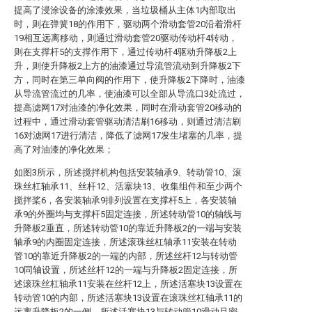
提高了浸涂设备的涂漆效果，当垃圾桶从主体1内部取出
时，则在弹簧18的作用下，驱动两个滑动套管20沿着滑杆
19相互远离移动，则通过滑动套管20驱动传动杆4转动，
则在支撑杆5的支撑作用下，通过传动杆4驱动升降板2上
升，则使升降板2上方的油漆通过导流管流动到升降板2下
方，同时在第三单向阀的作用下，使升降板2下降时，油漆
从导流管流过的几率，使油漆可以全部从导流口3处流过，
提高滤网17对油漆的净化效果，同时在滑动套管20移动的
过程中，通过滑动套管驱动清洁刷16移动，则通过清洁刷
16对滤网17进行清洁，降低了滤网17发生堵塞的几率，提
高了对油漆的净化效果；
如图3所示，所述搅拌机构包括安装轴承9、转动管10、滚
珠丝杠轴承11、丝杆12、活塞块13、收集组件和至少两个
搅拌桨6，各安装轴承9排列设置在支撑杆5上，各安装轴
承9的外圈均与支撑杆5固定连接，所述转动管10的轴线与
升降板2垂直，所述转动管10的靠近升降板2的一端与安装
轴承9的内圈固定连接，所述滚珠丝杠轴承11安装在转动
管10的靠近升降板2的一端的内部，所述丝杆12与转动管
10同轴设置，所述丝杆12的一端与升降板2固定连接，所
述滚珠丝杠轴承11安装在丝杆12上，所述活塞块13设置在
转动管10的内部，所述活塞块13设置在滚珠丝杠轴承11的
远离升降板2的一侧，所述活塞块13与转动管10滑动且密