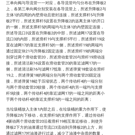
三单向阀与导流管一一对应，各导流管均匀分布在升降板2
上，各第三单向阀分别安装在各导流管上，所述升降板2与
主体1的四周的内壁滑动且密封连接，所述支撑杆5与升降
板2平行，所述支撑杆5设置在升降板2的远离主体1的开口
的一侧，所述支撑杆5的两端均与主体1的内壁固定连接，
所述导流口3设置在升降板2的中部，所述滤网17设置在导
流口3的内部，所述滑杆19与支撑杆5平行，所述滑杆19设
置在滤网17的靠近支撑杆5的一侧，所述滑杆19的两端均
通过固定块21与升降板2固定连接，所述滑杆19的两端分
别穿过两个滑动套管20，所述滑动套管20与滑杆19滑动连
接，所述清洁刷16设置在滑动套管20的靠近滤网17的一
侧，所述清洁刷16与滤网17抵靠，所述弹簧18套设在滑杆
19上，所述弹簧18的两端分别与两个滑动套管20固定连
接，所述弹簧18处于压缩状态，两个传动杆4的一端分别
与两个滑动套管20铰接，两个传动杆4的另一端均与支撑
杆5铰接，两个传动杆4的靠近滤网17的一端之间的距离小
于两个传动杆4的靠近支撑杆5的一端之间的距离；
当垃圾桶放入主体1内部之后，在垃圾桶的重力作用下，使
升降板2向下移动，在支撑杆5的支撑作用下，通过传动杆
4驱动两个滑动套管20沿着滑杆19相互靠近移动，则使升
降板2下方的油漆通过导流口3流动到升降板2的上方，则
通过滤网17对油漆进行过滤，减少了油漆中杂质的数量，