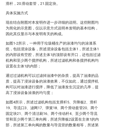
滑杆，20.滑动套管，21.固定块。
具体实施方式
现在结合附图对本发明作进一步详细的说明。这些附图均
为简化的示意图，仅以示意方式说明本发明的基本结构，
因此其仅显示与本发明有关的构成。
如图1-2所示，一种用于垃圾桶生产的涂漆均匀的涂漆系
统，包括浸涂设备，所述浸涂设备包括主体1，所述主体1
的内部设有空腔，所述主体1的顶部设有开口，还包括过滤
机构和至少两个搅拌机构，所述过滤机构和各搅拌机构均
设置在主体1的内部；
通过过滤机构可以过滤掉油漆中的杂质，提高了油漆的品
质，提高了浸涂设备的涂漆效果，不仅如此，通过搅拌机
构可以对油漆进行搅拌，降低了油漆发生沉淀的几率，提
高了浸涂设备涂漆的均匀度；
如图4所示，所述过滤机构包括支撑杆5、升降板2、滑杆
19、导流口3、滤网17、弹簧18、两个滑动套管20、两个
固定块21、两个清洁刷16、两个传动杆4、至少两个导流
管和至少两个第三单向阀，所述升降板2设置在主体1的内
部，所述第三单向阀的数量与导流管的数量相等，所述第