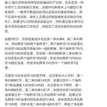
输入/输出控制各种类型的机械或生产过程，其实质是一种
专用于工业控制的计算机，其硬件结构基本上与微型计算
机相同，一般用于数据的处理以及指令的接收和输出，用
于实现中央控制，操作人员通过控制按键发送控制信号给
PLC，则通过PLC控制浸涂设备运行，同时通过显示屏可以
显示浸涂设备的工作状态，则提高了浸涂设备的自动化程
度。
如图3所示，所述收集组件包括第一单向阀8、第二单向阀
14、净化网罩15和两个输料管7，两个输料管7分别设置在
转动管10的远离升降板2的一端的两侧，两个输料管7均与
转动管10的内部连通，所述第一单向阀8和第二单向阀14
分别安装在两个输料管7的内部，所述净化网罩15与转动
管10固定连接，所述净化网罩15与其中一个输料管7连
通；
活塞块13在转动管10内部升降，当活塞块13上升时，第一
单向阀8打开，第二单向阀14关闭，则通过其中一个输料
管7将油漆吸入转动管10内部，当活塞块13下降时，第一
单向阀8关闭，第二单向阀14打开，则使转动管10内部的
油漆通过另一个输料管7排入净化网罩15内部，则通过净
化网罩15对油漆内部的杂质进行净化，使杂质留在净化网
罩15内部，同时在第二单向阀14的作用下，降低了净化网