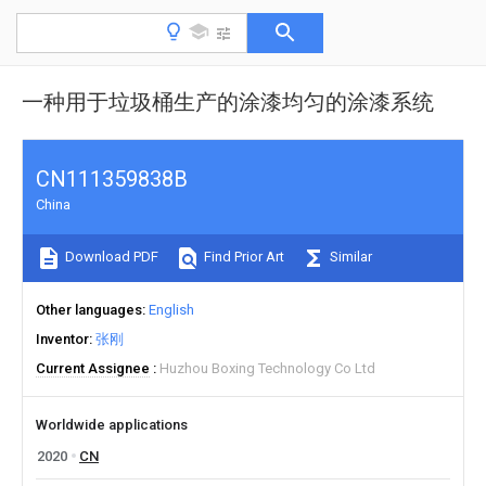
一种用于垃圾桶生产的涂漆均匀的涂漆系统
CN111359838B
China
Download PDF
Find Prior Art
Similar
Other languages
English
Inventor
张刚
Current Assignee
Huzhou Boxing Technology Co Ltd
Worldwide applications
2020
CN