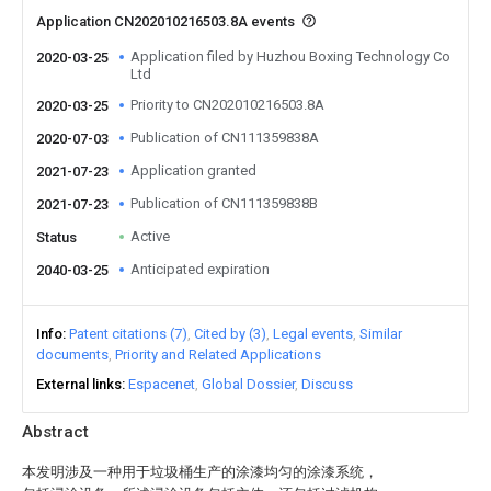
Application CN202010216503.8A events
Application filed by Huzhou Boxing Technology Co
2020-03-25
Ltd
Priority to CN202010216503.8A
2020-03-25
Publication of CN111359838A
2020-07-03
Application granted
2021-07-23
Publication of CN111359838B
2021-07-23
Active
Status
Anticipated expiration
2040-03-25
Info
Patent citations (7)
Cited by (3)
Legal events
Similar
documents
Priority and Related Applications
External links
Espacenet
Global Dossier
Discuss
Abstract
本发明涉及一种用于垃圾桶生产的涂漆均匀的涂漆系统，