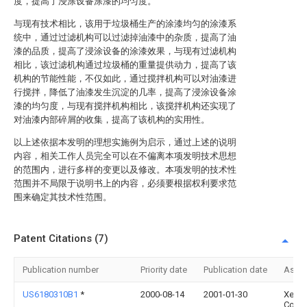
度，提高了浸涂设备涂漆的均匀度。
与现有技术相比，该用于垃圾桶生产的涂漆均匀的涂漆系
统中，通过过滤机构可以过滤掉油漆中的杂质，提高了油
漆的品质，提高了浸涂设备的涂漆效果，与现有过滤机构
相比，该过滤机构通过垃圾桶的重量提供动力，提高了该
机构的节能性能，不仅如此，通过搅拌机构可以对油漆进
行搅拌，降低了油漆发生沉淀的几率，提高了浸涂设备涂
漆的均匀度，与现有搅拌机构相比，该搅拌机构还实现了
对油漆内部碎屑的收集，提高了该机构的实用性。
以上述依据本发明的理想实施例为启示，通过上述的说明
内容，相关工作人员完全可以在不偏离本项发明技术思想
的范围内，进行多样的变更以及修改。本项发明的技术性
范围并不局限于说明书上的内容，必须要根据权利要求范
围来确定其技术性范围。
Patent Citations (7)
Publication number
Priority date
Publication date
Assi
US6180310B1
*
2000-08-14
2001-01-30
Xerox
Corpo