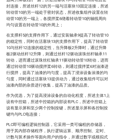
封连接，所述丝杆12的另一端与活塞块13固定连接，所述
转动管10的另一端处于密封状态，所述收集组件设置在转
动管10的另一端上，各搅拌桨6绕着转动管10的轴线周向
均匀设置在转动管10的外周上；
在支撑杆5的支撑作用下，通过安装轴承9提高了转动管10
的稳定性，同时在活塞块13的支撑作用下，提高了转动管
10与丝杆12连接的稳定性，当升降板2升降时，通过升降
板2驱动丝杆12升降，则通过丝杆12驱动滚珠丝杆轴承11
转动，进而通过滚珠丝杠轴承11驱动转动管10转动，进而
通过转动管10驱动搅拌桨6转动，则通过搅拌桨6对油漆进
行搅拌，提高了油漆的均匀度，提高了浸涂设备涂漆的均
匀度，同时通过活塞块13提供动力，通过收集组件可以对
油漆内部的杂质进行收集，提高了油漆的品质。
作为优选，为了提高浸涂设备的自动化程度，所述主体1上
设有中控箱，所述中控箱的内部设有PLC，所述中控箱上
设有显示屏和至少两个控制按键，所述显示屏和各控制按
键均与PLC电连接；
PLC即可编程逻辑控制器，它采用一类可编程的存储器，
用于其内部存储程序，执行逻辑运算、顺序控制、定时、
计数与算术操作等面向用户的指令，并通过数字或模拟式