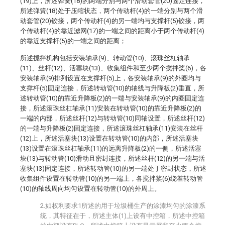
(19)上，所述弹簧(18)的两端分别与两个滑动套管(20)固定连接，
所述弹簧(18)处于压缩状态，两个传动杆(4)的一端分别与两个滑
动套管(20)铰接，两个传动杆(4)的另一端均与支撑杆(5)铰接，两
个传动杆(4)的靠近滤网(17)的一端之间的距离小于两个传动杆(4)
的靠近支撑杆(5)的一端之间的距离；
所述搅拌机构包括安装轴承(9)、转动管(10)、滚珠丝杠轴承
(11)、丝杆(12)、活塞块(13)、收集组件和至少两个搅拌桨(6)，各
安装轴承(9)排列设置在支撑杆(5)上，各安装轴承(9)的外圈均与
支撑杆(5)固定连接，所述转动管(10)的轴线与升降板(2)垂直，所
述转动管(10)的靠近升降板(2)的一端与安装轴承(9)的内圈固定连
接，所述滚珠丝杠轴承(11)安装在转动管(10)的靠近升降板(2)的
一端的内部，所述丝杆(12)与转动管(10)同轴设置，所述丝杆(12)
的一端与升降板(2)固定连接，所述滚珠丝杠轴承(11)安装在丝杆
(12)上，所述活塞块(13)设置在转动管(10)的内部，所述活塞块
(13)设置在滚珠丝杠轴承(11)的远离升降板(2)的一侧，所述活塞
块(13)与转动管(10)滑动且密封连接，所述丝杆(12)的另一端与活
塞块(13)固定连接，所述转动管(10)的另一端处于密封状态，所述
收集组件设置在转动管(10)的另一端上，各搅拌桨(6)绕着转动管
(10)的轴线周向均匀设置在转动管(10)的外周上。
2.如权利要求1所述的用于垃圾桶生产的涂漆均匀的涂漆系
统，其特征在于，所述主体(1)上设有中控箱，所述中控箱