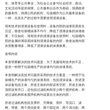
生、体育等公共事业，为社会公众参与社会经济、政治、
文化活动等提供保障。公共服务以合作为基础，强调政府
的服务性，强调公民的权利，垃圾桶作为公共服务设备的
一种，在其生产的过程中需要使用浸漆设备。
现有技术的浸漆设备在使用时，设备内部的油漆容易发生
沉淀，致使垃圾桶涂漆不均匀，降低了浸漆设备的涂漆效
果，不仅如此，现有技术的浸漆设备在使用时，垃圾桶内
部的金属碎屑容易掉落到浸漆设备的内部，致使油漆内部
杂质数量增多，降低了浸漆设备的涂漆效果。
发明内容
本发明要解决的技术问题是：为了克服现有技术的不足，
提供一种用于垃圾桶生产的涂漆均匀的涂漆系统。
本发明解决其技术问题所采用的技术方案是：一种用于垃
圾桶生产的涂漆均匀的涂漆系统，包括浸涂设备，所述浸
涂设备包括主体，所述主体的内部设有空腔，所述主体的
顶部设有开口，还包括过滤机构和至少两个搅拌机构，所
述过滤机构和各搅拌机构均设置在主体的内部；
所述过滤机构包括支撑杆、升降板、滑杆、导流口、滤
网、弹簧、两个滑动套管、两个固定块、两个清洁刷、两