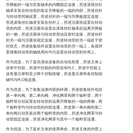
升降板的一端与安装轴承的内圈固定连接，所述滚珠丝杠
轴承安装在转动管的靠近升降板的一端的内部，所述丝杆
与转动管同轴设置，所述丝杆的一端与升降板固定连接，
所述滚珠丝杠轴承安装在丝杆上，所述活塞块设置在转动
管的内部，所述活塞块设置在滚珠丝杠轴承的远离升降板
的一侧，所述活塞块与转动管滑动且密封连接，所述丝杆
的另一端与活塞块固定连接，所述转动管的另一端处于密
封状态，所述收集组件设置在转动管的另一端上，各搅拌
桨绕着转动管的轴线周向均匀设置在转动管的外周上。
作为优选，为了提高浸涂设备的自动化程度，所述主体上
设有中控箱，所述中控箱的内部设有PLC，所述中控箱上
设有显示屏和至少两个控制按键，所述显示屏和各控制按
键均与PLC电连接。
作为优选，为了收集油漆内部的碎屑，所述收集组件包括
第一单向阀、第二单向阀、净化网罩和两个输料管，两个
输料管分别设置在转动管的远离升降板的一端的两侧，两
个输料管均与转动管的内部连通，所述第一单向阀和第二
单向阀分别安装在两个输料管的内部，所述净化网罩与转
动管固定连接，所述净化网罩与其中一个输料管连通。
作为优选，为了延长主体的使用寿命，所述主体的内壁上