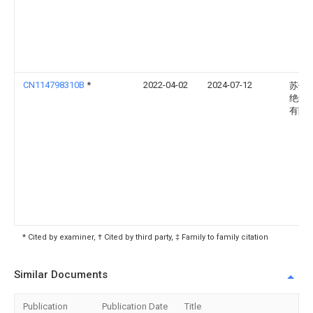
CN114798310B
*
2022-04-02
2024-07-12
苏州
绝缘
有限
* Cited by examiner, † Cited by third party, ‡ Family to family citation
Similar Documents
Publication
Publication Date
Title