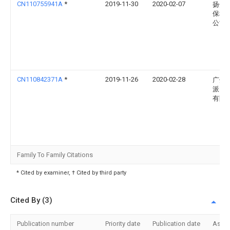
CN110755941A
*
2019-11-30
2020-02-07
扬州
保科
公司
CN110842371A
*
2019-11-26
2020-02-28
广州
派电
有限
Family To Family Citations
* Cited by examiner, † Cited by third party
Cited By (3)
Publication number
Priority date
Publication date
Assi