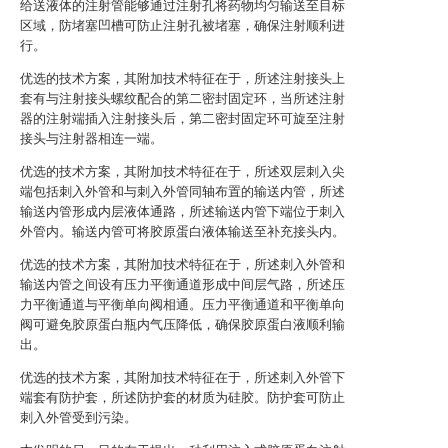
给送液体的注射管能够通过注射孔将药物均匀输送至目标
区域，防堵塞凹槽可防止注射孔被堵塞，确保注射顺利进
行。
优选的技术方案，其附加技术特征在于，所述注射接头上
套有与注射接头螺纹配合的第二密封固定环，当所述注射
器的注射端插入注射接头后，第二密封固定环可旋至注射
接头与注射器相连一端。
优选的技术方案，其附加技术特征在于，所述双层刺入尖
端包括刺入外管和与刺入外管同轴布置的输送内管，所述
输送内管形成内层液体通路，所述输送内管下端位于刺入
外管内。输送内管可将胶原蛋白液体输送至补充接头内。
优选的技术方案，其附加技术特征在于，所述刺入外管和
输送内管之间设有压力平衡通道形成中间层气路，所述压
力平衡通道与平衡单向阀相通。压力平衡通道和平衡单向
阀可避免胶原蛋白瓶内气压降低，确保胶原蛋白液顺利输
出。
优选的技术方案，其附加技术特征在于，所述刺入外管下
端套有防护套，所述防护套的材质为硅胶。防护套可防止
刺入外管受到污染。