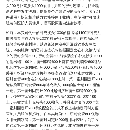
头200与补充接头1000采用可拆卸的密封连接，可防止输
送过程中发生泄漏，提高整个注射过程的安全性，各个组
件采用可拆卸相连的方式能够便于收纳，在使用时可快速
组装供医护人员使用，提高胶原蛋白注射效率。
如前，本实施例中的补充接头1000的输出端1100在补充注
射时需要与输入接头200的补充输入端相连，连接后应当
确保连接的密封性，以避免液体发生泄漏或管路发生松
脱，本实施例中的密封连接机构包括固定套在补充输入端
上的密封套管800，密封套管800能够活套在补充接头1000
的输出端1100上，密封套管800上套有与密封套管800螺纹
配合的第一密封固定环900，输入接头200与补充接头1000
采用可拆卸的密封连接能够提高管路输送的密封效果，当
密封套管800套在补充接头1000上时，第一密封固定环900
能够旋至密封套管800与补充接头1000的输出端1100相连
一端。第一密封固定环900可起到挤压密封套管800的作
用，使密封套管800固定在补充接头1000的输出端1100
上，有效防止补充接头1000脱落，并且密封套管800与第
一密封固定环900螺纹配合的方式不仅连接稳定同时方便
医护人员组装和拆卸。在本实施例中，密封套管800优选
医用无菌软管，第一密封固定环900选用橡胶环，为了方
便转动第一密封固定环900，优选的，本实施例在第一密