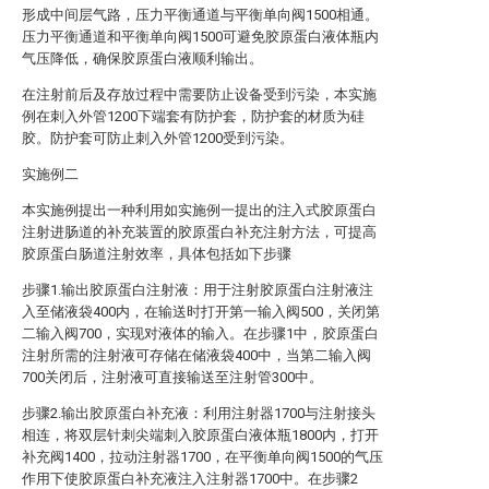
形成中间层气路，压力平衡通道与平衡单向阀1500相通。
压力平衡通道和平衡单向阀1500可避免胶原蛋白液体瓶内
气压降低，确保胶原蛋白液顺利输出。
在注射前后及存放过程中需要防止设备受到污染，本实施
例在刺入外管1200下端套有防护套，防护套的材质为硅
胶。防护套可防止刺入外管1200受到污染。
实施例二
本实施例提出一种利用如实施例一提出的注入式胶原蛋白
注射进肠道的补充装置的胶原蛋白补充注射方法，可提高
胶原蛋白肠道注射效率，具体包括如下步骤
步骤1.输出胶原蛋白注射液：用于注射胶原蛋白注射液注
入至储液袋400内，在输送时打开第一输入阀500，关闭第
二输入阀700，实现对液体的输入。在步骤1中，胶原蛋白
注射所需的注射液可存储在储液袋400中，当第二输入阀
700关闭后，注射液可直接输送至注射管300中。
步骤2.输出胶原蛋白补充液：利用注射器1700与注射接头
相连，将双层针刺尖端刺入胶原蛋白液体瓶1800内，打开
补充阀1400，拉动注射器1700，在平衡单向阀1500的气压
作用下使胶原蛋白补充液注入注射器1700中。在步骤2