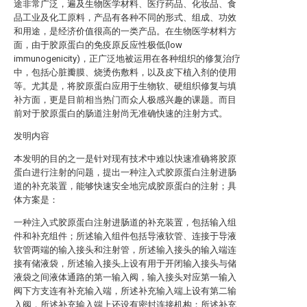
途非常广泛，遍及生物医学材料、医疗药品、化妆品、食
品工业及化工原料，产品有各种不同的形式、组成、功效
和用途，是经济价值很高的一类产品。在生物医学材料方
面，由于胶原蛋白的免疫原反应性极低(low
immunogenicity)，正广泛地被运用在各种组织的修复治疗
中，包括心脏瓣膜、烧烫伤敷料，以及皮下植入剂的使用
等。尤其是，将胶原蛋白应用于生物软、硬组织修复与填
补方面，更是目前相当热门而众人极感兴趣的课题。而目
前对于胶原蛋白的肠道注射尚无准确快速的注射方式。
发明内容
本发明的目的之一是针对现有技术中难以快速准确将胶原
蛋白进行注射的问题，提出一种注入式胶原蛋白注射进肠
道的补充装置，能够快速安全地完成胶原蛋白的注射；具
体方案是：
一种注入式胶原蛋白注射进肠道的补充装置，包括输入组
件和补充组件；所述输入组件包括导液软管、连接于导液
软管两端的输入接头和注射管，所述输入接头的输入端连
接有储液袋，所述输入接头上设有用于开闭输入接头与储
液袋之间液体通路的第一输入阀，输入接头对应第一输入
阀下方支连有补充输入端，所述补充输入端上设有第二输
入阀，所述补充输入端上还设有密封连接机构；所述补充