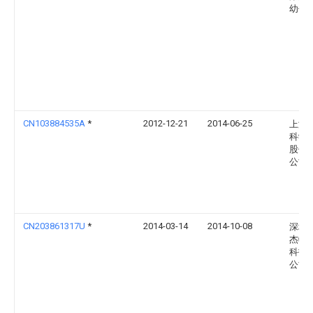
幼保
CN103884535A
*
2012-12-21
2014-06-25
上海
科学
股份
公司
CN203861317U
*
2014-03-14
2014-10-08
深圳
杰特
科技
公司