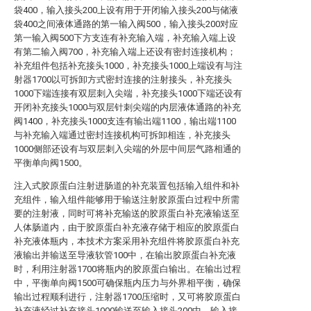
袋400，输入接头200上设有用于开闭输入接头200与储液
袋400之间液体通路的第一输入阀500，输入接头200对应
第一输入阀500下方支连有补充输入端，补充输入端上设
有第二输入阀700，补充输入端上还设有密封连接机构；
补充组件包括补充接头1000，补充接头1000上端设有与注
射器1700以可拆卸方式密封连接的注射接头，补充接头
1000下端连接有双层刺入尖端，补充接头1000下端还设有
开闭补充接头1000与双层针刺尖端的内层液体通路的补充
阀1400，补充接头1000支连有输出端1100，输出端1100
与补充输入端通过密封连接机构可拆卸相连，补充接头
1000侧部还设有与双层刺入尖端的外层中间层气路相通的
平衡单向阀1500。
注入式胶原蛋白注射进肠道的补充装置包括输入组件和补
充组件，输入组件能够用于输送注射胶原蛋白过程中所需
要的注射液，同时可将补充输送的胶原蛋白补充液输送至
人体肠道内，由于胶原蛋白补充液存储于相应的胶原蛋白
补充液体瓶内，本技术方案采用补充组件将胶原蛋白补充
液输出并输送至导液软管100中，在输出胶原蛋白补充液
时，利用注射器1700将瓶内的胶原蛋白输出。在输出过程
中，平衡单向阀1500可确保瓶内压力与外界相平衡，确保
输出过程顺利进行，注射器1700压缩时，又可将胶原蛋白
补充液经过补充接头1000输送至输入接头200中，输入接