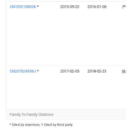
CN105213830A
*
2015-09-22
2016-01-06
严中
CN207024393U
*
2017-02-05
2018-02-23
陈秋
Family To Family Citations
* Cited by examiner, † Cited by third party