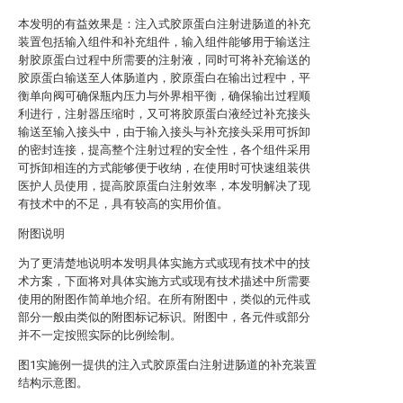
本发明的有益效果是：注入式胶原蛋白注射进肠道的补充
装置包括输入组件和补充组件，输入组件能够用于输送注
射胶原蛋白过程中所需要的注射液，同时可将补充输送的
胶原蛋白输送至人体肠道内，胶原蛋白在输出过程中，平
衡单向阀可确保瓶内压力与外界相平衡，确保输出过程顺
利进行，注射器压缩时，又可将胶原蛋白液经过补充接头
输送至输入接头中，由于输入接头与补充接头采用可拆卸
的密封连接，提高整个注射过程的安全性，各个组件采用
可拆卸相连的方式能够便于收纳，在使用时可快速组装供
医护人员使用，提高胶原蛋白注射效率，本发明解决了现
有技术中的不足，具有较高的实用价值。
附图说明
为了更清楚地说明本发明具体实施方式或现有技术中的技
术方案，下面将对具体实施方式或现有技术描述中所需要
使用的附图作简单地介绍。在所有附图中，类似的元件或
部分一般由类似的附图标记标识。附图中，各元件或部分
并不一定按照实际的比例绘制。
图1实施例一提供的注入式胶原蛋白注射进肠道的补充装置
结构示意图。