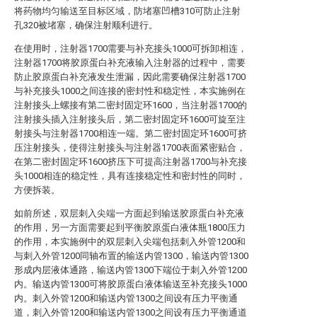
将药物均匀输送至目标区域，防堵塞凹槽310可防止注射
孔320被堵塞，确保注射顺利进行。
在使用时，注射器1700需要与补充接头1000可拆卸相连，
注射器1700将胶原蛋白补充液输入注射器的过程中，需要
防止胶原蛋白补充液发生泄漏，因此需要确保注射器1700
与补充接头1000之间连接的密封性和稳定性，本实施例在
注射接头上螺接有第二密封固定环1600，当注射器1700的
注射接头插入注射接头后，第二密封固定环1600可旋至注
射接头与注射器1700相连一端。第二密封固定环1600可挤
压注射接头，使得注射接头与注射器1700表面紧密贴合，
在第二密封固定环1600挤压下可提高注射器1700与补充接
头1000相连的稳定性，具有连接稳定性和密封性的同时，
方便拆装。
如前所述，双层刺入尖端一方面起到输送胶原蛋白补充液
的作用，另一方面需要起到平衡胶原蛋白液体瓶1800压力
的作用，本实施例中的双层刺入尖端包括刺入外管1200和
与刺入外管1200同轴布置的输送内管1300，输送内管1300
形成内层液体通路，输送内管1300下端位于刺入外管1200
内。输送内管1300可将胶原蛋白液体输送至补充接头1000
内。刺入外管1200和输送内管1300之间设有压力平衡通
道，刺入外管1200和输送内管1300之间设有压力平衡通道