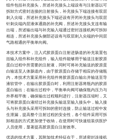
组件包括补充接头，所述补充接头上端设有与注射器以可
拆卸方式密封连接的注射接头，补充接头下端连接有双层
刺入尖端，所述补充接头下端还设有开闭补充接头与双层
针刺尖端内层液体通路的补充阀，所述补充接头支连有输
出端，所述输出端与补充输入端通过密封连接机构可拆卸
相连，所述补充接头侧部还设有与双层刺入尖端的中间层
气路相通的平衡单向阀。
本技术方案中，注入式胶原蛋白注射进肠道的补充装置包
括输入组件和补充组件，输入组件能够用于输送注射胶原
蛋白过程中所需要的注射液，同时可将补充输送的胶原蛋
白输送至人体肠道内，由于胶原蛋白存储于相应的存储瓶
内，本技术方案采用补充组件将胶原蛋白输出并输送至导
液软管中，在输出胶原蛋白时，利用注射器将瓶内的胶原
蛋白输出；在输出过程中，平衡单向阀可确保瓶内压力与
外界相平衡，确保输出过程顺利进行，注射器压缩时，又
可将胶原蛋白液经过补充接头输送至输入接头中，输入接
头与补充接头采用可拆卸的密封连接，防止输送过程中发
生泄漏，提高整个注射过程的安全性，各个组件采用可拆
卸相连的方式更加便于收纳，在使用时可快速组装供医护
人员使用，显著提高胶原蛋白注射效率。
优选的技术方案，其附加技术特征在于，所述密封连接机