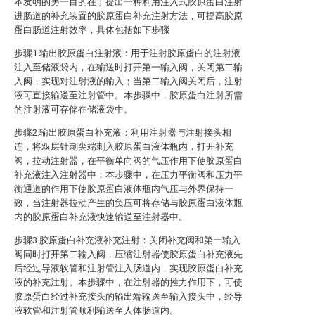
本发明的另一目的在于提出一种利用注入式胶原蛋白注射
进肠道的补充装置的胶原蛋白补充注射方法，可提高胶原
蛋白肠道注射效率，具体包括如下步骤
步骤1.输出胶原蛋白注射液：用于注射胶原蛋白的注射液
注入至储液袋内，在输送时打开第一输入阀，关闭第二输
入阀，实现对注射液的输入；当第二输入阀关闭后，注射
液可直接输送至注射管中。本步骤中，胶原蛋白注射所需
的注射液可存储在储液袋中。
步骤2.输出胶原蛋白补充液：利用注射器与注射接头相
连，将双层针刺尖端刺入胶原蛋白液体瓶内，打开补充
阀，拉动注射器，在平衡单向阀的气压作用下使胶原蛋白
补充液注入注射器中；本步骤中，在压力平衡阀和压力平
衡通道的作用下使胶原蛋白液体瓶内气压与外界保持一
致，当注射器拉动产生的负压可将存储与胶原蛋白液体瓶
内的胶原蛋白补充液快速输送至注射器中。
步骤3.胶原蛋白补充液补充注射：关闭补充阀和第一输入
阀同时打开第二输入阀，压缩注射器使胶原蛋白补充液先
后经过导液软管和注射管注入肠道内，实现胶原蛋白补充
液的补充注射。本步骤中，在注射器的推力作用下，可使
胶原蛋白经过补充接头的输出端输送至输入接头中，经导
液软管和注射管顺利输送至人体肠道内。