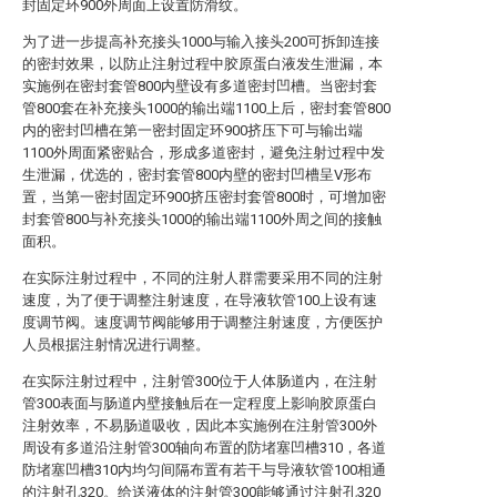
封固定环900外周面上设置防滑纹。
为了进一步提高补充接头1000与输入接头200可拆卸连接
的密封效果，以防止注射过程中胶原蛋白液发生泄漏，本
实施例在密封套管800内壁设有多道密封凹槽。当密封套
管800套在补充接头1000的输出端1100上后，密封套管800
内的密封凹槽在第一密封固定环900挤压下可与输出端
1100外周面紧密贴合，形成多道密封，避免注射过程中发
生泄漏，优选的，密封套管800内壁的密封凹槽呈V形布
置，当第一密封固定环900挤压密封套管800时，可增加密
封套管800与补充接头1000的输出端1100外周之间的接触
面积。
在实际注射过程中，不同的注射人群需要采用不同的注射
速度，为了便于调整注射速度，在导液软管100上设有速
度调节阀。速度调节阀能够用于调整注射速度，方便医护
人员根据注射情况进行调整。
在实际注射过程中，注射管300位于人体肠道内，在注射
管300表面与肠道内壁接触后在一定程度上影响胶原蛋白
注射效率，不易肠道吸收，因此本实施例在注射管300外
周设有多道沿注射管300轴向布置的防堵塞凹槽310，各道
防堵塞凹槽310内均匀间隔布置有若干与导液软管100相通
的注射孔320。给送液体的注射管300能够通过注射孔320