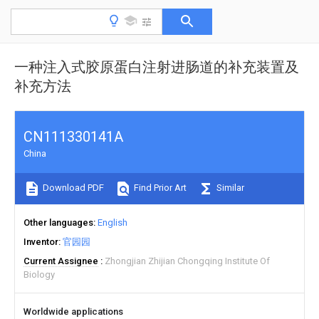
一种注入式胶原蛋白注射进肠道的补充装置及
补充方法
CN111330141A
China
Download PDF
Find Prior Art
Similar
Other languages
English
Inventor
官园园
Current Assignee
Zhongjian Zhijian Chongqing Institute Of
Biology
Worldwide applications