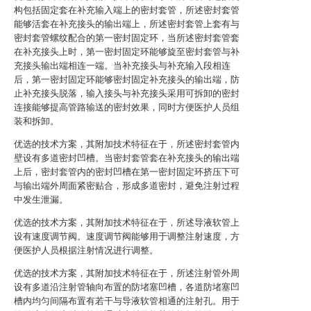
构包括固定套在补充输入端上的密封套管，所述密封套管
能够活套在补充接头的输出端上，所述密封套管上套有与
密封套管螺纹配合的第一密封固定环，当所述密封套管套
在补充接头上时，第一密封固定环能够旋至密封套管与补
充接头输出端相连一端。当补充接头与补充输入段相连
后，第一密封固定环能够密封固定补充接头的输出端，防
止补充接头脱落，输入接头与补充接头采用可拆卸的密封
连接能够提高管路输送的密封效果，同时方便医护人员组
装和拆卸。
优选的技术方案，其附加技术特征在于，所述密封套管内
壁设有多道密封凹槽。当密封套管套在补充接头的输出端
上后，密封套管内的密封凹槽在第一密封固定环挤压下可
与输出端外周面紧密贴合，形成多道密封，避免注射过程
中发生泄漏。
优选的技术方案，其附加技术特征在于，所述导液软管上
设有速度调节阀。速度调节阀能够用于调整注射速度，方
便医护人员根据注射情况进行调整。
优选的技术方案，其附加技术特征在于，所述注射管外周
设有多道沿注射管轴向布置的防堵塞凹槽，各道防堵塞凹
槽内均匀间隔布置有若干与导液软管相通的注射孔。用于