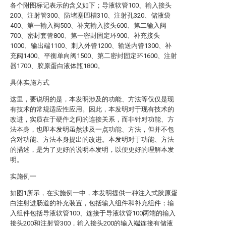
各个附图标记表示的含义如下；导液软管100、输入接头
200、注射管300、防堵塞凹槽310、注射孔320、储液袋
400、第一输入阀500、补充输入接头600、第二输入阀
700、密封套管800、第一密封固定环900、补充接头
1000、输出端1100、刺入外管1200、输送内管1300、补
充阀1400、平衡单向阀1500、第二密封固定环1600、注射
器1700、胶原蛋白液体瓶1800。
具体实施方式
这里，要说明的是，本发明涉及的功能、方法等仅仅是现
有技术的常规适应性应用。因此，本发明对于现有技术的
改进，实质在于硬件之间的连接关系，而非针对功能、方
法本身，也即本发明虽然涉及一点功能、方法，但并不包
含对功能、方法本身提出的改进。本发明对于功能、方法
的描述，是为了更好的说明本发明，以便更好的理解本发
明。
实施例一
如图1所示，在实施例一中，本发明提供一种注入式胶原蛋
白注射进肠道的补充装置，包括输入组件和补充组件；输
入组件包括导液软管100、连接于导液软管100两端的输入
接头200和注射管300，输入接头200的输入端连接有储液