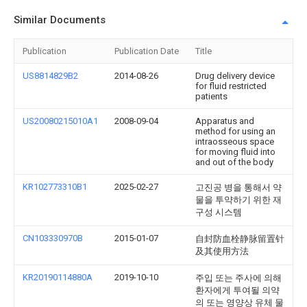
Similar Documents
Publication
Publication Date
Title
US8814829B2
2014-08-26
Drug delivery device
for fluid restricted
patients
US20080215010A1
2008-09-04
Apparatus and
method for using an
intraosseous space
for moving fluid into
and out of the body
KR102773310B1
2025-02-27
고진공 병을 통해서 약
물을 투약하기 위한 재
구성 시스템
CN103330970B
2015-01-07
自封防血栓静脉留置针
及其使用方法
KR20190114880A
2019-10-10
주입 또는 주사에 의해
환자에게 투여될 의약
의 또는 영양상 유체 물