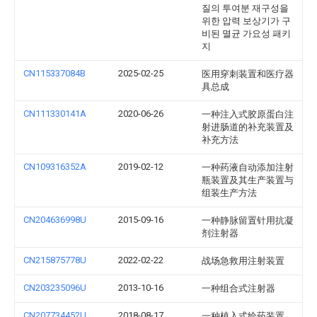
질의 투여분 재구성을
위한 압력 보상기가 구
비된 멸균 가요성 패키
지
CN115337084B
2025-02-25
医用穿刺装置和医疗器
具总成
CN111330141A
2020-06-26
一种注入式胶原蛋白注
射进肠道的补充装置及
补充方法
CN109316352A
2019-02-12
一种药液自动添加注射
瓶装置及其生产装置与
组装生产方法
CN204636998U
2015-09-16
一种静脉留置针用抗凝
剂注射器
CN215875778U
2022-02-22
战场急救用注射装置
CN203235096U
2013-10-16
一种组合式注射器
CN207734452U
2018-08-17
一种植入式给药装置