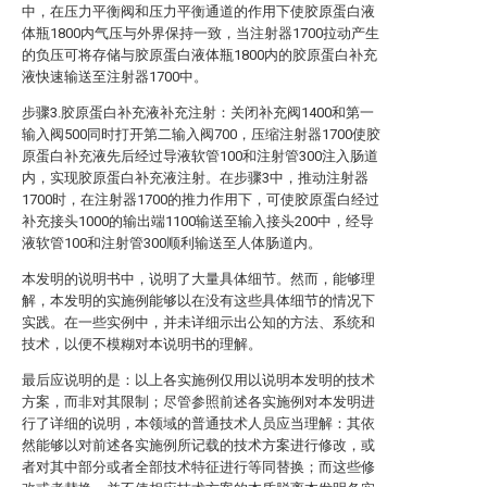
中，在压力平衡阀和压力平衡通道的作用下使胶原蛋白液
体瓶1800内气压与外界保持一致，当注射器1700拉动产生
的负压可将存储与胶原蛋白液体瓶1800内的胶原蛋白补充
液快速输送至注射器1700中。
步骤3.胶原蛋白补充液补充注射：关闭补充阀1400和第一
输入阀500同时打开第二输入阀700，压缩注射器1700使胶
原蛋白补充液先后经过导液软管100和注射管300注入肠道
内，实现胶原蛋白补充液注射。在步骤3中，推动注射器
1700时，在注射器1700的推力作用下，可使胶原蛋白经过
补充接头1000的输出端1100输送至输入接头200中，经导
液软管100和注射管300顺利输送至人体肠道内。
本发明的说明书中，说明了大量具体细节。然而，能够理
解，本发明的实施例能够以在没有这些具体细节的情况下
实践。在一些实例中，并未详细示出公知的方法、系统和
技术，以便不模糊对本说明书的理解。
最后应说明的是：以上各实施例仅用以说明本发明的技术
方案，而非对其限制；尽管参照前述各实施例对本发明进
行了详细的说明，本领域的普通技术人员应当理解：其依
然能够以对前述各实施例所记载的技术方案进行修改，或
者对其中部分或者全部技术特征进行等同替换；而这些修