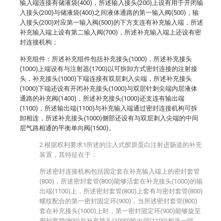
输入端连接有储液袋(400)，所述输入接头(200)上设有用于开闭输
入接头(200)与储液袋(400)之间液体通路的第一输入阀(500)，输
入接头(200)对应第一输入阀(500)的下方支连有补充输入端，所述
补充输入端上设有第二输入阀(700)，所述补充输入端上还设有密
封连接机构；
补充组件：所述补充组件包括补充接头(1000)，所述补充接头
(1000)上端设有与注射器(1700)以可拆卸方式密封连接的注射接
头，补充接头(1000)下端连接有双层刺入尖端，所述补充接头
(1000)下端还设有开闭补充接头(1000)与双层针刺尖端内层液体
通路的补充阀(1400)，所述补充接头(1000)还支连有输出端
(1100)，所述输出端(1100)与补充输入端通过密封连接机构可拆
卸相连，所述补充接头(1000)侧部还设有与双层刺入尖端的中间
层气路相通的平衡单向阀(1500)。
2.根据权利要求1所述的注入式胶原蛋白注射进肠道的补充
装置，其特征在于：
所述密封连接机构包括固定套在补充输入端上的密封套管
(800)，所述密封套管(800)能够活套在补充接头(1000)的输
出端(1100)上，所述密封套管(800)上套有与密封套管(800)
螺纹配合的第一密封固定环(900)，当所述密封套管(800)
套在补充接头(1000)上时，第一密封固定环(900)能够旋至
密封套管(800)与补充接头(1000)输出端(1100)相连一端。