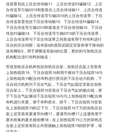
送装置包括上压合传动轴11、上压合传送纠偏轴12、上压
合传送导引轴2013和套装在上压合传动轴11、上压合传送
纠偏轴12、上压合传送导引轴2013的上压合传送带；下压
合传送装置包括下压合传动轴10、下压合传送纠偏轴14、
下压合传送导引轴2015和套装在下压合传动轴10、下压合
传送纠偏轴14、下压合传送导引轴2015的下压合传送带，
上压合传送带与下压合传送带之间形成有用于对布料进行
压合的压合间隙；送布架6的底部还固定安装有便于移动的
送布脚轮5，用于调整送布架6的位置，更好的与加热压合
机构配合进行布料的输送；
所述加热压合机构包括加热压合架，加热压合架上安装有
上加热辊筒19、下压合辊筒16和用于驱动下压合辊筒16与
上加热辊筒19配合对布料进行挤压的下压合动力机构，下
压合动力机构为下压合气缸，下压合气缸固定安装在加热
压合架上，下压合辊筒16安装在下压合气缸的输出端，便
于下压合气缸驱动下压合辊筒16与与上加热辊筒19配合将
布料进行夹紧，便于布料挤水、烘干；下压合辊筒16安装
在上加热辊筒19的正下方，下压合辊筒16下方的加热压合
架上还安装有废液导向槽17，废液导向槽17上连通有便于
废水收集的废水接收槽18；在上加热辊筒19上方的加热压
合架上还安装有防止外部接触上加热辊筒19的防护罩，保
证安全；