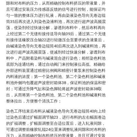
隙和对布料的压力，从而精确控制布料挤压的带液量，并
且可通过安装压力传感器反馈的信号进行控制，能保证均
匀一致的整体压力进行轧液，再由染液染色导向无卷边辊
筒35后再次进入到染色染液料池，再次进行超声波高频震
荡，使染剂经过快速分解，渗透到布料中，然后布料再向
上经过第二个无缝衔接传送导向轴39后，通过第二个无缝
衔接传送橡胶压合轴22进行轻微压合至要求的含液量后，
由碱液染色导向无卷边辊筒40后再次进入到碱液料池，再
次进行超声波高频震荡，使减剂经过快速分解，渗透到布
料中，产品附着染料与碱液混合进行染色；相邻染色料池
底部为连通结构，通过自动阀门来控制液位高低、精确给
外部进料装置通过精密比例阀和精密计量泵来控制染色料
内料液的浓度；第一个染色料池、第二个染色料池和碱液
料池外侧均包覆超声波密封箱体38，保证料池的保温和密
封；可通过升降气缸和染色脚轮将超声波密封箱体38取
出，从而将第一个染色料池、第二个染色料池和碱液料池
整体拉出，方便整个清洗工作；
染色工序结束后布料从碱液染色导向无卷边辊筒40向上经
过染色后通过扩幅面调节轴23，进行布料的左右幅面卷边
的扩福调整，扩幅面调整至合适位置后，进入轧液间隙，
可通过调整前橡胶轧辊24位置来调整轧液间隙和对布料的
压力，从而精确控制布料挤压的带液量，并且可通过安装