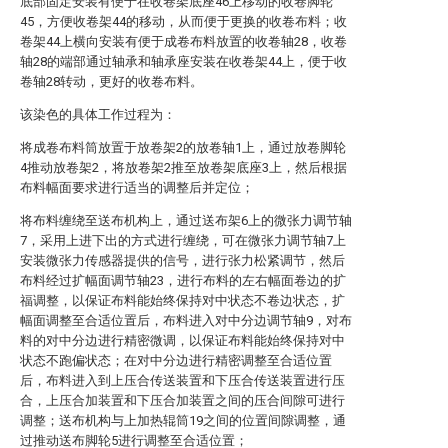
底部固定安装有便于在收卷架底座46上移动的收卷脚轮
45，方便收卷架44的移动，从而便于更换的收卷布料；收
卷架44上横向安装有便于成卷布料放置的收卷轴28，收卷
轴28的端部通过轴承和轴承座安装在收卷架44上，便于收
卷轴28转动，更好的收卷布料。
该染色的具体工作过程为：
将成卷布料筒放置于放卷架2的放卷轴1上，通过放卷脚轮
4推动放卷架2，将放卷架2推至放卷架底座3上，然后根据
布料幅面要求进行适当的调整后并定位；
将布料缠绕至送布机构上，通过送布架6上的微张力调节轴
7，采用上进下出的方式进行缠绕，可在微张力调节轴7上
安装微张力传感器提供的信号，进行张力松紧调节，然后
布料经过扩幅面调节轴23，进行布料的左右幅面卷边的扩
福调整，以保证布料能始终保持对中状态不卷边状态，扩
幅面调整至合适位置后，布料进入对中分边调节轴9，对布
料的对中分边进行精密微调，以保证布料能始终保持对中
状态不跑偏状态；在对中分边进行精密调整至合适位置
后，布料进入到上压合传送装置和下压合传送装置进行压
合，上压合加装置和下压合加装置之间的压合间隙可进行
调整；送布机构与上加热辊筒19之间的位置间隙调整，通
过推动送布脚轮5进行调整至合适位置；