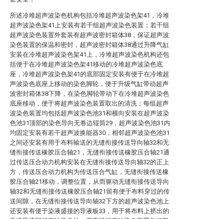
所述冷堆超声波染色机构包括冷堆超声波染色架41，冷堆
超声波染色架41上安装有若干组超声波染色装置；若干组
超声波染色装置外套装有超声波密封箱体38，保证超声波
染色装置的保温和密封，超声波密封箱体38通过升降气缸
安装在冷堆超声波染色架41上，冷堆超声波染色机构还包
括便于在冷堆超声波染色架41移动的冷堆超声波染色底
座，冷堆超声波染色架41的底部固定安装有便于在冷堆超
声波染色底座上移动的染色脚轮，便于升级气缸带动超声
波密封箱体38下降，在染色脚轮带动下在冷堆超声波染色
底座移动，便于将超声波染色装置取出的清洗；每组超声
波染色装置均包括超声波染色池31和横向安装在超声波染
色池31顶部的染色导向无卷边辊筒29，超声波染色池31内
均固定安装有若干超声波换能器30，相邻超声波染色池31
之间还安装有用于布料输送的无缝衔接传送导向轴32和无
缝衔接传送橡胶压合轴21，无缝衔接传送橡胶压合轴21通
过传送压合动力机构安装在无缝衔接传送导向轴32的正上
方，传送压合动力机构为传送压合气缸，无缝衔接传送橡
胶压合轴21移动，调整位置，从而驱动无缝衔接传送导向
轴32和无缝衔接传送橡胶压合轴21留有便于布料穿过的传
送间隙，在无缝衔接传送导向轴32下方的超声波染色池上
还安装有便于染液盛接的导液板33，用于将布料上挤出的