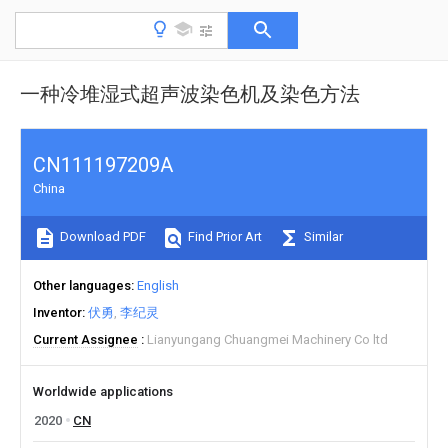
一种冷堆湿式超声波染色机及染色方法
CN111197209A
China
Download PDF
Find Prior Art
Similar
Other languages
English
Inventor
伏勇
李纪灵
Current Assignee
Lianyungang Chuangmei Machinery Co ltd
Worldwide applications
2020
CN