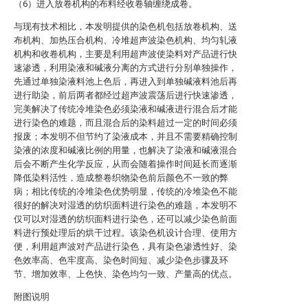
（6）进入放卷机构的布料经收卷轴缠绕成卷。
与现有技术相比，本发明提供的染色机包括放卷机构、送
布机构、加热压合机构、冷堆超声波染色机构、均匀轧液
机构和收卷机构，主要是利用超声波使染料对产品进行快
速渗透，利用染液和碱液分离的方式进行分别单独操作，
先通过单独染液料池上色后，再进入到单独碱液料池后再
进行助染，前后两者都经过超声波震荡后进行快速渗透，
完美解决了传统冷堆染色必须染液和碱液进行混合后才能
进行染色的难题，而且混合后的染料超过一定的时间必须
报废；本发明不但节约了染液成本，并且不需要精确控制
染液的浓度和碱液比例的用量，也解决了染液和碱液混合
后会不断产生化学反应，从而会随着操作时间延长而逐渐
降低染料活性，造成整卷织物染色前后颜色不一致的弊
病；相比传统的冷堆染色优势明显，传统的冷堆染色不能
很好的解决对湿透的纺织面料进行染色的难题，本发明不
仅可以对湿透的纺织面料进行染色，还可以减少染色前面
料进行预处理后的烘干过程。该染色机设计合理、使用方
便，利用超声波对产品进行染色，具有染色渗透性好、染
色效率高、色牢度高、染色时间短、减少染色步骤及环
节、增加效率、上色快、染色均匀一致、产量高的优点。
附图说明