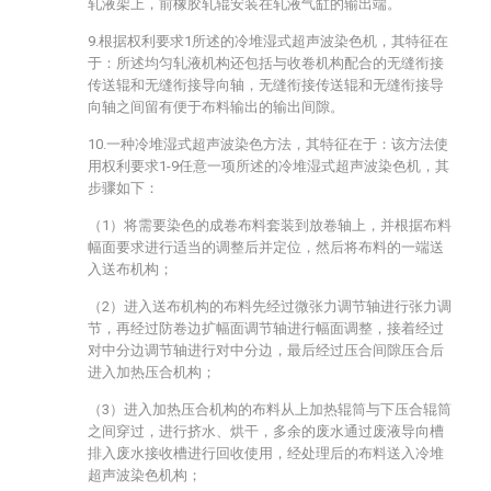
轧液架上，前橡胶轧辊安装在轧液气缸的输出端。
9.根据权利要求1所述的冷堆湿式超声波染色机，其特征在
于：所述均匀轧液机构还包括与收卷机构配合的无缝衔接
传送辊和无缝衔接导向轴，无缝衔接传送辊和无缝衔接导
向轴之间留有便于布料输出的输出间隙。
10.一种冷堆湿式超声波染色方法，其特征在于：该方法使
用权利要求1-9任意一项所述的冷堆湿式超声波染色机，其
步骤如下：
（1）将需要染色的成卷布料套装到放卷轴上，并根据布料
幅面要求进行适当的调整后并定位，然后将布料的一端送
入送布机构；
（2）进入送布机构的布料先经过微张力调节轴进行张力调
节，再经过防卷边扩幅面调节轴进行幅面调整，接着经过
对中分边调节轴进行对中分边，最后经过压合间隙压合后
进入加热压合机构；
（3）进入加热压合机构的布料从上加热辊筒与下压合辊筒
之间穿过，进行挤水、烘干，多余的废水通过废液导向槽
排入废水接收槽进行回收使用，经处理后的布料送入冷堆
超声波染色机构；