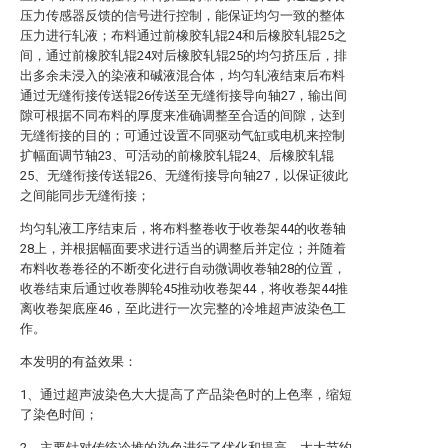
压力传感器反馈的信号进行控制，能保证均匀一致的整体
压力进行轧液；布料通过前橡胶轧辊24和后橡胶轧辊25之
间，通过前橡胶轧辊24对后橡胶轧辊25的均匀挤压后，排
出多余未浸入的染液和碱液混合体，均匀轧液结束后布料
通过无缝衔接传送辊26传送至无缝衔接导向轴27，输出间
隙可根据不同布料的厚度来准确调整至合适的间隙，达到
无缝衔接的目的；可通过设置不同驱动气缸或电机来控制
扩幅面调节轴23、可活动的前橡胶轧辊24、后橡胶轧辊
25、无缝衔接传送辊26、无缝衔接导向轴27，以保证彼此
之间能同步无缝衔接；
均匀轧液工序结束后，将布料整卷收于收卷架44的收卷轴
28上，并根据幅面要求进行适当的调整后并定位；并随着
布料收卷卷径的不断变化进行自动微调收卷轴28的位置，
收卷结束后通过收卷脚轮45推动收卷架44，将收卷架44推
离收卷架底座46，至此进行一次完整的冷堆超声波染色工
作。
本发明的有益效果：
1、通过超声波染色大大提高了产品染色时的上色率，缩短
了染色时间；
2、主要针对传统冷堆的染色进行了优化和提高，大大节约