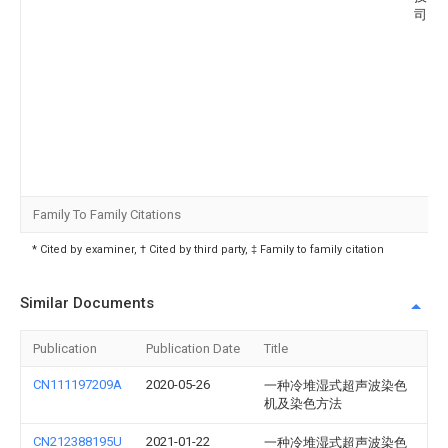
司
Family To Family Citations
* Cited by examiner, † Cited by third party, ‡ Family to family citation
Similar Documents
Publication
Publication Date
Title
CN111197209A
2020-05-26
一种冷堆湿式超声波染色
机及染色方法
CN212388195U
2021-01-22
一种冷堆湿式超声波染色