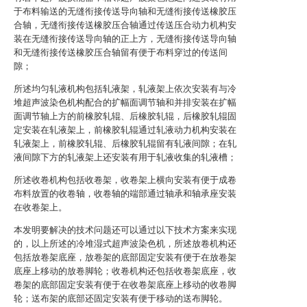
于布料输送的无缝衔接传送导向轴和无缝衔接传送橡胶压
合轴，无缝衔接传送橡胶压合轴通过传送压合动力机构安
装在无缝衔接传送导向轴的正上方，无缝衔接传送导向轴
和无缝衔接传送橡胶压合轴留有便于布料穿过的传送间
隙；
所述均匀轧液机构包括轧液架，轧液架上依次安装有与冷
堆超声波染色机构配合的扩幅面调节轴和并排安装在扩幅
面调节轴上方的前橡胶轧辊、后橡胶轧辊，后橡胶轧辊固
定安装在轧液架上，前橡胶轧辊通过轧液动力机构安装在
轧液架上，前橡胶轧辊、后橡胶轧辊留有轧液间隙；在轧
液间隙下方的轧液架上还安装有用于轧液收集的轧液槽；
所述收卷机构包括收卷架，收卷架上横向安装有便于成卷
布料放置的收卷轴，收卷轴的端部通过轴承和轴承座安装
在收卷架上。
本发明要解决的技术问题还可以通过以下技术方案来实现
的，以上所述的冷堆湿式超声波染色机，所述放卷机构还
包括放卷架底座，放卷架的底部固定安装有便于在放卷架
底座上移动的放卷脚轮；收卷机构还包括收卷架底座，收
卷架的底部固定安装有便于在收卷架底座上移动的收卷脚
轮；送布架的底部还固定安装有便于移动的送布脚轮。