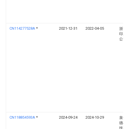
CN114277528A
*
2021-12-31
2022-04-05
浙江
印染
公司
CN118854593A
*
2024-09-24
2024-10-29
泉州
德机
技有