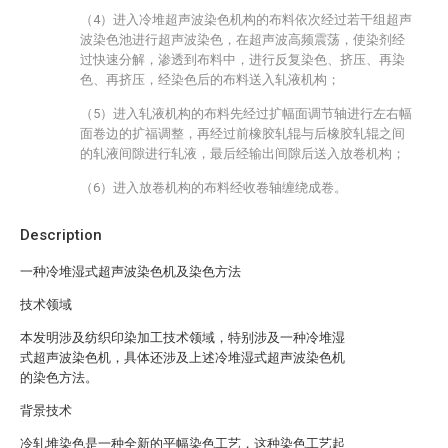
（4）进入冷堆超声波染色机构的布料依次经过若干组超声
波染色池进行超声波染色，在超声波高频震荡，使染剂经
过快速分解，渗透到布料中，进行反复染色、挤压、再染
色、再挤压，经染色后的布料送入轧液机构；
（5）进入轧液机构的布料先经过扩幅面调节轴进行左右幅
面卷边的扩福调整，再经过前橡胶轧辊与后橡胶轧辊之间
的轧液间隙进行轧液，最后经输出间隙后送入放卷机构；
（6）进入放卷机构的布料经收卷轴缠绕成卷。
Description
一种冷堆湿式超声波染色机及染色方法
技术领域
本发明涉及纺织印染加工技术领域，特别涉及一种冷堆湿
式超声波染色机，具体还涉及上述冷堆湿式超声波染色机
的染色方法。
背景技术
冷轧堆染色是一种全新的平幅染色工艺，这种染色工艺起