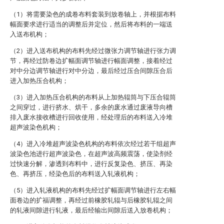
（1）将需要染色的成卷布料套装到放卷轴上，并根据布料
幅面要求进行适当的调整后并定位，然后将布料的一端送
入送布机构；
（2）进入送布机构的布料先经过微张力调节轴进行张力调
节，再经过防卷边扩幅面调节轴进行幅面调整，接着经过
对中分边调节轴进行对中分边，最后经过压合间隙压合后
进入加热压合机构；
（3）进入加热压合机构的布料从上加热辊筒与下压合辊筒
之间穿过，进行挤水、烘干，多余的废水通过废液导向槽
排入废水接收槽进行回收使用，经处理后的布料送入冷堆
超声波染色机构；
（4）进入冷堆超声波染色机构的布料依次经过若干组超声
波染色池进行超声波染色，在超声波高频震荡，使染剂经
过快速分解，渗透到布料中，进行反复染色、挤压、再染
色、再挤压，经染色后的布料送入轧液机构；
（5）进入轧液机构的布料先经过扩幅面调节轴进行左右幅
面卷边的扩福调整，再经过前橡胶轧辊与后橡胶轧辊之间
的轧液间隙进行轧液，最后经输出间隙后送入放卷机构；