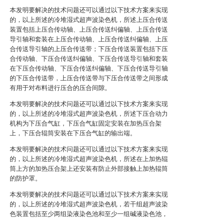
本发明要解决的技术问题还可以通过以下技术方案来实现
的，以上所述的冷堆湿式超声波染色机，所述上压合传送
装置包括上压合传动轴、上压合传送纠偏轴、上压合传送
导引轴和套装在上压合传动轴、上压合传送纠偏轴、上压
合传送导引轴的上压合传送带；下压合传送装置包括下压
合传动轴、下压合传送纠偏轴、下压合传送导引轴和套装
在下压合传动轴、下压合传送纠偏轴、下压合传送导引轴
的下压合传送带，上压合传送带与下压合传送带之间形成
有用于对布料进行压合的压合间隙。
本发明要解决的技术问题还可以通过以下技术方案来实现
的，以上所述的冷堆湿式超声波染色机，所述下压合动力
机构为下压合气缸，下压合气缸固定安装在加热压合架
上，下压合辊筒安装在下压合气缸的输出端。
本发明要解决的技术问题还可以通过以下技术方案来实现
的，以上所述的冷堆湿式超声波染色机，所述在上加热辊
筒上方的加热压合架上还安装有防止外部接触上加热辊筒
的防护罩。
本发明要解决的技术问题还可以通过以下技术方案来实现
的，以上所述的冷堆湿式超声波染色机，若干组超声波染
色装置包括至少两组染液染色池和至少一组碱液染色池，