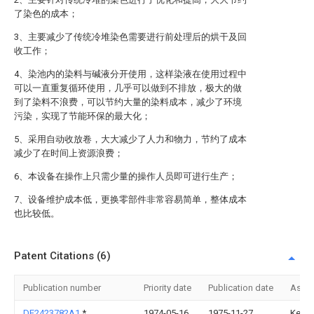
了染色的成本；
3、主要减少了传统冷堆染色需要进行前处理后的烘干及回
收工作；
4、染池内的染料与碱液分开使用，这样染液在使用过程中
可以一直重复循环使用，几乎可以做到不排放，极大的做
到了染料不浪费，可以节约大量的染料成本，减少了环境
污染，实现了节能环保的最大化；
5、采用自动收放卷，大大减少了人力和物力，节约了成本
减少了在时间上资源浪费；
6、本设备在操作上只需少量的操作人员即可进行生产；
7、设备维护成本低，更换零部件非常容易简单，整体成本
也比较低。
Patent Citations (6)
Publication number
Priority date
Publication date
Assi
DE2423782A1
*
1974-05-16
1975-11-27
Kernf