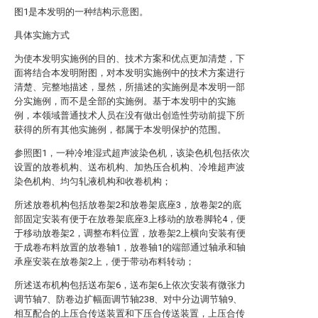
图1是本发明的一种结构示意图。
具体实施方式
为使本发明实施例的目的、技术方案和优点更加清楚，下
面将结合本发明附图，对本发明实施例中的技术方案进行
清楚、完整地描述，显然，所描述的实施例是本发明一部
分实施例，而不是全部的实施例。基于本发明中的实施
例，本领域普通技术人员在没有做出创造性劳动前提下所
获得的所有其他实施例，都属于本发明保护的范围。
参照图1，一种冷堆湿式超声波染色机，该染色机包括依次
设置的放卷机构、送布机构、加热压合机构、冷堆超声波
染色机构、均匀轧液机构和收卷机构；
所述放卷机构包括放卷架2和放卷架底座3，放卷架2的底
部固定安装有便于在放卷架底座3上移动的放卷脚轮4，便
于移动放卷架2，调整布料位置，放卷架2上横向安装有便
于成卷布料放置的放卷轴1，放卷轴1的端部通过轴承和轴
承座安装在放卷架2上，便于带动布料转动；
所述送布机构包括送布架6，送布架6上依次安装有微张力
调节轴7、防卷边扩幅面调节轴238、对中分边调节轴9、
相互配合的上压合传送装置和下压合传送装置，上压合传