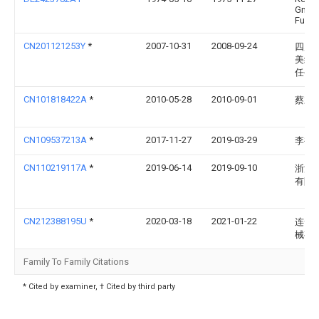
Gmbh
Fuer
CN201121253Y
*
2007-10-31
2008-09-24
四川
美线
任公
CN101818422A
*
2010-05-28
2010-09-01
蔡宗
CN109537213A
*
2017-11-27
2019-03-29
李裕
CN110219117A
*
2019-06-14
2019-09-10
浙江
有限
CN212388195U
*
2020-03-18
2021-01-22
连云
械有
Family To Family Citations
* Cited by examiner, † Cited by third party