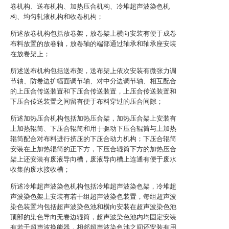
卷机构、送布机构、加热压合机构、冷堆超声波染色机
构、均匀轧液机构和收卷机构；
所述放卷机构包括放卷架，放卷架上横向安装有便于成卷
布料放置的放卷轴，放卷轴的端部通过轴承和轴承座安装
在放卷架上；
所述送布机构包括送布架，送布架上依次安装有微张力调
节轴、防卷边扩幅面调节轴、对中分边调节轴、相互配合
的上压合传送装置和下压合传送装置，上压合传送装置和
下压合传送装置之间留有便于布料穿过的压合间隙；
所述加热压合机构包括加热压合架，加热压合架上安装有
上加热辊筒、下压合辊筒和用于驱动下压合辊筒与上加热
辊筒配合对布料进行挤压的下压合动力机构；下压合辊筒
安装在上加热辊筒的正下方，下压合辊筒下方的加热压合
架上还安装有废液导向槽，废液导向槽上连通有便于废水
收集的废水接收槽；
所述冷堆超声波染色机构包括冷堆超声波染色架，冷堆超
声波染色架上安装有若干组超声波染色装置，每组超声波
染色装置均包括超声波染色池和横向安装在超声波染色池
顶部的染色导向无卷边辊筒，超声波染色池内均固定安装
有若干超声波换能器，相邻超声波染色池之间还安装有用