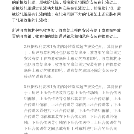
的前橡胶轧辊、后橡胶轧辊，后橡胶轧辊固定安装在轧液架上，
前橡胶轧辊通过轧液动力机构安装在轧液架上，前橡胶轧辊、后
橡胶轧辊留有轧液间隙；在轧液间隙下方的轧液架上还安装有用
于轧液收集的轧液槽；
所述收卷机构包括收卷架，收卷架上横向安装有便于成卷布料放
置的收卷轴，收卷轴的端部通过轴承和轴承座安装在收卷架上。
2.根据权利要求1所述的冷堆湿式超声波染色机，其特征在
于：所述放卷机构还包括放卷架底座，放卷架的底部固定
安装有便于在放卷架底座上移动的放卷脚轮；收卷机构还
包括收卷架底座，收卷架的底部固定安装有便于在收卷架
底座上移动的收卷脚轮；送布架的底部还固定安装有便于
移动的送布脚轮。
3.根据权利要求1所述的冷堆湿式超声波染色机，其特征在
于：所述上压合传送装置包括上压合传动轴、上压合传送
纠偏轴、上压合传送导引轴和套装在上压合传动轴、上压
合传送纠偏轴、上压合传送导引轴的上压合传送带；下压
合传送装置包括下压合传动轴、下压合传送纠偏轴、下压
合传送导引轴和套装在下压合传动轴、下压合传送纠偏
轴、下压合传送导引轴的下压合传送带，上压合传送带与
下压合传送带之间形成有用于对布料进行压合的压合间