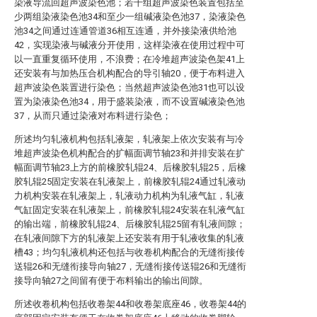
染液导流回超声波染色池；若干组超声波染色装置包括至
少两组染液染色池34和至少一组碱液染色池37，染液染色
池34之间通过连通管道36相互连通，并外接染液供给池
42，实现染液与碱液分开使用，这样染液在使用过程中可
以一直重复循环使用，不浪费；在冷堆超声波染色架41上
还安装有与加热压合机构配合的导引轴20，便于布料进入
超声波染色装置进行染色；当然超声波染色池31也可以设
置为染液染色池34，用于盛装染液，而不设置碱液染色池
37，从而只通过染液对布料进行染色；
所述均匀轧液机构包括轧液架，轧液架上依次安装有与冷
堆超声波染色机构配合的扩幅面调节轴23和并排安装在扩
幅面调节轴23上方的前橡胶轧辊24、后橡胶轧辊25，后橡
胶轧辊25固定安装在轧液架上，前橡胶轧辊24通过轧液动
力机构安装在轧液架上，轧液动力机构为轧液气缸，轧液
气缸固定安装在轧液架上，前橡胶轧辊24安装在轧液气缸
的输出端，前橡胶轧辊24、后橡胶轧辊25留有轧液间隙；
在轧液间隙下方的轧液架上还安装有用于轧液收集的轧液
槽43；均匀轧液机构还包括与收卷机构配合的无缝衔接传
送辊26和无缝衔接导向轴27，无缝衔接传送辊26和无缝衔
接导向轴27之间留有便于布料输出的输出间隙。
所述收卷机构包括收卷架44和收卷架底座46，收卷架44的