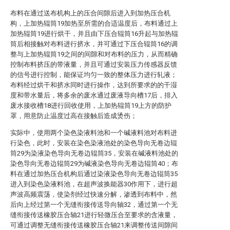
布料在通过送布机构上的压合间隙后进入到加热压合机
构，上加热辊筒19加热至所需的合适温度后，布料通过上
加热辊筒19进行烘干，并且由下压合辊筒16升起与加热辊
筒后相接触对布料进行挤水，并可通过下压合辊筒16的调
整与上加热辊筒19之间的间隙和对布料的压力，从而精确
控制布料挤压的带液量，并且可通过安装压力传感器反馈
的信号进行控制，能保证均匀一致的整体压力进行轧液；
布料经过烘干和挤水同时进行操作，达到所要求的的干湿
度和带水量后，将多余的废水通过废液导向槽17后，排入
废水接收槽18进行回收使用，上加热辊筒19上方的防护
罩，用意防止温度过高在接触后造成烫伤；
实际中，使用两个染色染液料池和一个碱液料池对布料进
行染色，此时，安装在染色染液池处的染色导向无卷边辊
筒29为染液染色导向无卷边辊筒35，安装在碱液料池处的
染色导向无卷边辊筒29为碱液染色导向无卷边辊筒40；布
料在通过加热压合机构后通过染液染色导向无卷边辊筒35
进入到染色染液料池，在超声波换能器30作用下，进行超
声波高频震荡，使染剂经过快速分解，渗透到布料中，然
后向上经过第一个无缝衔接传送导向轴32，通过第一个无
缝衔接传送橡胶压合轴21进行轻微压合至要求的含液量，
可通过调整无缝衔接传送橡胶压合轴21来调整传送间隙间