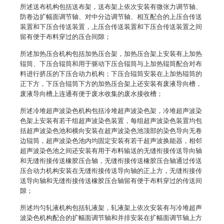
所述送布机构包括送布架，送布架上依次安装有微张力调节轴、
防卷边扩幅面调节轴、对中分边调节轴、相互配合的上压合传送
装置和下压合传送装置，上压合传送装置和下压合传送装置之间
留有便于布料穿过的压合间隙；
所述加热压合机构包括加热压合架，加热压合架上安装有上加热
辊筒、下压合辊筒和用于驱动下压合辊筒与上加热辊筒配合对布
料进行挤压的下压合动力机构；下压合辊筒安装在上加热辊筒的
正下方，下压合辊筒下方的加热压合架上还安装有废液导向槽，
废液导向槽上连通有便于废水收集的废水接收槽；
所述冷堆超声波染色机构包括冷堆超声波染色架，冷堆超声波染
色架上安装有若干组超声波染色装置，每组超声波染色装置均包
括超声波染色池和横向安装在超声波染色池顶部的染色导向无卷
边辊筒，超声波染色池内均固定安装有若干超声波换能器，相邻
超声波染色池之间还安装有用于布料输送的无缝衔接传送导向轴
和无缝衔接传送橡胶压合轴，无缝衔接传送橡胶压合轴通过传送
压合动力机构安装在无缝衔接传送导向轴的正上方，无缝衔接传
送导向轴和无缝衔接传送橡胶压合轴留有便于布料穿过的传送间
隙；
所述均匀轧液机构包括轧液架，轧液架上依次安装有与冷堆超声
波染色机构配合的扩幅面调节轴和并排安装在扩幅面调节轴上方