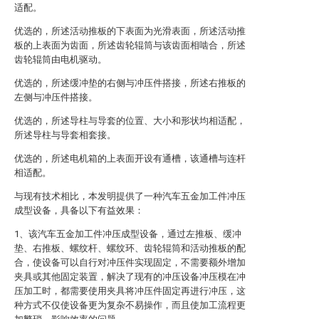
适配。
优选的，所述活动推板的下表面为光滑表面，所述活动推
板的上表面为齿面，所述齿轮辊筒与该齿面相啮合，所述
齿轮辊筒由电机驱动。
优选的，所述缓冲垫的右侧与冲压件搭接，所述右推板的
左侧与冲压件搭接。
优选的，所述导柱与导套的位置、大小和形状均相适配，
所述导柱与导套相套接。
优选的，所述电机箱的上表面开设有通槽，该通槽与连杆
相适配。
与现有技术相比，本发明提供了一种汽车五金加工件冲压
成型设备，具备以下有益效果：
1、该汽车五金加工件冲压成型设备，通过左推板、缓冲
垫、右推板、螺纹杆、螺纹环、齿轮辊筒和活动推板的配
合，使设备可以自行对冲压件实现固定，不需要额外增加
夹具或其他固定装置，解决了现有的冲压设备冲压模在冲
压加工时，都需要使用夹具将冲压件固定再进行冲压，这
种方式不仅使设备更为复杂不易操作，而且使加工流程更