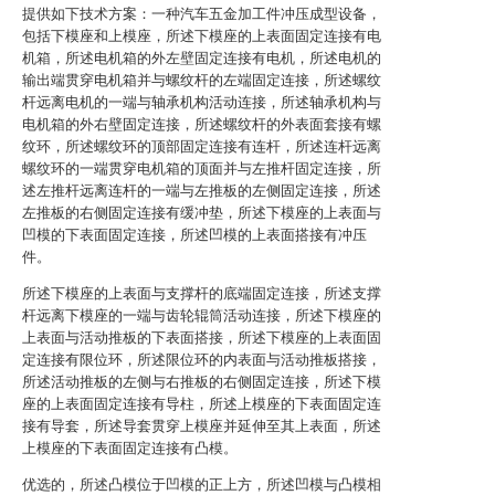
提供如下技术方案：一种汽车五金加工件冲压成型设备，
包括下模座和上模座，所述下模座的上表面固定连接有电
机箱，所述电机箱的外左壁固定连接有电机，所述电机的
输出端贯穿电机箱并与螺纹杆的左端固定连接，所述螺纹
杆远离电机的一端与轴承机构活动连接，所述轴承机构与
电机箱的外右壁固定连接，所述螺纹杆的外表面套接有螺
纹环，所述螺纹环的顶部固定连接有连杆，所述连杆远离
螺纹环的一端贯穿电机箱的顶面并与左推杆固定连接，所
述左推杆远离连杆的一端与左推板的左侧固定连接，所述
左推板的右侧固定连接有缓冲垫，所述下模座的上表面与
凹模的下表面固定连接，所述凹模的上表面搭接有冲压
件。
所述下模座的上表面与支撑杆的底端固定连接，所述支撑
杆远离下模座的一端与齿轮辊筒活动连接，所述下模座的
上表面与活动推板的下表面搭接，所述下模座的上表面固
定连接有限位环，所述限位环的内表面与活动推板搭接，
所述活动推板的左侧与右推板的右侧固定连接，所述下模
座的上表面固定连接有导柱，所述上模座的下表面固定连
接有导套，所述导套贯穿上模座并延伸至其上表面，所述
上模座的下表面固定连接有凸模。
优选的，所述凸模位于凹模的正上方，所述凹模与凸模相