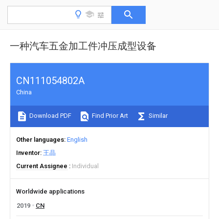
一种汽车五金加工件冲压成型设备
CN111054802A
China
Download PDF
Find Prior Art
Similar
Other languages
English
Inventor
王晶
Current Assignee
Individual
Worldwide applications
2019
CN