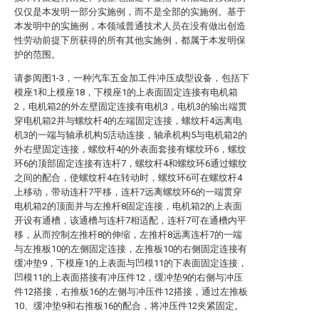
仅仅是本发明一部分实施例，而不是全部的实施例。基于
本发明中的实施例，本领域普通技术人员在没有做出创造
性劳动前提下所获得的所有其他实施例，都属于本发明保
护的范围。
请参阅图1-3，一种汽车五金加工件冲压成型设备，包括下
模座1和上模座18，下模座1的上表面固定连接有电机箱
2，电机箱2的外左壁固定连接有电机3，电机3的输出端贯
穿电机箱2并与螺纹杆4的左端固定连接，螺纹杆4远离电
机3的一端与轴承机构5活动连接，轴承机构5与电机箱2的
外右壁固定连接，螺纹杆4的外表面套接有螺纹环6，螺纹
环6的顶部固定连接有连杆7，螺纹杆4和螺纹环6通过螺纹
之间的配合，使螺纹杆4在转动时，螺纹环6可在螺纹杆4
上移动，带动连杆7平移，连杆7远离螺纹环6的一端贯穿
电机箱2的顶面并与左推杆8固定连接，电机箱2的上表面
开设有通槽，该通槽与连杆7相适配，连杆7可在通槽内平
移，从而控制左推杆8的伸缩，左推杆8远离连杆7的一端
与左推板10的左侧固定连接，左推板10的右侧固定连接有
缓冲垫9，下模座1的上表面与凹模11的下表面固定连接，
凹模11的上表面搭接有冲压件12，缓冲垫9的右侧与冲压
件12搭接，右推板16的左侧与冲压件12搭接，通过左推板
10、缓冲垫9和右推板16的配合，将冲压件12夹紧固定。