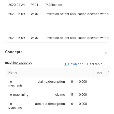
2020-04-24
PB01
Publication
2023-06-09
WD01
Invention patent application deemed withdrawn
2023-06-09
WD01
Invention patent application deemed withdrawn
Concepts
machine-extracted
Download
Filter table
Name
Image
Sec
claims,description
8
0.000
mechanism
machining
claims
5
0.000
abstract,description
6
0.000
punching