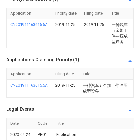
Application
Priority date
Filing date
Title
CN201911163615.5A
2019-11-25
2019-11-25
一种汽车
五金加工
件冲压成
型设备
Applications Claiming Priority (1)
Application
Filing date
Title
CN201911163615.5A
2019-11-25
一种汽车五金加工件冲压
成型设备
Legal Events
Date
Code
Title
2020-04-24
PB01
Publication