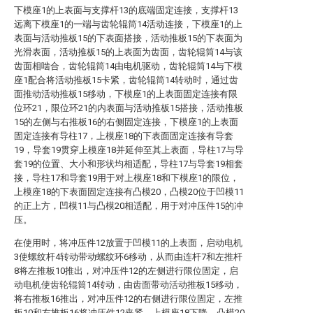
下模座1的上表面与支撑杆13的底端固定连接，支撑杆13
远离下模座1的一端与齿轮辊筒14活动连接，下模座1的上
表面与活动推板15的下表面搭接，活动推板15的下表面为
光滑表面，活动推板15的上表面为齿面，齿轮辊筒14与该
齿面相啮合，齿轮辊筒14由电机驱动，齿轮辊筒14与下模
座1配合将活动推板15卡紧，齿轮辊筒14转动时，通过齿
面推动活动推板15移动，下模座1的上表面固定连接有限
位环21，限位环21的内表面与活动推板15搭接，活动推板
15的左侧与右推板16的右侧固定连接，下模座1的上表面
固定连接有导柱17，上模座18的下表面固定连接有导套
19，导套19贯穿上模座18并延伸至其上表面，导柱17与导
套19的位置、大小和形状均相适配，导柱17与导套19相套
接，导柱17和导套19用于对上模座18和下模座1的限位，
上模座18的下表面固定连接有凸模20，凸模20位于凹模11
的正上方，凹模11与凸模20相适配，用于对冲压件15的冲
压。
在使用时，将冲压件12放置于凹模11的上表面，启动电机
3使螺纹杆4转动带动螺纹环6移动，从而由连杆7和左推杆
8将左推板10推出，对冲压件12的左侧进行限位固定，启
动电机使齿轮辊筒14转动，由齿面带动活动推板15移动，
将右推板16推出，对冲压件12的右侧进行限位固定，左推
板10和右推板16将冲压件12夹紧，上模座18下降，凸模20