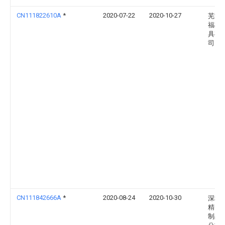
CN111822610A
*
2020-07-22
2020-10-27
芜湖
福机
具有
司
CN111842666A
*
2020-08-24
2020-10-30
深圳
精密
制品