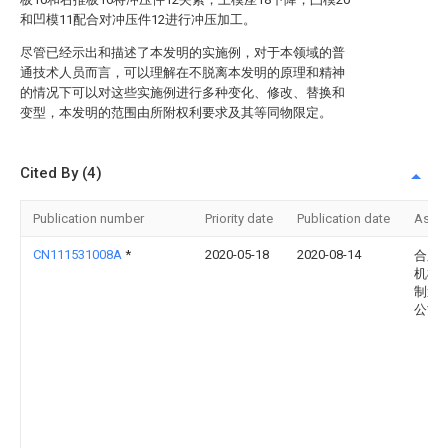
和凹模11配合对冲压件12进行冲压加工。
尽管已经示出和描述了本发明的实施例，对于本领域的普
通技术人员而言，可以理解在不脱离本发明的原理和精神
的情况下可以对这些实施例进行多种变化、修改、替换和
变型，本发明的范围由所附权利要求及其等同物限定。
Cited By (4)
Publication number
Priority date
Publication date
Assi
CN111531008A
*
2020-05-18
2020-08-14
合肥
机械
制造
公司