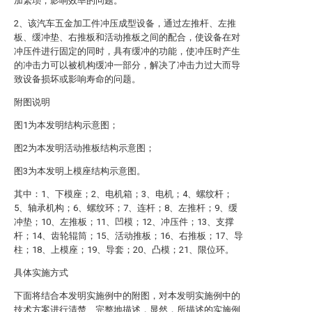
加繁琐，影响效率的问题。
2、该汽车五金加工件冲压成型设备，通过左推杆、左推
板、缓冲垫、右推板和活动推板之间的配合，使设备在对
冲压件进行固定的同时，具有缓冲的功能，使冲压时产生
的冲击力可以被机构缓冲一部分，解决了冲击力过大而导
致设备损坏或影响寿命的问题。
附图说明
图1为本发明结构示意图；
图2为本发明活动推板结构示意图；
图3为本发明上模座结构示意图。
其中：1、下模座；2、电机箱；3、电机；4、螺纹杆；
5、轴承机构；6、螺纹环；7、连杆；8、左推杆；9、缓
冲垫；10、左推板；11、凹模；12、冲压件；13、支撑
杆；14、齿轮辊筒；15、活动推板；16、右推板；17、导
柱；18、上模座；19、导套；20、凸模；21、限位环。
具体实施方式
下面将结合本发明实施例中的附图，对本发明实施例中的
技术方案进行清楚、完整地描述，显然，所描述的实施例