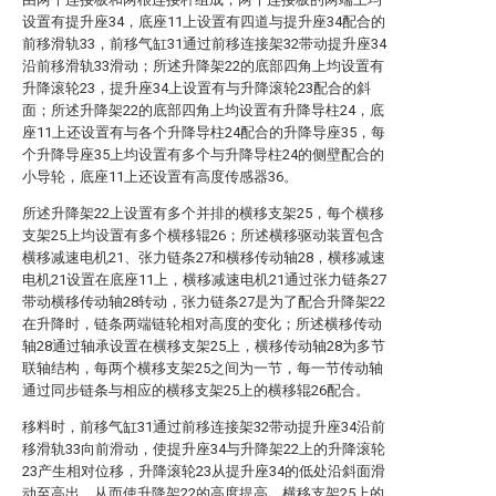
设置有提升座34，底座11上设置有四道与提升座34配合的
前移滑轨33，前移气缸31通过前移连接架32带动提升座34
沿前移滑轨33滑动；所述升降架22的底部四角上均设置有
升降滚轮23，提升座34上设置有与升降滚轮23配合的斜
面；所述升降架22的底部四角上均设置有升降导柱24，底
座11上还设置有与各个升降导柱24配合的升降导座35，每
个升降导座35上均设置有多个与升降导柱24的侧壁配合的
小导轮，底座11上还设置有高度传感器36。
所述升降架22上设置有多个并排的横移支架25，每个横移
支架25上均设置有多个横移辊26；所述横移驱动装置包含
横移减速电机21、张力链条27和横移传动轴28，横移减速
电机21设置在底座11上，横移减速电机21通过张力链条27
带动横移传动轴28转动，张力链条27是为了配合升降架22
在升降时，链条两端链轮相对高度的变化；所述横移传动
轴28通过轴承设置在横移支架25上，横移传动轴28为多节
联轴结构，每两个横移支架25之间为一节，每一节传动轴
通过同步链条与相应的横移支架25上的横移辊26配合。
移料时，前移气缸31通过前移连接架32带动提升座34沿前
移滑轨33向前滑动，使提升座34与升降架22上的升降滚轮
23产生相对位移，升降滚轮23从提升座34的低处沿斜面滑
动至高出，从而使升降架22的高度提高，横移支架25上的