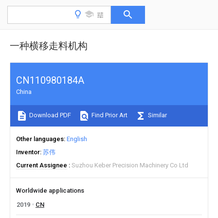
一种横移走料机构
CN110980184A
China
Download PDF
Find Prior Art
Similar
Other languages
English
Inventor
苏伟
Current Assignee
Suzhou Keber Precision Machinery Co Ltd
Worldwide applications
2019
CN