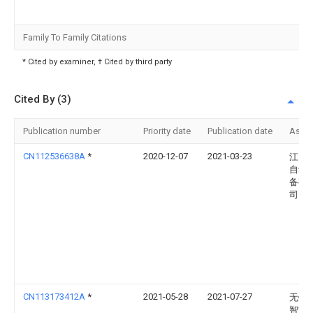
Family To Family Citations
* Cited by examiner, † Cited by third party
Cited By (3)
Publication number
Priority date
Publication date
Assi
CN112536638A
*
2020-12-07
2021-03-23
江门
自动
备有
司
CN113173412A
*
2021-05-28
2021-07-27
无锡
智能