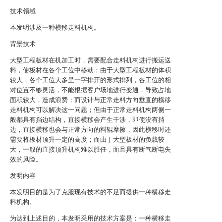
技术领域
本发明涉及一种横移走料机构。
背景技术
大型工程板材在机加工时，需要配合走料机构进行搬运送
料，使板材在各个工位中移动；由于大型工程板材的体积
较大，各个工位大多呈一字排开的形式排列，各工位的相
对位置不够灵活，不能根据客户场地进行变通，导致占地
面积较大，造成浪费；而设计与正常走料方向垂直的横移
走料机构可以解决这一问题；但由于正常走料机构两侧一
般都具有挡边结构，直接横移会产生干涉，即使没有挡
边，直接横移也会与正常方向的料辊摩擦，因此横移时还
需要将板材顶升一定的高度；而由于大型板材的负载较
大，一般的直接顶升机构难以胜任，而且具有断气断电失
效的风险。
发明内容
本发明目的是为了克服现有技术的不足而提供一种横移走
料机构。
为达到上述目的，本发明采用的技术方案是：一种横移走