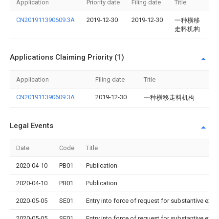
Application
Priority date
Filing date
Title
CN201911390609.3A
2019-12-30
2019-12-30
一种横移
走料机构
Applications Claiming Priority (1)
Application
Filing date
Title
CN201911390609.3A
2019-12-30
一种横移走料机构
Legal Events
Date
Code
Title
2020-04-10
PB01
Publication
2020-04-10
PB01
Publication
2020-05-05
SE01
Entry into force of request for substantive exa
2020-05-05
SE01
Entry into force of request for substantive exa