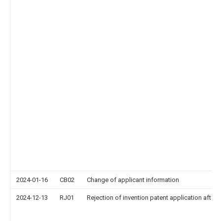
2024-01-16
CB02
Change of applicant information
2024-12-13
RJ01
Rejection of invention patent application after 