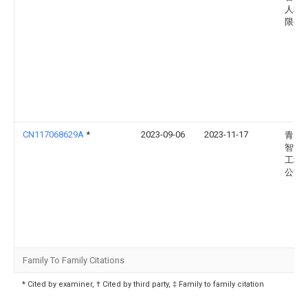
人科
限公
CN117068629A
*
2023-09-06
2023-11-17
青岛
智能
工程
公司
Family To Family Citations
* Cited by examiner, † Cited by third party, ‡ Family to family citation