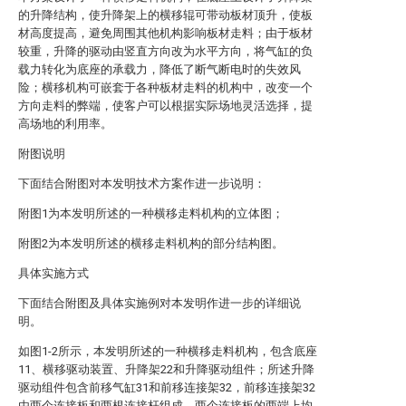
的升降结构，使升降架上的横移辊可带动板材顶升，使板
材高度提高，避免周围其他机构影响板材走料；由于板材
较重，升降的驱动由竖直方向改为水平方向，将气缸的负
载力转化为底座的承载力，降低了断气断电时的失效风
险；横移机构可嵌套于各种板材走料的机构中，改变一个
方向走料的弊端，使客户可以根据实际场地灵活选择，提
高场地的利用率。
附图说明
下面结合附图对本发明技术方案作进一步说明：
附图1为本发明所述的一种横移走料机构的立体图；
附图2为本发明所述的横移走料机构的部分结构图。
具体实施方式
下面结合附图及具体实施例对本发明作进一步的详细说
明。
如图1-2所示，本发明所述的一种横移走料机构，包含底座
11、横移驱动装置、升降架22和升降驱动组件；所述升降
驱动组件包含前移气缸31和前移连接架32，前移连接架32
由两个连接板和两根连接杆组成，两个连接板的两端上均