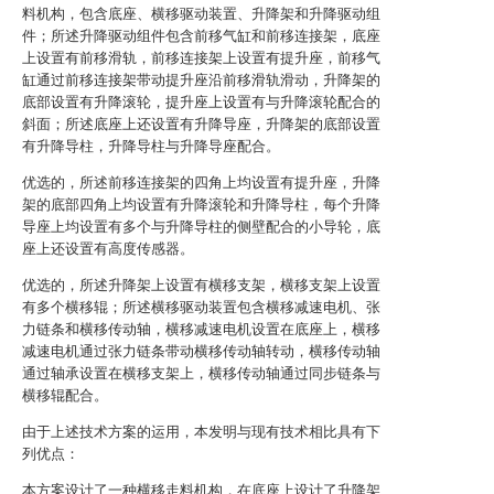
料机构，包含底座、横移驱动装置、升降架和升降驱动组
件；所述升降驱动组件包含前移气缸和前移连接架，底座
上设置有前移滑轨，前移连接架上设置有提升座，前移气
缸通过前移连接架带动提升座沿前移滑轨滑动，升降架的
底部设置有升降滚轮，提升座上设置有与升降滚轮配合的
斜面；所述底座上还设置有升降导座，升降架的底部设置
有升降导柱，升降导柱与升降导座配合。
优选的，所述前移连接架的四角上均设置有提升座，升降
架的底部四角上均设置有升降滚轮和升降导柱，每个升降
导座上均设置有多个与升降导柱的侧壁配合的小导轮，底
座上还设置有高度传感器。
优选的，所述升降架上设置有横移支架，横移支架上设置
有多个横移辊；所述横移驱动装置包含横移减速电机、张
力链条和横移传动轴，横移减速电机设置在底座上，横移
减速电机通过张力链条带动横移传动轴转动，横移传动轴
通过轴承设置在横移支架上，横移传动轴通过同步链条与
横移辊配合。
由于上述技术方案的运用，本发明与现有技术相比具有下
列优点：
本方案设计了一种横移走料机构，在底座上设计了升降架