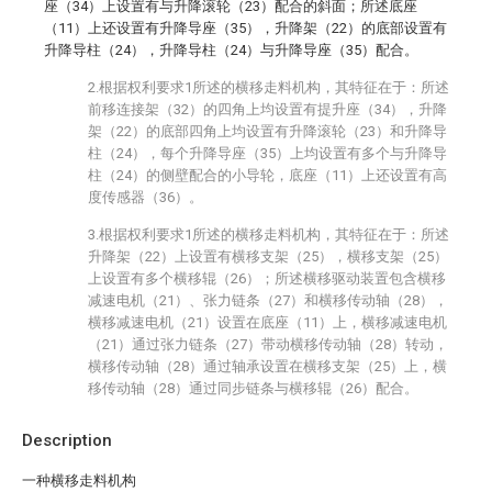
座（34）上设置有与升降滚轮（23）配合的斜面；所述底座
（11）上还设置有升降导座（35），升降架（22）的底部设置有
升降导柱（24），升降导柱（24）与升降导座（35）配合。
2.根据权利要求1所述的横移走料机构，其特征在于：所述
前移连接架（32）的四角上均设置有提升座（34），升降
架（22）的底部四角上均设置有升降滚轮（23）和升降导
柱（24），每个升降导座（35）上均设置有多个与升降导
柱（24）的侧壁配合的小导轮，底座（11）上还设置有高
度传感器（36）。
3.根据权利要求1所述的横移走料机构，其特征在于：所述
升降架（22）上设置有横移支架（25），横移支架（25）
上设置有多个横移辊（26）；所述横移驱动装置包含横移
减速电机（21）、张力链条（27）和横移传动轴（28），
横移减速电机（21）设置在底座（11）上，横移减速电机
（21）通过张力链条（27）带动横移传动轴（28）转动，
横移传动轴（28）通过轴承设置在横移支架（25）上，横
移传动轴（28）通过同步链条与横移辊（26）配合。
Description
一种横移走料机构