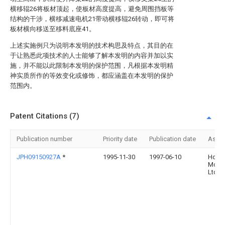
横移辊26将板材顶起，使板材高度提高，避免周围挡板等
结构的干涉，横移减速电机21带动横移辊26转动，即可将
板材横向移送至移料底座41。
上述实施例只为说明本发明的技术构思及特点，其目的在
于让熟悉此项技术的人士能够了解本发明的内容并加以实
施，并不能以此限制本发明的保护范围，凡根据本发明精
神实质所作的等效变化或修饰，都应涵盖在本发明的保护
范围内。
Patent Citations (7)
Publication number
Priority date
Publication date
Assi
JPH09150927A
*
1995-11-30
1997-06-10
Hond
Motor
Ltd