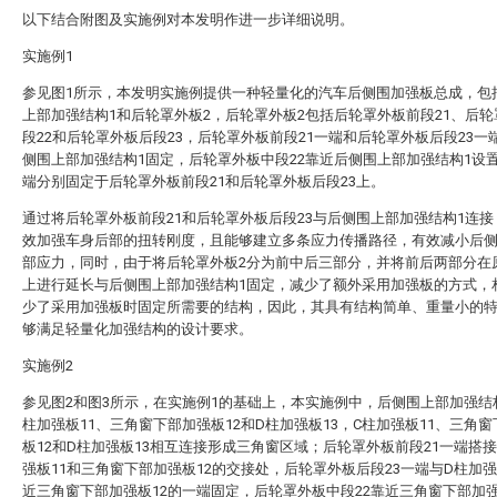
以下结合附图及实施例对本发明作进一步详细说明。
实施例1
参见图1所示，本发明实施例提供一种轻量化的汽车后侧围加强板总成，包
上部加强结构1和后轮罩外板2，后轮罩外板2包括后轮罩外板前段21、后
段22和后轮罩外板后段23，后轮罩外板前段21一端和后轮罩外板后段23一
侧围上部加强结构1固定，后轮罩外板中段22靠近后侧围上部加强结构1设
端分别固定于后轮罩外板前段21和后轮罩外板后段23上。
通过将后轮罩外板前段21和后轮罩外板后段23与后侧围上部加强结构1连
效加强车身后部的扭转刚度，且能够建立多条应力传播路径，有效减小后
部应力，同时，由于将后轮罩外板2分为前中后三部分，并将前后两部分在
上进行延长与后侧围上部加强结构1固定，减少了额外采用加强板的方式，
少了采用加强板时固定所需要的结构，因此，其具有结构简单、重量小的
够满足轻量化加强结构的设计要求。
实施例2
参见图2和图3所示，在实施例1的基础上，本实施例中，后侧围上部加强结
柱加强板11、三角窗下部加强板12和D柱加强板13，C柱加强板11、三角
板12和D柱加强板13相互连接形成三角窗区域；后轮罩外板前段21一端搭接
强板11和三角窗下部加强板12的交接处，后轮罩外板后段23一端与D柱加强
近三角窗下部加强板12的一端固定，后轮罩外板中段22靠近三角窗下部加强