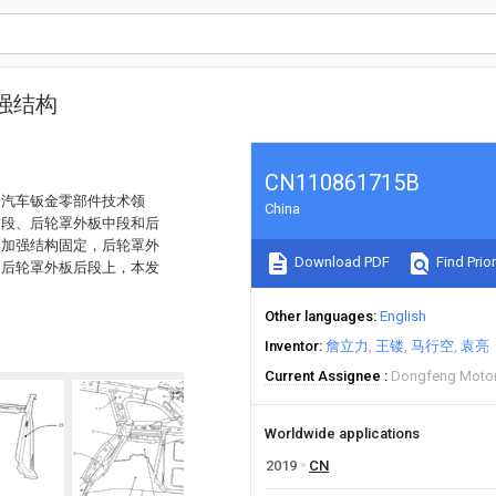
强结构
CN110861715B
及汽车钣金零部件技术领
China
前段、后轮罩外板中段和后
部加强结构固定，后轮罩外
Download PDF
Find Prior
和后轮罩外板后段上，本发
Other languages
English
Inventor
詹立力
王镂
马行空
袁亮
Current Assignee
Dongfeng Motor
Worldwide applications
2019
CN