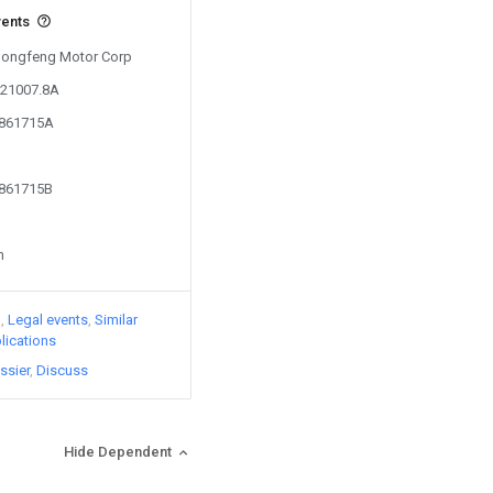
vents
 Dongfeng Motor Corp
121007.8A
0861715A
0861715B
n
)
Legal events
Similar
lications
ssier
Discuss
Hide Dependent