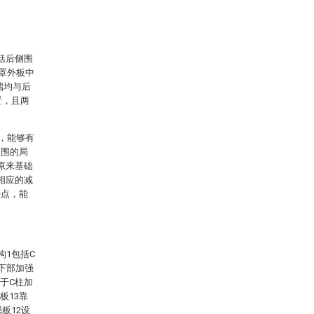
括后侧围
轮罩外板中
端均与后
置，且两
接，能够有
侧围的局
原来基础
相应的减
特点，能
构1包括C
窗下部加强
于C柱加
板13靠
板12设