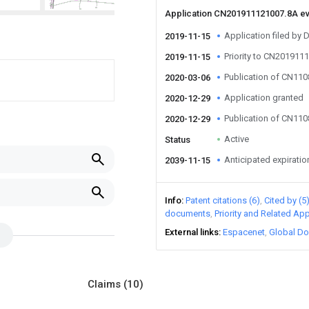
Application CN201911121007.8A e
Application filed by
2019-11-15
Priority to CN201911
2019-11-15
Publication of CN11
2020-03-06
Application granted
2020-12-29
Publication of CN11
2020-12-29
Active
Status
Anticipated expiratio
2039-11-15
Info
Patent citations (6)
Cited by (5
documents
Priority and Related App
External links
Espacenet
Global Do
Claims
(10)