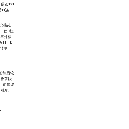
强板131
11连
的交接处，
，使C柱
轮罩外板
11、D
扭转刚
增加后轮
外板前段
大，使其能
转刚度。
：