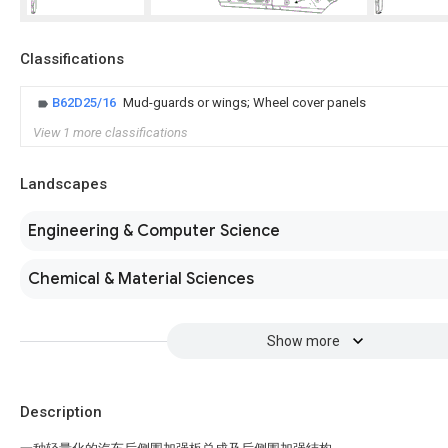
Classifications
B62D25/16
Mud-guards or wings; Wheel cover panels
View 1 more classifications
Landscapes
Engineering & Computer Science
Chemical & Material Sciences
Show more
Description