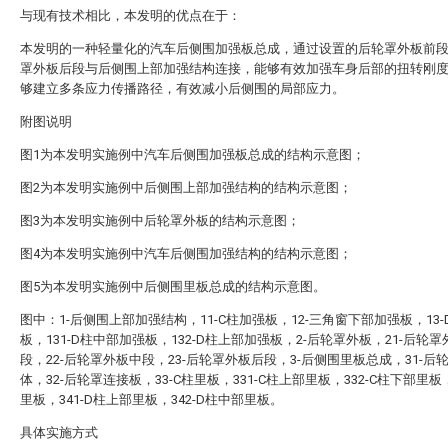
与现有技术相比，本发明的优点在于：
本发明的一种轻量化的汽车后侧围加强板总成，通过设置的后轮罩外板前
罩外板后段与后侧围上部加强结构连接，能够有效加强车身后部的扭转刚
够建立多条应力传播路径，有效减小后侧围的局部应力。
附图说明
图1为本发明实施例中汽车后侧围加强板总成的结构示意图；
图2为本发明实施例中后侧围上部加强结构的结构示意图；
图3为本发明实施例中后轮罩外板的结构示意图；
图4为本发明实施例中汽车后侧围加强结构的结构示意图；
图5为本发明实施例中后侧围里板总成的结构示意图。
图中：1-后侧围上部加强结构，11-C柱加强板，12-三角窗下部加强板，13
板，131-D柱中部加强板，132-D柱上部加强板，2-后轮罩外板，21-后轮
段，22-后轮罩外板中段，23-后轮罩外板后段，3-后侧围里板总成，31-后
体，32-后轮罩连接板，33-C柱里板，331-C柱上部里板，332-C柱下部里板，
里板，341-D柱上部里板，342-D柱中部里板。
具体实施方式