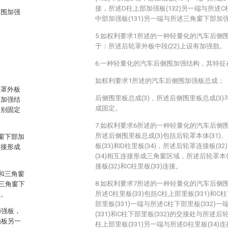
接，所述D柱上部加强板(132)另一端与所述C
侧围加强
中部加强板(131)另一端与所述三角窗下部加强
5.如权利要求1所述的一种轻量化的汽车后侧
于：所述后轮罩外板中段(22)上设有加强肋。
6.一种轻量化的汽车后侧围加强结构，其特征
如权利要求1所述的汽车后侧围加强板总成；
轮罩外板
后侧围里板总成(3)，所述后侧围里板总成(3
部加强结
成固定。
分别固定
7.如权利要求6所述的一种轻量化的汽车后侧
所述后侧围里板总成(3)包括后轮罩本体(31)、
窗下部加
板(33)和D柱里板(34)，所述后轮罩连接板(32
连接形成
(34)相互连接形成三角窗区域，所述后轮罩本
接板(32)和C柱里板(33)连接。
和三角窗
8.如权利要求7所述的一种轻量化的汽车后侧
三角窗下
所述C柱里板(33)包括C柱上部里板(331)和C
置。
部里板(331)一端与所述C柱下部里板(332)
加强板，
(331)和C柱下部里板(332)的交接处与所述后
强板另一
柱上部里板(331)另一端与所述D柱里板(34)