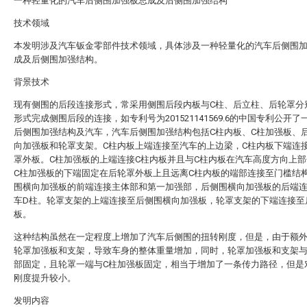
一种轻量化的汽车后侧围加强板总成及后侧围加强结构
技术领域
本发明涉及汽车钣金零部件技术领域，具体涉及一种轻量化的汽车后侧围
成及后侧围加强结构。
背景技术
现有侧围的后段连接形式，常采用侧围后段内板与C柱、后立柱、后轮罩分
形式完成侧围后段的连接，如专利号为201521141569.6的中国专利公开了
后侧围加强结构及汽车，汽车后侧围加强结构包括C柱内板、C柱加强板、
向加强板和轮罩支架。C柱内板上端连接至汽车的上边梁，C柱内板下端连
罩外板。C柱加强板的上端连接C柱内板并且与C柱内板在汽车高度方向上
C柱加强板的下端固定在后轮罩外板上且远离C柱内板的端部连接至门槛结
围横向加强板的前端连接主体部和第一加强部，后侧围横向加强板的后端
车D柱。轮罩支架的上端连接至后侧围横向加强板，轮罩支架的下端连接至
板。
这种结构虽然在一定程度上增加了汽车后侧围的扭转刚度，但是，由于额
轮罩加强板和支架，导致车身的整体重量增加，同时，轮罩加强板和支架
部固定，且轮罩一端与C柱加强板固定，相当于增加了一条传力路径，但是
刚度提升较小。
发明内容