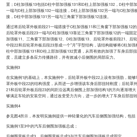
置；D柱加强板13包括D柱中部加强板131和D柱上部加强板132，D柱中部加
一端与D柱上部加强板132一端连接，D柱上部加强板132另一端与C柱加强板
接，D柱中部加强板131另一端与三角窗下部加强板12连接。
通过将后轮罩外板前段21一端搭接于C柱加强板11和三角窗下部加强板12
后轮罩外板后段23一端与D柱加强板13靠近三角窗下部加强板12的一端固定
加强板11、三角窗下部加强板12、D柱加强板13、后轮罩外板前段21、后
中段22和后轮罩外板后段23形成一个“月”字型结构，该结构能够将C柱加强板
柱中部加强板131和D柱上部加强板132贯通，从而有效的加强了车身后部
度，且建立多条应力传播路径，并有效减小后侧围的局部应力。
实施例3
在实施例1的基础上，本实施例中，后轮罩外板中段22上设有加强肋，能够
罩外板中段22的结构强度，从而进一步增强该车身后部扭转刚度；后轮罩
21和后轮罩外板后段23的间距沿远离后侧围上部加强结构1的方向逐渐增
够满足车轮的安装空间，通过改变受力方向，进一步的增大了车身后部扭
实施例4
参见图4所示，本发明实施例提供一种轻量化的汽车后侧围加强结构，包括
实施例1至3中的汽车后侧围加强板总成；
后侧围里板总成3，后侧围里板总成3与汽车后侧围加强板总成固定。