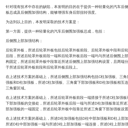
针对现有技术中存在的缺陷，本发明的目的在于提供一种轻量化的汽车后
板总成及后侧围加强结构，能够增强车身后部扭转强度。
为达到以上目的，本发明采取的技术方案是：
第一方面，提供一种轻量化的汽车后侧围加强板总成，包括：
后侧围上部加强结构；
后轮罩外板，所述后轮罩外板包括后轮罩外板前段、后轮罩外板中段和后
后段，所述后轮罩外板前段一端和后轮罩外板后段一端均与所述后侧围上
构固定，所述后轮罩外板中段靠近所述后侧围上部加强结构设置，且两端
于所述后轮罩外板前段和后轮罩外板后段上。
在上述技术方案的基础上，所述后侧围上部加强结构包括C柱加强板、三角
强板和D柱加强板，所述C柱加强板、三角窗下部加强板和D柱加强板相互
三角窗区域。
在上述技术方案的基础上，所述后轮罩外板前段一端搭接于所述C柱加强板
下部加强板的交接处，所述后轮罩外板后段一端与所述D柱加强板靠近所述
部加强板的一端固定，所述后轮罩外板中段靠近所述三角窗下部加强板设
在上述技术方案的基础上，所述D柱加强板包括D柱中部加强板和D柱上部
所述D柱中部加强板一端与所述D柱上部加强板一端连接，所述D柱上部加