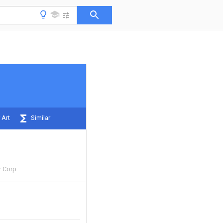
 Art
Similar
 Corp