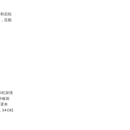
段和后轮
度，且能
-D柱加强
罩外板前
轮罩本
34-D柱