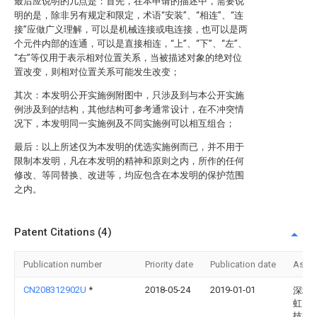
最后应说明的几点是：首先，在本申请的描述中，需要说
明的是，除非另有规定和限定，术语“安装”、“相连”、“连
接”应做广义理解，可以是机械连接或电连接，也可以是两
个元件内部的连通，可以是直接相连，“上”、“下”、“左”、
“右”等仅用于表示相对位置关系，当被描述对象的绝对位
置改变，则相对位置关系可能发生改变；
其次：本发明公开实施例附图中，只涉及到与本公开实施
例涉及到的结构，其他结构可参考通常设计，在不冲突情
况下，本发明同一实施例及不同实施例可以相互组合；
最后：以上所述仅为本发明的优选实施例而已，并不用于
限制本发明，凡在本发明的精神和原则之内，所作的任何
修改、等同替换、改进等，均应包含在本发明的保护范围
之内。
Patent Citations (4)
Publication number
Priority date
Publication date
Assi
CN208312902U
*
2018-05-24
2019-01-01
深圳
虹电
技有