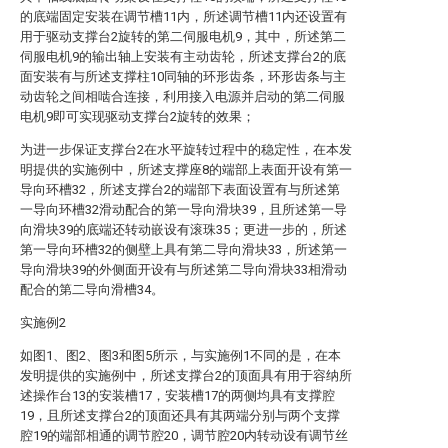
的底端固定安装在调节槽11内，所述调节槽11内还设置有
用于驱动支撑台2旋转的第二伺服电机9，其中，所述第二
伺服电机9的输出轴上安装有主动齿轮，所述支撑台2的底
面安装有与所述支撑柱10同轴的环形齿条，环形齿条与主
动齿轮之间相啮合连接，利用接入电源并启动的第二伺服
电机9即可实现驱动支撑台2旋转的效果；
为进一步保证支撑台2在水平旋转过程中的稳定性，在本发
明提供的实施例中，所述支撑座8的端部上表面开设有第一
导向环槽32，所述支撑台2的端部下表面设置有与所述第
一导向环槽32滑动配合的第一导向滑块39，且所述第一导
向滑块39的底端还转动嵌设有滚珠35；更进一步的，所述
第一导向环槽32的侧壁上具有第二导向滑块33，所述第一
导向滑块39的外侧面开设有与所述第二导向滑块33相滑动
配合的第二导向滑槽34。
实施例2
如图1、图2、图3和图5所示，与实施例1不同的是，在本
发明提供的实施例中，所述支撑台2的顶面具有用于容纳所
述操作台13的安装槽17，安装槽17的两侧均具有支撑腔
19，且所述支撑台2的顶面还具有其两端分别与两个支撑
腔19的端部相通的调节腔20，调节腔20内转动设有调节丝