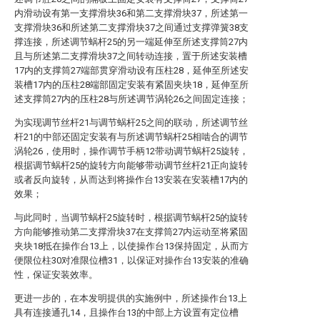
内滑动设有第一支撑滑块36和第二支撑滑块37，所述第一
支撑滑块36和所述第二支撑滑块37之间通过支撑弹簧38支
撑连接，所述调节蜗杆25的另一端延伸至所述支撑筒27内
且与所述第二支撑滑块37之间转动连接，置于所述安装槽
17内的支撑筒27端部贯穿滑动设有压柱28，延伸至所述安
装槽17内的压柱28端部固定安装有紧固夹块18，延伸至所
述支撑筒27内的压柱28与所述调节涡轮26之间固定连接；
为实现调节丝杆21与调节蜗杆25之间的联动，所述调节丝
杆21的中部还固定安装有与所述调节蜗杆25相啮合的调节
涡轮26，使用时，操作调节手柄12带动调节蜗杆25旋转，
根据调节蜗杆25的旋转方向能够带动调节丝杆21正向旋转
或者反向旋转，从而达到将操作台13安装在安装槽17内的
效果；
与此同时，当调节蜗杆25旋转时，根据调节蜗杆25的旋转
方向能够推动第二支撑滑块37在支撑筒27内运动至将紧固
夹块18抵在操作台13上，以使操作台13保持固定，从而方
便限位柱30对准限位槽31，以保证对操作台13安装的准确
性，保证安装效率。
更进一步的，在本发明提供的实施例中，所述操作台13上
具有连接通孔14，且操作台13的中部上方设置有定位槽