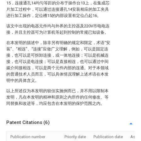
15，连接通孔14均匀等距的分布于操作台13上，在集成芯
片加工过程中，可以通过连接通孔14安装相应的加工夹具
进行加工操作，定位槽15的内部设置有定位凸起16。
该文中出现的电器元件均与外界的主控器及220V市电电连
接，并且主控器可为计算机等起到控制的常规已知设备。
在本发明的描述中，除非另有明确的规定和限定，术语“安
装”、“相连”、“连接”应做广义理解，例如，可以是固定连
接，也可以是可拆卸连接，或一体地连接；可以是机械连
接，也可以是电连接；可以是直接相连，也可以通过中间
媒介间接相连，可以是两个元件内部的连通。对于本领域
的普通技术人员而言，可以具体情况理解上述术语在本发
明中的具体含义。
以上所述仅为本发明的较佳实施例而已，并不用以限制本
发明，凡在本发明的精神和原则之内所作的任何修改、等
同替换和改进等，均应包含在本发明的保护范围之内。
Patent Citations (6)
Publication number
Priority date
Publication date
Assi