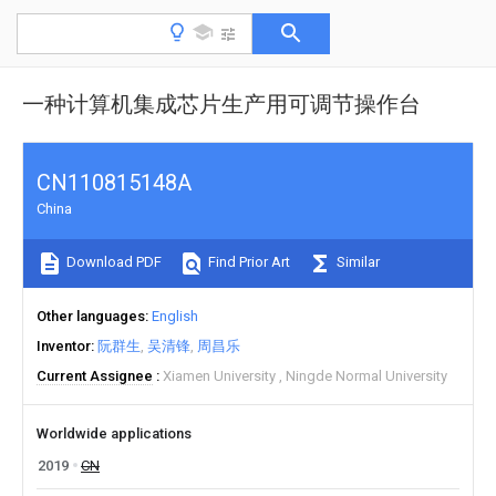
一种计算机集成芯片生产用可调节操作台
CN110815148A
China
Download PDF
Find Prior Art
Similar
Other languages
English
Inventor
阮群生
吴清锋
周昌乐
Current Assignee
Xiamen University
Ningde Normal University
Worldwide applications
2019
CN