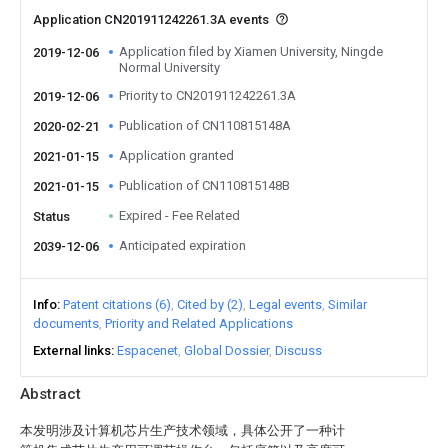
Application CN201911242261.3A events
Application filed by Xiamen University, Ningde
2019-12-06
Normal University
Priority to CN201911242261.3A
2019-12-06
Publication of CN110815148A
2020-02-21
Application granted
2021-01-15
Publication of CN110815148B
2021-01-15
Expired - Fee Related
Status
Anticipated expiration
2039-12-06
Info
Patent citations (6)
Cited by (2)
Legal events
Similar
documents
Priority and Related Applications
External links
Espacenet
Global Dossier
Discuss
Abstract
本发明涉及计算机芯片生产技术领域，具体公开了一种计