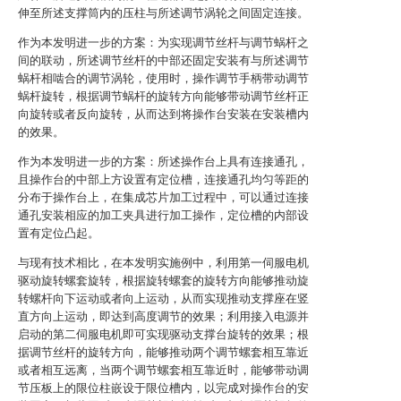
伸至所述支撑筒内的压柱与所述调节涡轮之间固定连接。
作为本发明进一步的方案：为实现调节丝杆与调节蜗杆之
间的联动，所述调节丝杆的中部还固定安装有与所述调节
蜗杆相啮合的调节涡轮，使用时，操作调节手柄带动调节
蜗杆旋转，根据调节蜗杆的旋转方向能够带动调节丝杆正
向旋转或者反向旋转，从而达到将操作台安装在安装槽内
的效果。
作为本发明进一步的方案：所述操作台上具有连接通孔，
且操作台的中部上方设置有定位槽，连接通孔均匀等距的
分布于操作台上，在集成芯片加工过程中，可以通过连接
通孔安装相应的加工夹具进行加工操作，定位槽的内部设
置有定位凸起。
与现有技术相比，在本发明实施例中，利用第一伺服电机
驱动旋转螺套旋转，根据旋转螺套的旋转方向能够推动旋
转螺杆向下运动或者向上运动，从而实现推动支撑座在竖
直方向上运动，即达到高度调节的效果；利用接入电源并
启动的第二伺服电机即可实现驱动支撑台旋转的效果；根
据调节丝杆的旋转方向，能够推动两个调节螺套相互靠近
或者相互远离，当两个调节螺套相互靠近时，能够带动调
节压板上的限位柱嵌设于限位槽内，以完成对操作台的安