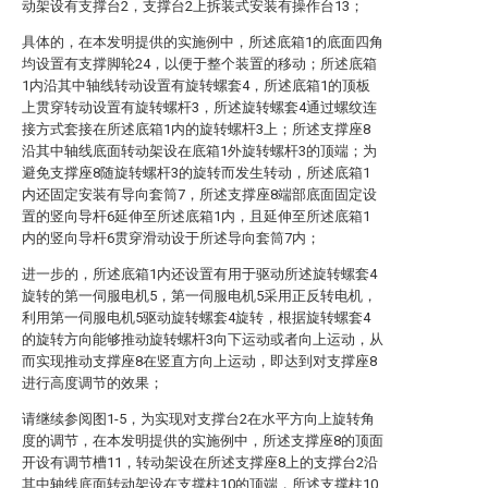
动架设有支撑台2，支撑台2上拆装式安装有操作台13；
具体的，在本发明提供的实施例中，所述底箱1的底面四角
均设置有支撑脚轮24，以便于整个装置的移动；所述底箱
1内沿其中轴线转动设置有旋转螺套4，所述底箱1的顶板
上贯穿转动设置有旋转螺杆3，所述旋转螺套4通过螺纹连
接方式套接在所述底箱1内的旋转螺杆3上；所述支撑座8
沿其中轴线底面转动架设在底箱1外旋转螺杆3的顶端；为
避免支撑座8随旋转螺杆3的旋转而发生转动，所述底箱1
内还固定安装有导向套筒7，所述支撑座8端部底面固定设
置的竖向导杆6延伸至所述底箱1内，且延伸至所述底箱1
内的竖向导杆6贯穿滑动设于所述导向套筒7内；
进一步的，所述底箱1内还设置有用于驱动所述旋转螺套4
旋转的第一伺服电机5，第一伺服电机5采用正反转电机，
利用第一伺服电机5驱动旋转螺套4旋转，根据旋转螺套4
的旋转方向能够推动旋转螺杆3向下运动或者向上运动，从
而实现推动支撑座8在竖直方向上运动，即达到对支撑座8
进行高度调节的效果；
请继续参阅图1-5，为实现对支撑台2在水平方向上旋转角
度的调节，在本发明提供的实施例中，所述支撑座8的顶面
开设有调节槽11，转动架设在所述支撑座8上的支撑台2沿
其中轴线底面转动架设在支撑柱10的顶端，所述支撑柱10