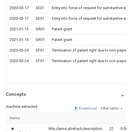
2020-03-17
SE01
Entry into force of request for substantive exa
2020-03-17
SE01
Entry into force of request for substantive exa
2021-01-15
GR01
Patent grant
2021-01-15
GR01
Patent grant
2023-03-24
CF01
Termination of patent right due to non-payment
2023-03-24
CF01
Termination of patent right due to non-payment
Concepts
machine-extracted
Download
Filter table
Name
title,claims,abstract,description
22
0.000