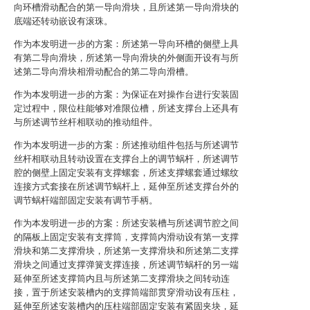
向环槽滑动配合的第一导向滑块，且所述第一导向滑块的
底端还转动嵌设有滚珠。
作为本发明进一步的方案：所述第一导向环槽的侧壁上具
有第二导向滑块，所述第一导向滑块的外侧面开设有与所
述第二导向滑块相滑动配合的第二导向滑槽。
作为本发明进一步的方案：为保证在对操作台进行安装固
定过程中，限位柱能够对准限位槽，所述支撑台上还具有
与所述调节丝杆相联动的推动组件。
作为本发明进一步的方案：所述推动组件包括与所述调节
丝杆相联动且转动设置在支撑台上的调节蜗杆，所述调节
腔的侧壁上固定安装有支撑螺套，所述支撑螺套通过螺纹
连接方式套接在所述调节蜗杆上，延伸至所述支撑台外的
调节蜗杆端部固定安装有调节手柄。
作为本发明进一步的方案：所述安装槽与所述调节腔之间
的隔板上固定安装有支撑筒，支撑筒内滑动设有第一支撑
滑块和第二支撑滑块，所述第一支撑滑块和所述第二支撑
滑块之间通过支撑弹簧支撑连接，所述调节蜗杆的另一端
延伸至所述支撑筒内且与所述第二支撑滑块之间转动连
接，置于所述安装槽内的支撑筒端部贯穿滑动设有压柱，
延伸至所述安装槽内的压柱端部固定安装有紧固夹块，延