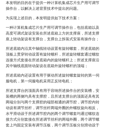
本发明的目的在于提供一种计算机集成芯片生产用可调节
操作台，以解决上述背景技术中提出的问题。
为实现上述目的，本发明提供如下技术方案：
一种计算机集成芯片生产用可调节操作台，包括底箱以及
高度可调式架设安装在所述底箱上方的支撑座，所述支撑
座上转动架设有支撑台，支撑台上拆装式安装有操作台；
所述底箱内沿其中轴线转动设置有旋转螺套，所述底箱的
顶板上贯穿转动设置有旋转螺杆，所述旋转螺套通过螺纹
连接方式套接在所述底箱内的旋转螺杆上；所述支撑座沿
其中轴线底面转动架设在底箱外旋转螺杆的顶端；
所述底箱内还设置有用于驱动所述旋转螺套旋转的第一伺
服电机，第一伺服电机采用正反转电机；
所述支撑台的顶面具有用于容纳所述操作台的安装槽，安
装槽的两侧均具有支撑腔，且所述支撑台的顶面还具有其
两端分别与两个支撑腔的端部相通的调节腔，调节腔内转
动设有调节丝杆，调节丝杆两端外圈的外螺纹旋向相反，
水平滑动设于所述调节腔内的两个调节螺套均通过螺纹连
接方式分别套接在所述调节丝杆的两端外圈，两个调节螺
套上均固定安装有调节压板，两个调节压板分别滑动设于