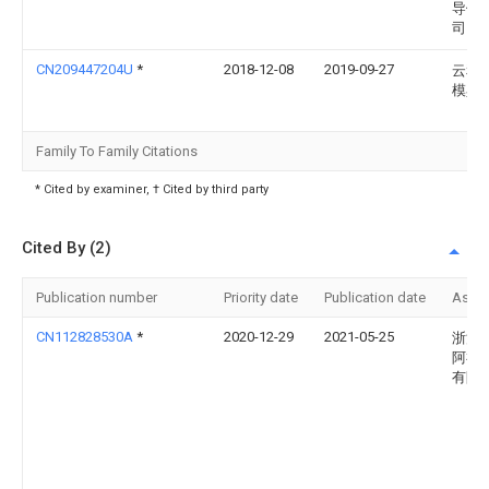
导体
司
CN209447204U
*
2018-12-08
2019-09-27
云和
模具
Family To Family Citations
* Cited by examiner, † Cited by third party
Cited By (2)
Publication number
Priority date
Publication date
Assi
CN112828530A
*
2020-12-29
2021-05-25
浙江
阿祥
有限