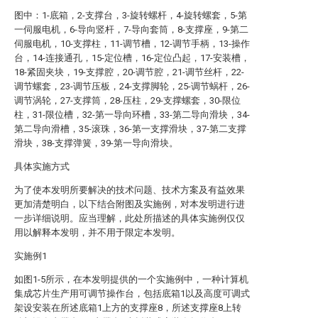
图中：1-底箱，2-支撑台，3-旋转螺杆，4-旋转螺套，5-第
一伺服电机，6-导向竖杆，7-导向套筒，8-支撑座，9-第二
伺服电机，10-支撑柱，11-调节槽，12-调节手柄，13-操作
台，14-连接通孔，15-定位槽，16-定位凸起，17-安装槽，
18-紧固夹块，19-支撑腔，20-调节腔，21-调节丝杆，22-
调节螺套，23-调节压板，24-支撑脚轮，25-调节蜗杆，26-
调节涡轮，27-支撑筒，28-压柱，29-支撑螺套，30-限位
柱，31-限位槽，32-第一导向环槽，33-第二导向滑块，34-
第二导向滑槽，35-滚珠，36-第一支撑滑块，37-第二支撑
滑块，38-支撑弹簧，39-第一导向滑块。
具体实施方式
为了使本发明所要解决的技术问题、技术方案及有益效果
更加清楚明白，以下结合附图及实施例，对本发明进行进
一步详细说明。应当理解，此处所描述的具体实施例仅仅
用以解释本发明，并不用于限定本发明。
实施例1
如图1-5所示，在本发明提供的一个实施例中，一种计算机
集成芯片生产用可调节操作台，包括底箱1以及高度可调式
架设安装在所述底箱1上方的支撑座8，所述支撑座8上转