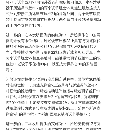
杆21，调节丝杆21两端外圈的外螺纹旋向相反，水平滑动
设于所述调节腔20内的两个调节螺套22均通过螺纹连接方
式分别套接在所述调节丝杆21的两端外圈，两个调节螺套
22上均固定安装有调节压板23，两个调节压板23分别滑动
设于两个支撑腔19内；
进一步的，在本发明提供的实施例中，所述操作台13的两
侧均开设有限位槽31，所述调节压板23上具有与所述限位
槽31相对应配合的限位柱30，根据调节丝杆21的旋转方
向，能够推动两个调节螺套22相互靠近或者相互远离，当
两个调节螺套22相互靠近时，能够带动调节压板23上的限
位柱30嵌设于限位槽31内，以完成对操作台13的安装固
定；
为保证在对操作台13进行安装固定过程中，限位柱30能够
对准限位槽31，所述支撑台2上还具有与所述调节丝杆21
相联动的推动组件，所述推动组件包括与所述调节丝杆21
相联动且转动设置在支撑台2上的调节蜗杆25，所述调节
腔20的侧壁上固定安装有支撑螺套29，所述支撑螺套29通
过螺纹连接方式套接在所述调节蜗杆25上，延伸至所述支
撑台2外的调节蜗杆25端部固定安装有调节手柄12；
进一步的，在本发明提供的实施例中，所述安装槽17与所
述调节腔20之间的隔板上固定安装有支撑筒27，支撑筒27