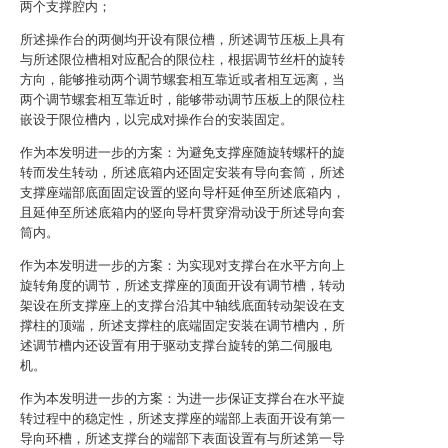
两个支撑腔内；
所述操作台的两侧均开设有限位槽，所述调节压板上具有
与所述限位槽相对应配合的限位柱，根据调节丝杆的旋转
方向，能够推动两个调节螺套相互靠近或者相互远离，当
两个调节螺套相互靠近时，能够带动调节压板上的限位柱
嵌设于限位槽内，以完成对操作台的安装固定。
作为本发明进一步的方案：为避免支撑座随旋转螺杆的旋
转而发生转动，所述底箱内还固定安装有导向套筒，所述
支撑座端部底面固定设置的竖向导杆延伸至所述底箱内，
且延伸至所述底箱内的竖向导杆贯穿滑动设于所述导向套
筒内。
作为本发明进一步的方案：为实现对支撑台在水平方向上
旋转角度的调节，所述支撑座的顶面开设有调节槽，转动
架设在所支撑座上的支撑台沿其中轴线底面转动架设在支
撑柱的顶端，所述支撑柱的底端固定安装在调节槽内，所
述调节槽内还设置有用于驱动支撑台旋转的第二伺服电
机。
作为本发明进一步的方案：为进一步保证支撑台在水平旋
转过程中的稳定性，所述支撑座的端部上表面开设有第一
导向环槽，所述支撑台的端部下表面设置有与所述第一导