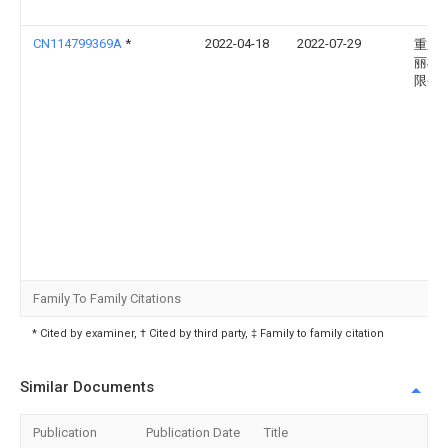
CN114799369A
*
2022-04-18
2022-07-29
重庆
丽机
限公
Family To Family Citations
* Cited by examiner, † Cited by third party, ‡ Family to family citation
Similar Documents
Publication
Publication Date
Title