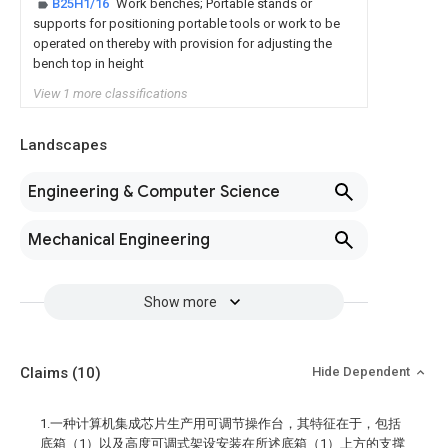
B25H1/16
Work benches; Portable stands or
supports for positioning portable tools or work to be
operated on thereby with provision for adjusting the
bench top in height
View 1 more classifications
Landscapes
Engineering & Computer Science
Mechanical Engineering
Show more
Claims
(10)
Hide Dependent
1.一种计算机集成芯片生产用可调节操作台，其特征在于，包括
底箱（1）以及高度可调式架设安装在所述底箱（1）上方的支撑