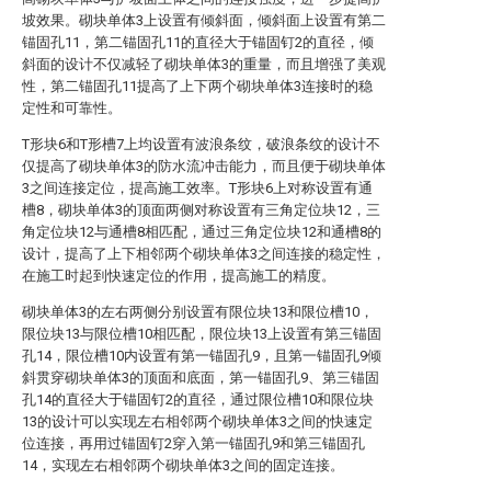
坡效果。砌块单体3上设置有倾斜面，倾斜面上设置有第二
锚固孔11，第二锚固孔11的直径大于锚固钉2的直径，倾
斜面的设计不仅减轻了砌块单体3的重量，而且增强了美观
性，第二锚固孔11提高了上下两个砌块单体3连接时的稳
定性和可靠性。
T形块6和T形槽7上均设置有波浪条纹，破浪条纹的设计不
仅提高了砌块单体3的防水流冲击能力，而且便于砌块单体
3之间连接定位，提高施工效率。T形块6上对称设置有通
槽8，砌块单体3的顶面两侧对称设置有三角定位块12，三
角定位块12与通槽8相匹配，通过三角定位块12和通槽8的
设计，提高了上下相邻两个砌块单体3之间连接的稳定性，
在施工时起到快速定位的作用，提高施工的精度。
砌块单体3的左右两侧分别设置有限位块13和限位槽10，
限位块13与限位槽10相匹配，限位块13上设置有第三锚固
孔14，限位槽10内设置有第一锚固孔9，且第一锚固孔9倾
斜贯穿砌块单体3的顶面和底面，第一锚固孔9、第三锚固
孔14的直径大于锚固钉2的直径，通过限位槽10和限位块
13的设计可以实现左右相邻两个砌块单体3之间的快速定
位连接，再用过锚固钉2穿入第一锚固孔9和第三锚固孔
14，实现左右相邻两个砌块单体3之间的固定连接。