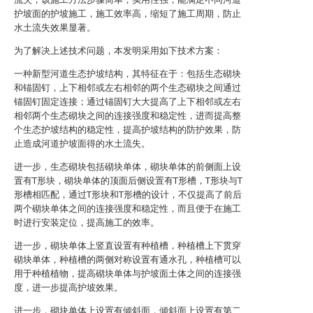
护坡面的护坡施工，施工效率高，缩短了施工周期，防止
水土流失效果显著。
为了解决上述技术问题，本发明采用如下技术方案：
一种新型河道生态护坡结构，其特征在于：包括生态砌块
和锚固钉，上下相邻或左右相邻的两个生态砌块之间通过
锚固钉固定连接；通过锚固钉大大提高了上下相邻或左右
相邻两个生态砌块之间的连接强度和稳定性，进而提高整
个生态护坡结构的稳定性，提高护坡结构的防护效果，防
止造成河道护坡面得的水土流失。
进一步，生态砌块包括砌块单体，砌块单体的前侧面上设
置有T形块，砌块单体的顶面后侧设置有T形槽，T形块与T
形槽相匹配，通过T形块和T形槽的设计，不仅提高了前后
两个砌块单体之间的连接强度和稳定性，而且便于在施工
时进行安装定位，提高施工的效率。
进一步，砌块单体上竖直设置有种植槽，种植槽上下贯穿
砌块单体，种植槽的两侧对称设置有通水孔，种植槽可以
用于种植植物，提高砌块单体与护坡面土体之间的连接强
度，进一步提高护坡效果。
进一步，砌块单体上设置有倾斜面，倾斜面上设置有第二