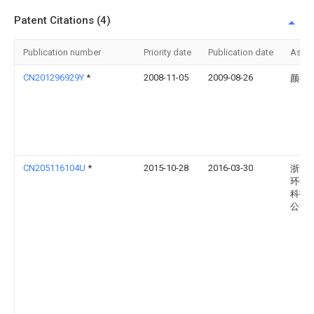
Patent Citations (4)
Publication number
Priority date
Publication date
Assi
CN201296929Y
*
2008-11-05
2009-08-26
颜燕
CN205116104U
*
2015-10-28
2016-03-30
浙江
环保
科技
公司