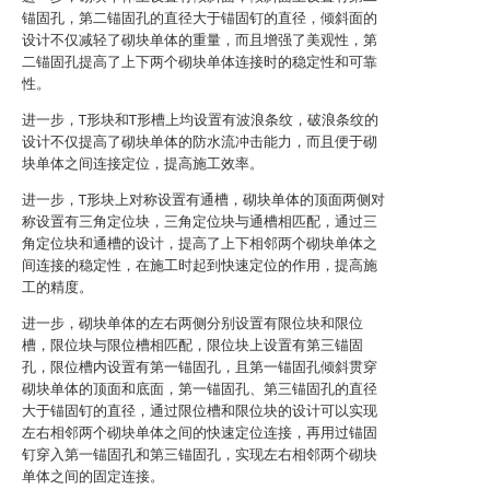
锚固孔，第二锚固孔的直径大于锚固钉的直径，倾斜面的
设计不仅减轻了砌块单体的重量，而且增强了美观性，第
二锚固孔提高了上下两个砌块单体连接时的稳定性和可靠
性。
进一步，T形块和T形槽上均设置有波浪条纹，破浪条纹的
设计不仅提高了砌块单体的防水流冲击能力，而且便于砌
块单体之间连接定位，提高施工效率。
进一步，T形块上对称设置有通槽，砌块单体的顶面两侧对
称设置有三角定位块，三角定位块与通槽相匹配，通过三
角定位块和通槽的设计，提高了上下相邻两个砌块单体之
间连接的稳定性，在施工时起到快速定位的作用，提高施
工的精度。
进一步，砌块单体的左右两侧分别设置有限位块和限位
槽，限位块与限位槽相匹配，限位块上设置有第三锚固
孔，限位槽内设置有第一锚固孔，且第一锚固孔倾斜贯穿
砌块单体的顶面和底面，第一锚固孔、第三锚固孔的直径
大于锚固钉的直径，通过限位槽和限位块的设计可以实现
左右相邻两个砌块单体之间的快速定位连接，再用过锚固
钉穿入第一锚固孔和第三锚固孔，实现左右相邻两个砌块
单体之间的固定连接。