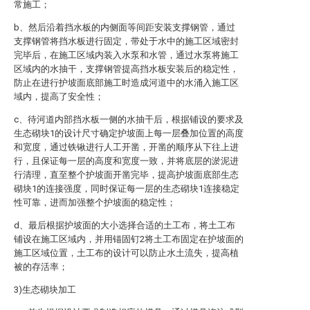
常施工；
b、然后沿着挡水板的内侧面等间距安装支撑钢管，通过
支撑钢管将挡水板进行固定，带处于水中的施工区域密封
完毕后，在施工区域内装入水泵和水管，通过水泵将施工
区域内的水抽干，支撑钢管提高挡水板安装后的稳定性，
防止在进行护坡面底部施工时造成河道中的水涌入施工区
域内，提高了安全性；
c、待河道内部挡水板一侧的水抽干后，根据铺设的要求及
生态砌块1的设计尺寸确定护坡面上每一层叠加位置的高度
和宽度，通过铁锹进行人工开凿，开凿的顺序从下往上进
行，且保证每一层的高度和宽度一致，并将底层的淤泥进
行清理，直至整个护坡面开凿完毕，提高护坡面底部生态
砌块1的连接强度，同时保证每一层的生态砌块1连接稳定
性可靠，进而加强整个护坡面的稳定性；
d、最后根据护坡面的大小选择合适的土工布，将土工布
铺设在施工区域内，并用锚固钉2将土工布固定在护坡面的
施工区域位置，土工布的设计可以防止水土流失，提高植
被的存活率；
3)生态砌块加工