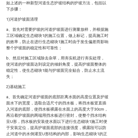
如上述的一种新型河道生态护坡结构的护坡方法，包括以
下步骤：
1)河道护坡面清理
a、首先对需要护坡的河道护坡面进行测量放样，并根据施
工区域确定生态砌块1的施工位置，做上标记，提高施工时
的效率，防止在进行生态砌块1施工时由于发生偏差而影响
整个护坡面的稳定性和可靠性；
b、然后对施工区域除去杂草，用夯实机进行夯实处理，
使河道的护坡面达到设定的倾斜角度，提高护坡面整体的
稳定性，使生态砌块1能与护坡面完全贴合，防止水土流
失；
2)基础施工
a、首先确定河道护坡面的底部距离水面的高度位置及护坡
面水下的宽度，选取合适尺寸的挡水板，将挡水板竖直插
入河道的底部，使挡水板裸露在水面上的高度大于30cm，
再沿着护坡面的两端用挡水板进行密封，使整个挡水结构
呈U形，挡水板的安装使水面以下进行生态砌块1施工时便
于安装定位，提高护坡面底部的连接强度，裸露段可以防
止河道中的水倒灌至U形结构的内部，影响生态砌块1的正