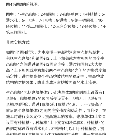
图4为图3的俯视图。
图中：1-生态砌块；2-锚固钉；3-砌块单体；4-种植槽；5-
通水孔；6-T形块；7-T形槽；8-通槽；9-第一锚固孔；10-
限位槽；11-第二锚固孔；12-三角定位块；13-限位块；14-
第三锚固孔。
具体实施方式
如图1至图4所示，为本发明一种新型河道生态护坡结构，
包括生态砌块1和锚固钉2，上下相邻或左右相邻的两个生
态砌块1之间通过锚固钉2固定连接；通过锚固钉2大大提
高了上下相邻或左右相邻两个生态砌块1之间的连接强度和
稳定性，进而提高整个生态护坡结构的稳定性，提高护坡
结构的防护效果，防止造成河道护坡面得的水土流失。
生态砌块1包括砌块单体3，砌块单体3的前侧面上设置有T
形块6，砌块单体3的顶面后侧设置有T形槽7，T形块6与T
形槽7相匹配，通过T形块6和T形槽7的设计，不仅提高了
前后两个砌块单体3之间的连接强度和稳定性，而且便于在
施工时进行安装定位，提高施工的效率。砌块单体3上竖直
设置有种植槽4，种植槽4上下贯穿砌块单体3，种植槽4的
两侧对称设置有通水孔5，种植槽4可以用于种植植物，提
高砌块单体3与护坡面土体之间的连接强度，进一步提高护