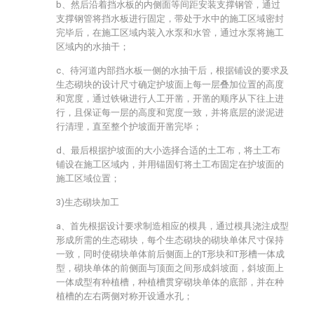
b、然后沿着挡水板的内侧面等间距安装支撑钢管，通过
支撑钢管将挡水板进行固定，带处于水中的施工区域密封
完毕后，在施工区域内装入水泵和水管，通过水泵将施工
区域内的水抽干；
c、待河道内部挡水板一侧的水抽干后，根据铺设的要求及
生态砌块的设计尺寸确定护坡面上每一层叠加位置的高度
和宽度，通过铁锹进行人工开凿，开凿的顺序从下往上进
行，且保证每一层的高度和宽度一致，并将底层的淤泥进
行清理，直至整个护坡面开凿完毕；
d、最后根据护坡面的大小选择合适的土工布，将土工布
铺设在施工区域内，并用锚固钉将土工布固定在护坡面的
施工区域位置；
3)生态砌块加工
a、首先根据设计要求制造相应的模具，通过模具浇注成型
形成所需的生态砌块，每个生态砌块的砌块单体尺寸保持
一致，同时使砌块单体前后侧面上的T形块和T形槽一体成
型，砌块单体的前侧面与顶面之间形成斜坡面，斜坡面上
一体成型有种植槽，种植槽贯穿砌块单体的底部，并在种
植槽的左右两侧对称开设通水孔；