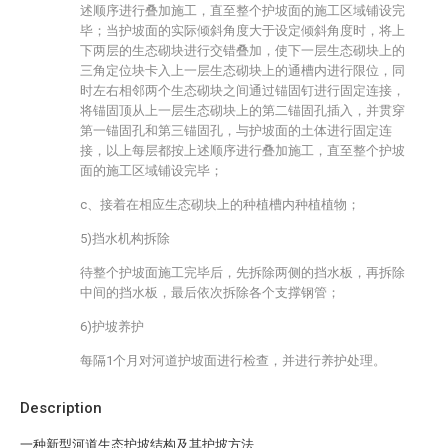
述顺序进行叠加施工，直至整个护坡面的施工区域铺设完
毕；当护坡面的实际倾斜角度大于设定倾斜角度时，将上
下两层的生态砌块进行交错叠加，使下一层生态砌块上的
三角定位块卡入上一层生态砌块上的通槽内进行限位，同
时左右相邻两个生态砌块之间通过锚固钉进行固定连接，
将锚固顶从上一层生态砌块上的第二锚固孔插入，并贯穿
第一锚固孔和第三锚固孔，与护坡面的土体进行固定连
接，以上每层都按上述顺序进行叠加施工，直至整个护坡
面的施工区域铺设完毕；
c、接着在相应生态砌块上的种植槽内种植植物；
5)挡水机构拆除
待整个护坡面施工完毕后，先拆除两侧的挡水板，再拆除
中间的挡水板，最后依次拆除各个支撑钢管；
6)护坡养护
每隔1个月对河道护坡面进行检查，并进行养护处理。
Description
一种新型河道生态护坡结构及其护坡方法