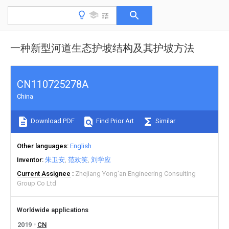
一种新型河道生态护坡结构及其护坡方法
CN110725278A
China
Download PDF
Find Prior Art
Similar
Other languages
English
Inventor
朱卫安
范欢笑
刘学应
Current Assignee
Zhejiang Yong'an Engineering Consulting
Group Co Ltd
Worldwide applications
2019
CN