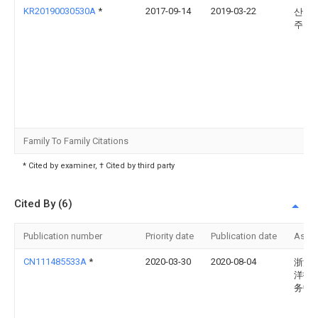
KR20190030530A
*
2017-09-14
2019-03-22
산 조
주식
Family To Family Citations
* Cited by examiner, † Cited by third party
Cited By (6)
Publication number
Priority date
Publication date
Assi
CN111485533A
*
2020-03-30
2020-08-04
浙江
洋技
务中