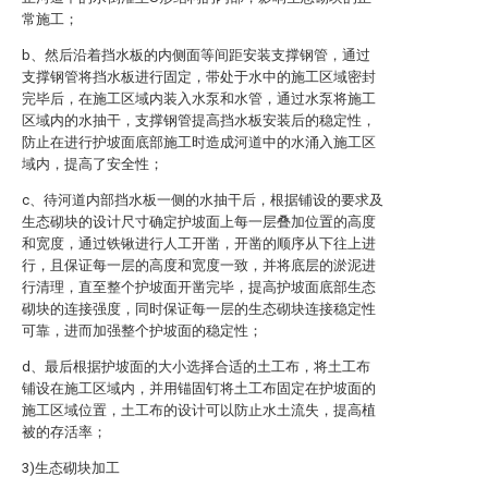
常施工；
b、然后沿着挡水板的内侧面等间距安装支撑钢管，通过
支撑钢管将挡水板进行固定，带处于水中的施工区域密封
完毕后，在施工区域内装入水泵和水管，通过水泵将施工
区域内的水抽干，支撑钢管提高挡水板安装后的稳定性，
防止在进行护坡面底部施工时造成河道中的水涌入施工区
域内，提高了安全性；
c、待河道内部挡水板一侧的水抽干后，根据铺设的要求及
生态砌块的设计尺寸确定护坡面上每一层叠加位置的高度
和宽度，通过铁锹进行人工开凿，开凿的顺序从下往上进
行，且保证每一层的高度和宽度一致，并将底层的淤泥进
行清理，直至整个护坡面开凿完毕，提高护坡面底部生态
砌块的连接强度，同时保证每一层的生态砌块连接稳定性
可靠，进而加强整个护坡面的稳定性；
d、最后根据护坡面的大小选择合适的土工布，将土工布
铺设在施工区域内，并用锚固钉将土工布固定在护坡面的
施工区域位置，土工布的设计可以防止水土流失，提高植
被的存活率；
3)生态砌块加工