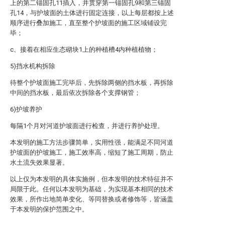
上的第二锚固孔11插入，并贯穿第一锚固孔9和第三锚固
孔14，与护坡面的土体进行固定连接，以上每层都按上述
顺序进行叠加施工，直至整个护坡面的施工区域铺设完
毕；
c、接着在相应生态砌块1上的种植槽4内种植植物；
5)挡水机构拆除
待整个护坡面施工完毕后，先拆除两侧的挡水板，再拆除
中间的挡水板，最后依次拆除各个支撑钢管；
6)护坡养护
每隔1个月对河道护坡面进行检查，并进行养护处理。
本发明的施工方法步骤简单，实用性强，能满足不同河道
护坡面的护坡施工，施工效率高，缩短了施工周期，防止
水土流失效果显著。
以上仅为本发明的具体实施例，但本发明的技术特征并不
局限于此。任何以本发明为基础，为实现基本相同的技术
效果，所作出地简单变化、等同替换或者修饰等，皆涵盖
于本发明的保护范围之中。