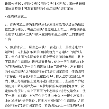
设限位槽10，使限位槽10与限位块13相匹配，限位槽10和
限位块13便于将左右相邻两个生态砌块1进行定位；
4)生态砌块施工
a、首先将加工好的生态砌块1从左往右沿着护坡面的底层
依次进行铺设，将生态砌块1覆盖在土工布上，将右侧的生
态砌块1上的限位块13插入左侧相邻生态砌块1上的限位槽
10内；
b、然后铺设上一层生态砌块1，在进行上一层生态砌块1
铺设时，先根据护坡面的倾斜度确定生态砌块1的铺设方
案，当护坡面的实际倾斜角度小于设定倾斜角度时，将上
下两层的生态砌块1进行对齐叠加，使上一层生态砌块1上
的T形块6插入下一层生态砌块1上的T形槽7中，左右相邻
两个生态砌块1之间通过锚固钉2进行固定连接，使锚固钉
2贯穿第一锚固孔9和第三锚固孔14，插入至护坡面的土体
内，以上每层都按上述顺序进行叠加施工，直至整个护坡
面的施工区域铺设完毕；当护坡面的实际倾斜角度大于设
定倾斜角度时，将上下两层的生态砌块1进行交错叠加，使
下一层生态砌块1上的三角定位块12卡入上一层生态砌块1
上的通槽8内进行限位，同时左右相邻两个生态砌块1之间
通过锚固钉2进行固定连接，将锚固顶从上一层生态砌块1