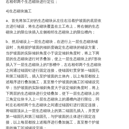
右相邻两个生态砌块进行定位；
4)生态砌块施工
a、首先将加工好的生态砌块从左往右沿着护坡面的底层依
次进行铺设，将生态砌块覆盖在土工布上，将右侧的生态
砌块上的限位块插入左侧相邻生态砌块上的限位槽内；
b、然后铺设上一层生态砌块，在进行上一层生态砌块铺
设时，先根据护坡面的倾斜度确定生态砌块的铺设方案，
当护坡面的实际倾斜角度小于设定倾斜角度时，将上下两
层的生态砌块进行对齐叠加，使上一层生态砌块上的T形块
插入下一层生态砌块上的T形槽中，左右相邻两个生态砌块
之间通过锚固钉进行固定连接，使锚固钉贯穿第一锚固孔
和第三锚固孔，插入至护坡面的土体内，以上每层都按上
述顺序进行叠加施工，直至整个护坡面的施工区域铺设完
毕；当护坡面的实际倾斜角度大于设定倾斜角度时，将上
下两层的生态砌块进行交错叠加，使下一层生态砌块上的
三角定位块卡入上一层生态砌块上的通槽内进行限位，同
时左右相邻两个生态砌块之间通过锚固钉进行固定连接，
将锚固顶从上一层生态砌块上的第二锚固孔插入，并贯穿
第一锚固孔和第三锚固孔，与护坡面的土体进行固定连
接，以上每层都按上述顺序进行叠加施工，直至整个护坡
面的施工区域铺设完毕；