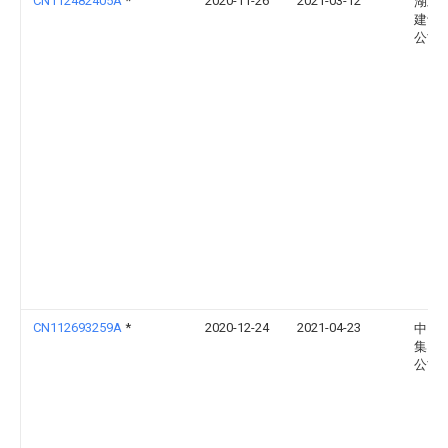
CN112482405A
*
2020-11-26
2021-03-12
湖北
建设
公司
CN112693259A
*
2020-12-24
2021-04-23
中国
集团
公司