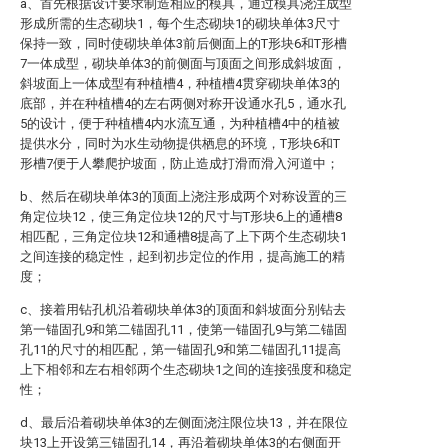
a、首先根据设计要求制造相应的模具，通过模具浇注成型
形成所需的生态砌块1，每个生态砌块1的砌块单体3尺寸
保持一致，同时使砌块单体3前后侧面上的T形块6和T形槽
7一体成型，砌块单体3的前侧面与顶面之间形成斜坡面，
斜坡面上一体成型有种植槽4，种植槽4贯穿砌块单体3的
底部，并在种植槽4的左右两侧对称开设通水孔5，通水孔
5的设计，便于种植槽4内水流互通，为种植槽4中的植被
提供水分，同时为水生动物提供栖息的环境，T形块6和T
形槽7便于人攀爬护坡面，防止造成打滑而滑入河道中；
b、然后在砌块单体3的顶面上浇注形成两个对称设置的三
角定位块12，使三角定位块12的尺寸与T形块6上的通槽8
相匹配，三角定位块12和通槽8提高了上下两个生态砌块1
之间连接的稳定性，起到初步定位的作用，提高施工的精
度；
c、接着用钻孔机沿着砌块单体3的顶面和斜坡面分别钻去
第一锚固孔9和第二锚固孔11，使第一锚固孔9与第二锚固
孔11的尺寸的相匹配，第一锚固孔9和第二锚固孔11提高
上下相邻和左右相邻两个生态砌块1之间的连接强度和稳定
性；
d、最后沿着砌块单体3的左侧面浇注限位块13，并在限位
块13上开设第三锚固孔14，再沿着砌块单体3的右侧面开