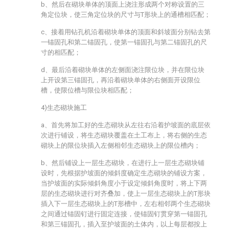
b、然后在砌块单体的顶面上浇注形成两个对称设置的三
角定位块，使三角定位块的尺寸与T形块上的通槽相匹配；
c、接着用钻孔机沿着砌块单体的顶面和斜坡面分别钻去第
一锚固孔和第二锚固孔，使第一锚固孔与第二锚固孔的尺
寸的相匹配；
d、最后沿着砌块单体的左侧面浇注限位块，并在限位块
上开设第三锚固孔，再沿着砌块单体的右侧面开设限位
槽，使限位槽与限位块相匹配；
4)生态砌块施工
a、首先将加工好的生态砌块从左往右沿着护坡面的底层依
次进行铺设，将生态砌块覆盖在土工布上，将右侧的生态
砌块上的限位块插入左侧相邻生态砌块上的限位槽内；
b、然后铺设上一层生态砌块，在进行上一层生态砌块铺
设时，先根据护坡面的倾斜度确定生态砌块的铺设方案，
当护坡面的实际倾斜角度小于设定倾斜角度时，将上下两
层的生态砌块进行对齐叠加，使上一层生态砌块上的T形块
插入下一层生态砌块上的T形槽中，左右相邻两个生态砌块
之间通过锚固钉进行固定连接，使锚固钉贯穿第一锚固孔
和第三锚固孔，插入至护坡面的土体内，以上每层都按上