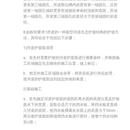
置有第三锚固孔，所述限位槽内设置有第一锚固孔，且所
述第一锚固孔倾斜贯穿所述砌块单体的顶面和底面，所述
第一锚固孔、所述第三锚固孔的直径大于所述锚固钉的直
径。
8.如权利要求1所述的一种新型河道生态护坡结构的护坡方
法，其特征在于包括以下步骤：
1)河道护坡面清理
a、首先对需要护坡的河道护坡面进行测量放样，并根据施
工区域确定生态砌块的施工位置，做上标记；
b、然后对施工区域除去杂草，用夯实机进行夯实处理，
使河道的护坡面达到设定的倾斜角度；
2)基础施工
a、首先确定河道护坡面的底部距离水面的高度位置及护坡
面水下的宽度，选取合适尺寸的挡水板，将挡水板竖直插
入河道的底部，使挡水板裸露在水面上的高度大于30cm，
再沿着护坡面的两端用挡水板进行密封，使整个挡水结构
呈U形；