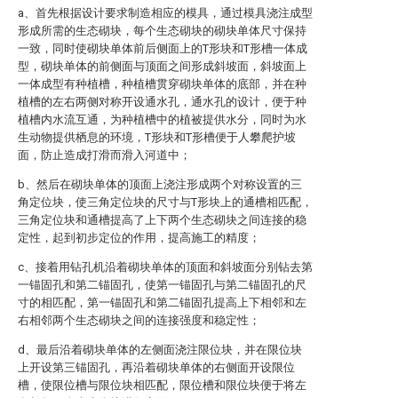
a、首先根据设计要求制造相应的模具，通过模具浇注成型
形成所需的生态砌块，每个生态砌块的砌块单体尺寸保持
一致，同时使砌块单体前后侧面上的T形块和T形槽一体成
型，砌块单体的前侧面与顶面之间形成斜坡面，斜坡面上
一体成型有种植槽，种植槽贯穿砌块单体的底部，并在种
植槽的左右两侧对称开设通水孔，通水孔的设计，便于种
植槽内水流互通，为种植槽中的植被提供水分，同时为水
生动物提供栖息的环境，T形块和T形槽便于人攀爬护坡
面，防止造成打滑而滑入河道中；
b、然后在砌块单体的顶面上浇注形成两个对称设置的三
角定位块，使三角定位块的尺寸与T形块上的通槽相匹配，
三角定位块和通槽提高了上下两个生态砌块之间连接的稳
定性，起到初步定位的作用，提高施工的精度；
c、接着用钻孔机沿着砌块单体的顶面和斜坡面分别钻去第
一锚固孔和第二锚固孔，使第一锚固孔与第二锚固孔的尺
寸的相匹配，第一锚固孔和第二锚固孔提高上下相邻和左
右相邻两个生态砌块之间的连接强度和稳定性；
d、最后沿着砌块单体的左侧面浇注限位块，并在限位块
上开设第三锚固孔，再沿着砌块单体的右侧面开设限位
槽，使限位槽与限位块相匹配，限位槽和限位块便于将左