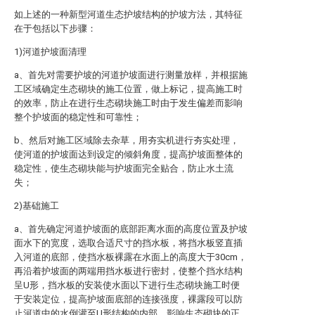
如上述的一种新型河道生态护坡结构的护坡方法，其特征
在于包括以下步骤：
1)河道护坡面清理
a、首先对需要护坡的河道护坡面进行测量放样，并根据施
工区域确定生态砌块的施工位置，做上标记，提高施工时
的效率，防止在进行生态砌块施工时由于发生偏差而影响
整个护坡面的稳定性和可靠性；
b、然后对施工区域除去杂草，用夯实机进行夯实处理，
使河道的护坡面达到设定的倾斜角度，提高护坡面整体的
稳定性，使生态砌块能与护坡面完全贴合，防止水土流
失；
2)基础施工
a、首先确定河道护坡面的底部距离水面的高度位置及护坡
面水下的宽度，选取合适尺寸的挡水板，将挡水板竖直插
入河道的底部，使挡水板裸露在水面上的高度大于30cm，
再沿着护坡面的两端用挡水板进行密封，使整个挡水结构
呈U形，挡水板的安装使水面以下进行生态砌块施工时便
于安装定位，提高护坡面底部的连接强度，裸露段可以防
止河道中的水倒灌至U形结构的内部，影响生态砌块的正