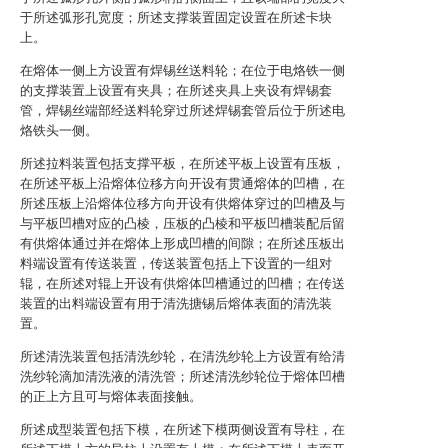
于所述弧形孔宽度；所述支撑装置固定设置在所述卡块
上。
在熔体一侧上方设置有焊锡丝送料轮；在位于电烙铁一侧
的支撑装置上设置有夹具；在所述夹具上夹设有焊锡套
管，焊锡丝端部经送料轮穿过所述焊锡套管后位于所述电
烙铁头一侧。
所述拉料装置包括支撑平板，在所述平板上设置有压板，
在所述平板上沿熔体位移方向开设有贯通熔体的凹槽，在
所述压板上沿熔体位移方向开设有供熔体穿过的凹槽及与
与平板凹槽对应的凸棱，压板的凸棱和平板凹槽装配后留
有供熔体通过并在熔体上形成凹槽的间隙；在所述压板出
料端设置有传送装置，传送装置包括上下设置的一组对
辊，在所述对辊上开设有供熔体凹槽通过的凹槽；在传送
装置的出料端设置有用于清洗搪锡后熔体表面的清洗装
置。
所述清洗装置包括清洗纱轮，在清洗纱轮上方设置有给清
洗纱轮滴加清洗液的清洗管；所述清洗纱轮位于熔体凹槽
的正上方且可与熔体表面接触。
所述成型装置包括下模，在所述下模两侧设置有导柱，在