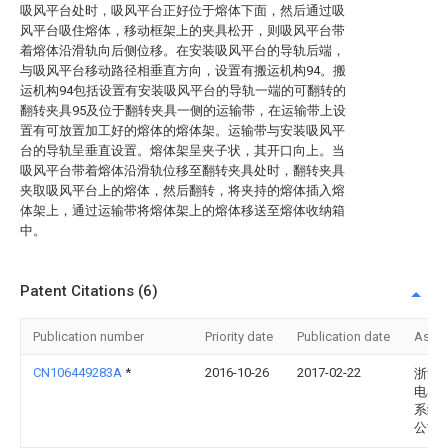
吸风平台处时，吸风平台正好位于熔体下面，然后通过吸
风平台吸住熔体，移动框架上的夹具松开，则吸风平台带
着熔体沿滑轨向后侧位移。在安装吸风平台的导轨后端，
与吸风平台移动路径相垂直方向，设置有搬运机构94。搬
运机构94包括设置有安装吸风平台的导轨一端的可翻转的
翻转夹具95及位于翻转夹具一侧的运输带，在运输带上设
置有可放置加工好的熔体的熔体架。运输带与安装吸风平
台的导轨呈垂直设置。熔体架呈夹子状，其开口向上。当
吸风平台带着熔体沿滑轨位移至翻转夹具处时，翻转夹具
夹取吸风平台上的熔体，然后翻转，将夹持的熔体插入熔
体架上，通过运输带将熔体架上的熔体移送至熔体收纳箱
中。
Patent Citations (6)
Publication number
Priority date
Publication date
Assi
CN106449283A
*
2016-10-26
2017-02-22
浙江
电器
系统
公司