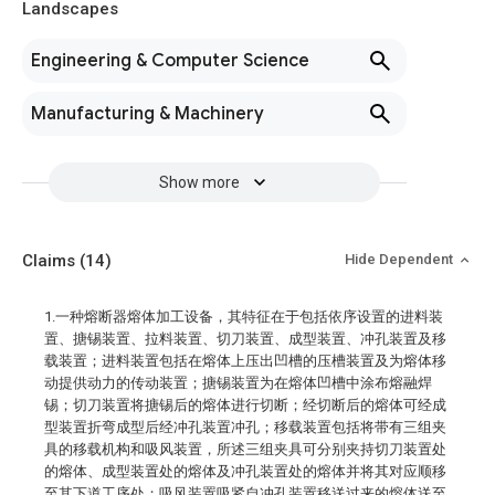
Landscapes
Engineering & Computer Science
Manufacturing & Machinery
Show more
Claims
(14)
Hide Dependent
1.一种熔断器熔体加工设备，其特征在于包括依序设置的进料装
置、搪锡装置、拉料装置、切刀装置、成型装置、冲孔装置及移
载装置；进料装置包括在熔体上压出凹槽的压槽装置及为熔体移
动提供动力的传动装置；搪锡装置为在熔体凹槽中涂布熔融焊
锡；切刀装置将搪锡后的熔体进行切断；经切断后的熔体可经成
型装置折弯成型后经冲孔装置冲孔；移载装置包括将带有三组夹
具的移载机构和吸风装置，所述三组夹具可分别夹持切刀装置处
的熔体、成型装置处的熔体及冲孔装置处的熔体并将其对应顺移
至其下道工序处；吸风装置吸紧自冲孔装置移送过来的熔体送至