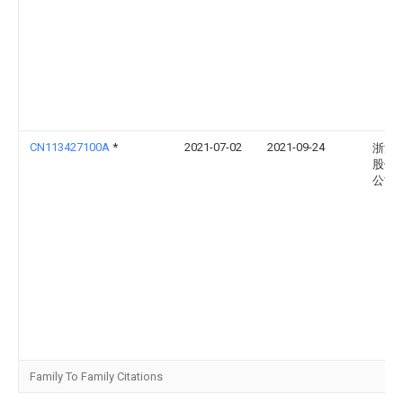
CN113427100A
*
2021-07-02
2021-09-24
浙江
股份
公司
Family To Family Citations