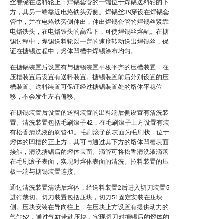
丝卷绕在送料轮上；焊锡套管的一端位于焊锡送料轮的下
方，其另一端靠近电烙铁头旁侧。焊锡丝39穿设在焊锡套
管中，并在电烙铁旁侧伸出，伸出焊锡套管的焊锡丝紧靠
电烙铁头，在电烙铁头的高温下，可使焊锡丝熔融。在搪
锡过程中，焊锡送料轮以一定的速度转动送出焊锡丝，保
证在搪锡过程中，熔体凹槽中焊锡涂布均匀。
在搪锡装置后设置有与搪锡装置平板平齐的压槽装置，在
压槽装置后设置有送料装置。搪锡装置前后分别设置的压
槽装置、送料装置可保证经过搪锡装置处的熔体平稳位
移，不会发生左右偏移。
在搪锡装置后设置的送料装置的出料端后侧设置有清洗装
置。清洗装置包括毛刷滚子42，在毛刷滚子上方设置有装
有松香清洗液的滴管43。毛刷滚子的表面为毛刷状，位于
熔体的凹槽的正上方，其可与通过其下方的熔体凹槽表面
接触，清洗搪锡后的熔体表面。滴管可将松香清洗液滴落
在毛刷滚子表面，实现对熔体表面的清洗。拉料装置的压
板一端与搪锡装置连接。
通过清洗装置清洗后熔体，经送料装置2后进入切刀装置5
进行裁切。切刀装置包括压块，切刀51固定安装在压块一
侧。压块安装在导向柱上，在压块上方设置有提供动力的
气缸52，通过气缸带动压块，实现切刀对搪锡后的熔体的