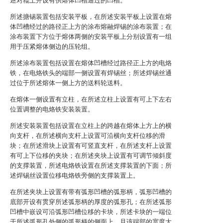
述对辊上开设有供熔体凹槽通过的凹槽。
所述搪锡装置包括安装平板，在所述安装平板上设置在熔
体凹槽经过的路径正上方的涂布熔融焊锡的涂布装置；在
涂布装置下方位于熔体两侧的安装平板上分别设置有一组
用于压紧熔体侧边的压轮组。
所述涂布装置包括设置在熔体凹槽经过路径正上方的电烙
铁，在电烙铁头的端部一侧设置有焊锡丝；所述焊锡丝通
过位于所述熔体一侧上方的送料轮送料。
在熔体一侧设置有立柱，在所述立柱上设置有可上下左右
位置调整的电烙铁安装装置。
所述安装装置包括设置在立柱上的跨越在熔体上方上的横
向支杆，在所述横向支杆上设置可沿横向支杆位移的滑
块；在所述滑块上设置有可竖直支杆，在所述支杆上设置
有可上下位移的夹块；在所述夹块上设置有可调节倾斜度
的支撑装置，所述电烙铁设置在所述支撑装置的下面；所
述焊锡丝设置位移电烙铁旁侧的支撑装置上。
在所述夹块上设置有带有弧形凹槽的弧形柄，弧形凹槽的
底部开设有贯穿所述弧形柄的厚度的弧形孔；在所述弧形
凹槽中嵌设可沿弧形凹槽位移的卡块，所述卡块的一端位
于所述弧形孔外侧的弧形柄的侧面上，且该端部的宽度大