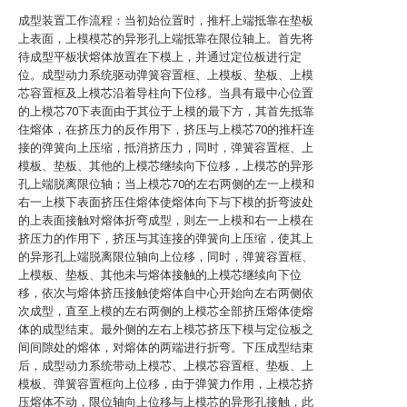
成型装置工作流程：当初始位置时，推杆上端抵靠在垫板
上表面，上模模芯的异形孔上端抵靠在限位轴上。首先将
待成型平板状熔体放置在下模上，并通过定位板进行定
位。成型动力系统驱动弹簧容置框、上模板、垫板、上模
芯容置框及上模芯沿着导柱向下位移。当具有最中心位置
的上模芯70下表面由于其位于上模的最下方，其首先抵靠
住熔体，在挤压力的反作用下，挤压与上模芯70的推杆连
接的弹簧向上压缩，抵消挤压力，同时，弹簧容置框、上
模板、垫板、其他的上模芯继续向下位移，上模芯的异形
孔上端脱离限位轴；当上模芯70的左右两侧的左一上模和
右一上模下表面挤压住熔体使熔体向下与下模的折弯波处
的上表面接触对熔体折弯成型，则左一上模和右一上模在
挤压力的作用下，挤压与其连接的弹簧向上压缩，使其上
的异形孔上端脱离限位轴向上位移，同时，弹簧容置框、
上模板、垫板、其他未与熔体接触的上模芯继续向下位
移，依次与熔体挤压接触使熔体自中心开始向左右两侧依
次成型，直至上模的左右两侧的上模芯全部挤压熔体使熔
体的成型结束。最外侧的左右上模芯挤压下模与定位板之
间间隙处的熔体，对熔体的两端进行折弯。下压成型结束
后，成型动力系统带动上模芯、上模芯容置框、垫板、上
模板、弹簧容置框向上位移，由于弹簧力作用，上模芯挤
压熔体不动，限位轴向上位移与上模芯的异形孔接触，此