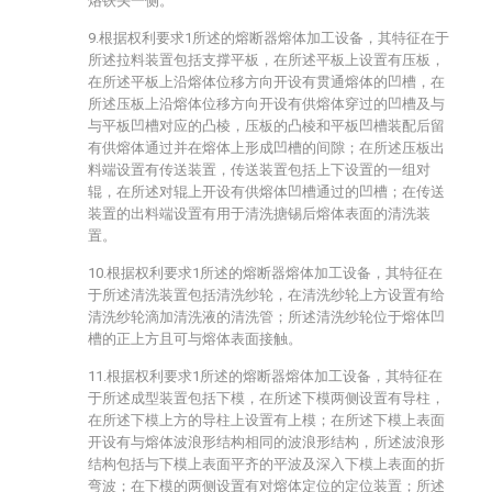
烙铁头一侧。
9.根据权利要求1所述的熔断器熔体加工设备，其特征在于
所述拉料装置包括支撑平板，在所述平板上设置有压板，
在所述平板上沿熔体位移方向开设有贯通熔体的凹槽，在
所述压板上沿熔体位移方向开设有供熔体穿过的凹槽及与
与平板凹槽对应的凸棱，压板的凸棱和平板凹槽装配后留
有供熔体通过并在熔体上形成凹槽的间隙；在所述压板出
料端设置有传送装置，传送装置包括上下设置的一组对
辊，在所述对辊上开设有供熔体凹槽通过的凹槽；在传送
装置的出料端设置有用于清洗搪锡后熔体表面的清洗装
置。
10.根据权利要求1所述的熔断器熔体加工设备，其特征在
于所述清洗装置包括清洗纱轮，在清洗纱轮上方设置有给
清洗纱轮滴加清洗液的清洗管；所述清洗纱轮位于熔体凹
槽的正上方且可与熔体表面接触。
11.根据权利要求1所述的熔断器熔体加工设备，其特征在
于所述成型装置包括下模，在所述下模两侧设置有导柱，
在所述下模上方的导柱上设置有上模；在所述下模上表面
开设有与熔体波浪形结构相同的波浪形结构，所述波浪形
结构包括与下模上表面平齐的平波及深入下模上表面的折
弯波；在下模的两侧设置有对熔体定位的定位装置；所述