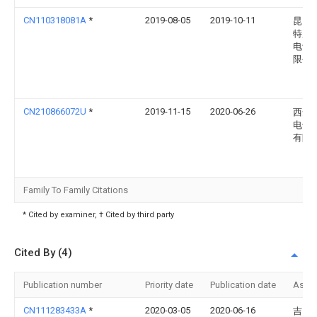
CN110318081A
*
2019-08-05
2019-10-11
昆山
特成
电设
限公
CN210866072U
*
2019-11-15
2020-06-26
西安
电气
有限
Family To Family Citations
* Cited by examiner, † Cited by third party
Cited By (4)
Publication number
Priority date
Publication date
Assi
CN111283433A
*
2020-03-05
2020-06-16
吉门