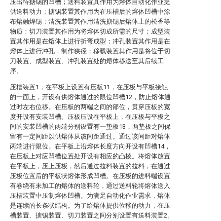
压出待搪锡的凹槽；送料装置其作用为熔体自动化作业提
供送料动力；搪锡装置其作用为在压槽后的熔体凹槽中涂
布熔融焊锡；清洗装置其作用清洗搪锡后熔体上的松香等
物质；切刀装置其作用为将熔体切成所需的尺寸；成型装
置其作用是在熔体上进行折弯成型；冲孔装置其作用是在
熔体上进行冲孔，制作狭径；移载装置其作用是将位于切
刀装置、成型装置、冲孔装置处的熔体移送至其后续工
序。
压槽装置1，在平板上设置有压板11，在压板与平板接触
的一面上，开设有供熔体通过的限位凹槽12，防止熔体通
过时左右位移。在压板的两端之间的部位，贯穿压板的宽
度开设有安装凹槽。压板压设在平板上，在压板与平板之
间的安装凹槽的两端分别设置有一垫板13，两垫板之间保
留有一定间距以供熔体从该间距通过。通过该间距对熔体
两端进行限位。在平板上沿熔体长度方向开设有凹槽14，
在压板上对应凹槽位置处开设有相应的凸棱。将熔体放置
在平板上，压上压板，然后通过拉料装置的拉料，在通过
压板位置后的平板状熔体形成凹槽。在压板的进料端设置
有卷绕有未加工的熔体的送料轮，通过送料轮将熔体送入
压槽装置中压制熔体凹槽。为满足自动化作业需求，熔体
是连续的长条状结构。为了给熔体提供位移的动力，在压
槽装置、搪锡装置、切刀装置之间分别设置有送料装置2。