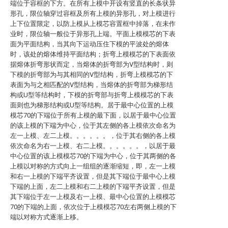
端位于容框的下方。在所有上模中开设有竖直的长条状异
形孔，限位轴穿过容框及所有上模的异形孔，对上模进行
上下位置限定，以防上模从上模芯容置框中掉落，在未作
业时，限位轴一般位于异形孔上端。平面上模模芯的下表
面为平面结构，当其向下运动压住下模的平波处的熔体
时，该处的熔体维持平面结构；折弯上模模芯的下表面依
据熔体折弯形状而定，当熔体的折弯部为V型结构时，则
下模的折弯部为与其相同的V型结构，折弯上模模芯的下
表面为与之相匹配的V型结构，当熔体的折弯部为梯形结
构或U型等结构时，下模的折弯部与折弯上模模芯的下表
面则也为梯形结构或U型等结构。居于最中心位置的上模
模芯70的下端位于所有上模的最下面，以居于最中心位置
的该上模的下端为中心，位于其左侧的各上模依次命名为
左一上模、左二上模。。。。。。，位于其右侧的各上模
依次命名为右一上模、右二上模。。。。。。，以居于最
中心位置的该上模模芯70的下端为中心，位于其两侧的各
上模以对称的方式向上一组组的逐渐缩短，即，左一上模
和右一上模的下端平齐设置，但是其下端位于最中心上模
下端的上面，左二上模和右二上模的下端平齐设置，但是
其下端位于左一上模及右一上模、最中心位置的上模模芯
70的下端的上面，依次位于上模模芯70左右两侧上模的下
端以对称方式逐渐上移。