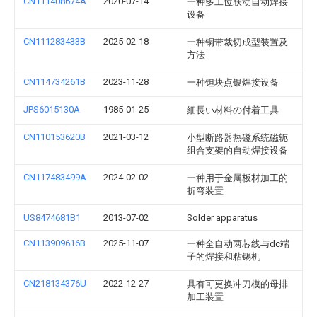
CN111408674A
2020-07-14
一种多工位联动自动焊接
设备
CN111283433B
2025-02-18
一种铜带裁切成型装置及
方法
CN114734261B
2023-11-28
一种钽块点银焊接设备
JPS6015130A
1985-01-25
細長い材料の付着工具
CN110153620B
2021-03-12
小型断路器热磁系统磁轭
组合支架的自动焊接设备
CN117483499A
2024-02-02
一种用于金属板材加工的
折弯装置
US8474681B1
2013-07-02
Solder apparatus
CN113909616B
2025-11-07
一种全自动两芯线与dc端
子的焊接和粘锡机
CN218134376U
2022-12-27
具有可更换冲刀模的母排
加工装置