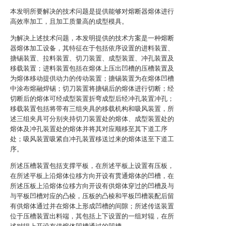
本发明所要解决的技术问题是提供能够对熔断器熔体进行
高效率加工，且加工质量高的成型模具。
为解决上述技术问题，本发明提供的技术方案是一种熔断
器熔体加工设备，其特征在于包括依序设置的进料装置、
搪锡装置、拉料装置、切刀装置、成型装置、冲孔装置及
移载装置；进料装置包括在熔体上压出凹槽的压槽装置及
为熔体移动提供动力的传动装置；搪锡装置为在熔体凹槽
中涂布熔融焊锡；切刀装置将搪锡后的熔体进行切断；经
切断后的熔体可经成型装置折弯成型后经冲孔装置冲孔；
移载装置包括将带有三组夹具的移载机构和吸风装置，所
述三组夹具可分别夹持切刀装置处的熔体、成型装置处的
熔体及冲孔装置处的熔体并将其对应顺移至其下道工序
处；吸风装置吸紧自冲孔装置移送过来的熔体送至下道工
序。
所述压槽装置包括支撑平板，在所述平板上设置有压板，
在所述平板上沿熔体位移方向开设有贯通熔体的凹槽，在
所述压板上沿熔体位移方向开设有供熔体穿过的凹槽及与
与平板凹槽对应的凸棱，压板的凸棱和平板凹槽装配后留
有供熔体通过并在熔体上形成凹槽的间隙；所述传送装置
位于压槽装置出料端，其包括上下设置的一组对辊，在所