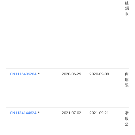
丝制
(厦门
限公
CN111640626A
*
2020-06-29
2020-09-08
库柏
熔断
限公
CN113414462A
*
2021-07-02
2021-09-21
浙江
股份
公司