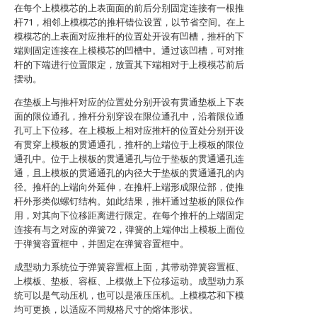
在每个上模模芯的上表面面的前后分别固定连接有一根推
杆71，相邻上模模芯的推杆错位设置，以节省空间。在上
模模芯的上表面对应推杆的位置处开设有凹槽，推杆的下
端则固定连接在上模模芯的凹槽中。通过该凹槽，可对推
杆的下端进行位置限定，放置其下端相对于上模模芯前后
摆动。
在垫板上与推杆对应的位置处分别开设有贯通垫板上下表
面的限位通孔，推杆分别穿设在限位通孔中，沿着限位通
孔可上下位移。在上模板上相对应推杆的位置处分别开设
有贯穿上模板的贯通通孔，推杆的上端位于上模板的限位
通孔中。位于上模板的贯通通孔与位于垫板的贯通通孔连
通，且上模板的贯通通孔的内径大于垫板的贯通通孔的内
径。推杆的上端向外延伸，在推杆上端形成限位部，使推
杆外形类似螺钉结构。如此结果，推杆通过垫板的限位作
用，对其向下位移距离进行限定。在每个推杆的上端固定
连接有与之对应的弹簧72，弹簧的上端伸出上模板上面位
于弹簧容置框中，并固定在弹簧容置框中。
成型动力系统位于弹簧容置框上面，其带动弹簧容置框、
上模板、垫板、容框、上模做上下位移运动。成型动力系
统可以是气动压机，也可以是液压压机。上模模芯和下模
均可更换，以适应不同规格尺寸的熔体形状。