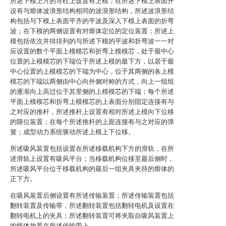
所述下模上方的导柱上设置有上模；在所述下模上表面开
设有与熔体波浪形结构相同的波浪形结构，所述波浪形结
构包括与下模上表面平齐的平波及深入下模上表面的折弯
波；在下模的两侧设置有对熔体定位的定位装置；所述上
模包括依次并排排列的与所述下模的平波和折弯波一一对
应设置的数个平面上模模芯和折弯上模模芯，处于最中心
位置的上模模芯的下端位于所述上模的最下方，以居于最
中心位置的上模模芯的下端为中心，位于其两侧的各上模
模芯的下端以两侧由中心向外侧对称的方式，向上一组组
的逐渐向上高过位于其里侧的上模模芯的下端；每个所述
平面上模模芯和折弯上模模芯的上表面分别固定连接有与
之对应的推杆，所述推杆上设置有相对所述上模向下位移
的限位装置；在每个所述推杆的上面连接有与之对应的弹
簧；成型动力系统驱动所述上模上下位移。
所述吸风装置包括设置在所述移载机构下方的滑轨，在所
述滑轨上设置有吸风平台；当移载机构位移至最后侧时，
所述吸风平台位于移载机构的最后一组夹具夹持的熔体的
正下方。
在吸风装置后侧设置有所述传输装置；所述传输装置包括
翻转装置及传输带，所述翻转装置包括翻转电机及设置在
翻转电机上的夹具；所述翻转装置可将夹取自吸风装置上
的熔体放置在所述传输带上。