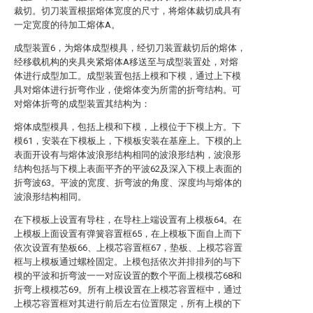
裁切。切刀装置根据熔体宽度的尺寸，将熔体裁切成具有
一定宽度的待加工熔体A。
成型装置6，为熔体成型模具，经切刀装置裁切后的熔体，
经移载机构的夹具夹紧熔体A移送至与成型装置处，对熔
体进行成型加工。成型装置包括上模和下模，通过上下模
具对熔体进行折弯作业，使熔体变为所需的折弯结构。可
对熔体折弯的成型装置其结构为：
熔体成型模具，包括上模和下模，上模位于下模上方。下
模61，安装在下模板上，下模板安装在基座上。下模的上
表面开设有与熔体波浪形结构相同的波浪形结构，波浪形
结构包括与下模上表面平齐的平波62及深入下模上表面的
折弯波63。平波的宽度、折弯波的角度、深度均与熔体的
波浪形结构相同。
在下模板上设置有导柱，在导柱上端设置有上模板64。在
上模板上面设置有弹簧容置框65，在上模板下面自上而下
依次设置有垫板66、上模芯容置框67，垫板、上模芯容置
框与上模板通过螺栓固定。上模包括依次并排排列的与下
模的平波和折弯波一一对应设置的数个平面上模模芯68和
折弯上模模芯69。所有上模设置在上模芯容置框中，通过
上模芯容置框对其进行前后左右位置限定，所有上模的下