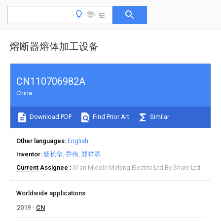
熔断器熔体加工设备
CN110706982A
China
Download PDF
Find Prior Art
Similar
Other languages
English
Inventor
杨长华
乔伟
郑祥添
Current Assignee
Xi'an Middle Melting Electric Ltd By Share Ltd
Worldwide applications
2019
CN