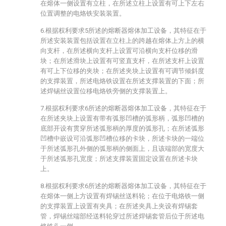
在熔体一侧设置有立柱，在所述立柱上设置有可上下左右
位置调整的电烙铁安装装置。
6.根据权利要求5所述的熔断器熔体加工设备，其特征在于
所述安装装置包括设置在立柱上的跨越在熔体上方上的横
向支杆，在所述横向支杆上设置可沿横向支杆位移的滑
块；在所述滑块上设置有可竖直支杆，在所述支杆上设置
有可上下位移的夹块；在所述夹块上设置有可调节倾斜度
的支撑装置，所述电烙铁设置在所述支撑装置的下面；所
述焊锡丝设置位移电烙铁旁侧的支撑装置上。
7.根据权利要求6所述的熔断器熔体加工设备，其特征在于
在所述夹块上设置有带有弧形凹槽的弧形柄，弧形凹槽的
底部开设有贯穿所述弧形柄的厚度的弧形孔；在所述弧形
凹槽中嵌设可沿弧形凹槽位移的卡块，所述卡块的一端位
于所述弧形孔外侧的弧形柄的侧面上，且该端部的宽度大
于所述弧形孔宽度；所述支撑装置固定设置在所述卡块
上。
8.根据权利要求6所述的熔断器熔体加工设备，其特征在于
在熔体一侧上方设置有焊锡丝送料轮；在位于电烙铁一侧
的支撑装置上设置有夹具；在所述夹具上夹设有焊锡套
管，焊锡丝端部经送料轮穿过所述焊锡套管后位于所述电