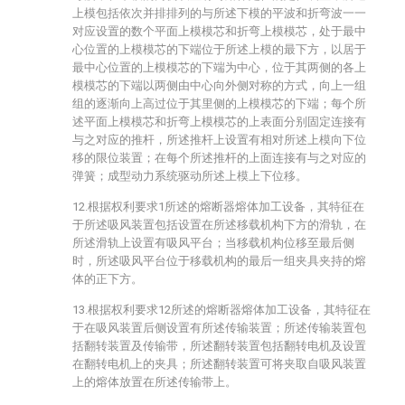
上模包括依次并排排列的与所述下模的平波和折弯波一一
对应设置的数个平面上模模芯和折弯上模模芯，处于最中
心位置的上模模芯的下端位于所述上模的最下方，以居于
最中心位置的上模模芯的下端为中心，位于其两侧的各上
模模芯的下端以两侧由中心向外侧对称的方式，向上一组
组的逐渐向上高过位于其里侧的上模模芯的下端；每个所
述平面上模模芯和折弯上模模芯的上表面分别固定连接有
与之对应的推杆，所述推杆上设置有相对所述上模向下位
移的限位装置；在每个所述推杆的上面连接有与之对应的
弹簧；成型动力系统驱动所述上模上下位移。
12.根据权利要求1所述的熔断器熔体加工设备，其特征在
于所述吸风装置包括设置在所述移载机构下方的滑轨，在
所述滑轨上设置有吸风平台；当移载机构位移至最后侧
时，所述吸风平台位于移载机构的最后一组夹具夹持的熔
体的正下方。
13.根据权利要求12所述的熔断器熔体加工设备，其特征在
于在吸风装置后侧设置有所述传输装置；所述传输装置包
括翻转装置及传输带，所述翻转装置包括翻转电机及设置
在翻转电机上的夹具；所述翻转装置可将夹取自吸风装置
上的熔体放置在所述传输带上。