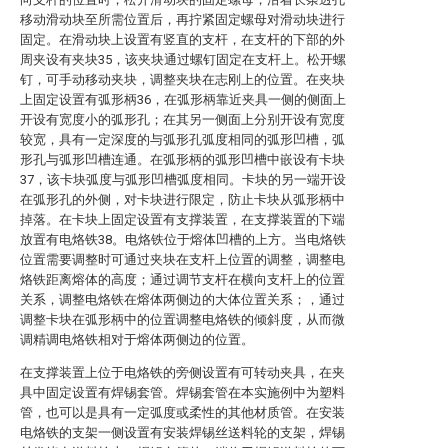
移动滑动块至所需位置后，再拧紧固定螺母对滑动块进行
固定。在滑动块上设置有竖直的支杆，在支杆的下部的外
周夹设有夹块35，该夹块通过螺钉固定在支杆上。松开螺
钉，可手动移动夹块，调整夹块在志刚上的位置。在夹块
上固定设置有弧形柄36，在弧形柄靠近夹具一侧的侧面上
开设有宽度小的弧形孔；在其另一侧面上分别开设有宽度
较宽，具有一定深度的与弧形孔弧度相同的弧形凹槽，弧
形孔与弧形凹槽连通。在弧形柄的弧形凹槽中嵌设有卡块
37，该卡块弧度与弧形凹槽弧度相同。卡块的另一端开设
在弧形孔的外侧，对卡块进行限定，防止卡块从弧形柄中
掉落。在卡块上固定设置有支撑装置，在支撑装置的下端
放置有电烙铁38。电烙铁位于熔体凹槽的上方。当电烙铁
位置需要调整时可通过夹块在支杆上位置的调整，调整电
烙铁距离熔体的高度；通过调节支杆在横向支杆上的位置
关系，调整电烙铁在熔体两侧边的大体位置关系；，通过
调整卡块在弧形柄中的位置调整电烙铁的倾斜度，从而微
调精调电烙铁相对于熔体两侧边的位置。
在支撑装置上位于电烙铁的旁侧设置有可转动夹具，在夹
具中固定设置有焊锡套管。焊锡套管在本实施例中为塑料
管，也可以是具有一定弧度或柔性的其他材质管。在安装
电烙铁的支架一侧设置有安装焊锡丝送料轮的支架，焊锡