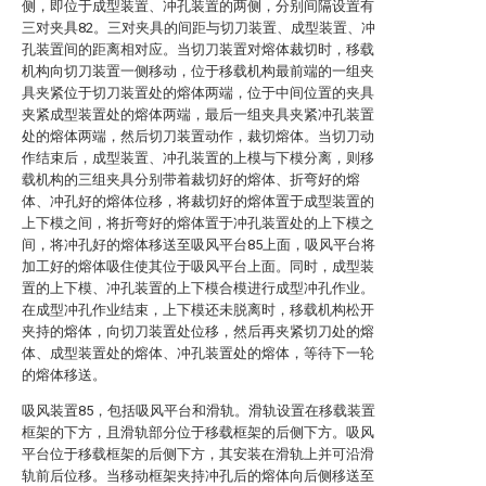
侧，即位于成型装置、冲孔装置的两侧，分别间隔设置有
三对夹具82。三对夹具的间距与切刀装置、成型装置、冲
孔装置间的距离相对应。当切刀装置对熔体裁切时，移载
机构向切刀装置一侧移动，位于移载机构最前端的一组夹
具夹紧位于切刀装置处的熔体两端，位于中间位置的夹具
夹紧成型装置处的熔体两端，最后一组夹具夹紧冲孔装置
处的熔体两端，然后切刀装置动作，裁切熔体。当切刀动
作结束后，成型装置、冲孔装置的上模与下模分离，则移
载机构的三组夹具分别带着裁切好的熔体、折弯好的熔
体、冲孔好的熔体位移，将裁切好的熔体置于成型装置的
上下模之间，将折弯好的熔体置于冲孔装置处的上下模之
间，将冲孔好的熔体移送至吸风平台85上面，吸风平台将
加工好的熔体吸住使其位于吸风平台上面。同时，成型装
置的上下模、冲孔装置的上下模合模进行成型冲孔作业。
在成型冲孔作业结束，上下模还未脱离时，移载机构松开
夹持的熔体，向切刀装置处位移，然后再夹紧切刀处的熔
体、成型装置处的熔体、冲孔装置处的熔体，等待下一轮
的熔体移送。
吸风装置85，包括吸风平台和滑轨。滑轨设置在移载装置
框架的下方，且滑轨部分位于移载框架的后侧下方。吸风
平台位于移载框架的后侧下方，其安装在滑轨上并可沿滑
轨前后位移。当移动框架夹持冲孔后的熔体向后侧移送至