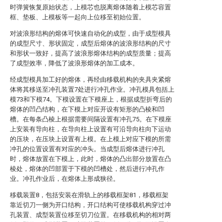
时弹簧恢复原始状态，上模芯也脱离熔体随着上模芯容置
框、垫板、上模板等一起向上位移至初始位置。
对波浪形结构的熔体可快速自动化的成型，由于成型模具
的成型尺寸、形状固定，成型后熔体的波浪形结构的尺寸
和形状一致好，提高了波浪形熔体结构的成型质量；提高
了成型效率，降低了波浪形熔体的加工成本。
经成型模具加工好的熔体，再经由移载机构的夹具夹紧熔
体将其移送至冲孔装置7处进行冲孔作业。冲孔模具包括上
模73和下模74。下模设置在下模座上，根据成型折弯后的
熔体的凹凸结构，在下模上对应开设有矩形的凸棱和凹
槽。在每条凸棱上根据需要间隔设置有冲孔75。在下模座
上安装有导向柱，在导向柱上设置有可沿导向柱向下运动
的压块，在压块上设置有上模。在上模上对应下模的所需
冲孔的位置设置有对应的冲头。当成型后熔体进行冲孔
时，熔体放置在下模上，此时，熔体的凸出部分放置在凸
棱处，熔体的凹部置于下模的凹槽处，然后进行冲孔作
业。冲孔作业后，在熔体上形成狭径。
移载装置8，包括安装在滑轨上的移载框架81，移载框架
靠近切刀一侧为开口结构，开口结构可使移载机构穿过冲
孔装置、成型装置位移至切刀位置。在移载机构的相对两