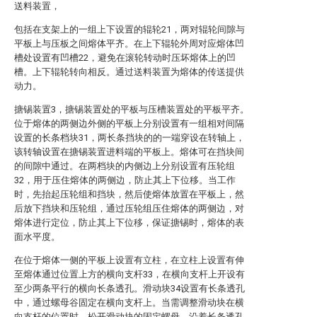
送料装置，
包括在支架上的一组上下设置的辊轮21，两对辊轮间隙与
平板上与压板之间熔体平齐。在上下辊轮外周对应熔体凹
槽处设置有凹槽22，避免在滚轮转动时压坏熔体上的凹
槽。上下辊轮转向相反。通过送料装置为熔体的传送提供
动力。
搪锡装置3，搪锡装置处的平板与压槽装置处的平板平齐。
位于熔体的两侧边外侧的平板上分别设置有一组相对间隔
设置的长条档块31，两长条挡块的的一端穿设在转轴上，
该转轴设置在搪锡装置进料端的平板上。熔体可在挡块间
的间隙中通过。在两档块的内侧边上分别设置有压轮组
32，用于压住熔体的两侧边，防止其上下位移。当工作
时，先抬起压轮组和挡块，然后使熔体放置在平板上，然
后放下挡块和压轮组，通过压轮组压住熔体的两侧边，对
熔体进行定位，防止其上下位移，保证搪锡时，熔体的表
面水平度。
在位于熔体一侧的平板上设置有立柱，在立柱上设置有伸
至熔体通过位置上方的横向支杆33，在横向支杆上开设有
至少两条平行的横向长条透孔。滑动块34设置有长条透孔
中，通过螺母谷固定在横向支杆上。当需调整滑动块在横
向支杆的位置时，松开滑动块的固定螺母，沿着长条透孔