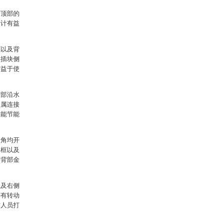
槽顶部的
设计有益
框以及背
和插块侧
有益于使
背部沿水
金属连接
功能节能
四角均开
属框以及
将背部金
以及右侧
接有转动
作人员打