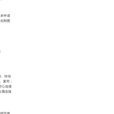
，本申请
。在附图
；
6、转动
2、窗帘；
、空心连接
金属连接
的细节将