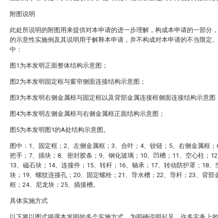
附图说明
此处所说明的附图用来提供对本申请的进一步理解，构成本申请的一部分
的示意性实施例及其说明用于解释本申请，并不构成对本申请的不当限定
中：
图1为本发明正面整体结构示意图；
图2为本发明固定框与窗帘侧面连接结构示意图；
图3为本发明右侧金属框与固定框以及背部金属连接框侧面连接结构示意图
图4为本发明左侧金属框与右侧金属框正面结构示意图；
图5为本发明图1的A处结构示意图。
图中：1、固定框；2、左侧金属框；3、合叶；4、铰链；5、右侧金属框；
把手；7、插块；8、密封胶条；9、钢化玻璃；10、凹槽；11、空心柱；1
13、磁石块；14、连接件；15、转杆；16、轴承；17、转动防护罩；18
块；19、螺纹连接孔；20、固定螺栓；21、导水槽；22、导杆；23、背部
框；24、尼龙块；25、插接槽。
具体实施方式
以下将以图式揭露本发明的多个实施方式，为明确说明起见，许多实务上