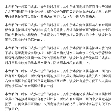
本发明的一种双门式多功能节能断桥窗，其中所述固定框的正面且位于凹
左右两侧均固定连接有铰链，所述铰链的正面固定连接有转动防护罩，该
于转动防护罩可以保护住凹槽内的窗帘，防止灰尘进入到凹槽内。
本发明的一种双门式多功能节能断桥窗，其中所述左侧金属框与右侧金属
部金属连接框框身的内腔均填充有尼龙块，所述插接槽侧面的形状与大小
面的形状与大小相契合，所述尼龙块位于插接槽以及插块的中央，该设计
固定框具有较强的隔热能力。
本发明的一种双门式多功能节能断桥窗，其中所述背部金属连接框内腔的
平横向等距离开设有导水槽，所述导水槽的进水口与出水口分别位于背部
框背部远离钢化玻璃一侧框身的顶部与底部，该设计有益于使该双门式多
断桥窗具有较好的防水导水能力，防止雨水堆积在该窗户上。
本发明的一种双门式多功能节能断桥窗，其中所述背部金属连接框正面的
设有两个导向槽，所述背部金属连接框上的导向槽与螺纹连接孔和左侧金
右侧金属框上的导杆以及固定螺栓相互对应，该设计有益于方便工作人员
属连接框与左侧金属框组装在一起。
本发明的一种双门式多功能节能断桥窗，其中所述钢化玻璃与左侧金属框
金属框的连接处固定贴合有密封胶条，所述右侧金属框正面的中央固定连
把手，右侧金属框正面的中央固定连接有转动把手，该设计有益于方便工
开该窗户。