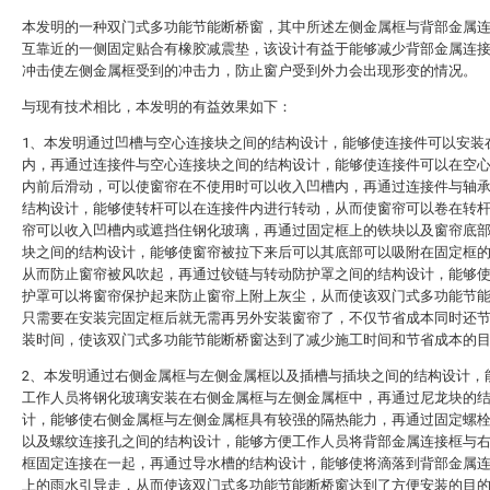
本发明的一种双门式多功能节能断桥窗，其中所述左侧金属框与背部金属
互靠近的一侧固定贴合有橡胶减震垫，该设计有益于能够减少背部金属连
冲击使左侧金属框受到的冲击力，防止窗户受到外力会出现形变的情况。
与现有技术相比，本发明的有益效果如下：
1、本发明通过凹槽与空心连接块之间的结构设计，能够使连接件可以安装
内，再通过连接件与空心连接块之间的结构设计，能够使连接件可以在空
内前后滑动，可以使窗帘在不使用时可以收入凹槽内，再通过连接件与轴
结构设计，能够使转杆可以在连接件内进行转动，从而使窗帘可以卷在转
帘可以收入凹槽内或遮挡住钢化玻璃，再通过固定框上的铁块以及窗帘底
块之间的结构设计，能够使窗帘被拉下来后可以其底部可以吸附在固定框
从而防止窗帘被风吹起，再通过铰链与转动防护罩之间的结构设计，能够
护罩可以将窗帘保护起来防止窗帘上附上灰尘，从而使该双门式多功能节
只需要在安装完固定框后就无需再另外安装窗帘了，不仅节省成本同时还
装时间，使该双门式多功能节能断桥窗达到了减少施工时间和节省成本的
2、本发明通过右侧金属框与左侧金属框以及插槽与插块之间的结构设计，
工作人员将钢化玻璃安装在右侧金属框与左侧金属框中，再通过尼龙块的
计，能够使右侧金属框与左侧金属框具有较强的隔热能力，再通过固定螺
以及螺纹连接孔之间的结构设计，能够方便工作人员将背部金属连接框与
框固定连接在一起，再通过导水槽的结构设计，能够使将滴落到背部金属
上的雨水引导走，从而使该双门式多功能节能断桥窗达到了方便安装的目