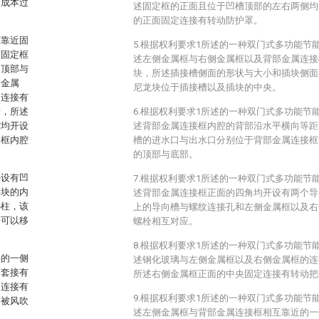
，成本过
述固定框的正面且位于凹槽顶部的左右两侧均
的正面固定连接有转动防护罩。
框靠近固
5.根据权利要求1所述的一种双门式多功能节
离固定框
述左侧金属框与右侧金属框以及背部金属连接
的顶部与
块，所述插接槽侧面的形状与大小和插块侧面
侧金属
尼龙块位于插接槽以及插块的中央。
定连接有
栓，所述
6.根据权利要求1所述的一种双门式多功能节
腔均开设
述背部金属连接框内腔的背部沿水平横向等距
定框内腔
槽的进水口与出水口分别位于背部金属连接框
的顶部与底部。
开设有凹
7.根据权利要求1所述的一种双门式多功能节
接块的内
述背部金属连接框正面的四角均开设有两个导
心柱，该
上的导向槽与螺纹连接孔和左侧金属框以及右
杆可以移
螺栓相互对应。
8.根据权利要求1所述的一种双门式多功能节
央的一侧
述钢化玻璃与左侧金属框以及右侧金属框的连
动套接有
所述右侧金属框正面的中央固定连接有转动把
定连接有
9.根据权利要求1所述的一种双门式多功能节
会被风吹
述左侧金属框与背部金属连接框相互靠近的一