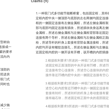
Claims
(9)
1.一种双门式多功能节能断桥窗，包括固定框，其
定框内腔中央一侧顶部与底部的左右两侧均固定连接
框的一侧固定连接有左侧金属框，所述左侧金属框靠
。
部与底部均固定连接有插块，所述插块块身远离左侧
金属框，所述右侧金属框与左侧金属框背部靠近固定
连接有两个导杆，所述右侧金属框与左侧金属框正面
桥型材由
栓，所述导杆的杆身上套接有背部金属连接框，所述
连接成一
内腔均开设有螺纹连接孔，所述右侧金属框与左侧金
窗的要求
近固定框内腔的一侧开设有开槽，该开槽的内腔插接
不流向内
2.根据权利要求1所述的一种双门式多功能节
述固定框正面顶部的中央开设有凹槽，所述凹
窗顶部的
定连接有空心连接块，所述空心连接块的内腔
光照进房
接件靠近凹槽内腔中央的一侧固定连接有空心
种双门式
3.根据权利要求2所述的一种双门式多功能节
间同时也
述空心柱内腔靠近凹槽中央的一侧固定连接有
套接有转杆，所述转杆的杆身上卷动套接有窗
接有磁石块，所述固定框正面中央的底部固定
够减少施
4.根据权利要求3所述的一种双门式多功能节