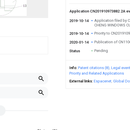
Application CN201910973882.2A e
Application filed b
2019-10-14
CHENG WINDOWS CU
Priority to CN201910
2019-10-14
Publication of CN11
2020-01-14
Pending
Status
Info
Patent citations (8)
Legal even
Priority and Related Applications
External links
Espacenet
Global Do