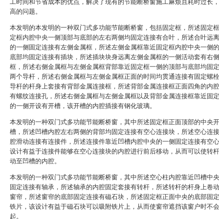
工时间和节省成本的优点，解决了现有的节能断桥窗施工麻烦且耗时过长
高的问题。
本发明的本发明的一种双门式多功能节能断桥窗，包括固定框，所述固定
定框内腔中央一侧顶部与底部的左右两侧均固定连接有合叶，所述合叶远
的一侧固定连接有左侧金属框，所述左侧金属框靠近固定框内腔中央一侧
底部均固定连接有插块，所述插块块身远离左侧金属框的一侧活动套有右
框，所述右侧金属框与左侧金属框背部靠近固定框一侧的顶部与底部均固
两个导杆，所述右侧金属框与左侧金属框正面的时间均贯通连接有固定螺
导杆的杆身上套接有背部金属连接框，所述背部金属连接框正面四角的内
有螺纹连接孔，所述右侧金属框与左侧金属框以及背部金属连接框靠近固
的一侧开设有开槽，该开槽的内腔插接有钢化玻璃。
本发明的一种双门式多功能节能断桥窗，其中所述固定框正面顶部的中央
槽，所述凹槽内腔左右两侧的背部均固定连接有空心连接块，所述空心连
腔滑动连接有连接件，所述连接件靠近凹槽内腔中央的一侧固定连接有空
设计有益于连接件能够在空心连接块的内腔进行前后移动，从而可以使转
动至凹槽的内腔。
本发明的一种双门式多功能节能断桥窗，其中所述空心柱内腔靠近凹槽中
固定连接有轴承，所述轴承的内腔固定套接有转杆，所述转杆的杆身上卷
窗帘，所述窗帘的底部固定连接有磁石块，所述固定框正面中央的底部固
铁片，该设计有益于磁石块可以吸附铁片上，从而使窗帘遮挡该窗户时不
起。