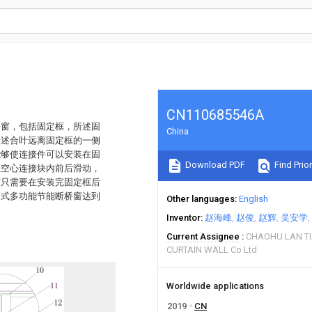
CN110685546A
桥窗，包括固定框，所述固
China
所述合叶远离固定框的一侧
能够使连接件可以安装在固
Download PDF
Find Prior
在空心连接块内前后滑动，
窗只需要在安装完固定框后
门式多功能节能断桥窗达到
Other languages
English
Inventor
赵海峰
赵俊
赵辉
吴安学
Current Assignee
CHAOHU LAN T
CURTAIN WALL Co Ltd
Worldwide applications
2019
CN