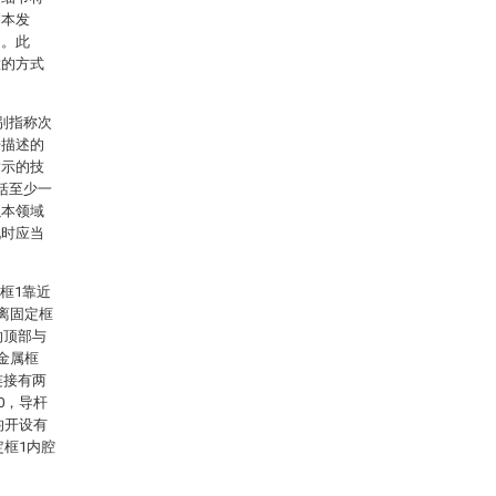
制本发
的。此
意的方式
别指称次
语描述的
指示的技
括至少一
以本领域
现时应当
框1靠近
离固定框
的顶部与
金属框
连接有两
0，导杆
均开设有
定框1内腔