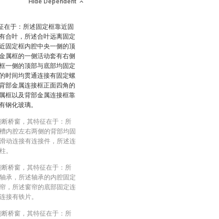
Hide Dependent
特征在于：所述固定框靠近固
有合叶，所述合叶远离固定
近固定框内腔中央一侧的顶
金属框的一侧活动套有右侧
框一侧的顶部与底部均固定
的时间均贯通连接有固定螺
背部金属连接框正面四角的
属框以及背部金属连接框靠
有钢化玻璃。
能断桥窗，其特征在于：所
槽内腔左右两侧的背部均固
滑动连接有连接件，所述连
柱。
能断桥窗，其特征在于：所
轴承，所述轴承的内腔固定
帘，所述窗帘的底部固定连
连接有铁片。
能断桥窗，其特征在于：所