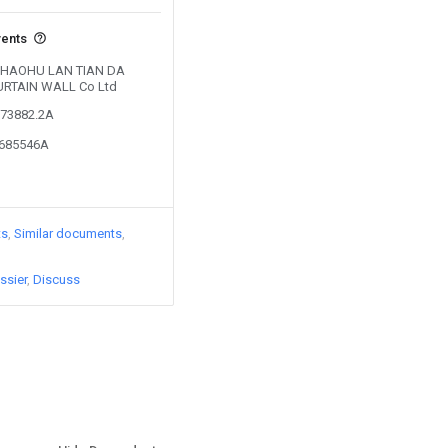
vents
y CHAOHU LAN TIAN DA
RTAIN WALL Co Ltd
973882.2A
0685546A
ts
Similar documents
ssier
Discuss