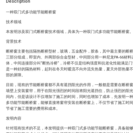
Description
一种双门式多功能节能断桥窗
技术领域
本发明涉及双门式断桥窗技术领域，具体为一种双门式多功能节能断桥窗
背景技术
断桥窗主要包括隔热断桥型材，玻璃，五金配件，胶条，其中最主要的断
三部分组成，即室内、外两部份合金型材，中间部分用一种尼龙PA-66材料
体，中间连接部分叫“断热冷桥”，冷桥不仅是结构强度和抗老化性能满足门
是一种好的隔热材料，起到在冬天时暖流不向外流失热量，夏天外部热量
部的屏障。
目前，现有的节能断桥窗都不具有遮挡阳光的作用，一般都是需要在断桥
墙壁上安装窗帘，用于在阳光强烈的时间段将阳光遮挡住，防止强烈的阳
间内，但是该设计不仅增加了施工的时间，同时也增加了成本，先发明一
多功能节能断桥窗，能够直接将窗帘安装在断桥窗上，不仅节省了施工时
节省了施工需要的费用和成本。
发明内容
针对现有技术的不足，本发明提供一种双门式多功能节能断桥窗，具备能