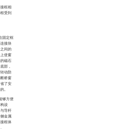
连接框相
接框受到
在固定框
心连接块
承之间的
杆上使窗
部的磁石
的底部，
使转动防
能断桥窗
节省了安
目的。
能够方便
结构设
栓与导杆
右侧金属
连接框体
的。