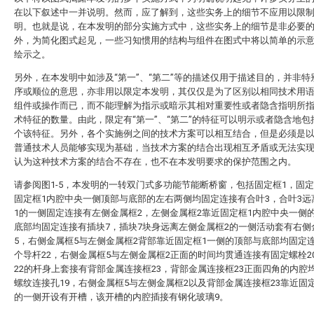
在以下叙述中一并说明。然而，应了解到，这些实务上的细节不应用以限
明。也就是说，在本发明的部分实施方式中，这些实务上的细节是非必要
外，为简化图式起见，一些习知惯用的结构与组件在图式中将以简单的示
绘示之。
另外，在本发明中如涉及“第一”、“第二”等的描述仅用于描述目的，并非特
序或顺位的意思，亦非用以限定本发明，其仅仅是为了区别以相同技术用
组件或操作而已，而不能理解为指示或暗示其相对重要性或者隐含指明所
术特征的数量。由此，限定有“第一”、“第二”的特征可以明示或者隐含地包
个该特征。另外，各个实施例之间的技术方案可以相互结合，但是必须是
普通技术人员能够实现为基础，当技术方案的结合出现相互矛盾或无法实
认为这种技术方案的结合不存在，也不在本发明要求的保护范围之内。
请参阅图1-5，本发明的一转双门式多功能节能断桥窗，包括固定框1，固定
固定框1内腔中央一侧顶部与底部的左右两侧均固定连接有合叶3，合叶3远
1的一侧固定连接有左侧金属框2，左侧金属框2靠近固定框1内腔中央一侧
底部均固定连接有插块7，插块7块身远离左侧金属框2的一侧活动套有右侧
5，右侧金属框5与左侧金属框2背部靠近固定框1一侧的顶部与底部均固定
个导杆22，右侧金属框5与左侧金属框2正面的时间均贯通连接有固定螺栓2
22的杆身上套接有背部金属连接框23，背部金属连接框23正面四角的内腔
螺纹连接孔19，右侧金属框5与左侧金属框2以及背部金属连接框23靠近固
的一侧开设有开槽，该开槽的内腔插接有钢化玻璃9。