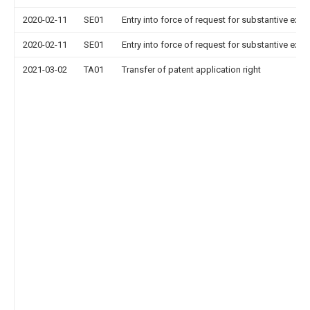
2020-02-11
SE01
Entry into force of request for substantive exa
2020-02-11
SE01
Entry into force of request for substantive exa
2021-03-02
TA01
Transfer of patent application right