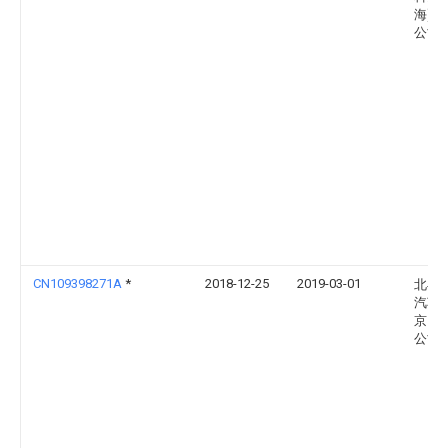
海)有
公司
CN109398271A
*
2018-12-25
2019-03-01
北斗
汽车
京）
公司