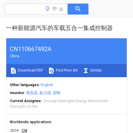
一种新能源汽车的车载五合一集成控制器
CN110667492A
China
Download PDF
Find Prior Art
Similar
Other languages
English
Inventor
黄磊磊
郝义国
邵毅
Current Assignee
Zhongji Hydrogen Energy Automobile
Changzhi Co ltd
Worldwide applications
2019
CN