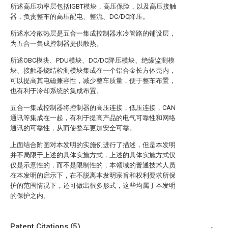
所述高压功率层包括IGBT模块，高压保险，以及高压接触
器，负责整车的高压配电、整流、DC/DC降压。
所述水冷散热层是五合一集成控制器水冷管路的铺设层，
为五合一集成控制器提供散热。
所述OBC模块、PDU模块、DC/DC降压模块、绝缘监测模
块、接触器烧结检测模块集成在一个铝合金长方体壳内，
可以提高其电磁兼容性，减少整车质量，便于整车布置，
也有利于冷却系统的集成布置。
五合一集成控制器将控制器的高压连接，低压连接，CAN
通讯等集成在一起，有利于提高产品的电气可靠性和网络
通讯的可靠性，从而使整车更加安全可靠。
上面结合附图对本发明的实施例进行了描述，但是本发明
并不局限于上述的具体实施方式，上述的具体实施方式仅
仅是示意性的，而不是限制性的，本领域的普通技术人员
在本发明的启示下，在不脱离本发明宗旨和权利要求所保
护的范围情况下，还可做出很多形式，这些均属于本发明
的保护之内。
Patent Citations (5)