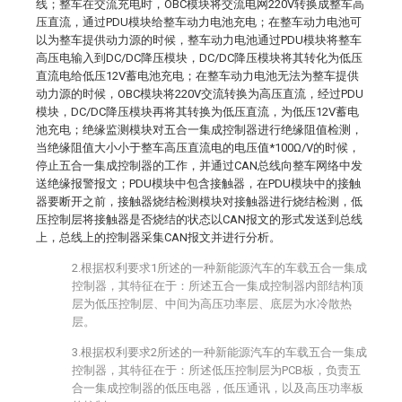
线；整车在交流充电时，OBC模块将交流电网220V转换成整车高
压直流，通过PDU模块给整车动力电池充电；在整车动力电池可
以为整车提供动力源的时候，整车动力电池通过PDU模块将整车
高压电输入到DC/DC降压模块，DC/DC降压模块将其转化为低压
直流电给低压12V蓄电池充电；在整车动力电池无法为整车提供
动力源的时候，OBC模块将220V交流转换为高压直流，经过PDU
模块，DC/DC降压模块再将其转换为低压直流，为低压12V蓄电
池充电；绝缘监测模块对五合一集成控制器进行绝缘阻值检测，
当绝缘阻值大小小于整车高压直流电的电压值*100Ω/V的时候，
停止五合一集成控制器的工作，并通过CAN总线向整车网络中发
送绝缘报警报文；PDU模块中包含接触器，在PDU模块中的接触
器要断开之前，接触器烧结检测模块对接触器进行烧结检测，低
压控制层将接触器是否烧结的状态以CAN报文的形式发送到总线
上，总线上的控制器采集CAN报文并进行分析。
2.根据权利要求1所述的一种新能源汽车的车载五合一集成
控制器，其特征在于：所述五合一集成控制器内部结构顶
层为低压控制层、中间为高压功率层、底层为水冷散热
层。
3.根据权利要求2所述的一种新能源汽车的车载五合一集成
控制器，其特征在于：所述低压控制层为PCB板，负责五
合一集成控制器的低压电器，低压通讯，以及高压功率板