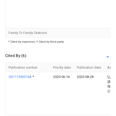
Family To Family Citations
* Cited by examiner, † Cited by third party
Cited By (6)
Publication number
Priority date
Publication date
Assi
CN111596576A
*
2020-06-16
2020-08-28
弘允
源（
海）
公司