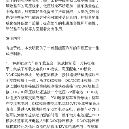
整车的功能不断增加，整车上各种控制器也在不断增加，
导致整车的高压线束、低压线束不断增加，整车质量也在
不断增加，对整车轻量化提出了严重挑战；大量的控制器
也使得整车的电磁兼容性和可靠性受到影响，控制器的集
成化在降低整车质量，提高整车的电磁兼容性和可靠性，
降低整车能耗等方面起着突出作用。
发明内容
有鉴于此，本发明提供了一种新能源汽车的车载五合一集
成控制器。
1.一种新能源汽车的车载五合一集成控制器，其特征在
于，集成了车载充电机OBC模块、高压配电PDU模块、
DC/DC降压模块、绝缘监测模块、接触器烧结检测模块五
个功能模块于一体，所述OBC模块、DC/DC降压模块、绝
缘监测模块和接触器烧结检测模块都直接与PDU模块相连
接，DC/DC降压模块还连接一个低压12V蓄电池，OBC模
块连接在整车交流充电口，PDU连接整车直流母线；整车
在交流充电时，OBC模块将交流电网220V转换成整车高压
直流，通过PDU模块给整车动力电池充电；在整车动力电
池可以为整车提供动力源的时候，整车动力电池通过PDU
模块将整车高压电输入到DC/DC降压模块，DC/DC降压模
块将其转化为低压直流电给低压12V蓄电池充电；在整车