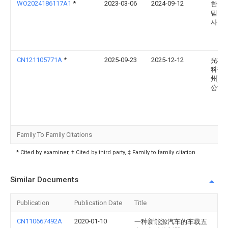
WO2024186117A1
*
2023-03-06
2024-09-12
한온
템 주
사
CN121105771A
*
2025-09-23
2025-12-12
光梭
科技(
州)有
公司
Family To Family Citations
* Cited by examiner, † Cited by third party, ‡ Family to family citation
Similar Documents
Publication
Publication Date
Title
CN110667492A
2020-01-10
一种新能源汽车的车载五