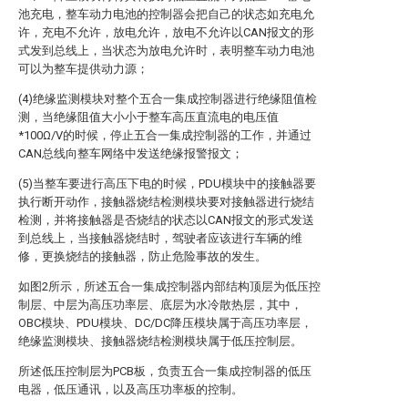
池充电，整车动力电池的控制器会把自己的状态如充电允
许，充电不允许，放电允许，放电不允许以CAN报文的形
式发到总线上，当状态为放电允许时，表明整车动力电池
可以为整车提供动力源；
(4)绝缘监测模块对整个五合一集成控制器进行绝缘阻值检
测，当绝缘阻值大小小于整车高压直流电的电压值
*100Ω/V的时候，停止五合一集成控制器的工作，并通过
CAN总线向整车网络中发送绝缘报警报文；
(5)当整车要进行高压下电的时候，PDU模块中的接触器要
执行断开动作，接触器烧结检测模块要对接触器进行烧结
检测，并将接触器是否烧结的状态以CAN报文的形式发送
到总线上，当接触器烧结时，驾驶者应该进行车辆的维
修，更换烧结的接触器，防止危险事故的发生。
如图2所示，所述五合一集成控制器内部结构顶层为低压控
制层、中层为高压功率层、底层为水冷散热层，其中，
OBC模块、PDU模块、DC/DC降压模块属于高压功率层，
绝缘监测模块、接触器烧结检测模块属于低压控制层。
所述低压控制层为PCB板，负责五合一集成控制器的低压
电器，低压通讯，以及高压功率板的控制。