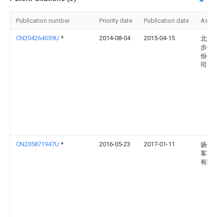
Publication number
Priority date
Publication date
Assi
CN204264059U
*
2014-08-04
2015-04-15
北京
步伺
份有
司
CN205871947U
*
2016-05-23
2017-01-11
扬州
客车
有限