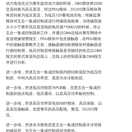
动力电池无法为整车提供动力源的时候，OBC模块将220V
交流转换为高压直流，经过PDU模块，DC/DC降压模块再
将其转换为低压直流，为低压12V蓄电池充电；绝缘监测
模块对五合一集成控制器进行绝缘阻值检测，当绝缘阻值
大小小于整车高压直流电的电压值*100Ω/V的时候，停止
五合一集成控制器的工作，并通过CAN总线向整车网络中
发送绝缘报警报文；PDU模块中包含接触器，在PDU模块
中的接触器要断开之前，接触器烧结检测模块对接触器进
行烧结检测，低压控制层将接触器是否烧结的状态以CAN
报文的形式发送到总线上，总线上的控制器采集CAN报文
并进行分析。
进一步地，所述五合一集成控制器内部结构顶层为低压控
制层、中间为高压功率层、底层为水冷散热层。
进一步地，所述低压控制层为PCB板，负责五合一集成控
制器的低压电器，低压通讯，以及高压功率板的控制。
进一步地，所述高压功率层包括IGBT模块、高压保险、以
及高压接触器，负责整车的高压配电、整流、DC/DC降
压。
进一步地，所述水冷散热层是五合一集成控制器水冷管路
的铺设层，为五合一集成控制器提供散热。