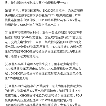
块、接触器烧结检测模块五个功能模块于一体；
如图1所示，所述OBC模块、DC/DC降压模块、绝缘监测模
块和接触器烧结检测模块都直接与PDU模块相连接，PDU
模块连接整车直流母线、DC/DC降压模块与低压12V蓄电
池相连接，OBC连接在整车交流充电口；
(1)在整车交流充电的时候，五合一集成控制器与交流充电
柜进行硬线与CAN报文交互，交互成功后进行整车交流充
电，交流充电过程中，五合一集成控制器的OBC模块将交
流电网220V转换成整车高压直流，PDU模块通过内部的高
压配电电路将OBC模块转换后的高压直流接到动力电池两
端，给整车动力电池充电；
(2)在整车高压上电Ready的情况下，整车动力电池通过
PDU模块将整车高压电输入到DC/DC降压模块的高压输入
端，DC/DC降压模块再将高压直流转变为低压直流电给低
压12V蓄电池充电；
(3)当整车动力电池存在严重故障，无法为整车提供动力源
的时候，整车低压12V蓄电池容易馈电，这时可以插上交
流充电枪，OBC模块可将220V交流转换为高压直流，PDU
模块再将高压直流配送到DC/DC降压模块的输入端，
DC/DC降压模块再将其转换为低压直流，为低压12V蓄电