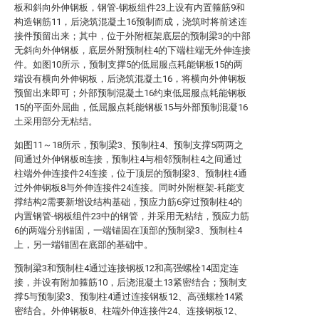
板和斜向外伸钢板，钢管-钢板组件23上设有内置箍筋9和
构造钢筋11，后浇筑混凝土16预制而成，浇筑时将前述连
接件预留出来；其中，位于外附框架底层的预制梁3的中部
无斜向外伸钢板，底层外附预制柱4的下端柱端无外伸连接
件。如图10所示，预制支撑5的低屈服点耗能钢板15的两
端设有横向外伸钢板，后浇筑混凝土16，将横向外伸钢板
预留出来即可；外部预制混凝土16约束低屈服点耗能钢板
15的平面外屈曲，低屈服点耗能钢板15与外部预制混凝16
土采用部分无粘结。
如图11～18所示，预制梁3、预制柱4、预制支撑5两两之
间通过外伸钢板8连接，预制柱4与相邻预制柱4之间通过
柱端外伸连接件24连接，位于顶层的预制梁3、预制柱4通
过外伸钢板8与外伸连接件24连接。同时外附框架-耗能支
撑结构2需要新增设结构基础，预应力筋6穿过预制柱4的
内置钢管-钢板组件23中的钢管，并采用无粘结，预应力筋
6的两端分别锚固，一端锚固在顶部的预制梁3、预制柱4
上，另一端锚固在底部的基础中。
预制梁3和预制柱4通过连接钢板12和高强螺栓14固定连
接，并设有附加箍筋10，后浇混凝土13紧密结合；预制支
撑5与预制梁3、预制柱4通过连接钢板12、高强螺栓14紧
密结合。外伸钢板8、柱端外伸连接件24、连接钢板12、