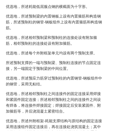
优选地，所述耗能低屈服点钢的横截面为十字形。
优选地，所述预制梁的内置钢板上设有内置箍筋和构造钢
筋，所述预制柱的钢管-钢板组件上设有内置箍筋和构造钢
筋。
优选地，所述相邻预制梁和预制柱的连接处设有附加箍
筋，相邻预制柱的连接处设有附加箍筋。
优选地，所述每个外附框架单元均设有两个预制支撑。
所述预制支撑的一端与预制梁、预制柱连接的节点固定连
接，另一端固定于预制梁的中间位置。
优选地，所述预应力筋穿过预制柱的内置钢管-钢板组件中
的钢管，采用无粘结。
优选地，所述相邻预制柱之间连接件的固定连接采用焊接
和紧固件固定连接；所述相邻预制柱之间的连接件之间设
有焊条，将连接件焊接固定；焊接固定后安装紧固件、附
加箍筋等，并后浇混凝土紧密结合。
优选地，所述外附框架-耗能支撑结构与原结构的固定连接
采用连接组件固定连接后，再在连接处浇筑混凝土；其中