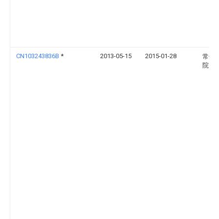
CN103243836B
*
2013-05-15
2015-01-28
常州
院