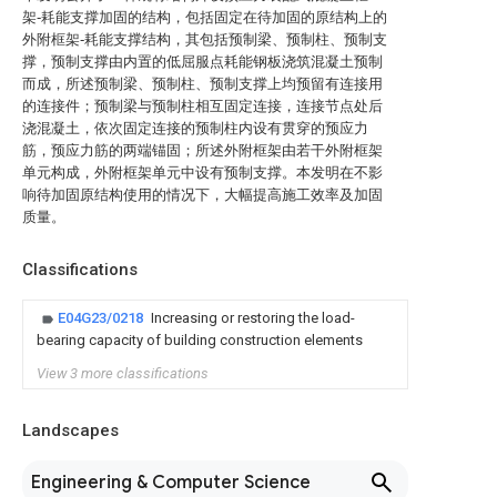
架‑耗能支撑加固的结构，包括固定在待加固的原结构上的
外附框架‑耗能支撑结构，其包括预制梁、预制柱、预制支
撑，预制支撑由内置的低屈服点耗能钢板浇筑混凝土预制
而成，所述预制梁、预制柱、预制支撑上均预留有连接用
的连接件；预制梁与预制柱相互固定连接，连接节点处后
浇混凝土，依次固定连接的预制柱内设有贯穿的预应力
筋，预应力筋的两端锚固；所述外附框架由若干外附框架
单元构成，外附框架单元中设有预制支撑。本发明在不影
响待加固原结构使用的情况下，大幅提高施工效率及加固
质量。
Classifications
E04G23/0218
Increasing or restoring the load-
bearing capacity of building construction elements
View 3 more classifications
Landscapes
Engineering & Computer Science