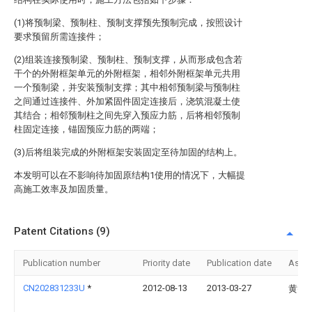
(1)将预制梁、预制柱、预制支撑预先预制完成，按照设计
要求预留所需连接件；
(2)组装连接预制梁、预制柱、预制支撑，从而形成包含若
干个的外附框架单元的外附框架，相邻外附框架单元共用
一个预制梁，并安装预制支撑；其中相邻预制梁与预制柱
之间通过连接件、外加紧固件固定连接后，浇筑混凝土使
其结合；相邻预制柱之间先穿入预应力筋，后将相邻预制
柱固定连接，锚固预应力筋的两端；
(3)后将组装完成的外附框架安装固定至待加固的结构上。
本发明可以在不影响待加固原结构1使用的情况下，大幅提
高施工效率及加固质量。
Patent Citations (9)
Publication number
Priority date
Publication date
Assi
CN202831233U
*
2012-08-13
2013-03-27
黄智