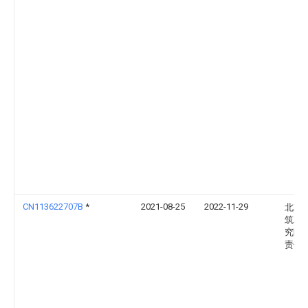
CN113622707B
*
2021-08-25
2022-11-29
北京
筑工
究院
责任