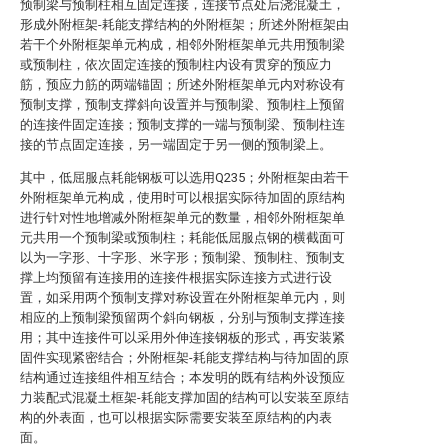
预制梁与预制柱相互固定连接，连接节点处后浇混凝土，
形成外附框架-耗能支撑结构的外附框架；所述外附框架由
若干个外附框架单元构成，相邻外附框架单元共用预制梁
或预制柱，依次固定连接的预制柱内设有贯穿的预应力
筋，预应力筋的两端锚固；所述外附框架单元内对称设有
预制支撑，预制支撑斜向设置并与预制梁、预制柱上预留
的连接件固定连接；预制支撑的一端与预制梁、预制柱连
接的节点固定连接，另一端固定于另一侧的预制梁上。
其中，低屈服点耗能钢板可以选用Q235；外附框架由若干
外附框架单元构成，使用时可以根据实际待加固的原结构
进行针对性地增减外附框架单元的数量，相邻外附框架单
元共用一个预制梁或预制柱；耗能低屈服点钢的横截面可
以为一字形、十字形、米字形；预制梁、预制柱、预制支
撑上均预留有连接用的连接件根据实际连接方式进行设
置，如采用两个预制支撑对称设置在外附框架单元内，则
相应的上预制梁预留两个斜向钢板，分别与预制支撑连接
用；其中连接件可以采用外伸连接钢板的形式，再安装紧
固件实现紧密结合；外附框架-耗能支撑结构与待加固的原
结构通过连接组件相互结合；本发明的既有结构外设预应
力装配式混凝土框架-耗能支撑加固的结构可以安装至原结
构的外表面，也可以根据实际需要安装至原结构的内表
面。