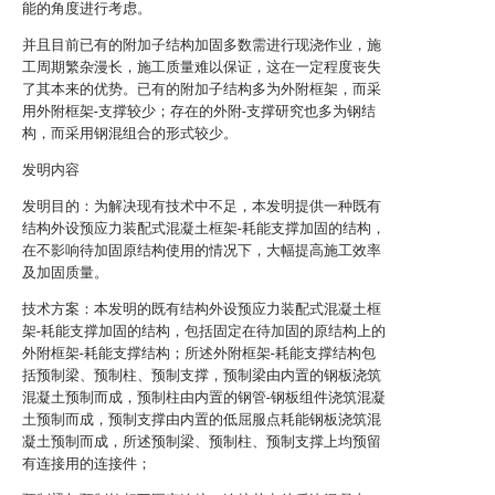
能的角度进行考虑。
并且目前已有的附加子结构加固多数需进行现浇作业，施
工周期繁杂漫长，施工质量难以保证，这在一定程度丧失
了其本来的优势。已有的附加子结构多为外附框架，而采
用外附框架-支撑较少；存在的外附-支撑研究也多为钢结
构，而采用钢混组合的形式较少。
发明内容
发明目的：为解决现有技术中不足，本发明提供一种既有
结构外设预应力装配式混凝土框架-耗能支撑加固的结构，
在不影响待加固原结构使用的情况下，大幅提高施工效率
及加固质量。
技术方案：本发明的既有结构外设预应力装配式混凝土框
架-耗能支撑加固的结构，包括固定在待加固的原结构上的
外附框架-耗能支撑结构；所述外附框架-耗能支撑结构包
括预制梁、预制柱、预制支撑，预制梁由内置的钢板浇筑
混凝土预制而成，预制柱由内置的钢管-钢板组件浇筑混凝
土预制而成，预制支撑由内置的低屈服点耗能钢板浇筑混
凝土预制而成，所述预制梁、预制柱、预制支撑上均预留
有连接用的连接件；