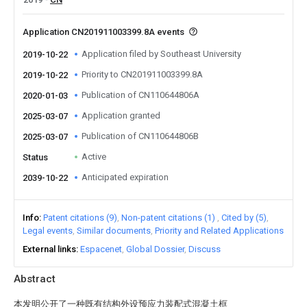
Application CN201911003399.8A events
Application filed by Southeast University
2019-10-22
Priority to CN201911003399.8A
2019-10-22
Publication of CN110644806A
2020-01-03
Application granted
2025-03-07
Publication of CN110644806B
2025-03-07
Active
Status
Anticipated expiration
2039-10-22
Info
Patent citations (9)
Non-patent citations (1)
Cited by (5)
Legal events
Similar documents
Priority and Related Applications
External links
Espacenet
Global Dossier
Discuss
Abstract
本发明公开了一种既有结构外设预应力装配式混凝土框