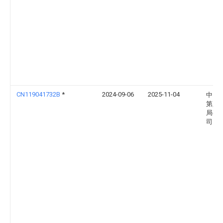
CN119041732B
*
2024-09-06
2025-11-04
中国
第八
局有
司