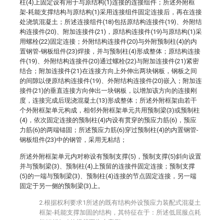
柱(4)上固定设有用于与原结构(1)连接的连接组件；所述外附框
架-耗能支撑结构与原结构(1)采用连接组件固定连接后，再在连接
处浇筑混凝土；所述连接组件(18)包括原结构连接件(19)、外附结
构连接件(20)、附加连接件(21)，原结构连接件(19)与原结构(1)采
用螺栓(22)固定连接；外附结构连接件(20)与外附预制柱(4)的内
置钢管-钢板组件(23)焊接，并与预制柱(4)形成整体；原结构连接
件(19)、外附结构连接件(20)通过螺栓(22)与附加连接件(21)紧密
结合；附加连接件(21)在连接方向上外伸出两块钢板，钢板之间
的间隙以便原结构连接件(19)、外附结构连接件(20)嵌入；附加连
接件(21)的垂直连接方向伸出一块钢板，以增加该方向的连接刚
度，连接完成后现浇混凝土(13)形成整体；所述外附框架由若干
个外附框架单元构成，相邻外附框架单元共用预制梁(3)或预制柱
(4)，依次固定连接的预制柱(4)内设有贯穿的预应力筋(6)，预应
力筋(6)的两端锚固；所述预应力筋(6)穿过预制柱(4)的内置钢管-
钢板组件(23)中的钢管，采用无粘结；
所述外附框架单元内对称设有预制支撑(5)，预制支撑(5)斜向设置
并与预制梁(3)、预制柱(4)上预留的连接件固定连接；预制支撑
(5)的一端与预制梁(3)、预制柱(4)连接的节点固定连接，另一端
固定于另一侧的预制梁(3)上。
2.根据权利要求1所述的既有结构外设预应力装配式混凝土
框架-耗能支撑加固的结构，其特征在于：所述低屈服点耗