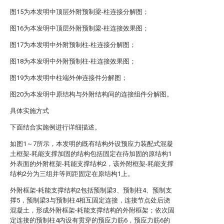
图15为本发明中顶层外附预制梁-柱连接分解图；
图16为本发明中顶层外附预制梁-柱连接效果图；
图17为本发明中外附预制柱-柱连接分解图；
图18为本发明中外附预制柱-柱连接效果图；
图19为本发明中柱端外伸连接件分解图；
图20为本发明中原结构与外附结构间的连接组件分解图。
具体实施方式
下面结合实施例进行详细描述。
如图1～7所示，本发明的既有结构外设预应力装配式混凝
土框架-耗能支撑加固的结构包括固定在待加固的原结构1
外表面的外附框架-耗能支撑结构2，该外附框架-耗能支撑
结构2分为三组并等间距固定在原结构1上。
外附框架-耗能支撑结构2包括预制梁3、预制柱4、预制支
撑5，预制梁3与预制柱4相互固定连接，连接节点处后浇
混凝土，形成外附框架-耗能支撑结构的外附框架；依次固
定连接的预制柱4内设有贯穿的预应力筋6，预应力筋6的