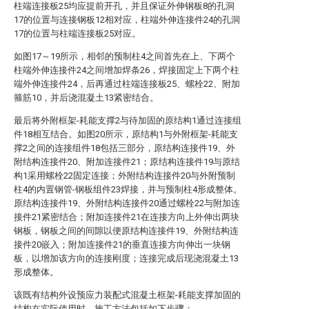
柱端连接板25均应提前开孔，并且保证外伸钢板8的孔洞
17的位置与连接钢板12相对应，柱端外伸连接件24的孔洞
17的位置与柱端连接板25对应。
如图17～19所示，相邻的预制柱4之间首先在上、下两个
柱端外伸连接件24之间增加焊条26，焊接固定上下两个柱
端外伸连接件24，后再通过柱端连接板25、螺栓22、附加
箍筋10，并后浇混凝土13紧密结合。
最后将外附框架-耗能支撑2与待加固的原结构1通过连接组
件18相互结合。如图20所示，原结构1与外附框架-耗能支
撑2之间的连接组件18包括三部分，原结构连接件19、外
附结构连接件20、附加连接件21；原结构连接件19与原结
构1采用螺栓22固定连接；外附结构连接件20与外附预制
柱4的内置钢管-钢板组件23焊接，并与预制柱4形成整体。
原结构连接件19、外附结构连接件20通过螺栓22与附加连
接件21紧密结合；附加连接件21在连接方向上外伸出两块
钢板，钢板之间的间隙以便原结构连接件19、外附结构连
接件20嵌入；附加连接件21的垂直连接方向伸出一块钢
板，以增加该方向的连接刚度；连接完成后现浇混凝土13
形成整体。
该既有结构外设预应力装配式混凝土框架-耗能支撑加固的
结构在实际使用时，施工方法包括如下步骤：