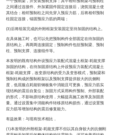
一个预制梁，并安装预制支撑；其中相邻预制梁与预制柱
之间通过连接件、外加紧固件固定连接后，浇筑混凝土使
其结合；相邻预制柱之间先穿入预应力筋，后将相邻预制
柱固定连接，锚固预应力筋的两端；
(3)后将组装完成的外附框架安装固定至待加固的结构上。
在具体施工时，也可以先把预制构件全部固定在待加固的
原结构上，再两两连接固定；预制构件包括预制梁、预制
柱、预制支撑、连接组件等。
本发明的既有结构外设预应力装配式混凝土框架-耗能支撑
加固的结构，在待加固原结构上外设预应力装配式混凝土
框架-耗能支撑，改变原结构的受力及变形模式，预制梁和
预制柱构成的预制框架以及预制支撑提供较大的抗侧刚
度，低屈服点耗能软钢板集中消能且可更换，预应力筋实
现结构的震后自复位；加固方式采用构件预制、外部装配
的形式，不影响原结构使用，大幅提高施工效率及加固质
量。通过设置集中消能构件转移原结构损伤，通过设置预
应力筋等增加结构的震后修复能力。
有益效果：与现有技术相比，
(1)本发明的外附框架-耗能支撑不但以其自身较大的抗侧刚
度贡献于加固后的整体结构的抗震能力，还可改善原结构