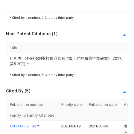
* Cited by examiner, † Cited by third party
Non-Patent Citations (1)
Title
俎相杰.《外附预制梁柱提升既有混凝土结构抗震性能研究》.2017,
第5-20页.
*
* Cited by examiner, † Cited by third party
Cited By (5)
Publication number
Priority date
Publication date
Assi
Family To Family Citations
CN111335718B
*
2020-03-19
2021-03-09
青岛
大学