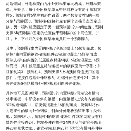
两端锚固；外附框架由九个外附框架单元构成，外附框架
单元呈矩形，每个外附框架单元中均对称设有两个预制支
撑5；预制支撑5呈左右斜向设置，两个预制支撑5的一端
分别与预制梁3、预制柱4连接的左右两个连接节点固定连
接，另一端均相应固定于另一侧预制梁3的中间位置，预制
支撑5与预制梁3固定的位置位于预制梁3的中间位置。并
且，上、下相邻的外附框架单元共用一个预制梁3。
其中，预制梁3由内置的钢板7浇筑混凝土16预制而成，预
制柱4由内置的钢管-钢板组件23浇筑混凝土16预制而成，
预制支撑5由内置的低屈服点耗能钢板15浇筑混凝土16预
制而成，其中低屈服点耗能钢板15的横截面为十字形；并
且预制梁3、预制柱4、预制支撑5上均预留有连接用的连
接件，连接件包括外伸钢板8、柱端外伸连接件24，其中
外伸钢板8包括横向外伸钢板和斜向外伸钢板。
具体地可见图8所示，预制梁3的内置钢板7两端设有横向
外审钢板，中部设有斜向钢板，内置钢板7上设有内置箍筋
9和构造钢筋11，后浇筑混凝土16预制而成，浇筑时将作
为连接件的横向外伸钢板、斜向外伸钢板预留出来；类似
地，如图9所示，预制柱4的钢管-钢板组件23的两端设有柱
端外伸连接件24，柱端外伸连接件24的形状与钢管-钢板组
件23的形状类似，钢管-钢板组件23的下方设有横向外伸钢