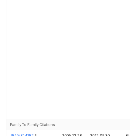
Family To Family Citations
JP4943141B2
*
2006-12-28
2012-05-30
株式