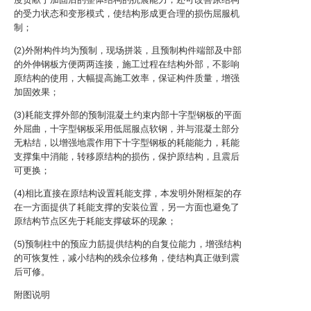
的受力状态和变形模式，使结构形成更合理的损伤屈服机
制；
(2)外附构件均为预制，现场拼装，且预制构件端部及中部
的外伸钢板方便两两连接，施工过程在结构外部，不影响
原结构的使用，大幅提高施工效率，保证构件质量，增强
加固效果；
(3)耗能支撑外部的预制混凝土约束内部十字型钢板的平面
外屈曲，十字型钢板采用低屈服点软钢，并与混凝土部分
无粘结，以增强地震作用下十字型钢板的耗能能力，耗能
支撑集中消能，转移原结构的损伤，保护原结构，且震后
可更换；
(4)相比直接在原结构设置耗能支撑，本发明外附框架的存
在一方面提供了耗能支撑的安装位置，另一方面也避免了
原结构节点区先于耗能支撑破坏的现象；
(5)预制柱中的预应力筋提供结构的自复位能力，增强结构
的可恢复性，减小结构的残余位移角，使结构真正做到震
后可修。
附图说明