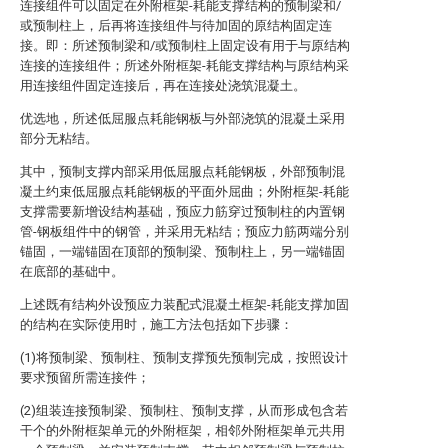
连接组件可以固定在外附框架-耗能支撑结构的预制梁和/
或预制柱上，后再将连接组件与待加固的原结构固定连
接。即：所述预制梁和/或预制柱上固定设有用于与原结构
连接的连接组件；所述外附框架-耗能支撑结构与原结构采
用连接组件固定连接后，再在连接处浇筑混凝土。
优选地，所述低屈服点耗能钢板与外部浇筑的混凝土采用
部分无粘结。
其中，预制支撑内部采用低屈服点耗能钢板，外部预制混
凝土约束低屈服点耗能钢板的平面外屈曲；外附框架-耗能
支撑需要新增设结构基础，预应力筋穿过预制柱的内置钢
管-钢板组件中的钢管，并采用无粘结；预应力筋两端分别
锚固，一端锚固在顶部的预制梁、预制柱上，另一端锚固
在底部的基础中。
上述既有结构外设预应力装配式混凝土框架-耗能支撑加固
的结构在实际使用时，施工方法包括如下步骤：
(1)将预制梁、预制柱、预制支撑预先预制完成，按照设计
要求预留所需连接件；
(2)组装连接预制梁、预制柱、预制支撑，从而形成包含若
干个的外附框架单元的外附框架，相邻外附框架单元共用