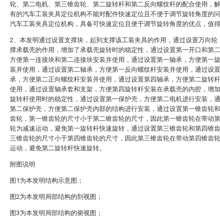
轮、第二电机、第三锥齿轮、第二旋转杆和第二反向螺纹杆的配合使用，
有的汽车工装夹具定位机构不能对配件快速定位且不便于调节旋转角度的
汽车工装夹具定位机构，具备可快速定位且便于调节旋转角度的优点，值
2、本发明通过设置支撑块，起到支撑该工装夹具的作用，通过设置万向轮
撑承载壳的作用，增加了承载壳旋转时的稳定性，通过设置第一开口和第
方便第一连接块和第二连接块安装并使用，通过设置第一轴承，方便第一
装并使用，通过设置第二轴承，方便第一反向螺纹杆安装并使用，通过设
承，方便第二正向螺纹杆安装并使用，通过设置第四轴承，方便第二旋转
使用，通过设置轴承套和支架，方便第四旋转杆安装在承载壳的内腔，增
旋转杆使用时的稳定性，通过设置第一保护壳，方便第二电机进行安装，
第二保护壳，方便第二保护壳内部的结构进行安装，通过设置第一锥齿轮
齿轮，第一锥齿轮的尺寸小于第二锥齿轮的尺寸，因此第一锥齿轮在带动
轮为减速运动，避免第一旋转杆快速旋转，通过设置第三锥齿轮和第四锥
三锥齿轮的尺寸小于第四锥齿轮的尺寸，因此第三锥齿轮在带动第四锥齿
运动，避免第二旋转杆快速旋转。
附图说明
图1为本发明结构示意图；
图2为本发明局部结构的剖视图；
图3为本发明局部结构的俯视图；