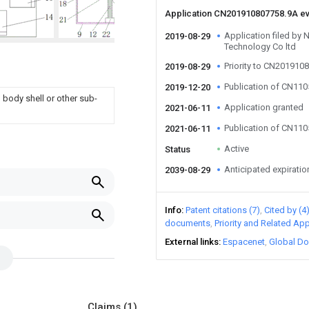
Application CN201910807758.9A e
Application filed by
2019-08-29
Technology Co ltd
Priority to CN201910
2019-08-29
Publication of CN11
2019-12-20
 body shell or other sub-
Application granted
2021-06-11
Publication of CN11
2021-06-11
Active
Status
Anticipated expiratio
2039-08-29
Info
Patent citations (7)
Cited by (4
documents
Priority and Related App
External links
Espacenet
Global Do
Claims
(1)