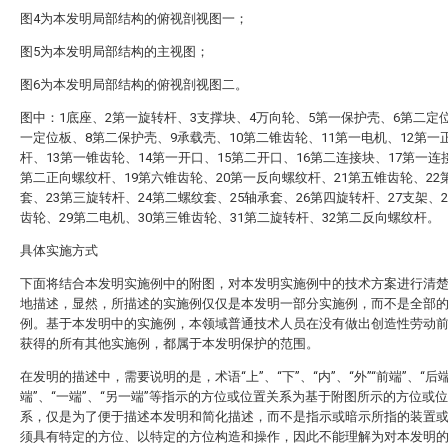
图4为本发明局部结构的俯视剖视图一；
图5为本发明局部结构的主视图；
图6为本发明局部结构的俯视剖视图二。
图中：1底座、2第一旋转杆、3支撑块、4万向轮、5第一保护壳、6第二定
一定位板、8第二保护壳、9承载壳、10第二锥齿轮、11第一电机、12第一
杆、13第一锥齿轮、14第一开口、15第二开口、16第二连接块、17第一连
第二正向螺纹杆、19第六锥齿轮、20第一反向螺纹杆、21第五锥齿轮、22
套、23第三旋转杆、24第二螺纹套、25轴承套、26第四旋转杆、27支架、
齿轮、29第二电机、30第三锥齿轮、31第二旋转杆、32第二反向螺纹杆。
具体实施方式
下面将结合本发明实施例中的附图，对本发明实施例中的技术方案进行清
地描述，显然，所描述的实施例仅仅是本发明一部分实施例，而不是全部
例。基于本发明中的实施例，本领域普通技术人员在没有做出创造性劳动
获得的所有其他实施例，都属于本发明保护的范围。
在发明的描述中，需要说明的是，术语“上”、“下”、“内”、“外”“前端”、“后端
端”、“一端”、“另一端”等指示的方位或位置关系为基于附图所示的方位或
系，仅是为了便于描述本发明和简化描述，而不是指示或暗示所指的装置
须具有特定的方位、以特定的方位构造和操作，因此不能理解为对本发明