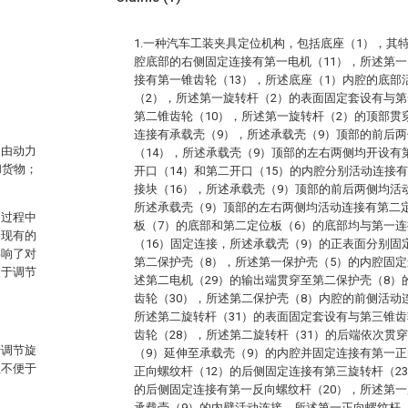
1.一种汽车工装夹具定位机构，包括底座（1），其
腔底部的右侧固定连接有第一电机（11），所述第一
接有第一锥齿轮（13），所述底座（1）内腔的底部
（2），所述第一旋转杆（2）的表面固定套设有与第
第二锥齿轮（10），所述第一旋转杆（2）的顶部贯
连接有承载壳（9），所述承载壳（9）顶部的前后
：由动力
（14），所述承载壳（9）顶部的左右两侧均开设有
和货物；
开口（14）和第二开口（15）的内腔分别活动连接
接块（16），所述承载壳（9）顶部的前后两侧均活
所述承载壳（9）顶部的左右两侧均活动连接有第二
的过程中
板（7）的底部和第二定位板（6）的底部均与第一连
是现有的
（16）固定连接，所述承载壳（9）的正表面分别固
影响了对
第二保护壳（8），所述第一保护壳（5）的内腔固定
便于调节
述第二电机（29）的输出端贯穿至第二保护壳（8）
齿轮（30），所述第二保护壳（8）内腔的前侧活动
所述第二旋转杆（31）的表面固定套设有与第三锥齿
齿轮（28），所述第二旋转杆（31）的后端依次贯
于调节旋
（9）延伸至承载壳（9）的内腔并固定连接有第一正
且不便于
正向螺纹杆（12）的后侧固定连接有第三旋转杆（2
的后侧固定连接有第一反向螺纹杆（20），所述第一
承载壳（9）的内壁活动连接，所述第一正向螺纹杆（