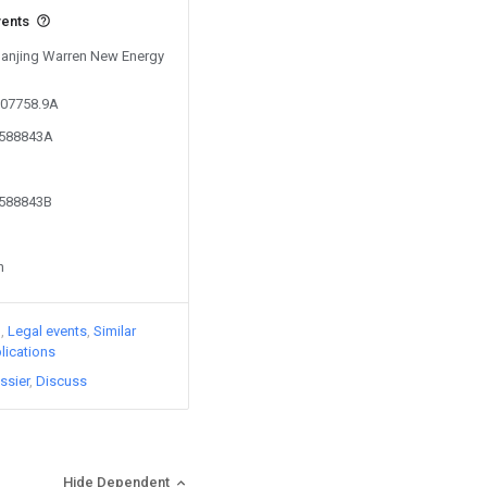
vents
 Nanjing Warren New Energy
807758.9A
0588843A
0588843B
n
)
Legal events
Similar
lications
ssier
Discuss
Hide Dependent