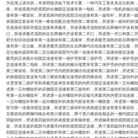
为实现上述目的，本发明提供如下技术方案：一种汽车工装夹具定位机构
座，所述底座内腔底部的右侧固定连接有第一电机，所述第一电机的输出
接有第一锥齿轮，所述底座内腔的底部活动连接有第一旋转杆，所述第一
表面固定套设有与第一锥齿轮配合使用的第二锥齿轮，所述第一旋转杆的
至底座的顶部并固定连接有承载壳，所述承载壳顶部的前后两侧均开设有
口，所述承载壳顶部的左右两侧均开设有第二开口，所述第一开口和第二
腔分别活动连接有第一连接块和第二连接块，所述承载壳顶部的前后两侧
接有第一定位板，所述承载壳顶部的左右两侧均活动连接有第二定位板，
定位板的底部和第二定位板的底部均与第一连接块和第二连接块固定连接
载壳的正表面分别固定连接有第一保护壳和第二保护壳，所述第一保护壳
定连接有第二电机，所述第二电机的输出端贯穿至第二保护壳的内腔并固
第三锥齿轮，所述第二保护壳内腔的前侧活动连接有第二旋转杆，所述第
的表面固定套设有与第三锥齿轮配合使用的第四锥齿轮，所述第二旋转杆
次贯穿第二保护壳和承载壳延伸至承载壳的内腔并固定连接有第一正向螺
述第一正向螺纹杆的后侧固定连接有第三旋转杆，所述第三旋转杆的后侧
有第一反向螺纹杆，所述第一反向螺纹杆的后端与承载壳的内壁活动连接
一正向螺纹杆和第一反向螺纹杆的表面均套设有第一螺纹套，所述第一螺
部与第一连接块固定连接，所述第三旋转杆的表面固定套设有第五锥齿轮
五锥齿轮的两侧均啮合有第六锥齿轮，两个第六锥齿轮相反的一侧均固定
四旋转杆，所述第四旋转杆的表面套设有轴承套，所述轴承套的底部固定
架，所述支架的底部与承载壳内腔的底部固定连接，两个第四旋转杆相反
别固定连接有第二正向螺纹杆和第二反向螺纹杆，所述第二正向螺纹杆的