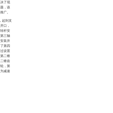
解决了现
问题，该
得推广。
，起到支
二开口，
旋转杆安
置第三轴
杆安装并
加了第四
通过设置
和第二锥
第二锥齿
齿轮，第
轮为减速