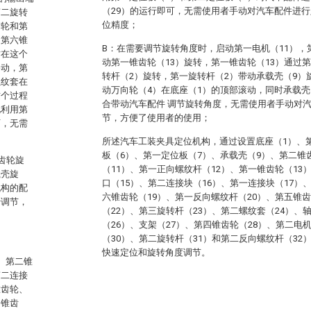
（29）的运行即可，无需使用者手动对汽车配件进
第二旋转
位精度；
齿轮和第
，第六锥
B：在需要调节旋转角度时，启动第一电机（11），
时在这个
动第一锥齿轮（13）旋转，第一锥齿轮（13）通过
移动，第
转杆（2）旋转，第一旋转杆（2）带动承载壳（9）
螺纹套在
动万向轮（4）在底座（1）的顶部滚动，同时承载壳
这个过程
合带动汽车配件 调节旋转角度，无需使用者手动对
此利用第
节，方便了使用者的使用；
可，无需
所述汽车工装夹具定位机构，通过设置底座（1）、
板（6）、第一定位板（7）、承载壳（9）、第二锥
齿轮旋
（11）、第一正向螺纹杆（12）、第一锥齿轮（13
载壳旋
口（15）、第二连接块（16）、第一连接块（17）
机构的配
六锥齿轮（19）、第一反向螺纹杆（20）、第五锥齿
行调节，
（22）、第三旋转杆（23）、第二螺纹套（24）、
（26）、支架（27）、第四锥齿轮（28）、第二电
（30）、第二旋转杆（31）和第二反向螺纹杆（3
快速定位和旋转角度调节。
、第二锥
第二连接
锥齿轮、
四锥齿