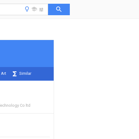
 Art
Similar
echnology Co ltd