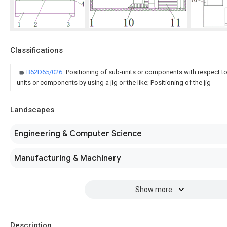
Classifications
B62D65/026
Positioning of sub-units or components with respect to
units or components by using a jig or the like; Positioning of the jig
Landscapes
Engineering & Computer Science
Manufacturing & Machinery
Show more
Description