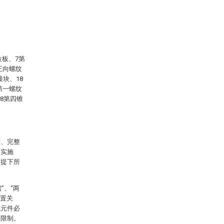
位板、7第
正向螺纹
接块、18
第一螺纹
28第四锥
楚、完整
的实施
前提下所
”、“两
位置关
或元件必
的限制。