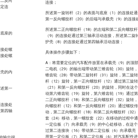
第二反向
连接；
固定连
所述第一旋转杆（2）的表面与底座（1）的连接处
第一反向螺纹杆（20）的后端与承载壳（9）的连接
所述第二正向螺纹杆（18）的左端和第二反向螺纹杆
与底座的
（9）的连接处通过第三轴承活动连接，所述第二旋转
护壳（8）的连接处通过第四轴承活动连接；
连接处螺
具体操作步骤如下：
连接处螺
A：将需要定位的汽车配件放置在承载壳（9）的顶部
二电机（29）的输出端带动第三锥齿轮（30）旋转
载壳的内
锥齿轮（28）带动第二旋转杆（31）旋转，第二旋
杆（12）旋转，第一正向螺纹杆（12）通过第三旋转
（21）和第一反向螺纹杆（20）的旋转，同时在这
所述第一
动第六锥齿轮（19）旋转，第六锥齿轮（19）通过
二正向螺纹杆（18）和第二反向螺纹杆（32）旋转
的连接处
向螺纹杆（12）和第一反向螺纹杆（20）通过螺纹
过第四轴
动，第二正向螺纹杆（18）和第二反向螺纹杆（32
套（24）移动，第一螺纹套（22）在移动的过程中
一定位板（7）向承载壳（9）的中心处移动，在这个
过第二连接块（16）带动第二定位板（6）向承载壳
用第一定位板（7）和第二定位板（6）对汽车配件
的输出端