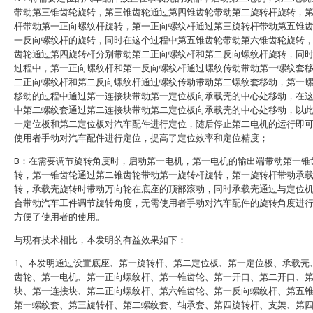
带动第三锥齿轮旋转，第三锥齿轮通过第四锥齿轮带动第二旋转杆旋转，
杆带动第一正向螺纹杆旋转，第一正向螺纹杆通过第三旋转杆带动第五锥
一反向螺纹杆的旋转，同时在这个过程中第五锥齿轮带动第六锥齿轮旋转
齿轮通过第四旋转杆分别带动第二正向螺纹杆和第二反向螺纹杆旋转，同
过程中，第一正向螺纹杆和第一反向螺纹杆通过螺纹传动带动第一螺纹套
二正向螺纹杆和第二反向螺纹杆通过螺纹传动带动第二螺纹套移动，第一
移动的过程中通过第一连接块带动第一定位板向承载壳的中心处移动，在
中第二螺纹套通过第二连接块带动第二定位板向承载壳的中心处移动，以
一定位板和第二定位板对汽车配件进行定位，随后停止第二电机的运行即
使用者手动对汽车配件进行定位，提高了定位效率和定位精度；
B：在需要调节旋转角度时，启动第一电机，第一电机的输出端带动第一锥
转，第一锥齿轮通过第二锥齿轮带动第一旋转杆旋转，第一旋转杆带动承
转，承载壳旋转时带动万向轮在底座的顶部滚动，同时承载壳通过与定位
合带动汽车工件调节旋转角度，无需使用者手动对汽车配件的旋转角度进
方便了使用者的使用。
与现有技术相比，本发明的有益效果如下：
1、本发明通过设置底座、第一旋转杆、第二定位板、第一定位板、承载壳
齿轮、第一电机、第一正向螺纹杆、第一锥齿轮、第一开口、第二开口、
块、第一连接块、第二正向螺纹杆、第六锥齿轮、第一反向螺纹杆、第五
第一螺纹套、第三旋转杆、第二螺纹套、轴承套、第四旋转杆、支架、第