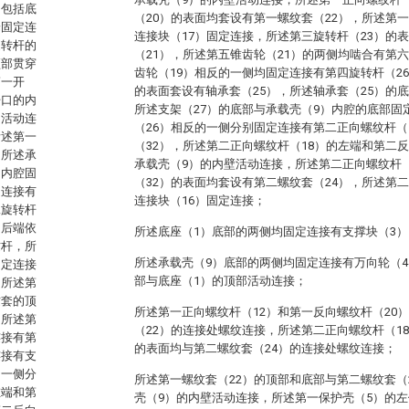
，包括底
（20）的表面均套设有第一螺纹套（22），所述第
端固定连
连接块（17）固定连接，所述第三旋转杆（23）的
旋转杆的
（21），所述第五锥齿轮（21）的两侧均啮合有第
顶部贯穿
齿轮（19）相反的一侧均固定连接有第四旋转杆（2
第一开
的表面套设有轴承套（25），所述轴承套（25）的
开口的内
所述支架（27）的底部与承载壳（9）内腔的底部固
均活动连
（26）相反的一侧分别固定连接有第二正向螺纹杆（
所述第一
（32），所述第二正向螺纹杆（18）的左端和第二
，所述承
承载壳（9）的内壁活动连接，所述第二正向螺纹杆（
的内腔固
（32）的表面均套设有第二螺纹套（24），所述第
定连接有
连接块（16）固定连接；
二旋转杆
的后端依
所述底座（1）底部的两侧均固定连接有支撑块（3）
纹杆，所
所述承载壳（9）底部的两侧均固定连接有万向轮（4
固定连接
部与底座（1）的顶部活动连接；
，所述第
纹套的顶
所述第一正向螺纹杆（12）和第一反向螺纹杆（20
，所述第
（22）的连接处螺纹连接，所述第二正向螺纹杆（1
连接有第
的表面均与第二螺纹套（24）的连接处螺纹连接；
连接有支
的一侧分
所述第一螺纹套（22）的顶部和底部与第二螺纹套（
左端和第
壳（9）的内壁活动连接，所述第一保护壳（5）的左