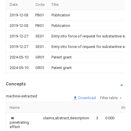
Date
Code
Title
2019-12-03
PB01
Publication
2019-12-03
PB01
Publication
2019-12-27
SE01
Entry into force of request for substantive exa
2019-12-27
SE01
Entry into force of request for substantive exa
2024-05-10
GR01
Patent grant
2024-05-10
GR01
Patent grant
Concepts
machine-extracted
Download
Filter table
Name
Imag
claims,abstract,description
3
0.000
penetrating
effect