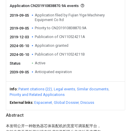
Application CN201910838870.9A events
Application filed by Fujian Yige Machinery
2019-09-05
Equipment Co ltd
Priority to CN201910838870.9A
2019-09-05
Publication of CN110524211A
2019-12-03
Application granted
2024-05-10
Publication of CN110524211B
2024-05-10
Active
Status
Anticipated expiration
2039-09-05
Info
Patent citations (22)
Legal events
Similar documents
Priority and Related Applications
External links
Espacenet
Global Dossier
Discuss
Abstract
本发明公开一种散热器芯体装配机的宽度可调装配平台，