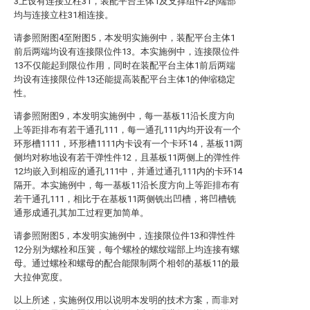
3上设有连接立柱31，装配平台主体1及支撑组件2的端部
均与连接立柱31相连接。
请参照附图4至附图5，本发明实施例中，装配平台主体1
前后两端均设有连接限位件13。本实施例中，连接限位件
13不仅能起到限位作用，同时在装配平台主体1前后两端
均设有连接限位件13还能提高装配平台主体1的伸缩稳定
性。
请参照附图9，本发明实施例中，每一基板11沿长度方向
上等距排布有若干通孔111，每一通孔111内均开设有一个
环形槽1111，环形槽1111内卡设有一个卡环14，基板11两
侧均对称地设有若干弹性件12，且基板11两侧上的弹性件
12均嵌入到相应的通孔111中，并通过通孔111内的卡环14
隔开。本实施例中，每一基板11沿长度方向上等距排布有
若干通孔111，相比于在基板11两侧铣出凹槽，将凹槽铣
通形成通孔其加工过程更加简单。
请参照附图5，本发明实施例中，连接限位件13和弹性件
12分别为螺栓和压簧，每个螺栓的螺纹端部上均连接有螺
母。通过螺栓和螺母的配合能限制两个相邻的基板11的最
大拉伸宽度。
以上所述，实施例仅用以说明本发明的技术方案，而非对