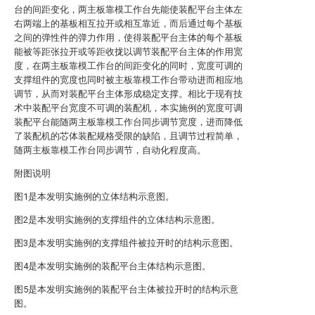
台的间距变化，两主板靠模工作台先能使装配平台主体左
右两端上的基板相互拉开或相互靠近，而后通过每个基板
之间的弹性件的弹力作用，使得装配平台主体的每个基板
能被等距张拉开或等距收拢以调节装配平台主体的作用宽
度，在两主板靠模工作台的间距变化的同时，宽度可调的
支撑组件的宽度也同时被主板靠模工作台带动进而相应地
调节，从而对装配平台主体形成稳定支撑。相比于现有技
术中装配平台宽度不可调的装配机，本实施例的宽度可调
装配平台能随两主板靠模工作台同步调节宽度，进而降低
了装配机的芯体装配规格受限的缺陷，且调节过程简单，
随两主板靠模工作台同步调节，自动化程度高。
附图说明
图1是本发明实施例的立体结构示意图。
图2是本发明实施例的支撑组件的立体结构示意图。
图3是本发明实施例的支撑组件被拉开时的结构示意图。
图4是本发明实施例的装配平台主体结构示意图。
图5是本发明实施例的装配平台主体被拉开时的结构示意
图。