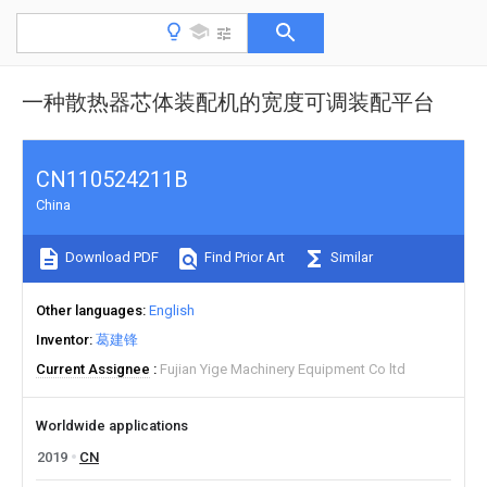
一种散热器芯体装配机的宽度可调装配平台
CN110524211B
China
Download PDF
Find Prior Art
Similar
Other languages
English
Inventor
葛建锋
Current Assignee
Fujian Yige Machinery Equipment Co ltd
Worldwide applications
2019
CN