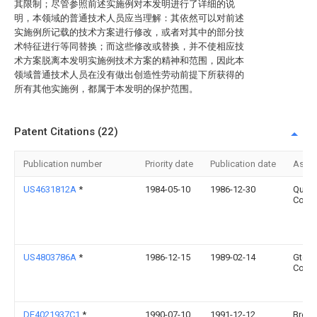
其限制；尽管参照前述实施例对本发明进行了详细的说
明，本领域的普通技术人员应当理解：其依然可以对前述
实施例所记载的技术方案进行修改，或者对其中的部分技
术特征进行等同替换；而这些修改或替换，并不使相应技
术方案脱离本发明实施例技术方案的精神和范围，因此本
领域普通技术人员在没有做出创造性劳动前提下所获得的
所有其他实施例，都属于本发明的保护范围。
Patent Citations (22)
Publication number
Priority date
Publication date
Assi
US4631812A
*
1984-05-10
1986-12-30
Quad
Corpo
US4803786A
*
1986-12-15
1989-02-14
Gte V
Corpo
DE4021937C1
*
1990-07-10
1991-12-12
Breue