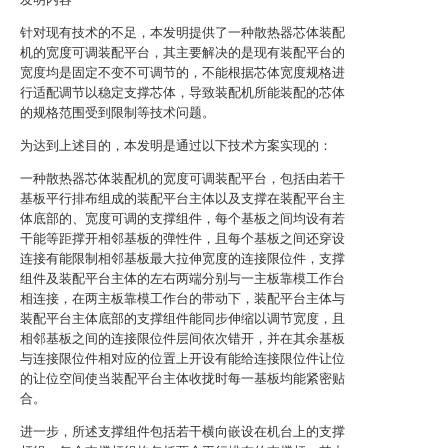
针对现有技术的不足，本发明提供了一种散热器芯体装配
机的宽度可调装配平台，其主要解决的是现有装配平台的
宽度均是固定不变不可调节的，不能根据芯体宽度规格进
行适配调节以稳定支撑芯体，导致装配机所能装配的芯体
的规格范围受到限制等技术问题。
为达到上述目的，本发明是通过以下技术方案实现的：
一种散热器芯体装配机的宽度可调装配平台，包括由若干
基板平行排布组成的装配平台主体以及支撑在装配平台主
体底部的、宽度可调的支撑组件，每个基板之间均设有若
干能等距撑开相邻基板的弹性件，且每个基板之间还穿设
连接有能限制相邻基板最大拉伸宽度的连接限位件，支撑
组件及装配平台主体的左右两端分别与一主板靠模工作台
相连接，在两主板靠模工作台的带动下，装配平台主体与
装配平台主体底部的支撑组件能同步伸缩以调节宽度，且
相邻基板之间的连接限位件层间依次错开，并在其余基板
与连接限位件相对应的位置上开设有能给连接限位件让位
的让位空间使当装配平台主体收拢时每一基板均能紧密贴
合。
进一步，所述支撑组件包括若干横向嵌设在机台上的支撑