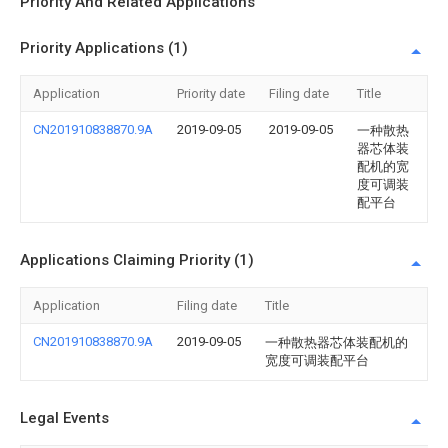
Priority And Related Applications
Priority Applications (1)
Application
Priority date
Filing date
Title
CN201910838870.9A
2019-09-05
2019-09-05
一种散热
器芯体装
配机的宽
度可调装
配平台
Applications Claiming Priority (1)
Application
Filing date
Title
CN201910838870.9A
2019-09-05
一种散热器芯体装配机的
宽度可调装配平台
Legal Events