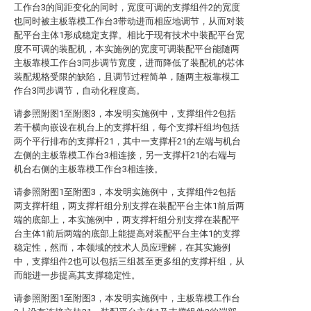
工作台3的间距变化的同时，宽度可调的支撑组件2的宽度
也同时被主板靠模工作台3带动进而相应地调节，从而对装
配平台主体1形成稳定支撑。相比于现有技术中装配平台宽
度不可调的装配机，本实施例的宽度可调装配平台能随两
主板靠模工作台3同步调节宽度，进而降低了装配机的芯体
装配规格受限的缺陷，且调节过程简单，随两主板靠模工
作台3同步调节，自动化程度高。
请参照附图1至附图3，本发明实施例中，支撑组件2包括
若干横向嵌设在机台上的支撑杆组，每个支撑杆组均包括
两个平行排布的支撑杆21，其中一支撑杆21的左端与机台
左侧的主板靠模工作台3相连接，另一支撑杆21的右端与
机台右侧的主板靠模工作台3相连接。
请参照附图1至附图3，本发明实施例中，支撑组件2包括
两支撑杆组，两支撑杆组分别支撑在装配平台主体1前后两
端的底部上，本实施例中，两支撑杆组分别支撑在装配平
台主体1前后两端的底部上能提高对装配平台主体1的支撑
稳定性，然而，本领域的技术人员应理解，在其实施例
中，支撑组件2也可以包括三组甚至更多组的支撑杆组，从
而能进一步提高其支撑稳定性。
请参照附图1至附图3，本发明实施例中，主板靠模工作台