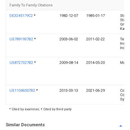
Family To Family Citations
DE3245179C2
*
1982-12-07
1985-01-17
Staco
Stap
GmbH
Kaars
US7891937B2
*
2003-06-02
2011-02-22
Texas
Instr
Incor
US8727327B2
*
2009-08-14
2014-05-20
Mark T
US11046507B2
*
2013-03-13
2021-06-29
Comp
Conta
Syste
* Cited by examiner, † Cited by third party
Similar Documents