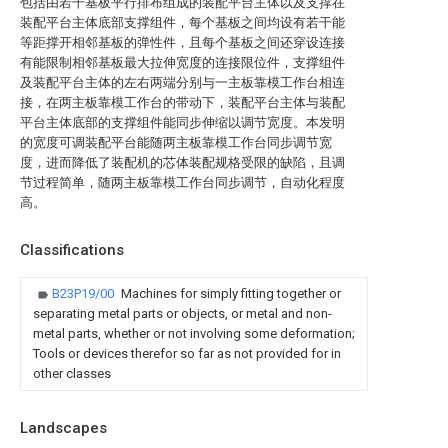
包括由若干基板平行排布组成的装配平台主体以及支撑在
装配平台主体底部支撑组件，每个基板之间均设有若干能
等距撑开相邻基板的弹性件，且每个基板之间还穿设连接
有能限制相邻基板最大拉伸宽度的连接限位件，支撑组件
及装配平台主体的左右两端分别与一主板靠模工作台相连
接，在两主板靠模工作台的带动下，装配平台主体与装配
平台主体底部的支撑组件能同步伸缩以调节宽度。本发明
的宽度可调装配平台能随两主板靠模工作台同步调节宽
度，进而降低了装配机的芯体装配规格受限的缺陷，且调
节过程简单，随两主板靠模工作台同步调节，自动化程度
高。
Classifications
B23P19/00
Machines for simply fitting together or
separating metal parts or objects, or metal and non-
metal parts, whether or not involving some deformation;
Tools or devices therefor so far as not provided for in
other classes
Landscapes