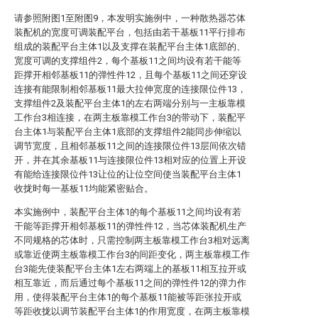
请参照附图1至附图9，本发明实施例中，一种散热器芯体
装配机的宽度可调装配平台，包括由若干基板11平行排布
组成的装配平台主体1以及支撑在装配平台主体1底部的、
宽度可调的支撑组件2，每个基板11之间均设有若干能等
距撑开相邻基板11的弹性件12，且每个基板11之间还穿设
连接有能限制相邻基板11最大拉伸宽度的连接限位件13，
支撑组件2及装配平台主体1的左右两端分别与一主板靠模
工作台3相连接，在两主板靠模工作台3的带动下，装配平
台主体1与装配平台主体1底部的支撑组件2能同步伸缩以
调节宽度，且相邻基板11之间的连接限位件13层间依次错
开，并在其余基板11与连接限位件13相对应的位置上开设
有能给连接限位件13让位的让位空间使当装配平台主体1
收拢时每一基板11均能紧密贴合。
本实施例中，装配平台主体1的每个基板11之间均设有若
干能等距撑开相邻基板11的弹性件12，当芯体装配机生产
不同规格的芯体时，只需控制两主板靠模工作台3相对远离
或靠近使两主板靠模工作台3的间距变化，两主板靠模工作
台3能先使装配平台主体1左右两端上的基板11相互拉开或
相互靠近，而后通过每个基板11之间的弹性件12的弹力作
用，使得装配平台主体1的每个基板11能被等距张拉开或
等距收拢以调节装配平台主体1的作用宽度，在两主板靠模