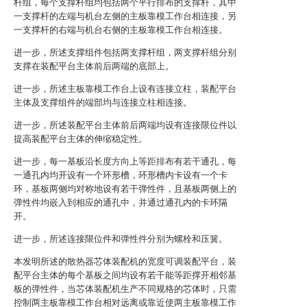
杆组，每个支撑杆组均包括两个平行排布的支撑杆，其中
一支撑杆的左端与机台左侧的主板靠模工作台相连接，另
一支撑杆的右端与机台右侧的主板靠模工作台相连接。
进一步，所述支撑组件包括两支撑杆组，两支撑杆组分别
支撑在装配平台主体前后两端的底部上。
进一步，所述主板靠模工作台上设有连接立柱，装配平台
主体及支撑组件的端部均与连接立柱相连接。
进一步，所述装配平台主体前后两端均设有连接限位件以
提高装配平台主体的伸缩稳定性。
进一步，每一基板沿长度方向上等距排布有若干通孔，每
一通孔内均开设有一个环形槽，环形槽内卡设有一个卡
环，基板两侧均对称地设有若干弹性件，且基板两侧上的
弹性件均嵌入到相应的通孔中，并通过通孔内的卡环隔
开。
进一步，所述连接限位件和弹性件分别为螺栓和压簧。
本发明所述的散热器芯体装配机的宽度可调装配平台，装
配平台主体的每个基板之间均设有若干能等距撑开相邻基
板的弹性件，当芯体装配机生产不同规格的芯体时，只需
控制两主板靠模工作台相对远离或靠近使两主板靠模工作