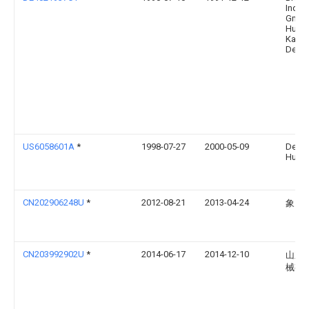
Indus
Gmbh
Huert
Kalsc
De
US6058601A
*
1998-07-27
2000-05-09
Dekon
Huber
CN202906248U
*
2012-08-21
2013-04-24
象山
CN203992902U
*
2014-06-17
2014-12-10
山东
械有