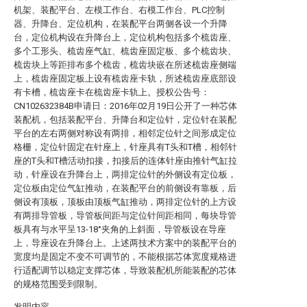
机架、装配平台、左模工作台、右模工作台、PLC控制
器、升降台、定位机构，在装配平台两侧各设一个升降
台，定位机构设在升降台上，定位机构包括多个梳齿座、
多个工形头、梳齿座气缸、梳齿座固定板、多个梳齿块、
梳齿块上等距排布多个梳齿，梳齿块嵌在所述梳齿座侧端
上，梳齿座固定板上设有梳齿座卡轨，所述梳齿座底部设
有卡槽，梳齿座卡在梳齿座卡轨上。授权公告号：
CN102632384B申请日：2016年02月19日公开了一种芯体
装配机，包括装配平台、升降台和定位针，定位针在装配
平台的左右两侧对称设有两排，相邻定位针之间形成定位
格栅，定位针固定在针座上，针座具有T头和T槽，相邻针
座的T头和T槽活动扣接，扣接后的连体针座由推针气缸拉
动，针座设在升降台上，两排定位针的外侧设有定位板，
定位板由定位气缸推动，在装配平台的前侧设有靠板，后
侧设有顶板，顶板由顶板气缸推动，两排定位针的上方设
有两排导管板，导管板间距与定位针间距相同，每块导管
板具有与水平呈13-18°夹角的上斜面，导管板设在导座
上，导座设在升降台上。上述两技术方案中的装配平台的
宽度均是固定不变不可调节的，不能根据芯体宽度规格进
行适配调节以稳定支撑芯体，导致装配机所能装配的芯体
的规格范围受到限制。
发明内容