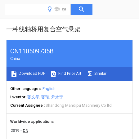
一种线轴桥用复合空气悬架
CN110509735B
China
Download PDF
Find Prior Art
Similar
Other languages
English
Inventor
张文举
张瑞
尹永宁
Current Assignee
Shandong Mandipu Machinery Co ltd
Worldwide applications
2019
CN