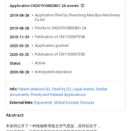
Application CN201910802801.2A events
Application filed by Shandong Mandipu Machinery
2019-08-28
Co ltd
Priority to CN201910802801.2A
2019-08-28
Publication of CN110509735A
2019-11-29
Application granted
2025-03-25
Publication of CN110509735B
2025-03-25
Active
Status
Anticipated expiration
2039-08-28
Info
Patent citations (6)
Cited by (2)
Legal events
Similar
documents
Priority and Related Applications
External links
Espacenet
Global Dossier
Discuss
Abstract
本发明公开了一种线轴桥用复合空气悬架，其特征在于，