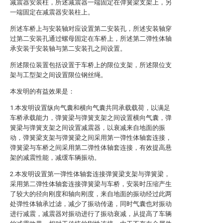
减震器安装柱，所述减震器一端固定在弹簧梁支架上，另
一端固定在减震器安装柱上。
所述车桥上与安装轴对应设置第二安装孔，所述安装轴穿
过第二安装孔通过螺母固定在车桥上，所述第二弹性体轴
承安装于安装轴与第二安装孔之间设置。
所述限位装置包括设置于车桥上的限位支架，所述限位支
架与工型架之间设置限位钢丝绳。
本发明的有益效果是：
1.本发明设置纵向气囊和横向气囊共同承载载荷，以满足
车桥承载能力，弹簧梁与弹簧支架之间设置横向气囊，弹
簧梁与弹簧支架之间设置减震器，以衰减来自地面的振
动，弹簧梁支架与弹簧梁之间采用第一弹性体轴套连接，
弹簧梁与车桥之间采用第二弹性体轴套连接，有效提高悬
架的减震性能，减缓车辆振动。
2.本发明设置第一弹性体轴套连接弹簧梁支架与弹簧梁，
采用第二弹性体轴套连接弹簧梁与车桥，安装时压缩产生
了较大的径向刚度和轴向刚度，来自地面的振动经过此两
处弹性体轴承过滤，减少了振动传递，同时气囊也对振动
进行减震，减震器对振动进行了振动衰减，从提高了车辆