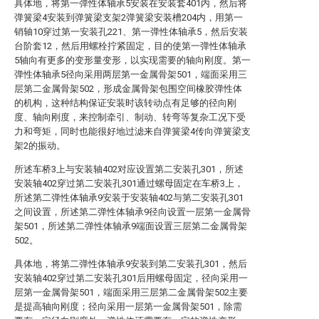
具体地，将第一弹性体轴承5安装在安装套401内，然后将
弹簧梁4安装到弹簧梁支架2弹簧梁安装槽204内，用第一
销轴10穿过第一安装孔221、第一弹性体轴承5，然后安装
台阶套12，然后用螺栓拧紧固定，目的使第一弹性体轴承
5轴向有更多的变形量变形，以实现需要的轴向刚度。第一
弹性体轴承5径向采用两层第一金属骨架501，端面采用三
层第二金属骨架502，形成金属骨架包围空间橡胶弹性体
的机构，这种结构保证安装时该转动点有足够的径向刚
度、轴向刚度，来控制牵引、制动、转弯等复杂工况下受
力和弯矩，同时也能很好地过滤来自弹簧梁4传向弹簧梁支
架2的振动。
所述车桥3上与安装轴402对应设置第二安装孔301，所述
安装轴402穿过第二安装孔301通过螺母固定在车桥3上，
所述第二弹性体轴承9安装于安装轴402与第二安装孔301
之间设置，所述第二弹性体轴承9径向设置一层第一金属骨
架501，所述第二弹性体轴承9端面设置三层第二金属骨架
502。
具体地，将第二弹性体轴承9安装到第二安装孔301，然后
安装轴402穿过第二安装孔301后用螺母固定，径向采用一
层第一金属骨架501，端面采用三层第二金属骨架502主要
是提高轴向刚度；径向采用一层第一金属骨架501，除需