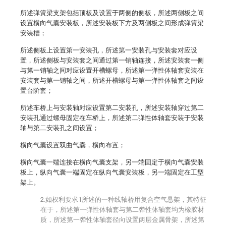
所述弹簧梁支架包括顶板及设置于两侧的侧板，所述两侧板之间
设置横向气囊安装板，所述安装板下方及两侧板之间形成弹簧梁
安装槽；
所述侧板上设置第一安装孔，所述第一安装孔与安装套对应设
置，所述侧板与安装套之间通过第一销轴连接，所述安装套一侧
与第一销轴之间对应设置开槽螺母，所述第一弹性体轴套安装在
安装套与第一销轴之间，所述开槽螺母与第一弹性体轴套之间设
置台阶套；
所述车桥上与安装轴对应设置第二安装孔，所述安装轴穿过第二
安装孔通过螺母固定在车桥上，所述第二弹性体轴套安装于安装
轴与第二安装孔之间设置；
横向气囊设置双曲气囊，横向布置；
横向气囊一端连接在横向气囊支架，另一端固定于横向气囊安装
板上，纵向气囊一端固定在纵向气囊安装板，另一端固定在工型
架上。
2.如权利要求1所述的一种线轴桥用复合空气悬架，其特征
在于，所述第一弹性体轴套与第二弹性体轴套均为橡胶材
质，所述第一弹性体轴套径向设置两层金属骨架，所述第