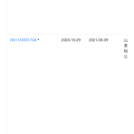
CN112455172A
*
2020-10-29
2021-03-09
山东
赛尔
制造
公司