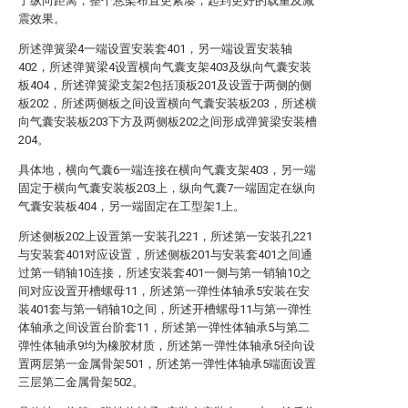
了纵向距离，整个悬架布置更紧凑，起到更好的载重及减
震效果。
所述弹簧梁4一端设置安装套401，另一端设置安装轴
402，所述弹簧梁4设置横向气囊支架403及纵向气囊安装
板404，所述弹簧梁支架2包括顶板201及设置于两侧的侧
板202，所述两侧板之间设置横向气囊安装板203，所述横
向气囊安装板203下方及两侧板202之间形成弹簧梁安装槽
204。
具体地，横向气囊6一端连接在横向气囊支架403，另一端
固定于横向气囊安装板203上，纵向气囊7一端固定在纵向
气囊安装板404，另一端固定在工型架1上。
所述侧板202上设置第一安装孔221，所述第一安装孔221
与安装套401对应设置，所述侧板201与安装套401之间通
过第一销轴10连接，所述安装套401一侧与第一销轴10之
间对应设置开槽螺母11，所述第一弹性体轴承5安装在安
装401套与第一销轴10之间，所述开槽螺母11与第一弹性
体轴承之间设置台阶套11，所述第一弹性体轴承5与第二
弹性体轴承9均为橡胶材质，所述第一弹性体轴承5径向设
置两层第一金属骨架501，所述第一弹性体轴承5端面设置
三层第二金属骨架502。