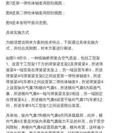
图7是第一弹性体轴套局部剖视图；
图8是第二弹性体轴套局部剖视图；
图9是本发明平面示意图。
具体实施方式
为能清楚说明本方案的技术特点，下面通过具体实施方
式，并结合其附图，对本方案进行阐述。
如图1-9所示，一种线轴桥用复合空气悬架，包括工型架
1、设置于工型架1下方的弹簧梁支架2及弹簧梁4，所述弹
簧梁4一端安装在弹簧梁支架上，另一端设置车桥3，所述
弹簧梁4与弹簧梁支架2之间设置第一弹性体轴套5，所述
弹簧梁4与车桥3之间设置第二弹性体轴套9，所述弹簧梁4
上设置纵向气囊7和横向气囊6，所述横向气囊6为双曲气
囊，所述横向气囊6一端与弹簧梁支架2相连，另一端固定
在弹簧梁4上，所述横向气囊6设置于纵向气囊7与车桥3之
间，所述车桥3与工型架1之间设置限位装置。
具体地，纵向气囊7和横向气囊6共同承载载荷，此外，横
向气囊6主要是对纵向承载气囊能力不足的补充，由于受空
间限制，将横向气囊6设置双曲气囊，横向布置，这样减小