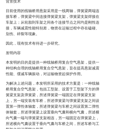
背景技术
目前使用的线轴桥用悬架采用是一线两轴，弹簧梁两端连
接车桥，弹簧梁中间连接弹簧梁支架，弹簧梁支架焊接在
车架上；从轮胎到车架之间各个连接节点之间均是刚性连
接，车辆减震性能特别差，物资在运输过程中存在磕碰、
划伤、碎裂等现象。
因此，现有技术有待进一步研究。
发明内容
本发明的目的是提供一种线轴桥用复合空气悬架，提供一
种结构合理的线轴桥用复合空气悬架，旨在提高悬架减震
性能、缓减车辆振动，对运输物资起保护作用。
为解决上述问题，本发明所采用的技术方案是：一种线轴
桥用复合空气悬架，包括工型架、设置于工型架下方的弹
簧梁支架及弹簧梁，所述弹簧梁一端固定在弹簧梁支架
上，另一端安装有车桥，所述弹簧梁与弹簧梁支架之间设
置第一弹性体轴套，所述弹簧梁与车桥之间设置第二弹性
体轴套，所述弹簧梁上设置垂向气囊和横向气囊，所述横
向气囊一端与弹簧梁支架相连，另一端固定在弹簧梁上，
所述横向气囊设置于垂向气囊与车桥之间，所述车桥与工