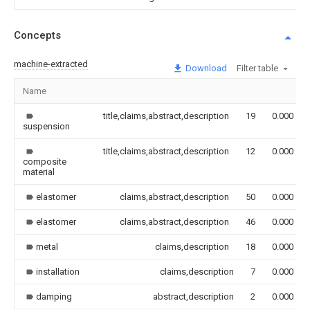
Concepts
machine-extracted
Download
Filter table
Name
title,claims,abstract,description
19
0.000
suspension
title,claims,abstract,description
12
0.000
composite
material
elastomer
claims,abstract,description
50
0.000
elastomer
claims,abstract,description
46
0.000
metal
claims,description
18
0.000
installation
claims,description
7
0.000
damping
abstract,description
2
0.000