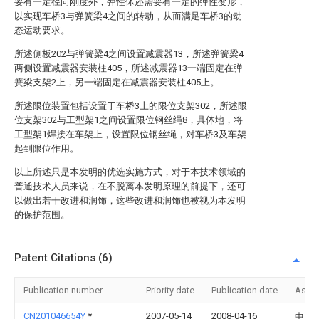
要有一定径向刚度外，弹性体还需要有一定的弹性变形，
以实现车桥3与弹簧梁4之间的转动，从而满足车桥3的动
态运动要求。
所述侧板202与弹簧梁4之间设置减震器13，所述弹簧梁4
两侧设置减震器安装柱405，所述减震器13一端固定在弹
簧梁支架2上，另一端固定在减震器安装柱405上。
所述限位装置包括设置于车桥3上的限位支架302，所述限
位支架302与工型架1之间设置限位钢丝绳8，具体地，将
工型架1焊接在车架上，设置限位钢丝绳，对车桥3及车架
起到限位作用。
以上所述只是本发明的优选实施方式，对于本技术领域的
普通技术人员来说，在不脱离本发明原理的前提下，还可
以做出若干改进和润饰，这些改进和润饰也被视为本发明
的保护范围。
Patent Citations (6)
Publication number
Priority date
Publication date
Assi
CN201046654Y
*
2007-05-14
2008-04-16
中国