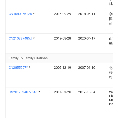
机械
CN108025612A
*
2015-09-29
2018-05-11
亨德
国有
司
CN210337485U
*
2019-08-28
2020-04-17
山东
械有
Family To Family Citations
CN2855797Y
*
2005-12-19
2007-01-10
北京
技开
司
US20120248725A1
*
2011-03-28
2012-10-04
Wats
Chali
Manuf
Inc.