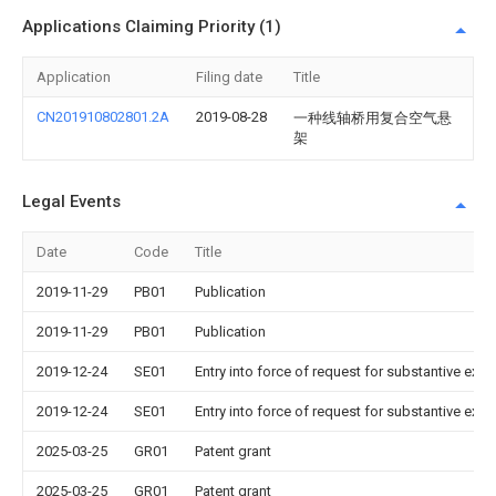
Applications Claiming Priority (1)
Application
Filing date
Title
CN201910802801.2A
2019-08-28
一种线轴桥用复合空气悬
架
Legal Events
Date
Code
Title
2019-11-29
PB01
Publication
2019-11-29
PB01
Publication
2019-12-24
SE01
Entry into force of request for substantive exa
2019-12-24
SE01
Entry into force of request for substantive exa
2025-03-25
GR01
Patent grant
2025-03-25
GR01
Patent grant