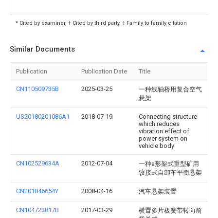
* Cited by examiner, † Cited by third party, ‡ Family to family citation
Similar Documents
Publication
Publication Date
Title
CN110509735B
2025-03-25
一种线轴桥用复合空气
悬架
US20180201086A1
2018-07-19
Connecting structure
which reduces
vibration effect of
power system on
vehicle body
CN102529634A
2012-07-04
一种a形架式重型矿用
铰接式自卸车平衡悬架
CN201046654Y
2008-04-16
汽车悬架装置
CN104723817B
2017-03-29
横置多片板簧带转向前