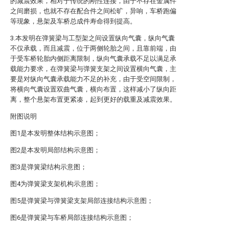
的减震效果，相对于传统的刚性连接，由于不存在金属件
之间磨损，也就不存在配合件之间松旷，异响，车桥跑偏
等现象，悬架及车桥总成件寿命得到提高。
3.本发明在弹簧梁与工型架之间设置纵向气囊，纵向气囊
不仅承载，而且减震，位于两侧轮胎之间，且靠前端，由
于受车桥轮胎内侧距离限制，纵向气囊承载不足以满足承
载能力要求，在弹簧梁与弹簧支架之间设置横向气囊，主
要是对纵向气囊承载能力不足的补充，由于受空间限制，
将横向气囊设置双曲气囊，横向布置，这样减小了纵向距
离，整个悬架布置更紧凑，起到更好的载重及减震效果。
附图说明
图1是本发明整体结构示意图；
图2是本发明局部结构示意图；
图3是弹簧梁结构示意图；
图4为弹簧梁支架机构示意图；
图5是弹簧梁与弹簧梁支架局部连接结构示意图；
图6是弹簧梁与车桥局部连接结构示意图；