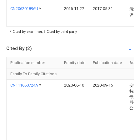
CN206201896U
*
2016-11-27
2017-05-31
清远
设计
* Cited by examiner, † Cited by third party
Cited By (2)
Publication number
Priority date
Publication date
Assi
Family To Family Citations
CN111660724A
*
2020-06-10
2020-09-15
安徽
特新
专用
股份
公司