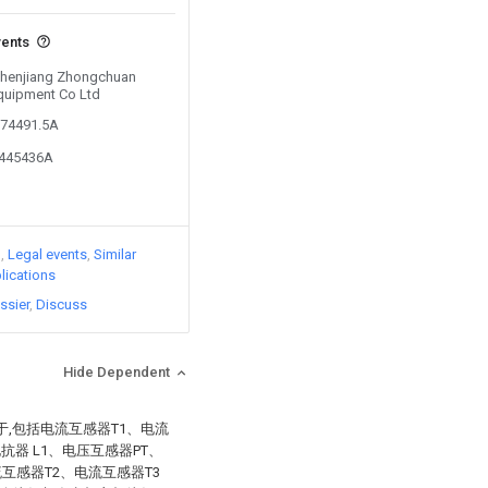
vents
 Zhenjiang Zhongchuan
quipment Co Ltd
874491.5A
0445436A
)
Legal events
Similar
lications
ssier
Discuss
Hide Dependent
,包括电流互感器T1、电流
抗器 L1、电压互感器PT、
互感器T2、电流互感器T3