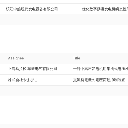
镇江中船现代发电设备有限公司
优化数字励磁发电机瞬态性
Assignee
Title
上海马拉松·革新电气有限公司
一种中高压发电机用集成式电压
株式会社やまびこ
交流発電機の電圧変動抑制装置