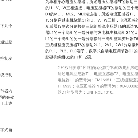
为单相穿心电流互感器，所述电压互感器PT的原边三
的U、V、W三相连接，电压互感器PT的副边的三个
D1的ML1、ML2、ML3端连接，所述电流互感器T1
T3分别穿过主机绕组G1的U、V、W三相，电流互感器
以下几个
互感器T3副边分别接到三绕组整流变压器T6的原边1U
器L1的三个绕组的一端分别与发电机主机绕组G1的
L1的三个绕组的另一端分别接到三绕组整流变压器T6的
，通过励
三绕组整流变压器T6的副边2U1、2V1、2W1分别
的PL1、PL2、PL3端子，数字式自动电压调节器D1的
励磁机绕组G2的F1和F2端。
统控制发
2.如权利要求1所述的优化数字励磁发电机瞬
所述电流互感器T1、电流互感器T2、电流互感器
系统控制
电抗器 L1的型号为：TM16651 ；三绕组整
TI16933；电压互感器PT的型号为：XD-000
调节器内
器D1的型号为：UNITROL 1010。
率的突变
对于上述
数字式自