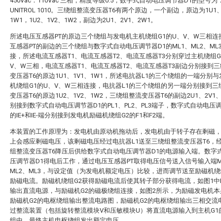
450Vac：110Vac 三相，精度等级0.5；数字式自动电压调节器D1的型号为
UNITROL 1010。三绕组整流变压器T6有两个原边，一个副边，原边为1U1、
1W1，1U2、1V2、1W2，副边为2U1、2V1、2W1。
所述电压互感器PT的原边三个绕组与发电机主机绕组G1的U、V、W三相连
互感器PT的副边的三个绕组与数字式自动电压调节器D1的ML1、ML2、ML
接，所述电流互感器T1、电流互感器T2、电流互感器T3分别穿过主机绕组G
V、W三相，电流互感器T1、电流互感器T2、电流互感器T3副边分别接到
变压器T6的原边1U1、1V1、1W1，所述电抗器L1的三个绕组的一端分别
机绕组G1的U、V、W三相连接，电抗器L1的三个绕组的另一端分别接到三
变压器T6的原边1U2、1V2、1W2，三绕组整流变压器T6的副边2U1、2V1、
别接到数字式自动电压调节器D1的PL1、PL2、PL3端子，数字式自动电压调
的IE+和IE-端分别接到发电机励磁机绕组G2的F1和F2端。
本装置的工作原理为：发电机由原动机拖动后，发电机由于转子存在剩磁
上会感应剩磁电压，该剩磁电压经过电抗器L1送至三绕组整流变压器T6，
组整流变压器T6降压后供给数字式自动电压调节器D1的电源输入端。数字
压调节器D1得电后工作，通过电压互感器PT取得电压信号送入信号输入端M
ML2、ML3，与设定值（为发电机额定电压）比较，进而调节送至励磁机绕
励磁电流。励磁机绕组G2获得励磁电流后使其转子部分获得电流，如图1中IE+
输出直流电源，与励磁机G2的磁极绕组连接，如图2所示，为励磁发电机本
励磁机G2的电枢绕组输出整流电路图，励磁机G2的电枢绕组输出三相交流
过整流装置（包括旋转整流模块V和压敏模块U）将直流电源输入到主机G1
组中，最终主机电枢绕组发出额定电压。