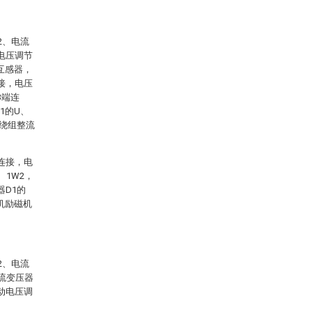
2、电流
动电压调节
互感器，
接，电压
3端连
1的U、
三绕组整流
连接，电
、1W2，
器D1的
电机励磁机
2、电流
整流变压器
自动电压调