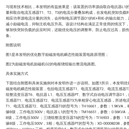
与现有技术相比，本发明的有益效果是：该装置的功率源由取自电抗器L1
量和取自电流互感器T1、T2、T3的电流分量叠加构成，在发电机突卸负载
相应功率源电流分量的消失，会抑制电压调节器D1的IE+和IE-的输出能力
减小励磁电流，抑制主机电压升高。该设计结构在满足正常使用的情况下
够加快突卸负载的反应时间，还能优化电压的调整率。防止电压过高，损
备。
附图说明
图1是本发明的优化数字励磁发电机瞬态性能装置电路原理图；
图2为励磁发电机励磁机G2的电枢绕组输出整流电路图。
具体实施方式
下面结合附图和具体实施例对本发明作进一步说明。如图1所示，本发明优
磁发电机瞬态性能装置，包括电流互感器T1、电流互感器T2、电流互感器T
组整流变压器T6、电抗器 L1、电压互感器PT、数字式自动电压调节器D1
互感器T1、电流互感器T2、电流互感器T3为单相穿心电流互感器，所述电
T1、电流互感器T2、电流互感器T3的型号为：TH16661，参数：1.9KVA
缘B级，工作电压500V；电抗器 L1的型号为：TM16651，参数：0.56KVA
B级，工作电压500V ；三绕组整流变压器T6的型号为：TI16933，参数：1.
缘B级，工作电压500V，3相；电压互感器PT的型号为：XD-00008208，参数