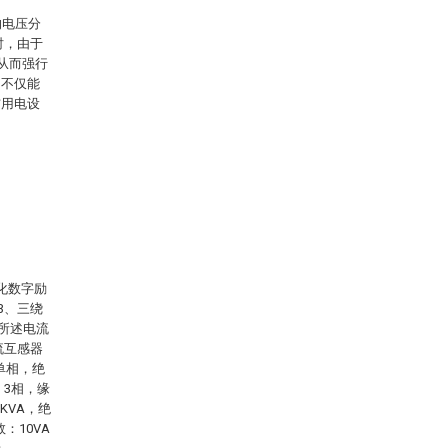
的电压分
时，由于
，从而强行
，不仅能
伤用电设
化数字励
3、三绕
，所述电流
流互感器
，单相，绝
 ，3相，缘
0KVA，绝
：10VA