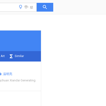
 Art
Similar
�
温明亮
chuan Xiandai Generating