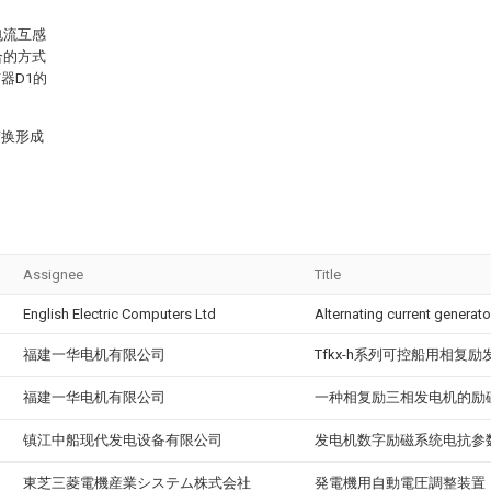
电流互感
合的方式
器D1的
变换形成
Assignee
Title
English Electric Computers Ltd
Alternating current generato
福建一华电机有限公司
Tfkx-h系列可控船用相复
福建一华电机有限公司
一种相复励三相发电机的励
镇江中船现代发电设备有限公司
发电机数字励磁系统电抗参
東芝三菱電機産業システム株式会社
発電機用自動電圧調整装置