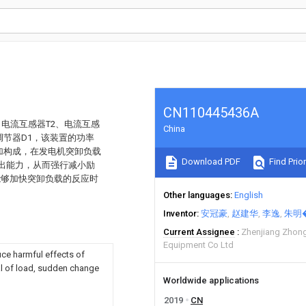
CN110445436A
电流互感器T2、电流互感
China
调节器D1，该装置的功率
叠加构成，在发电机突卸负载
Download PDF
Find Prior
输出能力，从而强行减小励
能够加快突卸负载的反应时
Other languages
English
Inventor
安冠豪
赵建华
李逸
朱明
Current Assignee
Zhenjiang Zhong
Equipment Co Ltd
uce harmful effects of
al of load, sudden change
Worldwide applications
2019
CN