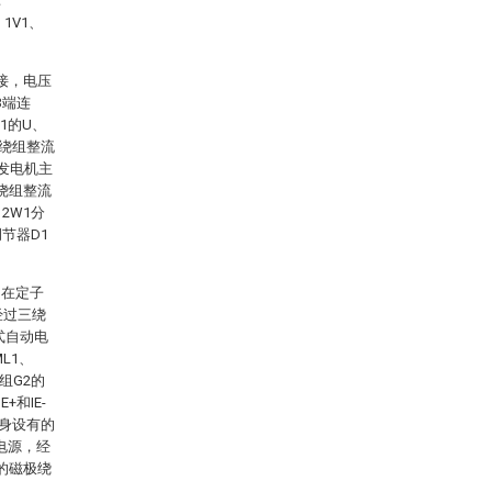
：
1V1、
接，电压
3端连
1的U、
三绕组整流
与发电机主
绕组整流
2W1分
节器D1
，在定子
经过三绕
式自动电
L1、
组G2的
和IE-
身设有的
电源，经
的磁极绕