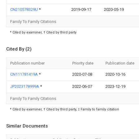
CN210578329U
*
2019-09-17
2020-05-19
Family To Family Citations
* Cited by examiner, † Cited by third party
Cited By (2)
Publication number
Priority date
Publication date
CN111781419A
*
2020-07-08
2020-10-16
JP2023178999A
*
2022-06-07
2023-12-19
Family To Family Citations
* Cited by examiner, † Cited by third party, ‡ Family to family citation
Similar Documents