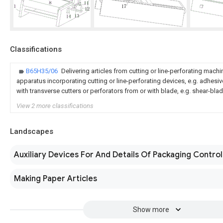
Classifications
B65H35/06
Delivering articles from cutting or line-perforating machi
apparatus incorporating cutting or line-perforating devices, e.g. adhesi
with transverse cutters or perforators from or with blade, e.g. shear-blad
View 2 more classifications
Landscapes
Auxiliary Devices For And Details Of Packaging Control
Making Paper Articles
Show more