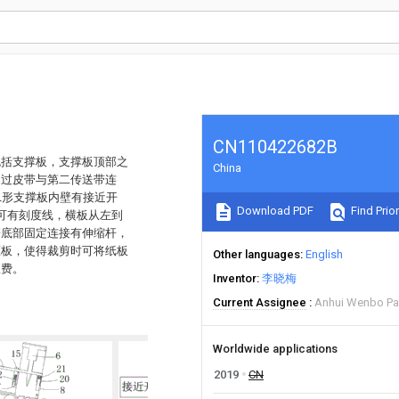
CN110422682B
包括支撑板，支撑板顶部之
China
通过皮带与第二传送带连
L形支撑板内壁有接近开
Download PDF
Find Prior
可有刻度线，横板从左到
簧底部固定连接有伸缩杆，
压板，使得裁剪时可将纸板
Other languages
English
浪费。
Inventor
李晓梅
Current Assignee
Anhui Wenbo Pap
Worldwide applications
2019
CN