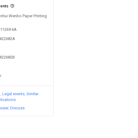
vents
Anhui Wenbo Paper Printing
611269.6A
0422682A
0422682B
n
)
Legal events
Similar
lications
ssier
Discuss