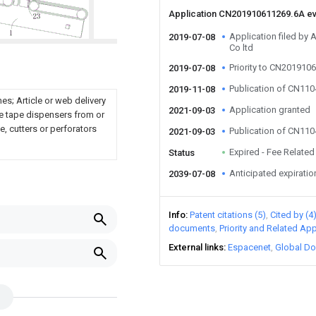
Application CN201910611269.6A e
Application filed by 
2019-07-08
Co ltd
Priority to CN201910
2019-07-08
Publication of CN11
2019-11-08
nes; Article or web delivery
Application granted
2021-09-03
ve tape dispensers from or
e, cutters or perforators
Publication of CN11
2021-09-03
Expired - Fee Related
Status
Anticipated expiratio
2039-07-08
Info
Patent citations (5)
Cited by (4
documents
Priority and Related App
External links
Espacenet
Global Do