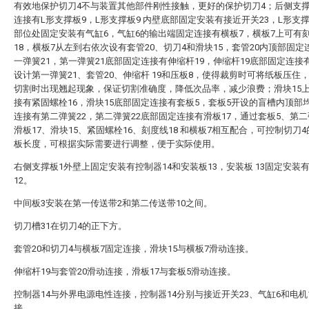
有效地保护切刀4不与装置其他部件刚性接触，更好的保护切刀4；后侧支撑
连接有L形支撑板9，L形支撑板9 内壁底部固定安装有接近开关23，L形支
部位处固定安装有气缸6，气缸6的输出端固定连接有横板7，横板7上可有
18，横板7从左到右依次设有套管20、切刀4和滑块15，套管20内顶部固定
一弹簧21，第一弹簧21底部固定连接有伸缩杆19，伸缩杆19底部固定连接
设计第一弹簧21、套管20、伸缩杆 19和压板8，使得裁剪时可将纸板压住
切割时出现翘起现象，保证切割准确度，降低次品率，减少浪费；滑块15
接有紧固螺栓16，滑块15底部固定连接有套板5，套板5开设的盲槽内顶部
连接有第二弹簧22，第二弹簧22底部固定连接有滑板17，通过套板5、第二
滑板17、滑块15、紧固螺栓16、刻度线18 和横板7相互配合，可控制切刀
板长度，可根据实际需要进行调整，便于实际使用。
右侧支撑板1外壁上固定安装有控制器14和安装板13，安装板 13固定安装
12。
中间板3安装在第一传送带2和第二传送带10之间。
切刀槽31在切刀4的正下方。
套管20和切刀4与横板7固定连接，滑块15与横板7滑动连接。
伸缩杆19与套管20滑动连接，滑板17与套板5滑动连接。
控制器14与外界电源电性连接，控制器14分别与接近开关23、气缸6和电机
接。