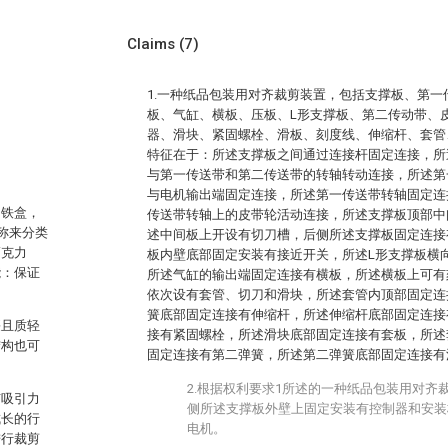
Claims
(7)
1.一种纸品包装用对齐裁剪装置，包括支撑板、第
板、气缸、横板、压板、L形支撑板、第二传动带、
器、滑块、紧固螺栓、滑板、刻度线、伸缩杆、套管
特征在于：所述支撑板之间通过连接杆固定连接，所
与第一传送带和第二传送带的转轴转动连接，所述第
与电机输出端固定连接，所述第一传送带转轴固定连
，铁盒，
传送带转轴上的皮带轮活动连接，所述支撑板顶部中
称来分类
述中间板上开设有切刀槽，后侧所述支撑板固定连接
巧克力
板内壁底部固定安装有接近开关，所述L形支撑板横
能：保证
所述气缸的输出端固定连接有横板，所述横板上可有
依次设有套管、切刀和滑块，所述套管内顶部固定连
簧底部固定连接有伸缩杆，所述伸缩杆底部固定连接
廉且质轻
接有紧固螺栓，所述滑块底部固定连接有套板，所述
结构也可
固定连接有第二弹簧，所述第二弹簧底部固定连接有
2.根据权利要求1所述的一种纸品包装用对齐
有吸引力
侧所述支撑板外壁上固定安装有控制器和安装
成长的行
电机。
进行裁剪