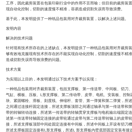
工序，因此裁剪装置在包装印刷行业中的作用不言而喻；但目前的裁剪装
现自动化控制，切割的速度慢不精准，容易造成切割失误而导致浪费。
基于此，本发明提供了一种纸品包装用对齐裁剪装置，以解决上述问题。
发明内容
解决的技术问题
针对现有技术所存在的上述缺点，本发明提供了一种纸品包装用对齐裁剪
够有效地克服现有技术所存在的不能实现自动化控制，切割的速度慢不精
造成切割失误而导致浪费的问题。
技术方案
为实现以上目的，本发明通过以下技术方案予以实现：
一种纸品包装用对齐裁剪装置，包括支撑板、第一传送带、中间板、切刀
气缸、横板、压板、L形支撑板、第二传动带、皮带、电机、安装板、控制
块、紧固螺栓、滑板、刻度线、伸缩杆、套管、第一弹簧和第二弹簧，所
之间通过连接杆固定连接，所述支撑板顶部之间通过轴承与第一传送带和
带的转轴转动连接，所述第一传送带的转轴贯穿支撑板与电机输出端固定
述第一传送带转轴固定连接的皮带轮通过皮带与第二传送带转轴上的皮带
接，所述支撑板顶部中间处固定连接有中间板，所述中间板上开设有切刀
所述支撑板固定连接有L形支撑板，所述L 形支撑板内壁底部固定安装有接