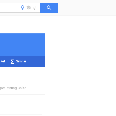
 Art
Similar
er Printing Co ltd