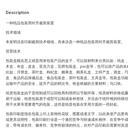
Description
一种纸品包装用对齐裁剪装置
技术领域
本发明涉及印刷裁剪技术领域，具体涉及一种纸品包装用对齐裁剪装置。
背景技术
包装盒顾名思义就是用来包装产品的盒子，可以按材料来分类比如：纸盒
木盒，布盒，皮盒，亚克力盒，瓦楞包装盒、pvc盒等，也可以按产品的名
比如：月饼盒、茶叶盒、枸杞盒、糖果盒、精美礼盒、土特产盒，酒盒，
盒，食品药品保健品盒、食品包装盒，茶叶包装盒、文具盒等。包装盒功
运输中产品的安全，提升产品的档次等。铁盒铁罐的主要材料：马口铁。
纸质包装盒由于是纸制成可以回收再利用所以节能环保，纸质材料价格低
易于运输，纸质包装易于成型可以制成各种形状，并且由于纸纤维的特殊
用于水果等需要透气的包装，这些是纸质包装在常用方面的一些好处。
包装印刷是指在包装上印上装饰性花纹，图案或者文字，以此来使产品更
或更具说明性，包装印刷行业是一个激烈竞争与快速成长相伴、在竞争中
业，带有成长性、服务性、竞争性较强的特点，在对产品印刷后需要对其