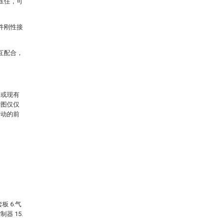
压住，可
件刚性接
互配合，
例或现有
附图仅仅
劳动的前
板 6.气
制器 15.