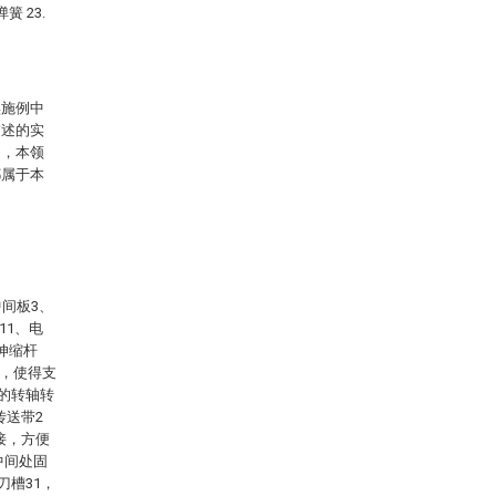
簧 23.
实施例中
描述的实
例，本领
都属于本
间板3、
11、电
、伸缩杆
接，使得支
0的转轴转
传送带2
接，方便
中间处固
刀槽31，