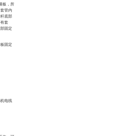
横板，所
述套管内
缩杆底部
接有套
底部固定
装板固定
。
电机电线
：