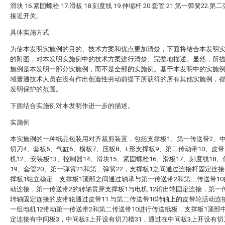
滑块 16.紧固螺栓 17.滑板 18.刻度线 19.伸缩杆 20.套管 21.第一弹簧22.第二弹
接近开关。
具体实施方式
为使本发明实施例的目的、技术方案和优点更加清楚，下面将结合本发明
的附图，对本发明实施例中的技术方案进行清楚、完整地描述。显然，所
施例是本发明一部分实施例，而不是全部的实施例。基于本发明中的实施
域普通技术人员在没有作出创造性劳动前提下所获得的所有其他实施例，
发明保护的范围。
下面结合实施例对本发明作进一步的描述。
实施例
本实施例的一种纸品包装用对齐裁剪装置，包括支撑板1、第一传送带2、中
切刀4、套板5、气缸6、横板7、压板8、L形支撑板9、第二传动带10、皮带
机12、安装板13、控制器14、滑块15、紧固螺栓16、滑板17、刻度线18
19、套管20、第一弹簧21和第二弹簧22，支撑板1之间通过连接杆固定连
撑板1站立稳定，支撑板1顶部之间通过轴承与第一传送带2和第二传送带1
动连接，第一传送带2的转轴贯穿支撑板1与电机 12输出端固定连接，第一
转轴固定连接的皮带轮通过皮带11 与第二传送带10转轴上的皮带轮活动连
一组电机12带动第一传送带2和第二传送带10进行传送纸板，支撑板1顶部
定连接有中间板3，中间板3上开设有切刀槽31，通过在中间板3上开设有切