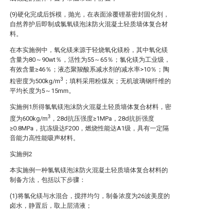
(9)硬化完成后拆模，抛光，在表面涂覆锂基密封固化剂，
自然养护后即制成氯氧镁泡沫防火混凝土轻质墙体复合材
料。
在本实施例中，氧化镁来源于轻烧氧化镁粉，其中氧化镁
含量为80～90wt％，活性为55～65％；氯化镁为工业级，
有效含量≥46％；液态聚羧酸系减水剂的减水率>10％；陶
3
粒密度为500kg/m
；填料采用粉煤灰；无机玻璃钢纤维的
平均长度为5～15mm。
实施例1所得氯氧镁泡沫防火混凝土轻质墙体复合材料，密
3
度为600kg/m
，28d抗压强度≥1MPa，28d抗折强度
≥0.8MPa，抗冻级达F200，燃烧性能达A1级，具有一定隔
音能力高性能吸声材料。
实施例2
本实施例一种氯氧镁泡沫防火混凝土轻质墙体复合材料的
制备方法，包括以下步骤：
(1)将氯化镁与水混合，搅拌均匀，制备浓度为26波美度的
卤水，静置后，取上层清液；