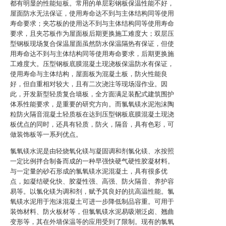
都有明显的性能短板。常用的单层彩钢板保温性能不好，
屋面防水无法保证，使用寿命达不到与主体结构同等使用
寿命要求；夹芯板的使用达不到与主体结构同等使用寿命
要求，且夹芯板作为屋面板后期更换施工难度大；双层压
型钢板现场复合保温屋面虽然防水保温隔热有保证，但使
用寿命达不到与主体结构同等使用寿命要求，后期更换施
工难度大。压型钢板底膜混凝土现浇板保温防水有保证，
使用寿命与主体结构，屋面板为混凝土板，防火性能良
好，但自重相对较大，且有二次浇注等现场湿作业。因
此，开发新型轻质复合墙板，全方面满足装配式建筑围护
体系性能要求，是重要的研究方向。而氯氧镁水泥泡沫陶
粒防火隔音混凝土轻质板在达到压型钢板底膜混凝土现浇
板优点的同时，还具有轻质，防火，隔音，具有色彩，可
做装饰板等一系列优点。
氯氧镁水泥是由轻烧氧化镁与凝固调和剂氯化镁、水按照
一定比例拌合制备而成的一种早强快硬气硬性胶凝材料。
与一定量的砂石形成的氯氧镁水泥混凝土，具有很多优
点，如凝结硬化快、胶凝性强、高强、防火隔音、养护容
易等。以氯化镁为调和剂，赋予其良好的抗高温性能。氯
氧镁水泥用于泡沫混凝土可进一步降低制品容重。可用于
装饰材料、防火板材等，但氯氧镁水泥易吸潮泛卤、翘曲
变形等，其在外墙保温等的应用受到了限制。现有的氯氧