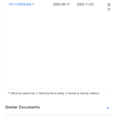
CN115385656A
*
2022-09-17
2022-11-25
吉林
大学
* Cited by examiner, † Cited by third party, ‡ Family to family citation
Similar Documents