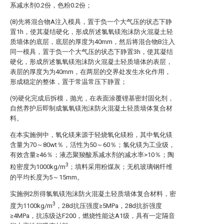
系减水剂0.2份，色粉0.2份；
(8)先将混合物A注入模具，置于负一个大气压的状态下静
置1h，使其凝结硬化，形成所述氯氧镁泡沫防火混凝土轻
质墙体的底层，底层的厚度为40mm，然后将混合物B注入
同一模具，置于负一个大气压的状态下静置3h，使其凝结
硬化，形成所述氯氧镁泡沫防火混凝土轻质墙体的表层，
表层的厚度为为40mm，在两层的交界处发生水化作用，
形成稳定的整体，置于常温常压下静置；
(9)硬化完成后拆模，抛光，在表面涂覆锂基密封固化剂，
自然养护后即制成氯氧镁泡沫防火混凝土轻质墙体复合材
料。
在本实施例中，氧化镁来源于轻烧氧化镁粉，其中氧化镁
含量为70～80wt％，活性为50～60％；氯化镁为工业级，
有效含量≥46％；液态聚羧酸系减水剂的减水率>10％；陶
3
粒密度为1000kg/m
；填料采用粉煤灰；无机玻璃钢纤维
的平均长度为5～15mm。
实施例2所得氯氧镁泡沫防火混凝土轻质墙体复合材料，密
3
度为1100kg/m
，28d抗压强度≥5MPa，28d抗折强度
≥4MPa，抗冻级达F200，燃烧性能达A1级，具有一定隔音