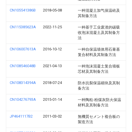
CN105541386B
2018-05-08
一种混凝土加气保温砖及
其制备方法
CN115385623A
2022-11-25
一种基于工业废渣的碳吸
收泡沫混凝土及其制备方
法
CN106007613A
2016-10-12
一种自保温墙体用石膏基
复合材料及其制备方法
CN108546048B
2021-04-13
一种泡沫混凝土复合墙板
芯材及其制备方法
CN108314394A
2018-07-24
防水抗裂保温砌块及其制
备方法
CN104276793A
2015-01-14
一种陶粒-粉煤灰防火保温
材料及其制备方法
JP4641117B2
2011-03-02
無機質セメント複合板の
製造方法