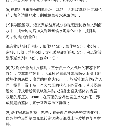
(6)称取所述重量份的氧化镁、填料、无机玻璃钢纤维和色
粉，加入适量的水，制成氯氧镁水泥浆体B′；
(7)将磷酸溶液、液态聚羧酸系减水剂按预定比例加入到卤
水中，混合均匀后加入到氯氧镁水泥浆体B′中，搅拌均
匀，制成混合物B；
混合物B的组分包括：氯化镁15份，氧化镁5份，水6份，
磷酸0.15份，填料6份，无机玻璃钢纤维0.15份，液态聚羧
酸系减水剂0.15份，色粉0.1份；
(8)先将混合物A注入模具，置于负一个大气压的状态下静
置2h，使其凝结硬化，形成所述氯氧镁泡沫防火混凝土轻
质墙体的底层，底层的厚度为30mm，然后将混合物B注入
同一模具，置于负一个大气压的状态下静置4h，使其凝结
硬化，形成所述氯氧镁泡沫防火混凝土轻质墙体的表层，
表层的厚度为30mm，在两层的交界处发生水化作用，形
成稳定的整体，置于常温常压下静置；
(9)硬化完成后拆模，抛光，在表面涂覆锂基密封固化剂，
自然养护后即制成氯氧镁泡沫防火混凝土轻质墙体复合材
料。