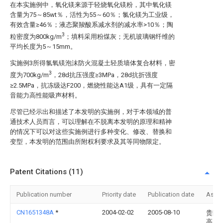
在本实施例中，氧化镁来源于轻烧氧化镁粉，其中氧化镁
含量为75～85wt％，活性为55～60％；氯化镁为工业级，
有效含量≥46％；液态聚羧酸系减水剂的减水率>10％；陶
3
粒密度为800kg/m
；填料采用粉煤灰；无机玻璃钢纤维的
平均长度为5～15mm。
实施例3所得氯氧镁泡沫防火混凝土轻质墙体复合材料，密
3
度为700kg/m
，28d抗压强度≥3MPa，28d抗折强度
≥2.5MPa，抗冻级达F200，燃烧性能达A1级，具有一定隔
音能力高性能吸声材料。
尽管已经示出和描述了本发明的实施例，对于本领域的普
通技术人员而言，可以理解在不脱离本发明的原理和精神
的情况下可以对这些实施例进行多种变化、修改、替换和
变型，本发明的范围由所附权利要求及其等同物限定。
Patent Citations (11)
Publication number
Priority date
Publication date
Assi
CN1651348A
*
2004-02-02
2005-08-10
贵阳
高新