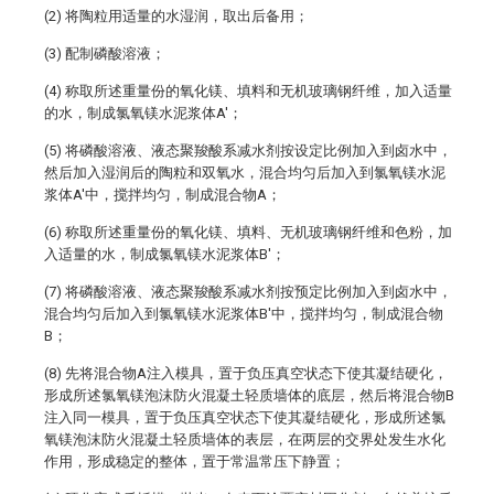
(2) 将陶粒用适量的水湿润，取出后备用；
(3) 配制磷酸溶液；
(4) 称取所述重量份的氧化镁、填料和无机玻璃钢纤维，加入适量
的水，制成氯氧镁水泥浆体A′；
(5) 将磷酸溶液、液态聚羧酸系减水剂按设定比例加入到卤水中，
然后加入湿润后的陶粒和双氧水，混合均匀后加入到氯氧镁水泥
浆体A′中，搅拌均匀，制成混合物A；
(6) 称取所述重量份的氧化镁、填料、无机玻璃钢纤维和色粉，加
入适量的水，制成氯氧镁水泥浆体B′；
(7) 将磷酸溶液、液态聚羧酸系减水剂按预定比例加入到卤水中，
混合均匀后加入到氯氧镁水泥浆体B′中，搅拌均匀，制成混合物
B；
(8) 先将混合物A注入模具，置于负压真空状态下使其凝结硬化，
形成所述氯氧镁泡沫防火混凝土轻质墙体的底层，然后将混合物B
注入同一模具，置于负压真空状态下使其凝结硬化，形成所述氯
氧镁泡沫防火混凝土轻质墙体的表层，在两层的交界处发生水化
作用，形成稳定的整体，置于常温常压下静置；