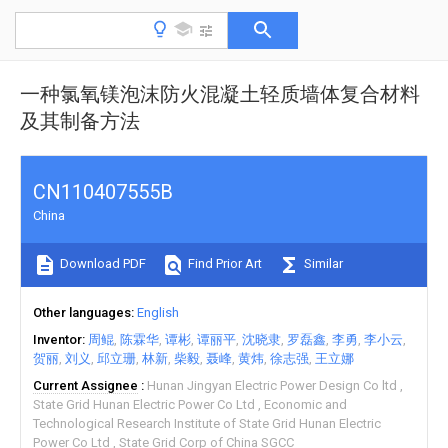
一种氯氧镁泡沫防火混凝土轻质墙体复合材料
及其制备方法
CN110407555B
China
Download PDF
Find Prior Art
Similar
Other languages
English
Inventor
周鲲
陈霖华
谭彬
谭丽平
沈晓隶
罗磊鑫
李勇
李小云
贺丽
刘义
邱立珊
林新
柴毅
聂峰
黄炜
徐志强
王立娜
Current Assignee
Hunan Jingyan Electric Power Design Co ltd
State Grid Hunan Electric Power Co Ltd
Economic and
Technological Research Institute of State Grid Hunan Electric
Power Co Ltd
State Grid Corp of China SGCC