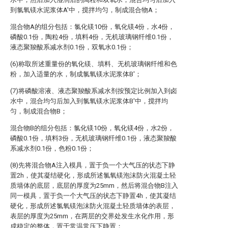
到氯氧镁水泥浆体A′中，搅拌均匀，制成混合物A；
混合物A的组分包括：氯化镁10份，氧化镁4份，水4份，
磷酸0.1份，陶粒4份，填料4份，无机玻璃钢纤维0.1份，
液态聚羧酸系减水剂0.1份，双氧水0.1份；
(6)称取所述重量份的氧化镁、填料、无机玻璃钢纤维和色
粉，加入适量的水，制成氯氧镁水泥浆体B′；
(7)将磷酸溶液、液态聚羧酸系减水剂按预定比例加入到卤
水中，混合均匀后加入到氯氧镁水泥浆体B′中，搅拌均
匀，制成混合物B；
混合物B的组分包括：氯化镁10份，氧化镁4份，水2份，
磷酸0.1份，填料3份，无机玻璃钢纤维0.1份，液态聚羧酸
系减水剂0.1份，色粉0.1份；
(8)先将混合物A注入模具，置于负一个大气压的状态下静
置2h，使其凝结硬化，形成所述氯氧镁泡沫防火混凝土轻
质墙体的底层，底层的厚度为25mm，然后将混合物B注入
同一模具，置于负一个大气压的状态下静置4h，使其凝结
硬化，形成所述氯氧镁泡沫防火混凝土轻质墙体的表层，
表层的厚度为25mm，在两层的交界处发生水化作用，形
成稳定的整体，置于常温常压下静置；