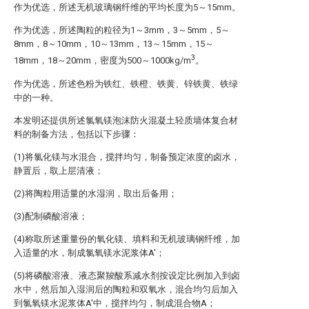
作为优选，所述无机玻璃钢纤维的平均长度为5～15mm。
作为优选，所述陶粒的粒径为1～3mm，3～5mm，5～
8mm，8～10mm，10～13mm，13～15mm，15～
3
18mm，18～20mm，密度为500～1000kg/m
。
作为优选，所述色粉为铁红、铁橙、铁黄、锌铁黄、铁绿
中的一种。
本发明还提供所述氯氧镁泡沫防火混凝土轻质墙体复合材
料的制备方法，包括以下步骤：
(1)将氯化镁与水混合，搅拌均匀，制备预定浓度的卤水，
静置后，取上层清液；
(2)将陶粒用适量的水湿润，取出后备用；
(3)配制磷酸溶液；
(4)称取所述重量份的氧化镁、填料和无机玻璃钢纤维，加
入适量的水，制成氯氧镁水泥浆体A′；
(5)将磷酸溶液、液态聚羧酸系减水剂按设定比例加入到卤
水中，然后加入湿润后的陶粒和双氧水，混合均匀后加入
到氯氧镁水泥浆体A′中，搅拌均匀，制成混合物A；