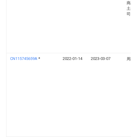
商品
土有
司
CN115745659A
*
2022-01-14
2023-03-07
周桂