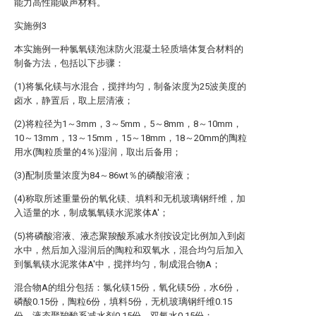
能力高性能吸声材料。
实施例3
本实施例一种氯氧镁泡沫防火混凝土轻质墙体复合材料的
制备方法，包括以下步骤：
(1)将氯化镁与水混合，搅拌均匀，制备浓度为25波美度的
卤水，静置后，取上层清液；
(2)将粒径为1～3mm，3～5mm，5～8mm，8～10mm，
10～13mm，13～15mm，15～18mm，18～20mm的陶粒
用水(陶粒质量的4％)湿润，取出后备用；
(3)配制质量浓度为84～86wt％的磷酸溶液；
(4)称取所述重量份的氧化镁、填料和无机玻璃钢纤维，加
入适量的水，制成氯氧镁水泥浆体A′；
(5)将磷酸溶液、液态聚羧酸系减水剂按设定比例加入到卤
水中，然后加入湿润后的陶粒和双氧水，混合均匀后加入
到氯氧镁水泥浆体A′中，搅拌均匀，制成混合物A；
混合物A的组分包括：氯化镁15份，氧化镁5份，水6份，
磷酸0.15份，陶粒6份，填料5份，无机玻璃钢纤维0.15
份，液态聚羧酸系减水剂0.15份，双氧水0.15份；