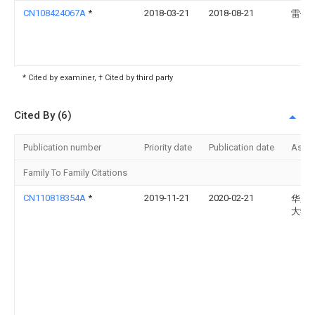
CN108424067A
*
2018-03-21
2018-08-21
雷俊
* Cited by examiner, † Cited by third party
Cited By (6)
Publication number
Priority date
Publication date
Assi
Family To Family Citations
CN110818354A
*
2019-11-21
2020-02-21
华东
大学