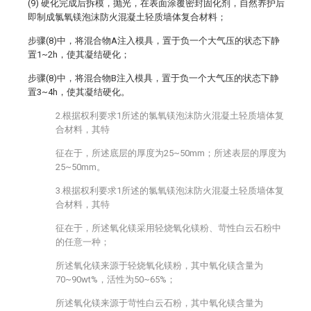
(9) 硬化完成后拆模，抛光，在表面涂覆密封固化剂，自然养护后
即制成氯氧镁泡沫防火混凝土轻质墙体复合材料；
步骤(8)中，将混合物A注入模具，置于负一个大气压的状态下静
置1~2h，使其凝结硬化；
步骤(8)中，将混合物B注入模具，置于负一个大气压的状态下静
置3~4h，使其凝结硬化。
2.根据权利要求1所述的氯氧镁泡沫防火混凝土轻质墙体复
合材料，其特
征在于，所述底层的厚度为25~50mm；所述表层的厚度为
25~50mm。
3.根据权利要求1所述的氯氧镁泡沫防火混凝土轻质墙体复
合材料，其特
征在于，所述氧化镁采用轻烧氧化镁粉、苛性白云石粉中
的任意一种；
所述氧化镁来源于轻烧氧化镁粉，其中氧化镁含量为
70~90wt%，活性为50~65%；
所述氧化镁来源于苛性白云石粉，其中氧化镁含量为