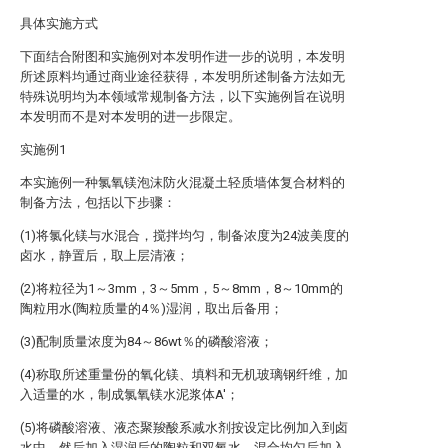
具体实施方式
下面结合附图和实施例对本发明作进一步的说明，本发明
所述原料均通过商业途径获得，本发明所述制备方法如无
特殊说明均为本领域常规制备方法，以下实施例旨在说明
本发明而不是对本发明的进一步限定。
实施例1
本实施例一种氯氧镁泡沫防火混凝土轻质墙体复合材料的
制备方法，包括以下步骤：
(1)将氯化镁与水混合，搅拌均匀，制备浓度为24波美度的
卤水，静置后，取上层清液；
(2)将粒径为1～3mm，3～5mm，5～8mm，8～10mm的
陶粒用水(陶粒质量的4％)湿润，取出后备用；
(3)配制质量浓度为84～86wt％的磷酸溶液；
(4)称取所述重量份的氧化镁、填料和无机玻璃钢纤维，加
入适量的水，制成氯氧镁水泥浆体A′；
(5)将磷酸溶液、液态聚羧酸系减水剂按设定比例加入到卤
水中，然后加入湿润后的陶粒和双氧水，混合均匀后加入