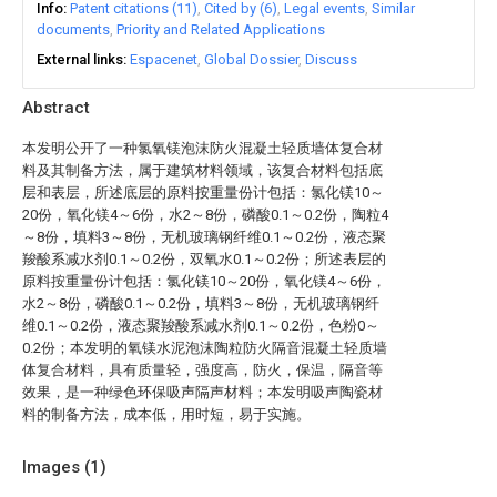
Info
Patent citations (11)
Cited by (6)
Legal events
Similar
documents
Priority and Related Applications
External links
Espacenet
Global Dossier
Discuss
Abstract
本发明公开了一种氯氧镁泡沫防火混凝土轻质墙体复合材
料及其制备方法，属于建筑材料领域，该复合材料包括底
层和表层，所述底层的原料按重量份计包括：氯化镁10～
20份，氧化镁4～6份，水2～8份，磷酸0.1～0.2份，陶粒4
～8份，填料3～8份，无机玻璃钢纤维0.1～0.2份，液态聚
羧酸系减水剂0.1～0.2份，双氧水0.1～0.2份；所述表层的
原料按重量份计包括：氯化镁10～20份，氧化镁4～6份，
水2～8份，磷酸0.1～0.2份，填料3～8份，无机玻璃钢纤
维0.1～0.2份，液态聚羧酸系减水剂0.1～0.2份，色粉0～
0.2份；本发明的氧镁水泥泡沫陶粒防火隔音混凝土轻质墙
体复合材料，具有质量轻，强度高，防火，保温，隔音等
效果，是一种绿色环保吸声隔声材料；本发明吸声陶瓷材
料的制备方法，成本低，用时短，易于实施。
Images (
1
)