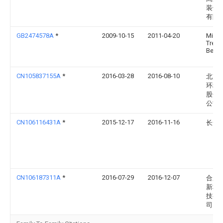
装饰
有限
GB2474578A
*
2009-10-15
2011-04-20
Micha
Trevo
Berry
CN105837155A
*
2016-03-28
2016-08-10
北京
环境
股份
公司
CN106116431A
*
2015-12-17
2016-11-16
长安
CN106187311A
*
2016-07-29
2016-12-07
合肥
新材
技有
司