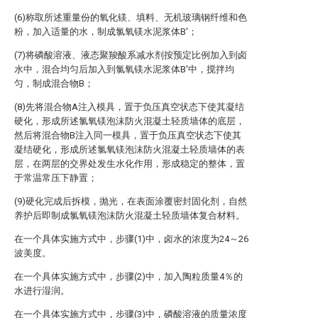
(6)称取所述重量份的氧化镁、填料、无机玻璃钢纤维和色
粉，加入适量的水，制成氯氧镁水泥浆体B′；
(7)将磷酸溶液、液态聚羧酸系减水剂按预定比例加入到卤
水中，混合均匀后加入到氯氧镁水泥浆体B′中，搅拌均
匀，制成混合物B；
(8)先将混合物A注入模具，置于负压真空状态下使其凝结
硬化，形成所述氯氧镁泡沫防火混凝土轻质墙体的底层，
然后将混合物B注入同一模具，置于负压真空状态下使其
凝结硬化，形成所述氯氧镁泡沫防火混凝土轻质墙体的表
层，在两层的交界处发生水化作用，形成稳定的整体，置
于常温常压下静置；
(9)硬化完成后拆模，抛光，在表面涂覆密封固化剂，自然
养护后即制成氯氧镁泡沫防火混凝土轻质墙体复合材料。
在一个具体实施方式中，步骤(1)中，卤水的浓度为24～26
波美度。
在一个具体实施方式中，步骤(2)中，加入陶粒质量4％的
水进行湿润。
在一个具体实施方式中，步骤(3)中，磷酸溶液的质量浓度