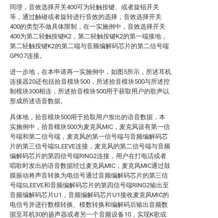
同理，音效选择开关400可为轻触按键、或者旋钮开关
等，通过触碰或者旋转进行音效的选择，音效选择开关
400的类型不做具体限制，在一实施例中，音效选择开关
400为第二轻触按键K2，第二轻触按键K2的第一端接地，
第二轻触按键K2的第二端与音频编解码芯片的第二信号端
GPIO7连接。
进一步地，在本申请再一实施例中，如图5所示，所述耳机
连接器20还包括拾音模块500，所述拾音模块500与所述控
制模块300相连，所述拾音模块500用于获取用户的歌声以
形成所述语音数据。
具体地，拾音模块500用于拾取用户发出的语音数据，本
实施例中，拾音模块500为麦克风MIC，麦克风设有第一信
号端和第二信号端，麦克风的第一信号端与音频编解码芯
片的第三信号端SLEEVE连接，麦克风的第二信号端与音频
编解码芯片的第四信号端RING2连接，用户在打电话或者
唱歌时发出的语音数据经过麦克风MIC，麦克风MIC通过鼓
膜振动将声音转换为电信号通过音频编解码芯片的第三信
号端SLEEVE和音频编解码芯片的第四信号端RING2输出至
音频编解码芯片U1，音频编解码芯片U1接收麦克风MIC的
电信号并进行数模转换、模数转换和编解码后输出音频数
据至耳机30的扬声器或者另一个音频设备10，实现K歌或