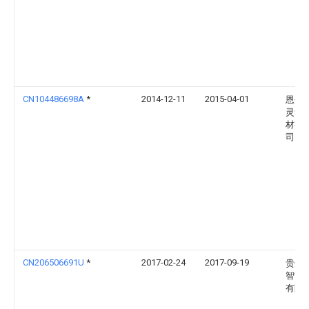
CN104486698A
*
2014-12-11
2015-04-01
恩平
灵音
材有
司
CN206506691U
*
2017-02-24
2017-09-19
贵州
智能
有限