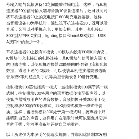
号输入端与音频设备10之间能够传输电流。这样，当耳机
连接器20的信号输入端与音频10设备连接后，还可以同时
将耳机连接器20上的充电接口800与充电器连接。这样，
当音频设备10为手机时，通过该耳机连接器20，既可以听
音乐，又可以对手机充电，更加实用。其中，充电接口
800包括TYPE-C接口、lighting接口和miniUSB接口、USB-
A接口中的至少一种。
耳机连接器20上设有IC模块，IC模块内设有PD和QC协议，
IC模块与充电接口的电路连接，且IC模块与信号输入端10
的电路连接，以使耳机连接器20能够同时传输电流和音频
数据。通过上述的IC模块，可以使该耳机连接器能够边听
音乐或K歌时还是对手机等类型音频设备10进行充电。
控制模块300还包括第一模式，当控制模块300属于第一模
式时，控制模块300将用户的语音数据传输至扬声器，以
使扬声器播放用户的语音数据；音频切换开关200用于使
控制模块300的在K歌模式、非K歌模式和第一模式中切
换。这样，当控制模块300处于第一模式时，扬声器中只
能听到自己的声音，这样用户在唱歌时就可以避免其它声
音的干扰，能够更准备的评估自己的歌声。
以上所述仅为本发明的优选实施例，并非因此限制本发明