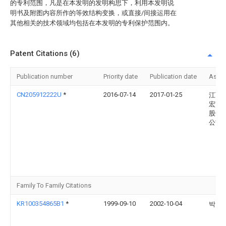
的专利范围，凡是在本发明的发明构思下，利用本发明说
明书及附图内容所作的等效结构变换，或直接/间接运用在
其他相关的技术领域均包括在本发明的专利保护范围内。
Patent Citations (6)
Publication number
Priority date
Publication date
Assi
CN205912222U
*
2016-07-14
2017-01-25
江西
宏声
股份
公司
Family To Family Citations
KR100354865B1
*
1999-09-10
2002-10-04
박종