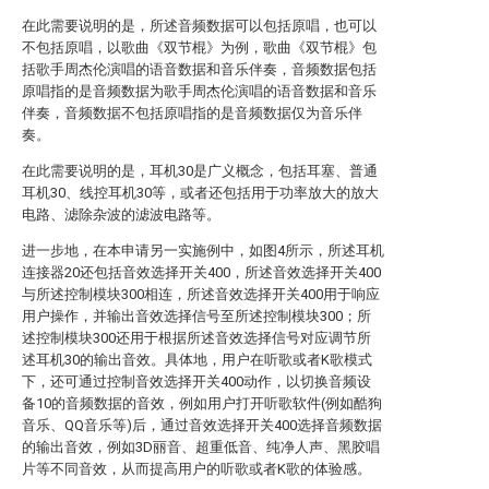
在此需要说明的是，所述音频数据可以包括原唱，也可以
不包括原唱，以歌曲《双节棍》为例，歌曲《双节棍》包
括歌手周杰伦演唱的语音数据和音乐伴奏，音频数据包括
原唱指的是音频数据为歌手周杰伦演唱的语音数据和音乐
伴奏，音频数据不包括原唱指的是音频数据仅为音乐伴
奏。
在此需要说明的是，耳机30是广义概念，包括耳塞、普通
耳机30、线控耳机30等，或者还包括用于功率放大的放大
电路、滤除杂波的滤波电路等。
进一步地，在本申请另一实施例中，如图4所示，所述耳机
连接器20还包括音效选择开关400，所述音效选择开关400
与所述控制模块300相连，所述音效选择开关400用于响应
用户操作，并输出音效选择信号至所述控制模块300；所
述控制模块300还用于根据所述音效选择信号对应调节所
述耳机30的输出音效。具体地，用户在听歌或者K歌模式
下，还可通过控制音效选择开关400动作，以切换音频设
备10的音频数据的音效，例如用户打开听歌软件(例如酷狗
音乐、QQ音乐等)后，通过音效选择开关400选择音频数据
的输出音效，例如3D丽音、超重低音、纯净人声、黑胶唱
片等不同音效，从而提高用户的听歌或者K歌的体验感。