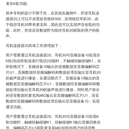
者非K歌功能。
然本专利的设计不限于此，在其他实施例中，所述耳机连
接器20上可以不设置拾音模块500，采用线控耳机30，由
于线控耳机30带有麦克风，因此也可以实现声音拾取的功
能，此时，所述语音数据即为线控耳机30获取的用户的歌
声。
耳机连接器20具体工作原理如下：
用户需要通过耳机连接器20、耳机30与音频设备10实现非
K歌(包括听歌或者打电话)功能时，不触碰轻触按键K1，在
听歌模式下，音频设备10输出的音频数据至音频编解码芯
片U1，音频数据经音频编解码和数据处理后输出至耳机30
的扬声器进行播放，在通话模式下，音频设备10输出的音
频数据至音频编解码芯片U1，音频数据经音频编解码和数
据处理后输出至耳机30的扬声器进行播放，同时用户发出
的语音数据经麦克风MIC输出至音频编解码芯片U1，语音
数据经音频编解码和数据处理后输出至音频设备10，实现
通话功能。
用户需要通过耳机连接器20、耳机30与音频设备10实现K
歌功能时，触碰轻触按键K1，轻触按键K1输出音频切换信
号，编解码芯片U1获取麦克风MIC拾取的用户的语音数