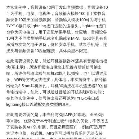
本实施例中，音频设备10用于发出音频数据，音频设备10
可为手机、电脑、电视等，音频输入模块100用于接收音
频设备10发出的音频数据，音频输入模块100可为与手机
TYPE-C接口或lightning接口适配的连接头，lightning接口
也称为闪电接口，用于适配苹果手机，对应地，音频设备
10可为不同类型的手机或者电脑或者MP3、Ipod等具有音
乐播放功能的电子设备，例如安卓手机、苹果手机等，连
接头与音频设备10匹配连接，具体类型不限定。
在此需要说明的是，所述耳机连接器20还具有音频输出模
块(图未示)，所述音频输出模块上配置有所述信号输出
端，所述信号输出端与耳机30既可以插接，也可以通过蓝
牙、WiFi等方式无线连接；具体地，本实施例中，信号输
出端为3.5mm耳机插孔，耳机30插接在耳机连接器20的信
号输出端中，如此，可以通过普通的耳机实现K歌功能；
在其他实施例中，信号输出端还可以为TYPE-C接口或
lightning接口以适配更多类型的耳机。
在此需要强调的是，本专利与K歌APP(如唱吧、全民K歌
等)相比，优势在于本专利通过硬件结构的优化，不仅省去
了安装各类APP的步骤，而且适用面更广，例如可适用于
笔记本电脑、台式机、MP3等可以播放音乐但无法安装