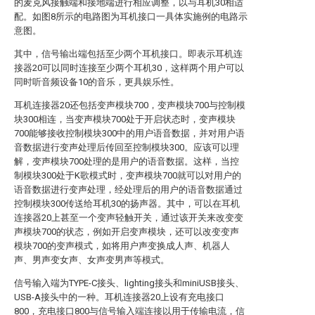
的麦克风接触端和接地端进行相应调整，以与耳机30相适
配。如图8所示的电路图为耳机接口一具体实施例的电路示
意图。
其中，信号输出端包括至少两个耳机接口。即表示耳机连
接器20可以同时连接至少两个耳机30，这样两个用户可以
同时听音频设备10的音乐，更具娱乐性。
耳机连接器20还包括变声模块700，变声模块700与控制模
块300相连，当变声模块700处于开启状态时，变声模块
700能够接收控制模块300中的用户语音数据，并对用户语
音数据进行变声处理后传回至控制模块300。应该可以理
解，变声模块700处理的是用户的语音数据。这样，当控
制模块300处于K歌模式时，变声模块700就可以对用户的
语音数据进行变声处理，经处理后的用户的语音数据通过
控制模块300传送给耳机30的扬声器。其中，可以在耳机
连接器20上甚至一个变声轻触开关，通过该开关来改变变
声模块700的状态，例如开启变声模块，还可以改变变声
模块700的变声模式，如将用户声变换成人声、机器人
声、男声变女声、女声变男声等模式。
信号输入端为TYPE-C接头、lighting接头和miniUSB接头、
USB-A接头中的一种。耳机连接器20上设有充电接口
800，充电接口800与信号输入端连接以用于传输电流，信