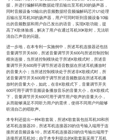
据，并进行编解码和数据处理后输出至耳机30的扬声器，
同时音频设备10输出的音频数据经音频编解码芯片U1处理
后输出至耳机30的扬声器，用户可同时听到音频设备10输
出的音频数据和用户自己发出的语音，实现K歌功能，提
高了K歌体验感，解决了用户在通过耳机30K歌时，无法听
清自己声音的问题。
进一步地，在本专利一实施例中，所述耳机连接器还包括
音量调节开关600，所述音量调节开关600与所述控制控制
模块连接，当所述控制模块处于所述K歌模式时，所述音
量调节开关600用于调节所述语音数据在所述耳机播放时
的音量大小；当所述控制模块处于所述非K歌模式时，所
述音量调节开关600用于调节所述音频数据在所述耳机播
放时的音量大小，如此，在非K歌模式下，音量调节开关
600可用于调节音频设备播放音乐的音量大小，在K歌模式
下，音量调节开关600可用于调节用户歌声的音量大小，
从而能够满足不同听力用户的需求，使得不同用户均能够
听清自己的唱歌声。
本专利还提出一种K歌套装，所述K歌套装包括耳机30和所
述耳机连接器20，所述耳机连接器20的信号输入端用于连
接所述音频设备10，所述耳机连接器20的信号输出端用于
连接所述耳机30；由于本专利提出的K歌套装采用了耳机