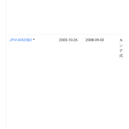
JP4143635B2
*
2005-10-26
2008-09-03
Ｎｅ
ンフ
ティ
式会