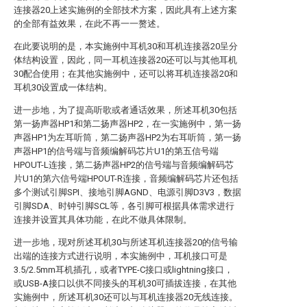
连接器20上述实施例的全部技术方案，因此具有上述方案
的全部有益效果，在此不再一一赘述。
在此要说明的是，本实施例中耳机30和耳机连接器20呈分
体结构设置，因此，同一耳机连接器20还可以与其他耳机
30配合使用；在其他实施例中，还可以将耳机连接器20和
耳机30设置成一体结构。
进一步地，为了提高听歌或者通话效果，所述耳机30包括
第一扬声器HP1和第二扬声器HP2，在一实施例中，第一扬
声器HP1为左耳听筒，第二扬声器HP2为右耳听筒，第一扬
声器HP1的信号端与音频编解码芯片U1的第五信号端
HPOUT-L连接，第二扬声器HP2的信号端与音频编解码芯
片U1的第六信号端HPOUT-R连接，音频编解码芯片还包括
多个测试引脚SPI、接地引脚AGND、电源引脚D3V3，数据
引脚SDA、时钟引脚SCL等，各引脚可根据具体需求进行
连接并设置其具体功能，在此不做具体限制。
进一步地，现对所述耳机30与所述耳机连接器20的信号输
出端的连接方式进行说明，本实施例中，耳机接口可是
3.5/2.5mm耳机插孔，或者TYPE-C接口或lightning接口，
或USB-A接口以供不同接头的耳机30可插拔连接，在其他
实施例中，所述耳机30还可以与耳机连接器20无线连接。