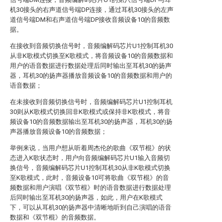
机30接头的右声道信号端DP连接，通过耳机30接头的左声
道信号端DM和右声道信号端DP接收音频设备10的音频数
据。
在接收到音频切换信号时，音频编解码芯片U1控制耳机30
从非K歌模式切换至K歌模式，将音频设备10的音频数据和
用户的语音数据进行数据处理后同时输出至耳机30的扬声
器，耳机30的扬声器播放音频设备10的音频数据和用户的
语音数据；
在未接收到音频切换信号时，音频编解码芯片U1控制耳机
30则从K歌模式切换回非K歌模式或保持非K歌模式，将音
频设备10的音频数据输出至耳机30的扬声器，耳机30的扬
声器播放音频设备10的音频数据；
举例来说，当用户想从听着周杰伦的歌曲《双节棍》的状
态进入K歌状态时，用户向音频编解码芯片U1输入音频切
换信号，音频编解码芯片U1控制耳机30从非K歌模式切换
至K歌模式，此时，音频设备10可将歌曲《双节棍》的音
频数据和用户演唱《双节棍》时的语音数据进行数据处理
后同时输出至耳机30的扬声器，如此，用户在K歌模式
下，可以从耳机30的扬声器中清晰地听到自己演唱的语音
数据和《双节棍》的音频数据。