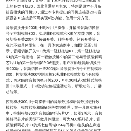
APP的音频设备；此外，由于耳机连接器20可以适配市面
上的各类耳机30，因此普通的耳机30，特别是原本不具备
拾音模块的耳机30，通过本专利提出的耳机连接器20与音
频设备10连接后即可实现K歌功能，使用十分方便。
音频切换开关200用于响应用户操作，并输出音频切换信
号至控制模块300，实现非K歌模式和K歌的功能切换，音
频切换开关200可为拨钮开关、触控开关、轻触开关等，
在此不做具体限制，在一具体实施例中，如图1至图3所
示，音频切换开关200为第一轻触按键K1，第一轻触按键
K1的第一端接地，第一轻触按键K1的第二端与音频编解码
芯片U1的第一信号端GPIO6连接，用户在触碰音频切换开
关200后，音频切换开关200输出音频切换信号至控制模块
300，控制模块300控制耳机30从非K歌模式切换至K歌模
式，再次触碰音频切换开关200，耳机30则从K歌模式切换
回非K歌模式，非K歌功能包括通话功能、听歌功能、广播
功能等。
控制模块300用于对接收到的音频数据和语音数据进行数
模转换、模数转换和编解码等数据处理，在一具体实施例
中，控制模块300为音频编解码芯片U1，如图3所示，音频
编解码芯片的类型不做具体限定，可为ALC系列芯片，音
频编解码芯片U1的第七信号端DM与耳机30接头的左声道
信号端DM连接，音频编解码芯片U1的第八信号端DP与耳