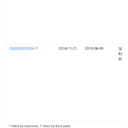
CN209233505U
*
2018-11-21
2019-08-09
深圳
利联
有限
* Cited by examiner, † Cited by third party