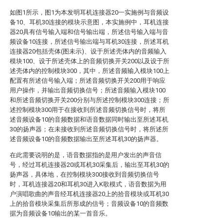
如图1所示，图1为本发明耳机连接器20一实施例与音频设
备10、耳机30连接的模块示意图，本实施例中，耳机连接
器20具有信号输入端和信号输出端，所述信号输入端与音
频设备10连接，所述信号输出端与耳机30连接，所述耳机
连接器20包括壳体(图未示)、设于所述壳体内的音频输入
模块100、设于所述壳体上的音频切换开关200以及设于所
述壳体内的控制模块300，其中，所述音频输入模块100上
配置有所述信号输入端；所述音频切换开关200用于响应
用户操作，并输出音频切换信号；所述音频输入模块100
和所述音频切换开关200分别与所述控制模块300连接；所
述控制模块300用于在接收到所述音频切换信号时，将所
述音频设备10的音频数据和语音数据同时输出至所述耳机
30的扬声器；在未接收到所述音频切换信号时，将所述所
述音频设备10的音频数据输出至所述耳机30的扬声器。
在此需要说明的是，语音数据指的是用户发出的声音信
号，经过耳机连接器20或耳机30采集后，输出至耳机30的
扬声器，具体地，在控制模块300接收到音频切换信号
时，耳机连接器20和耳机30进入K歌模式，语音数据为用
户演唱歌曲的声音经耳机连接器20上的拾音模块或耳机30
上的拾音模块采集后所形成的信号；音频设备10的音频数
据为音频设备10输出的某一首音乐。