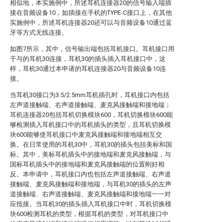
相似地，本实施例中，所述耳机连接器20的信号输入端插
接在音频设备10，如插接在手机的TYPE-C接口上，在其他
实施例中，所述耳机连接器20还可以与音频设备10通过蓝
牙等方式无线连接。
如图7所示，其中，信号输出端包括耳机接口。耳机接口用
于与的耳机30连接，耳机30的插头插入耳机接口中，这
样，耳机30通过本申请的耳机连接器20与音频设备10连
接。
当耳机30接口为3.5/2.5mm耳机插孔时，耳机接口内包括
左声道接触端、右声道接触端、麦克风接触端和接地端；
耳机连接器20包括耳机切换模块600，耳机切换模块600能
够检测插入耳机接口中的耳机插头的类型，且耳机切换模
块600能够使耳机接口中麦克风接触端和接地端相互交
换。在日常使用的耳机30中，耳机30的插头包括美标和国
标。其中，美标耳机插头中的接地端和麦克风接触端，与
国标耳机插头中的接地端和麦克风接触端的位置刚好相
反。本申请中，耳机接口内也包括左声道接触端、右声道
接触端、麦克风接触端和接地端，与耳机30的插头的左声
道接触端、右声道接触端、麦克风接触端和接地端一一对
应抵接。当耳机30的插头插入耳机接口中时，耳机切换模
块600检测耳机的类型，根据耳机的类型，对耳机接口中