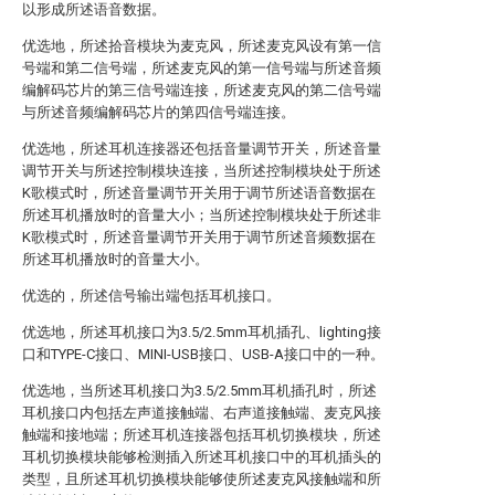
以形成所述语音数据。
优选地，所述拾音模块为麦克风，所述麦克风设有第一信
号端和第二信号端，所述麦克风的第一信号端与所述音频
编解码芯片的第三信号端连接，所述麦克风的第二信号端
与所述音频编解码芯片的第四信号端连接。
优选地，所述耳机连接器还包括音量调节开关，所述音量
调节开关与所述控制模块连接，当所述控制模块处于所述
K歌模式时，所述音量调节开关用于调节所述语音数据在
所述耳机播放时的音量大小；当所述控制模块处于所述非
K歌模式时，所述音量调节开关用于调节所述音频数据在
所述耳机播放时的音量大小。
优选的，所述信号输出端包括耳机接口。
优选地，所述耳机接口为3.5/2.5mm耳机插孔、lighting接
口和TYPE-C接口、MINI-USB接口、USB-A接口中的一种。
优选地，当所述耳机接口为3.5/2.5mm耳机插孔时，所述
耳机接口内包括左声道接触端、右声道接触端、麦克风接
触端和接地端；所述耳机连接器包括耳机切换模块，所述
耳机切换模块能够检测插入所述耳机接口中的耳机插头的
类型，且所述耳机切换模块能够使所述麦克风接触端和所