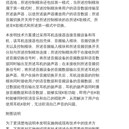
优选地，所述控制模块还包括第一模式，当所述控制模块
属于第一模式时，所述控制模块将用户的语音数据传输至
所述扬声器，以使所述扬声器播放用户的语音数据；所述
音频切换开关用于使所述控制模块的在所述K歌模式、所
述非K歌模式和所述第一模式中切换。
本发明技术方案通过采用耳机连接器连接音频设备和耳
机，该耳机连接器包括壳体、音频输入模块、音频切换开
关以及控制模块、所述音频输入模块和所述音频切换开关
分别与所述控制模块连接；所述控制模块用于在接收到所
述音频切换信号时，将所述音频设备的音频数据和语音数
据同时输出至所述耳机的扬声器；在未接收到所述音频切
换信号时，将所述音频设备的音频数据输出至所述耳机的
扬声器。用户在操作音频切换开关后，耳机连接器的控制
模块同时接收用户的语音数据和音频设备的音频数据，经
过数据处理后输出至耳机的扬声器，耳机的扬声器同时播
放音频数据和语音数据，能够实现K歌功能，即用户在K歌
时能够同时听清音乐和自己的唱歌声，从而解决了用户在
使用耳机K歌时，无法听清自己声音的问题。
附图说明
为了更清楚地说明本发明实施例或现有技术中的技术方
案，下面将对实施例或现有技术描述中所需要使用的附图