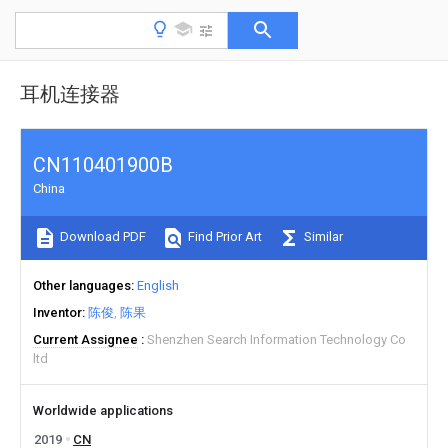
耳机连接器
CN110401900B
China
Download PDF
Find Prior Art
Similar
Other languages
English
Inventor
陈俊
陈果
Current Assignee
Shenzhen Search Information Technology Co
ltd
Worldwide applications
2019
CN