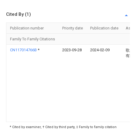
Cited By (1)
Publication number
Priority date
Publication date
Assi
Family To Family Citations
CN117014766B
*
2023-09-28
2024-02-09
歌尔
有限
* Cited by examiner, † Cited by third party, ‡ Family to family citation