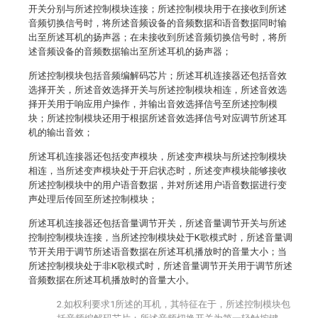
开关分别与所述控制模块连接；所述控制模块用于在接收到所述
音频切换信号时，将所述音频设备的音频数据和语音数据同时输
出至所述耳机的扬声器；在未接收到所述音频切换信号时，将所
述音频设备的音频数据输出至所述耳机的扬声器；
所述控制模块包括音频编解码芯片；所述耳机连接器还包括音效
选择开关，所述音效选择开关与所述控制模块相连，所述音效选
择开关用于响应用户操作，并输出音效选择信号至所述控制模
块；所述控制模块还用于根据所述音效选择信号对应调节所述耳
机的输出音效；
所述耳机连接器还包括变声模块，所述变声模块与所述控制模块
相连，当所述变声模块处于开启状态时，所述变声模块能够接收
所述控制模块中的用户语音数据，并对所述用户语音数据进行变
声处理后传回至所述控制模块；
所述耳机连接器还包括音量调节开关，所述音量调节开关与所述
控制控制模块连接，当所述控制模块处于K歌模式时，所述音量调
节开关用于调节所述语音数据在所述耳机播放时的音量大小；当
所述控制模块处于非K歌模式时，所述音量调节开关用于调节所述
音频数据在所述耳机播放时的音量大小。
2.如权利要求1所述的耳机，其特征在于，所述控制模块包