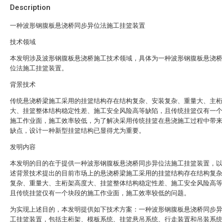
Description
一种波形钢腹板悬浇桥同步异位法施工挂篮装置
技术领域
本发明涉及波形钢腹板悬浇桥施工技术领域，具体为一种波形钢腹板悬浇
位法施工挂篮装置。
背景技术
传统悬浇桥梁施工采用的挂篮结构存在结构复杂、安装复杂、重量大、主
大、挂篮整体结构稳定性差、施工安全风险高等缺陷，且传统挂篮仅有一
施工作业面，施工效率较低，为了解决采用传统挂篮在悬浇施工过程中带
缺点，设计一种新型挂篮结构已显得尤为重要。
发明内容
本发明的目的在于提供一种波形钢腹板悬浇桥同步异位法施工挂篮装置，
述背景技术提出的目前市场上的悬浇桥梁施工采用的挂篮结构存在结构复
复杂、重量大、主桁架高度大、挂篮整体结构稳定性差、施工安全风险高
且传统挂篮仅有一个块段的施工作业面，施工效率较低的问题。
为实现上述目的，本发明提供如下技术方案：一种波形钢腹板悬浇桥同步
工挂篮装置，包括主桁架、模板系统、挂篮悬吊系统、行走装置和吊装系