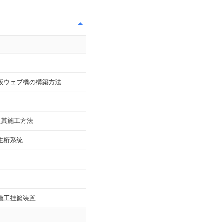
板ウェブ橋の構築方法
及其施工方法
主桁系统
施工挂篮装置