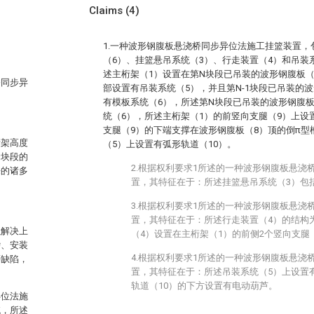
Claims
(4)
1.一种波形钢腹板悬浇桥同步异位法施工挂篮装置，
（6）、挂篮悬吊系统（3）、行走装置（4）和吊装
述主桁架（1）设置在第N块段已吊装的波形钢腹板（
桥同步异
部设置有吊装系统（5），并且第N-1块段已吊装的
有模板系统（6），所述第N块段已吊装的波形钢腹
统（6），所述主桁架（1）的前竖向支腿（9）上设
支腿（9）的下端支撑在波形钢腹板（8）顶的倒π型
桁架高度
（5）上设置有弧形轨道（10）。
个块段的
2.根据权利要求1所述的一种波形钢腹板悬浇
来的诸多
置，其特征在于：所述挂篮悬吊系统（3）包
3.根据权利要求1所述的一种波形钢腹板悬浇
置，其特征在于：所述行走装置（4）的结构
以解决上
（4）设置在主桁架（1）的前侧2个竖向支腿
杂、安装
4.根据权利要求1所述的一种波形钢腹板悬浇
等缺陷，
置，其特征在于：所述吊装系统（5）上设置
轨道（10）的下方设置有电动葫芦。
异位法施
统，所述