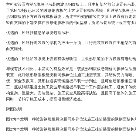
主桁架设置在第N块段已吊装的波形钢腹板上，且主桁架的前部设置有吊装
且第N-1块段已吊装的波形钢腹板的上方设置有模板系统，所述第N块段已
形钢腹板的下方设置有模板系统，所述主桁架的前竖向支腿上设置有行走
竖向支腿的下端支撑在波形钢腹板顶的倒π型槽，所述吊装系统上设置有弧
优选的，所述挂篮悬吊系统包括吊杆。
优选的，所述行走装置的结构为液压千斤顶，且行走装置设置在主桁架的前
向支腿处。
优选的，所述吊装系统上设置有弧形轨道，且弧形轨道的下方设置有电动
与现有技术相比，本发明的有益效果是：该波形钢腹板悬浇桥同步异位法
装置，此种波形钢腹板悬浇桥同步异位法施工挂篮装置，其结构受力清晰
便、安全系数高，弧形轨道实现钢腹板吊装一步到位，且可创建顶板钢筋
工、底板钢筋混凝土施工及波形钢腹板吊装三个工作面的施工，避免了传
构复杂、重量大、安装复杂、施工安全风险高等缺陷，且提高了整体的施
同时，节约了施工成本，提高项目经济效益。
附图说明
图1为本发明一种波形钢腹板悬浇桥同步异位法施工挂篮装置的纵剖面结构
图2为本发明一种波形钢腹板悬浇桥同步异位法施工挂篮装置的横剖面结构