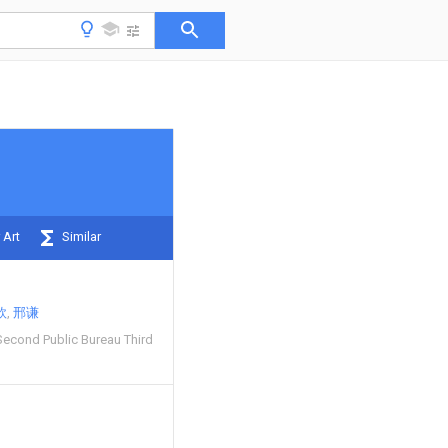
 Art
Similar
欣
邢谦
Second Public Bureau Third