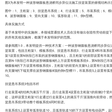
图3为本发明一种波形钢腹板悬浇桥同步异位法施工挂篮装置的俯视结构示
图中：1、主桁架；3、挂篮悬吊系统；4、行走装置；5、吊装系统；6、
8、波形钢腹板；9、竖向支腿；10、弧形轨道；11、倒π型槽。
具体实施方式
基于本发明中的实施例，本领域普通技术人员在没有做出创造性劳动前提
的所有其他实施例，都属于本发明保护的范围。
请参阅图1-3，本发明提供一种技术方案：一种波形钢腹板悬浇桥同步异位
篮装置，包括主桁架1、模板系统6、挂篮悬吊系统3、行走装置4和吊装系
架1设置在第N块段已吊装的波形钢腹板8上，且主桁架1的前部设置有吊装
且第N-1块段已吊装的波形钢腹板8的上方设置有模板系统6，第N块段已吊
钢腹板8的下方设置有模板系统6，主桁架1的前竖向支腿9上设置有行走装
向支腿9的下端支撑在波形钢腹板8顶的倒π型槽11，吊装系统5上设置有弧
10。
挂篮悬吊系统3包括吊杆
行走装置4的结构为液压千斤顶，且行走装置4设置在主桁架1的前侧2个竖向
处，这样设置主桁架1行走通过行走装置4上的液压千斤顶顶推向前滑动，
篮悬吊系统3带动整个模板系统6同时前进。
吊装系统5上设置有弧形轨道10，且弧形轨道10的下方设置有电动葫芦，