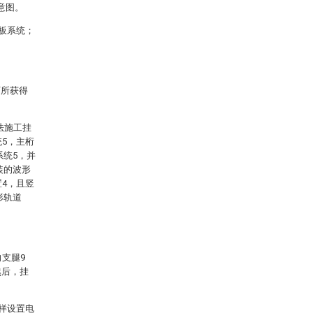
意图。
模板系统；
下所获得
法施工挂
统5，主桁
系统5，并
装的波形
置4，且竖
形轨道
支腿9
然后，挂
这样设置电