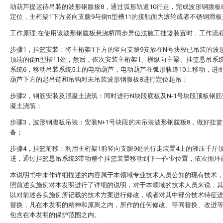
动葫芦提运待吊装的波形钢腹板8，通过弧形轨道10行走，完成波形钢腹板
定位，主桁架1下方竖向支腿9与倒π型槽11的接触面为滚轮或者不锈钢滑
工作原理:在使用该波形钢腹板悬浇桥同步异位法施工挂篮装置时，工作流
步骤1，挂篮安装：将主桁架1下方的竖向支腿9安放在N号块段已吊装的波
顶端的倒π型槽11处，然后，依次安装主桁架1、横纵向主梁、挂篮悬吊系
系统6，移动吊装系统5上的电动葫芦，电动葫芦在弧形轨道10上移动，进
葫芦下方的起吊链和吊钩对未吊装波形钢腹板8进行定位起吊；
步骤2，钢筋安装及混凝土浇筑：同时进行N块段底板及N-1号块段顶板钢
凝土浇筑；
步骤3，波形钢腹板吊装：安装N+1号块段的未吊装波形钢腹板8，做好挂
备；
步骤4，挂篮前移：利用主桁架1前竖向支腿9处的行走装置4上的液压千斤
进，通过挂篮悬吊系统3带动整个挂篮装置移动到下一作业位置，依次循环
本说明书中未作详细描述的内容属于本领域专业技术人员公知的现有技术
照前述实施例对本发明进行了详细的说明，对于本领域的技术人员来说，
以对前述各实施例所记载的技术方案进行修改，或者对其中部分技术特征
替换，凡在本发明的精神和原则之内，所作的任何修改、等同替换、改进
包含在本发明的保护范围之内。