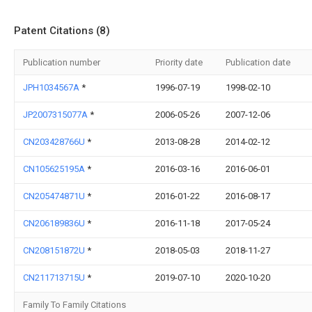
Patent Citations (8)
Publication number
Priority date
Publication date
JPH1034567A
*
1996-07-19
1998-02-10
JP2007315077A
*
2006-05-26
2007-12-06
CN203428766U
*
2013-08-28
2014-02-12
CN105625195A
*
2016-03-16
2016-06-01
CN205474871U
*
2016-01-22
2016-08-17
CN206189836U
*
2016-11-18
2017-05-24
CN208151872U
*
2018-05-03
2018-11-27
CN211713715U
*
2019-07-10
2020-10-20
Family To Family Citations