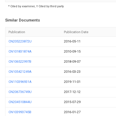
* Cited by examiner, † Cited by third party
Similar Documents
Publication
Publication Date
CN205223872U
2016-05-11
CN101831874A
2010-09-15
CN106522997B
2018-09-07
CN105421249A
2016-03-23
CN110396931A
2019-11-01
CN206736749U
2017-12-12
CN204510844U
2015-07-29
CN103993745B
2016-01-27