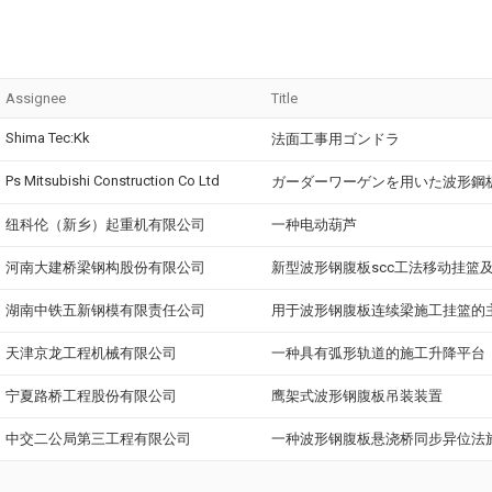
Assignee
Title
Shima Tec:Kk
法面工事用ゴンドラ
Ps Mitsubishi Construction Co Ltd
ガーダーワーゲンを用いた波形鋼
纽科伦（新乡）起重机有限公司
一种电动葫芦
河南大建桥梁钢构股份有限公司
新型波形钢腹板scc工法移动挂篮
湖南中铁五新钢模有限责任公司
用于波形钢腹板连续梁施工挂篮的
天津京龙工程机械有限公司
一种具有弧形轨道的施工升降平台
宁夏路桥工程股份有限公司
鹰架式波形钢腹板吊装装置
中交二公局第三工程有限公司
一种波形钢腹板悬浇桥同步异位法