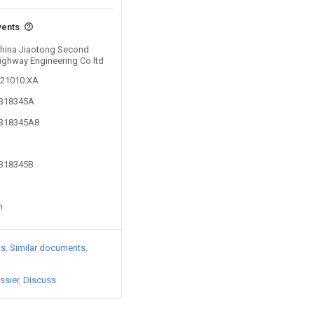
vents
 China Jiaotong Second
Highway Engineering Co ltd
621010.XA
0318345A
0318345A8
0318345B
n
ts
Similar documents
ssier
Discuss