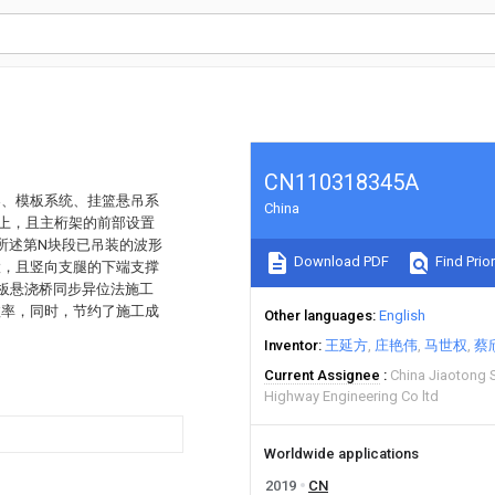
CN110318345A
架、模板系统、挂篮悬吊系
China
上，且主桁架的前部设置
所述第N块段已吊装的波形
Download PDF
Find Prior
置，且竖向支腿的下端支撑
板悬浇桥同步异位法施工
效率，同时，节约了施工成
Other languages
English
Inventor
王延方
庄艳伟
马世权
蔡
Current Assignee
China Jiaotong 
Highway Engineering Co ltd
Worldwide applications
2019
CN