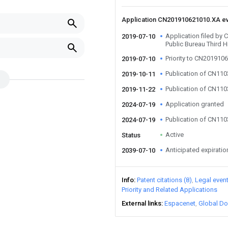
Application CN201910621010.XA e
Application filed by
2019-07-10
Public Bureau Third 
Priority to CN201910
2019-07-10
Publication of CN11
2019-10-11
Publication of CN11
2019-11-22
Application granted
2024-07-19
Publication of CN11
2024-07-19
Active
Status
Anticipated expiratio
2039-07-10
Info
Patent citations (8)
Legal even
Priority and Related Applications
External links
Espacenet
Global Do