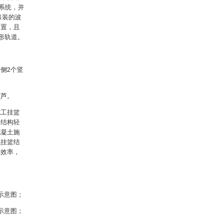
系统，并
吊装的波
装置，且
形轨道。
侧2个竖
葫芦。
施工挂篮
、结构轻
混凝土施
统挂篮结
工效率，
示意图；
示意图；