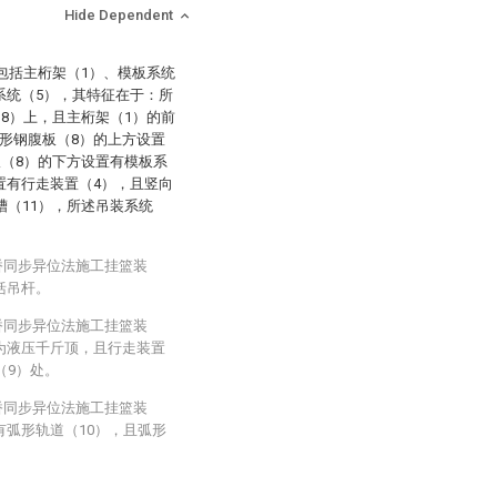
Hide Dependent
包括主桁架（1）、模板系统
系统（5），其特征在于：所
8）上，且主桁架（1）的前
波形钢腹板（8）的上方设置
板（8）的下方设置有模板系
置有行走装置（4），且竖向
槽（11），所述吊装系统
桥同步异位法施工挂篮装
括吊杆。
桥同步异位法施工挂篮装
为液压千斤顶，且行走装置
（9）处。
桥同步异位法施工挂篮装
有弧形轨道（10），且弧形