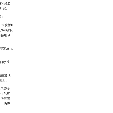
8的吊装
板形式。
程为：
形钢腹板8
统3和模板
而使电动
筋安装及混
篮前移准
顶往复顶
施工。
，尽管参
其依然可
进行等同
等，均应