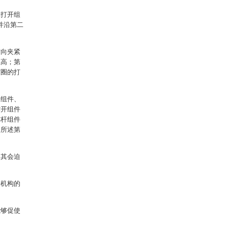
二打开组
并沿第二
方向夹紧
性高；第
震圈的打
开组件、
撑开组件
连杆组件
受所述第
，其会迫
开机构的
能够促使