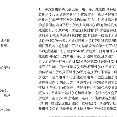
1.一种减震圈辅助安装设备，用于掰开减震圈,其特征
装机构(2)，所述送料机构(1)将减震圈运输到所述安
料机构(1)位于所述安装机构(2)的后方，且所述送料
的减震圈的轴向平行；所述安装机构(2)设有旋转机构
减震圈打开机构(24)，所述送料机构(1)和所述旋转机构
述料道(3)邻近所述送料机构(1)出料口的一端高于所
。现有的
(21)进料口的一端，所述旋转机构(21)带动减震垫
的侧端，
圈打开机构(24)包括：可相对移动设置的第一打开组件
(243),所述第一打开组件(242)和所述第二打开组件
减震圈,并沿第二方向用于掰开所述减震圈,且所述第
直；所述第一打开组件(242)和所述第二打开组件(24
撑开组件(5)、第一连接板(7)和连杆组件(6)；所述
圈的安装
的伸缩端；所述撑开组件(5)固定连接所述伸缩端；所
所述第二动力组件(4)；所述连杆组件(6)固定连接所
述撑开组件(5)的正上方；所述撑开组件(5)受所述第
使所述连杆组件(6)张开；所述连杆组件(6)包括交叉
安装机
杆(62)，所述第一连杆(61)和所述第二连杆(62)在交
位于所述
所述第一连杆(61)和所述第二连杆(62)能够绕着所述
行。
(63)的一端固定连接所述第一连接板(7)；所述撑开
开组件(5)朝向两侧分别挤压所述第一连杆(61)和第二连
利用安装
。