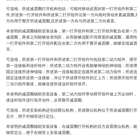
可选地，所述减震圈打开机构包括：可相对移动设置的第一打开组件和第
件,所述第一打开组件和所述第二打开组件沿第一方向相对滑动夹紧减震圈,
方向用于掰开所述减震圈,且所述第一方向与所述第二方向垂直。
本发明的减震圈辅助安装设备，第一打开组件和第二打开组件配合在第一
减震圈，两者之间能够改变间距，从而能够适配不同厚度的减震圈，通用
一打开组件和第二打开组件配合在第二方向用于掰开减震圈，能够实现减
开。
可选地，所述第一打开组件和所述第二打开组件均包括第二动力组件、撑
第一连接板和连杆组件；所述第二动力组件设有能够伸缩的伸缩端；所述
固定连接所述伸缩端；所述第一连接板固定连接所述第二动力组件；所述
固定连接所述第一连接板，并位于所述撑开组件的正上方；所述撑开组件
二动力组件驱使，能够促使所述连杆组件张开。
本发明的减震圈辅助安装设备，第二动力组件带动撑开组件做上升运动时
使连杆组件进行张开动作，从而掰开减震圈。
可选地，所述安装机构还包括限位机构，所述限位机构位于所述减震圈打
后方，用于对铜管进行定位。
本发明的减震圈辅助安装设备，在减震圈打开机构的后方设置限位机构，
铜管定位，便于在铜管上安装减震圈。