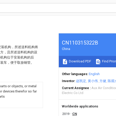
CN110315322B
安装机构，所述送料机构将
China
后方，且所述送料机构的设
料机构位于安装机构的后
Download PDF
Find Prior
工装车，便于取放铜管。
Other languages
English
Inventor
赵凯定
黄小伟
方健
陈观
parts or objects, or metal
Current Assignee
Aux Air Conditi
r devices therefor so far
Electric Co Ltd
arts
Worldwide applications
2019
CN