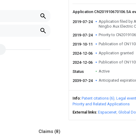
Application CN201910670106.5A e
Application filed by 
2019-07-24
Ningbo Aux Electric 
Priority to CN201910
2019-07-24
Publication of CN11
2019-10-11
Application granted
2024-12-06
Publication of CN11
2024-12-06
Active
Status
Anticipated expiratio
2039-07-24
Info
Patent citations (6)
Legal even
Priority and Related Applications
External links
Espacenet
Global Do
Claims
(8)