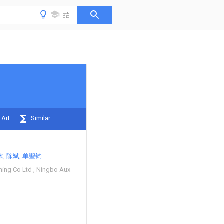
 Art
Similar
水
陈斌
单聖钧
oning Co Ltd
Ningbo Aux