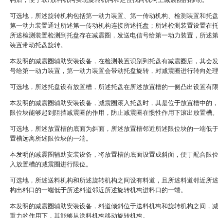
可选地，所述旋转机构包括第一动力装置、第一传动机构、检测装置和托
第一动力装置通过所述第一传动机构连接所述托盘；所述检测装置设置在
所述检测装置检测到托盘存在减震圈，发送电信号给第一动力装置，所述
装置带动托盘旋转。
本发明的减震圈辅助安装设备，在检测装置识别到托盘有减震圈后，其会
号给第一动力装置，第一动力装置会带动托盘旋转，对减震圈进行转向处
可选地，所述托盘设有放置槽，所述托盘在所述放置槽的一侧凸出设置有
本发明的减震圈辅助安装设备，减震圈滚入托盘时，其是位于放置槽中的
限位块能够起到阻挡减震圈的作用，防止减震圈在惯性作用下滚出放置槽
可选地，所述放置槽的底面为斜面，所述放置槽邻近所述限位块的一端低
置槽远离所述限位块的一端。
本发明的减震圈辅助安装设备，将放置槽的底面设置成斜面，便于配合限
入放置槽的减震圈进行限位。
可选地，所述送料机构和所述旋转机构之间设有料道，且所述料道邻近所
构出料口的一端低于所述料道邻近所述旋转机构进料口的一端。
本发明的减震圈辅助安装设备，料道倾斜位于送料机构和旋转机构之间，
重力的作用下，其能够从送料机构移动旋转机构。