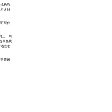
整机构均
，所述挡
从而配合
方向上，所
左右调整块
在所述左右
够调整铜