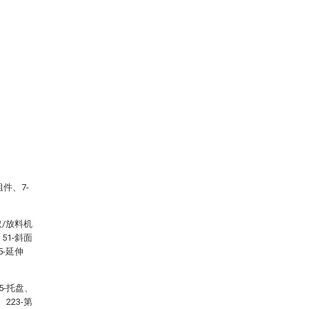
组件、7-
取/放料机
51-斜面
5-延伸
5-托盘、
223-第