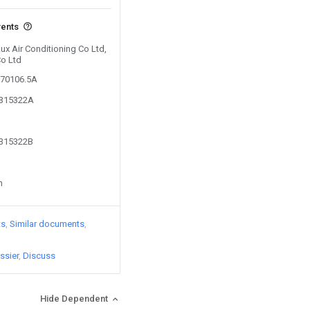
vents
Aux Air Conditioning Co Ltd,
Co Ltd
670106.5A
0315322A
0315322B
n
ts
Similar documents
ssier
Discuss
Hide Dependent