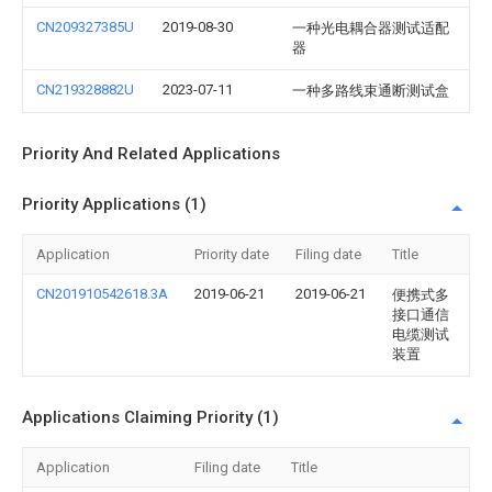
CN209327385U
2019-08-30
一种光电耦合器测试适配
器
CN219328882U
2023-07-11
一种多路线束通断测试盒
Priority And Related Applications
Priority Applications (1)
Application
Priority date
Filing date
Title
CN201910542618.3A
2019-06-21
2019-06-21
便携式多
接口通信
电缆测试
装置
Applications Claiming Priority (1)
Application
Filing date
Title