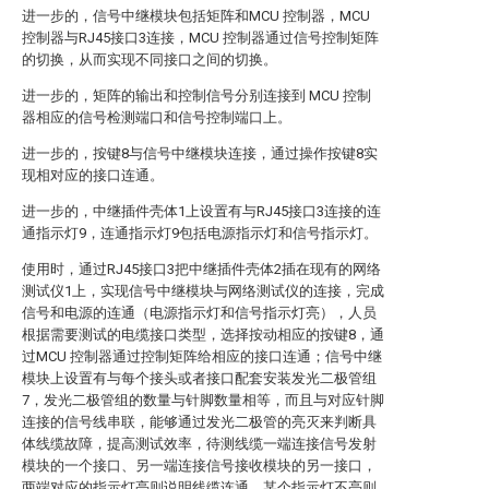
进一步的，信号中继模块包括矩阵和MCU 控制器，MCU
控制器与RJ45接口3连接，MCU 控制器通过信号控制矩阵
的切换，从而实现不同接口之间的切换。
进一步的，矩阵的输出和控制信号分别连接到 MCU 控制
器相应的信号检测端口和信号控制端口上。
进一步的，按键8与信号中继模块连接，通过操作按键8实
现相对应的接口连通。
进一步的，中继插件壳体1上设置有与RJ45接口3连接的连
通指示灯9，连通指示灯9包括电源指示灯和信号指示灯。
使用时，通过RJ45接口3把中继插件壳体2插在现有的网络
测试仪1上，实现信号中继模块与网络测试仪的连接，完成
信号和电源的连通（电源指示灯和信号指示灯亮），人员
根据需要测试的电缆接口类型，选择按动相应的按键8，通
过MCU 控制器通过控制矩阵给相应的接口连通；信号中继
模块上设置有与每个接头或者接口配套安装发光二极管组
7，发光二极管组的数量与针脚数量相等，而且与对应针脚
连接的信号线串联，能够通过发光二极管的亮灭来判断具
体线缆故障，提高测试效率，待测线缆一端连接信号发射
模块的一个接口、另一端连接信号接收模块的另一接口，
两端对应的指示灯亮则说明线缆连通，某个指示灯不亮则