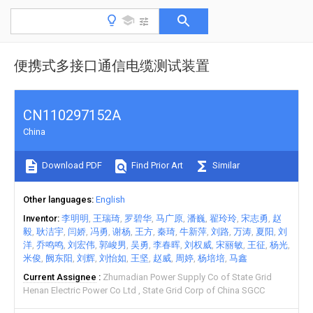
便携式多接口通信电缆测试装置
CN110297152A
China
Download PDF
Find Prior Art
Similar
Other languages
English
Inventor
李明明
王瑞琦
罗碧华
马广原
潘巍
翟玲玲
宋志勇
赵
毅
耿洁宇
闫娇
冯勇
谢杨
王方
秦琦
牛新萍
刘路
万涛
夏阳
刘
洋
乔鸣鸣
刘宏伟
郭峻男
吴勇
李春晖
刘权威
宋丽敏
王征
杨光
米俊
阙东阳
刘辉
刘怡如
王坚
赵威
周婷
杨培培
马鑫
Current Assignee
Zhumadian Power Supply Co of State Grid
Henan Electric Power Co Ltd
State Grid Corp of China SGCC