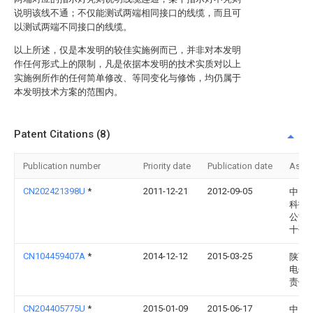
说明该线不通；不仅能测试两端相同接口的线缆，而且可
以测试两端不同接口的线缆。
以上所述，仅是本发明的较佳实施例而已，并非对本发明
作任何形式上的限制，凡是依据本发明的技术实质对以上
实施例所作的任何简单修改、等同变化与修饰，均仍属于
本发明技术方案的范围内。
Patent Citations (8)
Publication number
Priority date
Publication date
Assi
CN202421398U
*
2011-12-21
2012-09-05
中国
科技
公司
十研
CN104459407A
*
2014-12-12
2015-03-25
陕西
电子
责任
CN204405775U
*
2015-01-09
2015-06-17
中国