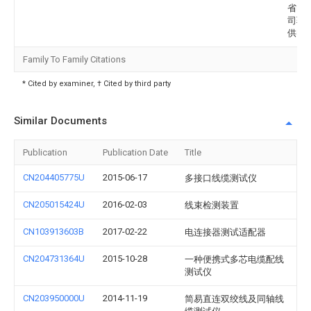
省电
司驻
供电
Family To Family Citations
* Cited by examiner, † Cited by third party
Similar Documents
Publication
Publication Date
Title
CN204405775U
2015-06-17
多接口线缆测试仪
CN205015424U
2016-02-03
线束检测装置
CN103913603B
2017-02-22
电连接器测试适配器
CN204731364U
2015-10-28
一种便携式多芯电缆配线
测试仪
CN203950000U
2014-11-19
简易直连双绞线及同轴线