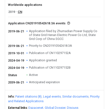
Worldwide applications
2019
CN
Application CN201910542618.3A events
Application filed by Zhumadian Power Supply Co
2019-06-21
of State Grid Henan Electric Power Co Ltd, State
Grid Corp of China SGCC
Priority to CN201910542618.3A
2019-06-21
Publication of CN110297152A
2019-10-01
Application granted
2024-04-19
Publication of CN110297152B
2024-04-19
Active
Status
Anticipated expiration
2039-06-21
Info
Patent citations (8)
Legal events
Similar documents
Priority
and Related Applications
External links
Espacenet
Global Dossier
Discuss