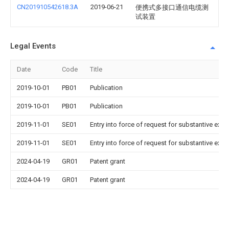
CN201910542618.3A
2019-06-21
便携式多接口通信电缆测
试装置
Legal Events
Date
Code
Title
2019-10-01
PB01
Publication
2019-10-01
PB01
Publication
2019-11-01
SE01
Entry into force of request for substantive exa
2019-11-01
SE01
Entry into force of request for substantive exa
2024-04-19
GR01
Patent grant
2024-04-19
GR01
Patent grant