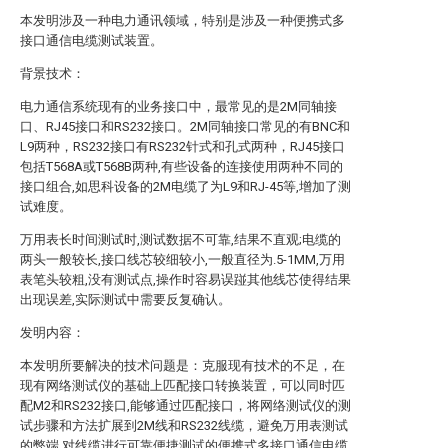
本发明涉及一种电力通讯领域，特别是涉及一种便携式多
接口通信电缆测试装置。
背景技术：
电力通信系统现有的业务接口中，最常见的是2M同轴接
口、RJ45接口和RS232接口。2M同轴接口常见的有BNC和
L9两种，RS232接口有RS232针式和孔式两种，RJ45接口
包括T568A或T568B两种,有些设备的连接使用两种不同的
接口组合,如思科设备的2M电缆了为L9和RJ-45等,增加了测
试难度。
万用表长时间测试时,测试数据不可靠,结果不直观;电缆的
两头一般较长,接口线芯较细较小,一般直径为.5-1MM,万用
表笔头较粗,没有测试点,操作时容易误踫其他线芯使得结果
出现误差,实际测试中需要反复确认。
发明内容：
本发明所要解决的技术问题是：克服现有技术的不足，在
现有网络测试仪的基础上匹配接口转换装置，可以同时匹
配M2和RS232接口,能够通过匹配接口，将网络测试仪的测
试步骤和方法扩展到2M线和RS232线缆，避免万用表测试
的弊端,对线缆进行可靠便捷测试的便携式多接口通信电缆