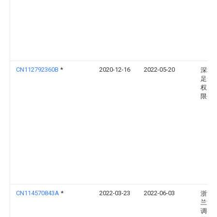
CN112792360B
*
2020-12-16
2022-05-20
深圳
足知
权服
限公
CN114570843A
*
2022-03-23
2022-06-03
浙江
兰汽
调有