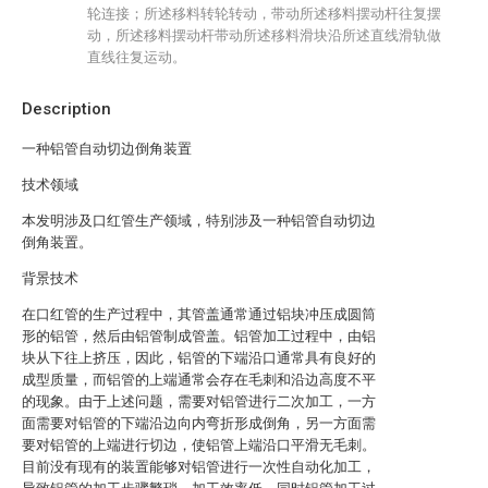
轮连接；所述移料转轮转动，带动所述移料摆动杆往复摆
动，所述移料摆动杆带动所述移料滑块沿所述直线滑轨做
直线往复运动。
Description
一种铝管自动切边倒角装置
技术领域
本发明涉及口红管生产领域，特别涉及一种铝管自动切边
倒角装置。
背景技术
在口红管的生产过程中，其管盖通常通过铝块冲压成圆筒
形的铝管，然后由铝管制成管盖。铝管加工过程中，由铝
块从下往上挤压，因此，铝管的下端沿口通常具有良好的
成型质量，而铝管的上端通常会存在毛刺和沿边高度不平
的现象。由于上述问题，需要对铝管进行二次加工，一方
面需要对铝管的下端沿边向内弯折形成倒角，另一方面需
要对铝管的上端进行切边，使铝管上端沿口平滑无毛刺。
目前没有现有的装置能够对铝管进行一次性自动化加工，