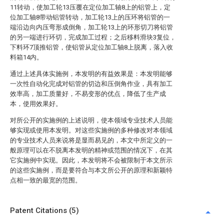
11转动，使加工轮13压覆在定位加工轴8上的铝管上，定
位加工轴8带动铝管转动，加工轮13上的压环将铝管的一
端沿边向内压弯形成倒角，加工轮13上的环形切刀将铝管
的另一端进行环切，完成加工过程；之后移料滑块3复位，
下料环7顶推铝管，使铝管从定位加工轴8上脱离，落入收
料箱14内。
通过上述具体实施例，本发明的有益效果是：本发明能够
一次性自动化完成对铝管的切边和压倒角作业，具有加工
效率高，加工质量好，不易变形的优点，降低了生产成
本，使用效果好。
对所公开的实施例的上述说明，使本领域专业技术人员能
够实现或使用本发明。对这些实施例的多种修改对本领域
的专业技术人员来说将是显而易见的，本文中所定义的一
般原理可以在不脱离本发明的精神或范围的情况下，在其
它实施例中实现。因此，本发明将不会被限制于本文所示
的这些实施例，而是要符合与本文所公开的原理和新颖特
点相一致的最宽的范围。
Patent Citations (5)