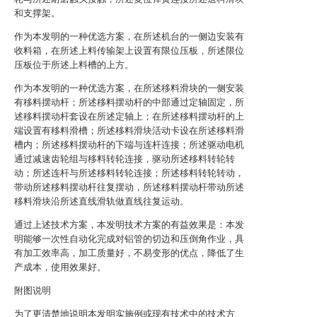
和支撑架。
作为本发明的一种优选方案，在所述机台的一侧边安装有
收料箱，在所述上料传输架上设置有限位压板，所述限位
压板位于所述上料槽的上方。
作为本发明的一种优选方案，在所述移料滑块的一侧安装
有移料摆动杆；所述移料摆动杆的中部通过定轴固定，所
述移料摆动杆套设在所述定轴上；在所述移料摆动杆的上
端设置有移料滑槽；所述移料滑块活动卡设在所述移料滑
槽内；所述移料摆动杆的下端与连杆连接；所述驱动电机
通过减速齿轮组与移料转轮连接，驱动所述移料转轮转
动；所述连杆与所述移料转轮连接；所述移料转轮转动，
带动所述移料摆动杆往复摆动，所述移料摆动杆带动所述
移料滑块沿所述直线滑轨做直线往复运动。
通过上述技术方案，本发明技术方案的有益效果是：本发
明能够一次性自动化完成对铝管的切边和压倒角作业，具
有加工效率高，加工质量好，不易变形的优点，降低了生
产成本，使用效果好。
附图说明
为了更清楚地说明本发明实施例或现有技术中的技术方