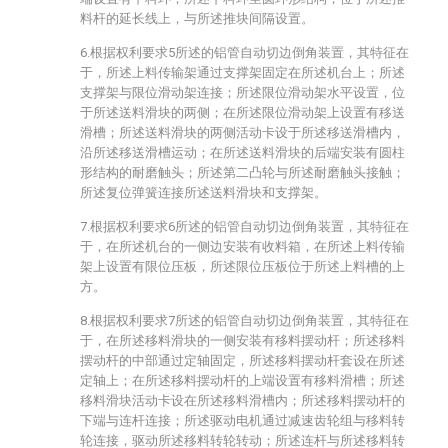
料杆的延长线上，与所述推块间隔设置。
6.根据权利要求5所述的铝管自动切边倒角装置，其特征在
于，所述上料传输架通过支撑架固定在所述机台上；所述
支撑架与限位滑动架连接；所述限位滑动架水平设置，位
于所述送料滑块的两侧；在所述限位滑动架上设置有移送
滑槽；所述送料滑块的两侧活动卡设于所述移送滑槽内，
沿所述移送滑槽运动；在所述送料滑块的后端安装有圆柱
形结构的耐磨触头；所述第二凸轮与所述耐磨触头接触；
所述复位弹簧连接所述送料滑块和支撑架。
7.根据权利要求6所述的铝管自动切边倒角装置，其特征在
于，在所述机台的一侧边安装有收料箱，在所述上料传输
架上设置有限位压板，所述限位压板位于所述上料槽的上
方。
8.根据权利要求7所述的铝管自动切边倒角装置，其特征在
于，在所述移料滑块的一侧安装有移料摆动杆；所述移料
摆动杆的中部通过定轴固定，所述移料摆动杆套设在所述
定轴上；在所述移料摆动杆的上端设置有移料滑槽；所述
移料滑块活动卡设在所述移料滑槽内；所述移料摆动杆的
下端与连杆连接；所述驱动电机通过减速齿轮组与移料转
轮连接，驱动所述移料转轮转动；所述连杆与所述移料转