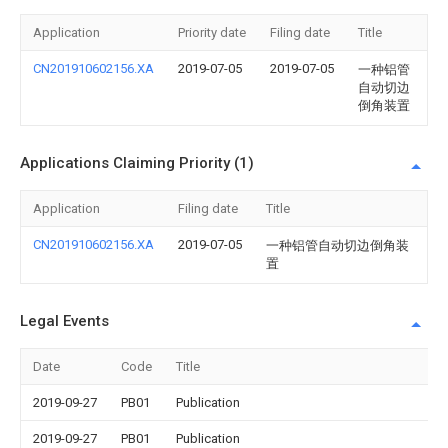
Application
Priority date
Filing date
Title
CN201910602156.XA
2019-07-05
2019-07-05
一种铝管
自动切边
倒角装置
Applications Claiming Priority (1)
Application
Filing date
Title
CN201910602156.XA
2019-07-05
一种铝管自动切边倒角装
置
Legal Events
Date
Code
Title
2019-09-27
PB01
Publication
2019-09-27
PB01
Publication