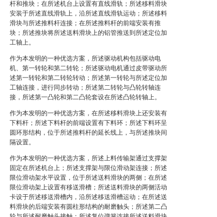
杆和推块；在所述机台上设置有直线滑轨；所述移料滑块
安装于所述直线滑轨上，沿所述直线滑轨运动；所述移料
滑块与所述推料杆连接；在所述推料杆的前端安装有推
块；所述推块将所述送料滑块上的铝管推送到所述定位加
工轴上。
作为本发明的一种优选方案，所述驱动机构包括驱动电
机、第一转轮和第二转轮；所述驱动电机通过皮带驱动所
述第一转轮和第二转轮转动；所述第一转轮与所述定位加
工轴连接，进行同步转动；所述第二转轮与凸轮转轴连
接，所述第一凸轮和第二凸轮套设在所述凸轮转轴上。
作为本发明的一种优选方案，在所述移料滑块上还安装有
下料杆；所述下料杆的前端设置有下料环；所述下料环呈
圆环形结构，位于所述推料杆的延长线上，与所述推块间
隔设置。
作为本发明的一种优选方案，所述上料传输架通过支撑架
固定在所述机台上；所述支撑架与限位滑动架连接；所述
限位滑动架水平设置，位于所述送料滑块的两侧；在所述
限位滑动架上设置有移送滑槽；所述送料滑块的两侧活动
卡设于所述移送滑槽内，沿所述移送滑槽运动；在所述送
料滑块的后端安装有圆柱形结构的耐磨触头；所述第二凸
轮与所述耐磨触头接触；所述复位弹簧连接所述送料滑块