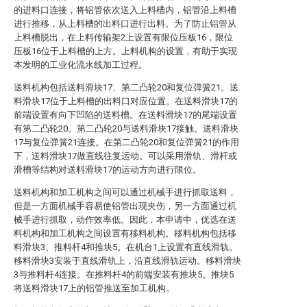
的进料口连接，将铝管依次送入上料槽内，铝管沿上料槽
进行推移，从上料槽的出料口进行出料。为了防止铝管从
上料槽脱出，在上料传输架2上设置有限位压板16，限位
压板16位于上料槽的上方。上料机构的设置，有助于实现
本发明的工业化流水线加工过程。
送料机构包括送料滑块17、第二凸轮20和复位弹簧21。送
料滑块17位于上料槽的出料口对应位置。在送料滑块17的
前端设置有向下凹陷的送料槽。在送料滑块17的尾端设置
有第二凸轮20。第二凸轮20与送料滑块17接触。送料滑块
17与复位弹簧21连接。在第二凸轮20和复位弹簧21的作用
下，送料滑块17做直线往复运动。可以采用滑轨、滑杆或
滑槽等结构对送料滑块17的运动方向进行限位。
送料机构和加工机构之间可以通过机械手进行抓取送料，
但是一方面机械手容易使铝管出现夹伤，另一方面通过机
械手进行抓取，动作效率低。因此，本申请中，优选在送
料机构和加工机构之间设置有移料机构。移料机构包括移
料滑块3、推料杆4和推块5。在机台1上设置有直线滑轨。
移料滑块3安装于直线滑轨上，沿直线滑轨运动。移料滑块
3与推料杆4连接。在推料杆4的前端安装有推块5。推块5
将送料滑块17上的铝管推送至加工机构。