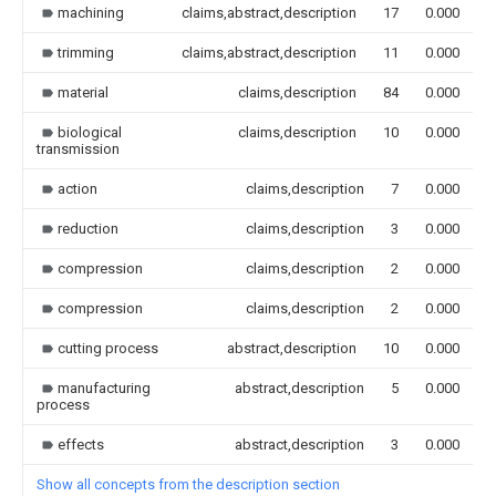
machining
claims,abstract,description
17
0.000
trimming
claims,abstract,description
11
0.000
material
claims,description
84
0.000
biological
claims,description
10
0.000
transmission
action
claims,description
7
0.000
reduction
claims,description
3
0.000
compression
claims,description
2
0.000
compression
claims,description
2
0.000
cutting process
abstract,description
10
0.000
manufacturing
abstract,description
5
0.000
process
effects
abstract,description
3
0.000
Show all concepts from the description section