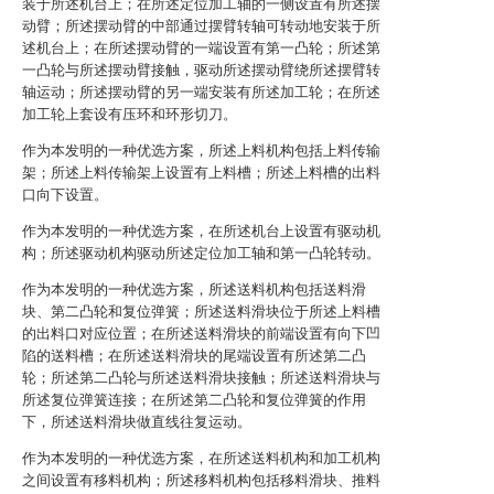
装于所述机台上；在所述定位加工轴的一侧设置有所述摆
动臂；所述摆动臂的中部通过摆臂转轴可转动地安装于所
述机台上；在所述摆动臂的一端设置有第一凸轮；所述第
一凸轮与所述摆动臂接触，驱动所述摆动臂绕所述摆臂转
轴运动；所述摆动臂的另一端安装有所述加工轮；在所述
加工轮上套设有压环和环形切刀。
作为本发明的一种优选方案，所述上料机构包括上料传输
架；所述上料传输架上设置有上料槽；所述上料槽的出料
口向下设置。
作为本发明的一种优选方案，在所述机台上设置有驱动机
构；所述驱动机构驱动所述定位加工轴和第一凸轮转动。
作为本发明的一种优选方案，所述送料机构包括送料滑
块、第二凸轮和复位弹簧；所述送料滑块位于所述上料槽
的出料口对应位置；在所述送料滑块的前端设置有向下凹
陷的送料槽；在所述送料滑块的尾端设置有所述第二凸
轮；所述第二凸轮与所述送料滑块接触；所述送料滑块与
所述复位弹簧连接；在所述第二凸轮和复位弹簧的作用
下，所述送料滑块做直线往复运动。
作为本发明的一种优选方案，在所述送料机构和加工机构
之间设置有移料机构；所述移料机构包括移料滑块、推料