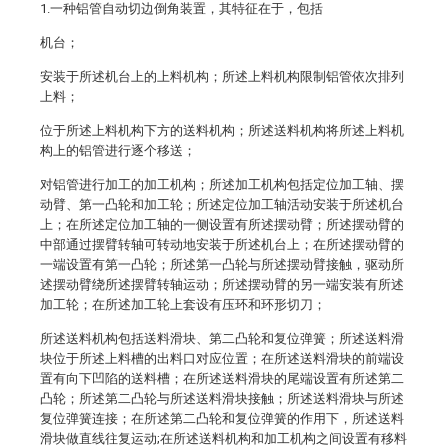
1.一种铝管自动切边倒角装置，其特征在于，包括
机台；
安装于所述机台上的上料机构；所述上料机构限制铝管依次排列
上料；
位于所述上料机构下方的送料机构；所述送料机构将所述上料机
构上的铝管进行逐个移送；
对铝管进行加工的加工机构；所述加工机构包括定位加工轴、摆
动臂、第一凸轮和加工轮；所述定位加工轴活动安装于所述机台
上；在所述定位加工轴的一侧设置有所述摆动臂；所述摆动臂的
中部通过摆臂转轴可转动地安装于所述机台上；在所述摆动臂的
一端设置有第一凸轮；所述第一凸轮与所述摆动臂接触，驱动所
述摆动臂绕所述摆臂转轴运动；所述摆动臂的另一端安装有所述
加工轮；在所述加工轮上套设有压环和环形切刀；
所述送料机构包括送料滑块、第二凸轮和复位弹簧；所述送料滑
块位于所述上料槽的出料口对应位置；在所述送料滑块的前端设
置有向下凹陷的送料槽；在所述送料滑块的尾端设置有所述第二
凸轮；所述第二凸轮与所述送料滑块接触；所述送料滑块与所述
复位弹簧连接；在所述第二凸轮和复位弹簧的作用下，所述送料
滑块做直线往复运动;在所述送料机构和加工机构之间设置有移料