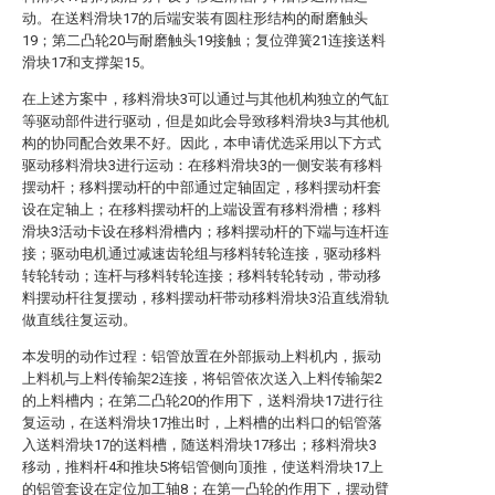
动。在送料滑块17的后端安装有圆柱形结构的耐磨触头
19；第二凸轮20与耐磨触头19接触；复位弹簧21连接送料
滑块17和支撑架15。
在上述方案中，移料滑块3可以通过与其他机构独立的气缸
等驱动部件进行驱动，但是如此会导致移料滑块3与其他机
构的协同配合效果不好。因此，本申请优选采用以下方式
驱动移料滑块3进行运动：在移料滑块3的一侧安装有移料
摆动杆；移料摆动杆的中部通过定轴固定，移料摆动杆套
设在定轴上；在移料摆动杆的上端设置有移料滑槽；移料
滑块3活动卡设在移料滑槽内；移料摆动杆的下端与连杆连
接；驱动电机通过减速齿轮组与移料转轮连接，驱动移料
转轮转动；连杆与移料转轮连接；移料转轮转动，带动移
料摆动杆往复摆动，移料摆动杆带动移料滑块3沿直线滑轨
做直线往复运动。
本发明的动作过程：铝管放置在外部振动上料机内，振动
上料机与上料传输架2连接，将铝管依次送入上料传输架2
的上料槽内；在第二凸轮20的作用下，送料滑块17进行往
复运动，在送料滑块17推出时，上料槽的出料口的铝管落
入送料滑块17的送料槽，随送料滑块17移出；移料滑块3
移动，推料杆4和推块5将铝管侧向顶推，使送料滑块17上
的铝管套设在定位加工轴8；在第一凸轮的作用下，摆动臂