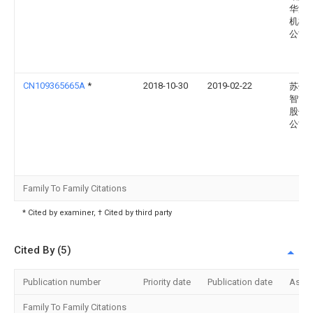
华源
机械
公司
CN109365665A
*
2018-10-30
2019-02-22
苏州
智能
股份
公司
Family To Family Citations
* Cited by examiner, † Cited by third party
Cited By (5)
Publication number
Priority date
Publication date
Assi
Family To Family Citations