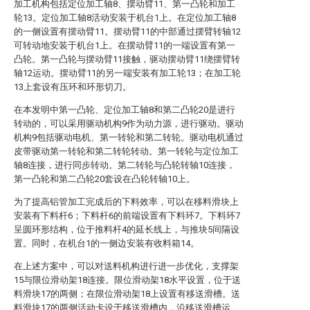
加工机构包括定位加工轴8、摆动臂11、第一凸轮和加工
轮13。定位加工轴8活动安装于机台1上。在定位加工轴8
的一侧设置有摆动臂11。摆动臂11的中部通过摆臂转轴12
可转动地安装于机台1上。在摆动臂11的一端设置有第一
凸轮。第一凸轮与摆动臂11接触，驱动摆动臂11绕摆臂转
轴12运动。摆动臂11的另一端安装有加工轮13；在加工轮
13上套设有压环和环形切刀。
在本发明中第一凸轮、定位加工轴8和第二凸轮20是进行
转动的，可以采用驱动机构9作为动力源，进行驱动。驱动
机构9包括驱动电机、第一转轮和第二转轮。驱动电机通过
皮带驱动第一转轮和第二转轮转动。第一转轮与定位加工
轴8连接，进行同步转动。第二转轮与凸轮转轴10连接，
第一凸轮和第二凸轮20套设在凸轮转轴10上。
为了提高铝管加工完成后的下料效率，可以在移料滑块上
安装有下料杆6；下料杆6的前端设置有下料环7。下料环7
呈圆环形结构，位于推料杆4的延长线上，与推块5间隔设
置。同时，在机台1的一侧边安装有收料箱14。
在上述方案中，可以对送料机构进行进一步优化，支撑架
15与限位滑动架18连接。限位滑动架18水平设置，位于送
料滑块17的两侧；在限位滑动架18上设置有移送滑槽。送
料滑块17的两侧活动卡设于移送滑槽内，沿移送滑槽运