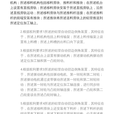
机构；所述移料机构包括移料滑块、推料杆和推块；在所述机台
上设置有直线滑轨；所述移料滑块安装于所述直线滑轨上，沿所
述直线滑轨运动；所述移料滑块与所述推料杆连接；在所述推料
杆的前端安装有推块；所述推块将所述送料滑块上的铝管推送到
所述定位加工轴上。
2.根据权利要求1所述的铝管自动切边倒角装置，其特征在
于，所述上料机构包括上料传输架；所述上料传输架上设
置有上料槽；所述上料槽的出料口向下设置。
3.根据权利要求2所述的铝管自动切边倒角装置，其特征在
于，在所述机台上设置有驱动机构；所述驱动机构驱动所
述定位加工轴和第一凸轮转动。
4.根据权利要求3所述的铝管自动切边倒角装置，其特征在
于，所述驱动机构包括驱动电机、第一转轮和第二转轮；
所述驱动电机通过皮带驱动所述第一转轮和第二转轮转
动；所述第一转轮与所述定位加工轴连接，进行同步转
动；所述第二转轮与凸轮转轴连接，所述第一凸轮和第二
凸轮套设在所述凸轮转轴上。
5.根据权利要求4所述的铝管自动切边倒角装置，其特征在
于，在所述移料滑块上还安装有下料杆；所述下料杆的前
端设置有下料环；所述下料环呈圆环形结构，位于所述推