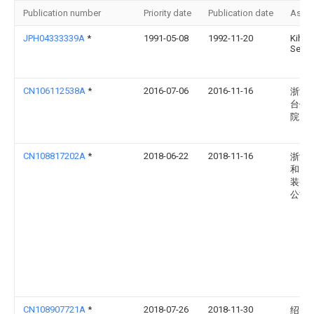
Publication number
Priority date
Publication date
Assi
JPH04333339A
*
1991-05-08
1992-11-20
Kihac
Sega
CN106112538A
*
2016-07-06
2016-11-16
浙江
台州
院
CN108817202A
*
2018-06-22
2018-11-16
浙江
和良
装备
公司
CN108907721A
*
2018-07-26
2018-11-30
绍兴