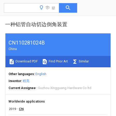
一种铝管自动切边倒角装置
CN110281024B
China
Download PDF
Find Prior Art
Similar
Other languages
English
Inventor
程亮
Current Assignee
Suzhou Xingguang Hardware Co ltd
Worldwide applications
2019
CN