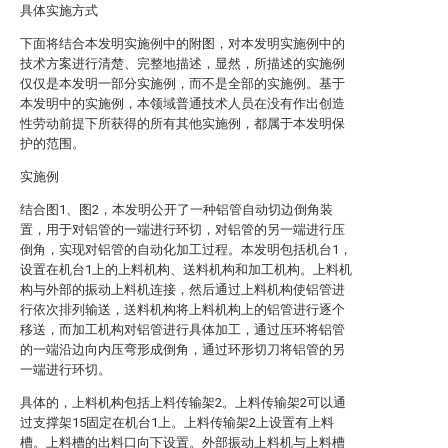
具体实施方式
下面将结合本发明实施例中的附图，对本发明实施例中的
技术方案进行清楚、完整地描述，显然，所描述的实施例
仅仅是本发明一部分实施例，而不是全部的实施例。基于
本发明中的实施例，本领域普通技术人员在没有作出创造
性劳动前提下所获得的所有其他实施例，都属于本发明保
护的范围。
实施例
结合图1、图2，本发明公开了一种铝管自动切边倒角装
置，用于对铝管的一端进行环切，对铝管的另一端进行压
倒角，实现对铝管的自动化加工过程。本发明包括机台1，
设置在机台1上的上料机构、送料机构和加工机构。上料机
构与外部的振动上料机连接，然后通过上料机构使铝管进
行依次排列输送，送料机构将上料机构上的铝管进行逐个
移送，而加工机构对铝管进行具体加工，通过压环将铝管
的一端沿边向内压弯形成倒角，通过环形切刀将铝管的另
一端进行环切。
具体的，上料机构包括上料传输架2。上料传输架2可以通
过支撑架15固定在机台1上。上料传输架2上设置有上料
槽。上料槽的出料口向下设置。外部振动上料机与上料槽