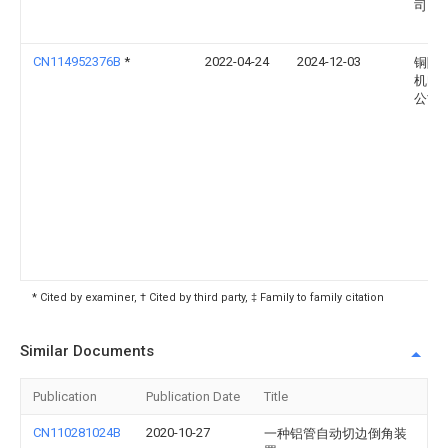
司
CN114952376B
*
2022-04-24
2024-12-03
铜陵
机电
公司
* Cited by examiner, † Cited by third party, ‡ Family to family citation
Similar Documents
Publication
Publication Date
Title
CN110281024B
2020-10-27
一种铝管自动切边倒角装