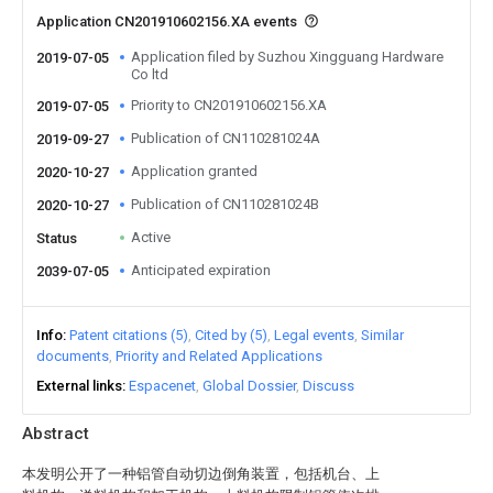
Application CN201910602156.XA events
Application filed by Suzhou Xingguang Hardware
2019-07-05
Co ltd
Priority to CN201910602156.XA
2019-07-05
Publication of CN110281024A
2019-09-27
Application granted
2020-10-27
Publication of CN110281024B
2020-10-27
Active
Status
Anticipated expiration
2039-07-05
Info
Patent citations (5)
Cited by (5)
Legal events
Similar
documents
Priority and Related Applications
External links
Espacenet
Global Dossier
Discuss
Abstract
本发明公开了一种铝管自动切边倒角装置，包括机台、上