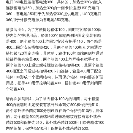
电口360电性连接蓄电池350，具体的，加热盒320内嵌入
连接蓄电池350，加热盒320的一侧卡扣连接USB充电口
360，蓄电池350用于为加热管330提供电源，USB充电口
360用于外接充电源为蓄电池350充电。
请参阅图6，为了方便提起箱体100，同时封闭箱体100保
护内部的护理用品，箱体100的顶端两侧均固定安装有箱
盖400，两个箱盖400上均固定安装有把手410，两个箱盖
400上固定安装搭扣锁420，且两个箱盖400相互之间通过
搭扣锁420固定连接，具体的，箱体100的顶端两侧均通过
铰链焊接有箱盖400，两个箱盖400上均焊接有把手410，
两个箱盖400上通过螺栓螺纹连接搭扣锁420，且两个箱盖
400相互之间通过搭扣锁420卡扣连接，箱盖400用于配合
箱体100形成一个密闭结构，从而保护箱体100内部的护理
用品，把手410用于拉动箱盖400，搭扣锁420用于封闭两
个箱盖400。
请再次参阅图4，为了除去箱体100内的细菌，两个箱盖
400的底端均固定安装有紫外线杀菌灯500和保护壳510，
两个紫外线杀菌灯500分别设置在两个保护壳510内，具体
的，两个箱盖400的底端均通过螺栓螺纹连接有紫外线杀
菌灯500和保护壳510，紫外线杀菌灯500用于除去箱体100
内的细菌，保护壳510用于保护紫外线杀菌灯500。