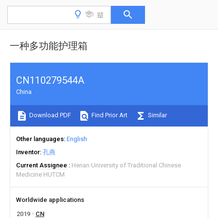
一种多功能护理箱
CN110279544A
China
Download PDF
Find Prior Art
Similar
Other languages
English
Inventor
孔燕
Current Assignee
Henan University of Traditional Chinese
Medicine HUTCM
Worldwide applications
2019
CN