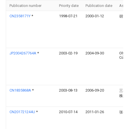
Publication number
Priority date
Publication date
Assi
CN2358171Y
*
1998-07-21
2000-01-12
胡浔
JP2004267764A
*
2003-02-19
2004-09-30
Olym
Corp
CN1835868A
*
2003-08-13
2006-09-20
三菱
株式
CN201721244U
*
2010-07-14
2011-01-26
张有