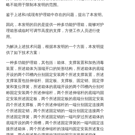
略不能用于限制本发明的范围。
鉴于上述和/或现有护理箱中存在的问题，提出了本发明。
因此，本发明的目的是提供一种多功能护理箱，能够对护
理箱形成临时可调节高度的支撑，方便工作人员进行使
用。
为解决上述技术问题，根据本发明的一个方面，本发明提
供了如下技术方案：
一种多功能护理箱，其包括：箱体、支撑装置和加热消毒
装置，所述箱体为顶端开口的矩形结构，所述箱体的底端
开设的两个凹槽内分别固定安装两个所述支撑装置，所述
支撑装置包括伸缩杆、固定板、支撑板、固定销、固定弹
簧和复位弹簧，所述箱体的底端开设的两个凹槽内分别对
称固定安装两个所述伸缩杆，两个所述伸缩杆的底端均固
定安装所述固定板，两个所述固定板的底端分别固定安装
四个所述支撑板，两个所述伸缩杆的一端分别固定连接两
个所述固定销，两个所述固定销的一端分别固定连接两个
所述固定弹簧，两个所述固定销的一端均穿过所述箱体的
底端开设的两个滑槽，两个所述固定弹簧的一端均固定连
接所述箱体，两个所述伸缩杆的顶端均固定安装所述复位
弹簧，两个所述复位弹簧的顶端均固定连接所述箱体。