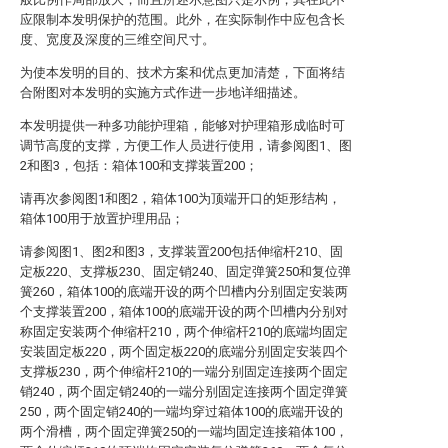
应限制本发明保护的范围。此外，在实际制作中应包含长
度、宽度及深度的三维空间尺寸。
为使本发明的目的、技术方案和优点更加清楚，下面将结
合附图对本发明的实施方式作进一步地详细描述。
本发明提供一种多功能护理箱，能够对护理箱形成临时可
调节高度的支撑，方便工作人员进行使用，请参阅图1、图
2和图3，包括：箱体100和支撑装置200；
请再次参阅图1和图2，箱体100为顶端开口的矩形结构，
箱体100用于放置护理用品；
请参阅图1、图2和图3，支撑装置200包括伸缩杆210、固
定板220、支撑板230、固定销240、固定弹簧250和复位弹
簧260，箱体100的底端开设的两个凹槽内分别固定安装两
个支撑装置200，箱体100的底端开设的两个凹槽内分别对
称固定安装两个伸缩杆210，两个伸缩杆210的底端均固定
安装固定板220，两个固定板220的底端分别固定安装四个
支撑板230，两个伸缩杆210的一端分别固定连接两个固定
销240，两个固定销240的一端分别固定连接两个固定弹簧
250，两个固定销240的一端均穿过箱体100的底端开设的
两个滑槽，两个固定弹簧250的一端均固定连接箱体100，