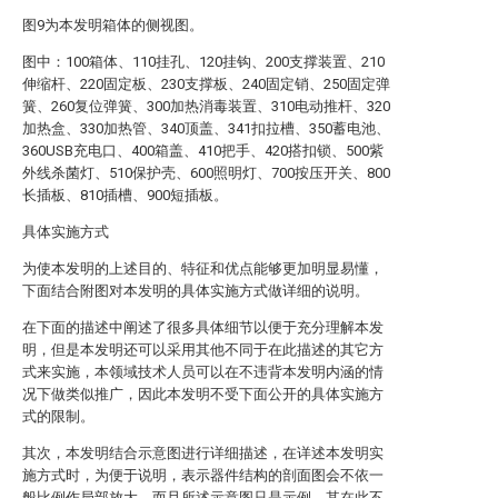
图9为本发明箱体的侧视图。
图中：100箱体、110挂孔、120挂钩、200支撑装置、210
伸缩杆、220固定板、230支撑板、240固定销、250固定弹
簧、260复位弹簧、300加热消毒装置、310电动推杆、320
加热盒、330加热管、340顶盖、341扣拉槽、350蓄电池、
360USB充电口、400箱盖、410把手、420搭扣锁、500紫
外线杀菌灯、510保护壳、600照明灯、700按压开关、800
长插板、810插槽、900短插板。
具体实施方式
为使本发明的上述目的、特征和优点能够更加明显易懂，
下面结合附图对本发明的具体实施方式做详细的说明。
在下面的描述中阐述了很多具体细节以便于充分理解本发
明，但是本发明还可以采用其他不同于在此描述的其它方
式来实施，本领域技术人员可以在不违背本发明内涵的情
况下做类似推广，因此本发明不受下面公开的具体实施方
式的限制。
其次，本发明结合示意图进行详细描述，在详述本发明实
施方式时，为便于说明，表示器件结构的剖面图会不依一
般比例作局部放大，而且所述示意图只是示例，其在此不