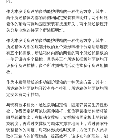
内。
作为本发明所述的多功能护理箱的一种优选方案，其中：
两个所述箱体内部的两侧均固定安装有照明灯，两个所述
箱体的顶端两侧均固定安装有按压开关，两个所述按压开
关分别电性连接两个所述照明灯。
作为本发明所述的多功能护理箱的一种优选方案，其中：
所述箱体内部的底端开设的五个矩形凹槽中分别活动连接
有五个长插板，所述箱体内部的两侧的两个所述长插板的
一侧开设有多个插槽，且另外三个所述长插板的两侧均开
设多个所述插槽，多个所述插槽均活动连接多个所述短插
板。
作为本发明所述的多功能护理箱的一种优选方案，其中：
所述箱体的两侧均开设有多个挂孔，所述箱体的两侧均固
定安装有两个挂钩。
与现有技术相比：通过拨动固定销，固定弹簧发生弹性形
变，使得固定销可以脱离伸缩杆，复位弹簧推动伸缩杆沿
阻尼转轴旋出，在扳动支撑板，支撑板沿固定板上的铰链
旋转度，再通过支撑板将箱体支撑在地面上，通过伸缩杆
调整箱体的高度，对箱体形成临时支撑，方便工作人员拿
取护理箱内的护理物品，提高效率，该多功能护理箱，能