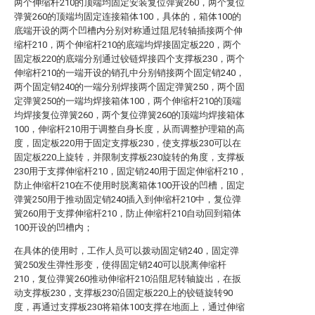
两个伸缩杆210的顶端均固定安装复位弹簧260，两个复位
弹簧260的顶端均固定连接箱体100，具体的，箱体100的
底端开设的两个凹槽内分别对称通过阻尼转轴插接两个伸
缩杆210，两个伸缩杆210的底端均焊接固定板220，两个
固定板220的底端分别通过铰链焊接四个支撑板230，两个
伸缩杆210的一端开设的销孔中分别销接两个固定销240，
两个固定销240的一端分别焊接两个固定弹簧250，两个固
定弹簧250的一端均焊接箱体100，两个伸缩杆210的顶端
均焊接复位弹簧260，两个复位弹簧260的顶端均焊接箱体
100，伸缩杆210用于调整自身长度，从而调整护理箱的高
度，固定板220用于固定支撑板230，使支撑板230可以在
固定板220上旋转，并限制支撑板230旋转的角度，支撑板
230用于支撑伸缩杆210，固定销240用于固定伸缩杆210，
防止伸缩杆210在不使用时脱离箱体100开设的凹槽，固定
弹簧250用于推动固定销240插入到伸缩杆210中，复位弹
簧260用于支撑伸缩杆210，防止伸缩杆210自动回到箱体
100开设的凹槽内；
在具体的使用时，工作人员可以拨动固定销240，固定弹
簧250发生弹性形变，使得固定销240可以脱离伸缩杆
210，复位弹簧260推动伸缩杆210沿阻尼转轴旋出，在扳
动支撑板230，支撑板230沿固定板220上的铰链旋转90
度，再通过支撑板230将箱体100支撑在地面上，通过伸缩