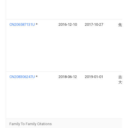
CN206587131U
*
2016-12-10
2017-10-27
焦迎
CN208306247U
*
2018-06-12
2019-01-01
吉林
大学
Family To Family Citations