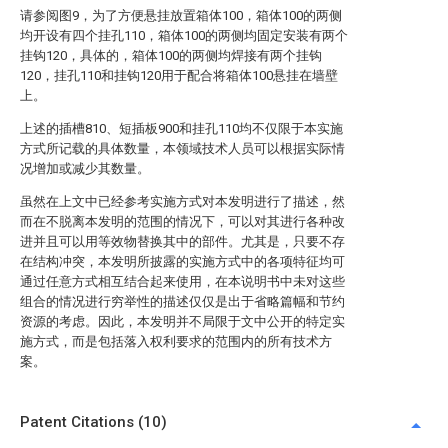
请参阅图9，为了方便悬挂放置箱体100，箱体100的两侧
均开设有四个挂孔110，箱体100的两侧均固定安装有两个
挂钩120，具体的，箱体100的两侧均焊接有两个挂钩
120，挂孔110和挂钩120用于配合将箱体100悬挂在墙壁
上。
上述的插槽810、短插板900和挂孔110均不仅限于本实施
方式所记载的具体数量，本领域技术人员可以根据实际情
况增加或减少其数量。
虽然在上文中已经参考实施方式对本发明进行了描述，然
而在不脱离本发明的范围的情况下，可以对其进行各种改
进并且可以用等效物替换其中的部件。尤其是，只要不存
在结构冲突，本发明所披露的实施方式中的各项特征均可
通过任意方式相互结合起来使用，在本说明书中未对这些
组合的情况进行穷举性的描述仅仅是出于省略篇幅和节约
资源的考虑。因此，本发明并不局限于文中公开的特定实
施方式，而是包括落入权利要求的范围内的所有技术方
案。
Patent Citations (10)