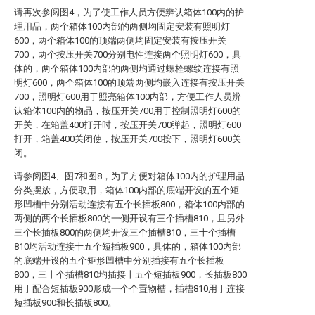
请再次参阅图4，为了使工作人员方便辨认箱体100内的护
理用品，两个箱体100内部的两侧均固定安装有照明灯
600，两个箱体100的顶端两侧均固定安装有按压开关
700，两个按压开关700分别电性连接两个照明灯600，具
体的，两个箱体100内部的两侧均通过螺栓螺纹连接有照
明灯600，两个箱体100的顶端两侧均嵌入连接有按压开关
700，照明灯600用于照亮箱体100内部，方便工作人员辨
认箱体100内的物品，按压开关700用于控制照明灯600的
开关，在箱盖400打开时，按压开关700弹起，照明灯600
打开，箱盖400关闭使，按压开关700按下，照明灯600关
闭。
请参阅图4、图7和图8，为了方便对箱体100内的护理用品
分类摆放，方便取用，箱体100内部的底端开设的五个矩
形凹槽中分别活动连接有五个长插板800，箱体100内部的
两侧的两个长插板800的一侧开设有三个插槽810，且另外
三个长插板800的两侧均开设三个插槽810，三十个插槽
810均活动连接十五个短插板900，具体的，箱体100内部
的底端开设的五个矩形凹槽中分别插接有五个长插板
800，三十个插槽810均插接十五个短插板900，长插板800
用于配合短插板900形成一个个置物槽，插槽810用于连接
短插板900和长插板800。