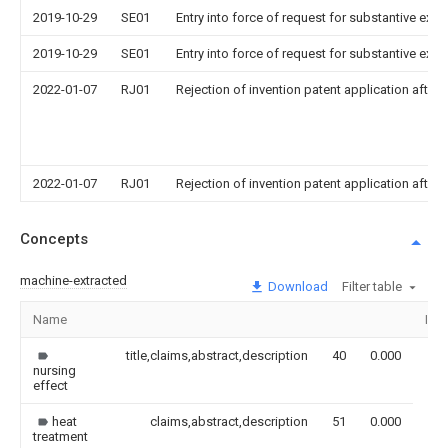
2019-10-29
SE01
Entry into force of request for substantive exa
2019-10-29
SE01
Entry into force of request for substantive exa
2022-01-07
RJ01
Rejection of invention patent application after 
2022-01-07
RJ01
Rejection of invention patent application after 
Concepts
machine-extracted
Download
Filter table
Name
Ima
title,claims,abstract,description
40
0.000
nursing
effect
heat
claims,abstract,description
51
0.000
treatment