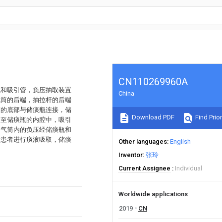
CN110269960A
瓶和吸引管，负压抽取装置
China
气筒的后端，抽拉杆的后端
筒的底部与储痰瓶连接，储
Download PDF
Find Prior
伸至储痰瓶的内腔中，吸引
抽气筒内的负压经储痰瓶和
对患者进行痰液吸取，储痰
Other languages
English
Inventor
张玲
Current Assignee
Individual
Worldwide applications
2019
CN