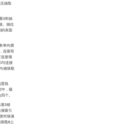
负压抽取
塞3和抽
接。抽拉
5的表面
设有单向膜
接，连接筒
有连接颈
0与连接
1向储痰瓶
刻度线
腔中，吸
为四个。
塞3移
痰液吸引
方便对痰液
痰瓶8上