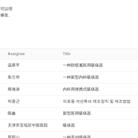
，可以理
、修改、
Assignee
Title
温翠平
一种防喷溅医用吸痰器
朱兰华
一种新型内科吸痰器
商海涛
内科用便携式吸痰器
박종근
의료용 석션튜브 제조장치 및 제조방법
陈鑫
新型医用吸痰器
天津市宝坻区中医医院
吸痰器
郭双山
一种手动吸痰器