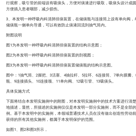
行观察，吸引管的前端设有吸痰头，方便对痰液进行吸取，吸痰头设计成
方便插入患者咽部，减少损伤。
3、本发明一种呼吸内科清肺排痰装置，在储痰瓶与连接筒上设有单向阀，
储痰瓶一侧单向导通，可以有效防止痰液回流到抽气筒内。
附图说明
图1为本发明一种呼吸内科清肺排痰装置的结构示意图；
图2为本发明一种呼吸内科清肺排痰装置的剖视图；
图3为本发明一种呼吸内科清肺排痰装置储痰瓶的结构示意图。
图中：1抽气筒、2握把、3活塞、4抽拉杆、5拉环、6连接筒、7单向膜瓣、
瓶、9连接插头、10连接颈、11单向阀、12吸引管、13吸痰头。
具体实施方式
下面将结合本发明实施例中的附图，对本发明实施例中的技术方案进行清
地描述，显然，所描述的实施例仅仅是本发明一部分实施例，而不是全部
例。基于本发明中的实施例，本领域普通技术人员在没有做出创造性劳动
获得的所有其他实施例，都属于本发明保护的范围。
如图1、图2和图3所示，