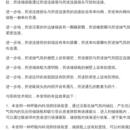
纹，所述储痰瓶通过所述连接颈与所述连接插头可拆卸连接。
进一步地，所述连接插头与所述连接筒的连接处设有单向阀，所述单向阀
痰瓶一侧单向导通。
进一步地，所述活塞的外边缘镶嵌有一圈橡胶圈，所述橡胶圈与所述抽气
紧密连接。
进一步地，所述连接筒的前端设有单向膜瓣，所述单向膜瓣向所述抽气筒
向连通。
进一步地，所述抽气筒的侧壁上设有握把，所述握把与所述抽气筒固定连
进一步地，所述储痰瓶为透明瓶，所述储痰瓶的侧壁上设有刻度线。
进一步地，所述拉环的表面固设有防滑垫，所述防滑垫上设有防滑纹。
进一步地，所述吸痰头的内部开设有通孔，所述通孔的数量为四个。
与现有技术相比，本发明的有益效果如下：
1、本发明一种呼吸内科清肺排痰装置，通过活塞在抽气筒内抽拉，产生负
气筒内的负压经储痰瓶和吸引管从患者肺部将痰液吸出，进入到储痰瓶内
可以通过吸痰球对患者进行痰液吸取，储痰瓶对痰液进行收集，便于集中
2、本发明一种呼吸内科清肺排痰装置，储痰瓶上设有刻度线，可以对痰液