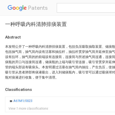
Patents
一种呼吸内科清肺排痰装置
Abstract
本发明公开了一种呼吸内科清肺排痰装置，包括负压吸取抽取装置、储痰
包括抽气筒，抽气筒内设有活塞和抽拉杆，抽拉杆贯穿抽气筒并延伸至抽
设有拉环，抽气筒的的前端设有连接筒，连接筒与所述抽气筒连通，连接
痰瓶的开口与连接筒连通，储痰瓶的上端与吸引管连接，吸引管贯穿并延
管的端头部设有吸痰头。本发明通过活塞在抽气筒内抽拉，产生负压，使
吸引管从患者肺部将痰液吸出，进入到储痰瓶内，吸引管可以通过吸痰球
瓶对痰液进行收集，便于集中清理。
Classifications
A61M1/0023
View 1 more classifications