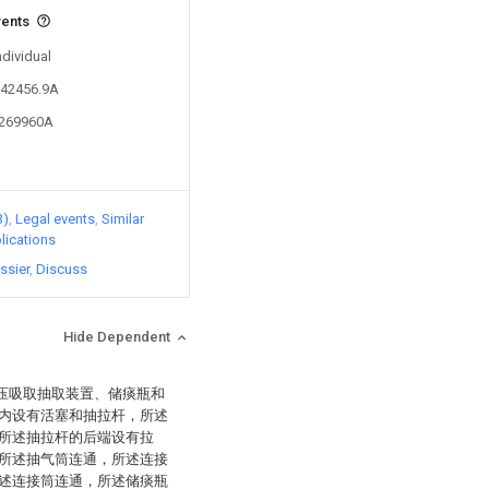
vents
ndividual
342456.9A
0269960A
3)
Legal events
Similar
lications
ssier
Discuss
Hide Dependent
负压吸取抽取装置、储痰瓶和
内设有活塞和抽拉杆，所述
所述抽拉杆的后端设有拉
所述抽气筒连通，所述连接
述连接筒连通，所述储痰瓶