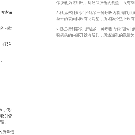
储痰瓶为透明瓶，所述储痰瓶的侧壁上设有刻
向所述储
8.根据权利要求1所述的一种呼吸内科清肺排
拉环的表面固设有防滑垫，所述防滑垫上设有
筒的内壁
9.根据权利要求1所述的一种呼吸内科清肺排
吸痰头的内部开设有通孔，所述通孔的数量为
的内部单
接。
压，使抽
，吸引管
清理。
的流量进