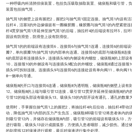
一种呼吸内科清肺排痰装置，包括负压吸取抽取装置、储痰瓶和吸引管，
装置包括抽气筒，
抽气筒1的侧壁上设有握把2，握把2与抽气筒1固定连接。抽气筒1内设有活
拉杆4，活塞3的外边缘镶嵌有一圈橡胶圈，橡胶圈与抽气筒1的内壁紧密连
杆4贯穿抽气筒1并延伸至抽气筒1的后端，抽拉杆4的后端设有拉环5，拉环
固设有防滑垫，防滑垫上设有防滑纹。
抽气筒1的的前端设有连接筒6，连接筒6与抽气筒1连通，连接筒6的前端
瓣7，单向膜瓣7向抽气筒1的内部单向连通。连接筒6的底部与储痰瓶8连
6的底部设有连接插头9，连接插头9的内侧设有内螺纹，储痰瓶8的上部设
10，连接颈10的外侧设有与连接插头9配合的外螺纹，储痰瓶8通过连接颈1
插头9可拆卸连接。连接插头9与连接筒6的连接处设有单向阀11，单向阀1
8一侧单向导通。
储痰瓶8的开口与连接筒6连通，储痰瓶8为透明瓶，储痰瓶8的侧壁上设有
12。储痰瓶8的上端与吸引管12连接，吸引管12贯穿并延伸至储痰瓶8的内
引管12的端头部设有吸痰头13。吸痰头13的内部开设有通孔，通孔的数量
使用时，手掌握住抽气筒1上的握把2，将抽拉杆4向后拉动，抽拉杆4带动活
动，降低抽气筒1内部的压力产生负压，储痰瓶8和吸引管12将患者体内的
到吸引管12内，并储存在储痰瓶8内部，吸引管12的前端设有吸痰头13，
进行吸取，吸痰头13设计成圆弧形，方便插入患者咽部，减少损伤。通过储
的刻度线12对痰液进行观察，最后对痰液进行集中处理。