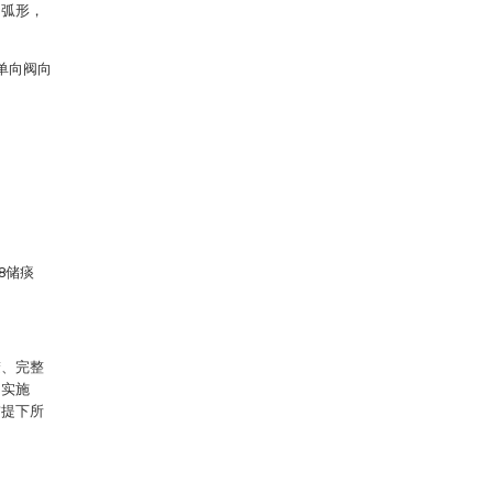
圆弧形，
单向阀向
8储痰
楚、完整
的实施
前提下所