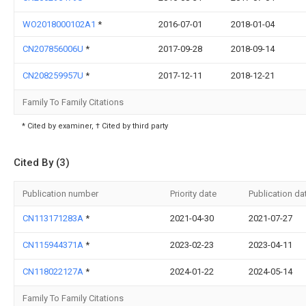
WO2018000102A1
*
2016-07-01
2018-01-04
CN207856006U
*
2017-09-28
2018-09-14
CN208259957U
*
2017-12-11
2018-12-21
Family To Family Citations
* Cited by examiner, † Cited by third party
Cited By (3)
Publication number
Priority date
Publication da
CN113171283A
*
2021-04-30
2021-07-27
CN115944371A
*
2023-02-23
2023-04-11
CN118022127A
*
2024-01-22
2024-05-14
Family To Family Citations