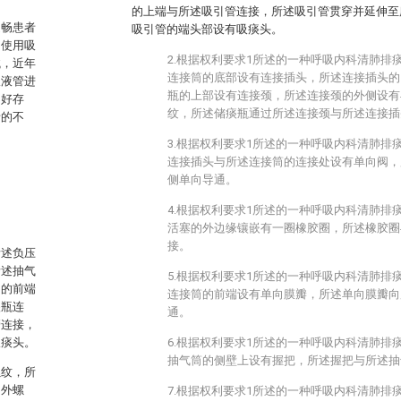
的上端与所述吸引管连接，所述吸引管贯穿并延伸至
通畅患者
吸引管的端头部设有吸痰头。
常使用吸
2.根据权利要求1所述的一种呼吸内科清肺排
械，近年
连接筒的底部设有连接插头，所述连接插头的
吸液管进
瓶的上部设有连接颈，所述连接颈的外侧设有
不好存
纹，所述储痰瓶通过所述连接颈与所述连接插
者的不
3.根据权利要求1所述的一种呼吸内科清肺排
连接插头与所述连接筒的连接处设有单向阀，
侧单向导通。
4.根据权利要求1所述的一种呼吸内科清肺排
活塞的外边缘镶嵌有一圈橡胶圈，所述橡胶圈
接。
所述负压
所述抽气
5.根据权利要求1所述的一种呼吸内科清肺排
的的前端
连接筒的前端设有单向膜瓣，所述单向膜瓣向
痰瓶连
通。
管连接，
吸痰头。
6.根据权利要求1所述的一种呼吸内科清肺排
抽气筒的侧壁上设有握把，所述握把与所述抽
螺纹，所
的外螺
7.根据权利要求1所述的一种呼吸内科清肺排