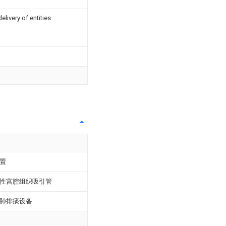
livery of entities
置
性宫腔组织吸引管
肺排痰设备