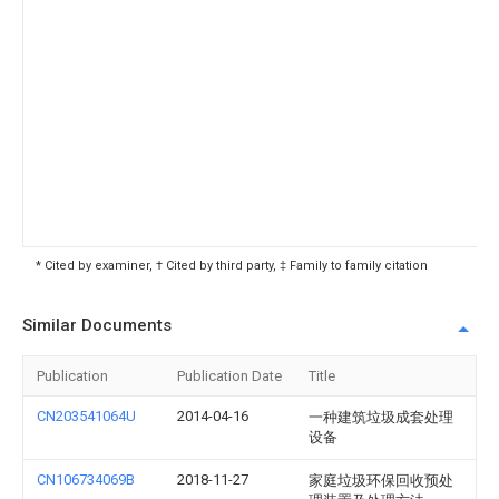
* Cited by examiner, † Cited by third party, ‡ Family to family citation
Similar Documents
Publication
Publication Date
Title
CN203541064U
2014-04-16
一种建筑垃圾成套处理
设备
CN106734069B
2018-11-27
家庭垃圾环保回收预处