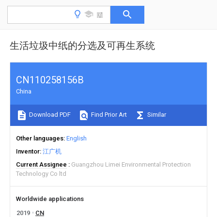
生活垃圾中纸的分选及可再生系统
CN110258156B
China
Download PDF
Find Prior Art
Similar
Other languages
English
Inventor
江广机
Current Assignee
Guangzhou Limei Environmental Protection
Technology Co ltd
Worldwide applications
2019
CN