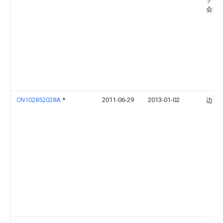
テム
会社
CN102852028A
*
2011-06-29
2013-01-02
边静