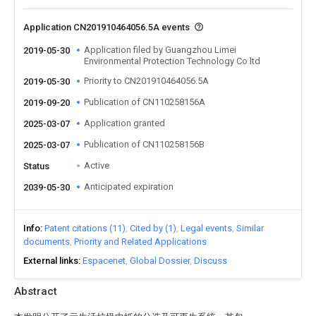
Application CN201910464056.5A events
Application filed by Guangzhou Limei
2019-05-30
Environmental Protection Technology Co ltd
Priority to CN201910464056.5A
2019-05-30
Publication of CN110258156A
2019-09-20
Application granted
2025-03-07
Publication of CN110258156B
2025-03-07
Active
Status
Anticipated expiration
2039-05-30
Info
Patent citations (11)
Cited by (1)
Legal events
Similar
documents
Priority and Related Applications
External links
Espacenet
Global Dossier
Discuss
Abstract