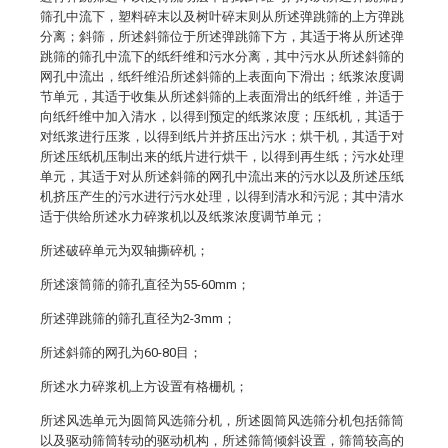
筛孔中流下，塑料碎末以及树叶碎末则从所述弹跳筛的上方弹跳
分离；斜筛，所述斜筛位于所述弹跳筛下方，其适于将从所述弹
跳筛的筛孔中流下的纸纤维和污水分离，其中污水从所述斜筛的
网孔中流出，纸纤维沿所述斜筛的上表面向下滑出；纸浆浓度调
节单元，其适于收集从所述斜筛的上表面滑出的纸纤维，并适于
向纸纤维中加入清水，以得到预定的纸浆浓度；压纸机，其适于
对纸浆进行压浆，以得到纸片并挤压出污水；烘干机，其适于对
所述压纸机压制出来的纸片进行烘干，以得到再生纸；污水处理
单元，其适于对从所述斜筛的网孔中流出来的污水以及所述压纸
机挤压产生的污水进行污水处理，以得到清水和污泥；其中清水
适于供给所述水力碎浆机以及纸浆浓度调节单元；
所述破碎单元为双轴撕碎机；
所述滚筒筛的筛孔直径为55-60mm；
所述弹跳筛的筛孔直径为2-3mm；
所述斜筛的网孔为60-80目；
所述水力碎浆机上方设置有格栅机；
所述风选单元为圆筒风选筛分机，所述圆筒风选筛分机包括筛筒
以及驱动筛筒转动的驱动机构，所述筛筒倾斜设置，筛筒较高的