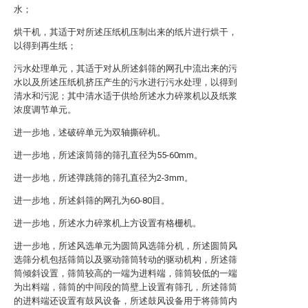
水；
烘干机，其适于对所述压纸机压制出来的纸片进行烘干，
以得到再生纸；
污水处理单元，其适于对从所述斜筛的网孔中流出来的污
水以及所述压纸机挤压产生的污水进行污水处理，以得到
清水和污泥；其中清水适于供给所述水力碎浆机以及纸浆
浓度调节单元。
进一步地，述破碎单元为双轴撕碎机。
进一步地，所述滚筒筛的筛孔直径为55-60mm。
进一步地，所述弹跳筛的筛孔直径为2-3mm。
进一步地，所述斜筛的网孔为60-80目。
进一步地，所述水力碎浆机上方设置有格栅机。
进一步地，所述风选单元为圆筒风选筛分机，所述圆筒风
选筛分机包括筛筒以及驱动筛筒转动的驱动机构，所述筛
筒倾斜设置，筛筒较高的一端为进料端，筛筒较低的一端
为出料端，筛筒的中间段的筒壁上设置有筛孔，所述筛筒
的进料端还设置有鼓风设备，所述鼓风设备用于将筛筒内