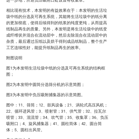
进一步地，所述负压吸附口处设置有收集罩。
相比现有技术，本发明的有益效果在于：本发明的生活垃
圾中纸的分选及可再生系统，其能将生活垃圾中的纸分离
的更加彻底，使得后续得到的纸浆的纯度更纯，从而提高
纸制品再生的质量。另外，本发明是将生活垃圾中的纸变
成纤维状并混合在流动层中，然后去除混合在流动层中的
杂质，最后通过压纸以及烘干得到成品纸制品，整个生产
工艺连续性好，能提升纸制品再生的效率。
附图说明
图1为本发明生活垃圾中纸的分选及可再生系统的结构框
图；
图2为本发明中圆筒分选筛分机的示意简图；
图3为本发明中负压吸附捕集器的示意简图。
图中：11、筛筒；12、鼓风设备；21、涡轮式高压风机；
22、循环进风管；3、喷射管；31、供气管；32、拉瓦尔
喷管；33、混流管；34、吹气管；35、收集罩；36、负压
吸附口；4、旋风捕集器；41、圆柱筒体；42、圆台筒
体；5、圆柱出风管。