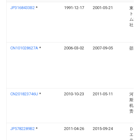
JP3168433B2
*
1991-12-17
2001-05-21
東邦
トフ
ム株
社
CN101028627A
*
2006-03-02
2007-09-05
邵道
CN201823746U
*
2010-10-23
2011-05-11
河南
斯迪
机械
责任
JP5782289B2
*
2011-04-26
2015-09-24
Ｄｏ
エコ