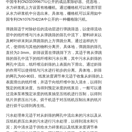
中国专利CN202099671U公开的成品浆除砂器。优选地，
水力碎浆机上方设置有格栅机。通过栅格机可以将漂浮层
从水力碎浆机中分选出来。具体地，栅格机可以采用如中
国专利CN107673422A中公开的一种栅格除污机。
弹跳筛适于对除砂后的流动层进行弹跳筛选，以使得流动
层中的纸纤维与污水从弹跳筛的筛孔中流下，塑料碎末以
及树叶碎末则从弹跳筛的上方弹跳分离。通过这样的方
式，使得纸与其他的物料分离开。具体地，弹跳筛的筛孔
直径为2-3mm。斜筛设置在弹跳筛下方，其适于将从弹跳
筛的筛孔中流下的纸纤维和污水分离，其中污水从斜筛的
网孔中流出，纸纤维沿斜筛的上表面向下滑出。通过斜筛
的作用可以使得纸与污水进行初步的分离。具体地，斜筛
的网孔为60-80目。纸浆浓度调节单元适于收集从斜筛的上
表面滑出的纸纤维，并适于向纸纤维中加入清水，以得到
预定的纸浆浓度。当得到预定浓度的纸浆后，一般可以通
过流体泵将预定浓度的纸浆抽至压纸机进行压制，以得到
纸片并挤压出污水。烘干机适于对压纸机压制出来的纸片
进行烘干以得到再生纸。
污水处理单元适于对从斜筛的网孔中流出来的污水以及从
压纸机挤压出来的污水进行污水处理，以得到清水和污
泥；其中清水适于供给水力碎浆机以及纸浆浓度调节单