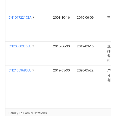
CN101722172A
*
2008-10-16
2010-06-09
王志
CN208603355U
*
2018-06-30
2019-03-15
巩义
择机
备有
司
CN210596805U
*
2019-05-30
2020-05-22
广州
环保
有限
Family To Family Citations