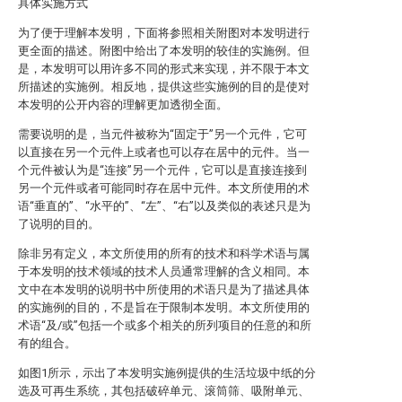
具体实施方式
为了便于理解本发明，下面将参照相关附图对本发明进行
更全面的描述。附图中给出了本发明的较佳的实施例。但
是，本发明可以用许多不同的形式来实现，并不限于本文
所描述的实施例。相反地，提供这些实施例的目的是使对
本发明的公开内容的理解更加透彻全面。
需要说明的是，当元件被称为“固定于”另一个元件，它可
以直接在另一个元件上或者也可以存在居中的元件。当一
个元件被认为是“连接”另一个元件，它可以是直接连接到
另一个元件或者可能同时存在居中元件。本文所使用的术
语“垂直的”、“水平的”、“左”、“右”以及类似的表述只是为
了说明的目的。
除非另有定义，本文所使用的所有的技术和科学术语与属
于本发明的技术领域的技术人员通常理解的含义相同。本
文中在本发明的说明书中所使用的术语只是为了描述具体
的实施例的目的，不是旨在于限制本发明。本文所使用的
术语“及/或”包括一个或多个相关的所列项目的任意的和所
有的组合。
如图1所示，示出了本发明实施例提供的生活垃圾中纸的分
选及可再生系统，其包括破碎单元、滚筒筛、吸附单元、