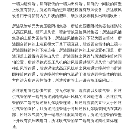
一端为进料端，筛筒较低的一端为出料端，筛筒的中间段的筒壁
上设置有筛孔，所述筛筒的进料端还设置有鼓风设备，所述鼓风
设备用于将筛筒内的片状的塑料、纸张以及布料从出料端吹出；
所述吸附单元为负压吸附捕集器，所述负压吸附捕集器包括涡轮
式高压风机、循环进风管、喷射管以及旋风捕集器；所述旋风捕
集器的上部为圆柱筒体，所述旋风捕集器的下部为圆台筒体，所
述圆台筒体的上端直径大于其下端直径，所述圆台筒体的上端与
所述圆柱筒体的下端连接，所述圆柱筒体的上端设置有顶盖，所
述顶盖上设置有圆柱出风管，所述圆柱出风管与所述圆柱筒体同
轴设置，所述涡轮式高压风机的进风端通过循环进风管与所述圆
柱出风管连通，所述涡轮式高压风机的出风端通过喷射管与所述
圆柱筒体连通，所述喷射管中的气流适于沿所述圆柱筒体的切线
方向进入所述圆柱筒体，所述喷射管上开设有负压吸附口；
所述喷射管包括供气管、拉瓦尔喷管、混流管以及吹气管；所述
供气管的第一端与所述涡轮式高压风机的出风端连通，所述供气
管的第二端与所述拉瓦尔喷管连通，所述混流管的直径大于所述
供气管的直径，且所述混流管适于将所述拉瓦尔喷管围括在其内
部，所述吹气管的第一端与所述混流管连通，所述混流管的管壁
上开设有负压吸附口，所述吹气管的第二端与所述圆柱筒体连
通。