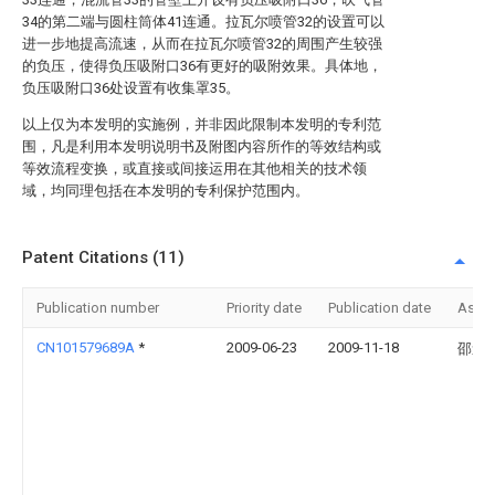
34的第二端与圆柱筒体41连通。拉瓦尔喷管32的设置可以
进一步地提高流速，从而在拉瓦尔喷管32的周围产生较强
的负压，使得负压吸附口36有更好的吸附效果。具体地，
负压吸附口36处设置有收集罩35。
以上仅为本发明的实施例，并非因此限制本发明的专利范
围，凡是利用本发明说明书及附图内容所作的等效结构或
等效流程变换，或直接或间接运用在其他相关的技术领
域，均同理包括在本发明的专利保护范围内。
Patent Citations (11)
Publication number
Priority date
Publication date
Assi
CN101579689A
*
2009-06-23
2009-11-18
邵道