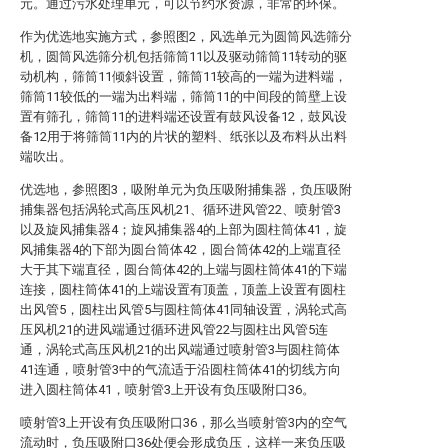
元。通过污水处理单元，可以节约水资源，非常的环保。
作为优选地实施方式，参照图2，风选单元为圆筒风选筛分
机，圆筒风选筛分机包括筛筒11以及驱动筛筒11转动的驱
动机构，筛筒11倾斜设置，筛筒11较高的一端为进料端，
筛筒11较低的一端为出料端，筛筒11的中间段的筒壁上设
置有筛孔，筛筒11的进料端还设置有鼓风设备12，鼓风设
备12用于将筛筒11内的片状的塑料、纸张以及布料从出料
端吹出。
优选地，参照图3，吸附单元为负压吸附捕集器，负压吸附
捕集器包括涡轮式高压风机21、循环进风管22、喷射管3
以及旋风捕集器4；旋风捕集器4的上部为圆柱筒体41，旋
风捕集器4的下部为圆台筒体42，圆台筒体42的上端直径
大于其下端直径，圆台筒体42的上端与圆柱筒体41的下端
连接，圆柱筒体41的上端设置有顶盖，顶盖上设置有圆柱
出风管5，圆柱出风管5与圆柱筒体41同轴设置，涡轮式高
压风机21的进风端通过循环进风管22与圆柱出风管5连
通，涡轮式高压风机21的出风端通过喷射管3与圆柱筒体
41连通，喷射管3中的气流适于沿圆柱筒体41的切线方向
进入圆柱筒体41，喷射管3上开设有负压吸附口36。
喷射管3上开设有负压吸附口36，那么当喷射管3内的空气
流动时，负压吸附口36处便会形成负压，这样一来负压吸