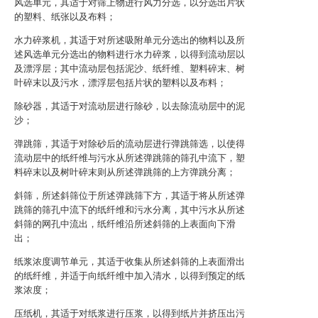
风选单元，其适于对筛上物进行风力分选，以分选出片状
的塑料、纸张以及布料；
水力碎浆机，其适于对所述吸附单元分选出的物料以及所
述风选单元分选出的物料进行水力碎浆，以得到流动层以
及漂浮层；其中流动层包括泥沙、纸纤维、塑料碎末、树
叶碎末以及污水，漂浮层包括片状的塑料以及布料；
除砂器，其适于对流动层进行除砂，以去除流动层中的泥
沙；
弹跳筛，其适于对除砂后的流动层进行弹跳筛选，以使得
流动层中的纸纤维与污水从所述弹跳筛的筛孔中流下，塑
料碎末以及树叶碎末则从所述弹跳筛的上方弹跳分离；
斜筛，所述斜筛位于所述弹跳筛下方，其适于将从所述弹
跳筛的筛孔中流下的纸纤维和污水分离，其中污水从所述
斜筛的网孔中流出，纸纤维沿所述斜筛的上表面向下滑
出；
纸浆浓度调节单元，其适于收集从所述斜筛的上表面滑出
的纸纤维，并适于向纸纤维中加入清水，以得到预定的纸
浆浓度；
压纸机，其适于对纸浆进行压浆，以得到纸片并挤压出污