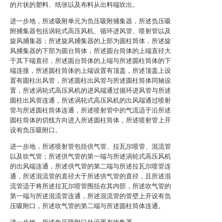
的片状的塑料、纸张以及布料从出料端吹出。
进一步地，所述吸附单元为负压吸附捕集器，所述负压吸
附捕集器包括涡轮式高压风机、循环进风管、喷射管以及
旋风捕集器；所述旋风捕集器的上部为圆柱筒体，所述旋
风捕集器的下部为圆台筒体，所述圆台筒体的上端直径大
于其下端直径，所述圆台筒体的上端与所述圆柱筒体的下
端连接，所述圆柱筒体的上端设置有顶盖，所述顶盖上设
置有圆柱出风管，所述圆柱出风管与所述圆柱筒体同轴设
置，所述涡轮式高压风机的进风端通过循环进风管与所述
圆柱出风管连通，所述涡轮式高压风机的出风端通过喷射
管与所述圆柱筒体连通，所述喷射管中的气流适于沿所述
圆柱筒体的切线方向进入所述圆柱筒体，所述喷射管上开
设有负压吸附口。
进一步地，所述喷射管包括供气管、拉瓦尔喷管、混流管
以及吹气管；所述供气管的第一端与所述涡轮式高压风机
的出风端连通，所述供气管的第二端与所述拉瓦尔喷管连
通，所述混流管的直径大于所述供气管的直径，且所述混
流管适于将所述拉瓦尔喷管围括在其内部，所述吹气管的
第一端与所述混流管连通，所述混流管的管壁上开设有负
压吸附口，所述吹气管的第二端与所述圆柱筒体连通。