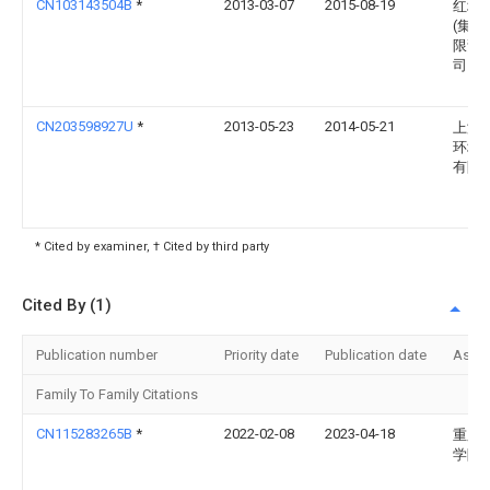
CN103143504B
*
2013-03-07
2015-08-19
红塔
(集团
限责
司
CN203598927U
*
2013-05-23
2014-05-21
上海
环境
有限
* Cited by examiner, † Cited by third party
Cited By (1)
Publication number
Priority date
Publication date
Assi
Family To Family Citations
CN115283265B
*
2022-02-08
2023-04-18
重庆
学院