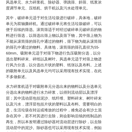
风选单元、水力碎浆机、除砂器、弹跳筛、斜筛、纸浆浓
度调节单元、压纸机、烘干机以及污水处理单元。
其中，破碎单元适于对生活垃圾进行破碎，具体地，破碎
单元为双轴撕碎机。通过破碎单元将生活垃圾破碎，可以
便于后续的筛选。滚筒筛适于对经过破碎单元破碎后的物
料进行筛选，以筛选出筛上物以及筛下物，其中筛上物为
不能从滚筒筛的筛孔中通过的物料，筛下物为能从滚筒筛
的筛孔中通过的物料。具体地，滚筒筛的筛孔直径为55-
60mm。吸附单元适于对筛下物进行负压吸附分选，以分
选出塑料碎末、碎纸以及树叶。风选单元适于对筛上物进
行风力分选，以分选出片状的塑料、纸张以及布料。上述
的吸附单元以及风选单元均可以采用现有技术实现，在此
不多做叙述。
水力碎浆机适于对吸附单元分选出来的物料以及分选单元
分选出来的物料进行水力碎浆，以得到流动层以及漂浮
层；其中流动层包括泥沙、纸纤维、塑料碎末、树叶碎末
以及污水，漂浮层包括片状的塑料以及布料。需要明白的
是，生活垃圾在转运或堆放的过程中，难免还会有沙土混
杂在其中，若不对其进行去除，则会影响后续的纸制品的
再生，所以本发明通过除砂器对流动层进行除砂，以去除
流动层中的泥沙。除砂器也可以采用现有技术实现，例如