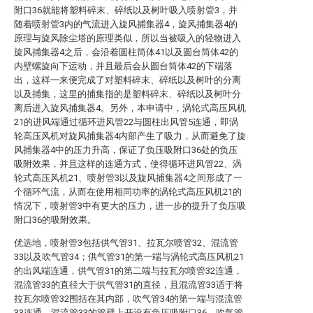
附口36就能将塑料碎末、碎纸以及树叶吸入喷射管3，并
随着喷射管3内的气流进入旋风捕集器4，旋风捕集器4的
原理与旋风除尘塔的原理类似，所以当被吸入的轻物进入
旋风捕集器4之后，会沿着圆柱筒体41以及圆台筒体42的
内壁螺旋向下运动，并且最后会从圆台筒体42的下端落
出，这样一来便完成了对塑料碎末、碎纸以及树叶的分离
以及捕集，这里的捕集指的是塑料碎末、碎纸以及树叶分
离后进入旋风捕集器4。另外，本申请中，涡轮式高压风机
21的进风端通过循环进风管22与圆柱出风管5连通，即涡
轮高压风机对旋风捕集器4内部产生了吸力，从而避免了旋
风捕集器4中的压力升高，保证了负压吸附口36处的负压
吸附效果，并且这样的连通方式，使得循环进风管22、涡
轮式高压风机21、喷射管3以及旋风捕集器4之间形成了一
个循环气流，从而在使用相同功率的涡轮式高压风机21的
情况下，喷射管3中有更大的压力，进一步的提升了负压吸
附口36的吸附效果。
优选地，喷射管3包括供气管31、拉瓦尔喷管32、混流管
33以及吹气管34；供气管31的第一端与涡轮式高压风机21
的出风端连通，供气管31的第二端与拉瓦尔喷管32连通，
混流管33的直径大于供气管31的直径，且混流管33适于将
拉瓦尔喷管32围括在其内部，吹气管34的第一端与混流管
33连通，混流管33的管壁上开设有负压吸附口36，吹气管