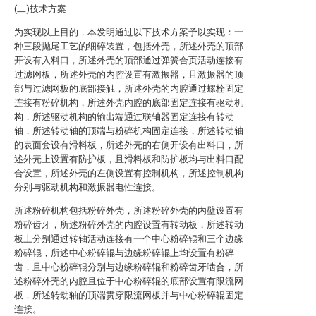
(二)技术方案
为实现以上目的，本发明通过以下技术方案予以实现：一
种三段抛尾工艺的细碎装置，包括外壳，所述外壳的顶部
开设有入料口，所述外壳的顶部通过弹簧合页活动连接有
过滤网板，所述外壳的内腔设置有激振器，且激振器的顶
部与过滤网板的底部接触，所述外壳的内腔通过螺栓固定
连接有粉碎机构，所述外壳内腔的底部固定连接有驱动机
构，所述驱动机构的输出端通过联轴器固定连接有转动
轴，所述转动轴的顶端与粉碎机构固定连接，所述转动轴
的表面套设有滑料板，所述外壳的右侧开设有出料口，所
述外壳上设置有防护板，且滑料板和防护板均与出料口配
合设置，所述外壳的左侧设置有控制机构，所述控制机构
分别与驱动机构和激振器电性连接。
所述粉碎机构包括粉碎外壳，所述粉碎外壳的内壁设置有
粉碎齿牙，所述粉碎外壳的内腔设置有转动板，所述转动
板上分别通过转轴活动连接有一个中心粉碎辊和三个边缘
粉碎辊，所述中心粉碎辊与边缘粉碎辊上均设置有粉碎
齿，且中心粉碎辊分别与边缘粉碎辊和粉碎齿牙啮合，所
述粉碎外壳的内腔且位于中心粉碎辊的底部设置有限流网
板，所述转动轴的顶端贯穿限流网板并与中心粉碎辊固定
连接。