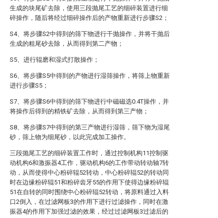
生成的块尾矿去除，使用三段抛尾工艺的细碎装置进行细
碎操作，随后将经过细碎操作后的产物重新进行步骤S2；
S4、将步骤S2中得到的筛下物进行干抛操作，并将干抛后
生成的粗尾砂去除，从而得到第二产物；
S5、进行辊磨和湿式打散操作；
S6、将步骤S5中得到的产物进行湿筛操作，将筛上物重新
进行步骤S5；
S7、将步骤S6中得到的筛下物进行中磁磁选0.4T操作，并
将操作后得到的精铁矿去除，从而得到第三产物；
S8、将步骤S7中得到的第三产物进行湿筛，筛下物为湿尾
砂，筛上物为细尾砂，以此完成加工操作。
三段抛尾工艺的细碎装置工作时，通过控制机构11控制驱
动机构6和激振器4工作，驱动机构6的工作带动转动轴7转
动，从而使得中心粉碎辊52转动，中心粉碎辊52的转动同
时在边缘粉碎辊51和粉碎齿牙55的作用下使得边缘粉碎辊
51在自转的同时围绕中心粉碎辊52转动，将原料通过入料
口2倒入，在过滤网板3的作用下进行过滤操作，同时在激
振器4的作用下加强过滤的效果，经过过滤网板3过滤后的