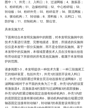
图中：1、外壳；2、入料口；3、过滤网板；4、激振器；
5、粉碎机构；51、边缘粉碎辊；52、中心粉碎辊；53、
转动板；54、粉碎外壳；55、粉碎齿牙；56、限流网板；
6、驱动机构；7、转动轴；8、滑料板；9、出料口；10、
防护板；11、控制机构；12、限位管。
具体实施方式
下面将结合本发明实施例中的附图，对本发明实施例中的
技术方案进行清楚、完整地描述，显然，所描述的实施例
仅仅是本发明一部分实施例，而不是全部的实施例。基于
本发明中的实施例，本领域普通技术人员在没有做出创造
性劳动前提下所获得的所有其他实施例，都属于本发明保
护的范围。
请参阅图1-3，本发明提供一种技术方案：一种三段抛尾工
艺的细碎装置，包括外壳1，外壳1的顶部开设有入料口
2，外壳1的顶部通过弹簧合页活动连接有过滤网板3，过
滤网板3相对于水平面的夹角为三十度，外壳1的内腔设置
有激振器4，且激振器4的顶部与过滤网板3的底部接触，
外壳1的内腔通过螺栓固定连接有粉碎机构5，外壳1内腔
的底部固定连接有驱动机构6，驱动机构6的输出端通过联
轴器固定连接有转动轴7，转动轴7的表面套设有限位管
12，且限位管12与外壳1的内壁固定连接，限位管12用于