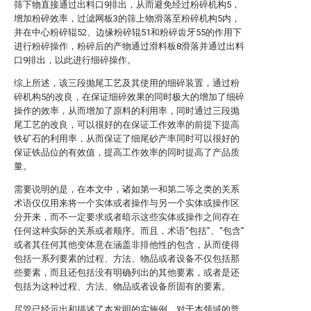
筛下物直接通过出料口9排出，从而避免经过粉碎机构5，
增加粉碎效率，过滤网板3的筛上物滑落至粉碎机构5内，
并在中心粉碎辊52、边缘粉碎辊51和粉碎齿牙55的作用下
进行粉碎操作，粉碎后的产物通过滑料板8滑落并通过出料
口9排出，以此进行细碎操作。
综上所述，该三段抛尾工艺及其使用的细碎装置，通过粉
碎机构5的改良，在保证细碎效果的同时极大的增加了细碎
操作的效率，从而增加了原料的利用率，同时通过三段抛
尾工艺的改良，可以很好的在保证工作效率的前提下提高
铁矿石的利用率，从而保证了细尾砂产率同时可以很好的
保证铁品位的有效值，提高工作效率的同时提高了产品质
量。
需要说明的是，在本文中，诸如第一和第二等之类的关系
术语仅仅用来将一个实体或者操作与另一个实体或操作区
分开来，而不一定要求或者暗示这些实体或操作之间存在
任何这种实际的关系或者顺序。而且，术语“包括”、“包含”
或者其任何其他变体意在涵盖非排他性的包含，从而使得
包括一系列要素的过程、方法、物品或者设备不仅包括那
些要素，而且还包括没有明确列出的其他要素，或者是还
包括为这种过程、方法、物品或者设备所固有的要素。
尽管已经示出和描述了本发明的实施例，对于本领域的普