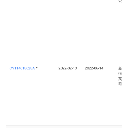
公司
CN114618628A
*
2022-02-13
2022-06-14
新沂
恒熔
英有
司