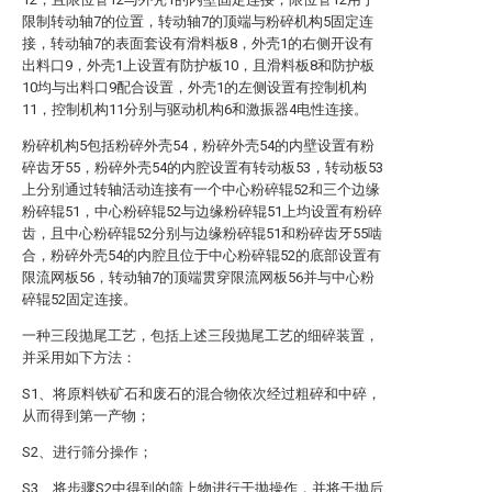
限制转动轴7的位置，转动轴7的顶端与粉碎机构5固定连
接，转动轴7的表面套设有滑料板8，外壳1的右侧开设有
出料口9，外壳1上设置有防护板10，且滑料板8和防护板
10均与出料口9配合设置，外壳1的左侧设置有控制机构
11，控制机构11分别与驱动机构6和激振器4电性连接。
粉碎机构5包括粉碎外壳54，粉碎外壳54的内壁设置有粉
碎齿牙55，粉碎外壳54的内腔设置有转动板53，转动板53
上分别通过转轴活动连接有一个中心粉碎辊52和三个边缘
粉碎辊51，中心粉碎辊52与边缘粉碎辊51上均设置有粉碎
齿，且中心粉碎辊52分别与边缘粉碎辊51和粉碎齿牙55啮
合，粉碎外壳54的内腔且位于中心粉碎辊52的底部设置有
限流网板56，转动轴7的顶端贯穿限流网板56并与中心粉
碎辊52固定连接。
一种三段抛尾工艺，包括上述三段抛尾工艺的细碎装置，
并采用如下方法：
S1、将原料铁矿石和废石的混合物依次经过粗碎和中碎，
从而得到第一产物；
S2、进行筛分操作；
S3、将步骤S2中得到的筛上物进行干抛操作，并将干抛后