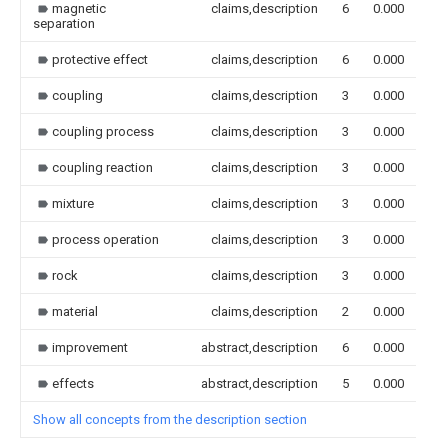
magnetic
claims,description
6
0.000
separation
protective effect
claims,description
6
0.000
coupling
claims,description
3
0.000
coupling process
claims,description
3
0.000
coupling reaction
claims,description
3
0.000
mixture
claims,description
3
0.000
process operation
claims,description
3
0.000
rock
claims,description
3
0.000
material
claims,description
2
0.000
improvement
abstract,description
6
0.000
effects
abstract,description
5
0.000
Show all concepts from the description section