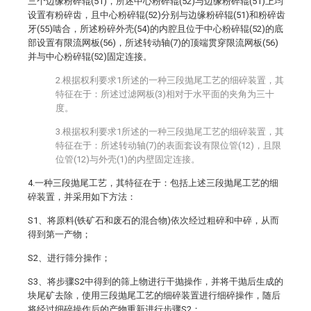
三个边缘粉碎辊(51)，所述中心粉碎辊(52)与边缘粉碎辊(51)上均
设置有粉碎齿，且中心粉碎辊(52)分别与边缘粉碎辊(51)和粉碎齿
牙(55)啮合，所述粉碎外壳(54)的内腔且位于中心粉碎辊(52)的底
部设置有限流网板(56)，所述转动轴(7)的顶端贯穿限流网板(56)
并与中心粉碎辊(52)固定连接。
2.根据权利要求1所述的一种三段抛尾工艺的细碎装置，其
特征在于：所述过滤网板(3)相对于水平面的夹角为三十
度。
3.根据权利要求1所述的一种三段抛尾工艺的细碎装置，其
特征在于：所述转动轴(7)的表面套设有限位管(12)，且限
位管(12)与外壳(1)的内壁固定连接。
4.一种三段抛尾工艺，其特征在于：包括上述三段抛尾工艺的细
碎装置，并采用如下方法：
S1、将原料(铁矿石和废石的混合物)依次经过粗碎和中碎，从而
得到第一产物；
S2、进行筛分操作；
S3、将步骤S2中得到的筛上物进行干抛操作，并将干抛后生成的
块尾矿去除，使用三段抛尾工艺的细碎装置进行细碎操作，随后
将经过细碎操作后的产物重新进行步骤S2；