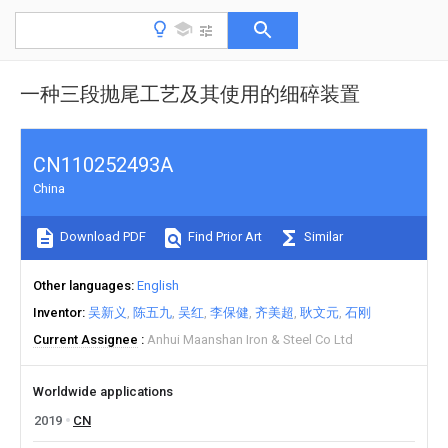
一种三段抛尾工艺及其使用的细碎装置
CN110252493A
China
Download PDF
Find Prior Art
Similar
Other languages
English
Inventor
吴新义
陈五九
吴红
李保健
齐美超
耿文元
石刚
Current Assignee
Anhui Maanshan Iron & Steel Co Ltd
Worldwide applications
2019
CN