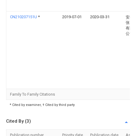
CN210207151U
*
2019-07-01
2020-03-31
安徽
张庄
有限
公司
Family To Family Citations
* Cited by examiner, † Cited by third party
Cited By (3)
Publication number
Priority date
Publication date
Assi