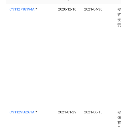
CN112718194A
*
2020-12-16
2021-04-30
安徽
矿业
技术
责任
CN112958261A
*
2021-01-29
2021-06-15
安徽
张庄
有限