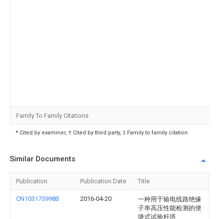
Family To Family Citations
* Cited by examiner, † Cited by third party, ‡ Family to family citation
Similar Documents
Publication
Publication Date
Title
CN103175998B
2016-04-20
一种用于输电线路绝缘
子串高压性能检测的便
捷式试验杆塔