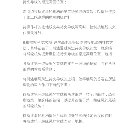
待夹导线的指定高度位置；
牵引绕过所述滑轮机构的第二绝缘绳的首端，以提升连接
于第二绝缘绳的尾端的操作杆；
待操作杆的接地线夹与待夹导线等高时，控制接地线夹夹
住待夹导线。
8.根据权利要求7所述的高电压等级临时接地线的挂接方
法，其特征在于，所述通过跨过待夹导线的第一绝缘绳，
将滑轮机构提升至临近待夹导线的指定高度位置，包括：
将所述第一绝缘绳的首端连接至一细绳的尾端，并在所述
细绳的首端系重物；
将所述细绳跨过待夹导线的上端，使得细绳的首端在所述
重物的重力作用下自然下降；
待所述第一绝缘绳的首端被所述细绳下拉至地面时，牵引
所述第一绝缘绳的首端，以提升连接于第一绝缘绳的尾端
的滑轮机构；
待所述滑轮机构提升至临近待夹导线的指定高度位置时，
将所述第一绝缘绳的首端固定于地桩。