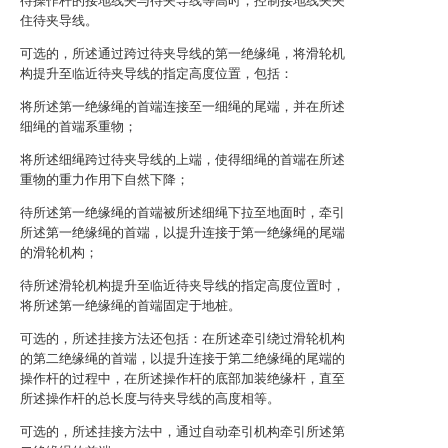
待操作杆的接地线夹与待夹导线等高时，控制接地线夹夹
住待夹导线。
可选的，所述通过跨过待夹导线的第一绝缘绳，将滑轮机
构提升至临近待夹导线的指定高度位置，包括：
将所述第一绝缘绳的首端连接至一细绳的尾端，并在所述
细绳的首端系重物；
将所述细绳跨过待夹导线的上端，使得细绳的首端在所述
重物的重力作用下自然下降；
待所述第一绝缘绳的首端被所述细绳下拉至地面时，牵引
所述第一绝缘绳的首端，以提升连接于第一绝缘绳的尾端
的滑轮机构；
待所述滑轮机构提升至临近待夹导线的指定高度位置时，
将所述第一绝缘绳的首端固定于地桩。
可选的，所述挂接方法还包括：在所述牵引绕过滑轮机构
的第二绝缘绳的首端，以提升连接于第二绝缘绳的尾端的
操作杆的过程中，在所述操作杆的底部加装绝缘杆，直至
所述操作杆的总长度与待夹导线的高度相等。
可选的，所述挂接方法中，通过自动牵引机构牵引所述第