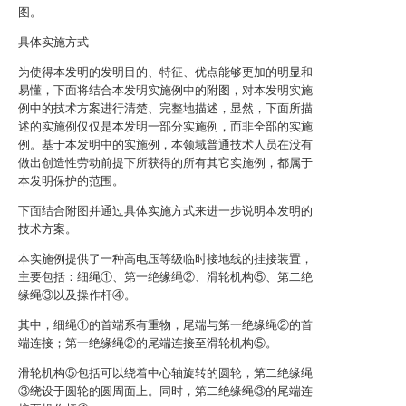
图。
具体实施方式
为使得本发明的发明目的、特征、优点能够更加的明显和
易懂，下面将结合本发明实施例中的附图，对本发明实施
例中的技术方案进行清楚、完整地描述，显然，下面所描
述的实施例仅仅是本发明一部分实施例，而非全部的实施
例。基于本发明中的实施例，本领域普通技术人员在没有
做出创造性劳动前提下所获得的所有其它实施例，都属于
本发明保护的范围。
下面结合附图并通过具体实施方式来进一步说明本发明的
技术方案。
本实施例提供了一种高电压等级临时接地线的挂接装置，
主要包括：细绳①、第一绝缘绳②、滑轮机构⑤、第二绝
缘绳③以及操作杆④。
其中，细绳①的首端系有重物，尾端与第一绝缘绳②的首
端连接；第一绝缘绳②的尾端连接至滑轮机构⑤。
滑轮机构⑤包括可以绕着中心轴旋转的圆轮，第二绝缘绳
③绕设于圆轮的圆周面上。同时，第二绝缘绳③的尾端连