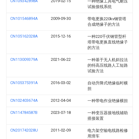
CN109342898A
2019-02-15
一种绝缘工具电气耐压
试验接线系统
CN101546894A
2009-09-30
带电更换220kv钢管塔
合成绝缘子的方法
CN105162028A
2015-12-16
一种220千伏钢管型杆
塔带电更换直线绝缘子
的方法
CN113009379A
2021-06-22
一种基于无人机斜拉法
的特高压线路人工短路
试验方法
CN105375391A
2016-03-02
自动升降式绝缘临时横
担
CN102403674A
2012-04-04
一种带电作业绝缘横担
CN114784587B
2023-07-18
一种变压器接地线辅助
搭接装置
CN201742028U
2011-02-09
电力架空输电线路检修
用滑车