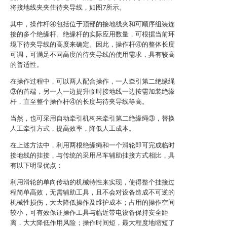
将接地线夹夹住待夹导线，如图7所示。
其中，操作杆④包括位于顶部的接地线夹和可顺序组装连
接的多个绝缘杆。绝缘杆的实际应用数量，可根据当前环
境下待夹导线的高度来确定。因此，操作杆④的整体长度
可调，可满足不同高度的待夹导线的使用需求，具有较高
的普适性。
在操作过程中，可以两人配合操作，一人牵引第二绝缘绳
③的首端，另一人一边提升临时接地线一边按需加装绝缘
杆，直至整个操作杆④的长度与待夹导线等高。
当然，也可采用自动牵引机构来牵引第二绝缘绳③，替换
人工牵引方式，提高效率，降低人工成本。
在上述方法中，利用两根绝缘绳和一个滑轮即可完成临时
接地线的挂接，与传统的采用吊车辅助挂接方式相比，具
有以下明显优点：
利用滑轮的单向传动的机械特性来实现，使得整个挂接过
程简单高效，无需辅助工具，且不会对设备造成不可逆的
机械性损伤，大大降低操作及维护成本；占用的操作空间
较小，可有效保证操作工具与临近带电设备保持安全距
离，大大降低作用风险；操作时间短，最大程度地缩短了