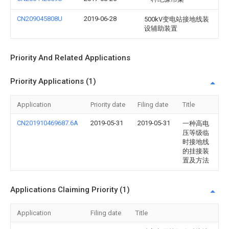
CN209045808U
2019-06-28
500kV变电站接地线装
设辅助装置
Priority And Related Applications
Priority Applications (1)
Application
Priority date
Filing date
Title
CN201910469687.6A
2019-05-31
2019-05-31
一种高电
压等级临
时接地线
的挂接装
置及方法
Applications Claiming Priority (1)
Application
Filing date
Title