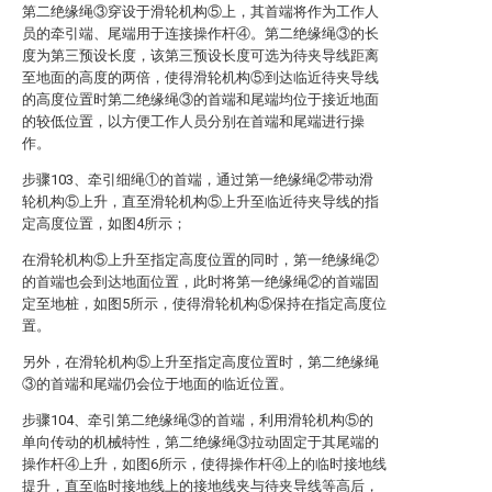
第二绝缘绳③穿设于滑轮机构⑤上，其首端将作为工作人
员的牵引端、尾端用于连接操作杆④。第二绝缘绳③的长
度为第三预设长度，该第三预设长度可选为待夹导线距离
至地面的高度的两倍，使得滑轮机构⑤到达临近待夹导线
的高度位置时第二绝缘绳③的首端和尾端均位于接近地面
的较低位置，以方便工作人员分别在首端和尾端进行操
作。
步骤103、牵引细绳①的首端，通过第一绝缘绳②带动滑
轮机构⑤上升，直至滑轮机构⑤上升至临近待夹导线的指
定高度位置，如图4所示；
在滑轮机构⑤上升至指定高度位置的同时，第一绝缘绳②
的首端也会到达地面位置，此时将第一绝缘绳②的首端固
定至地桩，如图5所示，使得滑轮机构⑤保持在指定高度位
置。
另外，在滑轮机构⑤上升至指定高度位置时，第二绝缘绳
③的首端和尾端仍会位于地面的临近位置。
步骤104、牵引第二绝缘绳③的首端，利用滑轮机构⑤的
单向传动的机械特性，第二绝缘绳③拉动固定于其尾端的
操作杆④上升，如图6所示，使得操作杆④上的临时接地线
提升，直至临时接地线上的接地线夹与待夹导线等高后，