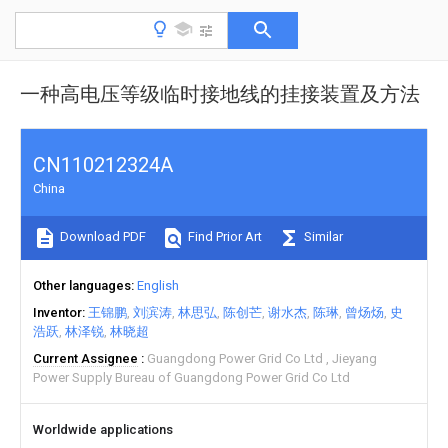
一种高电压等级临时接地线的挂接装置及方法
CN110212324A
China
Download PDF
Find Prior Art
Similar
Other languages
English
Inventor
王锦鹏
刘滨涛
林思弘
陈创芒
谢水杰
陈琳
曾炀炀
史
浩跃
林泽锐
林晓超
Current Assignee
Guangdong Power Grid Co Ltd
Jieyang
Power Supply Bureau of Guangdong Power Grid Co Ltd
Worldwide applications