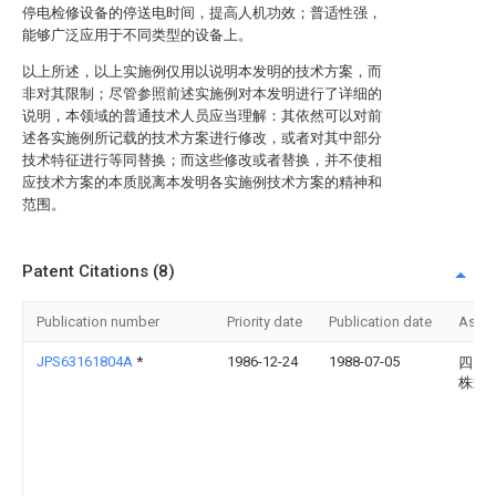
停电检修设备的停送电时间，提高人机功效；普适性强，
能够广泛应用于不同类型的设备上。
以上所述，以上实施例仅用以说明本发明的技术方案，而
非对其限制；尽管参照前述实施例对本发明进行了详细的
说明，本领域的普通技术人员应当理解：其依然可以对前
述各实施例所记载的技术方案进行修改，或者对其中部分
技术特征进行等同替换；而这些修改或者替换，并不使相
应技术方案的本质脱离本发明各实施例技术方案的精神和
范围。
Patent Citations (8)
Publication number
Priority date
Publication date
Assi
JPS63161804A
*
1986-12-24
1988-07-05
四国
株式