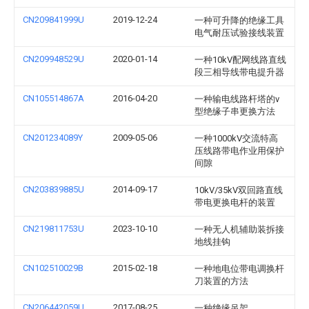
CN209841999U
2019-12-24
一种可升降的绝缘工具
电气耐压试验接线装置
CN209948529U
2020-01-14
一种10kV配网线路直线
段三相导线带电提升器
CN105514867A
2016-04-20
一种输电线路杆塔的v
型绝缘子串更换方法
CN201234089Y
2009-05-06
一种1000kV交流特高
压线路带电作业用保护
间隙
CN203839885U
2014-09-17
10kV/35kV双回路直线
带电更换电杆的装置
CN219811753U
2023-10-10
一种无人机辅助装拆接
地线挂钩
CN102510029B
2015-02-18
一种地电位带电调换杆
刀装置的方法
CN206442059U
2017-08-25
一种绝缘吊架