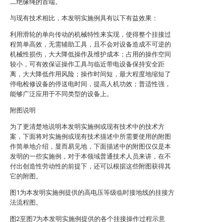
二绝缘绳的首端。
与现有技术相比，本发明实施例具有以下有益效果：
利用滑轮的单向传动的机械特性来实现，使得整个挂接过
程简单高效，无需辅助工具，且不会对设备造成不可逆的
机械性损伤，大大降低操作及维护成本；占用的操作空间
较小，可有效保证操作工具与临近带电设备保持安全距
离，大大降低作用风险；操作时间短，最大程度地缩短了
停电检修设备的停送电时间，提高人机功效；普适性强，
能够广泛应用于不同类型的设备上。
附图说明
为了更清楚地说明本发明实施例或现有技术中的技术方
案，下面将对实施例或现有技术描述中所需要使用的附图
作简单地介绍，显而易见地，下面描述中的附图仅仅是本
发明的一些实施例，对于本领域普通技术人员来讲，在不
付出创造性劳动性的前提下，还可以根据这些附图获得其
它的附图。
图1为本发明实施例提供的高电压等级临时接地线的挂接方
法流程图。
图2至图7为本发明实施例提供的各个挂接操作过程示意