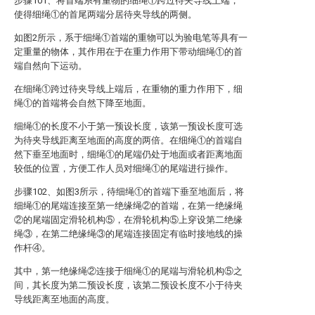
步骤101、将首端系有重物的细绳①跨过待夹导线上端，
使得细绳①的首尾两端分居待夹导线的两侧。
如图2所示，系于细绳①首端的重物可以为验电笔等具有一
定重量的物体，其作用在于在重力作用下带动细绳①的首
端自然向下运动。
在细绳①跨过待夹导线上端后，在重物的重力作用下，细
绳①的首端将会自然下降至地面。
细绳①的长度不小于第一预设长度，该第一预设长度可选
为待夹导线距离至地面的高度的两倍。在细绳①的首端自
然下垂至地面时，细绳①的尾端仍处于地面或者距离地面
较低的位置，方便工作人员对细绳①的尾端进行操作。
步骤102、如图3所示，待细绳①的首端下垂至地面后，将
细绳①的尾端连接至第一绝缘绳②的首端，在第一绝缘绳
②的尾端固定滑轮机构⑤，在滑轮机构⑤上穿设第二绝缘
绳③，在第二绝缘绳③的尾端连接固定有临时接地线的操
作杆④。
其中，第一绝缘绳②连接于细绳①的尾端与滑轮机构⑤之
间，其长度为第二预设长度，该第二预设长度不小于待夹
导线距离至地面的高度。