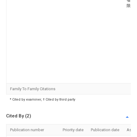
省电
限公
Family To Family Citations
* Cited by examiner, † Cited by third party
Cited By (2)
Publication number
Priority date
Publication date
Assi