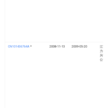
CN101436764A
*
2008-11-13
2009-05-20
江苏
力公
兴市
公司