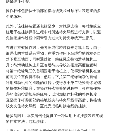
接至操作杆④。
操作杆④包括位于顶部的接地线夹和可顺序组装连接的多
个绝缘杆。
此外，该挂接装置还包括至少一对绝缘支柱，每对绝缘支
柱用于在挂接操作过程中对所述待夹导线进行支撑，以避
免挂接操作过程中因牵引力过大对待夹导线产生损伤。
在进行挂架操作时，先将细绳①跨过待夹导线上端，由于
细绳①的首端系有重物，在重力作用下细绳①的首端会自
然下垂至地面，同时通过第一绝缘绳②拉动滑动机构上
升；待滑动机构上升至临近待夹导线的指定高度位置时，
将第一绝缘绳②的首端固定于地桩上，使得滑动机构在当
前高度位置保持不动；然后，下拉第二绝缘绳③的首端，
利用滑动机构的圆轮的旋转，使得系于第二绝缘绳③尾端
的操作杆④提升；在操作杆④提升的过程中，可在操作杆
④的底部按需加装绝缘杆，以增加操作杆④的整体长度，
直至操作杆④顶部的接地线夹与待夹导线等高后，将接地
线夹夹住待夹导线，至此完成临时接电线的挂接。
请参阅图1，本实施例还提供了一种应用上述挂接装置实现
的挂接方法，包括步骤：