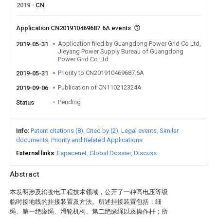
2019
CN
Application CN201910469687.6A events
Application filed by Guangdong Power Grid Co Ltd,
2019-05-31
Jieyang Power Supply Bureau of Guangdong
Power Grid Co Ltd
Priority to CN201910469687.6A
2019-05-31
Publication of CN110212324A
2019-09-06
Pending
Status
Info
Patent citations (8)
Cited by (2)
Legal events
Similar
documents
Priority and Related Applications
External links
Espacenet
Global Dossier
Discuss
Abstract
本发明涉及输变电工程技术领域，公开了一种高电压等级
临时接地线的挂接装置及方法。所述挂接装置包括：细
绳、第一绝缘绳、滑轮机构、第二绝缘绳以及操作杆；所