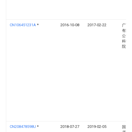
CN106451231A
*
2016-10-08
2017-02-22
广西
有限
公司
科学
院
CN208478598U
*
2018-07-27
2019-02-05
国网