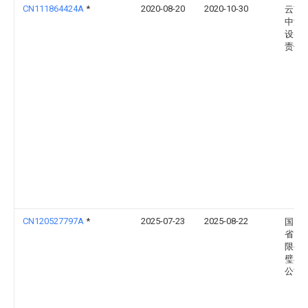
CN111864424A
*
2020-08-20
2020-10-30
云南
中汇
设备
责任
CN120527797A
*
2025-07-23
2025-08-22
国网
省电
限公
璧县
公司