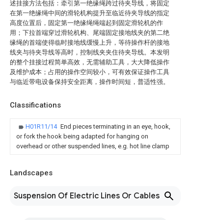
述挂接方法包括：牵引第一绝缘绳跨过待夹导线，将固定
在第一绝缘绳中间的滑轮机构提升至临近待夹导线的指定
高度位置后，固定第一绝缘绳绳端起到固定滑轮机的作
用；下拉首端穿过滑轮机构、尾端固定接地线夹的第二绝
缘绳的首端使得临时接地线缓慢上升，等待操作杆的接地
线夹与待夹导线等高时，控制线夹夹住待夹导线。本发明
的整个挂接过程简单高效，无需辅助工具，大大降低操作
及维护成本；占用的操作空间较小，可有效保证操作工具
与临近带电设备保持安全距离，操作时间短，普适性强。
Classifications
H01R11/14
End pieces terminating in an eye, hook,
or fork the hook being adapted for hanging on
overhead or other suspended lines, e.g. hot line clamp
Landscapes
Suspension Of Electric Lines Or Cables