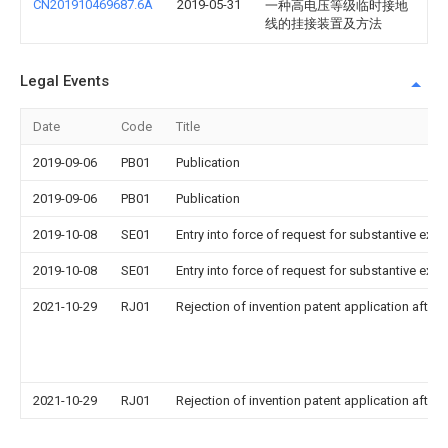
CN201910469687.6A
2019-05-31
一种高电压等级临时接地
线的挂接装置及方法
Legal Events
Date
Code
Title
2019-09-06
PB01
Publication
2019-09-06
PB01
Publication
2019-10-08
SE01
Entry into force of request for substantive exa
2019-10-08
SE01
Entry into force of request for substantive exa
2021-10-29
RJ01
Rejection of invention patent application after 
2021-10-29
RJ01
Rejection of invention patent application after 