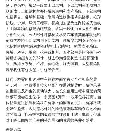
物，称为桥。桥梁一般由上部结构、下部结构和附属构造
物组成，上部结构主要指桥跨结构和支座系统；下部结构
包括桥台、桥墩和基础；附属构造物则指桥头搭板、锥形
护坡、护岸、导流工程等。桥梁指的是为道路跨越天然或
人工障碍物而修建的建筑物。桥梁一般讲由五大部件和五
小部件组成，五大部件是指桥梁承受汽车或其他车辆运输
荷载的桥跨上部结构与下部结构，是桥梁结构安全的保证.
包括桥跨结构(或称桥孔结构.上部结构)、桥梁支座系统、
桥墩、桥台、承台、挖井或桩基。五小部件是指直接与桥
梁服务功能有关的部件，过去称为桥面构造.包括桥面铺
装、防排水系统、栏杆、伸缩缝、灯光照明。大型桥梁附
属结构还有桥头堡，引桥等设置。
目前，桥梁使用过程中车辆在桥面的移动产生相应的震
动，对于一些载重量较大的货车在通过桥梁时，桥体承受
的重量以及产生的震动较大，在长久使用过程中桥梁的预
制板可能会发生位移，参见图1所示，L表示位移距离，当
位移量超过预制桥梁板在桥墩上的搁置宽度后，桥梁板就
会发生坠落，因此需尽可能的降低或消除车辆在通过桥面
时的震动，现有技术的减震器往往是用于防止地震，但其
对于降低由桥面产生的强烈震动的减震效果并不乐观。
发明内容