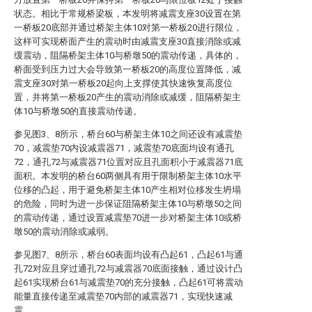
状态。相比于常规桥梁板，本发明将减震支座30设置在第
一桥板20底部并通过桥架主体10对第一桥板20进行限位，
这样可实现桥面产生的震动时由减震支座30直接消除或减
缓震动，阻隔桥架主体10与桥墩50的震动传递，具体的，
桥面受到压力过大会导致第一桥板20的高度位置降低，减
震支座30对第一桥板20起向上支撑使其快速恢复高度位
置，并将第一桥板20产生的震动消除或减缓，阻隔桥架主
体10与桥墩50的直接震动传递。
参见图3、8所示，桥台60与桥架主体10之间还设有减震垫
70，减震垫70内设减震器71，减震垫70底面均设有通孔
72，通孔72与减震器71位置对应且孔面积小于减震器71底
面积。本发明的桥台60两侧具有用于限制桥架主体10水平
位移的凸起，用于避免桥架主体10产生相对位移发生坍塌
的危险，同时为进一步保证阻隔桥架主体10与桥墩50之间
的震动传递，通过设置减震垫70进一步对桥架主体10或桥
墩50的震动消除或减弱。
参见图7、8所示，桥台60表面均设有凸起61，凸起61与通
孔72对应且穿过通孔72与减震器70底面接触，通过设计凸
起61实现桥台61与减震垫70的充分接触，凸起61可将震动
能量直接传递至减震垫70内部的减震器71，实现快速减
震。