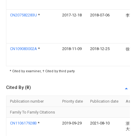
CN207582283U
*
2017-12-18
2018-07-06
李凯
CN109083002A
*
2018-11-09
2018-12-25
徐凯
* Cited by examiner, † Cited by third party
Cited By (8)
Publication number
Priority date
Publication date
Assi
Family To Family Citations
CN110617928B
*
2019-09-29
2021-08-10
浙江
大学