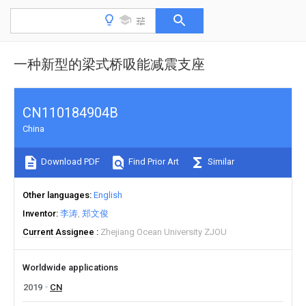
一种新型的梁式桥吸能减震支座
CN110184904B
China
Download PDF
Find Prior Art
Similar
Other languages
English
Inventor
李涛
郑文俊
Current Assignee
Zhejiang Ocean University ZJOU
Worldwide applications
2019
CN