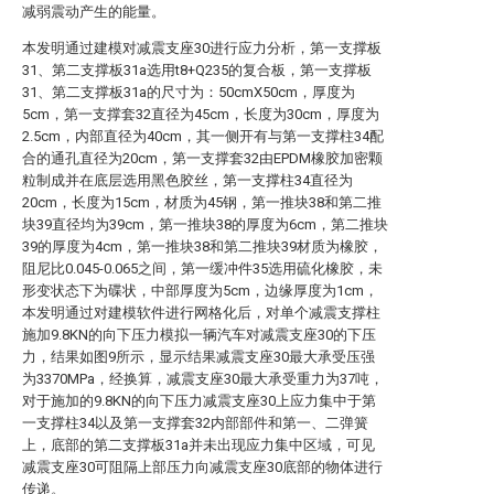
减弱震动产生的能量。
本发明通过建模对减震支座30进行应力分析，第一支撑板
31、第二支撑板31a选用t8+Q235的复合板，第一支撑板
31、第二支撑板31a的尺寸为：50cmX50cm，厚度为
5cm，第一支撑套32直径为45cm，长度为30cm，厚度为
2.5cm，内部直径为40cm，其一侧开有与第一支撑柱34配
合的通孔直径为20cm，第一支撑套32由EPDM橡胶加密颗
粒制成并在底层选用黑色胶丝，第一支撑柱34直径为
20cm，长度为15cm，材质为45钢，第一推块38和第二推
块39直径均为39cm，第一推块38的厚度为6cm，第二推块
39的厚度为4cm，第一推块38和第二推块39材质为橡胶，
阻尼比0.045-0.065之间，第一缓冲件35选用硫化橡胶，未
形变状态下为碟状，中部厚度为5cm，边缘厚度为1cm，
本发明通过对建模软件进行网格化后，对单个减震支撑柱
施加9.8KN的向下压力模拟一辆汽车对减震支座30的下压
力，结果如图9所示，显示结果减震支座30最大承受压强
为3370MPa，经换算，减震支座30最大承受重力为37吨，
对于施加的9.8KN的向下压力减震支座30上应力集中于第
一支撑柱34以及第一支撑套32内部部件和第一、二弹簧
上，底部的第二支撑板31a并未出现应力集中区域，可见
减震支座30可阻隔上部压力向减震支座30底部的物体进行
传递。