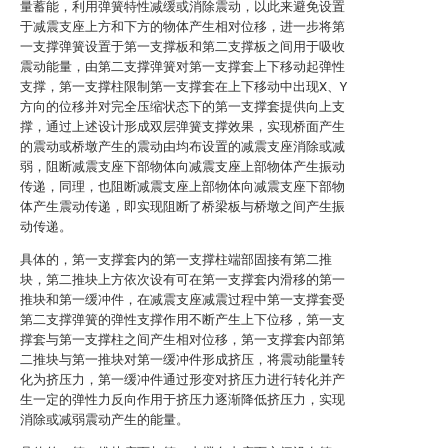
量蓄能，利用弹簧特性减缓或消除震动，以此来避免设置
于减震支座上方和下方的物体产生相对位移，进一步将第
一支撑弹簧设置于第一支撑板和第二支撑板之间用于吸收
震动能量，由第二支撑弹簧对第一支撑套上下移动起弹性
支撑，第一支撑柱限制第一支撑套在上下移动中出现X、Y
方向的位移并对完全压缩状态下的第一支撑套提供向上支
撑，通过上述设计形成双层弹簧支撑效果，实现桥面产生
的震动或桥墩产生的震动由均布设置的减震支座消除或减
弱，阻断减震支座下部物体向减震支座上部物体产生振动
传递，同理，也阻断减震支座上部物体向减震支座下部物
体产生震动传递，即实现阻断了桥梁板与桥墩之间产生振
动传递。
具体的，第一支撑套内的第一支撑柱端部固接有第二推
块，第二推块上方依次设有可在第一支撑套内滑移的第一
推块和第一缓冲件，在减震支座减震过程中第一支撑套受
第二支撑弹簧的弹性支撑作用不断产生上下位移，第一支
撑套与第一支撑柱之间产生相对位移，第一支撑套内部第
二推块与第一推块对第一缓冲件形成挤压，将震动能量转
化为挤压力，第一缓冲件通过形变对挤压力进行转化并产
生一定的弹性力反向作用于挤压力逐渐降低挤压力，实现
消除或减弱震动产生的能量。