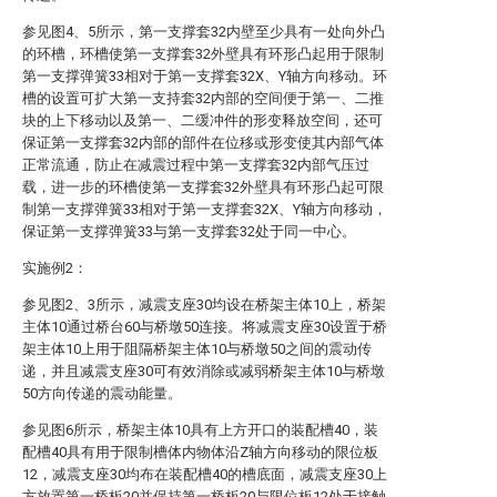
参见图4、5所示，第一支撑套32内壁至少具有一处向外凸
的环槽，环槽使第一支撑套32外壁具有环形凸起用于限制
第一支撑弹簧33相对于第一支撑套32X、Y轴方向移动。环
槽的设置可扩大第一支持套32内部的空间便于第一、二推
块的上下移动以及第一、二缓冲件的形变释放空间，还可
保证第一支撑套32内部的部件在位移或形变使其内部气体
正常流通，防止在减震过程中第一支撑套32内部气压过
载，进一步的环槽使第一支撑套32外壁具有环形凸起可限
制第一支撑弹簧33相对于第一支撑套32X、Y轴方向移动，
保证第一支撑弹簧33与第一支撑套32处于同一中心。
实施例2：
参见图2、3所示，减震支座30均设在桥架主体10上，桥架
主体10通过桥台60与桥墩50连接。将减震支座30设置于桥
架主体10上用于阻隔桥架主体10与桥墩50之间的震动传
递，并且减震支座30可有效消除或减弱桥架主体10与桥墩
50方向传递的震动能量。
参见图6所示，桥架主体10具有上方开口的装配槽40，装
配槽40具有用于限制槽体内物体沿Z轴方向移动的限位板
12，减震支座30均布在装配槽40的槽底面，减震支座30上
方放置第一桥板20并保持第一桥板20与限位板12处于接触