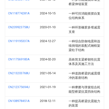
桥梁伸缩装置
CN118774281A
2024-10-15
一种可控消能摇摆自复
位结构体系
CN209923758U
2020-01-10
一种环形橡胶多维减震
支座
CN119195337A
2024-12-27
一种综合防御地震和连
续倒塌的装配式钢框架
梁柱子结构
CN117569183A
2024-02-20
高铁简支梁桥韧性抗震
体系及其施工方法
CN213203768U
2021-05-14
一种道路桥梁的减震缓
冲的基座结构
CN212375694U
2021-01-19
一种摩擦与弹簧组合耗
能型桥梁抗震挡块结构
CN108978451A
2018-12-11
一种提高桥梁抗震能力
的装置