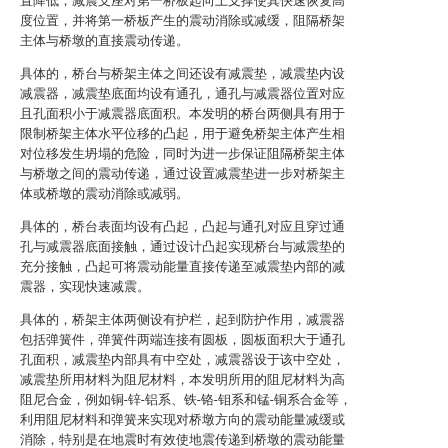
置降低，减震支座对第一桥板起向上支撑使其快速恢复高
度位置，并将第一桥板产生的震动消除或减缓，阻隔桥架
主体与桥墩的直接震动传递。
具体的，桥台与桥架主体之间还设有减震垫，减震垫内设
减震器，减震垫底面均设有通孔，通孔与减震器位置对应
且孔面积小于减震器底面积。本发明的桥台两侧具有用于
限制桥架主体水平位移的凸起，用于避免桥架主体产生相
对位移发生坍塌的危险，同时为进一步保证阻隔桥架主体
与桥墩之间的震动传递，通过设置减震垫进一步对桥架主
体或桥墩的震动消除或减弱。
具体的，桥台表面均设有凸起，凸起与通孔对应且穿过通
孔与减震器底面接触，通过设计凸起实现桥台与减震垫的
充分接触，凸起可将震动能量直接传递至减震垫内部的减
震器，实现快速减震。
具体的，桥架主体两侧设有护栏，起到防护作用，减震器
包括弹簧件，弹簧件两端连接有圆板，圆板面积大于通孔
孔面积，减震垫内部具有中空处，减震器设于该中空处，
减震垫所用材料为阻尼材料，本发明所用的阻尼材料为高
阻尼合金，例如铜-锌-铝系、铁-铬-钼系和锰-铜系合金等，
利用阻尼材料和弹簧来实现对桥墩方向的震动能量减缓或
消除，特别是在地震时有效使地震传递到桥墩的震动能量