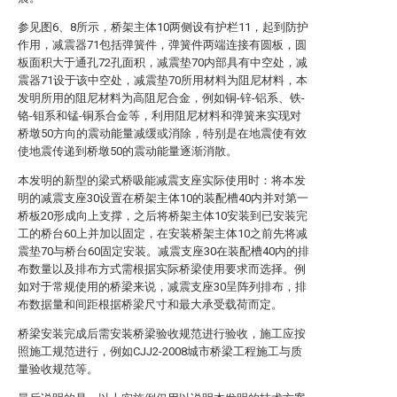
参见图6、8所示，桥架主体10两侧设有护栏11，起到防护
作用，减震器71包括弹簧件，弹簧件两端连接有圆板，圆
板面积大于通孔72孔面积，减震垫70内部具有中空处，减
震器71设于该中空处，减震垫70所用材料为阻尼材料，本
发明所用的阻尼材料为高阻尼合金，例如铜-锌-铝系、铁-
铬-钼系和锰-铜系合金等，利用阻尼材料和弹簧来实现对
桥墩50方向的震动能量减缓或消除，特别是在地震使有效
使地震传递到桥墩50的震动能量逐渐消散。
本发明的新型的梁式桥吸能减震支座实际使用时：将本发
明的减震支座30设置在桥架主体10的装配槽40内并对第一
桥板20形成向上支撑，之后将桥架主体10安装到已安装完
工的桥台60上并加以固定，在安装桥架主体10之前先将减
震垫70与桥台60固定安装。减震支座30在装配槽40内的排
布数量以及排布方式需根据实际桥梁使用要求而选择。例
如对于常规使用的桥梁来说，减震支座30呈阵列排布，排
布数据量和间距根据桥梁尺寸和最大承受载荷而定。
桥梁安装完成后需安装桥梁验收规范进行验收，施工应按
照施工规范进行，例如CJJ2-2008城市桥梁工程施工与质
量验收规范等。