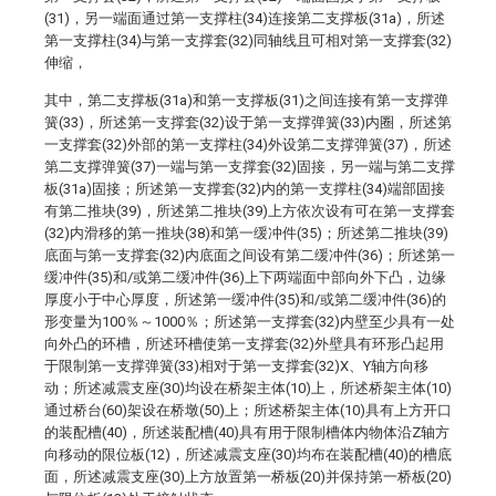
(31)，另一端面通过第一支撑柱(34)连接第二支撑板(31a)，所述
第一支撑柱(34)与第一支撑套(32)同轴线且可相对第一支撑套(32)
伸缩，
其中，第二支撑板(31a)和第一支撑板(31)之间连接有第一支撑弹
簧(33)，所述第一支撑套(32)设于第一支撑弹簧(33)内圈，所述第
一支撑套(32)外部的第一支撑柱(34)外设第二支撑弹簧(37)，所述
第二支撑弹簧(37)一端与第一支撑套(32)固接，另一端与第二支撑
板(31a)固接；所述第一支撑套(32)内的第一支撑柱(34)端部固接
有第二推块(39)，所述第二推块(39)上方依次设有可在第一支撑套
(32)内滑移的第一推块(38)和第一缓冲件(35)；所述第二推块(39)
底面与第一支撑套(32)内底面之间设有第二缓冲件(36)；所述第一
缓冲件(35)和/或第二缓冲件(36)上下两端面中部向外下凸，边缘
厚度小于中心厚度，所述第一缓冲件(35)和/或第二缓冲件(36)的
形变量为100％～1000％；所述第一支撑套(32)内壁至少具有一处
向外凸的环槽，所述环槽使第一支撑套(32)外壁具有环形凸起用
于限制第一支撑弹簧(33)相对于第一支撑套(32)X、Y轴方向移
动；所述减震支座(30)均设在桥架主体(10)上，所述桥架主体(10)
通过桥台(60)架设在桥墩(50)上；所述桥架主体(10)具有上方开口
的装配槽(40)，所述装配槽(40)具有用于限制槽体内物体沿Z轴方
向移动的限位板(12)，所述减震支座(30)均布在装配槽(40)的槽底
面，所述减震支座(30)上方放置第一桥板(20)并保持第一桥板(20)