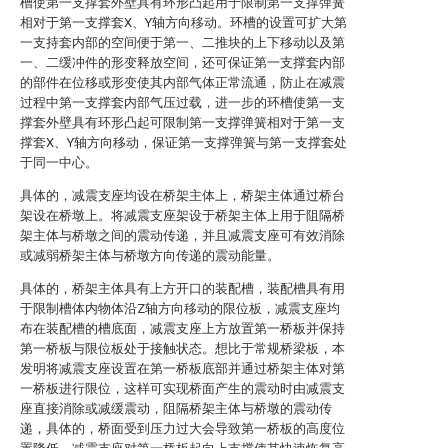
槽使第一支撑套外壁具有环形凸起用于限制第一支撑弹簧
相对于第一支撑套X、Y轴方向移动。环槽的设置可扩大第
一支持套内部的空间便于第一、二推块的上下移动以及第
一、二缓冲件的形变释放空间，还可保证第一支撑套内部
的部件在位移或形变使其内部气体正常流通，防止在减震
过程中第一支撑套内部气压过载，进一步的环槽使第一支
撑套外壁具有环形凸起可限制第一支撑弹簧相对于第一支
撑套X、Y轴方向移动，保证第一支撑弹簧与第一支撑套处
于同一中心。
具体的，减震支座均设在桥架主体上，桥架主体通过桥台
架设在桥墩上。将减震支座架设于桥架主体上用于阻隔桥
架主体与桥墩之间的震动传递，并且减震支座可有效消除
或减弱桥架主体与桥墩方向传递的震动能量。
具体的，桥架主体具有上方开口的装配槽，装配槽具有用
于限制槽体内物体沿Z轴方向移动的限位板，减震支座均
布在装配槽的槽底面，减震支座上方放置第一桥板并保持
第一桥板与限位板处于接触状态。想比于常规桥梁板，本
发明将减震支座设置在第一桥板底部并通过桥架主体对第
一桥板进行限位，这样可实现桥面产生的震动时由减震支
座直接消除或减缓震动，阻隔桥架主体与桥墩的震动传
递，具体的，桥面受到压力过大会导致第一桥板的高度位