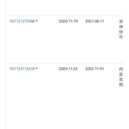
CN112127268B
*
2020-11-19
2021-06-11
苏州
律信
技有
司
CN112411341B
*
2020-11-23
2022-11-01
内蒙
益众
筑工
限公