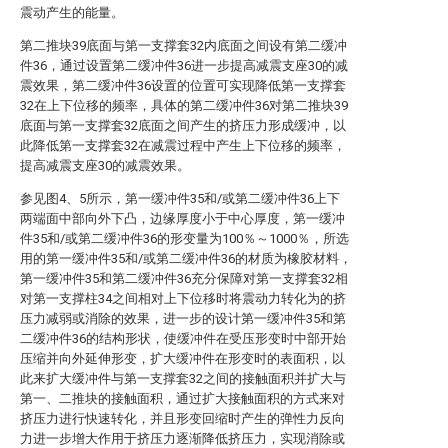
震动产生的能量。
第二推块39底面与第一支撑套32内底面之间设有第二缓冲
件36，通过设置第二缓冲件36进一步提高减震支座30的减
震效果，第二缓冲件36设置的位置可实现降低第一支撑套
32在上下位移的频率，具体的第二缓冲件36对第二推块39
底面与第一支撑套32底面之间产生的挤压力形成缓冲，以
此降低第一支撑套32在减震过程中产生上下位移的频率，
提高减震支座30的减震效果。
参见图4、5所示，第一缓冲件35和/或第二缓冲件36上下
两端面中部向外下凸，边缘厚度小于中心厚度，第一缓冲
件35和/或第二缓冲件36的形变量为100％～1000％，所选
用的第一缓冲件35和/或第二缓冲件36的材质为橡胶材料，
第一缓冲件35和第二缓冲件36充分保障对第一支撑套32相
对第一支撑柱34之间相对上下位移时将震动力转化为的挤
压力减弱或消除的效果，进一步的设计第一缓冲件35和第
二缓冲件36的结构形状，使缓冲件在受压形变时中部开始
压缩并向外延伸形变，扩大缓冲件在形变时的表面积，以
此来扩大缓冲件与第一支撑套32之间的接触面积并扩大与
第一、二推块的接触面积，通过扩大接触面积的方式来对
挤压力进行快速转化，并且形变回缩时产生的弹性力反向
力进一步增大作用于挤压力逐渐降低挤压力，实现消除或