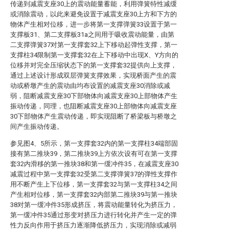
传递到减震支座30上的震动能量蓄能，利用弹簧特性减缓
或消除震动，以此来避免设置于减震支座30上方和下方的
物体产生相对位移，进一步将第一支撑弹簧33设置于第一
支撑板31、第二支撑板31a之间用于吸收震动能量，由第
二支撑弹簧37对第一支撑套32上下移动起弹性支撑，第一
支撑柱34限制第一支撑套32在上下移动中出现X、Y方向的
位移并对完全压缩状态下的第一支撑套32提供向上支撑，
通过上述设计形成双层弹簧支撑效果，实现桥面产生的震
动或桥墩产生的震动由均布设置的减震支座30消除或减
弱，阻断减震支座30下部物体向减震支座30上部物体产生
振动传递，同理，也阻断减震支座30上部物体向减震支座
30下部物体产生震动传递，即实现阻断了桥梁板与桥墩之
间产生振动传递。
参见图4、5所示，第一支撑套32内的第一支撑柱34端部固
接有第二推块39，第二推块39上方依次设有可在第一支撑
套32内滑移的第一推块38和第一缓冲件35，在减震支座30
减震过程中第一支撑套32受第二支撑弹簧37的弹性支撑作
用不断产生上下位移，第一支撑套32与第一支撑柱34之间
产生相对位移，第一支撑套32内部第二推块39与第一推块
38对第一缓冲件35形成挤压，将震动能量转化为挤压力，
第一缓冲件35通过形变对挤压力进行转化并产生一定的弹
性力反向作用于挤压力逐渐降低挤压力，实现消除或减弱