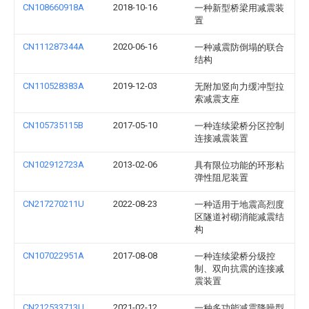
CN108660918A
2018-10-16
一种新型桥梁用减震装
置
CN111287344A
2020-06-16
一种减震防倒塌的联合
结构
CN110528383A
2019-12-03
无附加竖向力缓冲型拉
索减震支座
CN105735115B
2017-05-10
一种连续梁桥分区控制
连接减震装置
CN102912723A
2013-02-06
具有限位功能的环形粘
弹性阻尼装置
CN217270211U
2022-08-23
一种适用于地震高烈度
区隧道衬砌消能减震结
构
CN107022951A
2017-08-08
一种连续梁桥分级控
制、双向抗震的连接减
震装置
CN212533713U
2021-02-12
一种多功能减震降噪型