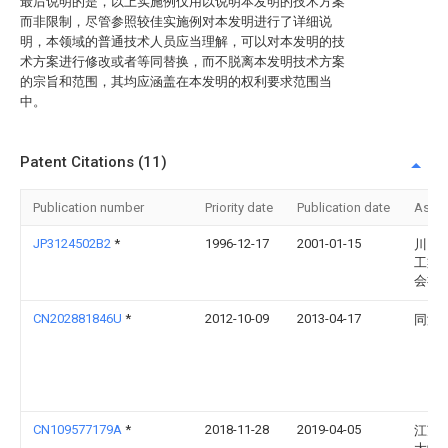
最后说明的是，以上实施例仅用以说明本发明的技术方案
而非限制，尽管参照较佳实施例对本发明进行了详细说
明，本领域的普通技术人员应当理解，可以对本发明的技
术方案进行修改或者等同替换，而不脱离本发明技术方案
的宗旨和范围，其均应涵盖在本发明的权利要求范围当
中。
Patent Citations (11)
Publication number
Priority date
Publication date
Assi
JP3124502B2
*
1996-12-17
2001-01-15
川口
工業
会社
CN202881846U
*
2012-10-09
2013-04-17
同济
CN109577179A
*
2018-11-28
2019-04-05
江苏