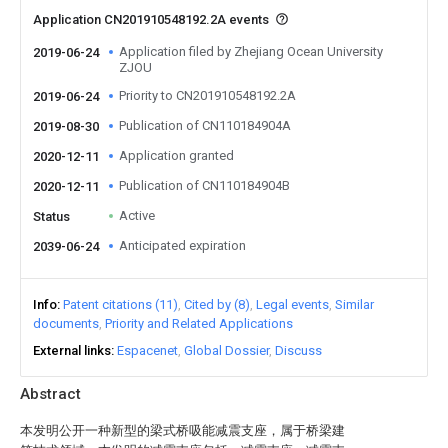
Application CN201910548192.2A events
Application filed by Zhejiang Ocean University
2019-06-24
ZJOU
Priority to CN201910548192.2A
2019-06-24
Publication of CN110184904A
2019-08-30
Application granted
2020-12-11
Publication of CN110184904B
2020-12-11
Active
Status
Anticipated expiration
2039-06-24
Info
Patent citations (11)
Cited by (8)
Legal events
Similar
documents
Priority and Related Applications
External links
Espacenet
Global Dossier
Discuss
Abstract
本发明公开一种新型的梁式桥吸能减震支座，属于桥梁建