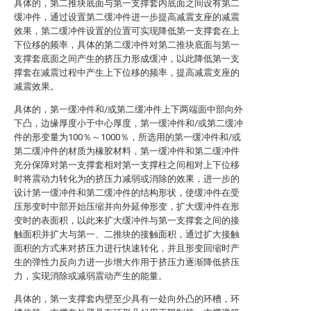
具体的，第二推块底面与第一支撑套内底面之间设有第二
缓冲件，通过设置第二缓冲件进一步提高减震支座的减震
效果，第二缓冲件设置的位置可实现降低第一支撑套在上
下位移的频率，具体的第二缓冲件对第二推块底面与第一
支撑套底面之间产生的挤压力形成缓冲，以此降低第一支
撑套在减震过程中产生上下位移的频率，提高减震支座的
减震效果。
具体的，第一缓冲件和/或第二缓冲件上下两端面中部向外
下凸，边缘厚度小于中心厚度，第一缓冲件和/或第二缓冲
件的形变量为100％～1000％，所选用的第一缓冲件和/或
第二缓冲件的材质为橡胶材料，第一缓冲件和第二缓冲件
充分保障对第一支撑套相对第一支撑柱之间相对上下位移
时将震动力转化为的挤压力减弱或消除的效果，进一步的
设计第一缓冲件和第二缓冲件的结构形状，使缓冲件在受
压形变时中部开始压缩并向外延伸形变，扩大缓冲件在形
变时的表面积，以此来扩大缓冲件与第一支撑套之间的接
触面积并扩大与第一、二推块的接触面积，通过扩大接触
面积的方式来对挤压力进行快速转化，并且形变回缩时产
生的弹性力反向力进一步增大作用于挤压力逐渐降低挤压
力，实现消除或减弱震动产生的能量。
具体的，第一支撑套内壁至少具有一处向外凸的环槽，环