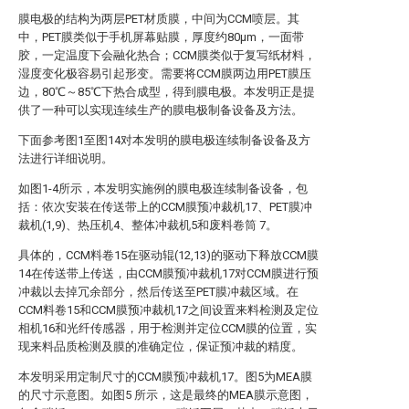
膜电极的结构为两层PET材质膜，中间为CCM喷层。其
中，PET膜类似于手机屏幕贴膜，厚度约80μm，一面带
胶，一定温度下会融化热合；CCM膜类似于复写纸材料，
湿度变化极容易引起形变。需要将CCM膜两边用PET膜压
边，80℃～85℃下热合成型，得到膜电极。本发明正是提
供了一种可以实现连续生产的膜电极制备设备及方法。
下面参考图1至图14对本发明的膜电极连续制备设备及方
法进行详细说明。
如图1-4所示，本发明实施例的膜电极连续制备设备，包
括：依次安装在传送带上的CCM膜预冲裁机17、PET膜冲
裁机(1,9)、热压机4、整体冲裁机5和废料卷筒 7。
具体的，CCM料卷15在驱动辊(12,13)的驱动下释放CCM膜
14在传送带上传送，由CCM膜预冲裁机17对CCM膜进行预
冲裁以去掉冗余部分，然后传送至PET膜冲裁区域。在
CCM料卷15和CCM膜预冲裁机17之间设置来料检测及定位
相机16和光纤传感器，用于检测并定位CCM膜的位置，实
现来料品质检测及膜的准确定位，保证预冲裁的精度。
本发明采用定制尺寸的CCM膜预冲裁机17。图5为MEA膜
的尺寸示意图。如图5 所示，这是最终的MEA膜示意图，