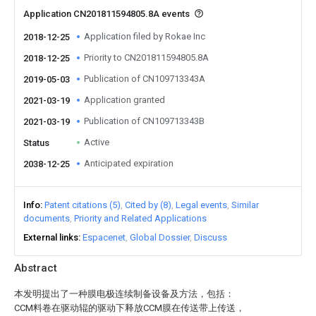
Application CN201811594805.8A events
Application filed by Rokae Inc
2018-12-25
Priority to CN201811594805.8A
2018-12-25
Publication of CN109713343A
2019-05-03
Application granted
2021-03-19
Publication of CN109713343B
2021-03-19
Active
Status
Anticipated expiration
2038-12-25
Info
Patent citations (5)
Cited by (8)
Legal events
Similar
documents
Priority and Related Applications
External links
Espacenet
Global Dossier
Discuss
Abstract
本发明提出了一种膜电极连续制备设备及方法，包括：
CCM料卷在驱动辊的驱动下释放CCM膜在传送带上传送，