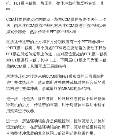
机、PET膜冲裁机、热压机、整体冲裁机和废料卷筒，其
中，
CCM料卷在驱动辊的驱动下释放CCM膜在所述传送带上传
送，由所述CCM膜预冲裁机对所述CCM膜进行预冲裁以去
掉冗余部分，然后传送至PET膜冲裁区域；
在所述传送带的上方和下方分别设置有一个PET料卷和一
个PET膜冲裁机，每个所述PET料卷在驱动辊的驱动下释放
PET膜在所述传送带上传送，由对应位置处的PET 膜冲裁机
对PET膜进行冲裁，其中，上、下两层PET膜之间为预冲裁
后的CCM膜，从而形成三层膜结构；
所述热压机对传送来的CCM膜和PET膜形成的三层膜结构
进行整体热压合，然后由所述整体冲裁机对热压合后的膜
结构进行整体冲裁，形成最终的MEA膜电极结构。
进一步，还包括：废料卷筒，所述废料卷筒位于所述整体
冲裁机的后方、传送带的末端，用于对整体冲裁后余料采
用滚筒进行收卷。
进一步，所述驱动辊自身是伺服控制，控制驱动力并施加
恒定的张力，在所述驱动辊的作用下，驱动所述废料卷筒
带动整体冲裁后的复合膜同步前进和起到张紧作用。