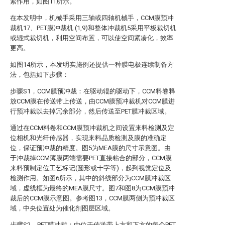
紧作用，如图11所示。
在本发明中，机械手采用三轴或四轴机械手，CCM膜预冲
裁机17、PET膜冲裁机 (1,9)和整体冲裁机5采用平板裁切机
或辊式裁切机，利用空间布置，可以使空间紧凑化，效率
更高。
如图14所示，本发明实施例还提供一种膜电极连续制备方
法，包括如下步骤：
步骤S1，CCM膜预冲裁：在驱动辊的驱动下，CCM料卷释
放CCM膜在传送带上传送，由CCM膜预冲裁机对CCM膜进
行预冲裁以去掉冗余部分，然后传送至PET膜冲裁区域。
通过在CCM料卷和CCM膜预冲裁机之间设置来料检测及定
位相机和光纤传感器，实现来料品质检测及膜的准确定
位，保证预冲裁的精度。图5为MEA膜的尺寸示意图。由
于冲裁掉CCM薄膜两端需要PET直接粘合的部分，CCM膜
来料预制定位工艺标记(圆形或十字等)，起到视觉定位及
检测作用。如图6所示，其中的斜线部分为CCM膜冲裁区
域，虚线框为最终的MEA膜尺寸。图7和图8为CCM膜预冲
裁后的CCM膜示意图。参考图13，CCM膜两侧为预冲裁区
域，中央位置处为催化剂图层区域。
步骤S2，PET膜冲裁：由位于传送带上方和下方的每个PET