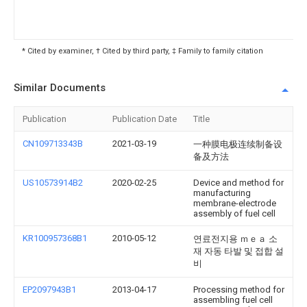
* Cited by examiner, † Cited by third party, ‡ Family to family citation
Similar Documents
Publication
Publication Date
Title
CN109713343B
2021-03-19
一种膜电极连续制备设
备及方法
US10573914B2
2020-02-25
Device and method for
manufacturing
membrane-electrode
assembly of fuel cell
KR100957368B1
2010-05-12
연료전지용 ｍｅａ 소
재 자동 타발 및 접합 설
비
EP2097943B1
2013-04-17
Processing method for
assembling fuel cell