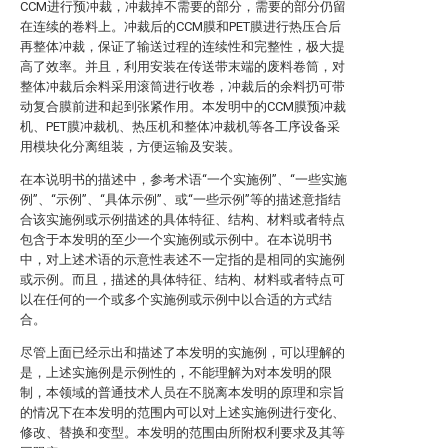
CCM进行预冲裁，冲裁掉不需要的部分，需要的部分仍留
在连续的卷料上。冲裁后的CCM膜和PET膜进行热压合后
再整体冲裁，保证了输送过程的连续性和完整性，极大提
高了效率。并且，利用安装在传送带末端的废料卷筒，对
整体冲裁后余料采用滚筒进行收卷，冲裁后的余料扔可带
动复合膜前进和起到张紧作用。本发明中的CCM膜预冲裁
机、PET膜冲裁机、热压机和整体冲裁机等各工序设备采
用模块化分离组装，方便运输及安装。
在本说明书的描述中，参考术语“一个实施例”、“一些实施
例”、“示例”、“具体示例”、或“一些示例”等的描述意指结
合该实施例或示例描述的具体特征、结构、材料或者特点
包含于本发明的至少一个实施例或示例中。在本说明书
中，对上述术语的示意性表述不一定指的是相同的实施例
或示例。而且，描述的具体特征、结构、材料或者特点可
以在任何的一个或多个实施例或示例中以合适的方式结
合。
尽管上面已经示出和描述了本发明的实施例，可以理解的
是，上述实施例是示例性的，不能理解为对本发明的限
制，本领域的普通技术人员在不脱离本发明的原理和宗旨
的情况下在本发明的范围内可以对上述实施例进行变化、
修改、替换和变型。本发明的范围由所附权利要求及其等