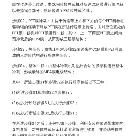
膜在传送带上传送，由CCM膜预冲裁机对所述CCM膜进行预冲裁
以去掉冗余部分，然后传送至PET膜冲裁区域；
步骤S2，PET膜冲裁：由位于传送带上方和下方的每个PET料卷在
驱动辊的驱动下释放PET膜在所述传送带上传送，由对应位置处的
PET膜冲裁机对PET膜进行冲裁，其中，上、下两层PET膜之间为
预冲裁后的CCM膜，从而形成三层膜结构；
步骤S3，热压合：由热压机对步骤S2传送来的CCM膜和PET膜形
成的三层膜结构进行整体热压合；
步骤S4，整体冲裁：由整体冲裁机对热压合后的膜结构进行整体
冲裁，形成最终的MEA膜电极结构；
其中，所述步骤S1和步骤S2的执行顺序包括以下三种：
(1)所述步骤S1和步骤S2同步执行；
(2)先执行所述步骤S1,后执行步骤S2；
(3)先执行所述步骤S2,后执行步骤S1；
在所述步骤S4之后，还包括如下步骤：利用安装在传送带末端的
废料卷筒，对整体冲裁后余料采用滚筒进行收卷，并带动整体冲
裁后的复合膜同步前进和起到张紧作用；