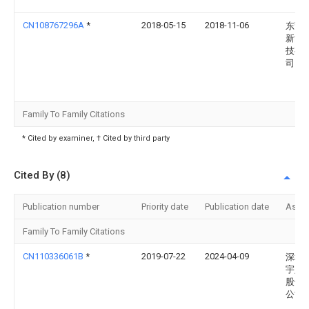
CN108767296A
*
2018-05-15
2018-11-06
东莞
新能
技有
司
Family To Family Citations
* Cited by examiner, † Cited by third party
Cited By (8)
Publication number
Priority date
Publication date
Assi
Family To Family Citations
CN110336061B
*
2019-07-22
2024-04-09
深圳
宇人
股份
公司