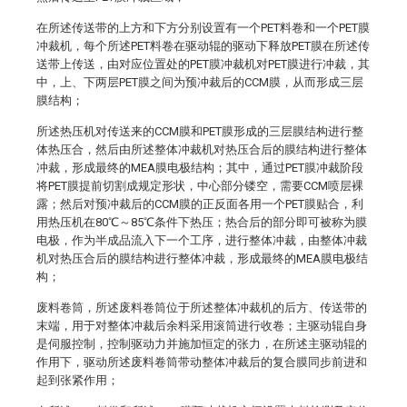
在所述传送带的上方和下方分别设置有一个PET料卷和一个PET膜
冲裁机，每个所述PET料卷在驱动辊的驱动下释放PET膜在所述传
送带上传送，由对应位置处的PET膜冲裁机对PET膜进行冲裁，其
中，上、下两层PET膜之间为预冲裁后的CCM膜，从而形成三层
膜结构；
所述热压机对传送来的CCM膜和PET膜形成的三层膜结构进行整
体热压合，然后由所述整体冲裁机对热压合后的膜结构进行整体
冲裁，形成最终的MEA膜电极结构；其中，通过PET膜冲裁阶段
将PET膜提前切割成规定形状，中心部分镂空，需要CCM喷层裸
露；然后对预冲裁后的CCM膜的正反面各用一个PET膜贴合，利
用热压机在80℃～85℃条件下热压；热合后的部分即可被称为膜
电极，作为半成品流入下一个工序，进行整体冲裁，由整体冲裁
机对热压合后的膜结构进行整体冲裁，形成最终的MEA膜电极结
构；
废料卷筒，所述废料卷筒位于所述整体冲裁机的后方、传送带的
末端，用于对整体冲裁后余料采用滚筒进行收卷；主驱动辊自身
是伺服控制，控制驱动力并施加恒定的张力，在所述主驱动辊的
作用下，驱动所述废料卷筒带动整体冲裁后的复合膜同步前进和
起到张紧作用；