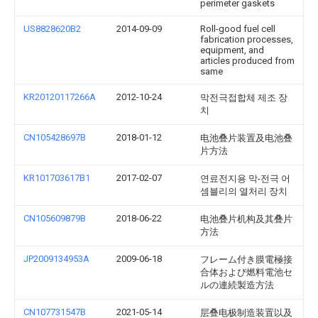
perimeter gaskets
US8828620B2
2014-09-09
Roll-good fuel cell
fabrication processes,
equipment, and
articles produced from
same
KR20120117266A
2012-10-24
막전극접합체 제조 장
치
CN105428697B
2018-01-12
电池叠片装置及电池叠
片方法
KR101703617B1
2017-02-07
연료전지용 막-전극 어
셈블리의 열처리 장치
CN105609879B
2018-06-22
电池叠片机构及其叠片
方法
JP2009134953A
2009-06-18
フレーム付き膜電極接
合体および燃料電池セ
ルの連続製造方法
CN107731547B
2021-05-14
层叠电极制造装置以及