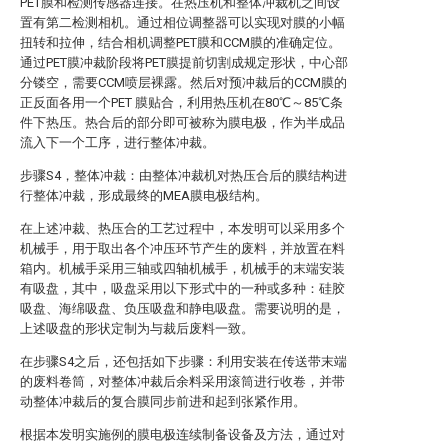
PET膜和检测传感器连接。在热压机和整体冲裁机之间设
置有第二检测相机。通过相位调整器可以实现对膜的小幅
扭转和拉伸，结合相机调整PET膜和CCM膜的准确定位。
通过PET膜冲裁阶段将PET膜提前切割成规定形状，中心部
分镂空，需要CCM喷层裸露。然后对预冲裁后的CCM膜的
正反面各用一个PET 膜贴合，利用热压机在80℃～85℃条
件下热压。热合后的部分即可被称为膜电极，作为半成品
流入下一个工序，进行整体冲裁。
步骤S4，整体冲裁：由整体冲裁机对热压合后的膜结构进
行整体冲裁，形成最终的MEA膜电极结构。
在上述冲裁、热压合的工艺过程中，本发明可以采用多个
机械手，用于取出各个冲压环节产生的废料，并放置在料
箱内。机械手采用三轴或四轴机械手，机械手的末端安装
有吸盘，其中，吸盘采用以下形式中的一种或多种：硅胶
吸盘、海绵吸盘、负压吸盘和静电吸盘。需要说明的是，
上述吸盘的形状定制为与裁后废料一致。
在步骤S4之后，还包括如下步骤：利用安装在传送带末端
的废料卷筒，对整体冲裁后余料采用滚筒进行收卷，并带
动整体冲裁后的复合膜同步前进和起到张紧作用。
根据本发明实施例的膜电极连续制备设备及方法，通过对