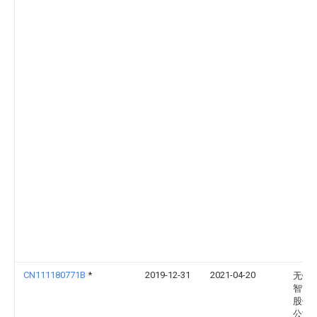
CN111180771B
*
2019-12-31
2021-04-20
无锡
智能
股份
公司