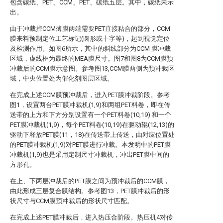
包含碳纸、PET、CCM、PET、碳纸五层。其中，碳纸未示
出。
由于冲裁掉CCM薄膜两端需要PET直接粘合的部分，CCM
膜来料预制定位工艺标记(圆形或十字等)，起到视觉定位
及检测作用。如图6所示，其中的斜线部分为CCM 膜冲裁
区域，虚线框为最终的MEA膜尺寸。图7和图8为CCM膜预
冲裁后的CCM膜示意图。参考图13,CCM膜两侧为预冲裁区
域，中央位置处为催化剂图层区域。
在完成上述CCM膜预冲裁后，进入PET膜冲裁阶段。参考
图1，设置两台PET膜冲裁机(1,9)和两组PET料卷，即在传
送带的上方和下方分别设置有一个PET料卷(10,19) 和一个
PET膜冲裁机(1,9)，每个PET料卷(10,19)在驱动辊(12,13)的
驱动下释放PET膜(11，18)在传送带上传送，由对应位置处
的PET膜冲裁机(1,9)对PET膜进行冲裁。本发明中的PET膜
冲裁机(1,9)也是采用定制尺寸冲裁机，冲出PET膜中间的
方形孔。
在上、下两层冲裁后的PET膜之间为预冲裁后的CCM膜，
由此形成三层复合膜结构。参考图13，PET膜冲裁后的形
状尺寸与CCM膜预冲裁后的形状尺寸匹配。
在完成上述PET膜冲裁后，进入热压合阶段。热压机4对传