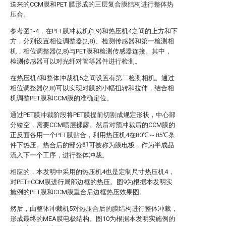
送来的CCM膜和PET 膜形成的三层复合膜结构进行整体热
压合。
参考图1-4，在PET膜冲裁机(1,9)和热压机4之间的上方和下
方，分别设置相位调整器(2,8)、检测传感器和第一检测相
机，相位调整器(2,8)与PET膜和检测传感器连接。其中，
检测传感器可以对光纤对管等器件进行检测。
在热压机4和整体冲裁机5之间设置有第二检测相机。通过
相位调整器(2,8)可以实现对膜的小幅扭转和拉伸，结合相
机调整PET膜和CCM膜的准确定位。
通过PET膜冲裁阶段将PET膜提前切割成规定形状，中心部
分镂空，需要CCM喷层裸露。然后对预冲裁后的CCM膜的
正反面各用一个PET膜贴合，利用热压机4在80℃～85℃条
件下热压。热合后的部分即可被称为膜电极，作为半成品
流入下一个工序，进行整体冲裁。
相应的，本发明中采用的热压机4也是定制尺寸热压机4，
对PET+CCM膜进行局部边框的热压。图9为根据本发明实
施例的PET膜和CCM膜重合后边框热压效果图。
然后，由整体冲裁机5对热压合后的膜结构进行整体冲裁，
形成最终的MEA膜电极结构。图10为根据本发明实施例的