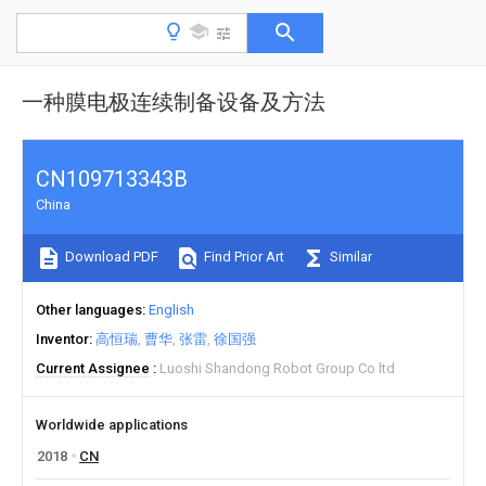
一种膜电极连续制备设备及方法
CN109713343B
China
Download PDF
Find Prior Art
Similar
Other languages
English
Inventor
高恒瑞
曹华
张雷
徐国强
Current Assignee
Luoshi Shandong Robot Group Co ltd
Worldwide applications
2018
CN