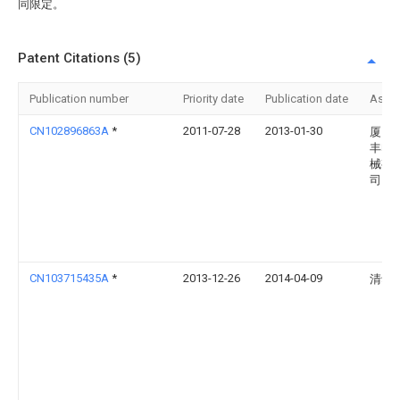
同限定。
Patent Citations (5)
Publication number
Priority date
Publication date
Assi
CN102896863A
*
2011-07-28
2013-01-30
厦门
丰印
械有
司
CN103715435A
*
2013-12-26
2014-04-09
清华