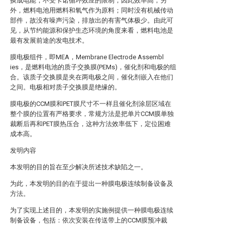
换成电能，不受卡诺循环效应的限制，因此效率高；另
外，燃料电池用燃料和氧气作为原料；同时没有机械传动
部件，故没有噪声污染，排放出的有害气体极少。由此可
见，从节约能源和保护生态环境的角度来看，燃料电池是
最有发展前途的发电技术。
膜电极组件，即MEA，Membrane Electrode Assembl
ies，是燃料电池的质子交换膜(PEMs)，催化剂和电极的组
合。该质子交换膜是夹在两电极之间，催化剂嵌入在他们
之间。电极相对质子交换膜是绝缘的。
膜电极的CCM膜和PET膜尺寸不一样且催化剂涂层区域在
整个膜的位置有严格要求，常规方法是把单片CCM膜单独
裁断后再和PET膜热压合，这种方法效率低下，定位困难
成本高。
发明内容
本发明的目的旨在至少解决所述技术缺陷之一。
为此，本发明的目的在于提出一种膜电极连续制备设备及
方法。
为了实现上述目的，本发明的实施例提供一种膜电极连续
制备设备，包括：依次安装在传送带上的CCM膜预冲裁