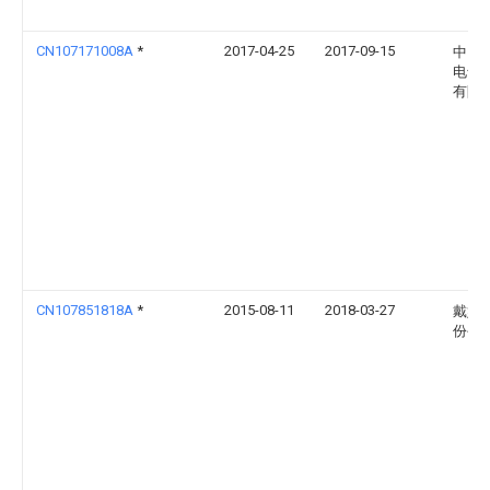
CN107171008A
*
2017-04-25
2017-09-15
中国
电气
有限
CN107851818A
*
2015-08-11
2018-03-27
戴姆
份公