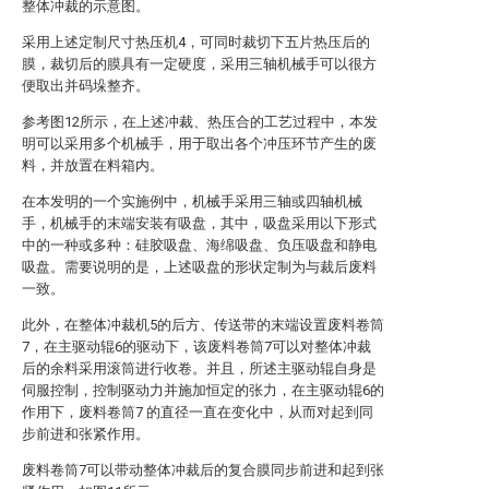
整体冲裁的示意图。
采用上述定制尺寸热压机4，可同时裁切下五片热压后的
膜，裁切后的膜具有一定硬度，采用三轴机械手可以很方
便取出并码垛整齐。
参考图12所示，在上述冲裁、热压合的工艺过程中，本发
明可以采用多个机械手，用于取出各个冲压环节产生的废
料，并放置在料箱内。
在本发明的一个实施例中，机械手采用三轴或四轴机械
手，机械手的末端安装有吸盘，其中，吸盘采用以下形式
中的一种或多种：硅胶吸盘、海绵吸盘、负压吸盘和静电
吸盘。需要说明的是，上述吸盘的形状定制为与裁后废料
一致。
此外，在整体冲裁机5的后方、传送带的末端设置废料卷筒
7，在主驱动辊6的驱动下，该废料卷筒7可以对整体冲裁
后的余料采用滚筒进行收卷。并且，所述主驱动辊自身是
伺服控制，控制驱动力并施加恒定的张力，在主驱动辊6的
作用下，废料卷筒7 的直径一直在变化中，从而对起到同
步前进和张紧作用。
废料卷筒7可以带动整体冲裁后的复合膜同步前进和起到张