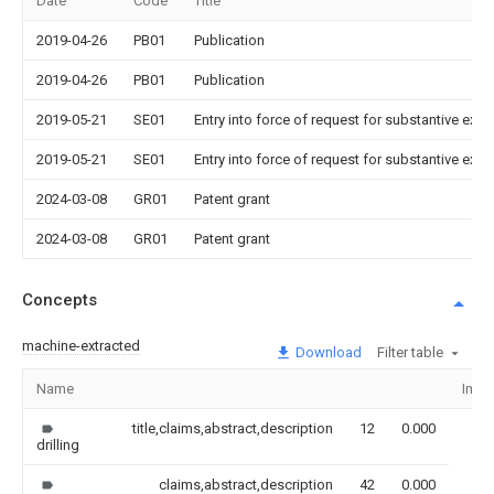
Date
Code
Title
2019-04-26
PB01
Publication
2019-04-26
PB01
Publication
2019-05-21
SE01
Entry into force of request for substantive exa
2019-05-21
SE01
Entry into force of request for substantive exa
2024-03-08
GR01
Patent grant
2024-03-08
GR01
Patent grant
Concepts
machine-extracted
Download
Filter table
Name
Imag
title,claims,abstract,description
12
0.000
drilling
claims,abstract,description
42
0.000