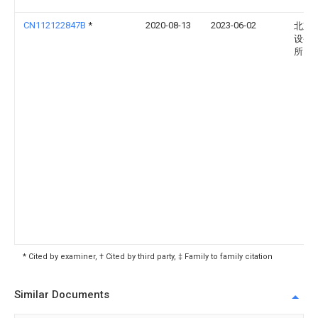
CN112122847B
*
2020-08-13
2023-06-02
北京
设备
所
* Cited by examiner, † Cited by third party, ‡ Family to family citation
Similar Documents