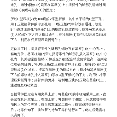
通孔，通过螺栓C(6)紧固在基座(1)上；摇臂件的球形孔端通过圆
柱销(7)实现与基座(1)的固定；
所述U型压板(2)为160度的V字型折板，其中水平端为U型开孔，
用于压紧摇臂件的球形孔端，U型压板(2)中部设有通孔，螺栓
B(4)通过该通孔与基座(1)上的螺纹孔螺纹连接；螺栓A(3)从基座
(1)大径端的下方拧入螺纹通孔，穿过基座(1)顶在U型压板(2)折板
下方，利用杠杆原理压紧摇臂件；
定位加工时，将摇臂零件的球形孔端放置在基座(1)的中心孔上，
精确定位，将圆柱销(7)穿过摇臂零件的球形孔插入基座(1)的中心
孔内，其关键是圆柱销(7)和基座(1)的配合精度要求较高，达到定
位准确的目的；将U型压板(2)压在摇臂球形孔端，螺栓B(4)穿过U
型压板(2)的通孔，拧紧在基座(1)的螺纹孔内；螺栓A(3)从基座(1)
下方的螺纹通孔拧入基座(1)顶在U型压板(2)的下方，利用杠杆原
理压紧摇臂件；摇臂件的另外一端利用压块(5)压紧在基座(1)上，
通过螺栓C(6)紧固；
当摇臂件固定在专用夹具上后，将基座(1)的小径端采用三抓卡盘
夹紧在机床主轴上，在加工前，将圆柱销(7)拔出，完成摇臂件在
加床上的定位夹紧，待后续车床加工操作；待完成精镗球形孔
后，将零件卸下，换装新的待加工零件进行加工，此过程无需将
夹具卸下。