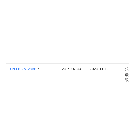
CN110253295B
*
2019-07-03
2020-11-17
乐清
晟科
限公