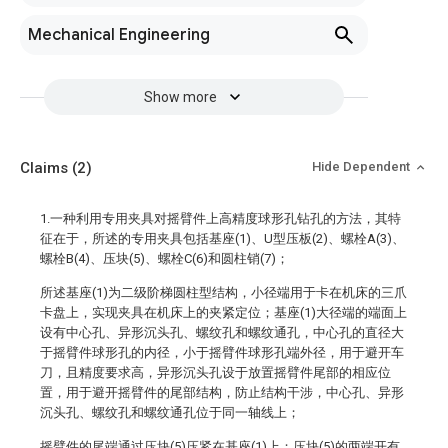
Mechanical Engineering
Show more
Claims
(2)
Hide Dependent
1.一种利用专用夹具对摇臂件上高精度球形孔钻孔的方法，其特
征在于，所述的专用夹具包括基座(1)、U型压板(2)、螺栓A(3)、
螺栓B(4)、压块(5)、螺栓C(6)和圆柱销(7)；
所述基座(1)为二级阶梯圆柱型结构，小径端用于卡在机床的三爪
卡盘上，实现夹具在机床上的夹紧定位；基座(1)大径端的端面上
设有中心孔、异形沉头孔、螺纹孔和螺纹通孔，中心孔的直径大
于摇臂件球形孔的内径，小于摇臂件球形孔端外径，用于避开车
刀，且精度要求高，异形沉头孔设于放置摇臂件尾部的相应位
置，用于避开摇臂件的尾部结构，防止结构干涉，中心孔、异形
沉头孔、螺纹孔和螺纹通孔位于同一轴线上；
摇臂件的尾端通过压块(5)压紧在基座(1)上；压块(5)的两端开有