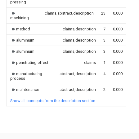
pressing
claims,abstract,description
23
0.000
machining
method
claims,description
7
0.000
aluminium
claims,description
3
0.000
aluminium
claims,description
3
0.000
penetrating effect
claims
1
0.000
manufacturing
abstract,description
4
0.000
process
maintenance
abstract,description
2
0.000
Show all concepts from the description section