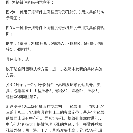
图1为摇臂件的结构示意图；
图2为一种用于摇臂件上高精度球形孔钻孔专用夹具的结构
示意图；
图3为一种用于摇臂件上高精度球形孔钻孔专用夹具的俯视
图；
图中：1基座；2U型压板；3螺栓A；4螺栓B；5压块；6螺
栓C；7圆柱销。
具体实施方式
以下结合附图和技术方案，进一步说明本发明的具体实施
方案。
如图2所示，一种用于摇臂件上高精度球形孔钻孔专用夹
具，包括基座1、U型压板2、螺栓A3、螺栓B4、压块5、
螺栓C6和圆柱销7；
所述基座1为二级阶梯圆柱型结构，小径端用于卡在机床的
三爪卡盘上，实现夹具在机床上的夹紧定位；基座1大径端
的端面上设有中心孔、异形沉头孔、螺纹孔和螺纹通孔，
中心孔的直径大于摇臂件球形孔的内径，小于摇臂件球形
孔端外径，用于避开车刀，且精度要求高，异形沉头孔设