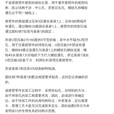
于放置摇臂件尾部的相应位置，用于避开摇臂件的尾部结
构，防止结构干涉，中心孔、异形沉头孔、螺纹孔和螺纹
通孔位于同一轴线上；
摇臂件的尾端通过压块5压紧在基座1上；压块5的两端开
有通孔，通过螺栓C6紧固在基座1上；摇臂件的球形孔端
通过圆柱销7实现与基座1的固定；
所述U型压板2为160度的V字型折板，其中水平端为U型开
孔，用于压紧摇臂件的球形孔端，U型压板2中部设有通
孔，螺栓B4通过该通孔与基座1上的螺纹孔螺纹连接；螺
栓A3从基座1大径端的下方拧入螺纹通孔，穿过基座1顶在
U型压板2折板下方，利用杠杆原理压紧摇臂件。
所述基座1和压块5为铝制材料制成。
圆柱销7和基座1的配合精度要求较高，达到定位准确的目
的。
该摇臂零件在加工过程中，采用先钻孔，后镗削的方法，
由于球形孔的加工精度要求高，因此，必须进行准确定
位。由于待加工件的自身结构特点：外形复杂，定位难度
大，普通三爪卡盘无法完成装夹定位，因此如图2所示为本
发明设计的专用夹具的结构示意图。