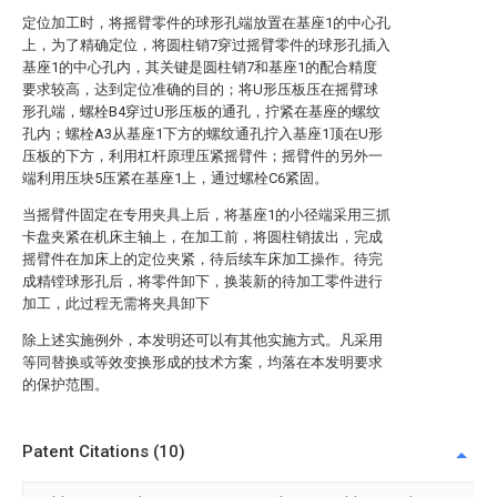
定位加工时，将摇臂零件的球形孔端放置在基座1的中心孔
上，为了精确定位，将圆柱销7穿过摇臂零件的球形孔插入
基座1的中心孔内，其关键是圆柱销7和基座1的配合精度
要求较高，达到定位准确的目的；将U形压板压在摇臂球
形孔端，螺栓B4穿过U形压板的通孔，拧紧在基座的螺纹
孔内；螺栓A3从基座1下方的螺纹通孔拧入基座1顶在U形
压板的下方，利用杠杆原理压紧摇臂件；摇臂件的另外一
端利用压块5压紧在基座1上，通过螺栓C6紧固。
当摇臂件固定在专用夹具上后，将基座1的小径端采用三抓
卡盘夹紧在机床主轴上，在加工前，将圆柱销拔出，完成
摇臂件在加床上的定位夹紧，待后续车床加工操作。待完
成精镗球形孔后，将零件卸下，换装新的待加工零件进行
加工，此过程无需将夹具卸下
除上述实施例外，本发明还可以有其他实施方式。凡采用
等同替换或等效变换形成的技术方案，均落在本发明要求
的保护范围。
Patent Citations (10)