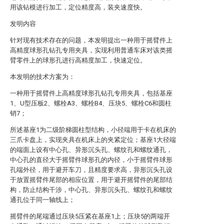
用该钻模进行加工，定位精度高，装夹速度快。
发明内容
针对现有技术存在的问题，本发明提出一种用于摇臂件上
高精度球形孔钻孔专用夹具，实现利用普通车床对该类摇
臂零件上的球形孔进行高精度加工，快速定位。
本发明的技术方案为：
一种用于摇臂件上高精度球形孔钻孔专用夹具，包括基座
1、U型压板2、螺栓A3、螺栓B4、压块5、螺栓C6和圆柱
销7；
所述基座1为二级阶梯圆柱型结构，小径端用于卡在机床的
三爪卡盘上，实现夹具在机床上的夹紧定位；基座1大径端
的端面上设有中心孔、异形沉头孔、螺纹孔和螺纹通孔，
中心孔的直径大于摇臂件球形孔的内径，小于摇臂件球形
孔端外径，用于避开车刀，且精度要求高，异形沉头孔设
于放置摇臂件尾部的相应位置，用于避开摇臂件的尾部结
构，防止结构干涉，中心孔、异形沉头孔、螺纹孔和螺纹
通孔位于同一轴线上；
摇臂件的尾端通过压块5压紧在基座1上；压块5的两端开