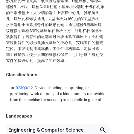
形孔钻孔专用夹具。该装置包括基座、U型压板、螺栓A、
螺栓B、压块、螺栓C和圆柱销；基座小径端用于卡在机床
的三爪卡盘上；大径端的端面上设有中心孔、异形沉头
孔、螺纹孔和螺纹通孔；U型压板为160度的V字型折板，
水平端用于压紧摇臂件的球形孔端，通过螺栓B与基座螺
纹连接；螺栓A穿过基座顶在折板下方，利用杠杆原理压
紧摇臂件；摇臂件的尾端通过压块压紧在基座上；圆柱销
穿过摇臂件的球形孔插入基座的中心孔，实现零件的精确
定位。本发明制造成本低，零部件结构简单，定位可靠，
加工难度低，便于后期的维修和保养，可用于锥面有孔类
零件的快速钻孔，提高了生产效率。
Classifications
B23Q3/12
Devices holding, supporting, or
positioning work or tools, of a kind normally removable
from the machine for securing to a spindle in general
Landscapes
Engineering & Computer Science