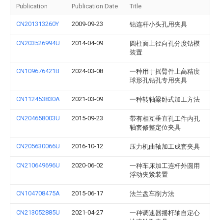
Publication
Publication Date
Title
CN201313260Y
2009-09-23
钻连杆小头孔用夹具
CN203526994U
2014-04-09
圆柱面上径向孔分度钻模
装置
CN109676421B
2024-03-08
一种用于摇臂件上高精度
球形孔钻孔专用夹具
CN112453830A
2021-03-09
一种转轴梁卧式加工方法
CN204658003U
2015-09-23
带有相互垂直孔工件内孔
轴套修整定位夹具
CN205630066U
2016-10-12
压力机曲轴加工成套夹具
CN210649696U
2020-06-02
一种车床加工连杆外圆用
浮动夹紧装置
CN104708475A
2015-06-17
法兰盘车削方法
CN213052885U
2021-04-27
一种调速器摇杆轴自定心