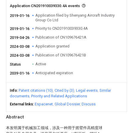
Application CN201910039330.4A events
Application filed by Shenyang Aircraft Industry
2019-01-16
Group Co Ltd
Priority to CN201910039330.4A
2019-01-16
Publication of CN109676421A
2019-04-26
Application granted
2024-03-08
Publication of CN109676421B
2024-03-08
Active
Status
Anticipated expiration
2039-01-16
Info
Patent citations (10)
Cited by (3)
Legal events
Similar
documents
Priority and Related Applications
External links
Espacenet
Global Dossier
Discuss
Abstract
本发明属于机械加工领域，涉及一种用于摇臂件高精度球