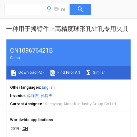
一种用于摇臂件上高精度球形孔钻孔专用夹具
CN109676421B
China
Download PDF
Find Prior Art
Similar
Other languages
English
Inventor
薛祥友
孙捷夫
Current Assignee
Shenyang Aircraft Industry Group Co Ltd
Worldwide applications
2019
CN