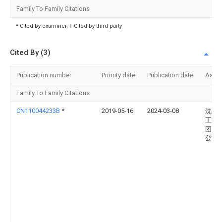
Family To Family Citations
* Cited by examiner, † Cited by third party
Cited By (3)
Publication number
Priority date
Publication date
Assi
Family To Family Citations
CN110044233B
*
2019-05-16
2024-03-08
沈阳
工业
团）
公司