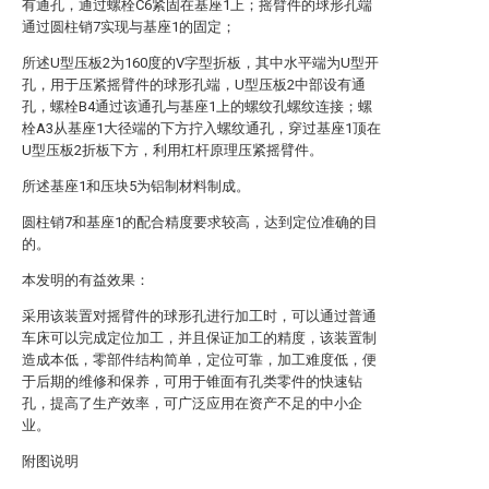
有通孔，通过螺栓C6紧固在基座1上；摇臂件的球形孔端
通过圆柱销7实现与基座1的固定；
所述U型压板2为160度的V字型折板，其中水平端为U型开
孔，用于压紧摇臂件的球形孔端，U型压板2中部设有通
孔，螺栓B4通过该通孔与基座1上的螺纹孔螺纹连接；螺
栓A3从基座1大径端的下方拧入螺纹通孔，穿过基座1顶在
U型压板2折板下方，利用杠杆原理压紧摇臂件。
所述基座1和压块5为铝制材料制成。
圆柱销7和基座1的配合精度要求较高，达到定位准确的目
的。
本发明的有益效果：
采用该装置对摇臂件的球形孔进行加工时，可以通过普通
车床可以完成定位加工，并且保证加工的精度，该装置制
造成本低，零部件结构简单，定位可靠，加工难度低，便
于后期的维修和保养，可用于锥面有孔类零件的快速钻
孔，提高了生产效率，可广泛应用在资产不足的中小企
业。
附图说明