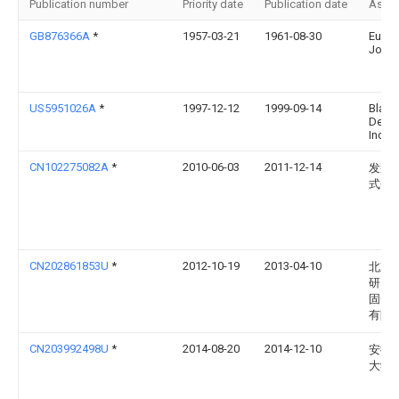
Publication number
Priority date
Publication date
Assi
GB876366A
*
1957-03-21
1961-08-30
Eurga
Jone
US5951026A
*
1997-12-12
1999-09-14
Black
Deck
Inc.
CN102275082A
*
2010-06-03
2011-12-14
发那
式会
CN202861853U
*
2012-10-19
2013-04-10
北京
研究
固安
有限
CN203992498U
*
2014-08-20
2014-12-10
安徽
大学