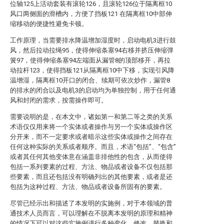
位轴125上活动套装有滚轮126，且滚轮126位于隔离框10
风口两侧面的滑槽内，方便了挡板121 在隔离框10中部伸
缩移动的便捷性避免卡顿。
工作原理，当需要排水降温增加湿度时，启动电机3进行鼓
风，然后拉动拉绳95，使得伸缩条塞94右移并挤压伸缩弹
簧97，使得伸缩条塞94左端面从漏管8的顶部移开，再拉
动拉杆123，使得挡板121从隔离框10中下移，实现引风降
温增湿，隔离框10开口的闭合、续期可依次炒作，漏管8
的排水的闭合以及电机3的启动均为单独控制，用于任何通
风和封闭的需求，按需操作即可。
需要说明的是，在本文中，诸如第一和第二等之类的关系
术语仅仅用来将一个实体或者操作与另一个实体或操作区
分开来，而不一定要求或者暗示这些实体或操作之间存在
任何这种实际的关系或者顺序。而且，术语“包括”、“包含”
或者其任何其他变体意在涵盖非排他性的包含，从而使得
包括一系列要素的过程、方法、物品或者设备不仅包括那
些要素，而且还包括没有明确列出的其他要素，或者是还
包括为这种过程、方法、物品或者设备所固有的要素。
尽管已经示出和描述了本发明的实施例，对于本领域的普
通技术人员而言，可以理解在不脱离本发明的原理和精神
的情况下可以对这些实施例进行多种变化、修改、替换和