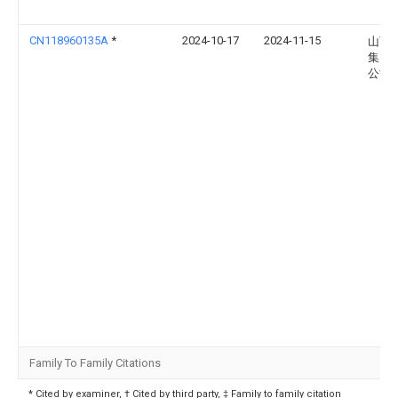
CN118960135A
*
2024-10-17
2024-11-15
山西
集团
公司
Family To Family Citations
* Cited by examiner, † Cited by third party, ‡ Family to family citation