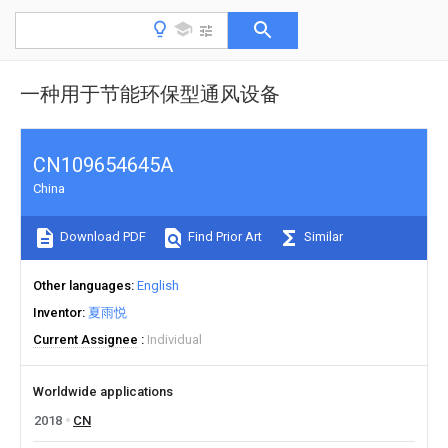
一种用于节能环保型通风设备
CN109654645A
China
Download PDF
Find Prior Art
Similar
Other languages
English
Inventor
夏雨悦
Current Assignee
Individual
Worldwide applications
2018
CN