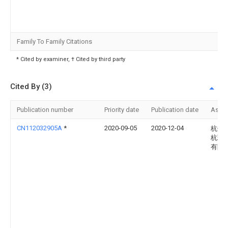
Family To Family Citations
* Cited by examiner, † Cited by third party
Cited By (3)
Publication number
Priority date
Publication date
Assi
CN112032905A
*
2020-09-05
2020-12-04
杭州
杭环
有限