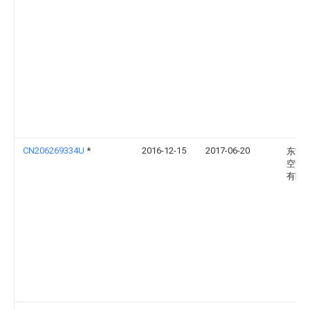
CN206269334U
*
2016-12-15
2017-06-20
东海
空调
有限