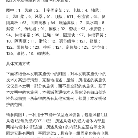
图3为本发明结构调节组件的示意图。
图中：1、风箱；2、十字固定架；3、电机；4、轴承；
5、风叶桨；6、风罩；61、顶板；611、分流管；62、侧
隔离板；63、面隔离板；64、底隔离板； 7、集水箱；8、
漏管；9、传动器；91、搁板；92、套板；93、橡胶套；
94、伸缩条塞；95、拉绳；96、固定块；97、伸缩弹簧；
10、隔离框；11、滑轮；12、调节组件；121、挡板；
122、限位块；123、拉杆；124、定位块；125、定位轴；
126、滚轮；13、磁铁块。
具体实施方式
下面将结合本发明实施例中的附图，对本发明实施例中的
技术方案进行清楚、完整地描述，显然，所描述的实施例
仅仅是本发明一部分实施例，而不是全部的实施例。基于
本发明中的实施例，本领域普通技术人员在没有做出创造
性劳动前提下所获得的所有其他实施例，都属于本发明保
护的范围。
请参阅图1，一种用于节能环保型通风设备，包括风箱1,且
风箱1型号为壁式DZ-11型，所述风箱1的嵌入墙体内部且
两端与墙体外部连通，所述风箱1 的内部从左至右等比例
固定安装有两组十字固定架2，且右侧一组固定套接有电机