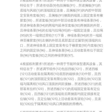
3.根据权利要求1所述的一种用于节能环保型通风设备，其
特征在于：所述传动器(9)包括搁板(91)，所述搁板(91)的
底端与风箱(1)的顶端固定连接，且搁板(91)的内腔中部固
定安装有套板(92)，且搁板(91)侧面的端面上固定套装有橡
胶套(93)，所述套板(92)的中部活动套装有伸缩条塞(94)，
所述伸缩条塞(94)的两端均延伸至套板(92)两侧面的外部，
且伸缩条塞(94)的右端与拉绳(95)的一端固定连接，且拉绳
(95)的另一端绕过滑轮(11)下垂，伸缩条塞(94)的另一端延
伸至橡胶套(93)左侧的外部且底部盖过过漏管(8)顶端的出
口，所述伸缩条塞上固定套装有位于橡胶套(93)与套板(92)
之间的固定块(96)，且伸缩条塞(94)上活动套装有位于固定
块(96)与套板(92)之间的伸缩弹簧(97)。
4.根据权利要求1所述的一种用于节能环保型通风设备，其
特征在于：所述调节组件(12)包括挡板(121)，所述挡板
(121)活动套装在隔离框(10)底部的磁铁块(13)中部，且挡
板(121)的顶部固定安装有限位块(122)，且限位块(122)顶
端与隔离框(10)风口顶面的间距接触，所述挡板(121)的底
部装有拉杆(123)，所述挡板(121)的底端固定套装有定位
块(124)，且挡板(121)的顶端前后两侧面均固定插接有定
位轴(125)，且定位轴(125)上活动套装有滚轮(126)，且滚
轮(126)位于隔离框(10)风口两侧面的滑槽内。