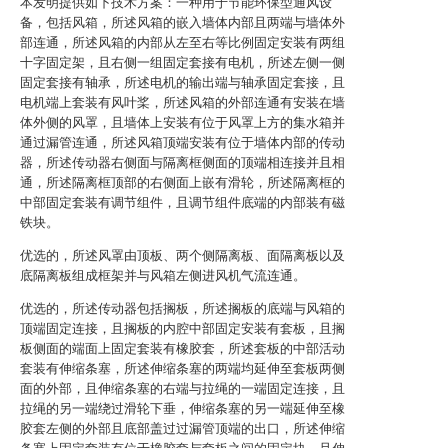
本发明提供如下技术方案：一种用于节能环保型通风设
备，包括风箱，所述风箱的嵌入墙体内部且两端与墙体外
部连通，所述风箱的内部从左至右等比例固定安装有两组
十字固定架，且右侧一组固定套接有电机，所述左侧一侧
固定套接有轴承，所述电机的输出端与轴承固定套接，且
电机端上套装有风叶桨，所述风箱的外部连通有安装在墙
体外侧的风罩，且墙体上安装有位于风罩上方的集水箱并
通过漏管连通，所述风箱顶端安装有位于墙体内部的传动
器，所述传动器右侧面与隔离框侧面的顶端相连接并且相
通，所述隔离框顶部的右侧面上嵌有滑轮，所述隔离框的
中部固定套装有调节组件，且调节组件底端的内部装有磁
铁块。
优选的，所述风罩由顶板、两个侧隔离板、面隔离板以及
底隔离板组成框架并与风箱左侧进风机气流连通。
优选的，所述传动器包括搁板，所述搁板的底端与风箱的
顶端固定连接，且搁板的内腔中部固定安装有套板，且搁
板侧面的端面上固定套装有橡胶套，所述套板的中部活动
套装有伸缩条塞，所述伸缩条塞的两端均延伸至套板两侧
面的外部，且伸缩条塞的右端与拉绳的一端固定连接，且
拉绳的另一端绕过滑轮下垂，伸缩条塞的另一端延伸至橡
胶套左侧的外部且底部盖过过漏管顶端的出口，所述伸缩