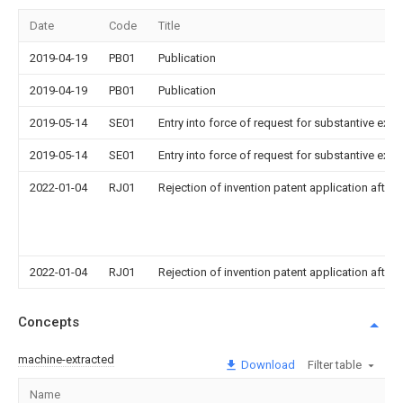
Date
Code
Title
2019-04-19
PB01
Publication
2019-04-19
PB01
Publication
2019-05-14
SE01
Entry into force of request for substantive exa
2019-05-14
SE01
Entry into force of request for substantive exa
2022-01-04
RJ01
Rejection of invention patent application after 
2022-01-04
RJ01
Rejection of invention patent application after 
Concepts
machine-extracted
Download
Filter table
Name
I