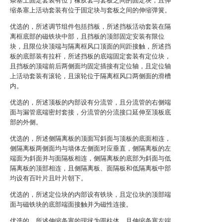
条塞上固定套装有位于橡胶套与套板之间的固定块，且伸
缩条塞上活动套装有位于固定块与套板之间的伸缩弹簧。
优选的，所述调节组件包括挡板，所述挡板活动套装在隔
离框底部的磁铁块中部，且挡板的顶部固定安装有限位
块，且限位块顶端与隔离框风口顶面的间距接触，所述挡
板的底部装有拉杆，所述挡板的底端固定套装有定位块，
且挡板的顶端前后两侧面均固定插接有定位轴，且定位轴
上活动套装有滚轮，且滚轮位于隔离框风口两侧面的滑槽
内。
优选的，所述顶板的内部设有分流管，且分流管的右侧端
面与漏管底端密封套接，分流管的分流接口延伸至顶板底
部的外侧。
优选的，所述侧隔离板的顶面写斜面与顶板的底面相连，
侧隔离板两侧面均与墙体左侧面对应垂直，侧隔离板的左
端面为斜面并与面隔板相连，侧隔离板的底部为斜面与低
隔离板的顶部相连，且侧隔离板、面隔板和低隔离板中部
均设有百叶片且叶片朝下。
优选的，所述定位块的内部设有铁块，且定位块的顶部端
面与磁铁块的底部端面接触并为磁性连接。
优选的，所述伸缩条塞的现状为圆柱体，且伸缩条塞左端