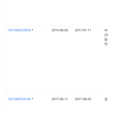
CN106322592A
*
2015-06-26
2017-01-11
中联
(天津
技有
司
CN106870416A
*
2017-03-11
2017-06-20
安聪