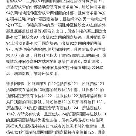
有套板92，且搁板91侧面的端面上固定套装有橡胶套93，
所述套板92的中部活动套装有伸缩条塞94，所述伸缩条塞
94的两端均延伸至套板92两侧面的外部，且伸缩条塞94的
右端与拉绳 95的一端固定连接，且拉绳95的另一端绕过滑
轮11下垂，伸缩条塞94的另一端延伸至橡胶套93左侧的外
部且底部盖过过漏管8顶端的出口，所述伸缩条塞上固定套
装有位于橡胶套93与套板92之间的固定块96，且伸缩条塞
94上活动套装有位于固定块96与套板92之间的伸缩弹簧
97，所述伸缩条塞94的现状为圆柱体，且伸缩条塞94左端
末形状为矩形，且接触面积大于漏管8顶端出口的面积，常
规情况伸缩条塞94左端末的矩形堵住漏管8，防止漏水，
但通过拉动拉绳95压缩伸缩弹簧97打开漏管8排水鼓风降
温，增加湿度，节能环保实用。
请参阅图3，所述调节组件12包括挡板121，所述挡板121
活动套装在隔离框10底部的磁铁块13中部，且挡板121的
顶部固定安装有限位块122，且限位块122顶端与隔离框10
风口顶面的间距接触，所述挡板121的底部装有拉杆 123，
所述挡板121的底端固定套装有定位块124，所述定位块
124的内部设有铁块，且定位块124的顶部端面与磁铁块13
的底部端面接触并为磁性连接，便有关闭挡板121挡住隔
离框10风口阻挡外接冷口气或者其他需求时的稳定性，且
挡板121的顶端前后两侧面均固定插接有定位轴125，且定