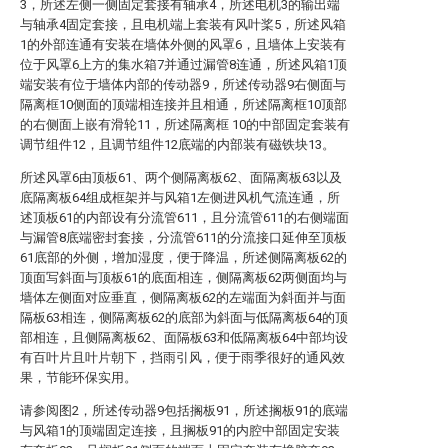
3，所述左侧一侧固定套接有轴承4，所述电机3的输出端
与轴承4固定套接，且电机端上套装有风叶桨5，所述风箱
1的外部连通有安装在墙体外侧的风罩6，且墙体上安装有
位于风罩6上方的集水箱7并通过漏管8连通，所述风箱1顶
端安装有位于墙体内部的传动器9，所述传动器9右侧面与
隔离框10侧面的顶端相连接并且相通，所述隔离框10顶部
的右侧面上嵌有滑轮11，所述隔离框 10的中部固定套装有
调节组件12，且调节组件12底端的内部装有磁铁块13。
所述风罩6由顶板61、两个侧隔离板62、面隔离板63以及
底隔离板64组成框架并与风箱1左侧进风机气流连通，所
述顶板61的内部设有分流管611，且分流管611的右侧端面
与漏管8底端密封套接，分流管611的分流接口延伸至顶板
61底部的外侧，增加湿度，便于降温，所述侧隔离板62的
顶面写斜面与顶板61的底面相连，侧隔离板62两侧面均与
墙体左侧面对应垂直，侧隔离板62的左端面为斜面并与面
隔板63相连，侧隔离板62的底部为斜面与低隔离板64的顶
部相连，且侧隔离板62、面隔板63和低隔离板64中部均设
有百叶片且叶片朝下，挡雨引风，便于雨季很好的通风效
果，节能环保实用。
请参阅图2，所述传动器9包括搁板91，所述搁板91的底端
与风箱1的顶端固定连接，且搁板91的内腔中部固定安装