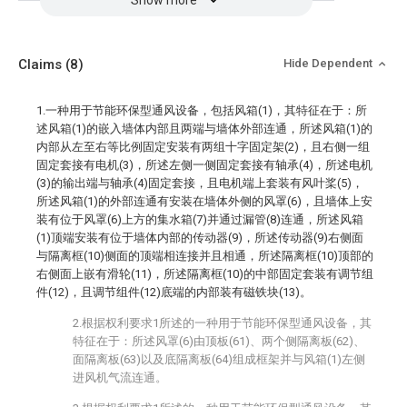
Show more
Claims
(8)
Hide Dependent
1.一种用于节能环保型通风设备，包括风箱(1)，其特征在于：所
述风箱(1)的嵌入墙体内部且两端与墙体外部连通，所述风箱(1)的
内部从左至右等比例固定安装有两组十字固定架(2)，且右侧一组
固定套接有电机(3)，所述左侧一侧固定套接有轴承(4)，所述电机
(3)的输出端与轴承(4)固定套接，且电机端上套装有风叶桨(5)，
所述风箱(1)的外部连通有安装在墙体外侧的风罩(6)，且墙体上安
装有位于风罩(6)上方的集水箱(7)并通过漏管(8)连通，所述风箱
(1)顶端安装有位于墙体内部的传动器(9)，所述传动器(9)右侧面
与隔离框(10)侧面的顶端相连接并且相通，所述隔离框(10)顶部的
右侧面上嵌有滑轮(11)，所述隔离框(10)的中部固定套装有调节组
件(12)，且调节组件(12)底端的内部装有磁铁块(13)。
2.根据权利要求1所述的一种用于节能环保型通风设备，其
特征在于：所述风罩(6)由顶板(61)、两个侧隔离板(62)、
面隔离板(63)以及底隔离板(64)组成框架并与风箱(1)左侧
进风机气流连通。