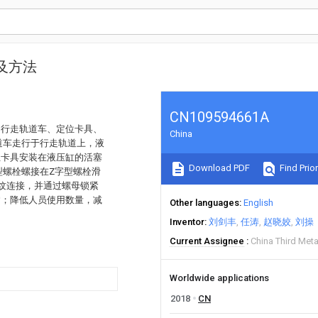
及方法
CN109594661A
、行走轨道车、定位卡具、
China
道车走行于行走轨道上，液
位卡具安装在液压缸的活塞
Download PDF
Find Prior
型螺栓螺接在Z字型螺栓滑
纹连接，并通过螺母锁紧
病；降低人员使用数量，减
Other languages
English
Inventor
刘剑丰
任涛
赵晓姣
刘操
Current Assignee
China Third Meta
Worldwide applications
2018
CN