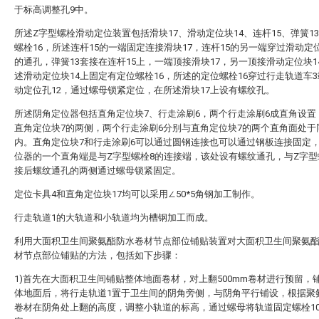
于标高调整孔9中。
所述Z字型螺栓滑动定位装置包括滑块17、滑动定位块14、连杆15、弹簧1
螺栓16，所述连杆15的一端固定连接滑块17，连杆15的另一端穿过滑动定位
的通孔，弹簧13套接在连杆15上，一端顶接滑块17，另一顶接滑动定位块1
述滑动定位块14上固定有定位螺栓16，所述的定位螺栓16穿过行走轨道车
动定位孔12，通过螺母锁紧定位，在所述滑块17上设有螺纹孔。
所述阴角定位器包括直角定位块7、行走涂刷6，两个行走涂刷6成直角设置
直角定位块7的两侧，两个行走涂刷6分别与直角定位块7的两个直角面处于
内。直角定位块7和行走涂刷6可以通过圆钢连接也可以通过钢板连接固定
位器的一个直角端是与Z字型螺栓8的连接端，该处设有螺纹通孔，与Z字型
接后螺纹通孔的两侧通过螺母锁紧固定。
定位卡具4和直角定位块17均可以采用∠50*5角钢加工制作。
行走轨道1的大轨道和小轨道均为槽钢加工而成。
利用大面积卫生间聚氨酯防水卷材节点部位铺贴装置对大面积卫生间聚氨
材节点部位铺贴的方法，包括如下步骤：
1)首先在大面积卫生间铺贴整体地面卷材，对上翻500mm卷材进行预留，
体地面后，将行走轨道1置于卫生间的阴角旁侧，与阴角平行铺设，根据聚
卷材在阴角处上翻的高度，调整小轨道的标高，通过螺母将轨道固定螺栓1