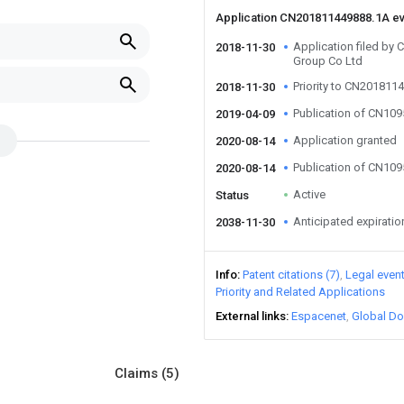
Application CN201811449888.1A e
Application filed by C
2018-11-30
Group Co Ltd
Priority to CN201811
2018-11-30
Publication of CN10
2019-04-09
Application granted
2020-08-14
Publication of CN10
2020-08-14
Active
Status
Anticipated expiratio
2038-11-30
Info
Patent citations (7)
Legal even
Priority and Related Applications
External links
Espacenet
Global Do
Claims
(5)