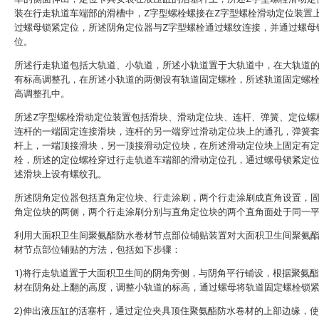
装在行走轨道车端部的滑槽中，Z字型螺栓螺接在Z字型螺栓滑动定位装置
过螺母锁紧定位，所述阴角定位器与Z字型螺栓通过螺纹连接，并通过螺母
位。
所述行走轨道包括大轨道、小轨道，所述小轨道置于大轨道中，在大轨道
有标高调整孔，在所述小轨道的两侧设有轨道固定螺栓，所述轨道固定螺
高调整孔中。
所述Z字型螺栓滑动定位装置包括滑块、滑动定位块、连杆、弹簧、定位螺
连杆的一端固定连接滑块，连杆的另一端穿过滑动定位块上的通孔，弹簧
杆上，一端顶接滑块，另一顶接滑动定位块，在所述滑动定位块上固定有
栓，所述的定位螺栓穿过行走轨道车端部的滑动定位孔，通过螺母锁紧定
述滑块上设有螺纹孔。
所述阴角定位器包括直角定位块、行走涂刷，两个行走涂刷成直角设置，
角定位块的两侧，两个行走涂刷分别与直角定位块的两个直角面处于同一
利用大面积卫生间聚氨酯防水卷材节点部位铺贴装置对大面积卫生间聚氨
材节点部位铺贴的方法，包括如下步骤：
1)将行走轨道置于大面积卫生间的阴角旁侧，与阴角平行铺设，根据聚氨
材在阴角处上翻的高度，调整小轨道的标高，通过螺母将轨道固定螺栓锁
2)伸出液压缸的活塞杆，通过定位夹具顶住聚氨酯防水卷材的上部边缘，