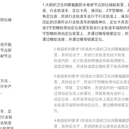
1.大面积卫生间聚氨酯防水卷材节点部位铺贴装置
道、行走轨道车、定位卡具、液压缸、Z字型螺栓、
角定位器，所述行走轨道车走行于行走轨道上，液压
点部位铺
压缸的活塞杆从行走轨道车的侧面伸出，定位卡具安
述Z字型螺栓滑动定位装置安装在行走轨道车端部的
字型螺栓滑动定位装置上，并通过螺母锁紧定位，所
通过螺纹连接，并通过螺母锁紧定位。
量也不能
2.根据权利要求1所述的大面积卫生间聚氨酯
其节点部
置，其特征在于，所述行走轨道包括大轨道、
卷材节点
轨道内部，在大轨道的两侧设有标高调整孔，
道固定螺栓，所述轨道固定螺栓置于标高调整
3.根据权利要求1所述的大面积卫生间聚氨酯
及方法，
置，其特征在于，所述Z字型螺栓滑动定位装
刷不牢产
连杆、弹簧、定位螺栓，所述连杆的一端固定
量。
过滑动定位块上的通孔，弹簧套接在连杆上，
动定位块，在所述滑动定位块上固定有定位螺
走轨道车端部的滑动定位孔，通过螺母锁紧定
孔。
道车、定
述行走轨
4.根据权利要求1所述的大面积卫生间聚氨酯
行走轨道
置，其特征在于，所述阴角定位器包括直角定
位装置安