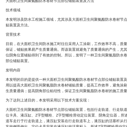
大面积卫生间聚氨酯防水卷材节点部位铺贴装置及方法
技术领域
本发明涉及防水工程施工领域，尤其涉及大面积卫生间聚氨酯防水卷材节
贴装置及方法。
背景技术
目前，在大面积卫生间防水施工时往往采用人工涂刷，工作效率不高，质
保证，铺贴效果易产生质量通病。而该装置就避免了质量通病的产生，尤
位阴角位置铺贴得到了有效的控制。所以，发明了一种卫生间聚氨脂防水
部位铺贴装置。
发明内容
本发明的目的是提供一种大面积卫生间聚氨酯防水卷材节点部位铺贴装置
用以提高大面积卫生间聚氨脂防水卷材铺贴质量，提高工作效率，避免涂
生质量通病；提高阴角部位粘结性，保证卫生间聚氨脂防水卷材的施工质
为了达到上述目的，本发明采用以下技术方案实现：
大面积卫生间聚氨酯防水卷材节点部位铺贴装置，包括行走轨道、行走轨
位卡具、液压缸、Z字型螺栓、Z字型螺栓滑动定位装置、阴角定位器，所
道车走行于行走轨道上，液压缸安装在行走轨道车上，液压缸的活塞杆从
车的侧面伸出，定位卡具安装在液压缸的活塞杆上，所述Z字型螺栓滑动定