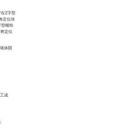
拧在Z字型
角定位块
字型螺栓
母将定位
着墙体阴
施工成
；