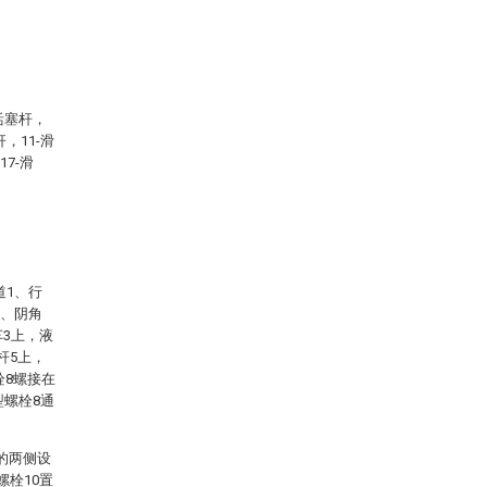
活塞杆，
，11-滑
17-滑
道1、行
置、阴角
车3上，液
杆5上，
栓8螺接在
螺栓8通
的两侧设
螺栓10置