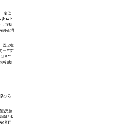
3、定位
块14上
4，在所
3端部的滑
，固定在
同一平面
，阴角定
螺栓8螺
酯防水卷
铺贴完整
氨酯防水
0锁紧固