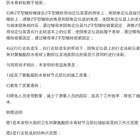
防水卷材贴敷于墙面；
3)将Z字型螺栓螺接在Z字型螺栓滑动定位装置的滑块上，将阴角定位器旋
螺栓上，调整Z字型螺栓的角度和阴角定位器的角度，使阴角定位器上的直
与墙体阴角相对应，通过螺母将阴角定位器与Z字型螺栓锁紧固定，调整Z
滑动定位装置在行走轨道车上的位置，使阴角定位器贴服于卷材，通过螺
螺栓锁紧固定，通过螺母将Z字型螺栓锁紧固定；
4)运行行走轨道车，在行走轨道车的带动下，阴角定位器上的行走涂刷沿
角对聚氨酯防水卷材上翻部位及地面部位的基层介质同时进行涂刷。
与现有技术相比，本发明的有益效果是：
1)提高了聚氨脂防水卷材节点部位的施工质量；
2)避免了质量通病；
3)降低人员使用数量，减少了测量人员的跟踪，提高了工作效率，降低了
本。
附图说明
图1是本发明大面积卫生间聚氨酯防水卷材节点部位铺贴装置的工作示意图
图2是行走轨道的结构示意图；