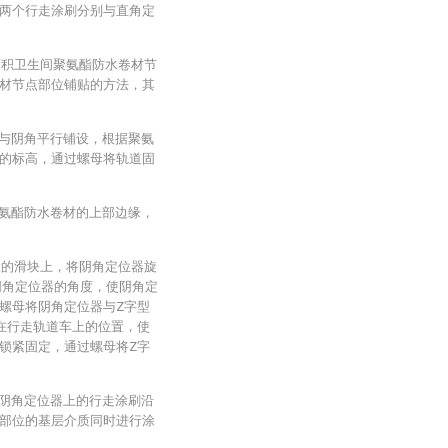
两个行走涂刷分别与直角定
大面积卫生间聚氨酯防水卷材节
材节点部位铺贴的方法，其
，与阴角平行铺设，根据聚氨
的标高，通过螺母将轨道固
聚氨酯防水卷材的上部边缘，
置的滑块上，将阴角定位器旋
阴角定位器的角度，使阴角定
螺母将阴角定位器与Z字型
在行走轨道车上的位置，使
锁紧固定，通过螺母将Z字
，阴角定位器上的行走涂刷沿
部位的基层介质同时进行涂