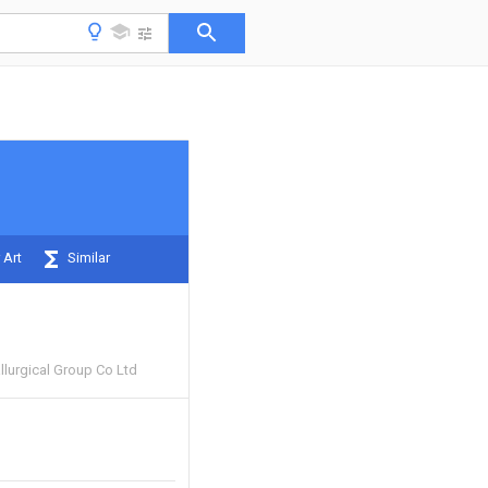
 Art
Similar
llurgical Group Co Ltd