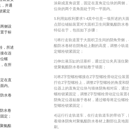
涂刷成直角设置，固定在直角定位块的两侧，
上，并通
位块的两个直角面处于同一平面内。
锁紧定
5.利用如权利要求1-4其中任意一项所述的
点部位铺贴装置对大面积卫生间聚氨酯防水卷
的两侧设
特征在于，包括如下步骤：
栓置于标
1)将行走轨道置于大面积卫生间的阴角旁侧
酯防水卷材在阴角处上翻的高度，调整小轨道
栓，所述
定螺栓锁紧固定；
套接在连
定位螺
2)伸出液压缸的活塞杆，通过定位夹具顶住
位，在所
使聚氨酯防水卷材贴敷于墙面；
3)将Z字型螺栓螺接在Z字型螺栓滑动定位装
固定在直
拧在Z字型螺栓上，调整Z字型螺栓的角度和
平面内。
位器上的直角定位块与墙体阴角相对应，通过
螺栓锁紧固定，调整Z字型螺栓滑动定位装置
酯防水卷
阴角定位器贴服于卷材，通过螺母将定位螺栓
型螺栓锁紧固定；
酯防水卷
4)运行行走轨道车，在行走轨道车的带动下
紧固定；
着墙体阴角对聚氨酯防水卷材上翻部位及地面
使聚氨酯
刷。