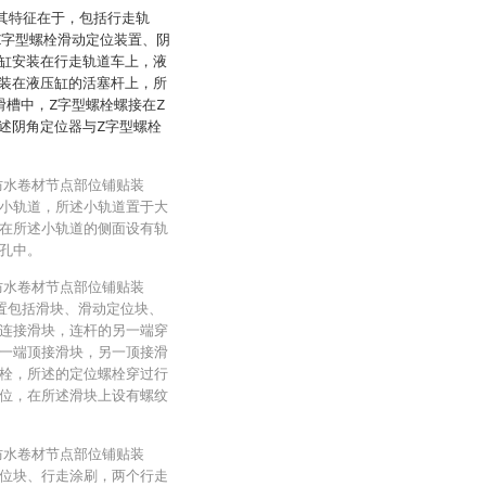
，其特征在于，包括行走轨
Z字型螺栓滑动定位装置、阴
缸安装在行走轨道车上，液
装在液压缸的活塞杆上，所
滑槽中，Z字型螺栓螺接在Z
述阴角定位器与Z字型螺栓
防水卷材节点部位铺贴装
小轨道，所述小轨道置于大
在所述小轨道的侧面设有轨
孔中。
防水卷材节点部位铺贴装
置包括滑块、滑动定位块、
连接滑块，连杆的另一端穿
一端顶接滑块，另一顶接滑
栓，所述的定位螺栓穿过行
位，在所述滑块上设有螺纹
防水卷材节点部位铺贴装
位块、行走涂刷，两个行走