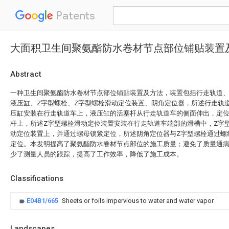
Patents
大面积卫生间聚氨酯防水卷材节点部位铺贴装置
Abstract
一种卫生间聚氨酯防水卷材节点部位铺贴装置及方法，装置包括行走轨道
液压缸、Z字型螺栓、Z字型螺栓滑动定位装置、阴角定位器，所述行走轨
压缸安装在行走轨道车上，液压缸的活塞杆从行走轨道车的侧面伸出，定
杆上，所述Z字型螺栓滑动定位装置安装在行走轨道车端部的滑槽中，Z字
动定位装置上，并通过螺母锁紧定位，所述阴角定位器与Z字型螺栓通过螺
定位。本发明提高了聚氨酯防水卷材节点部位的施工质量；避免了质量通
少了测量人员的跟踪，提高了工作效率，降低了施工成本。
Classifications
E04B1/665
Sheets or foils impervious to water and water vapor
Landscapes