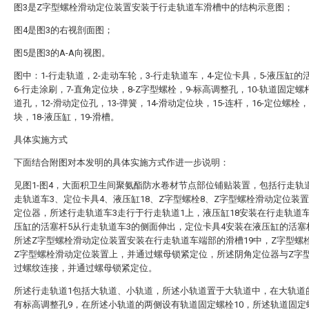
图3是Z字型螺栓滑动定位装置安装于行走轨道车滑槽中的结构示意图；
图4是图3的右视剖面图；
图5是图3的A-A向视图。
图中：1-行走轨道，2-走动车轮，3-行走轨道车，4-定位卡具，5-液压缸的
6-行走涂刷，7-直角定位块，8-Z字型螺栓，9-标高调整孔，10-轨道固定螺杆
道孔，12-滑动定位孔，13-弹簧，14-滑动定位块，15-连杆，16-定位螺栓，
块，18-液压缸，19-滑槽。
具体实施方式
下面结合附图对本发明的具体实施方式作进一步说明：
见图1-图4，大面积卫生间聚氨酯防水卷材节点部位铺贴装置，包括行走轨
走轨道车3、定位卡具4、液压缸18、Z字型螺栓8、Z字型螺栓滑动定位装
定位器，所述行走轨道车3走行于行走轨道1上，液压缸18安装在行走轨道
压缸的活塞杆5从行走轨道车3的侧面伸出，定位卡具4安装在液压缸的活塞
所述Z字型螺栓滑动定位装置安装在行走轨道车端部的滑槽19中，Z字型螺
Z字型螺栓滑动定位装置上，并通过螺母锁紧定位，所述阴角定位器与Z字型
过螺纹连接，并通过螺母锁紧定位。
所述行走轨道1包括大轨道、小轨道，所述小轨道置于大轨道中，在大轨道
有标高调整孔9，在所述小轨道的两侧设有轨道固定螺栓10，所述轨道固定