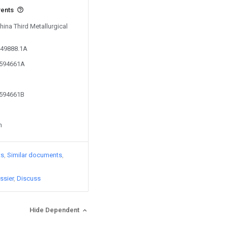
vents
hina Third Metallurgical
449888.1A
9594661A
9594661B
n
ts
Similar documents
ssier
Discuss
Hide Dependent