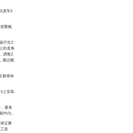
轨道车3
，使聚氨
旋拧在Z
上的直角
，调整Z
，通过螺
沿着墙体
3上安装
性，避免
涂刷均匀。
可保证聚
施工质