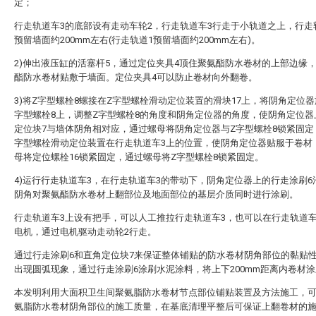
定；
行走轨道车3的底部设有走动车轮2，行走轨道车3行走于小轨道之上，行走
预留墙面约200mm左右(行走轨道1预留墙面约200mm左右)。
2)伸出液压缸的活塞杆5，通过定位夹具4顶住聚氨酯防水卷材的上部边缘
酯防水卷材贴敷于墙面。定位夹具4可以防止卷材向外翻卷。
3)将Z字型螺栓8螺接在Z字型螺栓滑动定位装置的滑块17上，将阴角定位器
字型螺栓8上，调整Z字型螺栓8的角度和阴角定位器的角度，使阴角定位器
定位块7与墙体阴角相对应，通过螺母将阴角定位器与Z字型螺栓8锁紧固定
字型螺栓滑动定位装置在行走轨道车3上的位置，使阴角定位器贴服于卷材
母将定位螺栓16锁紧固定，通过螺母将Z字型螺栓8锁紧固定。
4)运行行走轨道车3，在行走轨道车3的带动下，阴角定位器上的行走涂刷6
阴角对聚氨酯防水卷材上翻部位及地面部位的基层介质同时进行涂刷。
行走轨道车3上设有把手，可以人工推拉行走轨道车3，也可以在行走轨道车
电机，通过电机驱动走动轮2行走。
通过行走涂刷6和直角定位块7来保证整体铺贴的防水卷材阴角部位的黏贴
出现圆弧现象，通过行走涂刷6涂刷水泥涂料，将上下200mm距离内卷材
本发明利用大面积卫生间聚氨脂防水卷材节点部位铺贴装置及方法施工，
氨脂防水卷材阴角部位的施工质量，在基底清理平整后可保证上翻卷材的