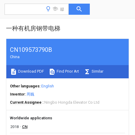
一种有机房钢带电梯
CN109573790B
China
Download PDF
Find Prior Art
Similar
Other languages
English
Inventor
周巍
Current Assignee
Ningbo Hongda Elevator Co Ltd
Worldwide applications
2018
CN