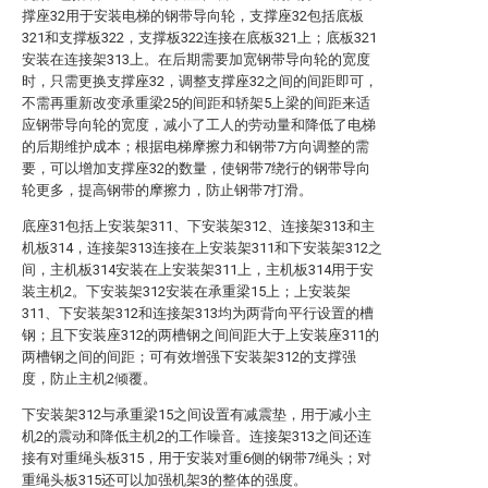
撑座32用于安装电梯的钢带导向轮，支撑座32包括底板
321和支撑板322，支撑板322连接在底板321上；底板321
安装在连接架313上。在后期需要加宽钢带导向轮的宽度
时，只需更换支撑座32，调整支撑座32之间的间距即可，
不需再重新改变承重梁25的间距和轿架5上梁的间距来适
应钢带导向轮的宽度，减小了工人的劳动量和降低了电梯
的后期维护成本；根据电梯摩擦力和钢带7方向调整的需
要，可以增加支撑座32的数量，使钢带7绕行的钢带导向
轮更多，提高钢带的摩擦力，防止钢带7打滑。
底座31包括上安装架311、下安装架312、连接架313和主
机板314，连接架313连接在上安装架311和下安装架312之
间，主机板314安装在上安装架311上，主机板314用于安
装主机2。下安装架312安装在承重梁15上；上安装架
311、下安装架312和连接架313均为两背向平行设置的槽
钢；且下安装座312的两槽钢之间间距大于上安装座311的
两槽钢之间的间距；可有效增强下安装架312的支撑强
度，防止主机2倾覆。
下安装架312与承重梁15之间设置有减震垫，用于减小主
机2的震动和降低主机2的工作噪音。连接架313之间还连
接有对重绳头板315，用于安装对重6侧的钢带7绳头；对
重绳头板315还可以加强机架3的整体的强度。