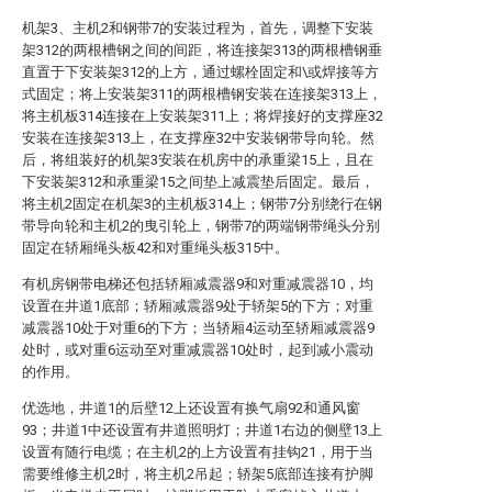
机架3、主机2和钢带7的安装过程为，首先，调整下安装
架312的两根槽钢之间的间距，将连接架313的两根槽钢垂
直置于下安装架312的上方，通过螺栓固定和\或焊接等方
式固定；将上安装架311的两根槽钢安装在连接架313上，
将主机板314连接在上安装架311上；将焊接好的支撑座32
安装在连接架313上，在支撑座32中安装钢带导向轮。然
后，将组装好的机架3安装在机房中的承重梁15上，且在
下安装架312和承重梁15之间垫上减震垫后固定。最后，
将主机2固定在机架3的主机板314上；钢带7分别绕行在钢
带导向轮和主机2的曳引轮上，钢带7的两端钢带绳头分别
固定在轿厢绳头板42和对重绳头板315中。
有机房钢带电梯还包括轿厢减震器9和对重减震器10，均
设置在井道1底部；轿厢减震器9处于轿架5的下方；对重
减震器10处于对重6的下方；当轿厢4运动至轿厢减震器9
处时，或对重6运动至对重减震器10处时，起到减小震动
的作用。
优选地，井道1的后壁12上还设置有换气扇92和通风窗
93；井道1中还设置有井道照明灯；井道1右边的侧壁13上
设置有随行电缆；在主机2的上方设置有挂钩21，用于当
需要维修主机2时，将主机2吊起；轿架5底部连接有护脚