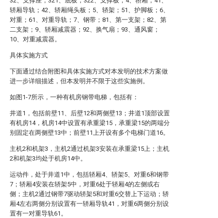
32、支撑座；321、底板；322、支撑板；4、轿厢；41、
轿厢导轨；42、轿厢绳头板；5、轿架；51、护脚板；6、
对重；61、对重导轨；7、钢带；81、第一支架；82、第
二支架；9、轿厢减震器；92、换气扇；93、通风窗；
10、对重减震器。
具体实施方式
下面通过结合附图和具体实施方式对本发明的技术方案做
进一步详细描述，但本发明并不限于这些实施例。
如图1-7所示，一种有机房钢带电梯，包括有：
井道1，包括前壁11、后壁12和两侧壁13；井道1顶部设置
有机房14，机房14中设置有承重梁15，承重梁15的两端分
别固定在两侧壁13中；前壁11上开设有多个电梯门道16。
主机2和机架3，主机2通过机架3安装在承重梁15上；主机
2和机架3均处于机房14中。
运动件，处于井道1中，包括轿厢4、轿架5、对重6和钢带
7；轿厢4安装在轿架5中，对重6处于轿厢4的左侧或右
侧；主机2通过钢带7驱动轿架5和对重6交替上下运动；轿
厢4左右两侧分别设置有一轿厢导轨41，对重6两侧分别设
置有一对重导轨61。