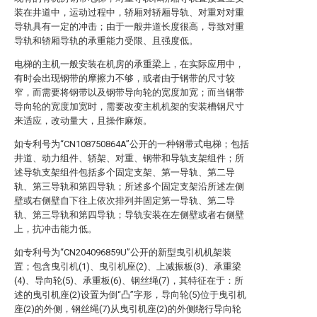
装在井道中，运动过程中，轿厢对轿厢导轨、对重对对重
导轨具有一定的冲击；由于一般井道长度很高，导致对重
导轨和轿厢导轨的承重能力受限、且强度低。
电梯的主机一般安装在机房的承重梁上，在实际应用中，
有时会出现钢带的摩擦力不够，或者由于钢带的尺寸较
窄，而需要将钢带以及钢带导向轮的宽度加宽；而当钢带
导向轮的宽度加宽时，需要改变主机机架的安装槽钢尺寸
来适应，改动量大，且操作麻烦。
如专利号为“CN108750864A”公开的一种钢带式电梯；包括
井道、动力组件、轿架、对重、钢带和导轨支架组件；所
述导轨支架组件包括多个固定支架、第一导轨、第二导
轨、第三导轨和第四导轨；所述多个固定支架沿所述左侧
壁或右侧壁自下往上依次排列并固定第一导轨、第二导
轨、第三导轨和第四导轨；导轨安装在左侧壁或者右侧壁
上，抗冲击能力低。
如专利号为“CN204096859U”公开的新型曳引机机架装
置；包含曳引机(1)、曳引机座(2)、上减振板(3)、承重梁
(4)、导向轮(5)、承重板(6)、钢丝绳(7)，其特征在于：所
述的曳引机座(2)设置为倒“凸”字形，导向轮(5)位于曳引机
座(2)的外侧，钢丝绳(7)从曳引机座(2)的外侧绕行导向轮