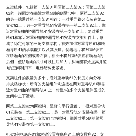
支架组件，包括第一支架81和两第二支架82；两第二支架
82的一端固定在靠近对重6侧的侧壁13中，两第二支架82
的另一端通过第一支架81相连；一对重导轨61安装在第二
支架82上，另一对重导轨61安装在另一第二支架82上，靠
近对重6侧的轿厢导轨41安装在第一支架81上；两对重导
轨61和靠近对重6侧的轿厢导轨41安装在支架组件上，形
成了稳定可靠的三角支撑结构，有效加强对重导轨61和轿
厢导轨41的承载能力以及其强度。优选地，将对重6设置
在轿厢4的左侧或者右侧，相比于将对重6设置在轿厢4的
后侧，使轿厢4的尺寸可以往后加大，从而能有效提高井道
1的空间利用率，电梯结构更紧凑。
支架组件的数量为多个，沿对重导轨61的长度方向分布，
排成楼梯状；所有的支架组件均连接在两对重导轨61和靠
近对重6侧的轿厢导轨41上，对重6在多个支架组件围成的
空间中上下运动。
两第二支架82为两槽钢，呈背向平行设置，一根对重导轨
61安装在一第二支架82上，另一对重导轨61安装在另一第
二支架82上；第一支架81也为槽钢，靠近对重6侧的轿厢
导轨41安装在第一支架81上。
机架3包括底座31和对称设置在底座31上的支撑座32；支