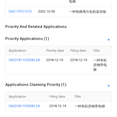
电梯
CN217972137U
2022-12-06
一种电梯曳引机机架挂板
Priority And Related Applications
Priority Applications (1)
Application
Priority date
Filing date
Title
CN201811555385.2A
2018-12-19
2018-12-19
一种有机
房钢带电
梯
Applications Claiming Priority (1)
Application
Filing date
Title
CN201811555385.2A
2018-12-19
一种有机房钢带电梯