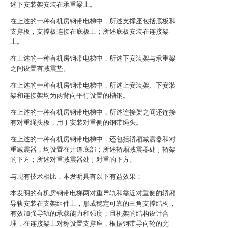
述下安装架安装在承重梁上。
在上述的一种有机房钢带电梯中，所述支撑座包括底板和
支撑板，支撑板连接在底板上；所述底板安装在连接架
上。
在上述的一种有机房钢带电梯中，所述下安装架与承重梁
之间设置有减震垫。
在上述的一种有机房钢带电梯中，所述上安装架、下安装
架和连接架均为两背向平行设置的槽钢。
在上述的一种有机房钢带电梯中，所述连接架之间还连接
有对重绳头板，用于安装对重侧的钢带绳头。
在上述的一种有机房钢带电梯中，还包括轿厢减震器和对
重减震器，均设置在井道底部；所述轿厢减震器处于轿架
的下方；所述对重减震器处于对重的下方。
与现有技术相比，本发明具有以下有益效果：
本发明的有机房钢带电梯两对重导轨和靠近对重侧的轿厢
导轨安装在支架组件上，形成稳定可靠的三角支撑结构，
有效加强导轨的承载能力和强度；且机架的结构设计合
理，在连接架上对称设置支撑座，根据钢带导向轮的宽