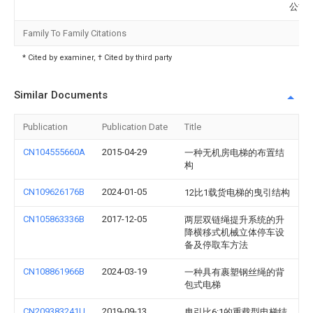
公司
Family To Family Citations
* Cited by examiner, † Cited by third party
Similar Documents
Publication
Publication Date
Title
CN104555660A
2015-04-29
一种无机房电梯的布置结
构
CN109626176B
2024-01-05
12比1载货电梯的曳引结构
CN105863336B
2017-12-05
两层双链绳提升系统的升
降横移式机械立体停车设
备及停取车方法
CN108861966B
2024-03-19
一种具有裹塑钢丝绳的背
包式电梯
CN209383241U
2019-09-13
曳引比6:1的重载型电梯结