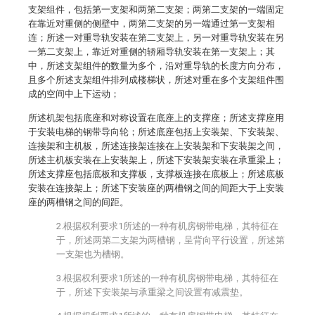
支架组件，包括第一支架和两第二支架；两第二支架的一端固定
在靠近对重侧的侧壁中，两第二支架的另一端通过第一支架相
连；所述一对重导轨安装在第二支架上，另一对重导轨安装在另
一第二支架上，靠近对重侧的轿厢导轨安装在第一支架上；其
中，所述支架组件的数量为多个，沿对重导轨的长度方向分布，
且多个所述支架组件排列成楼梯状，所述对重在多个支架组件围
成的空间中上下运动；
所述机架包括底座和对称设置在底座上的支撑座；所述支撑座用
于安装电梯的钢带导向轮；所述底座包括上安装架、下安装架、
连接架和主机板，所述连接架连接在上安装架和下安装架之间，
所述主机板安装在上安装架上，所述下安装架安装在承重梁上；
所述支撑座包括底板和支撑板，支撑板连接在底板上；所述底板
安装在连接架上；所述下安装座的两槽钢之间的间距大于上安装
座的两槽钢之间的间距。
2.根据权利要求1所述的一种有机房钢带电梯，其特征在
于，所述两第二支架为两槽钢，呈背向平行设置，所述第
一支架也为槽钢。
3.根据权利要求1所述的一种有机房钢带电梯，其特征在
于，所述下安装架与承重梁之间设置有减震垫。