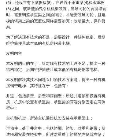
(5)；还设置有下减振板(8)，它设置于承重梁(4)和承重板
(6)之间。该新型的曳引机机架装置，当导向轮的宽度增宽
时，需要调整承重梁之间的间距，才能安装导向轮，且电
梯的轿架上梁的宽度也同样需要加宽；改动量大，操作复
杂。
为了解决现有技术的不足，需要设计一种结构稳定、后期
维护简便且成本低的有机房钢带电梯。
发明内容
本发明的目的在于，针对现有技术的上述不足，提出一种
结构稳定、后期维护简便且成本低的有机房钢带电梯。
本发明解决其技术问题采用的技术方案是，提出一种有机
房钢带电梯，其特征在于，包括有：
井道，包括前壁、后壁和两侧壁；所述井道顶部设置有机
房，机房中设置有承重梁，承重梁的两端分别固定在两侧
壁中；
主机和机架，所述主机通过机架安装在承重梁上；
运动件，处于井道中，包括轿厢、轿架、对重和钢带；所
述轿厢安装在轿架中，所述对重处于轿厢的左侧或右侧；