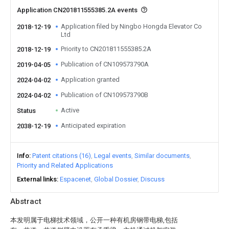
Application CN201811555385.2A events
Application filed by Ningbo Hongda Elevator Co
2018-12-19
Ltd
Priority to CN201811555385.2A
2018-12-19
Publication of CN109573790A
2019-04-05
Application granted
2024-04-02
Publication of CN109573790B
2024-04-02
Active
Status
Anticipated expiration
2038-12-19
Info
Patent citations (16)
Legal events
Similar documents
Priority and Related Applications
External links
Espacenet
Global Dossier
Discuss
Abstract
本发明属于电梯技术领域，公开一种有机房钢带电梯,包括