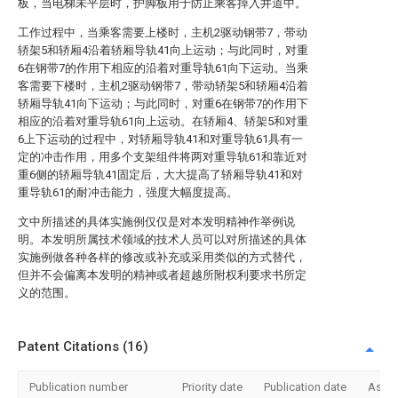
板，当电梯未平层时，护脚板用于防止乘客掉入井道中。
工作过程中，当乘客需要上楼时，主机2驱动钢带7，带动
轿架5和轿厢4沿着轿厢导轨41向上运动；与此同时，对重
6在钢带7的作用下相应的沿着对重导轨61向下运动。当乘
客需要下楼时，主机2驱动钢带7，带动轿架5和轿厢4沿着
轿厢导轨41向下运动；与此同时，对重6在钢带7的作用下
相应的沿着对重导轨61向上运动。在轿厢4、轿架5和对重
6上下运动的过程中，对轿厢导轨41和对重导轨61具有一
定的冲击作用，用多个支架组件将两对重导轨61和靠近对
重6侧的轿厢导轨41固定后，大大提高了轿厢导轨41和对
重导轨61的耐冲击能力，强度大幅度提高。
文中所描述的具体实施例仅仅是对本发明精神作举例说
明。本发明所属技术领域的技术人员可以对所描述的具体
实施例做各种各样的修改或补充或采用类似的方式替代，
但并不会偏离本发明的精神或者超越所附权利要求书所定
义的范围。
Patent Citations (16)
Publication number
Priority date
Publication date
Assi