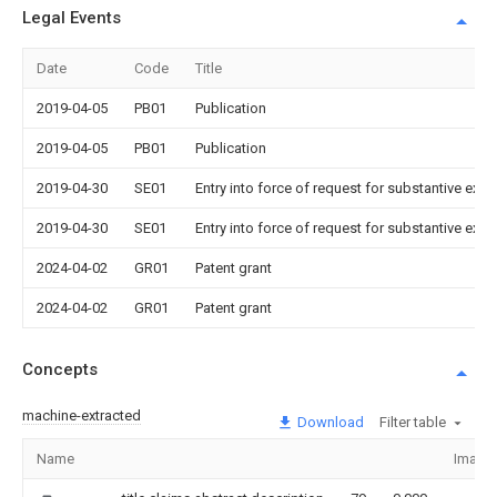
Legal Events
Date
Code
Title
2019-04-05
PB01
Publication
2019-04-05
PB01
Publication
2019-04-30
SE01
Entry into force of request for substantive exa
2019-04-30
SE01
Entry into force of request for substantive exa
2024-04-02
GR01
Patent grant
2024-04-02
GR01
Patent grant
Concepts
machine-extracted
Download
Filter table
Name
Image