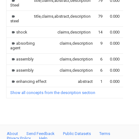
title,claims,abstract,description
79
0.000
Steel
title,claims,abstract,description
79
0.000
steel
shock
claims,description
14
0.000
absorbing
claims,description
9
0.000
agent
assembly
claims,description
6
0.000
assembly
claims,description
6
0.000
enhancing effect
abstract
1
0.000
Show all concepts from the description section
About
Send Feedback
Public Datasets
Terms
Privacy Policy
Help