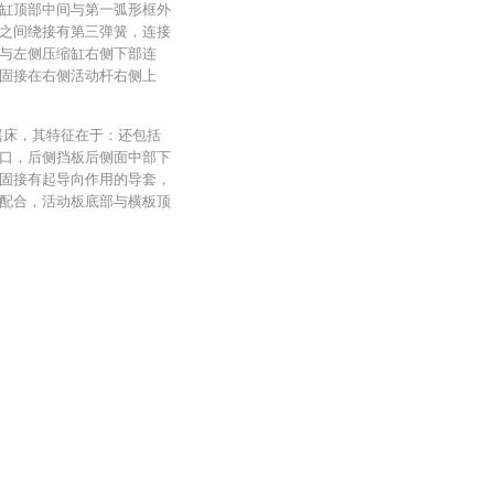
缸顶部中间与第一弧形框外
之间绕接有第三弹簧，连接
与左侧压缩缸右侧下部连
固接在右侧活动杆右侧上
摇床，其特征在于：还包括
口，后侧挡板后侧面中部下
固接有起导向作用的导套，
配合，活动板底部与横板顶