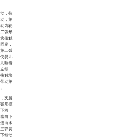
移动，拉
移动，第
带动齿轮
第二弧形
触块接触
板固定，
动第二弧
而使婴儿
婴儿睡着
向左移
与接触块
而带动第
出。
时，支腿
二弧形框
向下移
活塞向下
，进而水
第三弹簧
向下移动