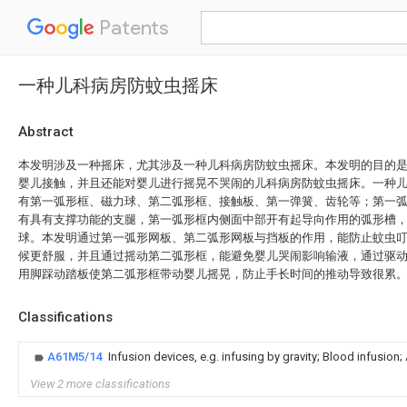
Patents
一种儿科病房防蚊虫摇床
Abstract
本发明涉及一种摇床，尤其涉及一种儿科病房防蚊虫摇床。本发明的目的
婴儿接触，并且还能对婴儿进行摇晃不哭闹的儿科病房防蚊虫摇床。一种
有第一弧形框、磁力球、第二弧形框、接触板、第一弹簧、齿轮等；第一
有具有支撑功能的支腿，第一弧形框内侧面中部开有起导向作用的弧形槽
球。本发明通过第一弧形网板、第二弧形网板与挡板的作用，能防止蚊虫
候更舒服，并且通过摇动第二弧形框，能避免婴儿哭闹影响输液，通过驱
用脚踩动踏板使第二弧形框带动婴儿摇晃，防止手长时间的推动导致很累
Classifications
A61M5/14
Infusion devices, e.g. infusing by gravity; Blood infusion
View 2 more classifications