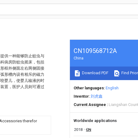
CN109568712A
是提供一种能够防止蚊虫与
China
儿科病房防蚊虫摇床，包括
弧形框外侧面左右两侧固接
Download PDF
Find Prior
，弧形槽内设有相斥的磁力
叮咬婴儿，使婴儿输液的时
动装置，医护人员则可通过
Other languages
English
。
Inventor
刘虎鑫
Current Assignee
Liangshan Count
Worldwide applications
; Accessories therefor
2018
CN