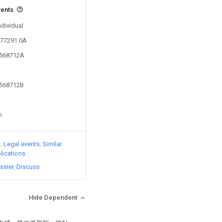
vents
ndividual
377291.0A
9568712A
9568712B
n
)
Legal events
Similar
lications
ssier
Discuss
Hide Dependent