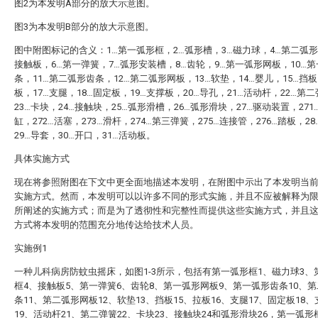
图2为本发明A部分的放大示意图。
图3为本发明B部分的放大示意图。
图中附图标记的含义：1…第一弧形框，2…弧形槽，3…磁力球，4…第二弧形
接触板，6…第一弹簧，7…弧形安装槽，8…齿轮，9…第一弧形网板，10…
条，11…第二弧形齿条，12…第二弧形网板，13…软垫，14…婴儿，15…挡板
板，17…支腿，18…固定板，19…支撑板，20…导孔，21…活动杆，22…第
23…卡块，24…接触块，25…弧形滑槽，26…弧形滑块，27…驱动装置，271
缸，272…活塞，273…滑杆，274…第三弹簧，275…连接管，276…踏板，2
29…导套，30…开口，31…活动板。
具体实施方式
现在将参照附图在下文中更全面地描述本发明，在附图中示出了本发明当
实施方式。然而，本发明可以以许多不同的形式实施，并且不应被解释为
所阐述的实施方式；而是为了透彻性和完整性而提供这些实施方式，并且
方式将本发明的范围充分地传达给技术人员。
实施例1
一种儿科病房防蚊虫摇床，如图1-3所示，包括有第一弧形框1、磁力球3、
框4、接触板5、第一弹簧6、齿轮8、第一弧形网板9、第一弧形齿条10、
条11、第二弧形网板12、软垫13、挡板15、拉板16、支腿17、固定板18
19、活动杆21、第二弹簧22、卡块23、接触块24和弧形滑块26，第一弧形