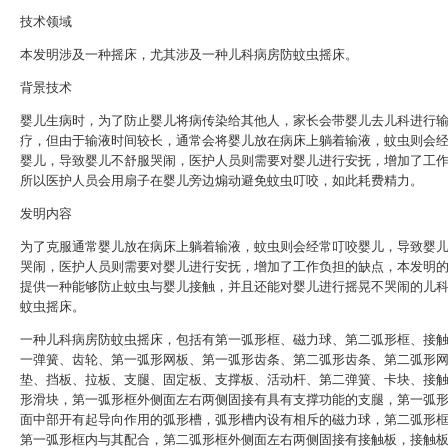
技术领域
本发明涉及一种摇床，尤其涉及一种儿科病房防蚊虫摇床。
背景技术
婴儿生病时，为了防止婴儿将病传染给其他人，家长会带婴儿去儿科进行
疗，但由于输液时间较长，通常会将婴儿放在病床上躺着输液，蚊虫则会
婴儿，导致婴儿不舒服哭闹，医护人员则需要对婴儿进行安抚，增加了工
所以医护人员会用扇子在婴儿旁边煽动避免蚊虫叮咬，如此耗费精力。
发明内容
为了克服通常婴儿放在病床上躺着输液，蚊虫则会经常叮咬婴儿，导致婴
哭闹，医护人员则需要对婴儿进行安抚，增加了工作负担的缺点，本发明
提供一种能够防止蚊虫与婴儿接触，并且还能对婴儿进行摇晃不哭闹的儿
蚊虫摇床。
一种儿科病房防蚊虫摇床，包括有第一弧形框、磁力球、第二弧形框、接
一弹簧、齿轮、第一弧形网板、第一弧形齿条、第二弧形齿条、第二弧形
垫、挡板、拉板、支腿、固定板、支撑板、活动杆、第二弹簧、卡块、接
形滑块，第一弧形框外侧面左右两侧固接有具有支撑功能的支腿，第一弧
面中部开有起导向作用的弧形槽，弧形槽内设有相斥的磁力球，第二弧形
第一弧形框内与其配合，第二弧形框外侧面左右两侧固接有接触板，接触