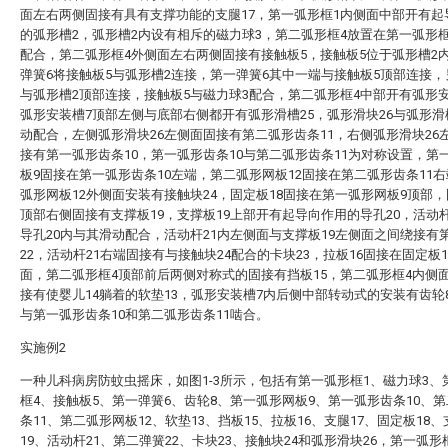
面左右两侧固接有具有支撑功能的支腿17，第一弧形框1内侧面中部开有起
的弧形槽2，弧形槽2内设有相斥的磁力球3，第二弧形框4放置在第一弧形
配合，第二弧形框4外侧面左右两侧固接有接触板5，接触板5位于弧形槽2
弹簧6将接触板5与弧形槽2连接，第一弹簧6其中一端与接触板5顶部连接
与弧形槽2顶部连接，接触板5与磁力球3配合，第二弧形框4中部开有弧形
弧形安装槽7顶部左侧与底部右侧都开有弧形滑槽25，弧形滑块26与弧形滑
动配合，左侧弧形滑块26左侧面固接有第二弧形齿条11，右侧弧形滑块26
接有第一弧形齿条10，第一弧形齿条10与第二弧形齿条11为对称设置，第
板9固接在第一弧形齿条10左端，第二弧形网板12固接在第二弧形齿条11
弧形网板12外侧面安装有接触块24，固定板18固接在第一弧形网板9顶部，
顶部右侧固接有支撑板19，支撑板19上部开有起导向作用的导孔20，活动杆
导孔20内与其滑动配合，活动杆21内左侧面与支撑板19左侧面之间绕接有
22，活动杆21右端固接有与接触块24配合的卡块23，拉板16固接在固定板1
面，第二弧形框4顶部前后两侧对称式的固接有挡板15，第二弧形框4内侧
接有使婴儿14躺着的软垫13，弧形安装槽7内后侧中部转动式的安装有齿轮
与第一弧形齿条10和第二弧形齿条11啮合。
实施例2
一种儿科病房防蚊虫摇床，如图1-3所示，包括有第一弧形框1、磁力球3、
框4、接触板5、第一弹簧6、齿轮8、第一弧形网板9、第一弧形齿条10、
条11、第二弧形网板12、软垫13、挡板15、拉板16、支腿17、固定板18
19、活动杆21、第二弹簧22、卡块23、接触块24和弧形滑块26，第一弧形