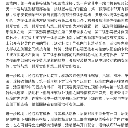
形槽内，第一弹簧将接触板与弧形槽连接，第一弹簧其中一端与接触板顶
另一个端与弧形槽顶部连接，接触板与磁力球配合，第二弧形框中部开有
槽，弧形安装槽顶部左侧与底部右侧都开有弧形滑槽，弧形滑块与弧形滑
配合，左侧弧形滑块左侧面固接有第二弧形齿条，右侧弧形滑块左侧面固
弧形齿条，第一弧形齿条与第二弧形齿条为对称设置，第一弧形网板固接
形齿条左端，第二弧形网板固接在第二弧形齿条右端，第二弧形网板外侧
接触块，固定板固接在第一弧形网板顶部，固定板顶部右侧固接有支撑板
上部开有起导向作用的导孔，活动杆位于导孔内与其滑动配合，活动杆内
支撑板左侧面之间绕接有第二弹簧，活动杆右端固接有与接触块配合的卡
固接在固定板左侧面，第二弧形框顶部前后两侧对称式的固接有挡板，第
内侧面中部固接有使婴儿躺着的软垫，弧形安装槽内后侧中部转动式的安
轮，齿轮与第一弧形齿条和第二弧形齿条啮合。
进一步说明，还包括有驱动装置，驱动装置包括有压缩缸、活塞、滑杆、
簧、连接管和踏板，第一弧形框下方设有两个压缩缸，压缩缸内设有往复
塞，活塞顶部中间固接有滑杆，滑杆顶端贯穿压缩缸顶部中间与第一弧形
转动式连接，活动杆上部与压缩缸外顶部之间绕接有第三弹簧，连接管将
压缩缸内连通，连接管其中一端与左侧压缩缸右侧下部连接，另一端与右
左侧下部连接，踏板固接在右侧活动杆右侧上部。
进一步说明，还包括有横板、导套和活动板，后侧挡板中部开有开口，后
侧面中部下侧固接有横板，后侧挡板后侧面上部左右两侧固接有起导向作
套，左右两侧导套之间设有活动板，活动板与开口配合，活动板底部与横