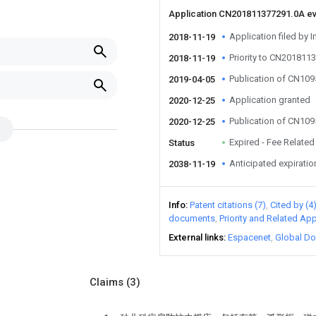
Application CN201811377291.0A e
Application filed by I
2018-11-19
Priority to CN201811
2018-11-19
Publication of CN10
2019-04-05
Application granted
2020-12-25
Publication of CN10
2020-12-25
Expired - Fee Related
Status
Anticipated expiratio
2038-11-19
Info
Patent citations (7)
Cited by (4
documents
Priority and Related App
External links
Espacenet
Global Do
Claims
(3)