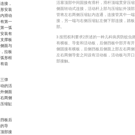
活塞顶部中间固接有滑杆，滑杆顶端贯穿压缩
部连接，
侧面转动式连接，活动杆上部与压缩缸外顶部
弧形安装
管将左右两侧压缩缸内连通，连接管其中一端
槽内滑动
接，另一端与右侧压缩缸左侧下部连接，踏板
接有第一
部。
在第一弧
面安装有
3.按照权利要求2所述的一种儿科病房防蚊虫
，支撑板
有横板、导套和活动板，后侧挡板中部开有开
左侧面与
侧固接有横板，后侧挡板后侧面上部左右两侧
块，拉板
左右两侧导套之间设有活动板，活动板与开口
二弧形框
部接触。
装有齿
第三弹
移动的活
框外侧面
左右两侧
侧压缩缸
侧挡板后
用的导
板顶部接