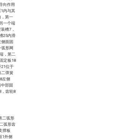
导向作用
框1内与其
内，第一
，另一个端
安装槽7，
槽25内滑
左侧面固
一弧形网
右端，第二
固定板18
21位于
第二弹簧
8左侧
面中部固
8，齿轮8
第二弧形
第二弧形齿
、支撑板
框1外侧