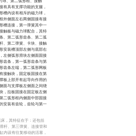
磁力球、第二弧形框、接触
接有具有支撑功能的支腿，
形槽内设有相斥的磁力球，
框外侧面左右两侧固接有接
形槽连接，第一弹簧其中一
接触板与磁力球配合，其特
条、第二弧形齿条、第二弧
杆、第二弹簧、卡块、接触
形安装槽顶部左侧与底部右
，左侧弧形滑块左侧面固接
形齿条，第一弧形齿条与第
形齿条左端，第二弧形网板
有接触块，固定板固接在第
撑板上部开有起导向作用的
侧面与支撑板左侧面之间绕
块，拉板固接在固定板左侧
第二弧形框内侧面中部固接
的安装有齿轮，齿轮与第一
摇床，其特征在于：还包括
滑杆、第三弹簧、连接管和
缸内设有往复移动的活塞，