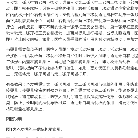
带动第一弧形框右部向下摆动，进而带动第二弧形框上部向上摆动和下部
动，即可松开踏板，因第三弹簧的作用，右侧活塞向上移动通过连接管将
缸内的水抽回至右侧压缩缸内，左侧活塞则向下移动通过滑杆带动第一弧
向下摆动恢复至原位，同时，右侧活动杆向上移动带动第一弧形框向上移
原位，如此反复，即可不断的使第一弧形框正反交替摇动，第一弧形框正
动带动第二弧形框正反交替摆动，进而对婴儿进行摇晃。当婴儿睡着后，
即可停止踩动踏板。如此，医护人员手累的话可用脚踩动踏板驱动，更加
当婴儿需要盖毯子时，医护人员即可拉动活动板向上移动，活动板向上移
板接触，当活动板向上移动不将开口挡住时，医护人员即可通过开口将毛
二弧形框内盖在婴儿身上。当毛毯个盖在婴儿身上后，即可松开活动板，
影响，活动板向下移动继续将开口挡住。如此，更方便医护人员将毛毯盖
上，无需将第一弧形网板与第二弧形网板打开。
有益效果：本发明通过第一弧形网板、第二弧形网板与挡板的作用，能防
咬婴儿，使婴儿输液的时候更舒服，并且通过摇动第二弧形框，能避免婴
响输液，通过驱动装置，医护人员则可通过用脚踩动踏板使第二弧形框带
晃，防止手长时间的推动导致很累，通过开口与活动板的作用，能更方便
将毛毯盖在婴儿身上。
附图说明
图1为本发明的主视结构示意图。