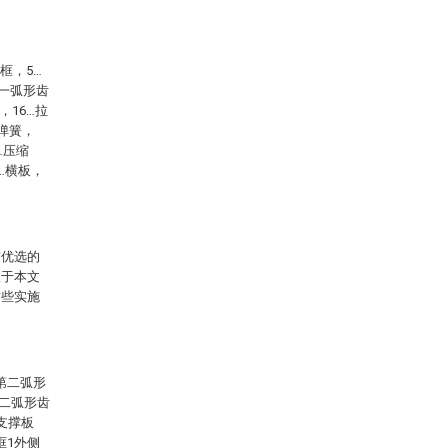
框，5…
第一弧形齿
，16…拉
二弹簧，
…压缩
8…横板，
前优选的
限于本文
这些实施
第二弧形
第二弧形齿
、支撑板
框1外侧