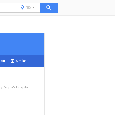
 Art
Similar
y People's Hospital