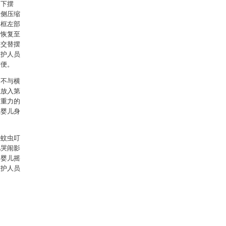
向下摆
左侧压缩
形框左部
动恢复至
反交替摆
医护人员
方便。
动不与横
毯放入第
因重力的
在婴儿身
止蚊虫叮
儿哭闹影
动婴儿摇
医护人员