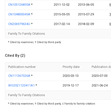
CN103126855A
*
2011-12-02
2013-06-05
CN104800045A
*
2015-05-05
2015-07-29
CN206979634U
*
2017-02-14
2018-02-09
Family To Family Citations
* Cited by examiner, † Cited by third party
Cited By (2)
Publication number
Priority date
Publication d
CN111367326A
*
2020-03-13
2020-07-03
WO2021120411A1
*
2019-12-17
2021-06-24
Family To Family Citations
* Cited by examiner, † Cited by third party, ‡ Family to family citation