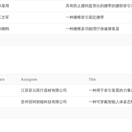
张基用
具有防止腰间盘突出的腰带的腰部牵引
王文军
一种腰椎牵引固定腰带
张晓鸥
一种腰椎多功能理疗保健康复器
ate
Assignee
Title
江苏苏云医疗器材有限公司
一种用于牵引装置的力量
苏州宿鸠智能科技有限公司
一种可穿戴智能人体姿态