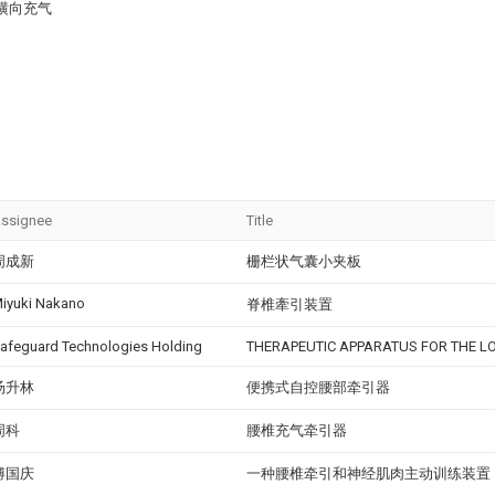
横向充气
ssignee
Title
周成新
栅栏状气囊小夹板
iyuki Nakano
脊椎牽引装置
afeguard Technologies Holding
THERAPEUTIC APPARATUS FOR THE 
汤升林
便携式自控腰部牵引器
周科
腰椎充气牵引器
傅国庆
一种腰椎牵引和神经肌肉主动训练装置