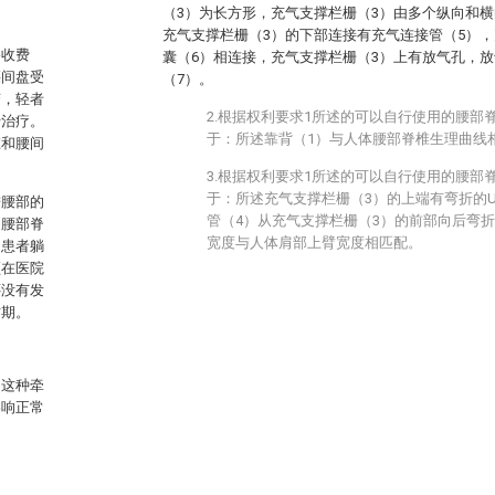
（3）为长方形，充气支撑栏栅（3）由多个纵向和
充气支撑栏栅（3）的下部连接有充气连接管（5），
路收费
囊（6）相连接，充气支撑栏栅（3）上有放气孔，
腰间盘受
（7）。
变，轻者
2.根据权利要求1所述的可以自行使用的腰部
行治疗。
于：所述靠背（1）与人体腰部脊椎生理曲线
椎和腰间
3.根据权利要求1所述的可以自行使用的腰部
于：所述充气支撑栏栅（3）的上端有弯折的U
进腰部的
管（4）从充气支撑栏栅（3）的前部向后弯折
疗腰部脊
宽度与人体肩部上臂宽度相匹配。
，患者躺
须在医院
还没有发
时期。
，这种牵
影响正常
。