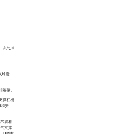
5、充气球
气球囊
相连接。
支撑栏栅
卸和安
充气管相
充气支撑
，U型充