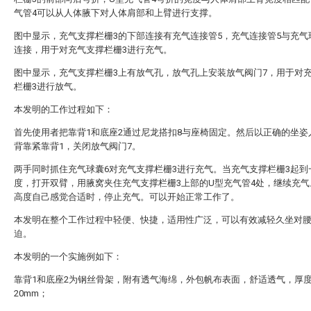
气管4可以从人体腋下对人体肩部和上臂进行支撑。
图中显示，充气支撑栏栅3的下部连接有充气连接管5，充气连接管5与充气
连接，用于对充气支撑栏栅3进行充气。
图中显示，充气支撑栏栅3上有放气孔，放气孔上安装放气阀门7，用于对
栏栅3进行放气。
本发明的工作过程如下：
首先使用者把靠背1和底座2通过尼龙搭扣8与座椅固定。然后以正确的坐姿
背靠紧靠背1，关闭放气阀门7。
两手同时抓住充气球囊6对充气支撑栏栅3进行充气。当充气支撑栏栅3起到
度，打开双臂，用腋窝夹住充气支撑栏栅3上部的U型充气管4处，继续充气
高度自己感觉合适时，停止充气。可以开始正常工作了。
本发明在整个工作过程中轻便、快捷，适用性广泛，可以有效减轻久坐对
迫。
本发明的一个实施例如下：
靠背1和底座2为钢丝骨架，附有透气海绵，外包帆布表面，舒适透气，厚
20mm；