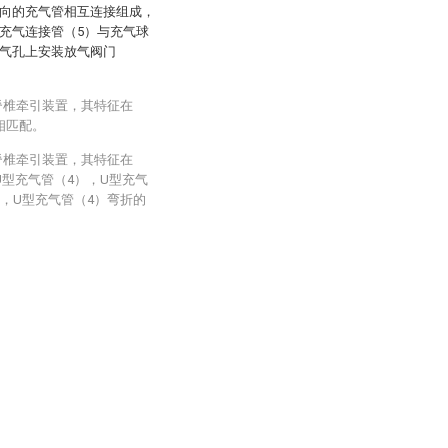
横向的充气管相互连接组成，
充气连接管（5）与充气球
放气孔上安装放气阀门
脊椎牵引装置，其特征在
相匹配。
脊椎牵引装置，其特征在
型充气管（4），U型充气
，U型充气管（4）弯折的