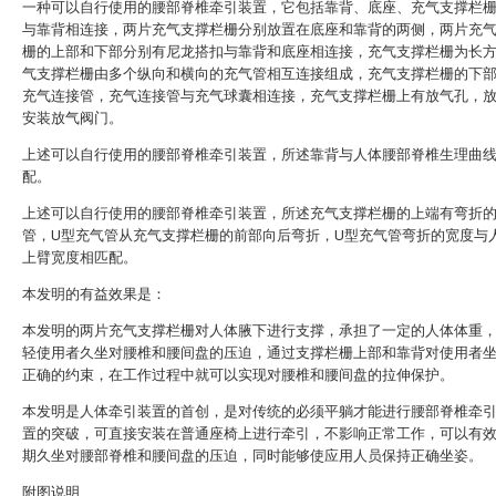
一种可以自行使用的腰部脊椎牵引装置，它包括靠背、底座、充气支撑栏
与靠背相连接，两片充气支撑栏栅分别放置在底座和靠背的两侧，两片充
栅的上部和下部分别有尼龙搭扣与靠背和底座相连接，充气支撑栏栅为长
气支撑栏栅由多个纵向和横向的充气管相互连接组成，充气支撑栏栅的下
充气连接管，充气连接管与充气球囊相连接，充气支撑栏栅上有放气孔，
安装放气阀门。
上述可以自行使用的腰部脊椎牵引装置，所述靠背与人体腰部脊椎生理曲
配。
上述可以自行使用的腰部脊椎牵引装置，所述充气支撑栏栅的上端有弯折的
管，U型充气管从充气支撑栏栅的前部向后弯折，U型充气管弯折的宽度与
上臂宽度相匹配。
本发明的有益效果是：
本发明的两片充气支撑栏栅对人体腋下进行支撑，承担了一定的人体体重
轻使用者久坐对腰椎和腰间盘的压迫，通过支撑栏栅上部和靠背对使用者
正确的约束，在工作过程中就可以实现对腰椎和腰间盘的拉伸保护。
本发明是人体牵引装置的首创，是对传统的必须平躺才能进行腰部脊椎牵
置的突破，可直接安装在普通座椅上进行牵引，不影响正常工作，可以有
期久坐对腰部脊椎和腰间盘的压迫，同时能够使应用人员保持正确坐姿。
附图说明