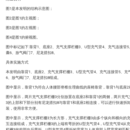
图1是本发明的结构示意图；
图2是图1的主视图；
图3是图1的左视图；
图4是图1的俯视图。
图中标记如下:靠背1、底座2、充气支撑栏栅3、U型充气管4、充气连接管
囊6、放气阀门7、尼龙搭扣8。
具体实施方式
本发明由靠背1、底座2、充气支撑栏栅3、U型充气管4、充气连接管5、充
6、放气阀门7、尼龙搭扣8组成。
图中显示，靠背1为符合人体腰部脊椎生理曲线的座椅靠背，靠背1与底座2
图中显示，两片充气支撑栏栅3分别放置在底座2和靠背1的两侧，两片充气
3的上部和下部分别有尼龙搭扣8与靠背1和底座2相连接，可以进行快速拆
装，使用非常方便。
图中显示，充气支撑栏栅3为长方形，充气支撑栏栅3由多个纵向和横向的
互连接组成，充气支撑栏栅3的上端有弯折的U型充气管4，U型充气管4从
栏栅3的前部向后弯折，U型充气管4弯折的宽度与人体肩部上臂宽度相匹配