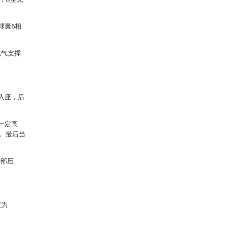
球囊6相
充气支撑
入座，后
一定高
。最后当
腰部压
度为