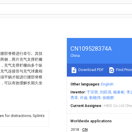
CN109528374A
对腰部脊椎进行牵引。其技
China
的两侧，两片充气支撑栏栅
形，充气支撑栏栅由多个纵
Download PDF
Find Prior
，充气连接管与充气球囊相
必须平躺才能进行腰部脊椎
作，可以有效缓解长期久坐
Other languages
English
Inventor
于宗营
刘跃强
杨春彬
李
秀革
许迪
靳晓伟
徐晓辉
Current Assignee
HBIS Co Ltd Ch
s for distractions; Splints
Worldwide applications
2018
CN