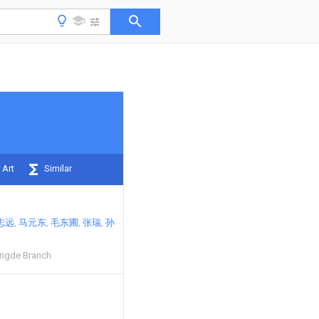
 Art
Similar
志远
马元东
毛东圃
张瑞
孙
engde Branch