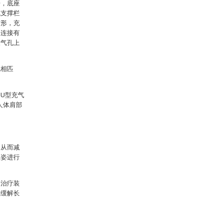
栅，底座
气支撑栏
方形，充
部连接有
放气孔上
线相匹
U型充气
人体肩部
，从而减
坐姿进行
引治疗装
效缓解长