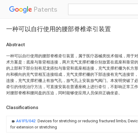
Patents
一种可以自行使用的腰部脊椎牵引装置
Abstract
一种可以自行使用的腰部脊椎牵引装置，属于医疗器械类技术领域，用于
术方案是：底座与靠背相连接，两片充气支撑栏栅分别放置在底座和靠背
的上部和下部分别有尼龙搭扣与靠背和底座相连接，充气支撑栏栅为长方
向和横向的充气管相互连接组成，充气支撑栏栅的下部连接有充气连接管
连接，充气支撑栏栅上有放气孔，放气孔上安装放气阀门。本发明突破了
牵引的传统治疗方法，可直接安装在普通座椅上进行牵引，不影响正常工
对腰部脊椎和腰间盘的压迫，同时能够使应用人员保持正确坐姿。
Classifications
A61F5/042
Devices for stretching or reducing fractured limbs; Device
for extension or stretching