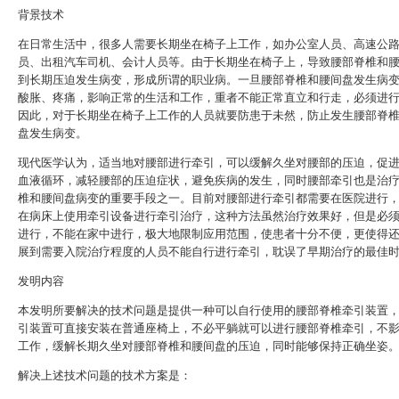
背景技术
在日常生活中，很多人需要长期坐在椅子上工作，如办公室人员、高速公
员、出租汽车司机、会计人员等。由于长期坐在椅子上，导致腰部脊椎和
到长期压迫发生病变，形成所谓的职业病。一旦腰部脊椎和腰间盘发生病
酸胀、疼痛，影响正常的生活和工作，重者不能正常直立和行走，必须进
因此，对于长期坐在椅子上工作的人员就要防患于未然，防止发生腰部脊
盘发生病变。
现代医学认为，适当地对腰部进行牵引，可以缓解久坐对腰部的压迫，促
血液循环，减轻腰部的压迫症状，避免疾病的发生，同时腰部牵引也是治
椎和腰间盘病变的重要手段之一。目前对腰部进行牵引都需要在医院进行
在病床上使用牵引设备进行牵引治疗，这种方法虽然治疗效果好，但是必
进行，不能在家中进行，极大地限制应用范围，使患者十分不便，更使得
展到需要入院治疗程度的人员不能自行进行牵引，耽误了早期治疗的最佳
发明内容
本发明所要解决的技术问题是提供一种可以自行使用的腰部脊椎牵引装置
引装置可直接安装在普通座椅上，不必平躺就可以进行腰部脊椎牵引，不
工作，缓解长期久坐对腰部脊椎和腰间盘的压迫，同时能够保持正确坐姿
解决上述技术问题的技术方案是：