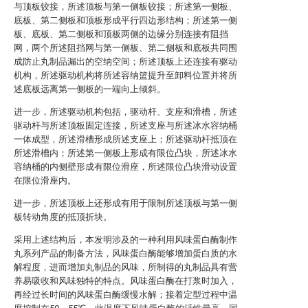
与顶板铰接，所述顶板与第一侧板铰接；所述第一侧板、
底板、第二侧板和顶板形成平行四边形结构；所述第一侧
板、底板、第二侧板和顶板两侧的边缘分别连接有阻挡
网，两个所述阻挡网与第一侧板、第二侧板和底板共同围
成防止丸制品漏出的空纳空间；所述顶板上还连接有驱动
机构，所述驱动机构将所述容纳篮提升至卸料位置并将所
述底板远离第一侧板的一端向上倾斜。
进一步，所述驱动机构包括，驱动杆、支座和滑槽，所述
驱动杆与所述顶板固定连接，所述支座与所述冰水容纳桶
一体成型，所述滑槽形成所述支座上；所述驱动杆抵顶在
所述滑槽内；所述第一侧板上形成有限位凸块，所述冰水
容纳桶的内侧壁形成有限位滑座，所述限位凸块滑动设置
在限位滑座内。
进一步，所述顶板上还形成有用于限制所述顶板与第一侧
板转动角度的抵顶折块。
采用上述结构后，本发明涉及的一种利用风味蛋白酶制作
丸系列产品的制备方法，风味蛋白酶能够增加蛋白质的水
解程度，进而增加丸制品的风味，所制得的丸制品具有营
养易吸收和风味独特的特点。风味蛋白酶在打浆时加入，
再经过长时间的风味蛋白酶缓慢水解；接着定型过程中温