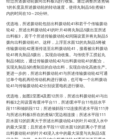
经过所述拨动轮拨向出料板3进行收集。通过调整所述煮锅
1的长度及所述拨动轮的转动速度，使得丸制品5在煮锅1
内的时间在10～20分钟。
优选地，所述拨动轮包括出料拨动轮41和若干个传输拨动
轮42，所述出料拨动轮41的叶片43将丸制品5拨出至所述
出料板3，若干个所述传输拨动轮42间隔设置并将丸制品5
拨向出料拨动轮41。这样，上浮至水面12的丸制品5将被
传输拨动轮42逐渐传送至出料拨动轮41，接着被出料拨动
轮41将丸制品5拨出，实现自动收集。与传统手工捞起丸
制品5相比，通过传输拨动轮42与出料拨动轮41的配合，
实现丸制品5的煮制后的自动出料，实现自动化高效生产。
更进一步的，所述出料拨动轮41与所述传输拨动轮42可通
过单个电机再经传动机构进行驱动，也可每一个出料拨动
轮41与传输拨动轮42分别设置电机进行驱动。
优选地，如图2至图4及图12所示，所述出料拨动轮41与出
料板3之间设置有缓冲平台11，所述缓冲平台11包括水平
段111和倾斜段112；所述倾斜段112连接所述水平段111并
与所述出料板3所在的煮锅1宽边相连接；所述水平段111
距水面12的距离大于所述出料拨动轮41的叶片43浸入水中
的最大深度；且所述水平段111距水面12的距离小于所述
出料拨动轮41的叶片43浸入水中的最大深度与丸制品5直