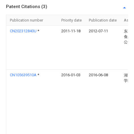
Patent Citations (3)
Publication number
Priority date
Publication date
Assi
CN202312840U
*
2011-11-18
2012-07-11
东山
食品
公司
CN105639510A
*
2016-01-03
2016-06-08
湖南
学院