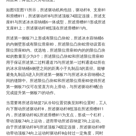
如图5至图11所示，所述驱动机构包括，驱动杆8、支座81
和滑槽811，所述驱动杆8与所述顶板74固定连接，所述支
座81与所述冰水容纳桶6一体成型，所述滑槽811形成所述
支座81上；所述驱动杆8抵顶在所述滑槽811内。
所述第一侧板71上形成有限位凸块82，所述冰水容纳桶6
的内侧壁形成有限位滑座83，所述限位凸块82滑动设置在
限位滑座83内。优选地，所述限位滑座83内的的限位凸块
82的数量至少为3个；所述限位凸块82和所述限位滑座83
用于保证所述第二过料通道75与所述第一过料通道62所在
的冰水容纳桶6侧壁之间的距离小于丸制品5的直径。能够
避免丸制品5进入到所述第一侧板71与所述冰水容纳桶6之
间的缝隙中。所述限位凸块82和所述限位滑座83使得所述
第一侧板71仅可在竖直方向上滑动，与所述驱动杆8配合
完成提升第一侧板71的动作。
当需要将所述容纳篮7从冷却位置切换至卸料位置时，工人
向下掰动所述驱动杆8，所述驱动杆8抵顶在所述滑槽811
内，所述驱动杆8以所述滑槽811为支点，形成一个杠杆，
带动顶板74向上运动，进而带动所述容纳篮7向上运动。
由于所述驱动杆8与所述顶板74固定连接，所述驱动杆8带
动带动顶板74向上运动时驱动杆8会转过一定角度，同时