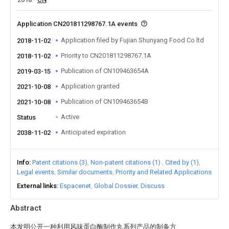
Application CN201811298767.1A events
Application filed by Fujian Shunyang Food Co ltd
2018-11-02
Priority to CN201811298767.1A
2018-11-02
Publication of CN109463654A
2019-03-15
Application granted
2021-10-08
Publication of CN109463654B
2021-10-08
Active
Status
Anticipated expiration
2038-11-02
Info
Patent citations (3)
Non-patent citations (1)
Cited by (1)
Legal events
Similar documents
Priority and Related Applications
External links
Espacenet
Global Dossier
Discuss
Abstract
本发明公开一种利用风味蛋白酶制作丸系列产品的制备方