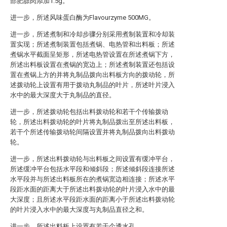
部肥膘肉添加1.5g。
进一步，所述风味蛋白酶为Flavourzyme 500MG。
进一步，所述煮制和冷却步骤分别采用煮制装置和冷却装
置实现；所述煮制装置包括煮锅、电热管和出料板；所述
煮锅水平截面呈矩形，所述电热管设置在所述煮锅下方，
所述出料板设置在煮锅的宽边上；所述煮制装置还包括设
置在煮锅上方的并将丸制品拨向出料板方向的拨动轮，所
述拨动轮上设置有用于拨动丸制品的叶片，所述叶片浸入
水中的最大深度大于丸制品的直径。
进一步，所述拨动轮包括出料拨动轮和若干个传输拨动
轮，所述出料拨动轮的叶片将丸制品拨出至所述出料板，
若干个所述传输拨动轮间隔设置并将丸制品拨向出料拨动
轮。
进一步，所述出料拨动轮与出料板之间设置有缓冲平台，
所述缓冲平台包括水平段和倾斜段；所述倾斜段连接所述
水平段并与所述出料板所在的煮锅宽边相连接；所述水平
段距水面的距离大于所述出料拨动轮的叶片浸入水中的最
大深度；且所述水平段距水面的距离小于所述出料拨动轮
的叶片浸入水中的最大深度与丸制品直径之和。
进一步，所述出料板上设置有若干个透水孔。