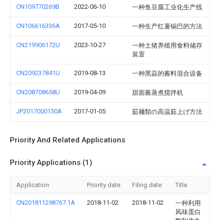
CN109770269B
2022-06-10
一种鱼豆腐工业化生产线
CN106616336A
2017-05-10
一种生产红薯锅巴的方法
CN219906172U
2023-10-27
一种土猪养殖用食料储存
装置
CN209237841U
2019-08-13
一种黑蒜的酱料混合设备
CN208708658U
2019-04-09
甜面酱蒸煮搅拌机
JP2017000130A
2017-01-05
茹麺類の高温茹上げ方法
Priority And Related Applications
Priority Applications (1)
Application
Priority date
Filing date
Title
CN201811298767.1A
2018-11-02
2018-11-02
一种利用
风味蛋白