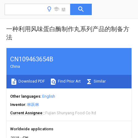
一种利用风味蛋白酶制作丸系列产品的制备方
法
CN109463654B
China
Download PDF
Find Prior Art
Similar
Other languages
English
Inventor
林跃林
Current Assignee
Fujian Shunyang Food Co ltd
Worldwide applications
2018
CN