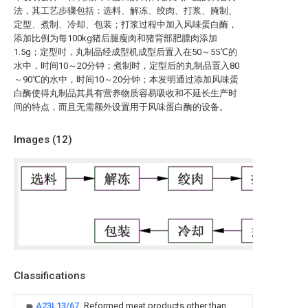
法，其工艺步骤包括：选料、解冻、绞肉、打浆、腌制、
定型、煮制、冷却、包装；打浆过程中加入风味蛋白酶，
添加比例为每100kg猪后腿瘦肉和猪背部肥膘肉添加
1.5g；定型时，丸制品经成型机成型后置入在50～55℃的
水中，时间10～20分钟；煮制时，定型后的丸制品置入80
～90℃的水中，时间10～20分钟；本发明通过添加风味蛋
白酶使得丸制品其具有营养物质容易吸收和不延长生产时
间的特点，而且无需额外设置用于风味蛋白酶的设备。
Images (
12
)
Classifications
A23L13/67
Reformed meat products other than