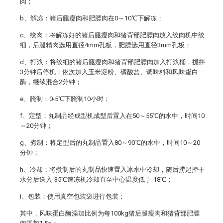
肉；
b、解冻：猪后腿瘦肉和肥膘肉在0～10℃下解冻；
c、绞肉：将解冻好的猪后腿瘦肉和猪背部肥膘肉放入绞肉机中绞
细，后腿精肉选用直径4mm孔板，肥膘选用直径3mm孔板；
d、打浆：将绞细的猪后腿瘦肉和猪背部肥膘肉加入打浆桶，搅拌
3分钟后停机，依次加入玉米淀粉、磷酸盐、调味料和风味蛋白
酶，继续混合2分钟；
e、腌制：0-5℃下腌制10小时；
f、定型：丸制品经成型机成型后置入在50～55℃的水中，时间10
～20分钟；
g、煮制：将定型后的丸制品置入80～90℃的水中，时间10～20
分钟；
h、冷却：将煮制后的丸制品快速置入冰水中冷却，随后捞起控干
水分后送入-35℃速冻机冷却直至中心温度低于-18℃；
i、包装：使用真空包装袋进行包装；
其中，风味蛋白酶添加比例为每100kg猪后腿瘦肉和猪背部肥膘