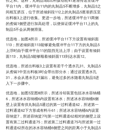
径之和。这样，丸制品5由出料拨动轮41逐渐传送至缓冲
平台11内，缓冲平台11内的丸制品5不断增多，丸制品5之
间相互挤压，位于所述倾斜段112上的丸制品5逐渐挤压至
出料板3上进行收集。更进一步地，所述缓冲平台11两侧
的煮锅1侧壁进行加高处理，以便保证缓冲平台11上的丸
制品5不会从两侧滑落。
优选地，如图4所示，所述缓冲平台11下方设置有倾斜面
113；所述倾斜面113能够避免缓冲平台11下方的丸制品5
上浮时由于缓冲平台11的阻挡无法上浮；由于设置有倾斜
面113，丸制品5能够顺着倾斜面113到达水面12。
优选地，所述出料板3上设置有若干个透水孔31。丸制品5
从煮锅1中至出料板3时会带出部分水；通过设置透水孔
31，水会从透水孔31漏出，避免过多的水随着丸制品5进
入下一步骤中。
优选地，如图5至图8所示，所述冷却装置包括冰水容纳桶
6，所述冰水容纳桶6内设置有冰水；所述冰水容纳桶6侧
壁上设置有供丸制品5通过的第一过料通道62，所述第一
过料通道62下方形成有料斗61；所述冰水容纳桶6内设置
容纳篮7，所述容纳篮7与第一过料通道62相对的侧壁上设
置有第二过料通道75；所述第二过料通道75与所述第一过
料通道62所在的冰水容纳桶6侧壁之间的距离小于丸制品5