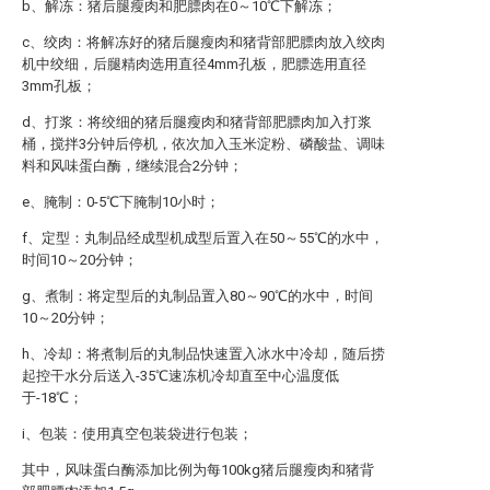
b、解冻：猪后腿瘦肉和肥膘肉在0～10℃下解冻；
c、绞肉：将解冻好的猪后腿瘦肉和猪背部肥膘肉放入绞肉
机中绞细，后腿精肉选用直径4mm孔板，肥膘选用直径
3mm孔板；
d、打浆：将绞细的猪后腿瘦肉和猪背部肥膘肉加入打浆
桶，搅拌3分钟后停机，依次加入玉米淀粉、磷酸盐、调味
料和风味蛋白酶，继续混合2分钟；
e、腌制：0-5℃下腌制10小时；
f、定型：丸制品经成型机成型后置入在50～55℃的水中，
时间10～20分钟；
g、煮制：将定型后的丸制品置入80～90℃的水中，时间
10～20分钟；
h、冷却：将煮制后的丸制品快速置入冰水中冷却，随后捞
起控干水分后送入-35℃速冻机冷却直至中心温度低
于-18℃；
i、包装：使用真空包装袋进行包装；
其中，风味蛋白酶添加比例为每100kg猪后腿瘦肉和猪背