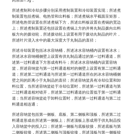
肉添加1.5g；
所述煮制和冷却步骤分别采用煮制装置和冷却装置实现；所述煮
制装置包括煮锅、电热管和出料板；所述煮锅水平截面呈矩形，
所述电热管设置在所述煮锅下方，所述出料板设置在煮锅的宽边
上；所述煮制装置还包括设置在煮锅上方的并将丸制品拨向出料
板方向的拨动轮，所述拨动轮上设置有用于拨动丸制品的叶片，
所述叶片浸入水中的最大深度大于丸制品的直径；
所述冷却装置包括冰水容纳桶，所述冰水容纳桶内设置有冰水；
所述冰水容纳桶侧壁上设置有供丸制品通过的第一过料通道，所
述第一过料通道下方形成有料斗；所述冰水容纳桶内设置容纳
篮，所述容纳篮与第一过料通道相对的侧壁上设置有第二过料通
道；所述第二过料通道与所述第一过料通道所在的冰水容纳桶侧
壁之间的距离小于丸制品的直径；所述容纳篮具有冷却位置和卸
料位置，当所述容纳篮处于冷却位置时，所述第一过料通道与第
二过料通道相对错开，所述第二过料通道的位置低于第一过料通
道；当所述容纳篮处于卸料位置时，所述第一过料通道与第二过
料通道相连通；
所述容纳篮包括第一侧板、底板、第二侧板和顶板，所述第二过
料通道形成在所述第一侧板上；所述顶板上形成用于供丸制品投
入容纳篮中的投入口；所述第一侧板与底板铰接，所述底板与第
二侧板铰接，所述第二侧板与顶板铰接，所述顶板与第一侧板铰