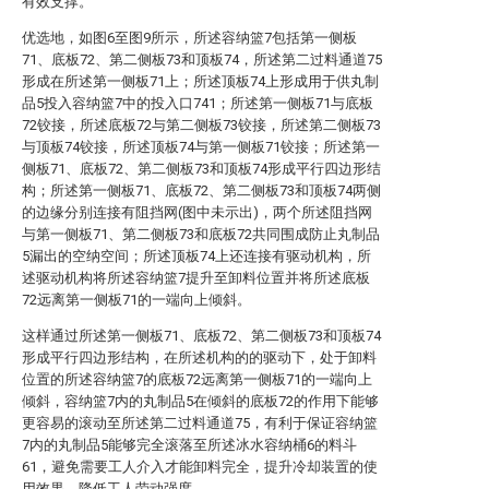
有效支撑。
优选地，如图6至图9所示，所述容纳篮7包括第一侧板
71、底板72、第二侧板73和顶板74，所述第二过料通道75
形成在所述第一侧板71上；所述顶板74上形成用于供丸制
品5投入容纳篮7中的投入口741；所述第一侧板71与底板
72铰接，所述底板72与第二侧板73铰接，所述第二侧板73
与顶板74铰接，所述顶板74与第一侧板71铰接；所述第一
侧板71、底板72、第二侧板73和顶板74形成平行四边形结
构；所述第一侧板71、底板72、第二侧板73和顶板74两侧
的边缘分别连接有阻挡网(图中未示出)，两个所述阻挡网
与第一侧板71、第二侧板73和底板72共同围成防止丸制品
5漏出的空纳空间；所述顶板74上还连接有驱动机构，所
述驱动机构将所述容纳篮7提升至卸料位置并将所述底板
72远离第一侧板71的一端向上倾斜。
这样通过所述第一侧板71、底板72、第二侧板73和顶板74
形成平行四边形结构，在所述机构的的驱动下，处于卸料
位置的所述容纳篮7的底板72远离第一侧板71的一端向上
倾斜，容纳篮7内的丸制品5在倾斜的底板72的作用下能够
更容易的滚动至所述第二过料通道75，有利于保证容纳篮
7内的丸制品5能够完全滚落至所述冰水容纳桶6的料斗
61，避免需要工人介入才能卸料完全，提升冷却装置的使
用效果，降低工人劳动强度。