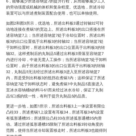
6，能够减少所述容纳篮7的提升行程，从而能够减少工人
的劳动强度或机械的体积和复杂程度。优选地，所述冷却
装置可以与所述煮制装置配合使用，也可以单独使用。
如图2和图3所示，优选地，所述出料板3通过转轴32可转
动地连接在煮锅1的宽边上。所述出料板3的出口搭接在所
述容纳篮7上；当所述容纳篮7处于冷却位置时，所述出料
板3的出口位置低于出料板3的转轴32；当所述容纳篮7处
于卸料位置时，所述出料板3的出口位置高于出料板3的转
轴32。这样煮制后的丸制品5通过出料板3滑落至容纳篮7
内进行冷却，中途无需人工操作；当所述容纳篮7处于卸料
位置时，由于所述出料板3的出口位置高于出料板3的转轴
32，丸制品5无法经过所述出料板3进入至所述容纳篮7
内，而是受到出料板3的抵挡在煮锅1内；这样保证了所述
容纳篮7处于卸料状态时，避免煮锅1中丸制品5直接进入
至冰水容纳桶6的料斗61而未经过冰水冷却，保证了丸制
品5口感的统一性，有利于提升丸制品5的品质。
更进一步地，如图1所示，所述出料板3上一体设置有限位
凸柱33，所述煮锅1上设置有耳板34，所述耳板34内设置
有弧形通槽35；所述限位凸柱33在所述弧形通槽35内滑
动。通过所述弧形通槽35限制了所述出料板3转动角度的
范围，使得当所述冷却装置移走时，所述出料板3也能得到