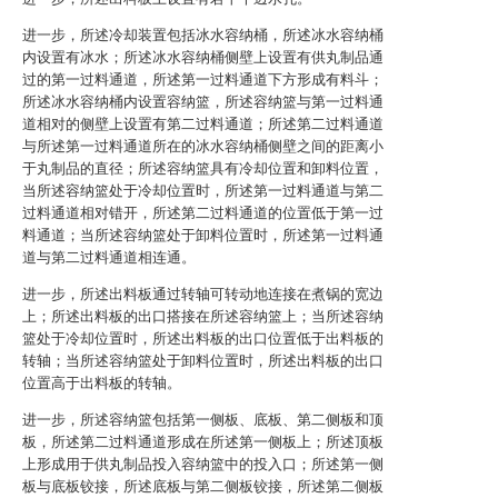
进一步，所述冷却装置包括冰水容纳桶，所述冰水容纳桶
内设置有冰水；所述冰水容纳桶侧壁上设置有供丸制品通
过的第一过料通道，所述第一过料通道下方形成有料斗；
所述冰水容纳桶内设置容纳篮，所述容纳篮与第一过料通
道相对的侧壁上设置有第二过料通道；所述第二过料通道
与所述第一过料通道所在的冰水容纳桶侧壁之间的距离小
于丸制品的直径；所述容纳篮具有冷却位置和卸料位置，
当所述容纳篮处于冷却位置时，所述第一过料通道与第二
过料通道相对错开，所述第二过料通道的位置低于第一过
料通道；当所述容纳篮处于卸料位置时，所述第一过料通
道与第二过料通道相连通。
进一步，所述出料板通过转轴可转动地连接在煮锅的宽边
上；所述出料板的出口搭接在所述容纳篮上；当所述容纳
篮处于冷却位置时，所述出料板的出口位置低于出料板的
转轴；当所述容纳篮处于卸料位置时，所述出料板的出口
位置高于出料板的转轴。
进一步，所述容纳篮包括第一侧板、底板、第二侧板和顶
板，所述第二过料通道形成在所述第一侧板上；所述顶板
上形成用于供丸制品投入容纳篮中的投入口；所述第一侧
板与底板铰接，所述底板与第二侧板铰接，所述第二侧板