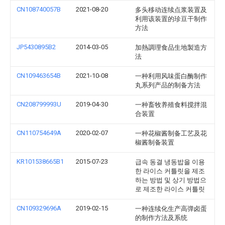
CN108740057B
2021-08-20
多头移动连续点浆装置及
利用该装置的珍豆干制作
方法
JP5430895B2
2014-03-05
加熱調理食品生地製造方
法
CN109463654B
2021-10-08
一种利用风味蛋白酶制作
丸系列产品的制备方法
CN208799993U
2019-04-30
一种畜牧养殖食料搅拌混
合装置
CN110754649A
2020-02-07
一种花椒酱制备工艺及花
椒酱制备装置
KR101538665B1
2015-07-23
급속 동결 냉동밥을 이용
한 라이스 커틀릿을 제조
하는 방법 및 상기 방법으
로 제조한 라이스 커틀릿
CN109329696A
2019-02-15
一种连续化生产高弹卤蛋
的制作方法及系统