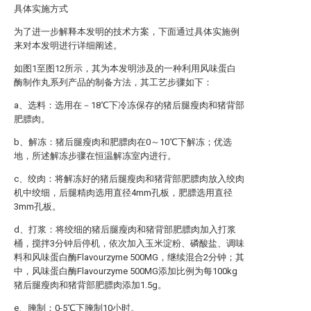
具体实施方式
为了进一步解释本发明的技术方案，下面通过具体实施例
来对本发明进行详细阐述。
如图1至图12所示，其为本发明涉及的一种利用风味蛋白
酶制作丸系列产品的制备方法，其工艺步骤如下：
a、选料：选用在－18℃下冷冻保存的猪后腿瘦肉和猪背部
肥膘肉。
b、解冻：猪后腿瘦肉和肥膘肉在0～10℃下解冻；优选
地，所述解冻步骤在恒温解冻室内进行。
c、绞肉：将解冻好的猪后腿瘦肉和猪背部肥膘肉放入绞肉
机中绞细，后腿精肉选用直径4mm孔板，肥膘选用直径
3mm孔板。
d、打浆：将绞细的猪后腿瘦肉和猪背部肥膘肉加入打浆
桶，搅拌3分钟后停机，依次加入玉米淀粉、磷酸盐、调味
料和风味蛋白酶Flavourzyme 500MG，继续混合2分钟；其
中，风味蛋白酶Flavourzyme 500MG添加比例为每100kg
猪后腿瘦肉和猪背部肥膘肉添加1.5g。
e、腌制：0-5℃下腌制10小时。