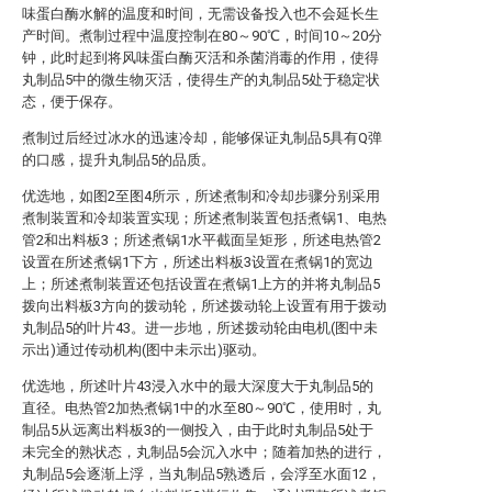
味蛋白酶水解的温度和时间，无需设备投入也不会延长生
产时间。煮制过程中温度控制在80～90℃，时间10～20分
钟，此时起到将风味蛋白酶灭活和杀菌消毒的作用，使得
丸制品5中的微生物灭活，使得生产的丸制品5处于稳定状
态，便于保存。
煮制过后经过冰水的迅速冷却，能够保证丸制品5具有Q弹
的口感，提升丸制品5的品质。
优选地，如图2至图4所示，所述煮制和冷却步骤分别采用
煮制装置和冷却装置实现；所述煮制装置包括煮锅1、电热
管2和出料板3；所述煮锅1水平截面呈矩形，所述电热管2
设置在所述煮锅1下方，所述出料板3设置在煮锅1的宽边
上；所述煮制装置还包括设置在煮锅1上方的并将丸制品5
拨向出料板3方向的拨动轮，所述拨动轮上设置有用于拨动
丸制品5的叶片43。进一步地，所述拨动轮由电机(图中未
示出)通过传动机构(图中未示出)驱动。
优选地，所述叶片43浸入水中的最大深度大于丸制品5的
直径。电热管2加热煮锅1中的水至80～90℃，使用时，丸
制品5从远离出料板3的一侧投入，由于此时丸制品5处于
未完全的熟状态，丸制品5会沉入水中；随着加热的进行，
丸制品5会逐渐上浮，当丸制品5熟透后，会浮至水面12，