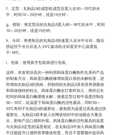
f、定型：丸制品5经成型机成型后置入在50～55℃的水
中，时间10～20分钟，优选15分钟；
g、煮制：将定型后的丸制品5置入80～90℃的水中，时间
10～20分钟，优选15分钟。
h、冷却：将煮制后的丸制品5快速置入冰水中冷却，随后
捞起控干水分后送入-35℃速冻机冷却直至中心温度低
于-18℃。
i、包装：使用真空包装袋进行包装。
这样，本发明涉及的一种利用风味蛋白酶制作丸系列产品
的制备方法，风味蛋白酶能够增加蛋白质的水解程度，进
而增加丸制品5的风味，所制得的丸制品5具有营养易吸收
和风味独特的特点。风味蛋白酶在打浆时加入，再经过长
时间的风味蛋白酶缓慢水解；接着定型过程中温度控制在
50～55℃，此温度下风味蛋白酶的活性最高，同时50～
55℃有利于丸制品5的凝胶化，避免因为温度过高造成过快
凝胶化，丸制品5原本嵌入在网状组织中的油脂会大量流
出，影响产品口感和外观。风味蛋白酶的活性最高的温度
与丸制品5定型的温度相近，在丸制品5中加入风味蛋白酶
不仅能提升口感和营养吸收程度，而且不需要额外提供风