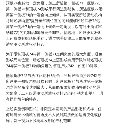
顶板74也转动一定角度，加上所述第一侧板71、底板72、
第二侧板73和顶板74形成平行四边形结构，所述底板72远
离第一侧板71的一端会向上倾斜。从而实现所述驱动机构
将所述容纳篮7提升至卸料位置的同时能够所述底板72远
离第一侧板71的一端向上倾斜一定角度，以有利于所述容
纳篮7内的丸制品5能够完全卸料。优选地，所述驱动杆8
上还形成有驱动把手84；通过把手使得工人能够更容易舒
适的驱动所述驱动杆8。
为了限制顶板74与第一侧板71之间夹角的最大角度，避免
形成死点位置，所述顶板74上还形成有用于限制所述顶板
74与第一侧板71转动角度的抵顶折块742，如图10所示。
抵顶折块742与所述驱动杆8配合，当所述抵顶折块742与
所述第一侧板71抵顶接触时，所述顶板74与所述第一侧板
71之间的角度达到最大，从而能够限制驱动杆8转动的最
大角度，工人仅需驱动所述驱动杆8至转不动为止即可，具
有操作简单的特点。
上述实施例和图式并非限定本发明的产品形态和式样，任
何所属技术领域的普通技术人员对其所做的适当变化或修
饰，皆应视为不脱离本发明的专利范畴。