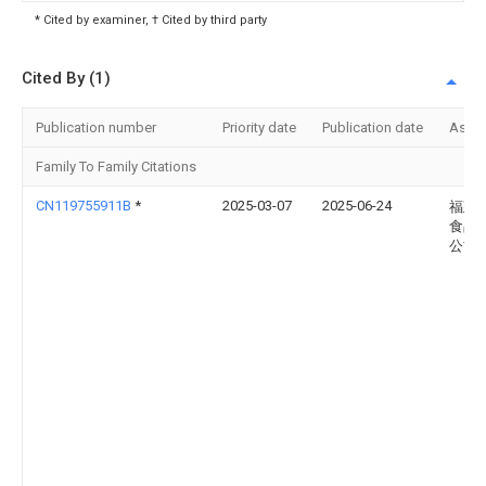
* Cited by examiner, † Cited by third party
Cited By (1)
Publication number
Priority date
Publication date
Assi
Family To Family Citations
CN119755911B
*
2025-03-07
2025-06-24
福建
食品
公司