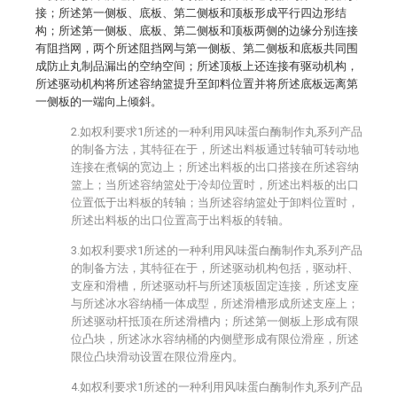
接；所述第一侧板、底板、第二侧板和顶板形成平行四边形结
构；所述第一侧板、底板、第二侧板和顶板两侧的边缘分别连接
有阻挡网，两个所述阻挡网与第一侧板、第二侧板和底板共同围
成防止丸制品漏出的空纳空间；所述顶板上还连接有驱动机构，
所述驱动机构将所述容纳篮提升至卸料位置并将所述底板远离第
一侧板的一端向上倾斜。
2.如权利要求1所述的一种利用风味蛋白酶制作丸系列产品
的制备方法，其特征在于，所述出料板通过转轴可转动地
连接在煮锅的宽边上；所述出料板的出口搭接在所述容纳
篮上；当所述容纳篮处于冷却位置时，所述出料板的出口
位置低于出料板的转轴；当所述容纳篮处于卸料位置时，
所述出料板的出口位置高于出料板的转轴。
3.如权利要求1所述的一种利用风味蛋白酶制作丸系列产品
的制备方法，其特征在于，所述驱动机构包括，驱动杆、
支座和滑槽，所述驱动杆与所述顶板固定连接，所述支座
与所述冰水容纳桶一体成型，所述滑槽形成所述支座上；
所述驱动杆抵顶在所述滑槽内；所述第一侧板上形成有限
位凸块，所述冰水容纳桶的内侧壁形成有限位滑座，所述
限位凸块滑动设置在限位滑座内。
4.如权利要求1所述的一种利用风味蛋白酶制作丸系列产品