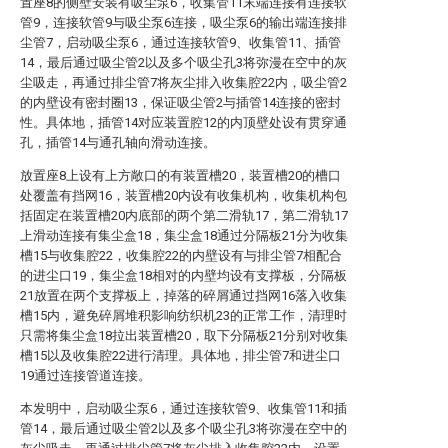
置座8的侧壁安装有吸尘泵6，收集管11末端连接有连接软
管9，连接软管9与吸尘泵6连接，吸尘泵6的输出端连接排
尘管7，启动吸尘泵6，通过连接软管9、收集管11、插管
14，最后通过吸尘管2以及多个吸尘孔3将弥漫在空中的灰
尘吸走，再通过排尘管7将灰尘排入收集腔22内，吸尘管2
的内壁设有密封圈13，保证吸尘管2与插管14连接的密封
性。具体地，插管14对应装置腔12的内顶壁处设有贯穿通
孔，插管14与通孔轴向滑动连接。
放置座8上设有上方敞口的有装置槽20，装置槽20的槽口
处覆盖有挡网16，装置槽20内设有收集机构，收集机构包
括固定在装置槽20内底部的两个第二滑轨17，第二滑轨17
上滑动连接有集尘盒18，集尘盒18通过分隔板21分为收集
槽15与收集腔22，收集腔22的内壁设有与排尘管7相配合
的进尘口19，集尘盒18相对的内壁均设有支撑板，分隔板
21放置在两个支撑板上，掉落的碎屑通过挡网16落入收集
槽15内，避免碎屑堆积影响纺织机23的正常工作，清理时
只需将集尘盒18拉出装置槽20，取下分隔板21分别对收集
槽15以及收集腔22进行清理。具体地，排尘管7和进尘口
19通过连接管道连接。
本发明中，启动吸尘泵6，通过连接软管9、收集管11和插
管14，最后通过吸尘管2以及多个吸尘孔3将弥漫在空中的