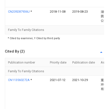
CN209287936U
*
2018-11-08
2019-08-23
湖州
茜服
公司
Family To Family Citations
* Cited by examiner, † Cited by third party
Cited By (2)
Publication number
Priority date
Publication date
Assi
Family To Family Citations
CN113560272A
*
2021-07-12
2021-10-29
重庆
环保
有限