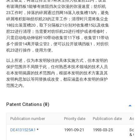
灰尘吸走，再通过排尘管7将灰尘排入收集腔22内，设置
有玻璃挡板1能够有效阻挡灰尘弥漫的弥漫速度；纺织机
23工作时，掉落的碎屑通过挡网16落入收集槽15内，避免
碎屑堆积影响纺织机23的正常工作；清理时只需将集尘盒
18拉出装置槽20，取下分隔板21分别对收集槽15以及收集
腔22进行清理；当需要对纺织机23进行维护或者维修时，
只需启动电动伸缩杆10带动收集管11下移，收集管11带动
多个插管14离开吸尘管2，便可以拉开玻璃挡板1，对纺织
机23进行操作，使用方便。
以上所述，仅为本发明较佳的具体实施方式，但本发明的
保护范围并不局限于此，任何熟悉本技术领域的技术人员
在本发明揭露的技术范围内，根据本发明的技术方案及其
发明构思加以等同替换或改变，都应涵盖在本发明的保护
范围之内。
Patent Citations (8)
Publication number
Priority date
Publication date
Assi
DE4131525A1
*
1991-09-21
1993-03-25
Schla
& Co