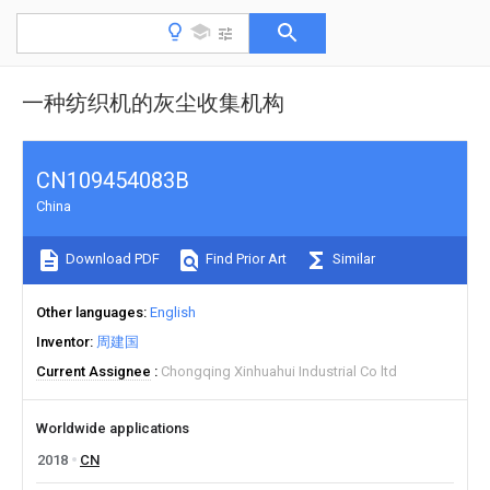
一种纺织机的灰尘收集机构
CN109454083B
China
Download PDF
Find Prior Art
Similar
Other languages
English
Inventor
周建国
Current Assignee
Chongqing Xinhuahui Industrial Co ltd
Worldwide applications
2018
CN