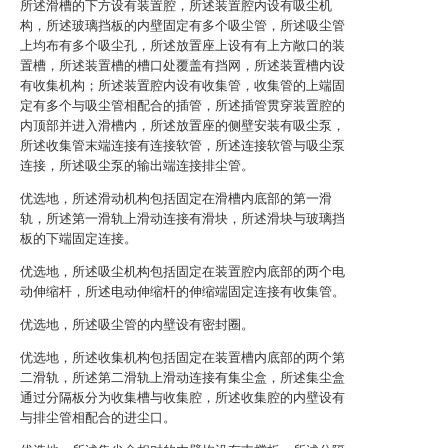
所述滑槽的下方设有装置腔，所述装置腔内设有吸尘机
构，所述玻璃挡板的内壁固定有多个吸尘管，所述吸尘管
上均布有多个吸尘孔，所述放置座上设有有上方敞口的装
置槽，所述装置槽的槽口处覆盖有挡网，所述装置槽内设
有收集机构；所述装置腔内设有收集管，收集管的上端固
定有多个与吸尘管相配合的插管，所述插管贯穿装置腔的
内顶部并进入滑槽内，所述放置座的侧壁安装有吸尘泵，
所述收集管末端连接有连接软管，所述连接软管与吸尘泵
连接，所述吸尘泵的输出端连接排尘管。
优选地，所述滑动机构包括固定在滑槽内底部的第一滑
轨，所述第一滑轨上滑动连接有滑块，所述滑块与玻璃挡
板的下端固定连接。
优选地，所述吸尘机构包括固定在装置腔内底部的两个电
动伸缩杆，所述电动伸缩杆的伸缩端固定连接有收集管。
优选地，所述吸尘管的内壁设有密封圈。
优选地，所述收集机构包括固定在装置槽内底部的两个第
二滑轨，所述第二滑轨上滑动连接有集尘盒，所述集尘盒
通过分隔板分为收集槽与收集腔，所述收集腔的内壁设有
与排尘管相配合的进尘口。