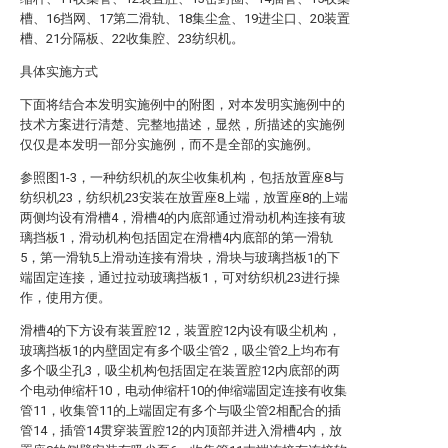
槽、16挡网、17第二滑轨、18集尘盒、19进尘口、20装置
槽、21分隔板、22收集腔、23纺织机。
具体实施方式
下面将结合本发明实施例中的附图，对本发明实施例中的
技术方案进行清楚、完整地描述，显然，所描述的实施例
仅仅是本发明一部分实施例，而不是全部的实施例。
参照图1-3，一种纺织机的灰尘收集机构，包括放置座8与
纺织机23，纺织机23安装在放置座8上端，放置座8的上端
两侧均设有滑槽4，滑槽4的内底部通过滑动机构连接有玻
璃挡板1，滑动机构包括固定在滑槽4内底部的第一滑轨
5，第一滑轨5上滑动连接有滑块，滑块与玻璃挡板1的下
端固定连接，通过拉动玻璃挡板1，可对纺织机23进行操
作，使用方便。
滑槽4的下方设有装置腔12，装置腔12内设有吸尘机构，
玻璃挡板1的内壁固定有多个吸尘管2，吸尘管2上均布有
多个吸尘孔3，吸尘机构包括固定在装置腔12内底部的两
个电动伸缩杆10，电动伸缩杆10的伸缩端固定连接有收集
管11，收集管11的上端固定有多个与吸尘管2相配合的插
管14，插管14贯穿装置腔12的内顶部并进入滑槽4内，放