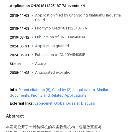
Application CN201811325187.7A events
Application filed by Chongqing Xinhuahui Industrial
2018-11-08
Co ltd
Priority to CN201811325187.7A
2018-11-08
Publication of CN109454083A
2019-03-12
Application granted
2024-05-31
Publication of CN109454083B
2024-05-31
Active
Status
Anticipated expiration
2038-11-08
Info
Patent citations (8)
Cited by (2)
Legal events
Similar
documents
Priority and Related Applications
External links
Espacenet
Global Dossier
Discuss
Abstract
本发明公开了一种纺织机的灰尘收集机构，包括放置座与