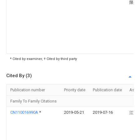
限公
* Cited by examiner, † Cited by third party
Cited By (3)
Publication number
Priority date
Publication date
Assi
Family To Family Citations
CN110016990A
*
2019-05-21
2019-07-16
江海