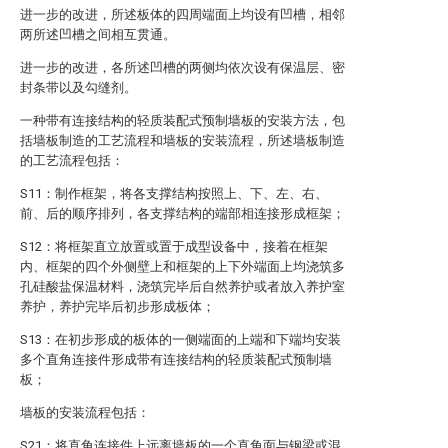
进一步的改进，所述板体的四周端面上均设有凹槽，相邻
两所述凹槽之间相互贯通。
进一步的改进，各所述凹槽的两侧均依次设有保温层、密
封条带以及勾缝剂。
一种带有连接结构的轻质装配式预制墙板的安装方法，包
括墙板制造的工艺流程和墙板的安装流程，所述墙板制造
的工艺流程包括：
S11：制作框架，将各支撑结构按照上、下、左、右、
前、后的顺序排列，各支撑结构的端部相连接形成框架；
S12：将框架直立放置或置于成型设备中，接着在框架
内、框架的四个外侧壁上和框架的上下外端面上均浇筑多
孔硅酸盐保温材料，浇筑完毕后自然养护或者放入养护室
养护，养护完毕后初步形成板体；
S13：在初步形成的板体的一侧端面的上端和下端均安装
多个直角连接件形成带有连接结构的轻质装配式预制墙
板；
墙板的安装流程包括：
S21：将直角连接件上远离墙板的一个直角面与钢梁或混