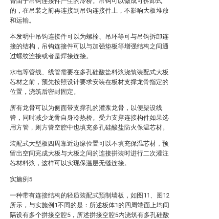
骨由于吊钩连接件产生的冷桥。吊钩可以做成可拆卸式
的，在吊装之前再连接到吊钩连接件上，不影响大板堆放
和运输。
本发明中吊钩连接件可以为螺栓、吊环等可与吊钩拆卸连
接的结构，吊钩连接件可以与加强垫板等增强结构之间通
过螺纹连接或者是焊接连接。
水电等管线、线管需要在多孔硅酸盐料浆浇筑装配式大板
芯材之前，预先按照设计要求安装在板材支撑龙骨指定的
位置，浇筑后密封固定。
所有龙骨可以为侧面带支撑孔的灌浆龙骨，以便架设线
管，同时减少龙骨自身冷热桥。受力支撑连接构件如果选
用方管，则方管空腔中也填充多孔硅酸盐防火保温芯材。
装配式大型板四周靠近边缘位置可以不填充保温芯材，预
留出空间完成大板与大板之间的连接拼装时进行二次灌注
芯材料浆，这样可以实现保温层无缝连接。
实施例5
一种带有连接结构的轻质装配式预制墙板，如图11、图12
所示，与实施例1不同的是：所述板体1的四周端面上均间
隔设有多个拼接空腔5，所述拼接空腔5内浇筑有多孔硅酸