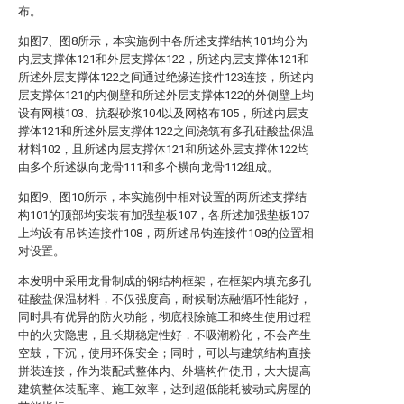
布。
如图7、图8所示，本实施例中各所述支撑结构101均分为
内层支撑体121和外层支撑体122，所述内层支撑体121和
所述外层支撑体122之间通过绝缘连接件123连接，所述内
层支撑体121的内侧壁和所述外层支撑体122的外侧壁上均
设有网模103、抗裂砂浆104以及网格布105，所述内层支
撑体121和所述外层支撑体122之间浇筑有多孔硅酸盐保温
材料102，且所述内层支撑体121和所述外层支撑体122均
由多个所述纵向龙骨111和多个横向龙骨112组成。
如图9、图10所示，本实施例中相对设置的两所述支撑结
构101的顶部均安装有加强垫板107，各所述加强垫板107
上均设有吊钩连接件108，两所述吊钩连接件108的位置相
对设置。
本发明中采用龙骨制成的钢结构框架，在框架内填充多孔
硅酸盐保温材料，不仅强度高，耐候耐冻融循环性能好，
同时具有优异的防火功能，彻底根除施工和终生使用过程
中的火灾隐患，且长期稳定性好，不吸潮粉化，不会产生
空鼓，下沉，使用环保安全；同时，可以与建筑结构直接
拼装连接，作为装配式整体内、外墙构件使用，大大提高
建筑整体装配率、施工效率，达到超低能耗被动式房屋的