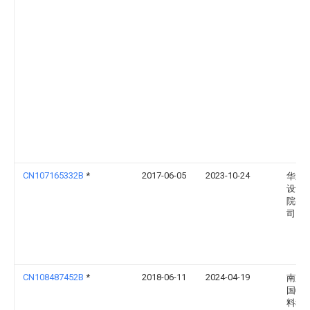
CN107165332B
*
2017-06-05
2023-10-24
华东
设计
院有
司
CN108487452B
*
2018-06-11
2024-04-19
南京
国特
料科