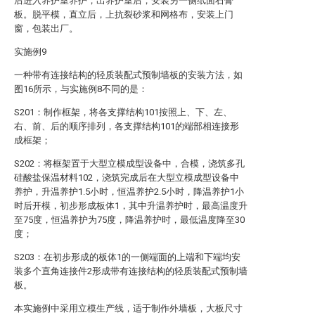
后进入养护室养护，出养护室后，安装另一侧纸面石膏
板。脱平模，直立后，上抗裂砂浆和网格布，安装上门
窗，包装出厂。
实施例9
一种带有连接结构的轻质装配式预制墙板的安装方法，如
图16所示，与实施例8不同的是：
S201：制作框架，将各支撑结构101按照上、下、左、
右、前、后的顺序排列，各支撑结构101的端部相连接形
成框架；
S202：将框架置于大型立模成型设备中，合模，浇筑多孔
硅酸盐保温材料102，浇筑完成后在大型立模成型设备中
养护，升温养护1.5小时，恒温养护2.5小时，降温养护1小
时后开模，初步形成板体1，其中升温养护时，最高温度升
至75度，恒温养护为75度，降温养护时，最低温度降至30
度；
S203：在初步形成的板体1的一侧端面的上端和下端均安
装多个直角连接件2形成带有连接结构的轻质装配式预制墙
板。
本实施例中采用立模生产线，适于制作外墙板，大板尺寸