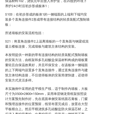
保温材料102，浇筑完毕后放入养护室，在20度的环境下
养护24小时后初步形成板体1；
S103：在初步形成的板体1的一侧端面的上端和下端均安
装多个直角连接件2形成带有连接结构的轻质装配式预制墙
板；
所述墙板的安装流程包括：
S21：将直角连接件2上远离墙板的一个直角面与钢梁或混
凝土楼板连接，完成墙板与建筑主体结构的安装。
本发明提供一种新的带有连接结构的轻质装配式预制墙板
的安装方法，由框架和多孔硅酸盐保温材料构成的墙板重
量轻且自保温效果好，并且环保安全，在该板体一侧端面
的上下两端均设置多个直角连接件，通过直角连接件与建
筑主体结构连接，不仅使得板体的安装简便快捷，还使得
安装方式灵活多样。
本实施例中采用的是平模生产线，适于制作内墙板，大板
尺寸为3500×2800×150mm，采用单层钢龙骨框架按照设
计方案预先制作好，先在底面单侧安装纸面石膏板，门窗
和预埋连接件的位置预留，线管布置完成后，放置在大型
平板模台上。然后平模浇筑多孔硅酸盐防火保温芯材，之