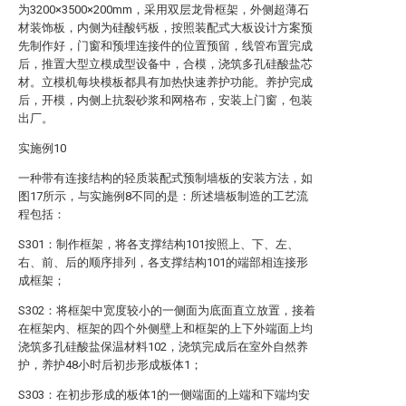
为3200×3500×200mm，采用双层龙骨框架，外侧超薄石
材装饰板，内侧为硅酸钙板，按照装配式大板设计方案预
先制作好，门窗和预埋连接件的位置预留，线管布置完成
后，推置大型立模成型设备中，合模，浇筑多孔硅酸盐芯
材。立模机每块模板都具有加热快速养护功能。养护完成
后，开模，内侧上抗裂砂浆和网格布，安装上门窗，包装
出厂。
实施例10
一种带有连接结构的轻质装配式预制墙板的安装方法，如
图17所示，与实施例8不同的是：所述墙板制造的工艺流
程包括：
S301：制作框架，将各支撑结构101按照上、下、左、
右、前、后的顺序排列，各支撑结构101的端部相连接形
成框架；
S302：将框架中宽度较小的一侧面为底面直立放置，接着
在框架内、框架的四个外侧壁上和框架的上下外端面上均
浇筑多孔硅酸盐保温材料102，浇筑完成后在室外自然养
护，养护48小时后初步形成板体1；
S303：在初步形成的板体1的一侧端面的上端和下端均安