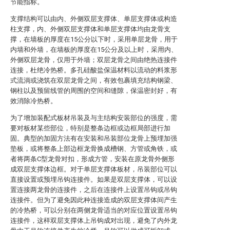
节能指标。
支撑结构可以由内、外侧双层支撑体、单层支撑体或构造
柱支撑，内、外侧双层支撑体和单层支撑体均由龙骨支
撑，在墙板的厚度在15公分以下时，采用单层龙骨，用于
内墙和外墙，在墙板的厚度在15公分及以上时，采用内、
外侧双层龙骨，仅用于外墙；双层龙骨之间由绝热连接件
连接，杜绝冷热桥。多孔硅酸盐保温材料以流动的料浆形
式流淌或浇筑在双层龙骨之间，有效包裹填充结构钢梁、
钢柱以及预留线管的周围的空间和缝隙，保温密封好，有
效消除冷热桥。
为了增加装配式板材吊装及与主结构安装部位的强度，需
要对板材某些部位，特别是整条边框或边框局部进行加
固。典型的加固方法有在安装和吊装部位龙骨上预埋加强
垫板，或将整条上部边框龙骨换成槽钢、方管或角铁，或
者将两条C型龙骨对扣，形成方管，安装在原龙骨外侧形
成双层支撑体边框。对于单层支撑体板材，吊装部位可以
直接设置或预埋吊钩连接件。如果是双层支撑体，可以设
置连接两龙骨的连接件，之后在连接件上设置吊钩或吊钩
连接件。但为了避免因此种连接造成的双层支撑体间产生
的冷热桥，可以分别在两侧龙骨适当的对应位置设置吊钩
连接件，这样双层支撑体上吊钩成对出现，避免了内外龙