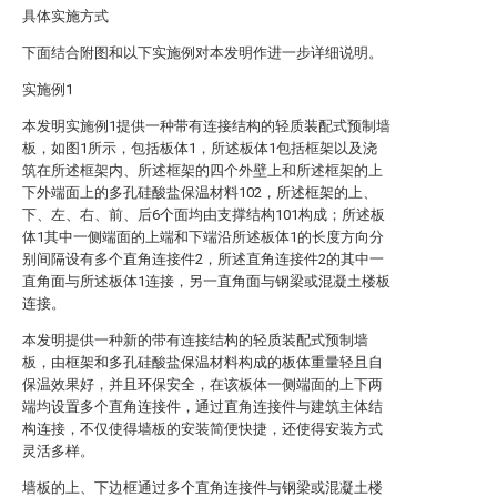
具体实施方式
下面结合附图和以下实施例对本发明作进一步详细说明。
实施例1
本发明实施例1提供一种带有连接结构的轻质装配式预制墙
板，如图1所示，包括板体1，所述板体1包括框架以及浇
筑在所述框架内、所述框架的四个外壁上和所述框架的上
下外端面上的多孔硅酸盐保温材料102，所述框架的上、
下、左、右、前、后6个面均由支撑结构101构成；所述板
体1其中一侧端面的上端和下端沿所述板体1的长度方向分
别间隔设有多个直角连接件2，所述直角连接件2的其中一
直角面与所述板体1连接，另一直角面与钢梁或混凝土楼板
连接。
本发明提供一种新的带有连接结构的轻质装配式预制墙
板，由框架和多孔硅酸盐保温材料构成的板体重量轻且自
保温效果好，并且环保安全，在该板体一侧端面的上下两
端均设置多个直角连接件，通过直角连接件与建筑主体结
构连接，不仅使得墙板的安装简便快捷，还使得安装方式
灵活多样。
墙板的上、下边框通过多个直角连接件与钢梁或混凝土楼