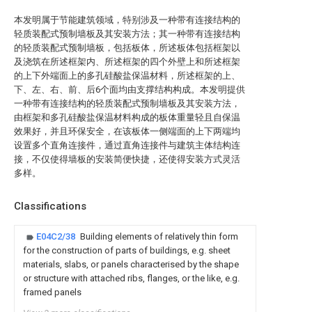
本发明属于节能建筑领域，特别涉及一种带有连接结构的
轻质装配式预制墙板及其安装方法；其一种带有连接结构
的轻质装配式预制墙板，包括板体，所述板体包括框架以
及浇筑在所述框架内、所述框架的四个外壁上和所述框架
的上下外端面上的多孔硅酸盐保温材料，所述框架的上、
下、左、右、前、后6个面均由支撑结构构成。本发明提供
一种带有连接结构的轻质装配式预制墙板及其安装方法，
由框架和多孔硅酸盐保温材料构成的板体重量轻且自保温
效果好，并且环保安全，在该板体一侧端面的上下两端均
设置多个直角连接件，通过直角连接件与建筑主体结构连
接，不仅使得墙板的安装简便快捷，还使得安装方式灵活
多样。
Classifications
E04C2/38
Building elements of relatively thin form
for the construction of parts of buildings, e.g. sheet
materials, slabs, or panels characterised by the shape
or structure with attached ribs, flanges, or the like, e.g.
framed panels