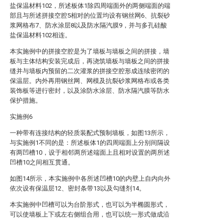
盐保温材料102，所述板体1除四周端面外的两侧端面的端
部且与所述拼接空腔5相对的位置均设有钢丝网6、抗裂砂
浆网格布7、防水涂层8以及防水隔汽膜9，并与多孔硅酸
盐保温材料102相连。
本实施例中的拼接空腔是为了墙板与墙板之间的拼接，墙
板与主体结构安装完成后，再浇筑墙板与墙板之间的拼接
缝并与墙板内预留的二次灌浆的拼接空腔形成连续密闭的
保温层。内外再用钢丝网、网模及抗裂砂浆网格布或各类
装饰板等进行密封，以及涂防水涂层、防水隔汽膜等防水
保护措施。
实施例6
一种带有连接结构的轻质装配式预制墙板，如图13所示，
与实施例1不同的是：所述板体1的四周端面上分别间隔设
有两凹槽10，设于相邻两所述端面上且相对设置的两所述
凹槽10之间相互贯通。
如图14所示，本实施例中各所述凹槽10的内壁上自内向外
依次设有保温层12、密封条带13以及勾缝剂14。
本实施例中凹槽可以为台阶形式，也可以为半椭圆形式，
可以使墙板上下或左右侧组合用，也可以统一形式做成沿