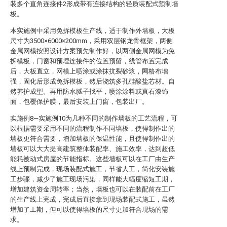
装多个直角连接件2形成带有连接结构的轻质装配式预制墙
板。
本实施例中采用免拆模板生产线，适于制作外墙板，大板
尺寸为3500×6000×200mm，采用双层钢龙骨框架，两侧
金属网模按照设计方案预先制作好，以两侧金属网模为免
拆模板，门窗和预埋连接件的位置预留，线管布置完成
后，大板直立，网模上喷涂或涂抹抗裂砂浆，网格布增
强，固化后形成免拆模板，然后浇筑多孔硅酸盐芯材。自
然养护成型。再用防水腻子找平，喷涂涂料或真石漆饰
面，包覆保护膜，最后安装上门窗，包装出厂。
实施例8—实施例10为几种不同的制作墙板的工艺流程，可
以根据需要采用不同的流程制作不同墙板，使得制作出的
墙板更符合需要，增加墙板的保温性能，且使得制作出的
墙板可以大大提高建筑整体装配率、施工效率，达到超低
能耗被动式房屋的节能指标。这些墙板可以在工厂由生产
线上预制完成，现场装配式施工，节省人工，简化安装施
工步骤，减少了施工现场污染，同样能大幅度缩短工期，
增加建筑资金周转率；当然，墙板也可以在装配前在工厂
的生产线上完成，完成后直接拿到现场装配式施工，虽然
增加了工期，但可以使得墙板的尺寸更加符合现场的需
求。