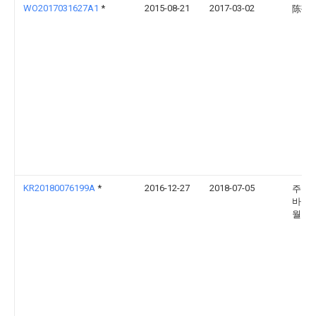
WO2017031627A1
*
2015-08-21
2017-03-02
陈敬
KR20180076199A
*
2016-12-27
2018-07-05
주식
바우
월