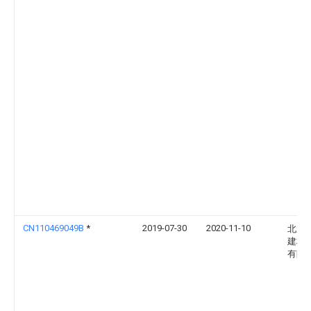
CN110469049B
*
2019-07-30
2020-11-10
北新
建材
有限