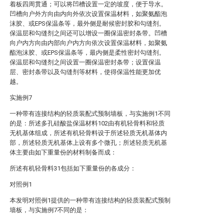
着板四周贯通；可以将凹槽设置一定的坡度，便于导水。
凹槽向户外方向由内向外依次设置保温材料，如聚氨酯泡
沫胶、或EPS保温条等，最外侧是耐候密封胶和勾缝剂。
保温层和勾缝剂之间还可以增设一圈保温密封条带。凹槽
向户内方向由内部向户内方向依次设置保温材料，如聚氨
酯泡沫胶、或EPS保温条等，最内侧是柔性密封勾缝剂。
保温层和勾缝剂之间设置一圈保温密封条带；设置保温
层、密封条带以及勾缝剂等材料，使得保温性能更加优
越。
实施例7
一种带有连接结构的轻质装配式预制墙板，与实施例1不同
的是：所述多孔硅酸盐保温材料102由有机轻骨料和轻质
无机基体组成，所述有机轻骨料设于所述轻质无机基体内
部，所述轻质无机基体上设有多个微孔；所述轻质无机基
体主要由如下重量份的材料制备而成：
所述有机轻骨料31包括如下重量份的各成分：
对照例1
本发明对照例1提供的一种带有连接结构的轻质装配式预制
墙板，与实施例7不同的是：