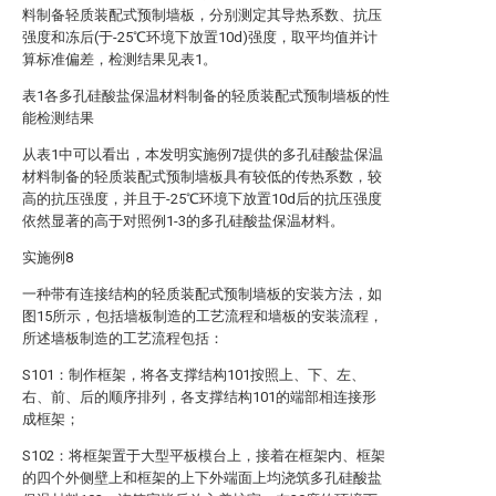
料制备轻质装配式预制墙板，分别测定其导热系数、抗压
强度和冻后(于-25℃环境下放置10d)强度，取平均值并计
算标准偏差，检测结果见表1。
表1各多孔硅酸盐保温材料制备的轻质装配式预制墙板的性
能检测结果
从表1中可以看出，本发明实施例7提供的多孔硅酸盐保温
材料制备的轻质装配式预制墙板具有较低的传热系数，较
高的抗压强度，并且于-25℃环境下放置10d后的抗压强度
依然显著的高于对照例1-3的多孔硅酸盐保温材料。
实施例8
一种带有连接结构的轻质装配式预制墙板的安装方法，如
图15所示，包括墙板制造的工艺流程和墙板的安装流程，
所述墙板制造的工艺流程包括：
S101：制作框架，将各支撑结构101按照上、下、左、
右、前、后的顺序排列，各支撑结构101的端部相连接形
成框架；
S102：将框架置于大型平板模台上，接着在框架内、框架
的四个外侧壁上和框架的上下外端面上均浇筑多孔硅酸盐