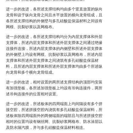
进一步的改进，各所述支撑结构均由多个竖直放置的纵向
龙骨和设于纵向龙骨之间且水平放置的横向龙骨组成，且
各所述支撑结构的外侧壁与多孔硅酸盐保温材料之间设有
网模、抗裂砂浆以及网格布。
进一步的改进，各所述支撑结构均分为内层支撑体和外层
支撑体，所述内层支撑体和所述外层支撑体之间通过绝缘
连接件连接，所述内层支撑体的内侧壁和所述外层支撑体
的外侧壁上均设有网模、抗裂砂浆以及网格布，所述内层
支撑体和所述外层支撑体之间浇筑有多孔硅酸盐保温材
料，且所述内层支撑体和所述外层支撑体均由多个所述纵
向龙骨和多个横向龙骨组成。
进一步的改进，相对设置的两所述支撑结构的顶部均安装
有加强垫板，各所述加强垫板上均设有吊钩连接件，两所
述吊钩连接件的位置相对设置。
进一步的改进，所述板体的四周端面上均间隔设有多个拼
接空腔，所述拼接空腔内浇筑有多孔硅酸盐保温材料，所
述板体除四周端面外的两侧端面的端部且与所述拼接空腔
相对的位置均设有钢丝网、抗裂砂浆网格布、防水涂层以
及防水隔汽膜，并与多孔硅酸盐保温材料相连。