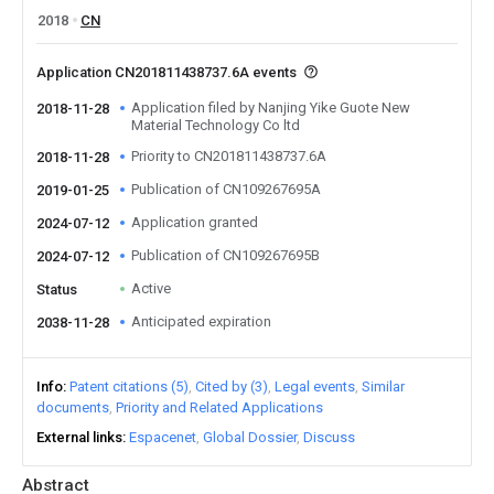
2018
CN
Application CN201811438737.6A events
Application filed by Nanjing Yike Guote New
2018-11-28
Material Technology Co ltd
Priority to CN201811438737.6A
2018-11-28
Publication of CN109267695A
2019-01-25
Application granted
2024-07-12
Publication of CN109267695B
2024-07-12
Active
Status
Anticipated expiration
2038-11-28
Info
Patent citations (5)
Cited by (3)
Legal events
Similar
documents
Priority and Related Applications
External links
Espacenet
Global Dossier
Discuss
Abstract