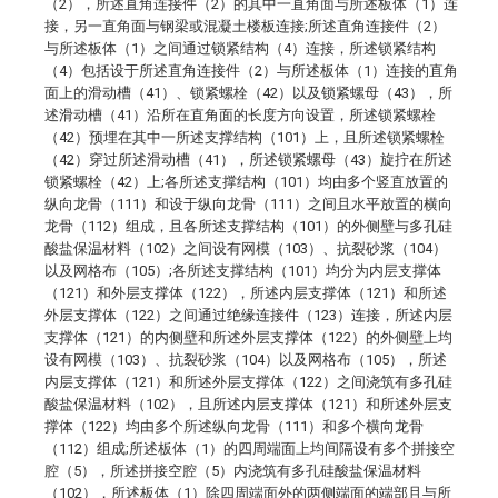
（2），所述直角连接件（2）的其中一直角面与所述板体（1）连
接，另一直角面与钢梁或混凝土楼板连接;所述直角连接件（2）
与所述板体（1）之间通过锁紧结构（4）连接，所述锁紧结构
（4）包括设于所述直角连接件（2）与所述板体（1）连接的直角
面上的滑动槽（41）、锁紧螺栓（42）以及锁紧螺母（43），所
述滑动槽（41）沿所在直角面的长度方向设置，所述锁紧螺栓
（42）预埋在其中一所述支撑结构（101）上，且所述锁紧螺栓
（42）穿过所述滑动槽（41），所述锁紧螺母（43）旋拧在所述
锁紧螺栓（42）上;各所述支撑结构（101）均由多个竖直放置的
纵向龙骨（111）和设于纵向龙骨（111）之间且水平放置的横向
龙骨（112）组成，且各所述支撑结构（101）的外侧壁与多孔硅
酸盐保温材料（102）之间设有网模（103）、抗裂砂浆（104）
以及网格布（105）;各所述支撑结构（101）均分为内层支撑体
（121）和外层支撑体（122），所述内层支撑体（121）和所述
外层支撑体（122）之间通过绝缘连接件（123）连接，所述内层
支撑体（121）的内侧壁和所述外层支撑体（122）的外侧壁上均
设有网模（103）、抗裂砂浆（104）以及网格布（105），所述
内层支撑体（121）和所述外层支撑体（122）之间浇筑有多孔硅
酸盐保温材料（102），且所述内层支撑体（121）和所述外层支
撑体（122）均由多个所述纵向龙骨（111）和多个横向龙骨
（112）组成;所述板体（1）的四周端面上均间隔设有多个拼接空
腔（5），所述拼接空腔（5）内浇筑有多孔硅酸盐保温材料
（102），所述板体（1）除四周端面外的两侧端面的端部且与所