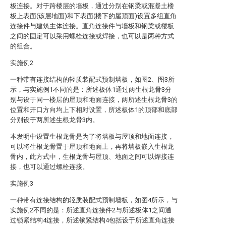
板连接。对于跨楼层的墙板，通过分别在钢梁或混凝土楼
板上表面(该层地面)和下表面(楼下的屋顶面)设置多组直角
连接件与建筑主体连接。直角连接件与墙板和钢梁或楼板
之间的固定可以采用螺栓连接或焊接，也可以是两种方式
的组合。
实施例2
一种带有连接结构的轻质装配式预制墙板，如图2、图3所
示，与实施例1不同的是：所述板体1通过两生根龙骨3分
别与设于同一楼层的屋顶和地面连接，两所述生根龙骨3的
位置和开口方向均上下相对设置，所述板体1的顶部和底部
分别设于两所述生根龙骨3内。
本发明中设置生根龙骨是为了将墙板与屋顶和地面连接，
可以将生根龙骨置于屋顶和地面上，再将墙板嵌入生根龙
骨内，此方式中，生根龙骨与屋顶、地面之间可以焊接连
接，也可以通过螺栓连接。
实施例3
一种带有连接结构的轻质装配式预制墙板，如图4所示，与
实施例2不同的是：所述直角连接件2与所述板体1之间通
过锁紧结构4连接，所述锁紧结构4包括设于所述直角连接