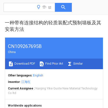
一种带有连接结构的轻质装配式预制墙板及其
安装方法
CN109267695B
China
Download PDF
Find Prior Art
Similar
Other languages
English
Inventor
江海红
Current Assignee
Nanjing Yike Guote New Material Technology
Co ltd
Worldwide applications