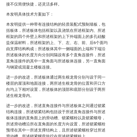
接不仅简便快捷，还灵活多样。
本发明具体技术方案如下：
本发明提供一种带有连接结构的轻质装配式预制墙板，包
括板体，所述板体包括框架以及浇筑在所述框架内、所述
框架的四个外壁上和所述框架的上下外端面上的多孔硅酸
盐保温材料，所述框架的上、下、左、右、前、后6个面均
由支撑结构构成；所述板体其中一侧端面的上端和下端沿
所述板体的长度方向分别间隔设有多个直角连接件，所述
直角连接件的其中一直角面与所述板体连接，另一直角面
与钢梁或混凝土楼板连接。
进一步的改进，所述板体通过两生根龙骨分别与设于同一
楼层的屋顶和地面连接，两所述生根龙骨的位置和开口方
向均上下相对设置，所述板体的顶部和底部分别设于两所
述生根龙骨内。
进一步的改进，所述直角连接件与所述板体之间通过锁紧
结构连接，所述锁紧结构包括设于所述直角连接件与所述
板体连接的直角面上的滑动槽、锁紧螺栓以及锁紧螺母，
所述滑动槽沿所在直角面的长度方向设置，所述锁紧螺栓
预埋在其中一所述支撑结构上，且所述锁紧螺栓穿过所述
滑动槽，所述锁紧螺母旋拧在所述锁紧螺栓上。