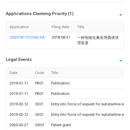
Applications Claiming Priority (1)
Application
Filing date
Title
CN201811012060.XA
2018-08-31
一种智能化禽舍用粪便清
理装置
Legal Events
Date
Code
Title
2019-01-11
PB01
Publication
2019-01-11
PB01
Publication
2019-02-12
SE01
Entry into force of request for substantive exa
2019-02-12
SE01
Entry into force of request for substantive exa
2020-03-27
GR01
Patent grant