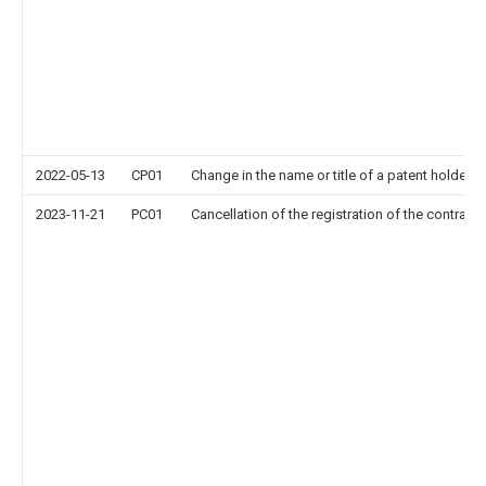
2022-05-13
CP01
Change in the name or title of a patent holder
2023-11-21
PC01
Cancellation of the registration of the contract 