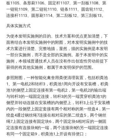
板1105、条形刷1106、固定杆1107、第一刮板1108、第
一链轮1109、第二链轮1110、链条1111、圆齿轮1112、
连接杆1113、圆形刷1114、第二刮板12、第三刮板13。
具体实施方式
为使本发明实施例的目的、技术方案和优点更加清楚，下
面将结合本发明实施例中的附图，对本发明实施例中的技
术方案进行清楚、完整地描，显然，描的实施例是本发明
一部分实施例，而不是全部的实施例。基于本发明中的实
施例，本领域普通技术人员在没有作出创造性劳动前提下
获得的有其他实施例，都属于本发明保护的范围。
参照附图，一种智能化禽舍用粪便清理装置，包括积粪池
1、第一电机2和转杆3，积粪池1周向开设有安装槽，积粪
池1的侧壁上固定连接有第一电机2，第一电机2的输出端
与转杆3的一端固定连接，转杆3的另一端贯穿积粪池1的
侧壁并转动连接在安装槽的内侧壁上，转杆3上位于安装槽
内的一段侧壁上固定套接有两个相对称的第一绞盘4，第一
绞盘4通过钢丝绳7连接在相对应的第二绞盘5，两个钢丝
绳7上固定连接有固定块6，两个固定块6相对应的一侧固
定连接有连接块8的一端，两个连接块8的另一端固定连接
有同一个固定箱9，积粪池1上开设有排便口；