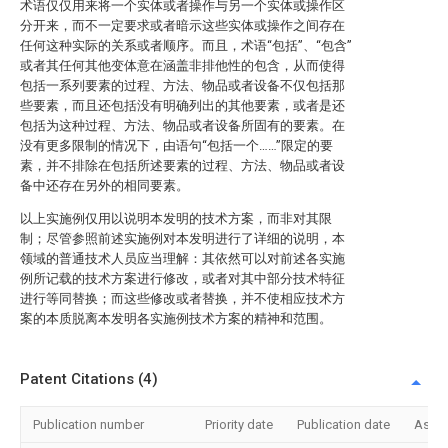
术语仅仅用来将一个实体或者操作与另一个实体或操作区
分开来，而不一定要求或者暗示这些实体或操作之间存在
任何这种实际的关系或者顺序。而且，术语“包括”、“包含”
或者其任何其他变体意在涵盖非排他性的包含，从而使得
包括一系列要素的过程、方法、物品或者设备不仅包括那
些要素，而且还包括没有明确列出的其他要素，或者是还
包括为这种过程、方法、物品或者设备所固有的要素。在
没有更多限制的情况下，由语句“包括一个……”限定的要
素，并不排除在包括所述要素的过程、方法、物品或者设
备中还存在另外的相同要素。
以上实施例仅用以说明本发明的技术方案，而非对其限
制；尽管参照前述实施例对本发明进行了详细的说明，本
领域的普通技术人员应当理解：其依然可以对前述各实施
例所记载的技术方案进行修改，或者对其中部分技术特征
进行等同替换；而这些修改或者替换，并不使相应技术方
案的本质脱离本发明各实施例技术方案的精神和范围。
Patent Citations (4)
Publication number
Priority date
Publication date
Assi