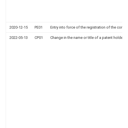
2020-12-15
PE01
Entry into force of the registration of the contr
2022-05-13
CP01
Change in the name or title of a patent holder