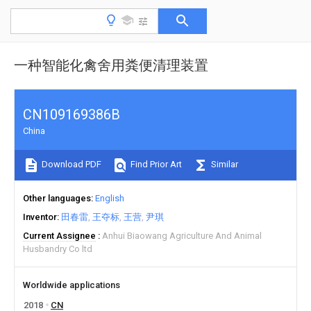
一种智能化禽舍用粪便清理装置
CN109169386B
China
Download PDF
Find Prior Art
Similar
Other languages
English
Inventor
田春雷
王夺标
王营
尹琪
Current Assignee
Anhui Biaowang Agriculture And Animal
Husbandry Co ltd
Worldwide applications
2018
CN