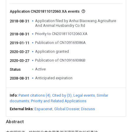
Application CN201811012060.XA events
Application filed by Anhui Biaowang Agriculture
2018-08-31
And Animal Husbandry Co ltd
Priority to CN201811012060.XA
2018-08-31
Publication of CN109169386A
2019-01-11
Application granted
2020-03-27
Publication of CN109169386B
2020-03-27
Active
Status
Anticipated expiration
2038-08-31
Info
Patent citations (4)
Cited by (3)
Legal events
Similar
documents
Priority and Related Applications
External links
Espacenet
Global Dossier
Discuss
Abstract