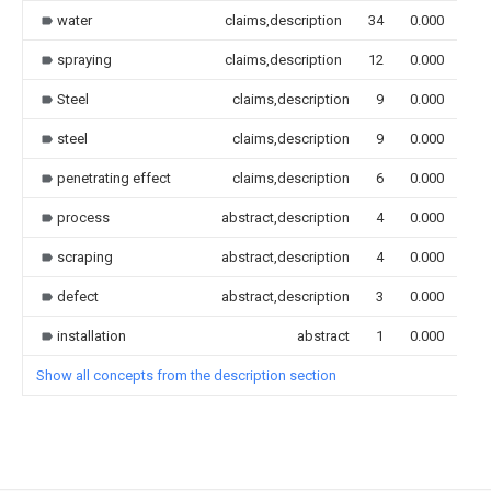
water
claims,description
34
0.000
spraying
claims,description
12
0.000
Steel
claims,description
9
0.000
steel
claims,description
9
0.000
penetrating effect
claims,description
6
0.000
process
abstract,description
4
0.000
scraping
abstract,description
4
0.000
defect
abstract,description
3
0.000
installation
abstract
1
0.000
Show all concepts from the description section