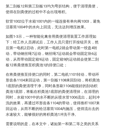
第二刮板12和第三刮板13均为弯折结构，便于清理粪便，
使得在刮粪便的过程中不会出现堆积。
软管1002位于水箱1001内的一端连接有单向阀1003，避免
活塞筒1004中的水向上回流，无法达到增压效果。
如图1-3示，一种智能化禽舍用粪便清理装置工作原理如
下：经工作人员调试后，工作人员只需打开按钮开关，然
后第一电机2启动，此时第一电机2就会带动第一绞盘4转
动，带动钢丝绳7运动，钢丝绳7运动就会带动固定块6运
动，从而带动固定箱9运动，固定箱9的运动就会使第二刮
板12将粪便推至积粪池1的排便口处；
在将粪便推至排便口的同时，第二电机1101转动，带动环
形齿条1104来回运动，第一刮板1108来回刮动，将积粪池
1底部的粪便清理干净，同时条形刷1106能很好的刮动积
粪池1底部，将黏在积粪池1底部的粪便清理掉，在清理的
同时，水箱1001中的水不断的从喷水管1006流出，起到冲
洗的效果，再通过环形齿条1104的带动，使得推杆1007来
回运动，从而不断的给活塞筒1004内施压，使得流出去的
水速较大，能够很好的将积粪池1冲洗干净。
需要说明的是，在本文中，诸如第一和第二等之类的关系