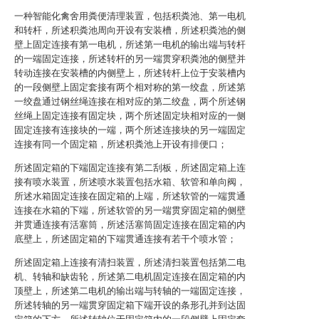
一种智能化禽舍用粪便清理装置，包括积粪池、第一电机
和转杆，所述积粪池周向开设有安装槽，所述积粪池的侧
壁上固定连接有第一电机，所述第一电机的输出端与转杆
的一端固定连接，所述转杆的另一端贯穿积粪池的侧壁并
转动连接在安装槽的内侧壁上，所述转杆上位于安装槽内
的一段侧壁上固定套接有两个相对称的第一绞盘，所述第
一绞盘通过钢丝绳连接在相对应的第二绞盘，两个所述钢
丝绳上固定连接有固定块，两个所述固定块相对应的一侧
固定连接有连接块的一端，两个所述连接块的另一端固定
连接有同一个固定箱，所述积粪池上开设有排便口；
所述固定箱的下端固定连接有第二刮板，所述固定箱上连
接有喷水装置，所述喷水装置包括水箱、软管和单向阀，
所述水箱固定连接在固定箱的上端，所述软管的一端贯通
连接在水箱的下端，所述软管的另一端贯穿固定箱的侧壁
并贯通连接有活塞筒，所述活塞筒固定连接在固定箱的内
底壁上，所述固定箱的下端贯通连接有若干个喷水管；
所述固定箱上连接有清扫装置，所述清扫装置包括第二电
机、转轴和缺齿轮，所述第二电机固定连接在固定箱的内
顶壁上，所述第二电机的输出端与转轴的一端固定连接，
所述转轴的另一端贯穿固定箱下端开设的条形孔并到达固