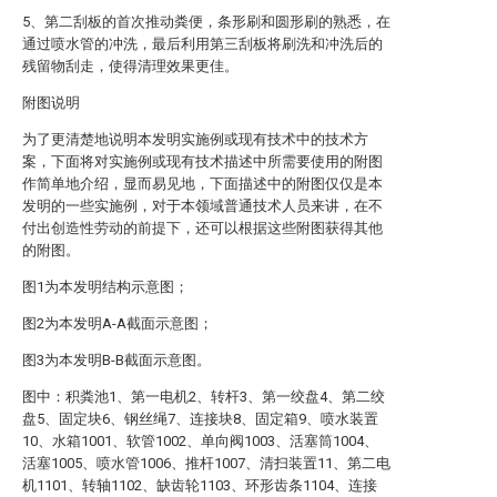
5、第二刮板的首次推动粪便，条形刷和圆形刷的熟悉，在
通过喷水管的冲洗，最后利用第三刮板将刷洗和冲洗后的
残留物刮走，使得清理效果更佳。
附图说明
为了更清楚地说明本发明实施例或现有技术中的技术方
案，下面将对实施例或现有技术描述中所需要使用的附图
作简单地介绍，显而易见地，下面描述中的附图仅仅是本
发明的一些实施例，对于本领域普通技术人员来讲，在不
付出创造性劳动的前提下，还可以根据这些附图获得其他
的附图。
图1为本发明结构示意图；
图2为本发明A-A截面示意图；
图3为本发明B-B截面示意图。
图中：积粪池1、第一电机2、转杆3、第一绞盘4、第二绞
盘5、固定块6、钢丝绳7、连接块8、固定箱9、喷水装置
10、水箱1001、软管1002、单向阀1003、活塞筒1004、
活塞1005、喷水管1006、推杆1007、清扫装置11、第二电
机1101、转轴1102、缺齿轮1103、环形齿条1104、连接