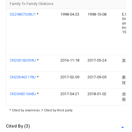
Family To Family Citations
DE29807338U1
*
1998-04-23
1998-10-08
E.S.A
GmbH
und
Instal
15746
CN206182094U
*
2016-11-18
2017-05-24
莫专
CN206462178U
*
2017-02-09
2017-09-05
衢州
技有
CN206821668U
*
2017-04-21
2018-01-02
浙江
股份
* Cited by examiner, † Cited by third party
Cited By (3)