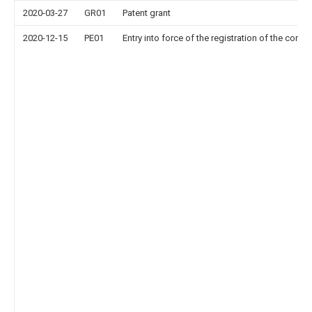
2020-03-27
GR01
Patent grant
2020-12-15
PE01
Entry into force of the registration of the contr