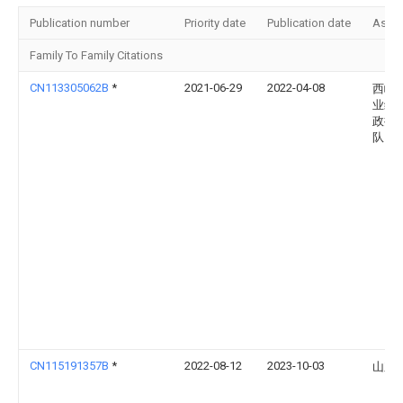
Publication number
Priority date
Publication date
Assi
Family To Family Citations
CN113305062B
*
2021-06-29
2022-04-08
西峡
业综
政执
队
CN115191357B
*
2022-08-12
2023-10-03
山东