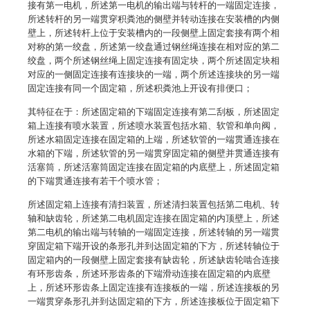
接有第一电机，所述第一电机的输出端与转杆的一端固定连接，
所述转杆的另一端贯穿积粪池的侧壁并转动连接在安装槽的内侧
壁上，所述转杆上位于安装槽内的一段侧壁上固定套接有两个相
对称的第一绞盘，所述第一绞盘通过钢丝绳连接在相对应的第二
绞盘，两个所述钢丝绳上固定连接有固定块，两个所述固定块相
对应的一侧固定连接有连接块的一端，两个所述连接块的另一端
固定连接有同一个固定箱，所述积粪池上开设有排便口；
其特征在于：所述固定箱的下端固定连接有第二刮板，所述固定
箱上连接有喷水装置，所述喷水装置包括水箱、软管和单向阀，
所述水箱固定连接在固定箱的上端，所述软管的一端贯通连接在
水箱的下端，所述软管的另一端贯穿固定箱的侧壁并贯通连接有
活塞筒，所述活塞筒固定连接在固定箱的内底壁上，所述固定箱
的下端贯通连接有若干个喷水管；
所述固定箱上连接有清扫装置，所述清扫装置包括第二电机、转
轴和缺齿轮，所述第二电机固定连接在固定箱的内顶壁上，所述
第二电机的输出端与转轴的一端固定连接，所述转轴的另一端贯
穿固定箱下端开设的条形孔并到达固定箱的下方，所述转轴位于
固定箱内的一段侧壁上固定套接有缺齿轮，所述缺齿轮啮合连接
有环形齿条，所述环形齿条的下端滑动连接在固定箱的内底壁
上，所述环形齿条上固定连接有连接板的一端，所述连接板的另
一端贯穿条形孔并到达固定箱的下方，所述连接板位于固定箱下