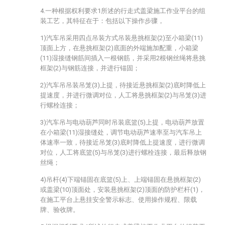
4.一种根据权利要求1所述的行走式盖梁施工作业平台的组
装工艺，其特征在于：包括以下操作步骤，
1)汽车吊采用四点吊装方式吊装悬挑框架(2)至小箱梁(11)
顶面上方，在悬挑框架(2)底面的外端施加配重，小箱梁
(11)湿接缝钢筋间插入一根钢筋，并采用2根钢丝绳将悬挑
框架(2)与钢筋连接，并进行锚固；
2)汽车吊吊装吊笼(3)上提，待接近悬挑框架(2)底时降低上
提速度，并进行微调对位，人工将悬挑框架(2)与吊笼(3)进
行螺栓连接；
3)汽车吊与电动葫芦同时吊装底篮(5)上提，电动葫芦放置
在小箱梁(11)湿接缝处，调节电动葫芦速率至与汽车吊上
体速率一致，待接近吊笼(3)底时降低上提速度，进行微调
对位，人工将底篮(5)与吊笼(3)进行螺栓连接，最后释放钢
丝绳；
4)吊杆(4)下端锚固在底篮(5)上、上端锚固在悬挑框架(2)
或盖梁(10)顶面处，安装悬挑框架(2)顶面的防护栏杆(1)，
在施工平台上悬挂安全警示标志、使用操作规程、限载
牌、验收牌。