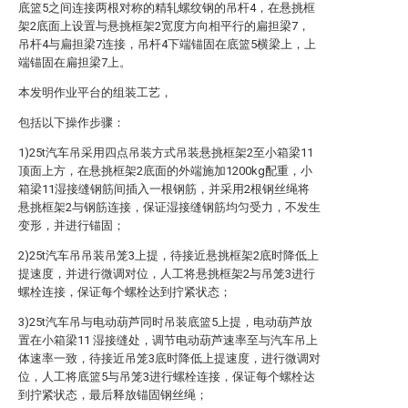
底篮5之间连接两根对称的
精轧螺纹钢的吊杆4，在悬挑框
架2底面上设置与悬挑框架2宽度方向相平行的扁担梁7，
吊杆4与扁担梁7连接，吊杆4下端锚固在底篮5横梁上，上
端锚固在扁担梁7上。
本发明作业平台的组装工艺，
包括以下操作步骤：
1)25t汽车吊采用四点吊装方式吊装悬挑框架2至小箱梁11
顶面上方，在悬挑框架2底面的外端施加1200kg配重，小
箱梁11湿接缝钢筋间插入一根
钢筋，并采用2根钢丝绳将
悬挑框架2与
钢筋连接，保证湿接缝
钢筋均匀受力，不发生
变形，并进行锚固；
2)25t汽车吊吊装吊笼3上提，待接近悬挑框架2底时降低上
提速度，并进行微调对位，人工将悬挑框架2与吊笼3进行
螺栓连接，保证每个螺栓达到拧紧状态；
3)25t汽车吊与电动葫芦同时吊装底篮5上提，电动葫芦放
置在小箱梁11 湿接缝处，调节电动葫芦速率至与汽车吊上
体速率一致，待接近吊笼3底时降低上提速度，进行微调对
位，人工将底篮5与吊笼3进行螺栓连接，保证每个螺栓达
到拧紧状态，最后释放锚固钢丝绳；