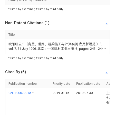
Family To Family Citations
* Cited by examiner, † Cited by third party
Non-Patent Citations (1)
Title
欧阳旺云: "《房屋、道路、桥梁施工与计算实例 应用新规范 》",
vol. 7, 31 July 1996, 北京：中国建材工业出版社, pages: 243 - 244
*
* Cited by examiner, † Cited by third party
Cited By (6)
Publication number
Priority date
Publication date
Assi
CN110067201A
*
2019-03-15
2019-07-30
上海
七建
有限