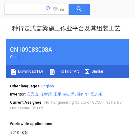
一种行走式盖梁施工作业平台及其组装工艺
CN109083008A
China
Download PDF
Find Prior Art
Similar
Other languages
English
Inventor
安秀山
任智辉
王宇
钟志坚
孙作华
高志楼
Current Assignee
No 1 Engineering Co Ltd of CCCC First Harbor
Engineering Co Ltd
Worldwide applications
2018
CN