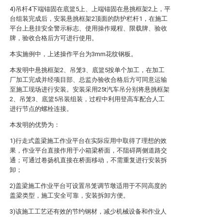
4)吊杆4下端锚固在底篮5上、上端锚固在悬挑框架2上，平
台组装完成后，安装悬挑框架2顶面的防护栏杆1，在施工
平台上悬挂安全警示标志、使用操作规程、限载牌、验收
牌，验收合格后方可进行使用。
本实施例中，上述操作平台为3mm花纹钢板。
本发明中悬挑框架2、吊笼3、底篮5按单个加工，在加工
厂加工完成并经项目部、总监办验收合格后方可同意运输
至施工现场进行安装。安装采用25t汽车吊分别将悬挑框架
2、吊笼3、底篮5吊装组装，过程中利用登高车配合人工
进行节点的螺栓连接。
本发明的优势为：
1)行走式盖梁施工作业平台在实际应用中取得了理想的效
果，作业平台直接作用于小箱梁桥面，不阻碍两侧道路交
通；可通过卷扬机直接在桥面移动，不需重复进行安装拆
卸；
2)盖梁施工作业平台可设置吊笼调节墩适用于不同高度的
盖梁类型，施工安全可靠，安装拆卸方便。
3)该施工工艺还有效的节约钢材，减少机械设备和作业人