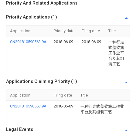
Priority And Related Applications
Priority Applications (1)
Application
Priority date
Filing date
Title
CN201810590563.9A
2018-06-09
2018-06-09
一种行走
式盖梁施
工作业平
台及其组
装工艺
Applications Claiming Priority (1)
Application
Filing date
Title
CN201810590563.9A
2018-06-09
一种行走式盖梁施工作业
平台及其组装工艺
Legal Events