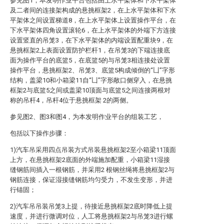
参见图1，本发明作业平台包括由上水平架体和下水平架体
及二者间的连接架构成的悬挑框架2，在上水平架体和下水
平架体之间设置梯道8，在上水平架体上设置操作平台，在
下水平架体四角设置滚轮6，在上水平架体的外端下方连接
设置竖直的吊笼3，在下水平架体的内端设置配重块9，在
悬挑框架2上表面设置防护栏杆1，在吊笼3的下端连接底
面为操作平台的底篮5，在底篮5的与吊笼3相连接处设置
操作平台，悬挑框架2、吊笼3、底篮5构成倾倒的“凵”字形
结构，盖梁10和小箱梁11自“凵”字形敞口侧穿入，在悬挑
框架2与底篮5之间或盖梁10顶面与底篮5之间连接两根对
称的吊杆4，吊杆4位于悬挑框架 2的两侧。
参见图2、图3和图4，为本发明作业平台的组装工艺，
包括以下操作步骤：
1)汽车吊采用四点吊装方式吊装悬挑框架2至小箱梁11顶面
上方，在悬挑框架2底面的外端施加配重，小箱梁11湿接
缝钢筋间插入一根钢筋，并采用2 根钢丝绳将悬挑框架2与
钢筋连接，保证湿接缝钢筋均匀受力，不发生变形，并进
行锚固；
2)汽车吊吊装吊笼3上提，待接近悬挑框架2底时降低上提
速度，并进行微调对位，人工将悬挑框架2与吊笼3进行螺