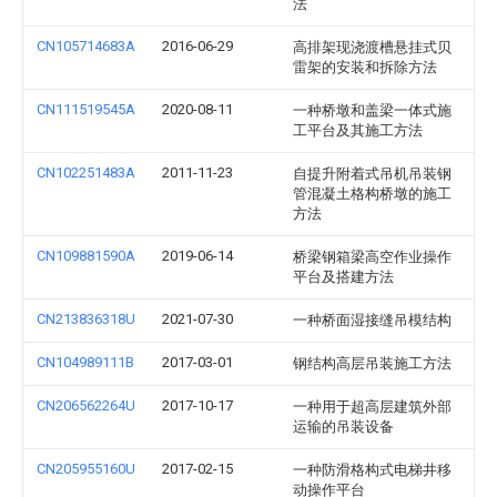
法
CN105714683A
2016-06-29
高排架现浇渡槽悬挂式贝
雷架的安装和拆除方法
CN111519545A
2020-08-11
一种桥墩和盖梁一体式施
工平台及其施工方法
CN102251483A
2011-11-23
自提升附着式吊机吊装钢
管混凝土格构桥墩的施工
方法
CN109881590A
2019-06-14
桥梁钢箱梁高空作业操作
平台及搭建方法
CN213836318U
2021-07-30
一种桥面湿接缝吊模结构
CN104989111B
2017-03-01
钢结构高层吊装施工方法
CN206562264U
2017-10-17
一种用于超高层建筑外部
运输的吊装设备
CN205955160U
2017-02-15
一种防滑格构式电梯井移
动操作平台