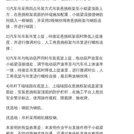
1)汽车吊采用四点吊装方式吊装悬挑框架至小箱梁顶面上
方，在悬挑框架底面的外端施加配重，小箱梁湿接缝钢筋
间插入一根钢筋，并采用2根钢丝绳将悬挑框架与钢筋连
接，并进行锚固；
2)汽车吊吊装吊笼上提，待接近悬挑框架底时降低上提速
度，并进行微调对位，人工将悬挑框架与吊笼进行螺栓连
接；
3)汽车吊与电动葫芦同时吊装底篮上提，电动葫芦放置在
小箱梁湿接缝处，调节电动葫芦速率至与汽车吊上体速率
一致，待接近吊笼底时降低上提速度，进行微调对位，人
工将底篮与吊笼进行螺栓连接，最后释放钢丝绳；
4)吊杆下端锚固在底篮上、上端锚固在悬挑框架或盖梁顶
面处，安装悬挑框架顶面的防护栏杆，在施工平台上悬挂
安全警示标志、使用操作规程、限载牌、验收牌。
优选地：钢筋为
钢筋。
优选地：吊杆采用
精轧螺纹钢。
本发明的有益效果是：本发明作业平台直接作用于小箱梁
桥面，不阻碍两侧道路交通，可通过卷扬机直接在桥面移