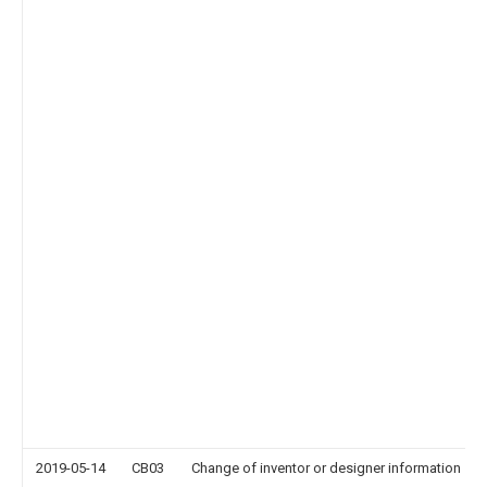
2019-05-14
CB03
Change of inventor or designer information