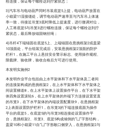
栓连接，保证每个螺栓达到拧紧状态；
3)汽车吊与电动葫芦同时吊装底篮5上提，电动葫芦放置在
小箱梁11湿接缝处，调节电动葫芦速率至与汽车吊上体速
率一致，待接近吊笼3底时降低上提速度，进行微调对位，
人工将底篮5与吊笼3进行螺栓连接，保证每个螺栓达到拧
紧状态，最后释放锚固钢丝绳；
4)吊杆4下端锚固在底篮5上、上端锚固在悬挑框架2或盖梁
10顶面处，平台组装完成后，安装悬挑框架2顶面的防护
栏杆1，在施工平台上悬挂安全警示标志、使用操作规程、
限载牌、验收牌，验收合格后方可进行使用。
本发明实施例2
本发明作业平台包括由上水平架体和下水平架体及二者间
的连接架构成的悬挑框架2，在上水平架体和下水平架体之
间设置梯道8，在上水平架体上设置操作平台，在下水平架
体四角设置滚轮6，在上水平架体的外端下方连接设置竖直
的吊笼3，在下水平架体的内端设置配重块9，在悬挑框架
2上表面设置防护栏杆1，在吊笼3的下端连接底面为操作
平台的底篮5，在底篮5的与吊笼3相连接处设置操作平
台，悬挑框架2、吊笼3、底篮5构成倾倒的“凵”字形结构，
盖梁10和小箱梁11自“凵”字形敞口侧穿入，在悬挑框架2与