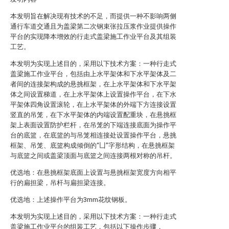
本发明旨在解决现有技术的不足，而提供一种不影响两侧
通行车道交通且为盖梁第二次钢束张拉压浆作业提供操作
平台的实现降本增效的行走式盖梁施工作业平台及其组装
工艺。
本发明为实现上述目的，采用以下技术方案：一种行走式
盖梁施工作业平台，包括由上水平架体和下水平架体及二
者间的连接架构成的悬挑框架，在上水平架体和下水平架
体之间设置梯道，在上水平架体上设置操作平台，在下水
平架体四角设置滚轮，在上水平架体的外端下方连接设置
竖直的吊笼，在下水平架体的内端设置配重块，在悬挑框
架上表面设置防护栏杆，在吊笼的下端连接底面为操作平
台的底篮，在底篮的与吊笼相连接处设置操作平台，悬挑
框架、吊笼、底篮构成倾倒的“凵”字形结构，在悬挑框架
与底篮之间或盖梁顶面与底篮之间连接两根对称的吊杆。
优选地：在悬挑框架底面上设置与悬挑框架宽度方向相平
行的扁担梁，吊杆与扁担梁连接。
优选地：上述操作平台为3mm花纹钢板。
本发明为实现上述目的，采用以下技术方案：一种行走式
盖梁施工作业平台的组装工艺，包括以下操作步骤，