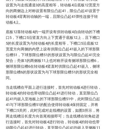
设置为与走线通道3的高度相等，转动板4沿底板12宽度方
向的两侧边上对称设置有限位凸起41，限位凸起41设置于
转动板4背离转动轴的一端，且限位凸起41弹性连接于转
动板4上。
底板12靠转动板4的一端开设有供转动板4自由转动的下槽
口5，下槽口5沿竖直方向上下贯通于底板12上，且下槽口
5的长度设置为与转动板4的长度相等，下槽口5沿底板12
宽度方向两侧的内壁上设有供限位凸起41嵌入的下球形限
位槽51，下球形限位槽51的形状设置为与限位凸起41完全
契合；壳体1的两侧板11上也对称开设有侧球形限位槽6，
侧球形限位槽6在转动板4竖直时供限位凸起41嵌入，侧球
形限位槽6的形状设置为与下球形限位槽51的形状完全相
同。
当走线槽在平面上进行连接时，首先对转动板4进行转动，
转动板4的转动也带动限位凸起41进行转动，直至限位凸
起41均嵌入至地板上的下球形限位槽51中，此时限位凸起
41与下球形限位槽51的配合使得转动板4保持固定，并将
下槽口5关闭，此时完成对走线槽的设置，如图3所示，将
两走线槽沿长度方向首尾相接即可；当走线槽在转角处进
行连接时，首先对转动板4进行转动，转动板4的转动也带
动限位凸起41进行转动，直至限位凸起41均嵌入至侧板11