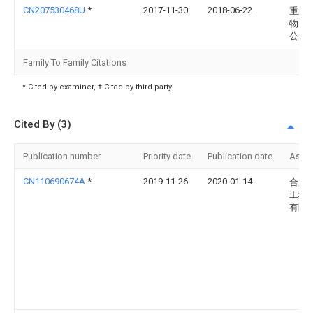
CN207530468U
*
2017-11-30
2018-06-22
重庆
物资
公司
Family To Family Citations
* Cited by examiner, † Cited by third party
Cited By (3)
Publication number
Priority date
Publication date
Assi
CN110690674A
*
2019-11-26
2020-01-14
合肥
工程
有限