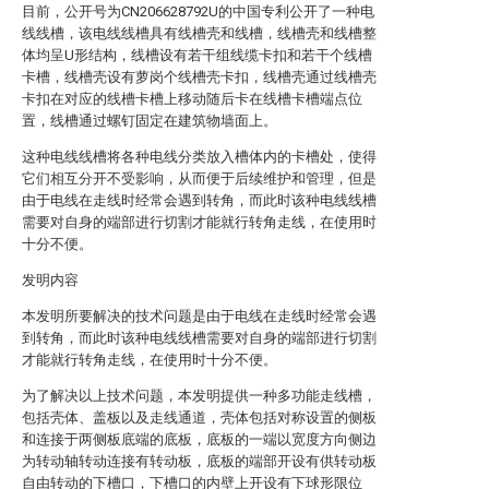
目前，公开号为CN206628792U的中国专利公开了一种电
线线槽，该电线线槽具有线槽壳和线槽，线槽壳和线槽整
体均呈U形结构，线槽设有若干组线缆卡扣和若干个线槽
卡槽，线槽壳设有萝岗个线槽壳卡扣，线槽壳通过线槽壳
卡扣在对应的线槽卡槽上移动随后卡在线槽卡槽端点位
置，线槽通过螺钉固定在建筑物墙面上。
这种电线线槽将各种电线分类放入槽体内的卡槽处，使得
它们相互分开不受影响，从而便于后续维护和管理，但是
由于电线在走线时经常会遇到转角，而此时该种电线线槽
需要对自身的端部进行切割才能就行转角走线，在使用时
十分不便。
发明内容
本发明所要解决的技术问题是由于电线在走线时经常会遇
到转角，而此时该种电线线槽需要对自身的端部进行切割
才能就行转角走线，在使用时十分不便。
为了解决以上技术问题，本发明提供一种多功能走线槽，
包括壳体、盖板以及走线通道，壳体包括对称设置的侧板
和连接于两侧板底端的底板，底板的一端以宽度方向侧边
为转动轴转动连接有转动板，底板的端部开设有供转动板
自由转动的下槽口，下槽口的内壁上开设有下球形限位