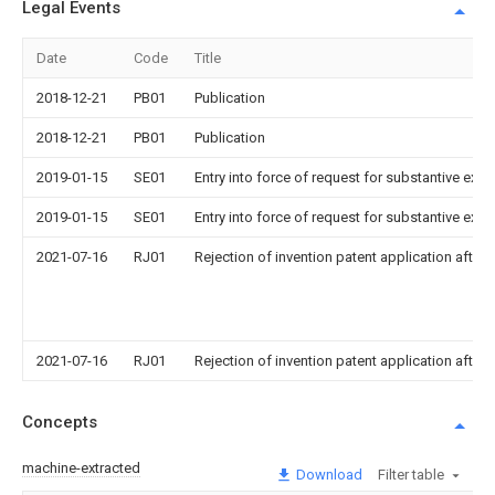
Legal Events
Date
Code
Title
2018-12-21
PB01
Publication
2018-12-21
PB01
Publication
2019-01-15
SE01
Entry into force of request for substantive exa
2019-01-15
SE01
Entry into force of request for substantive exa
2021-07-16
RJ01
Rejection of invention patent application after 
2021-07-16
RJ01
Rejection of invention patent application after 
Concepts
machine-extracted
Download
Filter table