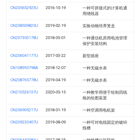
CN205652923U
2016-10-19
一种可拼接式的计算机通
用绕线器
CN208509825U
2019-02-19
实验动物培养笼盒
CN207303178U
2018-05-01
一种通信机房用电池管理
保护安装结构
CN206041177U
2017-03-22
新型插座
CN108955798A
2018-12-07
一种无磁水表
CN208765778U
2019-04-19
一种无磁水表
CN210526137U
2020-05-15
一种教学用便于绘制四线
格的绘图装置
CN206905217U
2018-01-19
一种空调用电机架
CN209233407U
2019-08-09
一种可对电线固定的镀锌
线槽
CN206442081U
2017-08-25