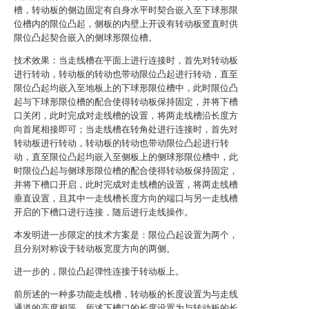
槽，转动板的侧边固定有自身水平时契合嵌入至下球形限
位槽内的限位凸起，侧板的内壁上开设有转动板竖直时供
限位凸起契合嵌入的侧球形限位槽。
技术效果：当走线槽在平面上进行连接时，首先对转动板
进行转动，转动板的转动也带动限位凸起进行转动，直至
限位凸起均嵌入至地板上的下球形限位槽中，此时限位凸
起与下球形限位槽的配合使得转动板保持固定，并将下槽
口关闭，此时完成对走线槽的设置，将两走线槽沿长度方
向首尾相接即可；当走线槽在转角处进行连接时，首先对
转动板进行转动，转动板的转动也带动限位凸起进行转
动，直至限位凸起均嵌入至侧板上的侧球形限位槽中，此
时限位凸起与侧球形限位槽的配合使得转动板保持固定，
并将下槽口开启，此时完成对走线槽的设置，将两走线槽
垂直设置，且其中一走线槽长度方向的端口与另一走线槽
开启的下槽口进行连接，随后进行走线操作。
本发明进一步限定的技术方案是：限位凸起设置为两个，
且分别对称设于转动板宽度方向的两侧。
进一步的，限位凸起弹性连接于转动板上。
前所述的一种多功能走线槽，转动板的长度设置为与走线
通道的高度相等，所述下槽口的长度设置为与转动板的长