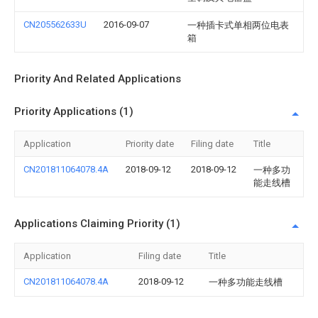
CN205562633U
2016-09-07
一种插卡式单相两位电表
箱
Priority And Related Applications
Priority Applications (1)
Application
Priority date
Filing date
Title
CN201811064078.4A
2018-09-12
2018-09-12
一种多功
能走线槽
Applications Claiming Priority (1)
Application
Filing date
Title
CN201811064078.4A
2018-09-12
一种多功能走线槽