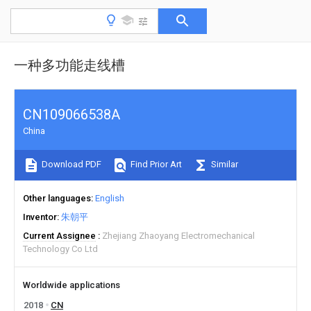
一种多功能走线槽
CN109066538A
China
Download PDF
Find Prior Art
Similar
Other languages
English
Inventor
朱朝平
Current Assignee
Zhejiang Zhaoyang Electromechanical
Technology Co Ltd
Worldwide applications
2018
CN