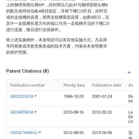
上的侧球形限位槽6中，此时限位凸起41与侧球形限位槽6
的配合使得转动板4保持固定，并将下槽口5开启，此时完
成对走线槽的设置，将两走线槽垂直设置，如图4所示，且
其中一走线槽长度方向的端口与另一走线槽开启的下槽口5
进行连接，随后进行走线操作。
除上述实施例外，本发明还可以有其他实施方式。凡采用
等同替换或等效变换形成的技术方案，均落在本发明要求
的保护范围。
Patent Citations (8)
Publication number
Priority date
Publication date
Assi
GB2352337A
*
1996-10-29
2001-01-24
Electr
Int Lt
GB2482923A
*
2010-08-16
2012-02-22
Legr
Electi
Ltd
CN202769061U
*
2012-08-30
2013-03-06
安徽
电缆